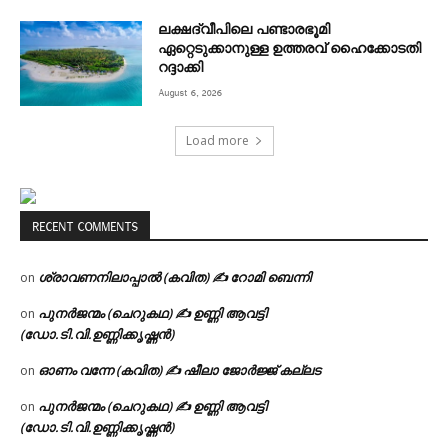
ലക്ഷദ്വീപിലെ പണ്ടാരഭൂമി
ഏറ്റെടുക്കാനുള്ള ഉത്തരവ് ഹൈക്കോടതി
റദ്ദാക്കി
August 6, 2026
Load more
RECENT COMMENTS
ശ്രാവണനിലാപ്പാൽ (കവിത) ✍ റോമി ബെന്നി
on
പുനർജന്മം (ചെറുകഥ) ✍ ഉണ്ണി ആവട്ടി
on
(ഡോ.ടി.വി.ഉണ്ണിക്കൃഷ്ണൻ)
ഓണം വന്നേ (കവിത) ✍ ഷീലാ ജോർജ്ജ് കല്ലട
on
പുനർജന്മം (ചെറുകഥ) ✍ ഉണ്ണി ആവട്ടി
on
(ഡോ.ടി.വി.ഉണ്ണിക്കൃഷ്ണൻ)