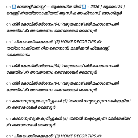
മലയാളി മനസ്സ് — ആരോഗ്യ വീഥി
– 2026 | ജൂലൈ 24 |
on
വെള്ളി ✍
തയ്യാറാക്കിയത്: ആസിഫ അഫ്രോസ്, ബാംഗ്ലൂർ
ശ്രീ കോവിൽ ദർശനം (94) ‘വഴുതക്കാട് ശ്രീ മഹാഗണപതി
on
ക്ഷേത്രം’ ✍ അവതരണം: സൈമശങ്കർ മൈസൂർ.
‘ ചില പൊടിക്കൈകൾ ‘ (3) HOME DECOR TIPS ✍
on
തയ്യാറാക്കിയത്: റീന നൈനാൻ, മാജിക്കൽ ഫ്ലേവേഴ്സ്,
വാകത്താനം
ശ്രീ കോവിൽ ദർശനം (94) ‘വഴുതക്കാട് ശ്രീ മഹാഗണപതി
on
ക്ഷേത്രം’ ✍ അവതരണം: സൈമശങ്കർ മൈസൂർ.
ശ്രീ കോവിൽ ദർശനം (94) ‘വഴുതക്കാട് ശ്രീ മഹാഗണപതി
on
ക്ഷേത്രം’ ✍ അവതരണം: സൈമശങ്കർ മൈസൂർ.
കാലാനുസൃത കുറിപ്പുകൾ (5) ‘തണൽ നഷ്ടപ്പെടുന്ന വാർദ്ധക്യം’
on
✍ സൈമ ശങ്കർ മൈസൂർ
കാലാനുസൃത കുറിപ്പുകൾ (5) ‘തണൽ നഷ്ടപ്പെടുന്ന വാർദ്ധക്യം’
on
✍ സൈമ ശങ്കർ മൈസൂർ
‘ ചില പൊടിക്കൈകൾ ‘ (3) HOME DECOR TIPS ✍
on