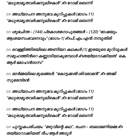
“മധുരാമൃതവർഷനൂലിഴകൾ” ✍ റോമി ബെന്നി
അധ്യാപന അനുഭവ കുറിപ്പുകൾ (ഭാഗം 11)
on
“മധുരാമൃതവർഷനൂലിഴകൾ” ✍ റോമി ബെന്നി
ശുഭചിന്ത – (144) പ്രകാശഗോപുരങ്ങൾ – (120) “ഭാഷയും
on
ആശയസംവേദനവും” (ഭാഗം-1) ✍പി.എം.എൻ.നമ്പൂതിരി
വെള്ളിത്തിരയിലെ അണിയറ കഥകൾ (1) ഇരയുടെ മുറിവുകൾ
on
സമൂഹത്തിന്‍റെ കണ്ണാടിയാകുമ്പോൾ ✍തയ്യാറാക്കിയത്: കെ.
ആര്‍ മോഹന്‍ദാസ്
ഓർമ്മയിലെ മുഖങ്ങൾ: “കോട്ടക്കൽ ശിവരാമൻ” ✍ അജി
on
സുരേന്ദ്രൻ
അധ്യാപന അനുഭവ കുറിപ്പുകൾ (ഭാഗം 11)
on
“മധുരാമൃതവർഷനൂലിഴകൾ” ✍ റോമി ബെന്നി
അധ്യാപന അനുഭവ കുറിപ്പുകൾ (ഭാഗം 11)
on
“മധുരാമൃതവർഷനൂലിഴകൾ” ✍ റോമി ബെന്നി
പുസ്തകപരിചയം: “മഴുവിന്റെ കഥ”, രചന – ബലാമണിയമ്മ ✍
on
തയ്യാറാക്കിയത്: ദീപ ആർ അടൂർ