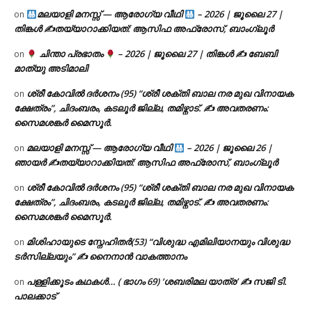
മലയാളി മനസ്സ് — ആരോഗ്യ വീഥി
– 2026 | ജൂലൈ 27 |
on
തിങ്കൾ ✍
തയ്യാറാക്കിയത്: ആസിഫ അഫ്രോസ്, ബാംഗ്ലൂർ
ചിന്താ പ്രഭാതം
– 2026 | ജൂലൈ 27 | തിങ്കൾ ✍
ബേബി
on
മാത്യു അടിമാലി
ശ്രീ കോവിൽ ദർശനം (95) “ശ്രീ ശക്തി ബാല നര മുഖ വിനായക
on
ക്ഷേത്രം”, ചിദംബരം, കടലൂർ ജില്ല, തമിഴ്നാട്. ✍ അവതരണം:
സൈമശങ്കർ മൈസൂർ.
മലയാളി മനസ്സ് — ആരോഗ്യ വീഥി
– 2026 | ജൂലൈ 26 |
on
ഞായർ ✍
തയ്യാറാക്കിയത്: ആസിഫ അഫ്രോസ്, ബാംഗ്ലൂർ
ശ്രീ കോവിൽ ദർശനം (95) “ശ്രീ ശക്തി ബാല നര മുഖ വിനായക
on
ക്ഷേത്രം”, ചിദംബരം, കടലൂർ ജില്ല, തമിഴ്നാട്. ✍ അവതരണം:
സൈമശങ്കർ മൈസൂർ.
മിശിഹായുടെ സ്നേഹിതർ(53) “വിശുദ്ധ എമിലിയാനയും വിശുദ്ധ
on
ടര്‍സില്ലയും” ✍ നൈനാൻ വാകത്താനം
പള്ളിക്കൂടം കഥകൾ… ( ഭാഗം 69) ‘ശബരിമല യാത്ര’ ✍ സജി ടി.
on
പാലക്കാട്