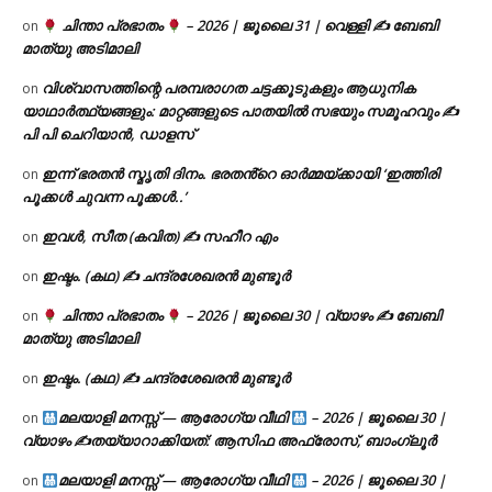
ചിന്താ പ്രഭാതം
– 2026 | ജൂലൈ 31 | വെള്ളി ✍
ബേബി
on
മാത്യു അടിമാലി
വിശ്വാസത്തിന്റെ പരമ്പരാഗത ചട്ടക്കൂടുകളും ആധുനിക
on
യാഥാർത്ഥ്യങ്ങളും: മാറ്റങ്ങളുടെ പാതയിൽ സഭയും സമൂഹവും ✍
പി പി ചെറിയാൻ, ഡാളസ്
ഇന്ന് ഭരതൻ സ്മൃതി ദിനം. ഭരതൻ്റെ ഓർമ്മയ്ക്കായി ‘ഇത്തിരി
on
പൂക്കൾ ചുവന്ന പൂക്കൾ..’
ഇവൾ, സീത (കവിത) ✍ സഹീറ എം
on
ഇഷ്ടം. (കഥ) ✍ ചന്ദ്രശേഖരൻ മുണ്ടൂർ
on
ചിന്താ പ്രഭാതം
– 2026 | ജൂലൈ 30 | വ്യാഴം ✍
ബേബി
on
മാത്യു അടിമാലി
ഇഷ്ടം. (കഥ) ✍ ചന്ദ്രശേഖരൻ മുണ്ടൂർ
on
മലയാളി മനസ്സ് — ആരോഗ്യ വീഥി
– 2026 | ജൂലൈ 30 |
on
വ്യാഴം ✍
തയ്യാറാക്കിയത്: ആസിഫ അഫ്രോസ്, ബാംഗ്ലൂർ
മലയാളി മനസ്സ് — ആരോഗ്യ വീഥി
– 2026 | ജൂലൈ 30 |
on