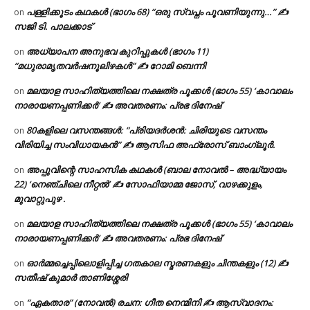
പള്ളിക്കൂടം കഥകൾ (ഭാഗം 68) “ഒരു സ്വപ്നം പൂവണിയുന്നു…” ✍
on
സജി ടി. പാലക്കാട്
അധ്യാപന അനുഭവ കുറിപ്പുകൾ (ഭാഗം 11)
on
“മധുരാമൃതവർഷനൂലിഴകൾ” ✍ റോമി ബെന്നി
മലയാള സാഹിത്യത്തിലെ നക്ഷത്ര പൂക്കൾ (ഭാഗം 55) ‘കാവാലം
on
നാരായണപ്പണിക്കർ’ ✍ അവതരണം: പ്രഭ ദിനേഷ്
80കളിലെ വസന്തങ്ങൾ: “പ്രിയദർശൻ: ചിരിയുടെ വസന്തം
on
വിരിയിച്ച സംവിധായകൻ” ✍ ആസിഫ അഫ്രോസ് ബാംഗ്ലൂർ.
അപ്പുവിന്റെ സാഹസിക കഥകൾ (ബാല നോവൽ – അദ്ധ്യായം
on
22) ‘നെഞ്ചിലെ നീറ്റൽ’ ✍ സോഫിയാമ്മ ജോസ്, വാഴക്കുളം,
മുവാറ്റുപുഴ .
മലയാള സാഹിത്യത്തിലെ നക്ഷത്ര പൂക്കൾ (ഭാഗം 55) ‘കാവാലം
on
നാരായണപ്പണിക്കർ’ ✍ അവതരണം: പ്രഭ ദിനേഷ്
ഓർമ്മച്ചെപ്പിലൊളിപ്പിച്ച ഗതകാല സ്മരണകളും ചിന്തകളും (12) ✍
on
സതീഷ് കുമാർ താണിശ്ശേരി
“ഏകതാര” (നോവൽ) രചന: ഗീത നെന്മിനി ✍ ആസ്വാദനം:
on