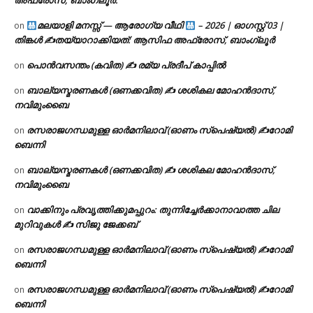
അഫ്രോസ്, ബാംഗ്ലൂർ.
മലയാളി മനസ്സ് — ആരോഗ്യ വീഥി
– 2026 | ഓഗസ്റ്റ് 03 |
on
തിങ്കൾ ✍
തയ്യാറാക്കിയത്: ആസിഫ അഫ്രോസ്, ബാംഗ്ലൂർ
പൊൻവസന്തം (കവിത) ✍ രമ്യ പ്രദീപ് കാപ്പിൽ
on
ബാല്യസ്മരണകൾ (ഒണക്കവിത) ✍ ശശികല മോഹൻദാസ്,
on
നവിമുംബൈ
രസരാജഗന്ധമുള്ള ഓർമനിലാവ് (ഓണം സ്‌പെഷ്യൽ) ✍റോമി
on
ബെന്നി
ബാല്യസ്മരണകൾ (ഒണക്കവിത) ✍ ശശികല മോഹൻദാസ്,
on
നവിമുംബൈ
വാക്കിനും പ്രവൃത്തിക്കുമപ്പുറം: തുന്നിച്ചേർക്കാനാവാത്ത ചില
on
മുറിവുകൾ ✍️ സിജു ജേക്കബ്
രസരാജഗന്ധമുള്ള ഓർമനിലാവ് (ഓണം സ്‌പെഷ്യൽ) ✍റോമി
on
ബെന്നി
രസരാജഗന്ധമുള്ള ഓർമനിലാവ് (ഓണം സ്‌പെഷ്യൽ) ✍റോമി
on
ബെന്നി