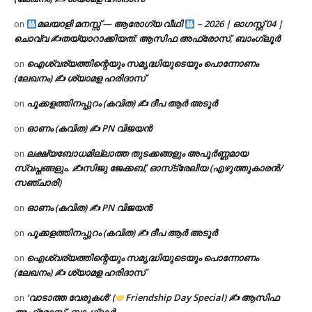
മലയാളി മനസ്സ് — ആരോഗ്യ വീഥി
– 2026 | ഓഗസ്റ്റ് 04 |
on
ചൊവ്വ ✍
തയ്യാറാക്കിയത്: ആസിഫ അഫ്രോസ്, ബാംഗ്ലൂർ
ഐശ്വര്യത്തിന്റെയും സമൃദ്ധിയുടെയും പൊന്നോണം
on
(ലേഖനം) ✍ ശ്യാമള ഹരിദാസ്
പൂക്കളത്തിനപ്പുറം (കവിത) ✍ ദീപ ആർ അടൂർ
on
ഓണം (കവിത) ✍ PN വിജയൻ
on
ലക്ഷ്യബോധമില്ലാത്ത തുടക്കങ്ങളും അപൂർണ്ണമായ
on
സ്വപ്നങ്ങളും. ✍️സിജു ജേക്കബ്, ഓസ്‌ട്രേലിയ (എഴുത്തുകാരൻ/
സഞ്ചാരി)
ഓണം (കവിത) ✍ PN വിജയൻ
on
പൂക്കളത്തിനപ്പുറം (കവിത) ✍ ദീപ ആർ അടൂർ
on
ഐശ്വര്യത്തിന്റെയും സമൃദ്ധിയുടെയും പൊന്നോണം
on
(ലേഖനം) ✍ ശ്യാമള ഹരിദാസ്
‘വാടാത്ത വേരുകൾ’ (
Friendship Day Special) ✍ ആസിഫ
on