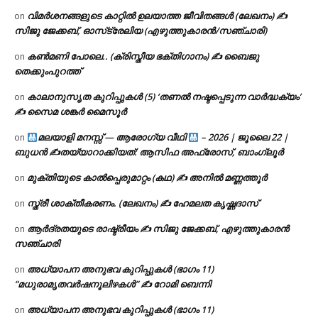
വിമർശനങ്ങളുടെ കാറ്റിൽ ഉലയാത്ത ജീവിതങ്ങൾ (ലേഖനം) ✍️
on
സിജു ജേക്കബ്, ഓസ്‌ട്രേലിയ (എഴുത്തുകാരൻ/സഞ്ചാരി)
കൺമണി പോലെ.. (ക്രിസ്തീയ ഭക്തിഗാനം) ✍ ബൈജു
on
തെക്കുംപുറത്ത്
കാലാനുസൃത കുറിപ്പുകൾ (5) ‘തണൽ നഷ്ടപ്പെടുന്ന വാർദ്ധക്യം’
on
✍ സൈമ ശങ്കർ മൈസൂർ
മലയാളി മനസ്സ് — ആരോഗ്യ വീഥി
– 2026 | ജൂലൈ 22 |
on
ബുധൻ ✍
തയ്യാറാക്കിയത്: ആസിഫ അഫ്രോസ്, ബാംഗ്ലൂർ
മുക്തിയുടെ കാൽപ്പെരുമാറ്റം (കഥ) ✍ അനിൽ മണ്ണത്തൂർ
on
സ്ത്രീ ശാക്തീകരണം. (ലേഖനം) ✍ ഹേമലത കൃഷ്ണദാസ്
on
ആർദ്രതയുടെ രാഷ്ട്രീയം ✍️ സിജു ജേക്കബ്, എഴുത്തുകാരൻ
on
സഞ്ചാരി
അധ്യാപന അനുഭവ കുറിപ്പുകൾ (ഭാഗം 11)
on
“മധുരാമൃതവർഷനൂലിഴകൾ” ✍ റോമി ബെന്നി
അധ്യാപന അനുഭവ കുറിപ്പുകൾ (ഭാഗം 11)
on