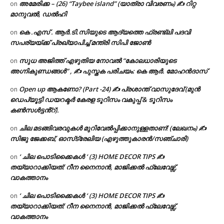
അമേരിക്ക – (26) “Taybee island” (യാത്രാ വിവരണം) ✍ റിറ്റ
on
മാനുവൽ, ഡൽഹി
കെ .എസ് . ആർ.ടി.സിയുടെ ആദ്യത്തെ ഫ്രണ്ട്ലി പദവി
on
സപര്യയ്ക്ക് പ്രഖ്യാപിച്ച് മന്ത്രി സിപി ജോൺ
സുധ അജിത്ത് എഴുതിയ നോവൽ “കോലധാരിയുടെ
on
അഗ്നികുണ്ഡങ്ങള്‍” , ✍ പുസ്തക പരിചയം: കെ ആർ. മോഹൻദാസ്
Open up ആകണോ? (Part -24) ✍ പ്രശാന്ത് വാസുദേവ് (മുൻ
on
ഡെപ്യൂട്ടി ഡയറക്ടർ കേരള ടൂറിസം വകുപ്പ് & ടൂറിസം
കൺസൾട്ടൻ്റ്).
ചില മടങ്ങിവരവുകൾ മുറിവേൽപ്പിക്കാനുള്ളതാണ്! (ലേഖനം) ✍️
on
സിജു ജേക്കബ്, ഓസ്‌ട്രേലിയ (എഴുത്തുകാരൻ/സഞ്ചാരി)
‘ ചില പൊടിക്കൈകൾ ‘ (3) HOME DECOR TIPS ✍
on
തയ്യാറാക്കിയത്: റീന നൈനാൻ, മാജിക്കൽ ഫ്ലേവേഴ്സ്,
വാകത്താനം
‘ ചില പൊടിക്കൈകൾ ‘ (3) HOME DECOR TIPS ✍
on
തയ്യാറാക്കിയത്: റീന നൈനാൻ, മാജിക്കൽ ഫ്ലേവേഴ്സ്,
വാകത്താനം