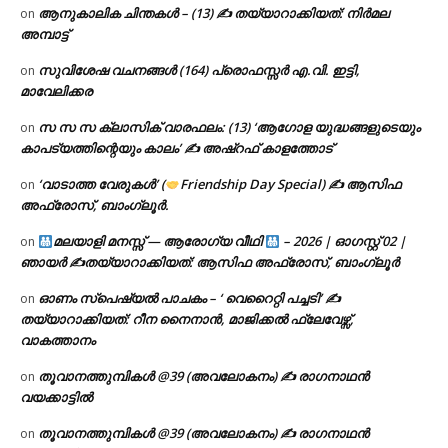
ആനുകാലിക ചിന്തകൾ – (13) ✍ തയ്യാറാക്കിയത്: നിർമല
on
അമ്പാട്ട്
സുവിശേഷ വചനങ്ങൾ (164) പ്രൊഫസ്സർ എ.വി. ഇട്ടി,
on
മാവേലിക്കര
സ സ സ ക്ലാസിക് വാരഫലം: (13) ‘ആഗോള യുദ്ധങ്ങളുടെയും
on
കാപട്യത്തിന്റെയും കാലം’ ✍ അഷ്റഫ് കാളത്തോട്
‘വാടാത്ത വേരുകൾ’ (
Friendship Day Special) ✍ ആസിഫ
on
അഫ്രോസ്, ബാംഗ്ലൂർ.
മലയാളി മനസ്സ് — ആരോഗ്യ വീഥി
– 2026 | ഓഗസ്റ്റ് 02 |
on
ഞായർ ✍
തയ്യാറാക്കിയത്: ആസിഫ അഫ്രോസ്, ബാംഗ്ലൂർ
ഓണം സ്പെഷ്യൽ പാചകം – ‘ വെറൈറ്റി പച്ചടി’ ✍
on
തയ്യാറാക്കിയത്: റീന നൈനാൻ, മാജിക്കൽ ഫ്ലേവേഴ്സ്,
വാകത്താനം
തൂവാനത്തുമ്പികൾ @39 (അവലോകനം) ✍ രാഗനാഥൻ
on
വയക്കാട്ടിൽ
തൂവാനത്തുമ്പികൾ @39 (അവലോകനം) ✍ രാഗനാഥൻ
on