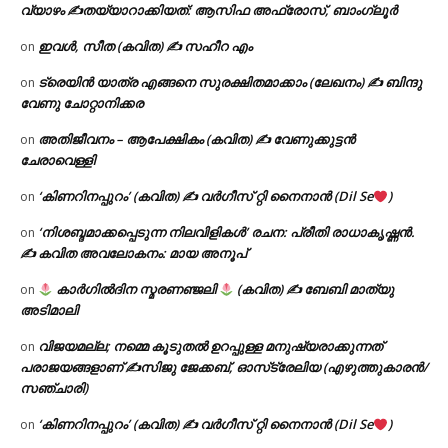
വ്യാഴം ✍
തയ്യാറാക്കിയത്: ആസിഫ അഫ്രോസ്, ബാംഗ്ലൂർ
ഇവൾ, സീത (കവിത) ✍ സഹീറ എം
on
ട്രെയിൻ യാത്ര എങ്ങനെ സുരക്ഷിതമാക്കാം (ലേഖനം) ✍ ബിന്ദു
on
വേണു ചോറ്റാനിക്കര
അതിജീവനം – ആപേക്ഷികം (കവിത) ✍ വേണുക്കുട്ടൻ
on
ചേരാവെള്ളി
‘കിണറിനപ്പുറം’ (കവിത) ✍ വർഗീസ് റ്റി നൈനാൻ (Dil Se
)
on
‘നിശബ്ദമാക്കപ്പെടുന്ന നിലവിളികൾ’ രചന: പ്രീതി രാധാകൃഷ്ണൻ.
on
✍ കവിത അവലോകനം: മായ അനൂപ്
കാർഗിൽദിന സ്മരണഞ്ജലി
(കവിത) ✍ ബേബി മാത്യു
on
അടിമാലി
വിജയമല്ല; നമ്മെ കൂടുതൽ ഉറപ്പുള്ള മനുഷ്യരാക്കുന്നത്
on
പരാജയങ്ങളാണ് ✍️സിജു ജേക്കബ്, ഓസ്‌ട്രേലിയ (എഴുത്തുകാരൻ/
സഞ്ചാരി)
‘കിണറിനപ്പുറം’ (കവിത) ✍ വർഗീസ് റ്റി നൈനാൻ (Dil Se
)
on