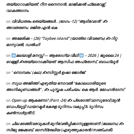
തയ്യാറാക്കിയത്: റീന നൈനാൻ, മാജിക്കൽ ഫ്ലേവേഴ്സ്,
വാകത്താനം
വിവിധതരം തെയ്യങ്ങൾ.. (ഭാഗം -12) “ആടിവേടൻ” ✍
on
അവതരണം: രജിത എൻ.കെ
അമേരിക്ക – (26) “Taybee island” (യാത്രാ വിവരണം) ✍ റിറ്റ
on
മാനുവൽ, ഡൽഹി
മലയാളി മനസ്സ് — ആരോഗ്യ വീഥി
– 2026 | ജൂലൈ 24 |
on
വെള്ളി ✍
തയ്യാറാക്കിയത്: ആസിഫ അഫ്രോസ്, ബാംഗ്ലൂർ
‘ നൊമ്പരം’ (കഥ) ✍സിസ്റ്റർ ഉഷാ ജോർജ്
on
സുധ അജിത്ത് എഴുതിയ നോവൽ “കോലധാരിയുടെ
on
അഗ്നികുണ്ഡങ്ങള്‍” , ✍ പുസ്തക പരിചയം: കെ ആർ. മോഹൻദാസ്
Open up ആകണോ? (Part -24) ✍ പ്രശാന്ത് വാസുദേവ് (മുൻ
on
ഡെപ്യൂട്ടി ഡയറക്ടർ കേരള ടൂറിസം വകുപ്പ് & ടൂറിസം
കൺസൾട്ടൻ്റ്).
ചില മടങ്ങിവരവുകൾ മുറിവേൽപ്പിക്കാനുള്ളതാണ്! (ലേഖനം) ✍️
on
സിജു ജേക്കബ്, ഓസ്‌ട്രേലിയ (എഴുത്തുകാരൻ/സഞ്ചാരി)