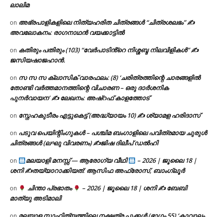
ലാലിമ
അഭ്രപാളികളിലെ നിത്യഹരിത ചിത്രങ്ങൾ “ചിത്രശലഭം” ✍
on
അവലോകനം: രാഗനാഥൻ വയക്കാട്ടിൽ
കതിരും പതിരും (103) “വേർപാടിൻ്റെ നിശ്ശബ്ദ നിലവിളികൾ” ✍
on
ജസിയഷാജഹാൻ.
സ സ സ ക്ലാസിക് വാരഫലം: (8) ‘ചരിത്രത്തിന്റെ ചാരങ്ങളിൽ
on
തോണ്ടി വർത്തമാനത്തിന്റെ വിചാരണ – ഒരു ദാർശനിക
പുനർവായന’ ✍ ലേഖനം: അഷ്റഫ് കാളത്തോട്
സ്നേഹകുടീരം എട്ടുകെട്ട് (അദ്ധ്യായം 10) ✍ ശ്യാമള ഹരിദാസ്
on
പടുവ പെയിന്റിംഗുകൾ – പശ്ചിമ ബംഗാളിലെ പവിത്രമായ ചുരുൾ
on
ചിത്രങ്ങൾ (ലഘു വിവരണം) ✍ജിഷ ദിലീപ് ഡൽഹി
മലയാളി മനസ്സ് — ആരോഗ്യ വീഥി
– 2026 | ജൂലൈ 18 |
on
ശനി ✍
തയ്യാറാക്കിയത്: ആസിഫ അഫ്രോസ്, ബാംഗ്ലൂർ
ചിന്താ പ്രഭാതം
– 2026 | ജൂലൈ 18 | ശനി ✍
ബേബി
on
മാത്യു അടിമാലി
മലയാള സാഹിത്യത്തിലെ നക്ഷത്ര പൂക്കൾ (ഭാഗം 55) ‘കാവാലം
on