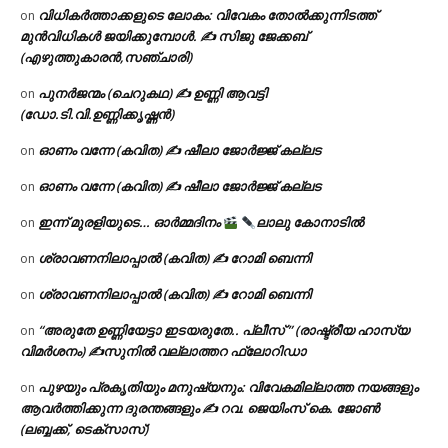
വിധികർത്താക്കളുടെ ലോകം: വിവേകം തോൽക്കുന്നിടത്ത്
on
മുൻവിധികൾ ജയിക്കുമ്പോൾ. ✍️ സിജു ജേക്കബ്
(എഴുത്തുകാരൻ,സഞ്ചാരി)
പുനർജന്മം (ചെറുകഥ) ✍ ഉണ്ണി ആവട്ടി
on
(ഡോ.ടി.വി.ഉണ്ണിക്കൃഷ്ണൻ)
ഓണം വന്നേ (കവിത) ✍ ഷീലാ ജോർജ്ജ് കല്ലട
on
ഓണം വന്നേ (കവിത) ✍ ഷീലാ ജോർജ്ജ് കല്ലട
on
ഇന്ന് മുരളിയുടെ… ഓർമ്മദിനം
ലാലു കോനാടിൽ
on
ശ്രാവണനിലാപ്പാൽ (കവിത) ✍ റോമി ബെന്നി
on
ശ്രാവണനിലാപ്പാൽ (കവിത) ✍ റോമി ബെന്നി
on
“അരുതേ ഉണ്ണിയേട്ടാ ഇടയരുതേ.. പ്ലീസ് ” (രാഷ്ട്രീയ ഹാസ്യ
on
വിമർശനം) ✍സുനിൽ വല്ലാത്തറ ഫ്ലോറിഡാ
പുഴയും പ്രകൃതിയും മനുഷ്യനും: വിവേകമില്ലാത്ത നയങ്ങളും
on
ആവർത്തിക്കുന്ന ദുരന്തങ്ങളും ✍ റവ. ജെയിംസ് കെ. ജോൺ
(ലബ്ബക്ക്, ടെക്സാസ്)