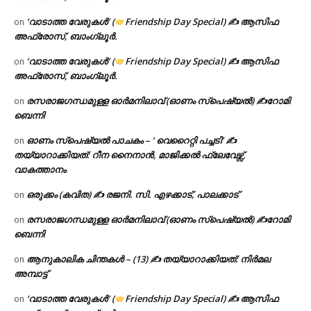
‘വാടാത്ത വേരുകൾ’ (
Friendship Day Special) ✍ ആസിഫ
on
അഫ്രോസ്, ബാംഗ്ലൂർ.
‘വാടാത്ത വേരുകൾ’ (
Friendship Day Special) ✍ ആസിഫ
on
അഫ്രോസ്, ബാംഗ്ലൂർ.
രസരാജഗന്ധമുള്ള ഓർമനിലാവ് (ഓണം സ്‌പെഷ്യൽ) ✍റോമി
on
ബെന്നി
ഓണം സ്പെഷ്യൽ പാചകം – ‘ വെറൈറ്റി പച്ചടി’ ✍
on
തയ്യാറാക്കിയത്: റീന നൈനാൻ, മാജിക്കൽ ഫ്ലേവേഴ്സ്,
വാകത്താനം
ഒരുക്കം (കവിത) ✍ രജനി. സി. എഴക്കാട്, പാലക്കാട്
on
രസരാജഗന്ധമുള്ള ഓർമനിലാവ് (ഓണം സ്‌പെഷ്യൽ) ✍റോമി
on
ബെന്നി
ആനുകാലിക ചിന്തകൾ – (13) ✍ തയ്യാറാക്കിയത്: നിർമല
on
അമ്പാട്ട്
‘വാടാത്ത വേരുകൾ’ (
Friendship Day Special) ✍ ആസിഫ
on