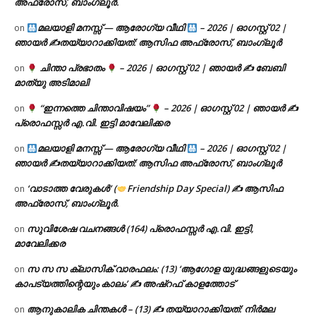
അഫ്രോസ്, ബാംഗ്ലൂർ.
മലയാളി മനസ്സ് — ആരോഗ്യ വീഥി
– 2026 | ഓഗസ്റ്റ് 02 |
on
ഞായർ ✍
തയ്യാറാക്കിയത്: ആസിഫ അഫ്രോസ്, ബാംഗ്ലൂർ
ചിന്താ പ്രഭാതം
– 2026 | ഓഗസ്റ്റ് 02 | ഞായർ ✍
ബേബി
on
മാത്യു അടിമാലി
“ഇന്നത്തെ ചിന്താവിഷയം”
– 2026 | ഓഗസ്റ്റ് 02 | ഞായർ ✍
on
പ്രൊഫസ്സർ എ.വി. ഇട്ടി മാവേലിക്കര
മലയാളി മനസ്സ് — ആരോഗ്യ വീഥി
– 2026 | ഓഗസ്റ്റ് 02 |
on
ഞായർ ✍
തയ്യാറാക്കിയത്: ആസിഫ അഫ്രോസ്, ബാംഗ്ലൂർ
‘വാടാത്ത വേരുകൾ’ (
Friendship Day Special) ✍ ആസിഫ
on
അഫ്രോസ്, ബാംഗ്ലൂർ.
സുവിശേഷ വചനങ്ങൾ (164) പ്രൊഫസ്സർ എ.വി. ഇട്ടി,
on
മാവേലിക്കര
സ സ സ ക്ലാസിക് വാരഫലം: (13) ‘ആഗോള യുദ്ധങ്ങളുടെയും
on
കാപട്യത്തിന്റെയും കാലം’ ✍ അഷ്റഫ് കാളത്തോട്
ആനുകാലിക ചിന്തകൾ – (13) ✍ തയ്യാറാക്കിയത്: നിർമല
on