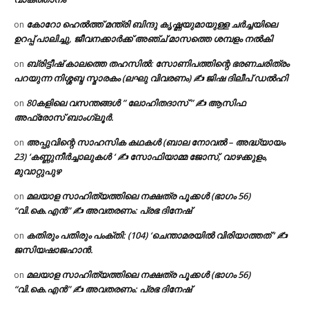
കോറോ ഹെൽത്ത് മന്ത്രി ബിന്ദു കൃഷ്ണയുമായുള്ള ചർച്ചയിലെ
on
ഉറപ്പ് പാലിച്ചു, ജീവനക്കാർക്ക് അഞ്ച് മാസത്തെ ശമ്പളം നൽകി
ബ്രിട്ടീഷ് കാലത്തെ തഹസിൽ: സോണിപത്തിന്റെ ഭരണചരിത്രം
on
പറയുന്ന നിശ്ശബ്ദ സ്മാരകം (ലഘു വിവരണം) ✍ ജിഷ ദിലീപ് ഡൽഹി
80കളിലെ വസന്തങ്ങൾ ” ലോഹിതദാസ് ” ✍ ആസിഫ
on
അഫ്രോസ് ബാംഗ്ലൂർ.
അപ്പുവിന്റെ സാഹസിക കഥകൾ (ബാല നോവൽ – അദ്ധ്യായം
on
23) ‘കണ്ണുനീർച്ചാലുകൾ ‘ ✍ സോഫിയാമ്മ ജോസ്, വാഴക്കുളം,
മുവാറ്റുപുഴ
മലയാള സാഹിത്യത്തിലെ നക്ഷത്ര പൂക്കൾ (ഭാഗം 56)
on
“വി.കെ.എൻ” ✍ അവതരണം: പ്രഭ ദിനേഷ്
കതിരും പതിരും പംക്തി: (104) ‘ചെന്താമരയിൽ വിരിയാത്തത് ‘ ✍
on
ജസിയഷാജഹാൻ.
മലയാള സാഹിത്യത്തിലെ നക്ഷത്ര പൂക്കൾ (ഭാഗം 56)
on
“വി.കെ.എൻ” ✍ അവതരണം: പ്രഭ ദിനേഷ്