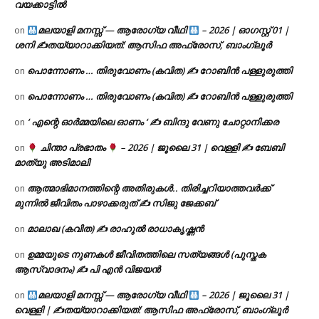
വയക്കാട്ടിൽ
മലയാളി മനസ്സ് — ആരോഗ്യ വീഥി
– 2026 | ഓഗസ്റ്റ് 01 |
on
ശനി ✍
തയ്യാറാക്കിയത്: ആസിഫ അഫ്രോസ്, ബാംഗ്ലൂർ
പൊന്നോണം … തിരുവോണം (കവിത) ✍ റോബിൻ പള്ളുരുത്തി
on
പൊന്നോണം … തിരുവോണം (കവിത) ✍ റോബിൻ പള്ളുരുത്തി
on
‘ എന്റെ ഓർമ്മയിലെ ഓണം ‘ ✍ ബിന്ദു വേണു ചോറ്റാനിക്കര
on
ചിന്താ പ്രഭാതം
– 2026 | ജൂലൈ 31 | വെള്ളി ✍
ബേബി
on
മാത്യു അടിമാലി
ആത്മാഭിമാനത്തിന്റെ അതിരുകൾ.. തിരിച്ചറിയാത്തവർക്ക്
on
മുന്നിൽ ജീവിതം പാഴാക്കരുത് ✍️ സിജു ജേക്കബ്
മാലാഖ (കവിത) ✍ രാഹുൽ രാധാകൃഷ്ണൻ
on
ഉമ്മയുടെ നുണകൾ ജീവിതത്തിലെ സത്യങ്ങൾ (പുസ്തക
on
ആസ്വാദനം) ✍ പി എൻ വിജയൻ
മലയാളി മനസ്സ് — ആരോഗ്യ വീഥി
– 2026 | ജൂലൈ 31 |
on
വെള്ളി | ✍
തയ്യാറാക്കിയത്: ആസിഫ അഫ്രോസ്, ബാംഗ്ലൂർ