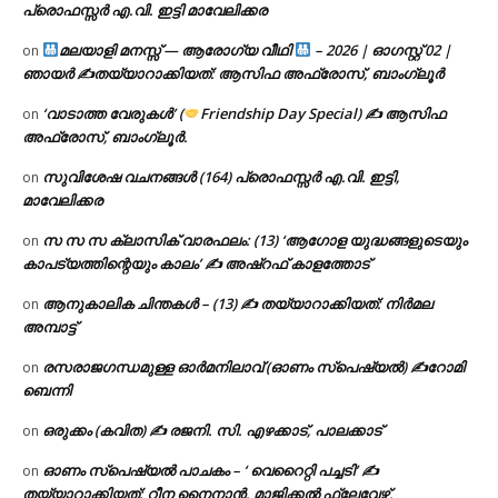
പ്രൊഫസ്സർ എ.വി. ഇട്ടി മാവേലിക്കര
മലയാളി മനസ്സ് — ആരോഗ്യ വീഥി
– 2026 | ഓഗസ്റ്റ് 02 |
on
ഞായർ ✍
തയ്യാറാക്കിയത്: ആസിഫ അഫ്രോസ്, ബാംഗ്ലൂർ
‘വാടാത്ത വേരുകൾ’ (
Friendship Day Special) ✍ ആസിഫ
on
അഫ്രോസ്, ബാംഗ്ലൂർ.
സുവിശേഷ വചനങ്ങൾ (164) പ്രൊഫസ്സർ എ.വി. ഇട്ടി,
on
മാവേലിക്കര
സ സ സ ക്ലാസിക് വാരഫലം: (13) ‘ആഗോള യുദ്ധങ്ങളുടെയും
on
കാപട്യത്തിന്റെയും കാലം’ ✍ അഷ്റഫ് കാളത്തോട്
ആനുകാലിക ചിന്തകൾ – (13) ✍ തയ്യാറാക്കിയത്: നിർമല
on
അമ്പാട്ട്
രസരാജഗന്ധമുള്ള ഓർമനിലാവ് (ഓണം സ്‌പെഷ്യൽ) ✍റോമി
on
ബെന്നി
ഒരുക്കം (കവിത) ✍ രജനി. സി. എഴക്കാട്, പാലക്കാട്
on
ഓണം സ്പെഷ്യൽ പാചകം – ‘ വെറൈറ്റി പച്ചടി’ ✍
on
തയ്യാറാക്കിയത്: റീന നൈനാൻ, മാജിക്കൽ ഫ്ലേവേഴ്സ്,