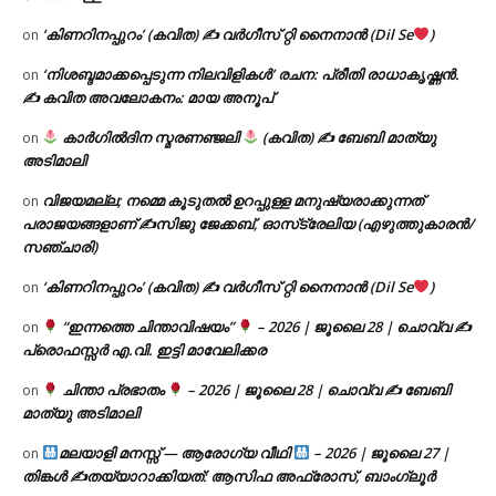
‘കിണറിനപ്പുറം’ (കവിത) ✍ വർഗീസ് റ്റി നൈനാൻ (Dil Se
)
on
‘നിശബ്ദമാക്കപ്പെടുന്ന നിലവിളികൾ’ രചന: പ്രീതി രാധാകൃഷ്ണൻ.
on
✍ കവിത അവലോകനം: മായ അനൂപ്
കാർഗിൽദിന സ്മരണഞ്ജലി
(കവിത) ✍ ബേബി മാത്യു
on
അടിമാലി
വിജയമല്ല; നമ്മെ കൂടുതൽ ഉറപ്പുള്ള മനുഷ്യരാക്കുന്നത്
on
പരാജയങ്ങളാണ് ✍️സിജു ജേക്കബ്, ഓസ്‌ട്രേലിയ (എഴുത്തുകാരൻ/
സഞ്ചാരി)
‘കിണറിനപ്പുറം’ (കവിത) ✍ വർഗീസ് റ്റി നൈനാൻ (Dil Se
)
on
“ഇന്നത്തെ ചിന്താവിഷയം”
– 2026 | ജൂലൈ 28 | ചൊവ്വ ✍
on
പ്രൊഫസ്സർ എ.വി. ഇട്ടി മാവേലിക്കര
ചിന്താ പ്രഭാതം
– 2026 | ജൂലൈ 28 | ചൊവ്വ ✍
ബേബി
on
മാത്യു അടിമാലി
മലയാളി മനസ്സ് — ആരോഗ്യ വീഥി
– 2026 | ജൂലൈ 27 |
on
തിങ്കൾ ✍
തയ്യാറാക്കിയത്: ആസിഫ അഫ്രോസ്, ബാംഗ്ലൂർ