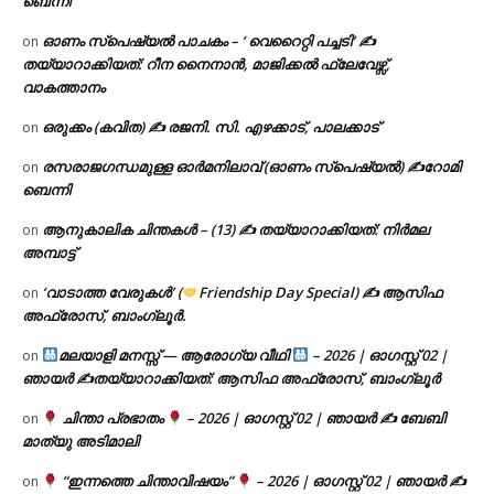
ബെന്നി
ഓണം സ്പെഷ്യൽ പാചകം – ‘ വെറൈറ്റി പച്ചടി’ ✍
on
തയ്യാറാക്കിയത്: റീന നൈനാൻ, മാജിക്കൽ ഫ്ലേവേഴ്സ്,
വാകത്താനം
ഒരുക്കം (കവിത) ✍ രജനി. സി. എഴക്കാട്, പാലക്കാട്
on
രസരാജഗന്ധമുള്ള ഓർമനിലാവ് (ഓണം സ്‌പെഷ്യൽ) ✍റോമി
on
ബെന്നി
ആനുകാലിക ചിന്തകൾ – (13) ✍ തയ്യാറാക്കിയത്: നിർമല
on
അമ്പാട്ട്
‘വാടാത്ത വേരുകൾ’ (
Friendship Day Special) ✍ ആസിഫ
on
അഫ്രോസ്, ബാംഗ്ലൂർ.
മലയാളി മനസ്സ് — ആരോഗ്യ വീഥി
– 2026 | ഓഗസ്റ്റ് 02 |
on
ഞായർ ✍
തയ്യാറാക്കിയത്: ആസിഫ അഫ്രോസ്, ബാംഗ്ലൂർ
ചിന്താ പ്രഭാതം
– 2026 | ഓഗസ്റ്റ് 02 | ഞായർ ✍
ബേബി
on
മാത്യു അടിമാലി
“ഇന്നത്തെ ചിന്താവിഷയം”
– 2026 | ഓഗസ്റ്റ് 02 | ഞായർ ✍
on