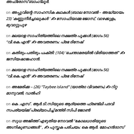
അഫ്രോസ് ബാംഗ്ലൂർ.
അപ്പുവിന്റെ സാഹസിക കഥകൾ (ബാല നോവൽ – അദ്ധ്യായം
on
23) ‘കണ്ണുനീർച്ചാലുകൾ ‘ ✍ സോഫിയാമ്മ ജോസ്, വാഴക്കുളം,
മുവാറ്റുപുഴ
മലയാള സാഹിത്യത്തിലെ നക്ഷത്ര പൂക്കൾ (ഭാഗം 56)
on
“വി.കെ.എൻ” ✍ അവതരണം: പ്രഭ ദിനേഷ്
കതിരും പതിരും പംക്തി: (104) ‘ചെന്താമരയിൽ വിരിയാത്തത് ‘ ✍
on
ജസിയഷാജഹാൻ.
മലയാള സാഹിത്യത്തിലെ നക്ഷത്ര പൂക്കൾ (ഭാഗം 56)
on
“വി.കെ.എൻ” ✍ അവതരണം: പ്രഭ ദിനേഷ്
അമേരിക്ക – (26) “Taybee island” (യാത്രാ വിവരണം) ✍ റിറ്റ
on
മാനുവൽ, ഡൽഹി
കെ .എസ് . ആർ.ടി.സിയുടെ ആദ്യത്തെ ഫ്രണ്ട്ലി പദവി
on
സപര്യയ്ക്ക് പ്രഖ്യാപിച്ച് മന്ത്രി സിപി ജോൺ
സുധ അജിത്ത് എഴുതിയ നോവൽ “കോലധാരിയുടെ
on
അഗ്നികുണ്ഡങ്ങള്‍” , ✍ പുസ്തക പരിചയം: കെ ആർ. മോഹൻദാസ്