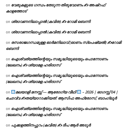
വേരുകളുടെ ഗന്ധം തേടുന്ന തിരുവോണം ✍ അഷ്റഫ്
on
കാളത്തോട്
ശ്രാവണനിലാപ്പാൽ (കവിത) ✍ റോമി ബെന്നി
on
ശ്രാവണനിലാപ്പാൽ (കവിത) ✍ റോമി ബെന്നി
on
രസരാജഗന്ധമുള്ള ഓർമനിലാവ് (ഓണം സ്‌പെഷ്യൽ) ✍റോമി
on
ബെന്നി
ഐശ്വര്യത്തിന്റെയും സമൃദ്ധിയുടെയും പൊന്നോണം
on
(ലേഖനം) ✍ ശ്യാമള ഹരിദാസ്
ഐശ്വര്യത്തിന്റെയും സമൃദ്ധിയുടെയും പൊന്നോണം
on
(ലേഖനം) ✍ ശ്യാമള ഹരിദാസ്
മലയാളി മനസ്സ് — ആരോഗ്യ വീഥി
– 2026 | ഓഗസ്റ്റ് 04 |
on
ചൊവ്വ ✍
തയ്യാറാക്കിയത്: ആസിഫ അഫ്രോസ്, ബാംഗ്ലൂർ
ഐശ്വര്യത്തിന്റെയും സമൃദ്ധിയുടെയും പൊന്നോണം
on
(ലേഖനം) ✍ ശ്യാമള ഹരിദാസ്
പൂക്കളത്തിനപ്പുറം (കവിത) ✍ ദീപ ആർ അടൂർ
on