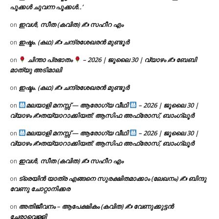
പൂക്കൾ ചുവന്ന പൂക്കൾ..’
ഇവൾ, സീത (കവിത) ✍ സഹീറ എം
on
ഇഷ്ടം. (കഥ) ✍ ചന്ദ്രശേഖരൻ മുണ്ടൂർ
on
ചിന്താ പ്രഭാതം
– 2026 | ജൂലൈ 30 | വ്യാഴം ✍
ബേബി
on
മാത്യു അടിമാലി
ഇഷ്ടം. (കഥ) ✍ ചന്ദ്രശേഖരൻ മുണ്ടൂർ
on
മലയാളി മനസ്സ് — ആരോഗ്യ വീഥി
– 2026 | ജൂലൈ 30 |
on
വ്യാഴം ✍
തയ്യാറാക്കിയത്: ആസിഫ അഫ്രോസ്, ബാംഗ്ലൂർ
മലയാളി മനസ്സ് — ആരോഗ്യ വീഥി
– 2026 | ജൂലൈ 30 |
on
വ്യാഴം ✍
തയ്യാറാക്കിയത്: ആസിഫ അഫ്രോസ്, ബാംഗ്ലൂർ
ഇവൾ, സീത (കവിത) ✍ സഹീറ എം
on
ട്രെയിൻ യാത്ര എങ്ങനെ സുരക്ഷിതമാക്കാം (ലേഖനം) ✍ ബിന്ദു
on
വേണു ചോറ്റാനിക്കര
അതിജീവനം – ആപേക്ഷികം (കവിത) ✍ വേണുക്കുട്ടൻ
on
ചേരാവെള്ളി