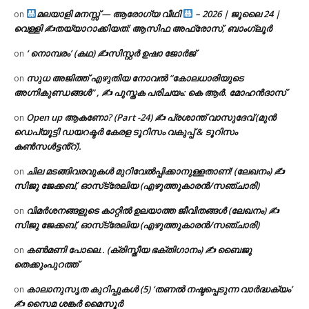
മലയാളി മനസ്സ് — ആരോഗ്യ വീഥി
– 2026 | ജൂലൈ 24 |
on
വെള്ളി ✍
തയ്യാറാക്കിയത്: ആസിഫ അഫ്രോസ്, ബാംഗ്ലൂർ
‘ നൊമ്പരം’ (കഥ) ✍സിസ്റ്റർ ഉഷാ ജോർജ്
on
സുധ അജിത്ത് എഴുതിയ നോവൽ “കോലധാരിയുടെ
on
അഗ്നികുണ്ഡങ്ങള്‍” , ✍ പുസ്തക പരിചയം: കെ ആർ. മോഹൻദാസ്
Open up ആകണോ? (Part -24) ✍ പ്രശാന്ത് വാസുദേവ് (മുൻ
on
ഡെപ്യൂട്ടി ഡയറക്ടർ കേരള ടൂറിസം വകുപ്പ് & ടൂറിസം
കൺസൾട്ടൻ്റ്).
ചില മടങ്ങിവരവുകൾ മുറിവേൽപ്പിക്കാനുള്ളതാണ്! (ലേഖനം) ✍️
on
സിജു ജേക്കബ്, ഓസ്‌ട്രേലിയ (എഴുത്തുകാരൻ/സഞ്ചാരി)
വിമർശനങ്ങളുടെ കാറ്റിൽ ഉലയാത്ത ജീവിതങ്ങൾ (ലേഖനം) ✍️
on
സിജു ജേക്കബ്, ഓസ്‌ട്രേലിയ (എഴുത്തുകാരൻ/സഞ്ചാരി)
കൺമണി പോലെ.. (ക്രിസ്തീയ ഭക്തിഗാനം) ✍ ബൈജു
on
തെക്കുംപുറത്ത്
കാലാനുസൃത കുറിപ്പുകൾ (5) ‘തണൽ നഷ്ടപ്പെടുന്ന വാർദ്ധക്യം’
on
✍ സൈമ ശങ്കർ മൈസൂർ