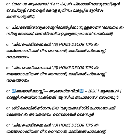
Open up ആകണോ? (Part -24) ✍ പ്രശാന്ത് വാസുദേവ് (മുൻ
on
ഡെപ്യൂട്ടി ഡയറക്ടർ കേരള ടൂറിസം വകുപ്പ് & ടൂറിസം
കൺസൾട്ടൻ്റ്).
ചില മടങ്ങിവരവുകൾ മുറിവേൽപ്പിക്കാനുള്ളതാണ്! (ലേഖനം) ✍️
on
സിജു ജേക്കബ്, ഓസ്‌ട്രേലിയ (എഴുത്തുകാരൻ/സഞ്ചാരി)
‘ ചില പൊടിക്കൈകൾ ‘ (3) HOME DECOR TIPS ✍
on
തയ്യാറാക്കിയത്: റീന നൈനാൻ, മാജിക്കൽ ഫ്ലേവേഴ്സ്,
വാകത്താനം
‘ ചില പൊടിക്കൈകൾ ‘ (3) HOME DECOR TIPS ✍
on
തയ്യാറാക്കിയത്: റീന നൈനാൻ, മാജിക്കൽ ഫ്ലേവേഴ്സ്,
വാകത്താനം
മലയാളി മനസ്സ് — ആരോഗ്യ വീഥി
– 2026 | ജൂലൈ 24 |
on
വെള്ളി ✍
തയ്യാറാക്കിയത്: ആസിഫ അഫ്രോസ്, ബാംഗ്ലൂർ
ശ്രീ കോവിൽ ദർശനം (94) ‘വഴുതക്കാട് ശ്രീ മഹാഗണപതി
on
ക്ഷേത്രം’ ✍ അവതരണം: സൈമശങ്കർ മൈസൂർ.
‘ ചില പൊടിക്കൈകൾ ‘ (3) HOME DECOR TIPS ✍
on
തയ്യാറാക്കിയത്: റീന നൈനാൻ, മാജിക്കൽ ഫ്ലേവേഴ്സ്,