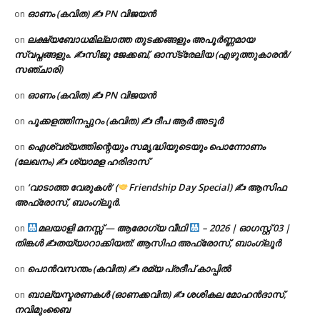
ഓണം (കവിത) ✍ PN വിജയൻ
on
ലക്ഷ്യബോധമില്ലാത്ത തുടക്കങ്ങളും അപൂർണ്ണമായ
on
സ്വപ്നങ്ങളും. ✍️സിജു ജേക്കബ്, ഓസ്‌ട്രേലിയ (എഴുത്തുകാരൻ/
സഞ്ചാരി)
ഓണം (കവിത) ✍ PN വിജയൻ
on
പൂക്കളത്തിനപ്പുറം (കവിത) ✍ ദീപ ആർ അടൂർ
on
ഐശ്വര്യത്തിന്റെയും സമൃദ്ധിയുടെയും പൊന്നോണം
on
(ലേഖനം) ✍ ശ്യാമള ഹരിദാസ്
‘വാടാത്ത വേരുകൾ’ (
Friendship Day Special) ✍ ആസിഫ
on
അഫ്രോസ്, ബാംഗ്ലൂർ.
മലയാളി മനസ്സ് — ആരോഗ്യ വീഥി
– 2026 | ഓഗസ്റ്റ് 03 |
on
തിങ്കൾ ✍
തയ്യാറാക്കിയത്: ആസിഫ അഫ്രോസ്, ബാംഗ്ലൂർ
പൊൻവസന്തം (കവിത) ✍ രമ്യ പ്രദീപ് കാപ്പിൽ
on
ബാല്യസ്മരണകൾ (ഓണക്കവിത) ✍ ശശികല മോഹൻദാസ്,
on
നവിമുംബൈ