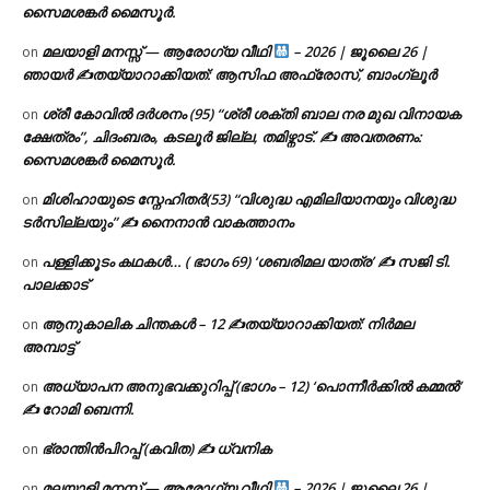
സൈമശങ്കർ മൈസൂർ.
മലയാളി മനസ്സ് — ആരോഗ്യ വീഥി
– 2026 | ജൂലൈ 26 |
on
ഞായർ ✍
തയ്യാറാക്കിയത്: ആസിഫ അഫ്രോസ്, ബാംഗ്ലൂർ
ശ്രീ കോവിൽ ദർശനം (95) “ശ്രീ ശക്തി ബാല നര മുഖ വിനായക
on
ക്ഷേത്രം”, ചിദംബരം, കടലൂർ ജില്ല, തമിഴ്നാട്. ✍ അവതരണം:
സൈമശങ്കർ മൈസൂർ.
മിശിഹായുടെ സ്നേഹിതർ(53) “വിശുദ്ധ എമിലിയാനയും വിശുദ്ധ
on
ടര്‍സില്ലയും” ✍ നൈനാൻ വാകത്താനം
പള്ളിക്കൂടം കഥകൾ… ( ഭാഗം 69) ‘ശബരിമല യാത്ര’ ✍ സജി ടി.
on
പാലക്കാട്
ആനുകാലിക ചിന്തകൾ – 12 ✍തയ്യാറാക്കിയത്: നിർമല
on
അമ്പാട്ട്
അധ്യാപന അനുഭവക്കുറിപ്പ് (ഭാഗം – 12) ‘പൊന്നീർക്കിൽ കമ്മൽ’
on
✍ റോമി ബെന്നി.
ഭ്രാന്തിൻപിറപ്പ് (കവിത) ✍ ധ്വനിക
on
മലയാളി മനസ്സ് — ആരോഗ്യ വീഥി
– 2026 | ജൂലൈ 26 |
on