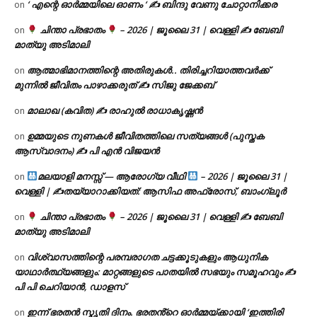
‘ എന്റെ ഓർമ്മയിലെ ഓണം ‘ ✍ ബിന്ദു വേണു ചോറ്റാനിക്കര
on
ചിന്താ പ്രഭാതം
– 2026 | ജൂലൈ 31 | വെള്ളി ✍
ബേബി
on
മാത്യു അടിമാലി
ആത്മാഭിമാനത്തിന്റെ അതിരുകൾ.. തിരിച്ചറിയാത്തവർക്ക്
on
മുന്നിൽ ജീവിതം പാഴാക്കരുത് ✍️ സിജു ജേക്കബ്
മാലാഖ (കവിത) ✍ രാഹുൽ രാധാകൃഷ്ണൻ
on
ഉമ്മയുടെ നുണകൾ ജീവിതത്തിലെ സത്യങ്ങൾ (പുസ്തക
on
ആസ്വാദനം) ✍ പി എൻ വിജയൻ
മലയാളി മനസ്സ് — ആരോഗ്യ വീഥി
– 2026 | ജൂലൈ 31 |
on
വെള്ളി | ✍
തയ്യാറാക്കിയത്: ആസിഫ അഫ്രോസ്, ബാംഗ്ലൂർ
ചിന്താ പ്രഭാതം
– 2026 | ജൂലൈ 31 | വെള്ളി ✍
ബേബി
on
മാത്യു അടിമാലി
വിശ്വാസത്തിന്റെ പരമ്പരാഗത ചട്ടക്കൂടുകളും ആധുനിക
on
യാഥാർത്ഥ്യങ്ങളും: മാറ്റങ്ങളുടെ പാതയിൽ സഭയും സമൂഹവും ✍
പി പി ചെറിയാൻ, ഡാളസ്
ഇന്ന് ഭരതൻ സ്മൃതി ദിനം. ഭരതൻ്റെ ഓർമ്മയ്ക്കായി ‘ഇത്തിരി
on