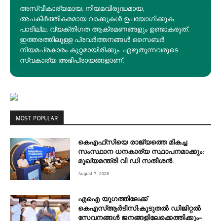
അസ്വീകാര്യമായ, നിയമവിരുദ്ധമായ,
അപകീര്‍ത്തികരമായ വാക്കുകൾ ഉപയോഗിക്കുക
പാടില്ല. വ്യക്തിഗത ആക്രമണങ്ങളും ഉണ്ടാകരുത്.
ഇത്തരത്തിലുള്ള പ്രവർത്തനങ്ങൾ സൈബർ
നിയമപ്രകാരം കുറ്റമായിരിക്കും. എഴുതുന്നവരുടെ
സ്വകാര്യ അഭിപ്രായങ്ങളാണ്.
MOST POPULAR
കെഎഫ്‌സിയെ രാജ്യത്തെ മികച്ച
സംസ്ഥാന ധനകാര്യ സ്ഥാപനമാക്കും:
മുഖ്യമന്ത്രി വി ഡി സതീശൻ.
August 7, 2026
എഐ യുഗത്തിലേക്ക്
കെഎസ്ആർടിസി:കൂടുതൽ ഡിജിറ്റൽ
സേവനങ്ങൾ ജനങ്ങളിലേക്കെത്തിക്കും–