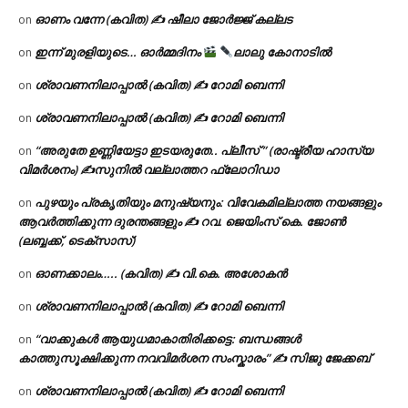
ഓണം വന്നേ (കവിത) ✍ ഷീലാ ജോർജ്ജ് കല്ലട
on
ഇന്ന് മുരളിയുടെ… ഓർമ്മദിനം
ലാലു കോനാടിൽ
on
ശ്രാവണനിലാപ്പാൽ (കവിത) ✍ റോമി ബെന്നി
on
ശ്രാവണനിലാപ്പാൽ (കവിത) ✍ റോമി ബെന്നി
on
“അരുതേ ഉണ്ണിയേട്ടാ ഇടയരുതേ.. പ്ലീസ് ” (രാഷ്ട്രീയ ഹാസ്യ
on
വിമർശനം) ✍സുനിൽ വല്ലാത്തറ ഫ്ലോറിഡാ
പുഴയും പ്രകൃതിയും മനുഷ്യനും: വിവേകമില്ലാത്ത നയങ്ങളും
on
ആവർത്തിക്കുന്ന ദുരന്തങ്ങളും ✍ റവ. ജെയിംസ് കെ. ജോൺ
(ലബ്ബക്ക്, ടെക്സാസ്)
ഓണക്കാലം….. (കവിത) ✍ വി.കെ. അശോകൻ
on
ശ്രാവണനിലാപ്പാൽ (കവിത) ✍ റോമി ബെന്നി
on
“വാക്കുകൾ ആയുധമാകാതിരിക്കട്ടെ: ബന്ധങ്ങൾ
on
കാത്തുസൂക്ഷിക്കുന്ന നവവിമർശന സംസ്കാരം” ✍️ സിജു ജേക്കബ്
ശ്രാവണനിലാപ്പാൽ (കവിത) ✍ റോമി ബെന്നി
on