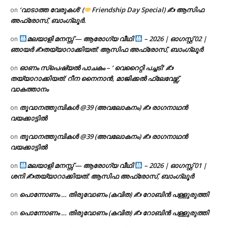
‘വാടാത്ത വേരുകൾ’ (
Friendship Day Special) ✍ ആസിഫ
on
അഫ്രോസ്, ബാംഗ്ലൂർ.
മലയാളി മനസ്സ് — ആരോഗ്യ വീഥി
– 2026 | ഓഗസ്റ്റ് 02 |
on
ഞായർ ✍
തയ്യാറാക്കിയത്: ആസിഫ അഫ്രോസ്, ബാംഗ്ലൂർ
ഓണം സ്പെഷ്യൽ പാചകം – ‘ വെറൈറ്റി പച്ചടി’ ✍
on
തയ്യാറാക്കിയത്: റീന നൈനാൻ, മാജിക്കൽ ഫ്ലേവേഴ്സ്,
വാകത്താനം
തൂവാനത്തുമ്പികൾ @39 (അവലോകനം) ✍ രാഗനാഥൻ
on
വയക്കാട്ടിൽ
തൂവാനത്തുമ്പികൾ @39 (അവലോകനം) ✍ രാഗനാഥൻ
on
വയക്കാട്ടിൽ
മലയാളി മനസ്സ് — ആരോഗ്യ വീഥി
– 2026 | ഓഗസ്റ്റ് 01 |
on
ശനി ✍
തയ്യാറാക്കിയത്: ആസിഫ അഫ്രോസ്, ബാംഗ്ലൂർ
പൊന്നോണം … തിരുവോണം (കവിത) ✍ റോബിൻ പള്ളുരുത്തി
on
പൊന്നോണം … തിരുവോണം (കവിത) ✍ റോബിൻ പള്ളുരുത്തി
on