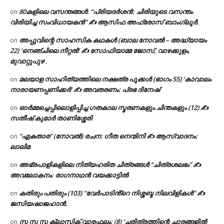
80കളിലെ വസന്തങ്ങൾ: “പ്രിയദർശൻ: ചിരിയുടെ വസന്തം
on
വിരിയിച്ച സംവിധായകൻ” ✍ ആസിഫ അഫ്രോസ് ബാംഗ്ലൂർ.
അപ്പുവിന്റെ സാഹസിക കഥകൾ (ബാല നോവൽ – അദ്ധ്യായം
on
22) ‘നെഞ്ചിലെ നീറ്റൽ’ ✍ സോഫിയാമ്മ ജോസ്, വാഴക്കുളം,
മുവാറ്റുപുഴ .
മലയാള സാഹിത്യത്തിലെ നക്ഷത്ര പൂക്കൾ (ഭാഗം 55) ‘കാവാലം
on
നാരായണപ്പണിക്കർ’ ✍ അവതരണം: പ്രഭ ദിനേഷ്
ഓർമ്മച്ചെപ്പിലൊളിപ്പിച്ച ഗതകാല സ്മരണകളും ചിന്തകളും (12) ✍
on
സതീഷ് കുമാർ താണിശ്ശേരി
“ഏകതാര” (നോവൽ) രചന: ഗീത നെന്മിനി ✍ ആസ്വാദനം:
on
ലാലിമ
അഭ്രപാളികളിലെ നിത്യഹരിത ചിത്രങ്ങൾ “ചിത്രശലഭം” ✍
on
അവലോകനം: രാഗനാഥൻ വയക്കാട്ടിൽ
കതിരും പതിരും (103) “വേർപാടിൻ്റെ നിശ്ശബ്ദ നിലവിളികൾ” ✍
on
ജസിയഷാജഹാൻ.
സ സ സ ക്ലാസിക് വാരഫലം: (8) ‘ചരിത്രത്തിന്റെ ചാരങ്ങളിൽ
on