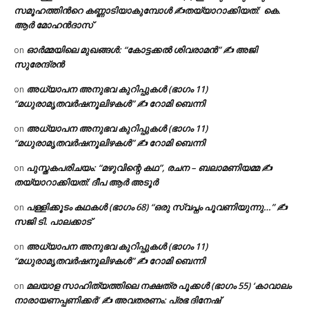
സമൂഹത്തിന്‍റെ കണ്ണാടിയാകുമ്പോൾ ✍തയ്യാറാക്കിയത്: കെ.
ആര്‍ മോഹന്‍ദാസ്
ഓർമ്മയിലെ മുഖങ്ങൾ: “കോട്ടക്കൽ ശിവരാമൻ” ✍ അജി
on
സുരേന്ദ്രൻ
അധ്യാപന അനുഭവ കുറിപ്പുകൾ (ഭാഗം 11)
on
“മധുരാമൃതവർഷനൂലിഴകൾ” ✍ റോമി ബെന്നി
അധ്യാപന അനുഭവ കുറിപ്പുകൾ (ഭാഗം 11)
on
“മധുരാമൃതവർഷനൂലിഴകൾ” ✍ റോമി ബെന്നി
പുസ്തകപരിചയം: “മഴുവിന്റെ കഥ”, രചന – ബലാമണിയമ്മ ✍
on
തയ്യാറാക്കിയത്: ദീപ ആർ അടൂർ
പള്ളിക്കൂടം കഥകൾ (ഭാഗം 68) “ഒരു സ്വപ്നം പൂവണിയുന്നു…” ✍
on
സജി ടി. പാലക്കാട്
അധ്യാപന അനുഭവ കുറിപ്പുകൾ (ഭാഗം 11)
on
“മധുരാമൃതവർഷനൂലിഴകൾ” ✍ റോമി ബെന്നി
മലയാള സാഹിത്യത്തിലെ നക്ഷത്ര പൂക്കൾ (ഭാഗം 55) ‘കാവാലം
on
നാരായണപ്പണിക്കർ’ ✍ അവതരണം: പ്രഭ ദിനേഷ്