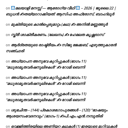
മലയാളി മനസ്സ് — ആരോഗ്യ വീഥി
– 2026 | ജൂലൈ 22 |
on
ബുധൻ ✍
തയ്യാറാക്കിയത്: ആസിഫ അഫ്രോസ്, ബാംഗ്ലൂർ
മുക്തിയുടെ കാൽപ്പെരുമാറ്റം (കഥ) ✍ അനിൽ മണ്ണത്തൂർ
on
സ്ത്രീ ശാക്തീകരണം. (ലേഖനം) ✍ ഹേമലത കൃഷ്ണദാസ്
on
ആർദ്രതയുടെ രാഷ്ട്രീയം ✍️ സിജു ജേക്കബ്, എഴുത്തുകാരൻ
on
സഞ്ചാരി
അധ്യാപന അനുഭവ കുറിപ്പുകൾ (ഭാഗം 11)
on
“മധുരാമൃതവർഷനൂലിഴകൾ” ✍ റോമി ബെന്നി
അധ്യാപന അനുഭവ കുറിപ്പുകൾ (ഭാഗം 11)
on
“മധുരാമൃതവർഷനൂലിഴകൾ” ✍ റോമി ബെന്നി
അധ്യാപന അനുഭവ കുറിപ്പുകൾ (ഭാഗം 11)
on
“മധുരാമൃതവർഷനൂലിഴകൾ” ✍ റോമി ബെന്നി
ശുഭചിന്ത – (144) പ്രകാശഗോപുരങ്ങൾ – (120) “ഭാഷയും
on
ആശയസംവേദനവും” (ഭാഗം-1) ✍പി.എം.എൻ.നമ്പൂതിരി
വെള്ളിത്തിരയിലെ അണിയറ കഥകൾ (1) ഇരയുടെ മുറിവുകൾ
on