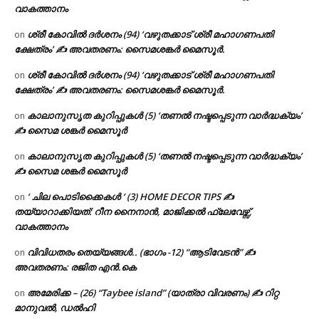
വാകത്താനം
ശ്രീ കോവിൽ ദർശനം (94) ‘വഴുതക്കാട് ശ്രീ മഹാഗണപതി
on
ക്ഷേത്രം’ ✍ അവതരണം: സൈമശങ്കർ മൈസൂർ.
ശ്രീ കോവിൽ ദർശനം (94) ‘വഴുതക്കാട് ശ്രീ മഹാഗണപതി
on
ക്ഷേത്രം’ ✍ അവതരണം: സൈമശങ്കർ മൈസൂർ.
കാലാനുസൃത കുറിപ്പുകൾ (5) ‘തണൽ നഷ്ടപ്പെടുന്ന വാർദ്ധക്യം’
on
✍ സൈമ ശങ്കർ മൈസൂർ
കാലാനുസൃത കുറിപ്പുകൾ (5) ‘തണൽ നഷ്ടപ്പെടുന്ന വാർദ്ധക്യം’
on
✍ സൈമ ശങ്കർ മൈസൂർ
‘ ചില പൊടിക്കൈകൾ ‘ (3) HOME DECOR TIPS ✍
on
തയ്യാറാക്കിയത്: റീന നൈനാൻ, മാജിക്കൽ ഫ്ലേവേഴ്സ്,
വാകത്താനം
വിവിധതരം തെയ്യങ്ങൾ.. (ഭാഗം -12) “ആടിവേടൻ” ✍
on
അവതരണം: രജിത എൻ.കെ
അമേരിക്ക – (26) “Taybee island” (യാത്രാ വിവരണം) ✍ റിറ്റ
on
മാനുവൽ, ഡൽഹി