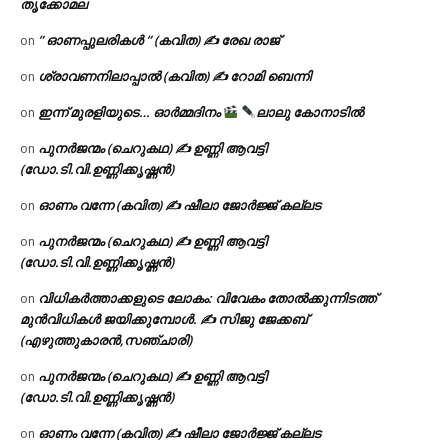
തൃക്കോമല
” ഓണപ്പുലരികൾ ” (കവിത) ✍ രേഖ രാജ്
on
ശ്രാവണനിലാപ്പാൽ (കവിത) ✍ റോമി ബെന്നി
on
ഇന്ന് മുരളിയുടെ… ഓർമ്മദിനം
ലാലു കോനാടിൽ
on
പുനർജന്മം (ചെറുകഥ) ✍ ഉണ്ണി ആവട്ടി
on
(ഡോ.ടി.വി.ഉണ്ണിക്കൃഷ്ണൻ)
ഓണം വന്നേ (കവിത) ✍ ഷീലാ ജോർജ്ജ് കല്ലട
on
പുനർജന്മം (ചെറുകഥ) ✍ ഉണ്ണി ആവട്ടി
on
(ഡോ.ടി.വി.ഉണ്ണിക്കൃഷ്ണൻ)
വിധികർത്താക്കളുടെ ലോകം: വിവേകം തോൽക്കുന്നിടത്ത്
on
മുൻവിധികൾ ജയിക്കുമ്പോൾ. ✍️ സിജു ജേക്കബ്
(എഴുത്തുകാരൻ,സഞ്ചാരി)
പുനർജന്മം (ചെറുകഥ) ✍ ഉണ്ണി ആവട്ടി
on
(ഡോ.ടി.വി.ഉണ്ണിക്കൃഷ്ണൻ)
ഓണം വന്നേ (കവിത) ✍ ഷീലാ ജോർജ്ജ് കല്ലട
on