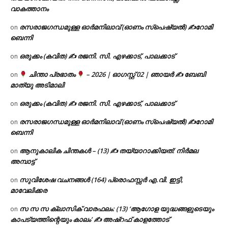
വാകത്താനം
രസരാജഗന്ധമുള്ള ഓർമനിലാവ് (ഓണം സ്‌പെഷ്യൽ) ✍റോമി
on
ബെന്നി
ഒരുക്കം (കവിത) ✍ രജനി. സി. എഴക്കാട്, പാലക്കാട്
on
ചിന്താ പ്രഭാതം
– 2026 | ഓഗസ്റ്റ് 02 | ഞായർ ✍
ബേബി
on
മാത്യു അടിമാലി
ഒരുക്കം (കവിത) ✍ രജനി. സി. എഴക്കാട്, പാലക്കാട്
on
രസരാജഗന്ധമുള്ള ഓർമനിലാവ് (ഓണം സ്‌പെഷ്യൽ) ✍റോമി
on
ബെന്നി
ആനുകാലിക ചിന്തകൾ – (13) ✍ തയ്യാറാക്കിയത്: നിർമല
on
അമ്പാട്ട്
സുവിശേഷ വചനങ്ങൾ (164) പ്രൊഫസ്സർ എ.വി. ഇട്ടി,
on
മാവേലിക്കര
സ സ സ ക്ലാസിക് വാരഫലം: (13) ‘ആഗോള യുദ്ധങ്ങളുടെയും
on
കാപട്യത്തിന്റെയും കാലം’ ✍ അഷ്റഫ് കാളത്തോട്