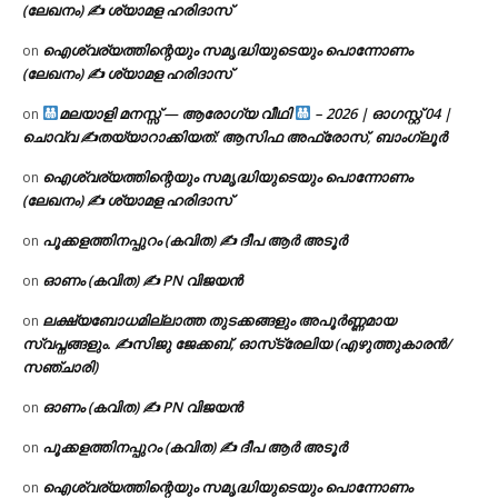
(ലേഖനം) ✍ ശ്യാമള ഹരിദാസ്
ഐശ്വര്യത്തിന്റെയും സമൃദ്ധിയുടെയും പൊന്നോണം
on
(ലേഖനം) ✍ ശ്യാമള ഹരിദാസ്
മലയാളി മനസ്സ് — ആരോഗ്യ വീഥി
– 2026 | ഓഗസ്റ്റ് 04 |
on
ചൊവ്വ ✍
തയ്യാറാക്കിയത്: ആസിഫ അഫ്രോസ്, ബാംഗ്ലൂർ
ഐശ്വര്യത്തിന്റെയും സമൃദ്ധിയുടെയും പൊന്നോണം
on
(ലേഖനം) ✍ ശ്യാമള ഹരിദാസ്
പൂക്കളത്തിനപ്പുറം (കവിത) ✍ ദീപ ആർ അടൂർ
on
ഓണം (കവിത) ✍ PN വിജയൻ
on
ലക്ഷ്യബോധമില്ലാത്ത തുടക്കങ്ങളും അപൂർണ്ണമായ
on
സ്വപ്നങ്ങളും. ✍️സിജു ജേക്കബ്, ഓസ്‌ട്രേലിയ (എഴുത്തുകാരൻ/
സഞ്ചാരി)
ഓണം (കവിത) ✍ PN വിജയൻ
on
പൂക്കളത്തിനപ്പുറം (കവിത) ✍ ദീപ ആർ അടൂർ
on
ഐശ്വര്യത്തിന്റെയും സമൃദ്ധിയുടെയും പൊന്നോണം
on