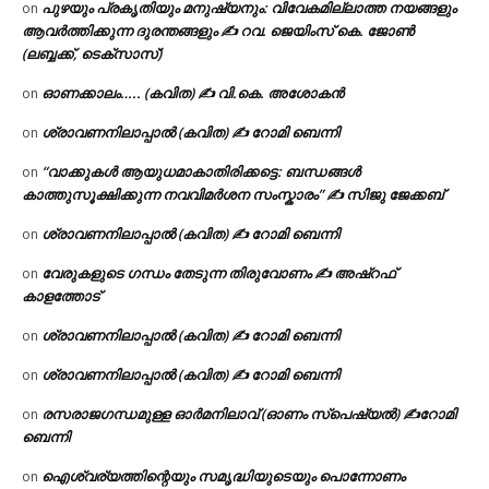
പുഴയും പ്രകൃതിയും മനുഷ്യനും: വിവേകമില്ലാത്ത നയങ്ങളും
on
ആവർത്തിക്കുന്ന ദുരന്തങ്ങളും ✍ റവ. ജെയിംസ് കെ. ജോൺ
(ലബ്ബക്ക്, ടെക്സാസ്)
ഓണക്കാലം….. (കവിത) ✍ വി.കെ. അശോകൻ
on
ശ്രാവണനിലാപ്പാൽ (കവിത) ✍ റോമി ബെന്നി
on
“വാക്കുകൾ ആയുധമാകാതിരിക്കട്ടെ: ബന്ധങ്ങൾ
on
കാത്തുസൂക്ഷിക്കുന്ന നവവിമർശന സംസ്കാരം” ✍️ സിജു ജേക്കബ്
ശ്രാവണനിലാപ്പാൽ (കവിത) ✍ റോമി ബെന്നി
on
വേരുകളുടെ ഗന്ധം തേടുന്ന തിരുവോണം ✍ അഷ്റഫ്
on
കാളത്തോട്
ശ്രാവണനിലാപ്പാൽ (കവിത) ✍ റോമി ബെന്നി
on
ശ്രാവണനിലാപ്പാൽ (കവിത) ✍ റോമി ബെന്നി
on
രസരാജഗന്ധമുള്ള ഓർമനിലാവ് (ഓണം സ്‌പെഷ്യൽ) ✍റോമി
on
ബെന്നി
ഐശ്വര്യത്തിന്റെയും സമൃദ്ധിയുടെയും പൊന്നോണം
on