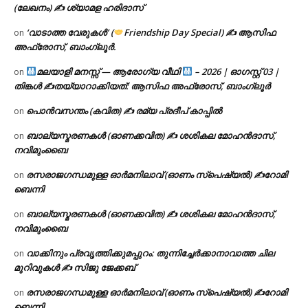
(ലേഖനം) ✍ ശ്യാമള ഹരിദാസ്
‘വാടാത്ത വേരുകൾ’ (
Friendship Day Special) ✍ ആസിഫ
on
അഫ്രോസ്, ബാംഗ്ലൂർ.
മലയാളി മനസ്സ് — ആരോഗ്യ വീഥി
– 2026 | ഓഗസ്റ്റ് 03 |
on
തിങ്കൾ ✍
തയ്യാറാക്കിയത്: ആസിഫ അഫ്രോസ്, ബാംഗ്ലൂർ
പൊൻവസന്തം (കവിത) ✍ രമ്യ പ്രദീപ് കാപ്പിൽ
on
ബാല്യസ്മരണകൾ (ഓണക്കവിത) ✍ ശശികല മോഹൻദാസ്,
on
നവിമുംബൈ
രസരാജഗന്ധമുള്ള ഓർമനിലാവ് (ഓണം സ്‌പെഷ്യൽ) ✍റോമി
on
ബെന്നി
ബാല്യസ്മരണകൾ (ഓണക്കവിത) ✍ ശശികല മോഹൻദാസ്,
on
നവിമുംബൈ
വാക്കിനും പ്രവൃത്തിക്കുമപ്പുറം: തുന്നിച്ചേർക്കാനാവാത്ത ചില
on
മുറിവുകൾ ✍️ സിജു ജേക്കബ്
രസരാജഗന്ധമുള്ള ഓർമനിലാവ് (ഓണം സ്‌പെഷ്യൽ) ✍റോമി
on
ബെന്നി