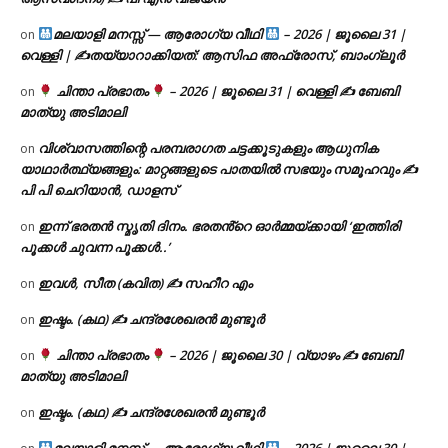
മലയാളി മനസ്സ് — ആരോഗ്യ വീഥി
– 2026 | ജൂലൈ 31 |
on
വെള്ളി | ✍
തയ്യാറാക്കിയത്: ആസിഫ അഫ്രോസ്, ബാംഗ്ലൂർ
ചിന്താ പ്രഭാതം
– 2026 | ജൂലൈ 31 | വെള്ളി ✍
ബേബി
on
മാത്യു അടിമാലി
വിശ്വാസത്തിന്റെ പരമ്പരാഗത ചട്ടക്കൂടുകളും ആധുനിക
on
യാഥാർത്ഥ്യങ്ങളും: മാറ്റങ്ങളുടെ പാതയിൽ സഭയും സമൂഹവും ✍
പി പി ചെറിയാൻ, ഡാളസ്
ഇന്ന് ഭരതൻ സ്മൃതി ദിനം. ഭരതൻ്റെ ഓർമ്മയ്ക്കായി ‘ഇത്തിരി
on
പൂക്കൾ ചുവന്ന പൂക്കൾ..’
ഇവൾ, സീത (കവിത) ✍ സഹീറ എം
on
ഇഷ്ടം. (കഥ) ✍ ചന്ദ്രശേഖരൻ മുണ്ടൂർ
on
ചിന്താ പ്രഭാതം
– 2026 | ജൂലൈ 30 | വ്യാഴം ✍
ബേബി
on
മാത്യു അടിമാലി
ഇഷ്ടം. (കഥ) ✍ ചന്ദ്രശേഖരൻ മുണ്ടൂർ
on
മലയാളി മനസ്സ് — ആരോഗ്യ വീഥി
– 2026 | ജൂലൈ 30 |