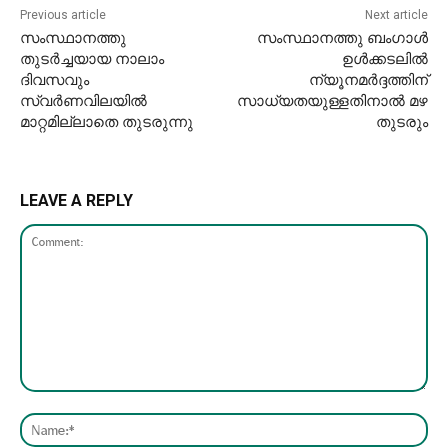
Previous article
Next article
സംസ്ഥാനത്തു
സംസ്ഥാനത്തു ബംഗാൾ
തുടർച്ചയായ നാലാം
ഉൾക്കടലിൽ
ദിവസവും
ന്യൂനമർദ്ദത്തിന്
സ്വർണവിലയിൽ
സാധ്യതയുള്ളതിനാൽ മഴ
മാറ്റമില്ലാതെ തുടരുന്നു
തുടരും
LEAVE A REPLY
Comment:
Nam