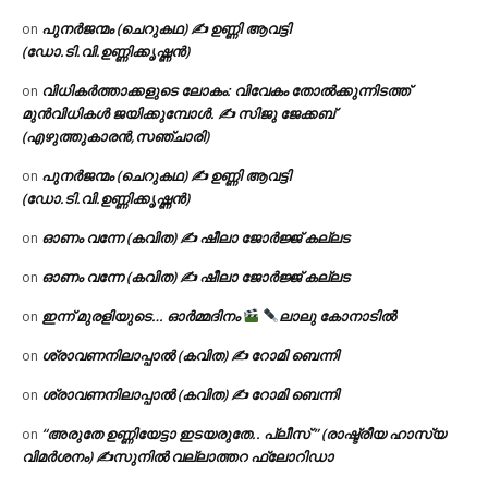
പുനർജന്മം (ചെറുകഥ) ✍ ഉണ്ണി ആവട്ടി
on
(ഡോ.ടി.വി.ഉണ്ണിക്കൃഷ്ണൻ)
വിധികർത്താക്കളുടെ ലോകം: വിവേകം തോൽക്കുന്നിടത്ത്
on
മുൻവിധികൾ ജയിക്കുമ്പോൾ. ✍️ സിജു ജേക്കബ്
(എഴുത്തുകാരൻ,സഞ്ചാരി)
പുനർജന്മം (ചെറുകഥ) ✍ ഉണ്ണി ആവട്ടി
on
(ഡോ.ടി.വി.ഉണ്ണിക്കൃഷ്ണൻ)
ഓണം വന്നേ (കവിത) ✍ ഷീലാ ജോർജ്ജ് കല്ലട
on
ഓണം വന്നേ (കവിത) ✍ ഷീലാ ജോർജ്ജ് കല്ലട
on
ഇന്ന് മുരളിയുടെ… ഓർമ്മദിനം
ലാലു കോനാടിൽ
on
ശ്രാവണനിലാപ്പാൽ (കവിത) ✍ റോമി ബെന്നി
on
ശ്രാവണനിലാപ്പാൽ (കവിത) ✍ റോമി ബെന്നി
on
“അരുതേ ഉണ്ണിയേട്ടാ ഇടയരുതേ.. പ്ലീസ് ” (രാഷ്ട്രീയ ഹാസ്യ
on
വിമർശനം) ✍സുനിൽ വല്ലാത്തറ ഫ്ലോറിഡാ