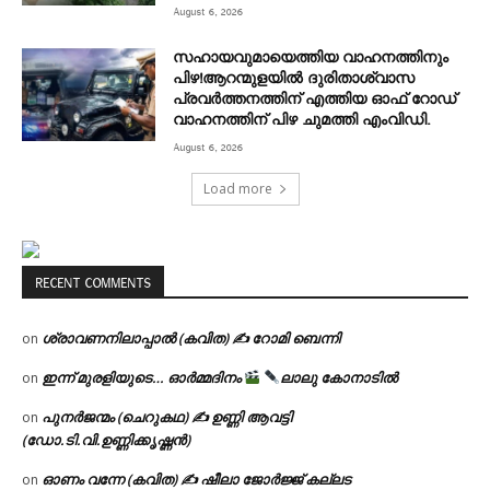
August 6, 2026
സഹായവുമായെത്തിയ വാഹനത്തിനും
പിഴ!ആറന്മുളയില്‍ ദുരിതാശ്വാസ
പ്രവര്‍ത്തനത്തിന് എത്തിയ ഓഫ് റോഡ്
വാഹനത്തിന് പിഴ ചുമത്തി എംവിഡി.
August 6, 2026
Load more
RECENT COMMENTS
ശ്രാവണനിലാപ്പാൽ (കവിത) ✍ റോമി ബെന്നി
on
ഇന്ന് മുരളിയുടെ… ഓർമ്മദിനം
ലാലു കോനാടിൽ
on
പുനർജന്മം (ചെറുകഥ) ✍ ഉണ്ണി ആവട്ടി
on
(ഡോ.ടി.വി.ഉണ്ണിക്കൃഷ്ണൻ)
ഓണം വന്നേ (കവിത) ✍ ഷീലാ ജോർജ്ജ് കല്ലട
on