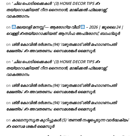
‘ ചില പൊടിക്കൈകൾ ‘ (3) HOME DECOR TIPS ✍
on
തയ്യാറാക്കിയത്: റീന നൈനാൻ, മാജിക്കൽ ഫ്ലേവേഴ്സ്,
വാകത്താനം
മലയാളി മനസ്സ് — ആരോഗ്യ വീഥി
– 2026 | ജൂലൈ 24 |
on
വെള്ളി ✍
തയ്യാറാക്കിയത്: ആസിഫ അഫ്രോസ്, ബാംഗ്ലൂർ
ശ്രീ കോവിൽ ദർശനം (94) ‘വഴുതക്കാട് ശ്രീ മഹാഗണപതി
on
ക്ഷേത്രം’ ✍ അവതരണം: സൈമശങ്കർ മൈസൂർ.
‘ ചില പൊടിക്കൈകൾ ‘ (3) HOME DECOR TIPS ✍
on
തയ്യാറാക്കിയത്: റീന നൈനാൻ, മാജിക്കൽ ഫ്ലേവേഴ്സ്,
വാകത്താനം
ശ്രീ കോവിൽ ദർശനം (94) ‘വഴുതക്കാട് ശ്രീ മഹാഗണപതി
on
ക്ഷേത്രം’ ✍ അവതരണം: സൈമശങ്കർ മൈസൂർ.
ശ്രീ കോവിൽ ദർശനം (94) ‘വഴുതക്കാട് ശ്രീ മഹാഗണപതി
on
ക്ഷേത്രം’ ✍ അവതരണം: സൈമശങ്കർ മൈസൂർ.
കാലാനുസൃത കുറിപ്പുകൾ (5) ‘തണൽ നഷ്ടപ്പെടുന്ന വാർദ്ധക്യം’
on
✍ സൈമ ശങ്കർ മൈസൂർ