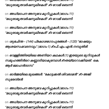
“മധുരാമൃതവർഷനൂലിഴകൾ” ✍ റോമി ബെന്നി
അധ്യാപന അനുഭവ കുറിപ്പുകൾ (ഭാഗം 11)
on
“മധുരാമൃതവർഷനൂലിഴകൾ” ✍ റോമി ബെന്നി
അധ്യാപന അനുഭവ കുറിപ്പുകൾ (ഭാഗം 11)
on
“മധുരാമൃതവർഷനൂലിഴകൾ” ✍ റോമി ബെന്നി
ശുഭചിന്ത – (144) പ്രകാശഗോപുരങ്ങൾ – (120) “ഭാഷയും
on
ആശയസംവേദനവും” (ഭാഗം-1) ✍പി.എം.എൻ.നമ്പൂതിരി
വെള്ളിത്തിരയിലെ അണിയറ കഥകൾ (1) ഇരയുടെ മുറിവുകൾ
on
സമൂഹത്തിന്‍റെ കണ്ണാടിയാകുമ്പോൾ ✍തയ്യാറാക്കിയത്: കെ.
ആര്‍ മോഹന്‍ദാസ്
ഓർമ്മയിലെ മുഖങ്ങൾ: “കോട്ടക്കൽ ശിവരാമൻ” ✍ അജി
on
സുരേന്ദ്രൻ
അധ്യാപന അനുഭവ കുറിപ്പുകൾ (ഭാഗം 11)
on
“മധുരാമൃതവർഷനൂലിഴകൾ” ✍ റോമി ബെന്നി
അധ്യാപന അനുഭവ കുറിപ്പുകൾ (ഭാഗം 11)
on
“മധുരാമൃതവർഷനൂലിഴകൾ” ✍ റോമി ബെന്നി