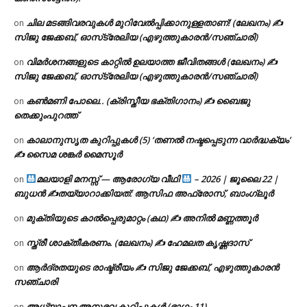
ചില മടങ്ങിവരവുകൾ മുറിവേൽപ്പിക്കാനുള്ളതാണ്! (ലേഖനം) ✍️
on
സിജു ജേക്കബ്, ഓസ്‌ട്രേലിയ (എഴുത്തുകാരൻ/സഞ്ചാരി)
വിമർശനങ്ങളുടെ കാറ്റിൽ ഉലയാത്ത ജീവിതങ്ങൾ (ലേഖനം) ✍️
on
സിജു ജേക്കബ്, ഓസ്‌ട്രേലിയ (എഴുത്തുകാരൻ/സഞ്ചാരി)
കൺമണി പോലെ.. (ക്രിസ്തീയ ഭക്തിഗാനം) ✍ ബൈജു
on
തെക്കുംപുറത്ത്
കാലാനുസൃത കുറിപ്പുകൾ (5) ‘തണൽ നഷ്ടപ്പെടുന്ന വാർദ്ധക്യം’
on
✍ സൈമ ശങ്കർ മൈസൂർ
മലയാളി മനസ്സ് — ആരോഗ്യ വീഥി
– 2026 | ജൂലൈ 22 |
on
ബുധൻ ✍
തയ്യാറാക്കിയത്: ആസിഫ അഫ്രോസ്, ബാംഗ്ലൂർ
മുക്തിയുടെ കാൽപ്പെരുമാറ്റം (കഥ) ✍ അനിൽ മണ്ണത്തൂർ
on
സ്ത്രീ ശാക്തീകരണം. (ലേഖനം) ✍ ഹേമലത കൃഷ്ണദാസ്
on
ആർദ്രതയുടെ രാഷ്ട്രീയം ✍️ സിജു ജേക്കബ്, എഴുത്തുകാരൻ
on
സഞ്ചാരി
അധ്യാപന അനുഭവ കുറിപ്പുകൾ (ഭാഗം 11)
on