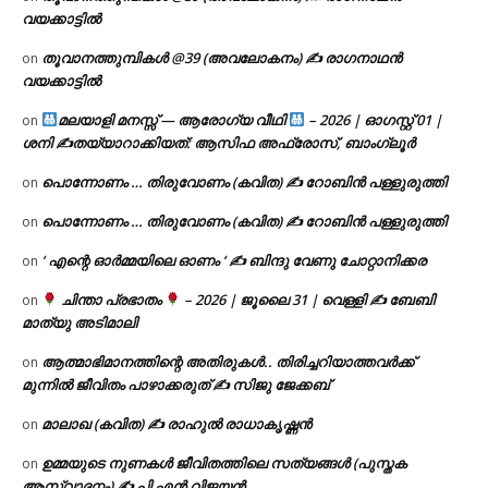
വയക്കാട്ടിൽ
തൂവാനത്തുമ്പികൾ @39 (അവലോകനം) ✍ രാഗനാഥൻ
on
വയക്കാട്ടിൽ
മലയാളി മനസ്സ് — ആരോഗ്യ വീഥി
– 2026 | ഓഗസ്റ്റ് 01 |
on
ശനി ✍
തയ്യാറാക്കിയത്: ആസിഫ അഫ്രോസ്, ബാംഗ്ലൂർ
പൊന്നോണം … തിരുവോണം (കവിത) ✍ റോബിൻ പള്ളുരുത്തി
on
പൊന്നോണം … തിരുവോണം (കവിത) ✍ റോബിൻ പള്ളുരുത്തി
on
‘ എന്റെ ഓർമ്മയിലെ ഓണം ‘ ✍ ബിന്ദു വേണു ചോറ്റാനിക്കര
on
ചിന്താ പ്രഭാതം
– 2026 | ജൂലൈ 31 | വെള്ളി ✍
ബേബി
on
മാത്യു അടിമാലി
ആത്മാഭിമാനത്തിന്റെ അതിരുകൾ.. തിരിച്ചറിയാത്തവർക്ക്
on
മുന്നിൽ ജീവിതം പാഴാക്കരുത് ✍️ സിജു ജേക്കബ്
മാലാഖ (കവിത) ✍ രാഹുൽ രാധാകൃഷ്ണൻ
on
ഉമ്മയുടെ നുണകൾ ജീവിതത്തിലെ സത്യങ്ങൾ (പുസ്തക
on
ആസ്വാദനം) ✍ പി എൻ വിജയൻ