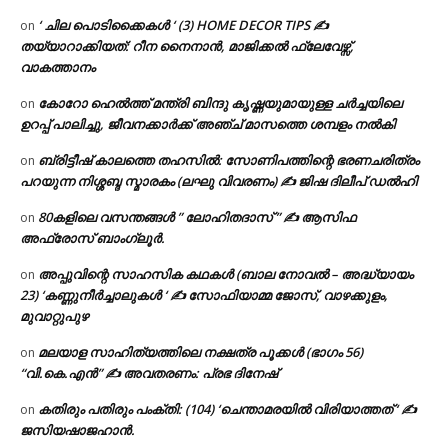
‘ ചില പൊടിക്കൈകൾ ‘ (3) HOME DECOR TIPS ✍
on
തയ്യാറാക്കിയത്: റീന നൈനാൻ, മാജിക്കൽ ഫ്ലേവേഴ്സ്,
വാകത്താനം
കോറോ ഹെൽത്ത് മന്ത്രി ബിന്ദു കൃഷ്ണയുമായുള്ള ചർച്ചയിലെ
on
ഉറപ്പ് പാലിച്ചു, ജീവനക്കാർക്ക് അഞ്ച് മാസത്തെ ശമ്പളം നൽകി
ബ്രിട്ടീഷ് കാലത്തെ തഹസിൽ: സോണിപത്തിന്റെ ഭരണചരിത്രം
on
പറയുന്ന നിശ്ശബ്ദ സ്മാരകം (ലഘു വിവരണം) ✍ ജിഷ ദിലീപ് ഡൽഹി
80കളിലെ വസന്തങ്ങൾ ” ലോഹിതദാസ് ” ✍ ആസിഫ
on
അഫ്രോസ് ബാംഗ്ലൂർ.
അപ്പുവിന്റെ സാഹസിക കഥകൾ (ബാല നോവൽ – അദ്ധ്യായം
on
23) ‘കണ്ണുനീർച്ചാലുകൾ ‘ ✍ സോഫിയാമ്മ ജോസ്, വാഴക്കുളം,
മുവാറ്റുപുഴ
മലയാള സാഹിത്യത്തിലെ നക്ഷത്ര പൂക്കൾ (ഭാഗം 56)
on
“വി.കെ.എൻ” ✍ അവതരണം: പ്രഭ ദിനേഷ്
കതിരും പതിരും പംക്തി: (104) ‘ചെന്താമരയിൽ വിരിയാത്തത് ‘ ✍
on
ജസിയഷാജഹാൻ.