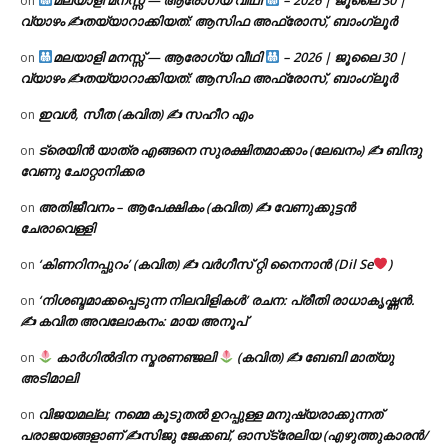
on
വ്യാഴം ✍
തയ്യാറാക്കിയത്: ആസിഫ അഫ്രോസ്, ബാംഗ്ലൂർ
മലയാളി മനസ്സ് — ആരോഗ്യ വീഥി
– 2026 | ജൂലൈ 30 |
on
വ്യാഴം ✍
തയ്യാറാക്കിയത്: ആസിഫ അഫ്രോസ്, ബാംഗ്ലൂർ
ഇവൾ, സീത (കവിത) ✍ സഹീറ എം
on
ട്രെയിൻ യാത്ര എങ്ങനെ സുരക്ഷിതമാക്കാം (ലേഖനം) ✍ ബിന്ദു
on
വേണു ചോറ്റാനിക്കര
അതിജീവനം – ആപേക്ഷികം (കവിത) ✍ വേണുക്കുട്ടൻ
on
ചേരാവെള്ളി
‘കിണറിനപ്പുറം’ (കവിത) ✍ വർഗീസ് റ്റി നൈനാൻ (Dil Se
)
on
‘നിശബ്ദമാക്കപ്പെടുന്ന നിലവിളികൾ’ രചന: പ്രീതി രാധാകൃഷ്ണൻ.
on
✍ കവിത അവലോകനം: മായ അനൂപ്
കാർഗിൽദിന സ്മരണഞ്ജലി
(കവിത) ✍ ബേബി മാത്യു
on
അടിമാലി
വിജയമല്ല; നമ്മെ കൂടുതൽ ഉറപ്പുള്ള മനുഷ്യരാക്കുന്നത്
on
പരാജയങ്ങളാണ് ✍️സിജു ജേക്കബ്, ഓസ്‌ട്രേലിയ (എഴുത്തുകാരൻ/