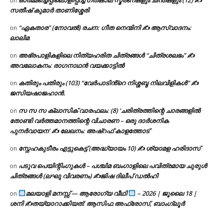
on
സതീഷ് കുമാർ താണിശ്ശേരി
“ഏകതാര” (നോവൽ) രചന: ഗീത നെന്മിനി ✍ ആസ്വാദനം:
on
ലാലിമ
അഭ്രപാളികളിലെ നിത്യഹരിത ചിത്രങ്ങൾ “ചിത്രശലഭം” ✍
on
അവലോകനം: രാഗനാഥൻ വയക്കാട്ടിൽ
കതിരും പതിരും (103) “വേർപാടിൻ്റെ നിശ്ശബ്ദ നിലവിളികൾ” ✍
on
ജസിയഷാജഹാൻ.
സ സ സ ക്ലാസിക് വാരഫലം: (8) ‘ചരിത്രത്തിന്റെ ചാരങ്ങളിൽ
on
തോണ്ടി വർത്തമാനത്തിന്റെ വിചാരണ – ഒരു ദാർശനിക
പുനർവായന’ ✍ ലേഖനം: അഷ്റഫ് കാളത്തോട്
സ്നേഹകുടീരം എട്ടുകെട്ട് (അദ്ധ്യായം 10) ✍ ശ്യാമള ഹരിദാസ്
on
പടുവ പെയിന്റിംഗുകൾ – പശ്ചിമ ബംഗാളിലെ പവിത്രമായ ചുരുൾ
on
ചിത്രങ്ങൾ (ലഘു വിവരണം) ✍ജിഷ ദിലീപ് ഡൽഹി
മലയാളി മനസ്സ് — ആരോഗ്യ വീഥി
– 2026 | ജൂലൈ 18 |
on
ശനി ✍
തയ്യാറാക്കിയത്: ആസിഫ അഫ്രോസ്, ബാംഗ്ലൂർ