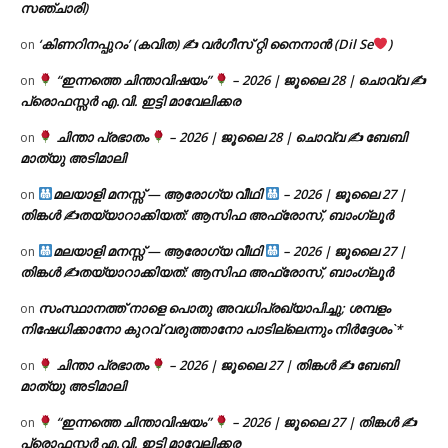
സഞ്ചാരി)
‘കിണറിനപ്പുറം’ (കവിത) ✍ വർഗീസ് റ്റി നൈനാൻ (Dil Se
)
on
“ഇന്നത്തെ ചിന്താവിഷയം”
– 2026 | ജൂലൈ 28 | ചൊവ്വ ✍
on
പ്രൊഫസ്സർ എ.വി. ഇട്ടി മാവേലിക്കര
ചിന്താ പ്രഭാതം
– 2026 | ജൂലൈ 28 | ചൊവ്വ ✍
ബേബി
on
മാത്യു അടിമാലി
മലയാളി മനസ്സ് — ആരോഗ്യ വീഥി
– 2026 | ജൂലൈ 27 |
on
തിങ്കൾ ✍
തയ്യാറാക്കിയത്: ആസിഫ അഫ്രോസ്, ബാംഗ്ലൂർ
മലയാളി മനസ്സ് — ആരോഗ്യ വീഥി
– 2026 | ജൂലൈ 27 |
on
തിങ്കൾ ✍
തയ്യാറാക്കിയത്: ആസിഫ അഫ്രോസ്, ബാംഗ്ലൂർ
സംസ്ഥാനത്ത് നാളെ പൊതു അവധിപ്രഖ്യാപിച്ചു; ശമ്പളം
on
നിഷേധിക്കാനോ കുറവ് വരുത്താനോ പാടില്ലെന്നും നിർദ്ദേശം`*
ചിന്താ പ്രഭാതം
– 2026 | ജൂലൈ 27 | തിങ്കൾ ✍
ബേബി
on
മാത്യു അടിമാലി
“ഇന്നത്തെ ചിന്താവിഷയം”
– 2026 | ജൂലൈ 27 | തിങ്കൾ ✍
on
പ്രൊഫസ്സർ എ.വി. ഇട്ടി മാവേലിക്കര