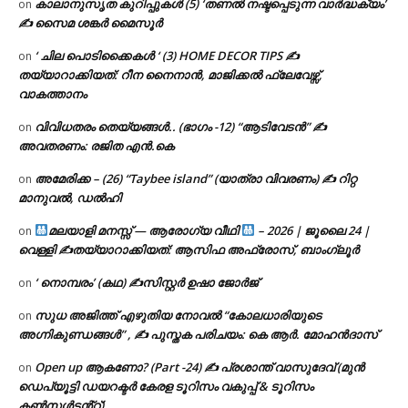
കാലാനുസൃത കുറിപ്പുകൾ (5) ‘തണൽ നഷ്ടപ്പെടുന്ന വാർദ്ധക്യം’
on
✍ സൈമ ശങ്കർ മൈസൂർ
‘ ചില പൊടിക്കൈകൾ ‘ (3) HOME DECOR TIPS ✍
on
തയ്യാറാക്കിയത്: റീന നൈനാൻ, മാജിക്കൽ ഫ്ലേവേഴ്സ്,
വാകത്താനം
വിവിധതരം തെയ്യങ്ങൾ.. (ഭാഗം -12) “ആടിവേടൻ” ✍
on
അവതരണം: രജിത എൻ.കെ
അമേരിക്ക – (26) “Taybee island” (യാത്രാ വിവരണം) ✍ റിറ്റ
on
മാനുവൽ, ഡൽഹി
മലയാളി മനസ്സ് — ആരോഗ്യ വീഥി
– 2026 | ജൂലൈ 24 |
on
വെള്ളി ✍
തയ്യാറാക്കിയത്: ആസിഫ അഫ്രോസ്, ബാംഗ്ലൂർ
‘ നൊമ്പരം’ (കഥ) ✍സിസ്റ്റർ ഉഷാ ജോർജ്
on
സുധ അജിത്ത് എഴുതിയ നോവൽ “കോലധാരിയുടെ
on
അഗ്നികുണ്ഡങ്ങള്‍” , ✍ പുസ്തക പരിചയം: കെ ആർ. മോഹൻദാസ്
Open up ആകണോ? (Part -24) ✍ പ്രശാന്ത് വാസുദേവ് (മുൻ
on
ഡെപ്യൂട്ടി ഡയറക്ടർ കേരള ടൂറിസം വകുപ്പ് & ടൂറിസം
കൺസൾട്ടൻ്റ്).