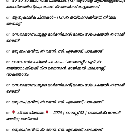
സ സ സ ക്ലാസിക് വാരഫലം: (13) ‘ആഗോള യുദ്ധങ്ങളുടെയും
on
കാപട്യത്തിന്റെയും കാലം’ ✍ അഷ്റഫ് കാളത്തോട്
ആനുകാലിക ചിന്തകൾ – (13) ✍ തയ്യാറാക്കിയത്: നിർമല
on
അമ്പാട്ട്
രസരാജഗന്ധമുള്ള ഓർമനിലാവ് (ഓണം സ്‌പെഷ്യൽ) ✍റോമി
on
ബെന്നി
ഒരുക്കം (കവിത) ✍ രജനി. സി. എഴക്കാട്, പാലക്കാട്
on
ഓണം സ്പെഷ്യൽ പാചകം – ‘ വെറൈറ്റി പച്ചടി’ ✍
on
തയ്യാറാക്കിയത്: റീന നൈനാൻ, മാജിക്കൽ ഫ്ലേവേഴ്സ്,
വാകത്താനം
രസരാജഗന്ധമുള്ള ഓർമനിലാവ് (ഓണം സ്‌പെഷ്യൽ) ✍റോമി
on
ബെന്നി
ഒരുക്കം (കവിത) ✍ രജനി. സി. എഴക്കാട്, പാലക്കാട്
on
ചിന്താ പ്രഭാതം
– 2026 | ഓഗസ്റ്റ് 02 | ഞായർ ✍
ബേബി
on
മാത്യു അടിമാലി
ഒരുക്കം (കവിത) ✍ രജനി. സി. എഴക്കാട്, പാലക്കാട്
on