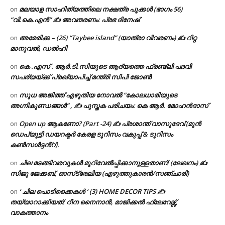
മലയാള സാഹിത്യത്തിലെ നക്ഷത്ര പൂക്കൾ (ഭാഗം 56)
on
“വി.കെ.എൻ” ✍ അവതരണം: പ്രഭ ദിനേഷ്
അമേരിക്ക – (26) “Taybee island” (യാത്രാ വിവരണം) ✍ റിറ്റ
on
മാനുവൽ, ഡൽഹി
കെ .എസ് . ആർ.ടി.സിയുടെ ആദ്യത്തെ ഫ്രണ്ട്ലി പദവി
on
സപര്യയ്ക്ക് പ്രഖ്യാപിച്ച് മന്ത്രി സിപി ജോൺ
സുധ അജിത്ത് എഴുതിയ നോവൽ “കോലധാരിയുടെ
on
അഗ്നികുണ്ഡങ്ങള്‍” , ✍ പുസ്തക പരിചയം: കെ ആർ. മോഹൻദാസ്
Open up ആകണോ? (Part -24) ✍ പ്രശാന്ത് വാസുദേവ് (മുൻ
on
ഡെപ്യൂട്ടി ഡയറക്ടർ കേരള ടൂറിസം വകുപ്പ് & ടൂറിസം
കൺസൾട്ടൻ്റ്).
ചില മടങ്ങിവരവുകൾ മുറിവേൽപ്പിക്കാനുള്ളതാണ്! (ലേഖനം) ✍️
on
സിജു ജേക്കബ്, ഓസ്‌ട്രേലിയ (എഴുത്തുകാരൻ/സഞ്ചാരി)
‘ ചില പൊടിക്കൈകൾ ‘ (3) HOME DECOR TIPS ✍
on
തയ്യാറാക്കിയത്: റീന നൈനാൻ, മാജിക്കൽ ഫ്ലേവേഴ്സ്,
വാകത്താനം