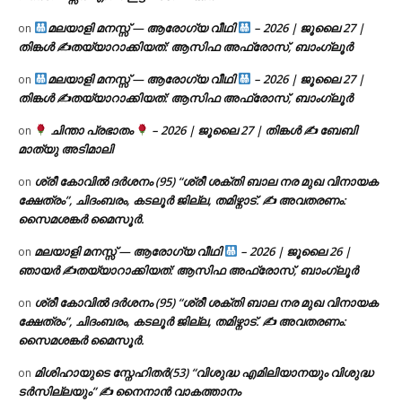
മലയാളി മനസ്സ് — ആരോഗ്യ വീഥി
– 2026 | ജൂലൈ 27 |
on
തിങ്കൾ ✍
തയ്യാറാക്കിയത്: ആസിഫ അഫ്രോസ്, ബാംഗ്ലൂർ
മലയാളി മനസ്സ് — ആരോഗ്യ വീഥി
– 2026 | ജൂലൈ 27 |
on
തിങ്കൾ ✍
തയ്യാറാക്കിയത്: ആസിഫ അഫ്രോസ്, ബാംഗ്ലൂർ
ചിന്താ പ്രഭാതം
– 2026 | ജൂലൈ 27 | തിങ്കൾ ✍
ബേബി
on
മാത്യു അടിമാലി
ശ്രീ കോവിൽ ദർശനം (95) “ശ്രീ ശക്തി ബാല നര മുഖ വിനായക
on
ക്ഷേത്രം”, ചിദംബരം, കടലൂർ ജില്ല, തമിഴ്നാട്. ✍ അവതരണം:
സൈമശങ്കർ മൈസൂർ.
മലയാളി മനസ്സ് — ആരോഗ്യ വീഥി
– 2026 | ജൂലൈ 26 |
on
ഞായർ ✍
തയ്യാറാക്കിയത്: ആസിഫ അഫ്രോസ്, ബാംഗ്ലൂർ
ശ്രീ കോവിൽ ദർശനം (95) “ശ്രീ ശക്തി ബാല നര മുഖ വിനായക
on
ക്ഷേത്രം”, ചിദംബരം, കടലൂർ ജില്ല, തമിഴ്നാട്. ✍ അവതരണം:
സൈമശങ്കർ മൈസൂർ.
മിശിഹായുടെ സ്നേഹിതർ(53) “വിശുദ്ധ എമിലിയാനയും വിശുദ്ധ
on
ടര്‍സില്ലയും” ✍ നൈനാൻ വാകത്താനം