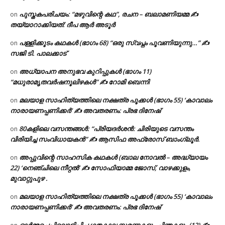
പുസ്തകപരിചയം: “മഴുവിന്റെ കഥ”, രചന – ബലാമണിയമ്മ ✍
on
തയ്യാറാക്കിയത്: ദീപ ആർ അടൂർ
പള്ളിക്കൂടം കഥകൾ (ഭാഗം 68) “ഒരു സ്വപ്നം പൂവണിയുന്നു…” ✍
on
സജി ടി. പാലക്കാട്
അധ്യാപന അനുഭവ കുറിപ്പുകൾ (ഭാഗം 11)
on
“മധുരാമൃതവർഷനൂലിഴകൾ” ✍ റോമി ബെന്നി
മലയാള സാഹിത്യത്തിലെ നക്ഷത്ര പൂക്കൾ (ഭാഗം 55) ‘കാവാലം
on
നാരായണപ്പണിക്കർ’ ✍ അവതരണം: പ്രഭ ദിനേഷ്
80കളിലെ വസന്തങ്ങൾ: “പ്രിയദർശൻ: ചിരിയുടെ വസന്തം
on
വിരിയിച്ച സംവിധായകൻ” ✍ ആസിഫ അഫ്രോസ് ബാംഗ്ലൂർ.
അപ്പുവിന്റെ സാഹസിക കഥകൾ (ബാല നോവൽ – അദ്ധ്യായം
on
22) ‘നെഞ്ചിലെ നീറ്റൽ’ ✍ സോഫിയാമ്മ ജോസ്, വാഴക്കുളം,
മുവാറ്റുപുഴ .
മലയാള സാഹിത്യത്തിലെ നക്ഷത്ര പൂക്കൾ (ഭാഗം 55) ‘കാവാലം
on
നാരായണപ്പണിക്കർ’ ✍ അവതരണം: പ്രഭ ദിനേഷ്
ഓർമ്മച്ചെപ്പിലൊളിപ്പിച്ച ഗതകാല സ്മരണകളും ചിന്തകളും (12) ✍