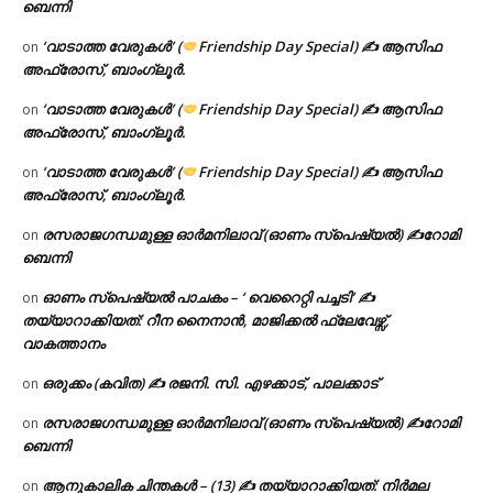
ബെന്നി
‘വാടാത്ത വേരുകൾ’ (
Friendship Day Special) ✍ ആസിഫ
on
അഫ്രോസ്, ബാംഗ്ലൂർ.
‘വാടാത്ത വേരുകൾ’ (
Friendship Day Special) ✍ ആസിഫ
on
അഫ്രോസ്, ബാംഗ്ലൂർ.
‘വാടാത്ത വേരുകൾ’ (
Friendship Day Special) ✍ ആസിഫ
on
അഫ്രോസ്, ബാംഗ്ലൂർ.
രസരാജഗന്ധമുള്ള ഓർമനിലാവ് (ഓണം സ്‌പെഷ്യൽ) ✍റോമി
on
ബെന്നി
ഓണം സ്പെഷ്യൽ പാചകം – ‘ വെറൈറ്റി പച്ചടി’ ✍
on
തയ്യാറാക്കിയത്: റീന നൈനാൻ, മാജിക്കൽ ഫ്ലേവേഴ്സ്,
വാകത്താനം
ഒരുക്കം (കവിത) ✍ രജനി. സി. എഴക്കാട്, പാലക്കാട്
on
രസരാജഗന്ധമുള്ള ഓർമനിലാവ് (ഓണം സ്‌പെഷ്യൽ) ✍റോമി
on
ബെന്നി
ആനുകാലിക ചിന്തകൾ – (13) ✍ തയ്യാറാക്കിയത്: നിർമല
on