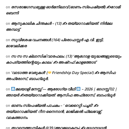
രസരാജഗന്ധമുള്ള ഓർമനിലാവ് (ഓണം സ്‌പെഷ്യൽ) ✍റോമി
on
ബെന്നി
ആനുകാലിക ചിന്തകൾ – (13) ✍ തയ്യാറാക്കിയത്: നിർമല
on
അമ്പാട്ട്
സുവിശേഷ വചനങ്ങൾ (164) പ്രൊഫസ്സർ എ.വി. ഇട്ടി,
on
മാവേലിക്കര
സ സ സ ക്ലാസിക് വാരഫലം: (13) ‘ആഗോള യുദ്ധങ്ങളുടെയും
on
കാപട്യത്തിന്റെയും കാലം’ ✍ അഷ്റഫ് കാളത്തോട്
‘വാടാത്ത വേരുകൾ’ (
Friendship Day Special) ✍ ആസിഫ
on
അഫ്രോസ്, ബാംഗ്ലൂർ.
മലയാളി മനസ്സ് — ആരോഗ്യ വീഥി
– 2026 | ഓഗസ്റ്റ് 02 |
on
ഞായർ ✍
തയ്യാറാക്കിയത്: ആസിഫ അഫ്രോസ്, ബാംഗ്ലൂർ
ഓണം സ്പെഷ്യൽ പാചകം – ‘ വെറൈറ്റി പച്ചടി’ ✍
on
തയ്യാറാക്കിയത്: റീന നൈനാൻ, മാജിക്കൽ ഫ്ലേവേഴ്സ്,
വാകത്താനം
തൂവാനത്തുമ്പികൾ @39 (അവലോകനം) ✍ രാഗനാഥൻ
on