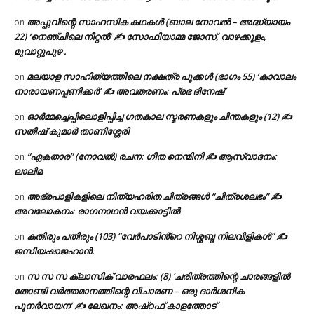
അപ്പുവിന്റെ സാഹസിക കഥകൾ (ബാല നോവൽ – അദ്ധ്യായം
on
22) ‘നെഞ്ചിലെ നീറ്റൽ’ ✍ സോഫിയാമ്മ ജോസ്, വാഴക്കുളം,
മുവാറ്റുപുഴ .
മലയാള സാഹിത്യത്തിലെ നക്ഷത്ര പൂക്കൾ (ഭാഗം 55) ‘കാവാലം
on
നാരായണപ്പണിക്കർ’ ✍ അവതരണം: പ്രഭ ദിനേഷ്
ഓർമ്മച്ചെപ്പിലൊളിപ്പിച്ച ഗതകാല സ്മരണകളും ചിന്തകളും (12) ✍
on
സതീഷ് കുമാർ താണിശ്ശേരി
“ഏകതാര” (നോവൽ) രചന: ഗീത നെന്മിനി ✍ ആസ്വാദനം:
on
ലാലിമ
അഭ്രപാളികളിലെ നിത്യഹരിത ചിത്രങ്ങൾ “ചിത്രശലഭം” ✍
on
അവലോകനം: രാഗനാഥൻ വയക്കാട്ടിൽ
കതിരും പതിരും (103) “വേർപാടിൻ്റെ നിശ്ശബ്ദ നിലവിളികൾ” ✍
on
ജസിയഷാജഹാൻ.
സ സ സ ക്ലാസിക് വാരഫലം: (8) ‘ചരിത്രത്തിന്റെ ചാരങ്ങളിൽ
on
തോണ്ടി വർത്തമാനത്തിന്റെ വിചാരണ – ഒരു ദാർശനിക
പുനർവായന’ ✍ ലേഖനം: അഷ്റഫ് കാളത്തോട്