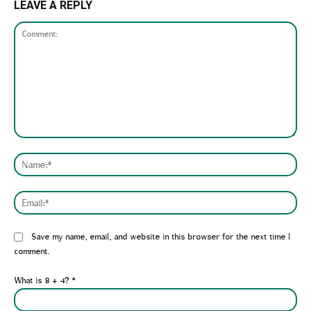
LEAVE A REPLY
Comment:
Nam
Emai
Website:
Save my name, email, and website in this browser for the next time I
comment.
What is 8 + 4?
*