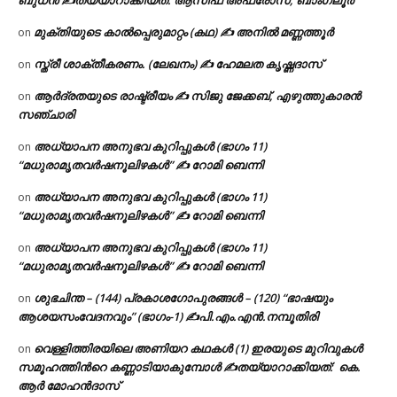
മുക്തിയുടെ കാൽപ്പെരുമാറ്റം (കഥ) ✍ അനിൽ മണ്ണത്തൂർ
on
സ്ത്രീ ശാക്തീകരണം. (ലേഖനം) ✍ ഹേമലത കൃഷ്ണദാസ്
on
ആർദ്രതയുടെ രാഷ്ട്രീയം ✍️ സിജു ജേക്കബ്, എഴുത്തുകാരൻ
on
സഞ്ചാരി
അധ്യാപന അനുഭവ കുറിപ്പുകൾ (ഭാഗം 11)
on
“മധുരാമൃതവർഷനൂലിഴകൾ” ✍ റോമി ബെന്നി
അധ്യാപന അനുഭവ കുറിപ്പുകൾ (ഭാഗം 11)
on
“മധുരാമൃതവർഷനൂലിഴകൾ” ✍ റോമി ബെന്നി
അധ്യാപന അനുഭവ കുറിപ്പുകൾ (ഭാഗം 11)
on
“മധുരാമൃതവർഷനൂലിഴകൾ” ✍ റോമി ബെന്നി
ശുഭചിന്ത – (144) പ്രകാശഗോപുരങ്ങൾ – (120) “ഭാഷയും
on
ആശയസംവേദനവും” (ഭാഗം-1) ✍പി.എം.എൻ.നമ്പൂതിരി
വെള്ളിത്തിരയിലെ അണിയറ കഥകൾ (1) ഇരയുടെ മുറിവുകൾ
on
സമൂഹത്തിന്‍റെ കണ്ണാടിയാകുമ്പോൾ ✍തയ്യാറാക്കിയത്: കെ.
ആര്‍ മോഹന്‍ദാസ്