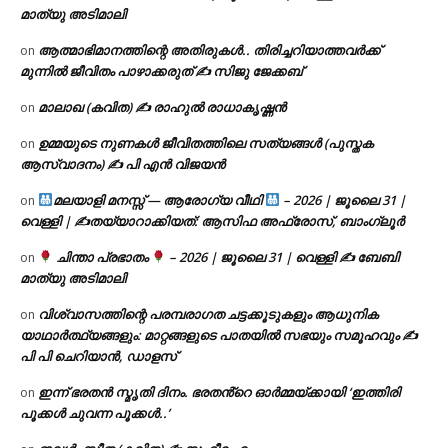
മാത്യു അടിമാലി
ആത്മാഭിമാനത്തിന്റെ അതിരുകൾ.. തിരിച്ചറിയാത്തവർക്ക്
on
മുന്നിൽ ജീവിതം പാഴാക്കരുത് ✍️ സിജു ജേക്കബ്
മാലാഖ (കവിത) ✍ രാഹുൽ രാധാകൃഷ്ണൻ
on
ഉമ്മയുടെ നുണകൾ ജീവിതത്തിലെ സത്യങ്ങൾ (പുസ്തക
on
ആസ്വാദനം) ✍ പി എൻ വിജയൻ
മലയാളി മനസ്സ് — ആരോഗ്യ വീഥി
– 2026 | ജൂലൈ 31 |
on
വെള്ളി | ✍
തയ്യാറാക്കിയത്: ആസിഫ അഫ്രോസ്, ബാംഗ്ലൂർ
ചിന്താ പ്രഭാതം
– 2026 | ജൂലൈ 31 | വെള്ളി ✍
ബേബി
on
മാത്യു അടിമാലി
വിശ്വാസത്തിന്റെ പരമ്പരാഗത ചട്ടക്കൂടുകളും ആധുനിക
on
യാഥാർത്ഥ്യങ്ങളും: മാറ്റങ്ങളുടെ പാതയിൽ സഭയും സമൂഹവും ✍
പി പി ചെറിയാൻ, ഡാളസ്
ഇന്ന് ഭരതൻ സ്മൃതി ദിനം. ഭരതൻ്റെ ഓർമ്മയ്ക്കായി ‘ഇത്തിരി
on
പൂക്കൾ ചുവന്ന പൂക്കൾ..’