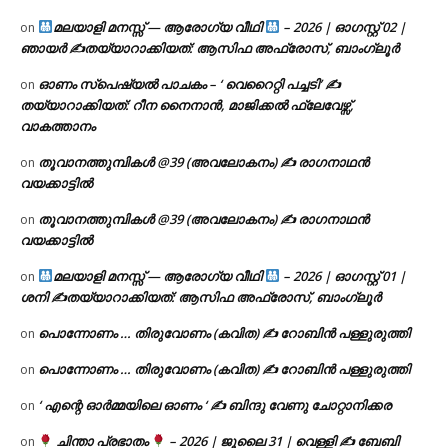
മലയാളി മനസ്സ് — ആരോഗ്യ വീഥി
– 2026 | ഓഗസ്റ്റ് 02 |
on
ഞായർ ✍
തയ്യാറാക്കിയത്: ആസിഫ അഫ്രോസ്, ബാംഗ്ലൂർ
ഓണം സ്പെഷ്യൽ പാചകം – ‘ വെറൈറ്റി പച്ചടി’ ✍
on
തയ്യാറാക്കിയത്: റീന നൈനാൻ, മാജിക്കൽ ഫ്ലേവേഴ്സ്,
വാകത്താനം
തൂവാനത്തുമ്പികൾ @39 (അവലോകനം) ✍ രാഗനാഥൻ
on
വയക്കാട്ടിൽ
തൂവാനത്തുമ്പികൾ @39 (അവലോകനം) ✍ രാഗനാഥൻ
on
വയക്കാട്ടിൽ
മലയാളി മനസ്സ് — ആരോഗ്യ വീഥി
– 2026 | ഓഗസ്റ്റ് 01 |
on
ശനി ✍
തയ്യാറാക്കിയത്: ആസിഫ അഫ്രോസ്, ബാംഗ്ലൂർ
പൊന്നോണം … തിരുവോണം (കവിത) ✍ റോബിൻ പള്ളുരുത്തി
on
പൊന്നോണം … തിരുവോണം (കവിത) ✍ റോബിൻ പള്ളുരുത്തി
on
‘ എന്റെ ഓർമ്മയിലെ ഓണം ‘ ✍ ബിന്ദു വേണു ചോറ്റാനിക്കര
on
ചിന്താ പ്രഭാതം
– 2026 | ജൂലൈ 31 | വെള്ളി ✍
ബേബി
on