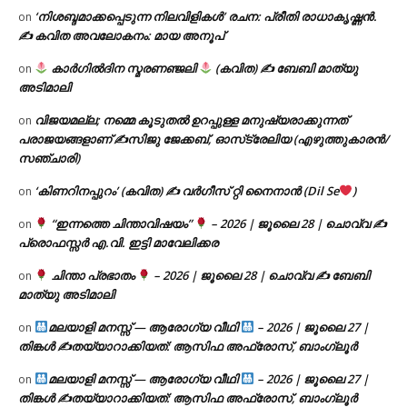
‘നിശബ്ദമാക്കപ്പെടുന്ന നിലവിളികൾ’ രചന: പ്രീതി രാധാകൃഷ്ണൻ.
on
✍ കവിത അവലോകനം: മായ അനൂപ്
കാർഗിൽദിന സ്മരണഞ്ജലി
(കവിത) ✍ ബേബി മാത്യു
on
അടിമാലി
വിജയമല്ല; നമ്മെ കൂടുതൽ ഉറപ്പുള്ള മനുഷ്യരാക്കുന്നത്
on
പരാജയങ്ങളാണ് ✍️സിജു ജേക്കബ്, ഓസ്‌ട്രേലിയ (എഴുത്തുകാരൻ/
സഞ്ചാരി)
‘കിണറിനപ്പുറം’ (കവിത) ✍ വർഗീസ് റ്റി നൈനാൻ (Dil Se
)
on
“ഇന്നത്തെ ചിന്താവിഷയം”
– 2026 | ജൂലൈ 28 | ചൊവ്വ ✍
on
പ്രൊഫസ്സർ എ.വി. ഇട്ടി മാവേലിക്കര
ചിന്താ പ്രഭാതം
– 2026 | ജൂലൈ 28 | ചൊവ്വ ✍
ബേബി
on
മാത്യു അടിമാലി
മലയാളി മനസ്സ് — ആരോഗ്യ വീഥി
– 2026 | ജൂലൈ 27 |
on
തിങ്കൾ ✍
തയ്യാറാക്കിയത്: ആസിഫ അഫ്രോസ്, ബാംഗ്ലൂർ
മലയാളി മനസ്സ് — ആരോഗ്യ വീഥി
– 2026 | ജൂലൈ 27 |
on
തിങ്കൾ ✍
തയ്യാറാക്കിയത്: ആസിഫ അഫ്രോസ്, ബാംഗ്ലൂർ