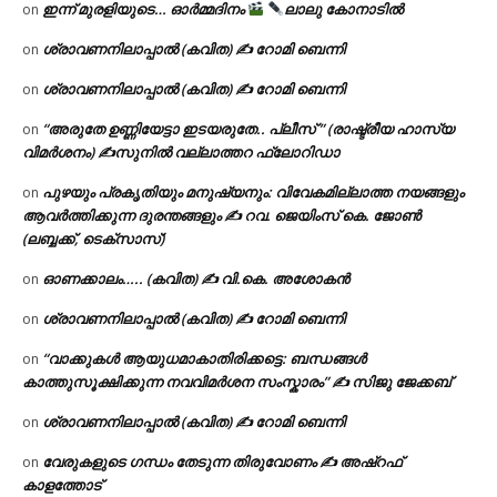
ഇന്ന് മുരളിയുടെ… ഓർമ്മദിനം
ലാലു കോനാടിൽ
on
ശ്രാവണനിലാപ്പാൽ (കവിത) ✍ റോമി ബെന്നി
on
ശ്രാവണനിലാപ്പാൽ (കവിത) ✍ റോമി ബെന്നി
on
“അരുതേ ഉണ്ണിയേട്ടാ ഇടയരുതേ.. പ്ലീസ് ” (രാഷ്ട്രീയ ഹാസ്യ
on
വിമർശനം) ✍സുനിൽ വല്ലാത്തറ ഫ്ലോറിഡാ
പുഴയും പ്രകൃതിയും മനുഷ്യനും: വിവേകമില്ലാത്ത നയങ്ങളും
on
ആവർത്തിക്കുന്ന ദുരന്തങ്ങളും ✍ റവ. ജെയിംസ് കെ. ജോൺ
(ലബ്ബക്ക്, ടെക്സാസ്)
ഓണക്കാലം….. (കവിത) ✍ വി.കെ. അശോകൻ
on
ശ്രാവണനിലാപ്പാൽ (കവിത) ✍ റോമി ബെന്നി
on
“വാക്കുകൾ ആയുധമാകാതിരിക്കട്ടെ: ബന്ധങ്ങൾ
on
കാത്തുസൂക്ഷിക്കുന്ന നവവിമർശന സംസ്കാരം” ✍️ സിജു ജേക്കബ്
ശ്രാവണനിലാപ്പാൽ (കവിത) ✍ റോമി ബെന്നി
on
വേരുകളുടെ ഗന്ധം തേടുന്ന തിരുവോണം ✍ അഷ്റഫ്
on
കാളത്തോട്