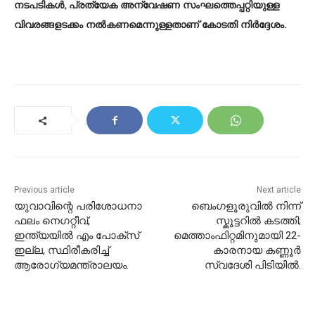
നടപടികള്‍, പ്രത്യേക അന്വേഷണ സംഘത്തെപ്പറ്റിയുള്ള
വിവരങ്ങളടക്കം നല്‍കണമെന്നുള്ളതാണ് കോടതി നിര്‍ദ്ദേശം.
Previous article
Next article
യുവാവിന്റെ പരിശോധനാ
ബെംഗളൂരുവിൽ നിന്ന്
ഫലം നെഗറ്റീവ്,
സ്കൂട്ടറിൽ കടത്തി;
ഇന്ത്യയിൽ എം പോക്‌സ്
മെത്താംഫിറ്റമിനുമായി 22-
ഇല്ല, സ്ഥിരീകരിച്ച്
കാരനായ കണ്ണൂർ
ആരോഗ്യമന്ത്രാലയം.
സ്വദേശി പിടിയിൽ.