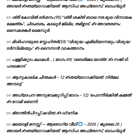
ഞായർ ✍
തയ്യാറാക്കിയത്: ആസിഫ അഫ്രോസ്, ബാംഗ്ലൂർ
ശ്രീ കോവിൽ ദർശനം (95) “ശ്രീ ശക്തി ബാല നര മുഖ വിനായക
on
ക്ഷേത്രം”, ചിദംബരം, കടലൂർ ജില്ല, തമിഴ്നാട്. ✍ അവതരണം:
സൈമശങ്കർ മൈസൂർ.
മിശിഹായുടെ സ്നേഹിതർ(53) “വിശുദ്ധ എമിലിയാനയും വിശുദ്ധ
on
ടര്‍സില്ലയും” ✍ നൈനാൻ വാകത്താനം
പള്ളിക്കൂടം കഥകൾ… ( ഭാഗം 69) ‘ശബരിമല യാത്ര’ ✍ സജി ടി.
on
പാലക്കാട്
ആനുകാലിക ചിന്തകൾ – 12 ✍തയ്യാറാക്കിയത്: നിർമല
on
അമ്പാട്ട്
അധ്യാപന അനുഭവക്കുറിപ്പ് (ഭാഗം – 12) ‘പൊന്നീർക്കിൽ കമ്മൽ’
on
✍ റോമി ബെന്നി.
ഭ്രാന്തിൻപിറപ്പ് (കവിത) ✍ ധ്വനിക
on
മലയാളി മനസ്സ് — ആരോഗ്യ വീഥി
– 2026 | ജൂലൈ 26 |
on
ഞായർ ✍
തയ്യാറാക്കിയത്: ആസിഫ അഫ്രോസ്, ബാംഗ്ലൂർ