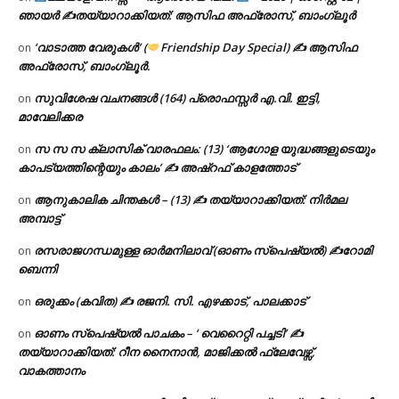
ഞായർ ✍
തയ്യാറാക്കിയത്: ആസിഫ അഫ്രോസ്, ബാംഗ്ലൂർ
‘വാടാത്ത വേരുകൾ’ (
Friendship Day Special) ✍ ആസിഫ
on
അഫ്രോസ്, ബാംഗ്ലൂർ.
സുവിശേഷ വചനങ്ങൾ (164) പ്രൊഫസ്സർ എ.വി. ഇട്ടി,
on
മാവേലിക്കര
സ സ സ ക്ലാസിക് വാരഫലം: (13) ‘ആഗോള യുദ്ധങ്ങളുടെയും
on
കാപട്യത്തിന്റെയും കാലം’ ✍ അഷ്റഫ് കാളത്തോട്
ആനുകാലിക ചിന്തകൾ – (13) ✍ തയ്യാറാക്കിയത്: നിർമല
on
അമ്പാട്ട്
രസരാജഗന്ധമുള്ള ഓർമനിലാവ് (ഓണം സ്‌പെഷ്യൽ) ✍റോമി
on
ബെന്നി
ഒരുക്കം (കവിത) ✍ രജനി. സി. എഴക്കാട്, പാലക്കാട്
on
ഓണം സ്പെഷ്യൽ പാചകം – ‘ വെറൈറ്റി പച്ചടി’ ✍
on
തയ്യാറാക്കിയത്: റീന നൈനാൻ, മാജിക്കൽ ഫ്ലേവേഴ്സ്,
വാകത്താനം