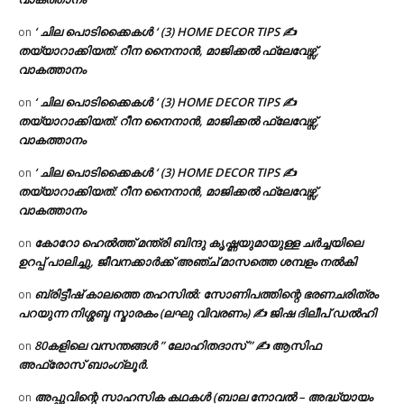
‘ ചില പൊടിക്കൈകൾ ‘ (3) HOME DECOR TIPS ✍
on
തയ്യാറാക്കിയത്: റീന നൈനാൻ, മാജിക്കൽ ഫ്ലേവേഴ്സ്,
വാകത്താനം
‘ ചില പൊടിക്കൈകൾ ‘ (3) HOME DECOR TIPS ✍
on
തയ്യാറാക്കിയത്: റീന നൈനാൻ, മാജിക്കൽ ഫ്ലേവേഴ്സ്,
വാകത്താനം
‘ ചില പൊടിക്കൈകൾ ‘ (3) HOME DECOR TIPS ✍
on
തയ്യാറാക്കിയത്: റീന നൈനാൻ, മാജിക്കൽ ഫ്ലേവേഴ്സ്,
വാകത്താനം
കോറോ ഹെൽത്ത് മന്ത്രി ബിന്ദു കൃഷ്ണയുമായുള്ള ചർച്ചയിലെ
on
ഉറപ്പ് പാലിച്ചു, ജീവനക്കാർക്ക് അഞ്ച് മാസത്തെ ശമ്പളം നൽകി
ബ്രിട്ടീഷ് കാലത്തെ തഹസിൽ: സോണിപത്തിന്റെ ഭരണചരിത്രം
on
പറയുന്ന നിശ്ശബ്ദ സ്മാരകം (ലഘു വിവരണം) ✍ ജിഷ ദിലീപ് ഡൽഹി
80കളിലെ വസന്തങ്ങൾ ” ലോഹിതദാസ് ” ✍ ആസിഫ
on
അഫ്രോസ് ബാംഗ്ലൂർ.
അപ്പുവിന്റെ സാഹസിക കഥകൾ (ബാല നോവൽ – അദ്ധ്യായം
on