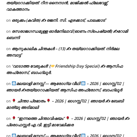
തയ്യാറാക്കിയത്: റീന നൈനാൻ, മാജിക്കൽ ഫ്ലേവേഴ്സ്,
വാകത്താനം
ഒരുക്കം (കവിത) ✍ രജനി. സി. എഴക്കാട്, പാലക്കാട്
on
രസരാജഗന്ധമുള്ള ഓർമനിലാവ് (ഓണം സ്‌പെഷ്യൽ) ✍റോമി
on
ബെന്നി
ആനുകാലിക ചിന്തകൾ – (13) ✍ തയ്യാറാക്കിയത്: നിർമല
on
അമ്പാട്ട്
‘വാടാത്ത വേരുകൾ’ (
Friendship Day Special) ✍ ആസിഫ
on
അഫ്രോസ്, ബാംഗ്ലൂർ.
മലയാളി മനസ്സ് — ആരോഗ്യ വീഥി
– 2026 | ഓഗസ്റ്റ് 02 |
on
ഞായർ ✍
തയ്യാറാക്കിയത്: ആസിഫ അഫ്രോസ്, ബാംഗ്ലൂർ
ചിന്താ പ്രഭാതം
– 2026 | ഓഗസ്റ്റ് 02 | ഞായർ ✍
ബേബി
on
മാത്യു അടിമാലി
“ഇന്നത്തെ ചിന്താവിഷയം”
– 2026 | ഓഗസ്റ്റ് 02 | ഞായർ ✍
on
പ്രൊഫസ്സർ എ.വി. ഇട്ടി മാവേലിക്കര
മലയാളി മനസ്സ് — ആരോഗ്യ വീഥി
– 2026 | ഓഗസ്റ്റ് 02 |
on