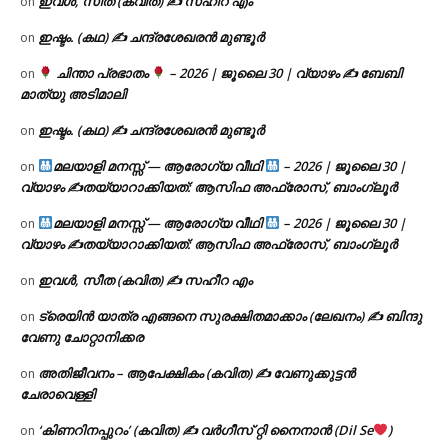
ഇവൾ, സീത (കവിത) ✍ സഹീറ എം
on
ഇഷ്ടം. (കഥ) ✍ ചന്ദ്രശേഖരൻ മുണ്ടൂർ
on
ചിന്താ പ്രഭാതം
– 2026 | ജൂലൈ 30 | വ്യാഴം ✍
ബേബി
on
മാത്യു അടിമാലി
ഇഷ്ടം. (കഥ) ✍ ചന്ദ്രശേഖരൻ മുണ്ടൂർ
on
മലയാളി മനസ്സ് — ആരോഗ്യ വീഥി
– 2026 | ജൂലൈ 30 |
on
വ്യാഴം ✍
തയ്യാറാക്കിയത്: ആസിഫ അഫ്രോസ്, ബാംഗ്ലൂർ
മലയാളി മനസ്സ് — ആരോഗ്യ വീഥി
– 2026 | ജൂലൈ 30 |
on
വ്യാഴം ✍
തയ്യാറാക്കിയത്: ആസിഫ അഫ്രോസ്, ബാംഗ്ലൂർ
ഇവൾ, സീത (കവിത) ✍ സഹീറ എം
on
ട്രെയിൻ യാത്ര എങ്ങനെ സുരക്ഷിതമാക്കാം (ലേഖനം) ✍ ബിന്ദു
on
വേണു ചോറ്റാനിക്കര
അതിജീവനം – ആപേക്ഷികം (കവിത) ✍ വേണുക്കുട്ടൻ
on
ചേരാവെള്ളി
‘കിണറിനപ്പുറം’ (കവിത) ✍ വർഗീസ് റ്റി നൈനാൻ (Dil Se
)
on