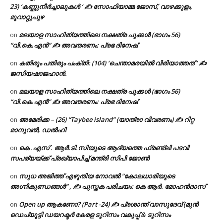
23) ‘കണ്ണുനീർച്ചാലുകൾ ‘ ✍ സോഫിയാമ്മ ജോസ്, വാഴക്കുളം,
മുവാറ്റുപുഴ
മലയാള സാഹിത്യത്തിലെ നക്ഷത്ര പൂക്കൾ (ഭാഗം 56)
on
“വി.കെ.എൻ” ✍ അവതരണം: പ്രഭ ദിനേഷ്
കതിരും പതിരും പംക്തി: (104) ‘ചെന്താമരയിൽ വിരിയാത്തത് ‘ ✍
on
ജസിയഷാജഹാൻ.
മലയാള സാഹിത്യത്തിലെ നക്ഷത്ര പൂക്കൾ (ഭാഗം 56)
on
“വി.കെ.എൻ” ✍ അവതരണം: പ്രഭ ദിനേഷ്
അമേരിക്ക – (26) “Taybee island” (യാത്രാ വിവരണം) ✍ റിറ്റ
on
മാനുവൽ, ഡൽഹി
കെ .എസ് . ആർ.ടി.സിയുടെ ആദ്യത്തെ ഫ്രണ്ട്ലി പദവി
on
സപര്യയ്ക്ക് പ്രഖ്യാപിച്ച് മന്ത്രി സിപി ജോൺ
സുധ അജിത്ത് എഴുതിയ നോവൽ “കോലധാരിയുടെ
on
അഗ്നികുണ്ഡങ്ങള്‍” , ✍ പുസ്തക പരിചയം: കെ ആർ. മോഹൻദാസ്
Open up ആകണോ? (Part -24) ✍ പ്രശാന്ത് വാസുദേവ് (മുൻ
on
ഡെപ്യൂട്ടി ഡയറക്ടർ കേരള ടൂറിസം വകുപ്പ് & ടൂറിസം