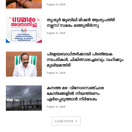
August 6, 2026
തൃശൂർ ജൂബിലി മിഷൻ ആശുപത്രി
നഴ്സസ് സമരം ഒത്തുതീർന്നു
August 6, 2026
പ്രളയബാധിതർക്കായി പ്രത്യേക
നടപടികൾ; ചികിത്സാച്ചെലവും വഹിക്കും:
മുഖ്യമന്ത്രി
August 6, 2026
കനത്ത മഴ: വിനോദസഞ്ചാര
കേന്ദ്രങ്ങളിൽ നിയന്ത്രണം
ഏർപ്പെടുത്താൻ നിർദേശം
August 6, 2026
Load more