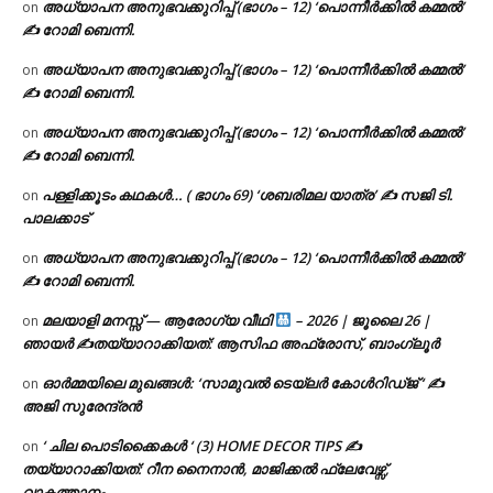
അധ്യാപന അനുഭവക്കുറിപ്പ് (ഭാഗം – 12) ‘പൊന്നീർക്കിൽ കമ്മൽ’
on
✍ റോമി ബെന്നി.
അധ്യാപന അനുഭവക്കുറിപ്പ് (ഭാഗം – 12) ‘പൊന്നീർക്കിൽ കമ്മൽ’
on
✍ റോമി ബെന്നി.
അധ്യാപന അനുഭവക്കുറിപ്പ് (ഭാഗം – 12) ‘പൊന്നീർക്കിൽ കമ്മൽ’
on
✍ റോമി ബെന്നി.
പള്ളിക്കൂടം കഥകൾ… ( ഭാഗം 69) ‘ശബരിമല യാത്ര’ ✍ സജി ടി.
on
പാലക്കാട്
അധ്യാപന അനുഭവക്കുറിപ്പ് (ഭാഗം – 12) ‘പൊന്നീർക്കിൽ കമ്മൽ’
on
✍ റോമി ബെന്നി.
മലയാളി മനസ്സ് — ആരോഗ്യ വീഥി
– 2026 | ജൂലൈ 26 |
on
ഞായർ ✍
തയ്യാറാക്കിയത്: ആസിഫ അഫ്രോസ്, ബാംഗ്ലൂർ
ഓർമ്മയിലെ മുഖങ്ങൾ: ‘സാമുവൽ ടെയ്ലർ കോൾറിഡ്ജ് ‘ ✍
on
അജി സുരേന്ദ്രൻ
‘ ചില പൊടിക്കൈകൾ ‘ (3) HOME DECOR TIPS ✍
on
തയ്യാറാക്കിയത്: റീന നൈനാൻ, മാജിക്കൽ ഫ്ലേവേഴ്സ്,
വാകത്താനം