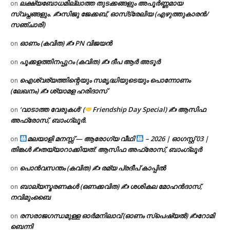
ലക്ഷ്യബോധമില്ലാത്ത തുടക്കങ്ങളും അപൂർണ്ണമായ
on
സ്വപ്നങ്ങളും. ✍️സിജു ജേക്കബ്, ഓസ്‌ട്രേലിയ (എഴുത്തുകാരൻ/
സഞ്ചാരി)
ഓണം (കവിത) ✍ PN വിജയൻ
on
പൂക്കളത്തിനപ്പുറം (കവിത) ✍ ദീപ ആർ അടൂർ
on
ഐശ്വര്യത്തിന്റെയും സമൃദ്ധിയുടെയും പൊന്നോണം
on
(ലേഖനം) ✍ ശ്യാമള ഹരിദാസ്
‘വാടാത്ത വേരുകൾ’ (
Friendship Day Special) ✍ ആസിഫ
on
അഫ്രോസ്, ബാംഗ്ലൂർ.
മലയാളി മനസ്സ് — ആരോഗ്യ വീഥി
– 2026 | ഓഗസ്റ്റ് 03 |
on
തിങ്കൾ ✍
തയ്യാറാക്കിയത്: ആസിഫ അഫ്രോസ്, ബാംഗ്ലൂർ
പൊൻവസന്തം (കവിത) ✍ രമ്യ പ്രദീപ് കാപ്പിൽ
on
ബാല്യസ്മരണകൾ (ഒണക്കവിത) ✍ ശശികല മോഹൻദാസ്,
on
നവിമുംബൈ
രസരാജഗന്ധമുള്ള ഓർമനിലാവ് (ഓണം സ്‌പെഷ്യൽ) ✍റോമി
on
ബെന്നി