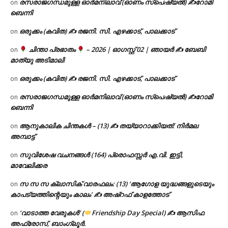
രസരാജഗന്ധമുള്ള ഓർമനിലാവ് (ഓണം സ്‌പെഷ്യൽ) ✍റോമി
on
ബെന്നി
ഒരുക്കം (കവിത) ✍ രജനി. സി. എഴക്കാട്, പാലക്കാട്
on
ചിന്താ പ്രഭാതം
– 2026 | ഓഗസ്റ്റ് 02 | ഞായർ ✍
ബേബി
on
മാത്യു അടിമാലി
ഒരുക്കം (കവിത) ✍ രജനി. സി. എഴക്കാട്, പാലക്കാട്
on
രസരാജഗന്ധമുള്ള ഓർമനിലാവ് (ഓണം സ്‌പെഷ്യൽ) ✍റോമി
on
ബെന്നി
ആനുകാലിക ചിന്തകൾ – (13) ✍ തയ്യാറാക്കിയത്: നിർമല
on
അമ്പാട്ട്
സുവിശേഷ വചനങ്ങൾ (164) പ്രൊഫസ്സർ എ.വി. ഇട്ടി,
on
മാവേലിക്കര
സ സ സ ക്ലാസിക് വാരഫലം: (13) ‘ആഗോള യുദ്ധങ്ങളുടെയും
on
കാപട്യത്തിന്റെയും കാലം’ ✍ അഷ്റഫ് കാളത്തോട്
‘വാടാത്ത വേരുകൾ’ (
Friendship Day Special) ✍ ആസിഫ
on
അഫ്രോസ്, ബാംഗ്ലൂർ.