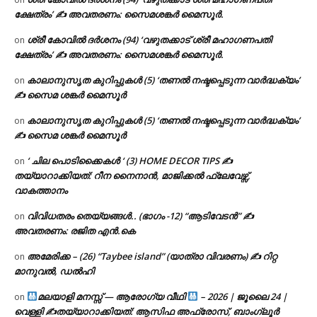
ക്ഷേത്രം’ ✍ അവതരണം: സൈമശങ്കർ മൈസൂർ.
ശ്രീ കോവിൽ ദർശനം (94) ‘വഴുതക്കാട് ശ്രീ മഹാഗണപതി
on
ക്ഷേത്രം’ ✍ അവതരണം: സൈമശങ്കർ മൈസൂർ.
കാലാനുസൃത കുറിപ്പുകൾ (5) ‘തണൽ നഷ്ടപ്പെടുന്ന വാർദ്ധക്യം’
on
✍ സൈമ ശങ്കർ മൈസൂർ
കാലാനുസൃത കുറിപ്പുകൾ (5) ‘തണൽ നഷ്ടപ്പെടുന്ന വാർദ്ധക്യം’
on
✍ സൈമ ശങ്കർ മൈസൂർ
‘ ചില പൊടിക്കൈകൾ ‘ (3) HOME DECOR TIPS ✍
on
തയ്യാറാക്കിയത്: റീന നൈനാൻ, മാജിക്കൽ ഫ്ലേവേഴ്സ്,
വാകത്താനം
വിവിധതരം തെയ്യങ്ങൾ.. (ഭാഗം -12) “ആടിവേടൻ” ✍
on
അവതരണം: രജിത എൻ.കെ
അമേരിക്ക – (26) “Taybee island” (യാത്രാ വിവരണം) ✍ റിറ്റ
on
മാനുവൽ, ഡൽഹി
മലയാളി മനസ്സ് — ആരോഗ്യ വീഥി
– 2026 | ജൂലൈ 24 |
on
വെള്ളി ✍
തയ്യാറാക്കിയത്: ആസിഫ അഫ്രോസ്, ബാംഗ്ലൂർ