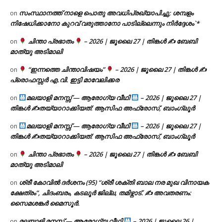
സംസ്ഥാനത്ത് നാളെ പൊതു അവധിപ്രഖ്യാപിച്ചു; ശമ്പളം
on
നിഷേധിക്കാനോ കുറവ് വരുത്താനോ പാടില്ലെന്നും നിർദ്ദേശം`*
ചിന്താ പ്രഭാതം
– 2026 | ജൂലൈ 27 | തിങ്കൾ ✍
ബേബി
on
മാത്യു അടിമാലി
“ഇന്നത്തെ ചിന്താവിഷയം”
– 2026 | ജൂലൈ 27 | തിങ്കൾ ✍
on
പ്രൊഫസ്സർ എ.വി. ഇട്ടി മാവേലിക്കര
മലയാളി മനസ്സ് — ആരോഗ്യ വീഥി
– 2026 | ജൂലൈ 27 |
on
തിങ്കൾ ✍
തയ്യാറാക്കിയത്: ആസിഫ അഫ്രോസ്, ബാംഗ്ലൂർ
മലയാളി മനസ്സ് — ആരോഗ്യ വീഥി
– 2026 | ജൂലൈ 27 |
on
തിങ്കൾ ✍
തയ്യാറാക്കിയത്: ആസിഫ അഫ്രോസ്, ബാംഗ്ലൂർ
ചിന്താ പ്രഭാതം
– 2026 | ജൂലൈ 27 | തിങ്കൾ ✍
ബേബി
on
മാത്യു അടിമാലി
ശ്രീ കോവിൽ ദർശനം (95) “ശ്രീ ശക്തി ബാല നര മുഖ വിനായക
on
ക്ഷേത്രം”, ചിദംബരം, കടലൂർ ജില്ല, തമിഴ്നാട്. ✍ അവതരണം:
സൈമശങ്കർ മൈസൂർ.
മലയാളി മനസ്സ് — ആരോഗ്യ വീഥി
– 2026 | ജൂലൈ 26 |
on