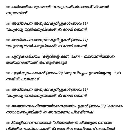
ഓർമ്മയിലെ മുഖങ്ങൾ: “കോട്ടക്കൽ ശിവരാമൻ” ✍ അജി
on
സുരേന്ദ്രൻ
അധ്യാപന അനുഭവ കുറിപ്പുകൾ (ഭാഗം 11)
on
“മധുരാമൃതവർഷനൂലിഴകൾ” ✍ റോമി ബെന്നി
അധ്യാപന അനുഭവ കുറിപ്പുകൾ (ഭാഗം 11)
on
“മധുരാമൃതവർഷനൂലിഴകൾ” ✍ റോമി ബെന്നി
പുസ്തകപരിചയം: “മഴുവിന്റെ കഥ”, രചന – ബലാമണിയമ്മ ✍
on
തയ്യാറാക്കിയത്: ദീപ ആർ അടൂർ
പള്ളിക്കൂടം കഥകൾ (ഭാഗം 68) “ഒരു സ്വപ്നം പൂവണിയുന്നു…” ✍
on
സജി ടി. പാലക്കാട്
അധ്യാപന അനുഭവ കുറിപ്പുകൾ (ഭാഗം 11)
on
“മധുരാമൃതവർഷനൂലിഴകൾ” ✍ റോമി ബെന്നി
മലയാള സാഹിത്യത്തിലെ നക്ഷത്ര പൂക്കൾ (ഭാഗം 55) ‘കാവാലം
on
നാരായണപ്പണിക്കർ’ ✍ അവതരണം: പ്രഭ ദിനേഷ്
80കളിലെ വസന്തങ്ങൾ: “പ്രിയദർശൻ: ചിരിയുടെ വസന്തം
on
വിരിയിച്ച സംവിധായകൻ” ✍ ആസിഫ അഫ്രോസ് ബാംഗ്ലൂർ.