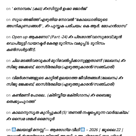
‘ നൊമ്പരം’ (കഥ) ✍സിസ്റ്റർ ഉഷാ ജോർജ്
on
സുധ അജിത്ത് എഴുതിയ നോവൽ “കോലധാരിയുടെ
on
അഗ്നികുണ്ഡങ്ങള്‍” , ✍ പുസ്തക പരിചയം: കെ ആർ. മോഹൻദാസ്
Open up ആകണോ? (Part -24) ✍ പ്രശാന്ത് വാസുദേവ് (മുൻ
on
ഡെപ്യൂട്ടി ഡയറക്ടർ കേരള ടൂറിസം വകുപ്പ് & ടൂറിസം
കൺസൾട്ടൻ്റ്).
ചില മടങ്ങിവരവുകൾ മുറിവേൽപ്പിക്കാനുള്ളതാണ്! (ലേഖനം) ✍️
on
സിജു ജേക്കബ്, ഓസ്‌ട്രേലിയ (എഴുത്തുകാരൻ/സഞ്ചാരി)
വിമർശനങ്ങളുടെ കാറ്റിൽ ഉലയാത്ത ജീവിതങ്ങൾ (ലേഖനം) ✍️
on
സിജു ജേക്കബ്, ഓസ്‌ട്രേലിയ (എഴുത്തുകാരൻ/സഞ്ചാരി)
കൺമണി പോലെ.. (ക്രിസ്തീയ ഭക്തിഗാനം) ✍ ബൈജു
on
തെക്കുംപുറത്ത്
കാലാനുസൃത കുറിപ്പുകൾ (5) ‘തണൽ നഷ്ടപ്പെടുന്ന വാർദ്ധക്യം’
on
✍ സൈമ ശങ്കർ മൈസൂർ
മലയാളി മനസ്സ് — ആരോഗ്യ വീഥി
– 2026 | ജൂലൈ 22 |
on
ബുധൻ ✍
തയ്യാറാക്കിയത്: ആസിഫ അഫ്രോസ്, ബാംഗ്ലൂർ