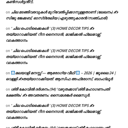
കൺസൾട്ടൻ്റ്).
ചില മടങ്ങിവരവുകൾ മുറിവേൽപ്പിക്കാനുള്ളതാണ്! (ലേഖനം) ✍️
on
സിജു ജേക്കബ്, ഓസ്‌ട്രേലിയ (എഴുത്തുകാരൻ/സഞ്ചാരി)
‘ ചില പൊടിക്കൈകൾ ‘ (3) HOME DECOR TIPS ✍
on
തയ്യാറാക്കിയത്: റീന നൈനാൻ, മാജിക്കൽ ഫ്ലേവേഴ്സ്,
വാകത്താനം
‘ ചില പൊടിക്കൈകൾ ‘ (3) HOME DECOR TIPS ✍
on
തയ്യാറാക്കിയത്: റീന നൈനാൻ, മാജിക്കൽ ഫ്ലേവേഴ്സ്,
വാകത്താനം
മലയാളി മനസ്സ് — ആരോഗ്യ വീഥി
– 2026 | ജൂലൈ 24 |
on
വെള്ളി ✍
തയ്യാറാക്കിയത്: ആസിഫ അഫ്രോസ്, ബാംഗ്ലൂർ
ശ്രീ കോവിൽ ദർശനം (94) ‘വഴുതക്കാട് ശ്രീ മഹാഗണപതി
on
ക്ഷേത്രം’ ✍ അവതരണം: സൈമശങ്കർ മൈസൂർ.
‘ ചില പൊടിക്കൈകൾ ‘ (3) HOME DECOR TIPS ✍
on
തയ്യാറാക്കിയത്: റീന നൈനാൻ, മാജിക്കൽ ഫ്ലേവേഴ്സ്,
വാകത്താനം
ശ്രീ കോവിൽ ദർശനം (94) ‘വഴുതക്കാട് ശ്രീ മഹാഗണപതി
on