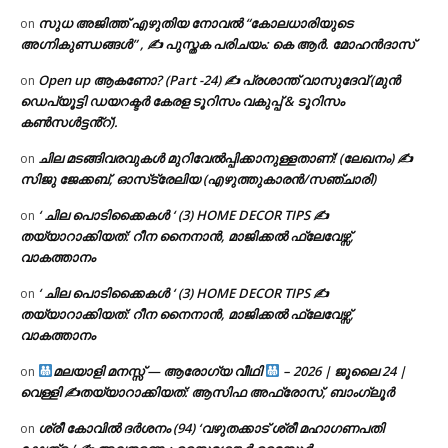
സുധ അജിത്ത് എഴുതിയ നോവൽ “കോലധാരിയുടെ
on
അഗ്നികുണ്ഡങ്ങള്‍” , ✍ പുസ്തക പരിചയം: കെ ആർ. മോഹൻദാസ്
Open up ആകണോ? (Part -24) ✍ പ്രശാന്ത് വാസുദേവ് (മുൻ
on
ഡെപ്യൂട്ടി ഡയറക്ടർ കേരള ടൂറിസം വകുപ്പ് & ടൂറിസം
കൺസൾട്ടൻ്റ്).
ചില മടങ്ങിവരവുകൾ മുറിവേൽപ്പിക്കാനുള്ളതാണ്! (ലേഖനം) ✍️
on
സിജു ജേക്കബ്, ഓസ്‌ട്രേലിയ (എഴുത്തുകാരൻ/സഞ്ചാരി)
‘ ചില പൊടിക്കൈകൾ ‘ (3) HOME DECOR TIPS ✍
on
തയ്യാറാക്കിയത്: റീന നൈനാൻ, മാജിക്കൽ ഫ്ലേവേഴ്സ്,
വാകത്താനം
‘ ചില പൊടിക്കൈകൾ ‘ (3) HOME DECOR TIPS ✍
on
തയ്യാറാക്കിയത്: റീന നൈനാൻ, മാജിക്കൽ ഫ്ലേവേഴ്സ്,
വാകത്താനം
മലയാളി മനസ്സ് — ആരോഗ്യ വീഥി
– 2026 | ജൂലൈ 24 |
on
വെള്ളി ✍
തയ്യാറാക്കിയത്: ആസിഫ അഫ്രോസ്, ബാംഗ്ലൂർ
ശ്രീ കോവിൽ ദർശനം (94) ‘വഴുതക്കാട് ശ്രീ മഹാഗണപതി
on