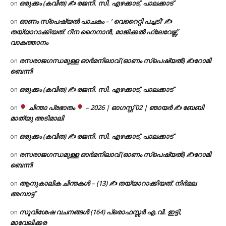
ഒരുക്കം (കവിത) ✍ രജനി. സി. എഴക്കാട്, പാലക്കാട്
on
ഓണം സ്പെഷ്യൽ പാചകം – ‘ വെറൈറ്റി പച്ചടി’ ✍
on
തയ്യാറാക്കിയത്: റീന നൈനാൻ, മാജിക്കൽ ഫ്ലേവേഴ്സ്,
വാകത്താനം
രസരാജഗന്ധമുള്ള ഓർമനിലാവ് (ഓണം സ്‌പെഷ്യൽ) ✍റോമി
on
ബെന്നി
ഒരുക്കം (കവിത) ✍ രജനി. സി. എഴക്കാട്, പാലക്കാട്
on
ചിന്താ പ്രഭാതം
– 2026 | ഓഗസ്റ്റ് 02 | ഞായർ ✍
ബേബി
on
മാത്യു അടിമാലി
ഒരുക്കം (കവിത) ✍ രജനി. സി. എഴക്കാട്, പാലക്കാട്
on
രസരാജഗന്ധമുള്ള ഓർമനിലാവ് (ഓണം സ്‌പെഷ്യൽ) ✍റോമി
on
ബെന്നി
ആനുകാലിക ചിന്തകൾ – (13) ✍ തയ്യാറാക്കിയത്: നിർമല
on
അമ്പാട്ട്
സുവിശേഷ വചനങ്ങൾ (164) പ്രൊഫസ്സർ എ.വി. ഇട്ടി,
on
മാവേലിക്കര