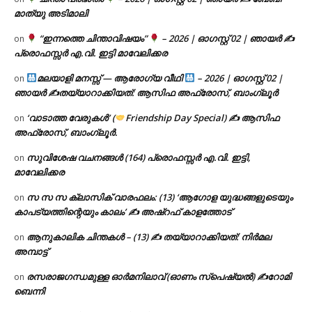
മാത്യു അടിമാലി
“ഇന്നത്തെ ചിന്താവിഷയം”
– 2026 | ഓഗസ്റ്റ് 02 | ഞായർ ✍
on
പ്രൊഫസ്സർ എ.വി. ഇട്ടി മാവേലിക്കര
മലയാളി മനസ്സ് — ആരോഗ്യ വീഥി
– 2026 | ഓഗസ്റ്റ് 02 |
on
ഞായർ ✍
തയ്യാറാക്കിയത്: ആസിഫ അഫ്രോസ്, ബാംഗ്ലൂർ
‘വാടാത്ത വേരുകൾ’ (
Friendship Day Special) ✍ ആസിഫ
on
അഫ്രോസ്, ബാംഗ്ലൂർ.
സുവിശേഷ വചനങ്ങൾ (164) പ്രൊഫസ്സർ എ.വി. ഇട്ടി,
on
മാവേലിക്കര
സ സ സ ക്ലാസിക് വാരഫലം: (13) ‘ആഗോള യുദ്ധങ്ങളുടെയും
on
കാപട്യത്തിന്റെയും കാലം’ ✍ അഷ്റഫ് കാളത്തോട്
ആനുകാലിക ചിന്തകൾ – (13) ✍ തയ്യാറാക്കിയത്: നിർമല
on
അമ്പാട്ട്
രസരാജഗന്ധമുള്ള ഓർമനിലാവ് (ഓണം സ്‌പെഷ്യൽ) ✍റോമി
on
ബെന്നി