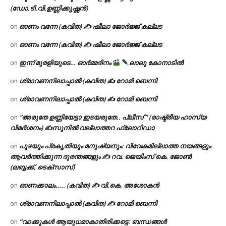
(ഡോ.ടി.വി.ഉണ്ണിക്കൃഷ്ണൻ)
ഓണം വന്നേ (കവിത) ✍ ഷീലാ ജോർജ്ജ് കല്ലട
on
ഓണം വന്നേ (കവിത) ✍ ഷീലാ ജോർജ്ജ് കല്ലട
on
ഇന്ന് മുരളിയുടെ… ഓർമ്മദിനം
ലാലു കോനാടിൽ
on
ശ്രാവണനിലാപ്പാൽ (കവിത) ✍ റോമി ബെന്നി
on
ശ്രാവണനിലാപ്പാൽ (കവിത) ✍ റോമി ബെന്നി
on
“അരുതേ ഉണ്ണിയേട്ടാ ഇടയരുതേ.. പ്ലീസ് ” (രാഷ്ട്രീയ ഹാസ്യ
on
വിമർശനം) ✍സുനിൽ വല്ലാത്തറ ഫ്ലോറിഡാ
പുഴയും പ്രകൃതിയും മനുഷ്യനും: വിവേകമില്ലാത്ത നയങ്ങളും
on
ആവർത്തിക്കുന്ന ദുരന്തങ്ങളും ✍ റവ. ജെയിംസ് കെ. ജോൺ
(ലബ്ബക്ക്, ടെക്സാസ്)
ഓണക്കാലം….. (കവിത) ✍ വി.കെ. അശോകൻ
on
ശ്രാവണനിലാപ്പാൽ (കവിത) ✍ റോമി ബെന്നി
on
“വാക്കുകൾ ആയുധമാകാതിരിക്കട്ടെ: ബന്ധങ്ങൾ
on