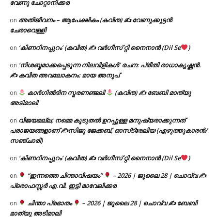
വേണു ചോറ്റാനിക്കര
അതിജീവനം – ആപേക്ഷികം (കവിത) ✍ വേണുക്കുട്ടൻ
on
ചേരാവെള്ളി
‘കിണറിനപ്പുറം’ (കവിത) ✍ വർഗീസ് റ്റി നൈനാൻ (Dil Se
)
on
‘നിശബ്ദമാക്കപ്പെടുന്ന നിലവിളികൾ’ രചന: പ്രീതി രാധാകൃഷ്ണൻ.
on
✍ കവിത അവലോകനം: മായ അനൂപ്
കാർഗിൽദിന സ്മരണഞ്ജലി
(കവിത) ✍ ബേബി മാത്യു
on
അടിമാലി
വിജയമല്ല; നമ്മെ കൂടുതൽ ഉറപ്പുള്ള മനുഷ്യരാക്കുന്നത്
on
പരാജയങ്ങളാണ് ✍️സിജു ജേക്കബ്, ഓസ്‌ട്രേലിയ (എഴുത്തുകാരൻ/
സഞ്ചാരി)
‘കിണറിനപ്പുറം’ (കവിത) ✍ വർഗീസ് റ്റി നൈനാൻ (Dil Se
)
on
“ഇന്നത്തെ ചിന്താവിഷയം”
– 2026 | ജൂലൈ 28 | ചൊവ്വ ✍
on
പ്രൊഫസ്സർ എ.വി. ഇട്ടി മാവേലിക്കര
ചിന്താ പ്രഭാതം
– 2026 | ജൂലൈ 28 | ചൊവ്വ ✍
ബേബി
on
മാത്യു അടിമാലി