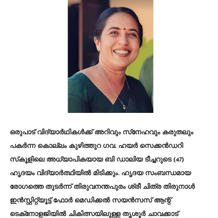
ഒരുപാട് വിദ്യാർഥികൾക്ക് അറിവും സ്‌നേഹവും കരുതലും
പകർന്ന കൊല്ലം കുഴിത്തുറ ഗവ. ഹയർ സെക്കൻഡറി
സ്‌കൂളിലെ അധ്യാപികയായ ബി ഡാലിയ ടീച്ചറുടെ (47)
ഹൃദയം വിദ്യാർത്ഥിയിൽ മിടിക്കും. ഹൃദയ സംബന്ധമായ
രോഗത്തെ തുടർന്ന് തിരുവനന്തപുരം ശ്രീ ചിത്ര തിരുനാൾ
ഇൻസ്റ്റിറ്റ്യൂട്ട് ഫോർ മെഡിക്കൽ സയൻസസ് ആന്റ്
ടെക്‌നോളജിയിൽ ചികിത്സയിലുള്ള തൃശൂർ ചാവക്കാട്