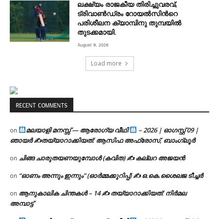
ലക്ഷ്യം രാജകീയ തിരിച്ചുവരവ്;
ട്രിവാൺഡ്രം റോയൽസിന്‍റെ
പരിശീലന ക്യാമ്പിനു തുമ്പയില്‍
തുടക്കമായി.
August 9, 2026
Load more
RECENT COMMENTS
മലയാളി മനസ്സ് — ആരോഗ്യ വീഥി
– 2026 | ഓഗസ്റ്റ് 09 |
on
ഞായർ ✍
തയ്യാറാക്കിയത്: ആസിഫ അഫ്രോസ്, ബാംഗ്ലൂർ
ചിങ്ങ ചാരുതയണയുമ്പോൾ (കവിത) ✍ കല്ലറ അജയൻ
on
“ഓണം അന്നും ഇന്നും” (ഓർമ്മക്കുറിപ്പ്) ✍ ഒ.കെ.ശൈലജ ടീച്ചർ
on
ആനുകാലിക ചിന്തകൾ – 14 ✍ തയ്യാറാക്കിയത്: നിർമല
on
അമ്പാട്ട്