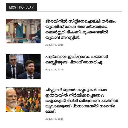
MOST POPULAR
ട്രെയിനിൽ സീറ്റിനെച്ചൊല്ലി തർക്കം;
യുവതിക്ക് നേരെ അസഭ്യവർഷം,
ബെൽറ്റൂരി ഭീഷണി; മുംബൈയിൽ
യുവാവ് അറസ്റ്റിൽ.
August 9, 2026
ഫുട്ബോൾ ഇതിഹാസം ലയണൽ
മെസ്സിയുടെ പിതാവ് അന്തരിച്ചു.
August 9, 2026
ചിപ്പുകൾ മുതൽ കപ്പലുകൾ വരെ
ഇന്ത്യയിൽ നിർമ്മിക്കപ്പെടണം’;
ഐ.ഐ.ടി ദില്ലി ബിരുദദാന ചടങ്ങിൽ
യുവാക്കളോട് പ്രധാനമന്ത്രി നരേന്ദ്ര
മോദി.
August 9, 2026