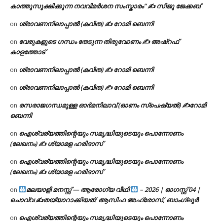
കാത്തുസൂക്ഷിക്കുന്ന നവവിമർശന സംസ്കാരം” ✍️ സിജു ജേക്കബ്
ശ്രാവണനിലാപ്പാൽ (കവിത) ✍ റോമി ബെന്നി
on
വേരുകളുടെ ഗന്ധം തേടുന്ന തിരുവോണം ✍ അഷ്റഫ്
on
കാളത്തോട്
ശ്രാവണനിലാപ്പാൽ (കവിത) ✍ റോമി ബെന്നി
on
ശ്രാവണനിലാപ്പാൽ (കവിത) ✍ റോമി ബെന്നി
on
രസരാജഗന്ധമുള്ള ഓർമനിലാവ് (ഓണം സ്‌പെഷ്യൽ) ✍റോമി
on
ബെന്നി
ഐശ്വര്യത്തിന്റെയും സമൃദ്ധിയുടെയും പൊന്നോണം
on
(ലേഖനം) ✍ ശ്യാമള ഹരിദാസ്
ഐശ്വര്യത്തിന്റെയും സമൃദ്ധിയുടെയും പൊന്നോണം
on
(ലേഖനം) ✍ ശ്യാമള ഹരിദാസ്
മലയാളി മനസ്സ് — ആരോഗ്യ വീഥി
– 2026 | ഓഗസ്റ്റ് 04 |
on
ചൊവ്വ ✍
തയ്യാറാക്കിയത്: ആസിഫ അഫ്രോസ്, ബാംഗ്ലൂർ
ഐശ്വര്യത്തിന്റെയും സമൃദ്ധിയുടെയും പൊന്നോണം
on