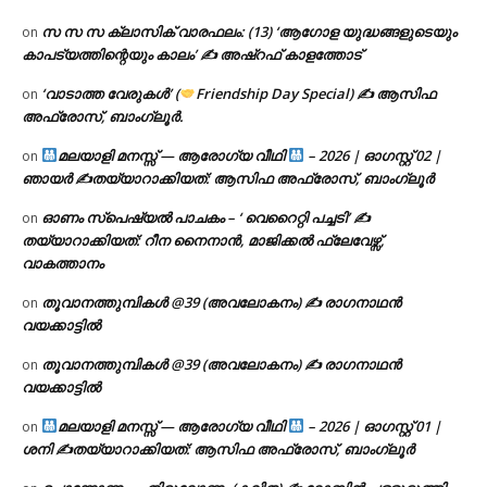
സ സ സ ക്ലാസിക് വാരഫലം: (13) ‘ആഗോള യുദ്ധങ്ങളുടെയും
on
കാപട്യത്തിന്റെയും കാലം’ ✍ അഷ്റഫ് കാളത്തോട്
‘വാടാത്ത വേരുകൾ’ (
Friendship Day Special) ✍ ആസിഫ
on
അഫ്രോസ്, ബാംഗ്ലൂർ.
മലയാളി മനസ്സ് — ആരോഗ്യ വീഥി
– 2026 | ഓഗസ്റ്റ് 02 |
on
ഞായർ ✍
തയ്യാറാക്കിയത്: ആസിഫ അഫ്രോസ്, ബാംഗ്ലൂർ
ഓണം സ്പെഷ്യൽ പാചകം – ‘ വെറൈറ്റി പച്ചടി’ ✍
on
തയ്യാറാക്കിയത്: റീന നൈനാൻ, മാജിക്കൽ ഫ്ലേവേഴ്സ്,
വാകത്താനം
തൂവാനത്തുമ്പികൾ @39 (അവലോകനം) ✍ രാഗനാഥൻ
on
വയക്കാട്ടിൽ
തൂവാനത്തുമ്പികൾ @39 (അവലോകനം) ✍ രാഗനാഥൻ
on
വയക്കാട്ടിൽ
മലയാളി മനസ്സ് — ആരോഗ്യ വീഥി
– 2026 | ഓഗസ്റ്റ് 01 |
on
ശനി ✍
തയ്യാറാക്കിയത്: ആസിഫ അഫ്രോസ്, ബാംഗ്ലൂർ