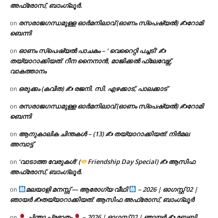
അഫ്രോസ്, ബാംഗ്ലൂർ.
രസരാജഗന്ധമുള്ള ഓർമനിലാവ് (ഓണം സ്‌പെഷ്യൽ) ✍റോമി
on
ബെന്നി
ഓണം സ്പെഷ്യൽ പാചകം – ‘ വെറൈറ്റി പച്ചടി’ ✍
on
തയ്യാറാക്കിയത്: റീന നൈനാൻ, മാജിക്കൽ ഫ്ലേവേഴ്സ്,
വാകത്താനം
ഒരുക്കം (കവിത) ✍ രജനി. സി. എഴക്കാട്, പാലക്കാട്
on
രസരാജഗന്ധമുള്ള ഓർമനിലാവ് (ഓണം സ്‌പെഷ്യൽ) ✍റോമി
on
ബെന്നി
ആനുകാലിക ചിന്തകൾ – (13) ✍ തയ്യാറാക്കിയത്: നിർമല
on
അമ്പാട്ട്
‘വാടാത്ത വേരുകൾ’ (
Friendship Day Special) ✍ ആസിഫ
on
അഫ്രോസ്, ബാംഗ്ലൂർ.
മലയാളി മനസ്സ് — ആരോഗ്യ വീഥി
– 2026 | ഓഗസ്റ്റ് 02 |
on
ഞായർ ✍
തയ്യാറാക്കിയത്: ആസിഫ അഫ്രോസ്, ബാംഗ്ലൂർ
ചിന്താ പ്രഭാതം
– 2026 | ഓഗസ്റ്റ് 02 | ഞായർ ✍
ബേബി
on