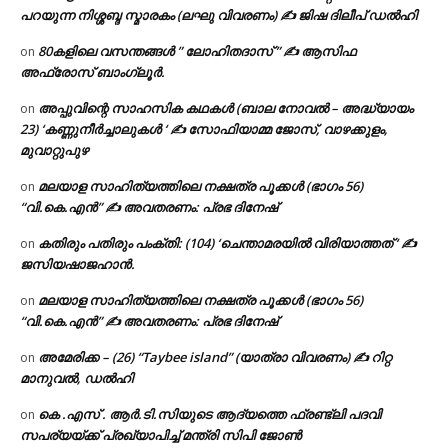
പറയുന്ന നിശ്ശബ്ദ സ്മാരകം (ലഘു വിവരണം) ✍ ജിഷ ദിലീപ് ഡൽഹി
80കളിലെ വസന്തങ്ങൾ ” ലോഹിതദാസ് ” ✍ ആസിഫ
on
അഫ്രോസ് ബാംഗ്ലൂർ.
അപ്പുവിന്റെ സാഹസിക കഥകൾ (ബാല നോവൽ – അദ്ധ്യായം
on
23) ‘കണ്ണുനീർച്ചാലുകൾ ‘ ✍ സോഫിയാമ്മ ജോസ്, വാഴക്കുളം,
മുവാറ്റുപുഴ
മലയാള സാഹിത്യത്തിലെ നക്ഷത്ര പൂക്കൾ (ഭാഗം 56)
on
“വി.കെ.എൻ” ✍ അവതരണം: പ്രഭ ദിനേഷ്
കതിരും പതിരും പംക്തി: (104) ‘ചെന്താമരയിൽ വിരിയാത്തത് ‘ ✍
on
ജസിയഷാജഹാൻ.
മലയാള സാഹിത്യത്തിലെ നക്ഷത്ര പൂക്കൾ (ഭാഗം 56)
on
“വി.കെ.എൻ” ✍ അവതരണം: പ്രഭ ദിനേഷ്
അമേരിക്ക – (26) “Taybee island” (യാത്രാ വിവരണം) ✍ റിറ്റ
on
മാനുവൽ, ഡൽഹി
കെ .എസ് . ആർ.ടി.സിയുടെ ആദ്യത്തെ ഫ്രണ്ട്ലി പദവി
on
സപര്യയ്ക്ക് പ്രഖ്യാപിച്ച് മന്ത്രി സിപി ജോൺ