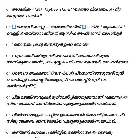
അമേരിക്ക – (26) “Taybee island” (യാത്രാ വിവരണം) ✍ റിറ്റ
on
മാനുവൽ, ഡൽഹി
മലയാളി മനസ്സ് — ആരോഗ്യ വീഥി
– 2026 | ജൂലൈ 24 |
on
വെള്ളി ✍
തയ്യാറാക്കിയത്: ആസിഫ അഫ്രോസ്, ബാംഗ്ലൂർ
‘ നൊമ്പരം’ (കഥ) ✍സിസ്റ്റർ ഉഷാ ജോർജ്
on
സുധ അജിത്ത് എഴുതിയ നോവൽ “കോലധാരിയുടെ
on
അഗ്നികുണ്ഡങ്ങള്‍” , ✍ പുസ്തക പരിചയം: കെ ആർ. മോഹൻദാസ്
Open up ആകണോ? (Part -24) ✍ പ്രശാന്ത് വാസുദേവ് (മുൻ
on
ഡെപ്യൂട്ടി ഡയറക്ടർ കേരള ടൂറിസം വകുപ്പ് & ടൂറിസം
കൺസൾട്ടൻ്റ്).
ചില മടങ്ങിവരവുകൾ മുറിവേൽപ്പിക്കാനുള്ളതാണ്! (ലേഖനം) ✍️
on
സിജു ജേക്കബ്, ഓസ്‌ട്രേലിയ (എഴുത്തുകാരൻ/സഞ്ചാരി)
വിമർശനങ്ങളുടെ കാറ്റിൽ ഉലയാത്ത ജീവിതങ്ങൾ (ലേഖനം) ✍️
on
സിജു ജേക്കബ്, ഓസ്‌ട്രേലിയ (എഴുത്തുകാരൻ/സഞ്ചാരി)
കൺമണി പോലെ.. (ക്രിസ്തീയ ഭക്തിഗാനം) ✍ ബൈജു
on