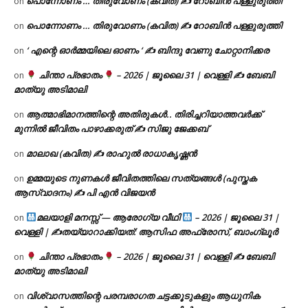
പൊന്നോണം … തിരുവോണം (കവിത) ✍ റോബിൻ പള്ളുരുത്തി
on
പൊന്നോണം … തിരുവോണം (കവിത) ✍ റോബിൻ പള്ളുരുത്തി
on
‘ എന്റെ ഓർമ്മയിലെ ഓണം ‘ ✍ ബിന്ദു വേണു ചോറ്റാനിക്കര
on
ചിന്താ പ്രഭാതം
– 2026 | ജൂലൈ 31 | വെള്ളി ✍
ബേബി
on
മാത്യു അടിമാലി
ആത്മാഭിമാനത്തിന്റെ അതിരുകൾ.. തിരിച്ചറിയാത്തവർക്ക്
on
മുന്നിൽ ജീവിതം പാഴാക്കരുത് ✍️ സിജു ജേക്കബ്
മാലാഖ (കവിത) ✍ രാഹുൽ രാധാകൃഷ്ണൻ
on
ഉമ്മയുടെ നുണകൾ ജീവിതത്തിലെ സത്യങ്ങൾ (പുസ്തക
on
ആസ്വാദനം) ✍ പി എൻ വിജയൻ
മലയാളി മനസ്സ് — ആരോഗ്യ വീഥി
– 2026 | ജൂലൈ 31 |
on
വെള്ളി | ✍
തയ്യാറാക്കിയത്: ആസിഫ അഫ്രോസ്, ബാംഗ്ലൂർ
ചിന്താ പ്രഭാതം
– 2026 | ജൂലൈ 31 | വെള്ളി ✍
ബേബി
on
മാത്യു അടിമാലി
വിശ്വാസത്തിന്റെ പരമ്പരാഗത ചട്ടക്കൂടുകളും ആധുനിക
on