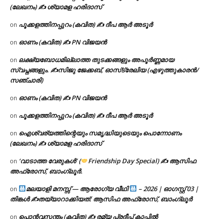
(ലേഖനം) ✍ ശ്യാമള ഹരിദാസ്
പൂക്കളത്തിനപ്പുറം (കവിത) ✍ ദീപ ആർ അടൂർ
on
ഓണം (കവിത) ✍ PN വിജയൻ
on
ലക്ഷ്യബോധമില്ലാത്ത തുടക്കങ്ങളും അപൂർണ്ണമായ
on
സ്വപ്നങ്ങളും. ✍️സിജു ജേക്കബ്, ഓസ്‌ട്രേലിയ (എഴുത്തുകാരൻ/
സഞ്ചാരി)
ഓണം (കവിത) ✍ PN വിജയൻ
on
പൂക്കളത്തിനപ്പുറം (കവിത) ✍ ദീപ ആർ അടൂർ
on
ഐശ്വര്യത്തിന്റെയും സമൃദ്ധിയുടെയും പൊന്നോണം
on
(ലേഖനം) ✍ ശ്യാമള ഹരിദാസ്
‘വാടാത്ത വേരുകൾ’ (
Friendship Day Special) ✍ ആസിഫ
on
അഫ്രോസ്, ബാംഗ്ലൂർ.
മലയാളി മനസ്സ് — ആരോഗ്യ വീഥി
– 2026 | ഓഗസ്റ്റ് 03 |
on
തിങ്കൾ ✍
തയ്യാറാക്കിയത്: ആസിഫ അഫ്രോസ്, ബാംഗ്ലൂർ
പൊൻവസന്തം (കവിത) ✍ രമ്യ പ്രദീപ് കാപ്പിൽ
on