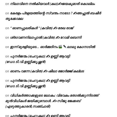
നിലാവിനെ നൽകിയവൾ (കഥ)✍ജയകുമാരി കൊല്ലം
on
കേരളം പ്രളയത്തിന്റെ സ്വന്തം നാടോ ? ✍️അഫ്സൽ ബഷീർ
on
തൃക്കോമല
” ഓണപ്പുലരികൾ ” (കവിത) ✍ രേഖ രാജ്
on
ശ്രാവണനിലാപ്പാൽ (കവിത) ✍ റോമി ബെന്നി
on
ഇന്ന് മുരളിയുടെ… ഓർമ്മദിനം
ലാലു കോനാടിൽ
on
പുനർജന്മം (ചെറുകഥ) ✍ ഉണ്ണി ആവട്ടി
on
(ഡോ.ടി.വി.ഉണ്ണിക്കൃഷ്ണൻ)
ഓണം വന്നേ (കവിത) ✍ ഷീലാ ജോർജ്ജ് കല്ലട
on
പുനർജന്മം (ചെറുകഥ) ✍ ഉണ്ണി ആവട്ടി
on
(ഡോ.ടി.വി.ഉണ്ണിക്കൃഷ്ണൻ)
വിധികർത്താക്കളുടെ ലോകം: വിവേകം തോൽക്കുന്നിടത്ത്
on
മുൻവിധികൾ ജയിക്കുമ്പോൾ. ✍️ സിജു ജേക്കബ്
(എഴുത്തുകാരൻ,സഞ്ചാരി)
പുനർജന്മം (ചെറുകഥ) ✍ ഉണ്ണി ആവട്ടി
on