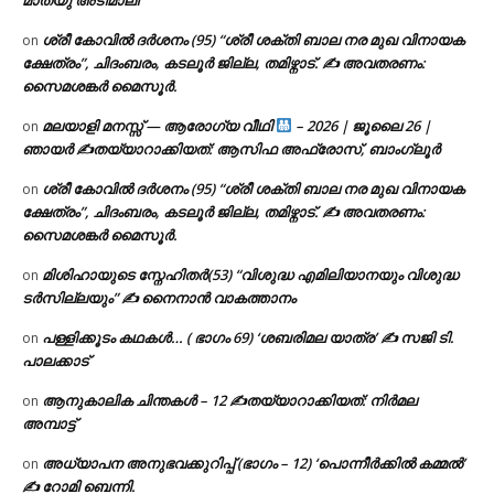
ശ്രീ കോവിൽ ദർശനം (95) “ശ്രീ ശക്തി ബാല നര മുഖ വിനായക
on
ക്ഷേത്രം”, ചിദംബരം, കടലൂർ ജില്ല, തമിഴ്നാട്. ✍ അവതരണം:
സൈമശങ്കർ മൈസൂർ.
മലയാളി മനസ്സ് — ആരോഗ്യ വീഥി
– 2026 | ജൂലൈ 26 |
on
ഞായർ ✍
തയ്യാറാക്കിയത്: ആസിഫ അഫ്രോസ്, ബാംഗ്ലൂർ
ശ്രീ കോവിൽ ദർശനം (95) “ശ്രീ ശക്തി ബാല നര മുഖ വിനായക
on
ക്ഷേത്രം”, ചിദംബരം, കടലൂർ ജില്ല, തമിഴ്നാട്. ✍ അവതരണം:
സൈമശങ്കർ മൈസൂർ.
മിശിഹായുടെ സ്നേഹിതർ(53) “വിശുദ്ധ എമിലിയാനയും വിശുദ്ധ
on
ടര്‍സില്ലയും” ✍ നൈനാൻ വാകത്താനം
പള്ളിക്കൂടം കഥകൾ… ( ഭാഗം 69) ‘ശബരിമല യാത്ര’ ✍ സജി ടി.
on
പാലക്കാട്
ആനുകാലിക ചിന്തകൾ – 12 ✍തയ്യാറാക്കിയത്: നിർമല
on
അമ്പാട്ട്
അധ്യാപന അനുഭവക്കുറിപ്പ് (ഭാഗം – 12) ‘പൊന്നീർക്കിൽ കമ്മൽ’
on
✍ റോമി ബെന്നി.