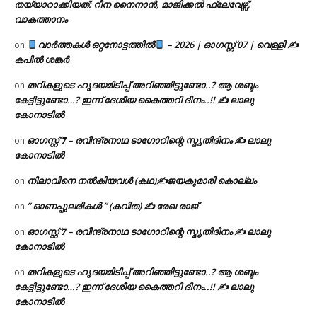
തയ്യാറാക്കിയത്: റീന നൈനാൻ, മാജിക്കൽ ഫ്ലേവേഴ്സ്,
വാകത്താനം
വാർത്തകൾ ഒറ്റനോട്ടത്തിൽ
– 2026 | ഓഗസ്റ്റ് 07 | വെള്ളി ✍
on
കപിൽ ശങ്കർ
തറികളുടെ ഹൃദയമിടിപ്പ് അറിഞ്ഞിട്ടുണ്ടോ..? ആ ശബ്ദം
on
കേട്ടിട്ടുണ്ടോ…? ഇന്ന് ദേശീയ കൈത്തറി ദിനം..!! ✍ ലാലു
കോനാടിൽ
ഓഗസ്റ്റ് 𝟕 – രവീന്ദ്രനാഥ ടാഗോറിന്റെ സ്മൃതിദിനം ✍ ലാലു
on
കോനാടിൽ
നിലാവിനെ നൽകിയവൾ (കഥ)✍ജയകുമാരി കൊല്ലം
on
” ഓണപ്പുലരികൾ ” (കവിത) ✍ രേഖ രാജ്
on
ഓഗസ്റ്റ് 𝟕 – രവീന്ദ്രനാഥ ടാഗോറിന്റെ സ്മൃതിദിനം ✍ ലാലു
on
കോനാടിൽ
തറികളുടെ ഹൃദയമിടിപ്പ് അറിഞ്ഞിട്ടുണ്ടോ..? ആ ശബ്ദം
on
കേട്ടിട്ടുണ്ടോ…? ഇന്ന് ദേശീയ കൈത്തറി ദിനം..!! ✍ ലാലു
കോനാടിൽ