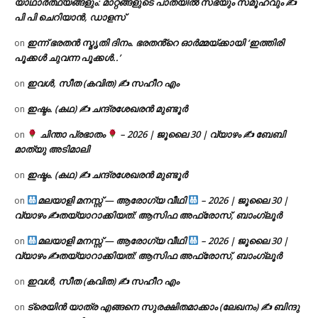
യാഥാർത്ഥ്യങ്ങളും: മാറ്റങ്ങളുടെ പാതയിൽ സഭയും സമൂഹവും ✍
പി പി ചെറിയാൻ, ഡാളസ്
ഇന്ന് ഭരതൻ സ്മൃതി ദിനം. ഭരതൻ്റെ ഓർമ്മയ്ക്കായി ‘ഇത്തിരി
on
പൂക്കൾ ചുവന്ന പൂക്കൾ..’
ഇവൾ, സീത (കവിത) ✍ സഹീറ എം
on
ഇഷ്ടം. (കഥ) ✍ ചന്ദ്രശേഖരൻ മുണ്ടൂർ
on
ചിന്താ പ്രഭാതം
– 2026 | ജൂലൈ 30 | വ്യാഴം ✍
ബേബി
on
മാത്യു അടിമാലി
ഇഷ്ടം. (കഥ) ✍ ചന്ദ്രശേഖരൻ മുണ്ടൂർ
on
മലയാളി മനസ്സ് — ആരോഗ്യ വീഥി
– 2026 | ജൂലൈ 30 |
on
വ്യാഴം ✍
തയ്യാറാക്കിയത്: ആസിഫ അഫ്രോസ്, ബാംഗ്ലൂർ
മലയാളി മനസ്സ് — ആരോഗ്യ വീഥി
– 2026 | ജൂലൈ 30 |
on
വ്യാഴം ✍
തയ്യാറാക്കിയത്: ആസിഫ അഫ്രോസ്, ബാംഗ്ലൂർ
ഇവൾ, സീത (കവിത) ✍ സഹീറ എം
on
ട്രെയിൻ യാത്ര എങ്ങനെ സുരക്ഷിതമാക്കാം (ലേഖനം) ✍ ബിന്ദു
on