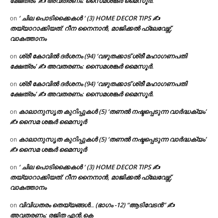
ക്ഷേത്രം’ ✍ അവതരണം: സൈമശങ്കർ മൈസൂർ.
‘ ചില പൊടിക്കൈകൾ ‘ (3) HOME DECOR TIPS ✍
on
തയ്യാറാക്കിയത്: റീന നൈനാൻ, മാജിക്കൽ ഫ്ലേവേഴ്സ്,
വാകത്താനം
ശ്രീ കോവിൽ ദർശനം (94) ‘വഴുതക്കാട് ശ്രീ മഹാഗണപതി
on
ക്ഷേത്രം’ ✍ അവതരണം: സൈമശങ്കർ മൈസൂർ.
ശ്രീ കോവിൽ ദർശനം (94) ‘വഴുതക്കാട് ശ്രീ മഹാഗണപതി
on
ക്ഷേത്രം’ ✍ അവതരണം: സൈമശങ്കർ മൈസൂർ.
കാലാനുസൃത കുറിപ്പുകൾ (5) ‘തണൽ നഷ്ടപ്പെടുന്ന വാർദ്ധക്യം’
on
✍ സൈമ ശങ്കർ മൈസൂർ
കാലാനുസൃത കുറിപ്പുകൾ (5) ‘തണൽ നഷ്ടപ്പെടുന്ന വാർദ്ധക്യം’
on
✍ സൈമ ശങ്കർ മൈസൂർ
‘ ചില പൊടിക്കൈകൾ ‘ (3) HOME DECOR TIPS ✍
on
തയ്യാറാക്കിയത്: റീന നൈനാൻ, മാജിക്കൽ ഫ്ലേവേഴ്സ്,
വാകത്താനം
വിവിധതരം തെയ്യങ്ങൾ.. (ഭാഗം -12) “ആടിവേടൻ” ✍
on
അവതരണം: രജിത എൻ.കെ