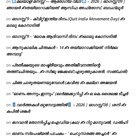
മലയാളി മനസ്സ് — ആരോഗ്യ വീഥി
– 2026 | ഓഗസ്റ്റ് 09 |
on
ഞായർ ✍
തയ്യാറാക്കിയത്: ആസിഫ അഫ്രോസ്, ബാംഗ്ലൂർ
ഓഗസ്റ്റ് 9 – ക്വിറ്റ് ഇന്ത്യ ദിനം (Quit India Movement Day) ✍
on
ലാലു കോനാടിൽ
ഓഗസ്റ്റ് 9 – ‘ലോക ആദിവാസി ദിനം’ ✍️ലാലു കോനാടിൽ
on
ആനുകാലിക ചിന്തകൾ – 14 ✍ തയ്യാറാക്കിയത്: നിർമല
on
അമ്പാട്ട്
പ്രതീക്ഷയുടെ രാഷ്ട്രീയവും അതിജീവനത്തിന്റെ
on
തത്ത്വചിന്തയും.. ✍️ സിജു ജേക്കബ് (എഴുത്തുകാരൻ, സഞ്ചാരി)
ചിങ്ങ ചാരുതയണയുമ്പോൾ (കവിത) ✍ കല്ലറ അജയൻ
on
“ഓണം അന്നും ഇന്നും” (ഓർമ്മക്കുറിപ്പ്) ✍ ഒ.കെ.ശൈലജ ടീച്ചർ
on
വാർത്തകൾ ഒറ്റനോട്ടത്തിൽ
– 2026 | ഓഗസ്റ്റ് 08 | ശനി ✍
on
കപിൽ ശങ്കർ
ഭഗവാൻ തോന്നിപ്പിച്ച ഐഡിയ (കഥ) ✍ റിറ്റ മാനുവൽ, ഡൽഹി
on
ഓണം സ്പെഷ്യൽ പാചകം – ‘ ചെറുനാരങ്ങ അച്ചാർ ‘ ✍
on