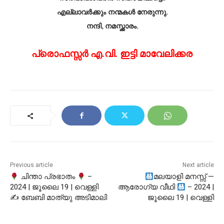
എല്ലാവർക്കും നന്മകൾ നേരുന്നു.
നന്ദി, നമസ്ക്കാരം.
പ്രൊഫസ്സർ എ.വി. ഇട്ടി മാവേലിക്കര
Previous article
Next article
ചിന്താ പ്രഭാതം
–
മലയാളി മനസ്സ് —
2024 | ജൂലൈ 19 | വെള്ളി
ആരോഗ്യ വീഥി
– 2024 |
✍ ബേബി മാത്യു അടിമാലി
ജൂലൈ 19 | വെള്ളി