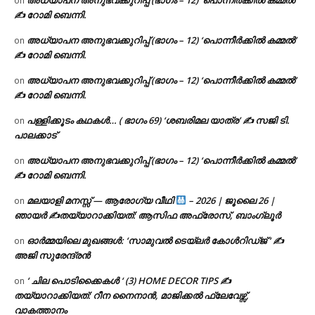
അധ്യാപന അനുഭവക്കുറിപ്പ് (ഭാഗം – 12) ‘പൊന്നീർക്കിൽ കമ്മൽ’
on
✍ റോമി ബെന്നി.
അധ്യാപന അനുഭവക്കുറിപ്പ് (ഭാഗം – 12) ‘പൊന്നീർക്കിൽ കമ്മൽ’
on
✍ റോമി ബെന്നി.
അധ്യാപന അനുഭവക്കുറിപ്പ് (ഭാഗം – 12) ‘പൊന്നീർക്കിൽ കമ്മൽ’
on
✍ റോമി ബെന്നി.
പള്ളിക്കൂടം കഥകൾ… ( ഭാഗം 69) ‘ശബരിമല യാത്ര’ ✍ സജി ടി.
on
പാലക്കാട്
അധ്യാപന അനുഭവക്കുറിപ്പ് (ഭാഗം – 12) ‘പൊന്നീർക്കിൽ കമ്മൽ’
on
✍ റോമി ബെന്നി.
മലയാളി മനസ്സ് — ആരോഗ്യ വീഥി
– 2026 | ജൂലൈ 26 |
on
ഞായർ ✍
തയ്യാറാക്കിയത്: ആസിഫ അഫ്രോസ്, ബാംഗ്ലൂർ
ഓർമ്മയിലെ മുഖങ്ങൾ: ‘സാമുവൽ ടെയ്ലർ കോൾറിഡ്ജ് ‘ ✍
on
അജി സുരേന്ദ്രൻ
‘ ചില പൊടിക്കൈകൾ ‘ (3) HOME DECOR TIPS ✍
on
തയ്യാറാക്കിയത്: റീന നൈനാൻ, മാജിക്കൽ ഫ്ലേവേഴ്സ്,
വാകത്താനം