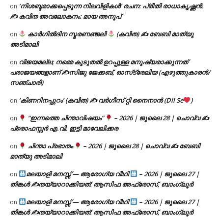
‘നിശബ്ദമാക്കപ്പെടുന്ന നിലവിളികൾ’ രചന: പ്രീതി രാധാകൃഷ്ണൻ.
on
✍ കവിത അവലോകനം: മായ അനൂപ്
കാർഗിൽദിന സ്മരണഞ്ജലി
(കവിത) ✍ ബേബി മാത്യു
on
അടിമാലി
വിജയമല്ല; നമ്മെ കൂടുതൽ ഉറപ്പുള്ള മനുഷ്യരാക്കുന്നത്
on
പരാജയങ്ങളാണ് ✍️സിജു ജേക്കബ്, ഓസ്‌ട്രേലിയ (എഴുത്തുകാരൻ/
സഞ്ചാരി)
‘കിണറിനപ്പുറം’ (കവിത) ✍ വർഗീസ് റ്റി നൈനാൻ (Dil Se
)
on
“ഇന്നത്തെ ചിന്താവിഷയം”
– 2026 | ജൂലൈ 28 | ചൊവ്വ ✍
on
പ്രൊഫസ്സർ എ.വി. ഇട്ടി മാവേലിക്കര
ചിന്താ പ്രഭാതം
– 2026 | ജൂലൈ 28 | ചൊവ്വ ✍
ബേബി
on
മാത്യു അടിമാലി
മലയാളി മനസ്സ് — ആരോഗ്യ വീഥി
– 2026 | ജൂലൈ 27 |
on
തിങ്കൾ ✍
തയ്യാറാക്കിയത്: ആസിഫ അഫ്രോസ്, ബാംഗ്ലൂർ
മലയാളി മനസ്സ് — ആരോഗ്യ വീഥി
– 2026 | ജൂലൈ 27 |
on
തിങ്കൾ ✍
തയ്യാറാക്കിയത്: ആസിഫ അഫ്രോസ്, ബാംഗ്ലൂർ