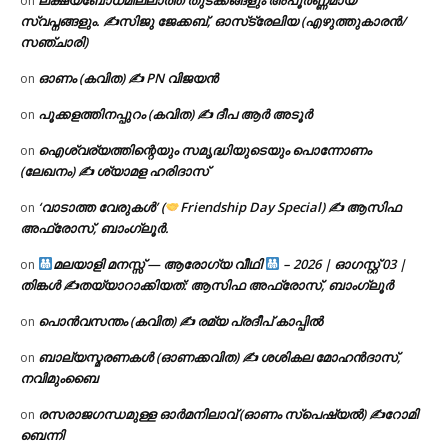
ലക്ഷ്യബോധമില്ലാത്ത തുടക്കങ്ങളും അപൂർണ്ണമായ
on
സ്വപ്നങ്ങളും. ✍️സിജു ജേക്കബ്, ഓസ്‌ട്രേലിയ (എഴുത്തുകാരൻ/
സഞ്ചാരി)
ഓണം (കവിത) ✍ PN വിജയൻ
on
പൂക്കളത്തിനപ്പുറം (കവിത) ✍ ദീപ ആർ അടൂർ
on
ഐശ്വര്യത്തിന്റെയും സമൃദ്ധിയുടെയും പൊന്നോണം
on
(ലേഖനം) ✍ ശ്യാമള ഹരിദാസ്
‘വാടാത്ത വേരുകൾ’ (
Friendship Day Special) ✍ ആസിഫ
on
അഫ്രോസ്, ബാംഗ്ലൂർ.
മലയാളി മനസ്സ് — ആരോഗ്യ വീഥി
– 2026 | ഓഗസ്റ്റ് 03 |
on
തിങ്കൾ ✍
തയ്യാറാക്കിയത്: ആസിഫ അഫ്രോസ്, ബാംഗ്ലൂർ
പൊൻവസന്തം (കവിത) ✍ രമ്യ പ്രദീപ് കാപ്പിൽ
on
ബാല്യസ്മരണകൾ (ഓണക്കവിത) ✍ ശശികല മോഹൻദാസ്,
on
നവിമുംബൈ
രസരാജഗന്ധമുള്ള ഓർമനിലാവ് (ഓണം സ്‌പെഷ്യൽ) ✍റോമി
on
ബെന്നി