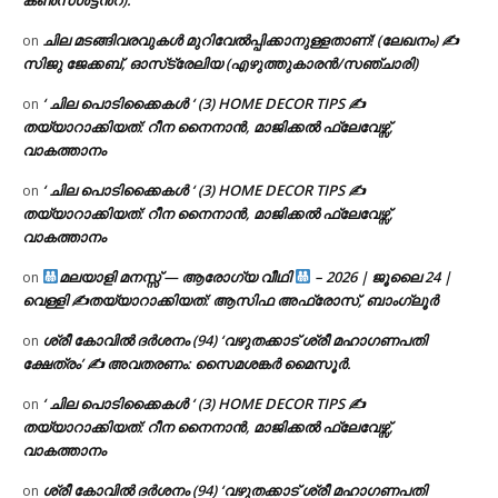
കൺസൾട്ടൻ്റ്).
ചില മടങ്ങിവരവുകൾ മുറിവേൽപ്പിക്കാനുള്ളതാണ്! (ലേഖനം) ✍️
on
സിജു ജേക്കബ്, ഓസ്‌ട്രേലിയ (എഴുത്തുകാരൻ/സഞ്ചാരി)
‘ ചില പൊടിക്കൈകൾ ‘ (3) HOME DECOR TIPS ✍
on
തയ്യാറാക്കിയത്: റീന നൈനാൻ, മാജിക്കൽ ഫ്ലേവേഴ്സ്,
വാകത്താനം
‘ ചില പൊടിക്കൈകൾ ‘ (3) HOME DECOR TIPS ✍
on
തയ്യാറാക്കിയത്: റീന നൈനാൻ, മാജിക്കൽ ഫ്ലേവേഴ്സ്,
വാകത്താനം
മലയാളി മനസ്സ് — ആരോഗ്യ വീഥി
– 2026 | ജൂലൈ 24 |
on
വെള്ളി ✍
തയ്യാറാക്കിയത്: ആസിഫ അഫ്രോസ്, ബാംഗ്ലൂർ
ശ്രീ കോവിൽ ദർശനം (94) ‘വഴുതക്കാട് ശ്രീ മഹാഗണപതി
on
ക്ഷേത്രം’ ✍ അവതരണം: സൈമശങ്കർ മൈസൂർ.
‘ ചില പൊടിക്കൈകൾ ‘ (3) HOME DECOR TIPS ✍
on
തയ്യാറാക്കിയത്: റീന നൈനാൻ, മാജിക്കൽ ഫ്ലേവേഴ്സ്,
വാകത്താനം
ശ്രീ കോവിൽ ദർശനം (94) ‘വഴുതക്കാട് ശ്രീ മഹാഗണപതി
on