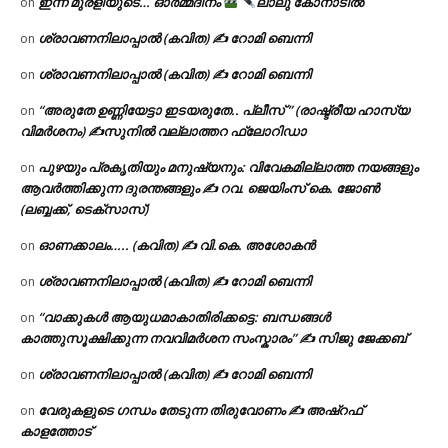
ഇന്ന് മുരളിയുടെ… ഓർമ്മദിനം
ലാലു കോനാടിൽ
on
ശ്രാവണനിലാപ്പാൽ (കവിത) ✍ റോമി ബെന്നി
on
ശ്രാവണനിലാപ്പാൽ (കവിത) ✍ റോമി ബെന്നി
on
“അരുതേ ഉണ്ണിയേട്ടാ ഇടയരുതേ.. പ്ലീസ് ” (രാഷ്ട്രീയ ഹാസ്യ
on
വിമർശനം) ✍സുനിൽ വല്ലാത്തറ ഫ്ലോറിഡാ
പുഴയും പ്രകൃതിയും മനുഷ്യനും: വിവേകമില്ലാത്ത നയങ്ങളും
on
ആവർത്തിക്കുന്ന ദുരന്തങ്ങളും ✍ റവ. ജെയിംസ് കെ. ജോൺ
(ലബ്ബക്ക്, ടെക്സാസ്)
ഓണക്കാലം….. (കവിത) ✍ വി.കെ. അശോകൻ
on
ശ്രാവണനിലാപ്പാൽ (കവിത) ✍ റോമി ബെന്നി
on
“വാക്കുകൾ ആയുധമാകാതിരിക്കട്ടെ: ബന്ധങ്ങൾ
on
കാത്തുസൂക്ഷിക്കുന്ന നവവിമർശന സംസ്കാരം” ✍️ സിജു ജേക്കബ്
ശ്രാവണനിലാപ്പാൽ (കവിത) ✍ റോമി ബെന്നി
on
വേരുകളുടെ ഗന്ധം തേടുന്ന തിരുവോണം ✍ അഷ്റഫ്
on
കാളത്തോട്