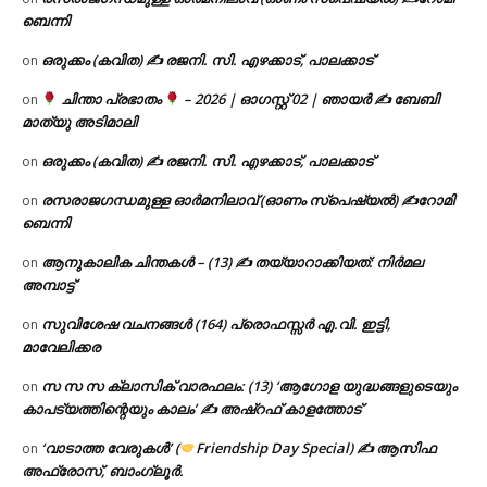
ബെന്നി
ഒരുക്കം (കവിത) ✍ രജനി. സി. എഴക്കാട്, പാലക്കാട്
on
ചിന്താ പ്രഭാതം
– 2026 | ഓഗസ്റ്റ് 02 | ഞായർ ✍
ബേബി
on
മാത്യു അടിമാലി
ഒരുക്കം (കവിത) ✍ രജനി. സി. എഴക്കാട്, പാലക്കാട്
on
രസരാജഗന്ധമുള്ള ഓർമനിലാവ് (ഓണം സ്‌പെഷ്യൽ) ✍റോമി
on
ബെന്നി
ആനുകാലിക ചിന്തകൾ – (13) ✍ തയ്യാറാക്കിയത്: നിർമല
on
അമ്പാട്ട്
സുവിശേഷ വചനങ്ങൾ (164) പ്രൊഫസ്സർ എ.വി. ഇട്ടി,
on
മാവേലിക്കര
സ സ സ ക്ലാസിക് വാരഫലം: (13) ‘ആഗോള യുദ്ധങ്ങളുടെയും
on
കാപട്യത്തിന്റെയും കാലം’ ✍ അഷ്റഫ് കാളത്തോട്
‘വാടാത്ത വേരുകൾ’ (
Friendship Day Special) ✍ ആസിഫ
on
അഫ്രോസ്, ബാംഗ്ലൂർ.