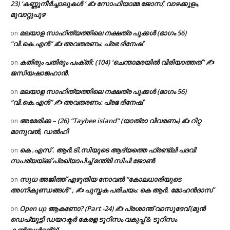
23) ‘കണ്ണുനീർച്ചാലുകൾ ‘ ✍ സോഫിയാമ്മ ജോസ്, വാഴക്കുളം,
മുവാറ്റുപുഴ
മലയാള സാഹിത്യത്തിലെ നക്ഷത്ര പൂക്കൾ (ഭാഗം 56)
on
“വി.കെ.എൻ” ✍ അവതരണം: പ്രഭ ദിനേഷ്
കതിരും പതിരും പംക്തി: (104) ‘ചെന്താമരയിൽ വിരിയാത്തത് ‘ ✍
on
ജസിയഷാജഹാൻ.
മലയാള സാഹിത്യത്തിലെ നക്ഷത്ര പൂക്കൾ (ഭാഗം 56)
on
“വി.കെ.എൻ” ✍ അവതരണം: പ്രഭ ദിനേഷ്
അമേരിക്ക – (26) “Taybee island” (യാത്രാ വിവരണം) ✍ റിറ്റ
on
മാനുവൽ, ഡൽഹി
കെ .എസ് . ആർ.ടി.സിയുടെ ആദ്യത്തെ ഫ്രണ്ട്ലി പദവി
on
സപര്യയ്ക്ക് പ്രഖ്യാപിച്ച് മന്ത്രി സിപി ജോൺ
സുധ അജിത്ത് എഴുതിയ നോവൽ “കോലധാരിയുടെ
on
അഗ്നികുണ്ഡങ്ങള്‍” , ✍ പുസ്തക പരിചയം: കെ ആർ. മോഹൻദാസ്
Open up ആകണോ? (Part -24) ✍ പ്രശാന്ത് വാസുദേവ് (മുൻ
on
ഡെപ്യൂട്ടി ഡയറക്ടർ കേരള ടൂറിസം വകുപ്പ് & ടൂറിസം