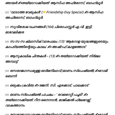
ഞായർ ✍
തയ്യാറാക്കിയത്: ആസിഫ അഫ്രോസ്, ബാംഗ്ലൂർ
‘വാടാത്ത വേരുകൾ’ (
Friendship Day Special) ✍ ആസിഫ
on
അഫ്രോസ്, ബാംഗ്ലൂർ.
സുവിശേഷ വചനങ്ങൾ (164) പ്രൊഫസ്സർ എ.വി. ഇട്ടി,
on
മാവേലിക്കര
സ സ സ ക്ലാസിക് വാരഫലം: (13) ‘ആഗോള യുദ്ധങ്ങളുടെയും
on
കാപട്യത്തിന്റെയും കാലം’ ✍ അഷ്റഫ് കാളത്തോട്
ആനുകാലിക ചിന്തകൾ – (13) ✍ തയ്യാറാക്കിയത്: നിർമല
on
അമ്പാട്ട്
രസരാജഗന്ധമുള്ള ഓർമനിലാവ് (ഓണം സ്‌പെഷ്യൽ) ✍റോമി
on
ബെന്നി
ഒരുക്കം (കവിത) ✍ രജനി. സി. എഴക്കാട്, പാലക്കാട്
on
ഓണം സ്പെഷ്യൽ പാചകം – ‘ വെറൈറ്റി പച്ചടി’ ✍
on
തയ്യാറാക്കിയത്: റീന നൈനാൻ, മാജിക്കൽ ഫ്ലേവേഴ്സ്,
വാകത്താനം
രസരാജഗന്ധമുള്ള ഓർമനിലാവ് (ഓണം സ്‌പെഷ്യൽ) ✍റോമി
on