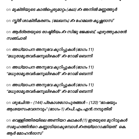
മുക്തിയുടെ കാൽപ്പെരുമാറ്റം (കഥ) ✍ അനിൽ മണ്ണത്തൂർ
on
സ്ത്രീ ശാക്തീകരണം. (ലേഖനം) ✍ ഹേമലത കൃഷ്ണദാസ്
on
ആർദ്രതയുടെ രാഷ്ട്രീയം ✍️ സിജു ജേക്കബ്, എഴുത്തുകാരൻ
on
സഞ്ചാരി
അധ്യാപന അനുഭവ കുറിപ്പുകൾ (ഭാഗം 11)
on
“മധുരാമൃതവർഷനൂലിഴകൾ” ✍ റോമി ബെന്നി
അധ്യാപന അനുഭവ കുറിപ്പുകൾ (ഭാഗം 11)
on
“മധുരാമൃതവർഷനൂലിഴകൾ” ✍ റോമി ബെന്നി
അധ്യാപന അനുഭവ കുറിപ്പുകൾ (ഭാഗം 11)
on
“മധുരാമൃതവർഷനൂലിഴകൾ” ✍ റോമി ബെന്നി
ശുഭചിന്ത – (144) പ്രകാശഗോപുരങ്ങൾ – (120) “ഭാഷയും
on
ആശയസംവേദനവും” (ഭാഗം-1) ✍പി.എം.എൻ.നമ്പൂതിരി
വെള്ളിത്തിരയിലെ അണിയറ കഥകൾ (1) ഇരയുടെ മുറിവുകൾ
on
സമൂഹത്തിന്‍റെ കണ്ണാടിയാകുമ്പോൾ ✍തയ്യാറാക്കിയത്: കെ.
ആര്‍ മോഹന്‍ദാസ്