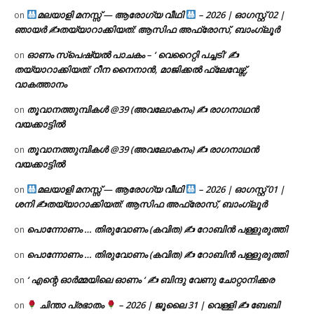
മലയാളി മനസ്സ് — ആരോഗ്യ വീഥി
– 2026 | ഓഗസ്റ്റ് 02 |
on
ഞായർ ✍
തയ്യാറാക്കിയത്: ആസിഫ അഫ്രോസ്, ബാംഗ്ലൂർ
ഓണം സ്പെഷ്യൽ പാചകം – ‘ വെറൈറ്റി പച്ചടി’ ✍
on
തയ്യാറാക്കിയത്: റീന നൈനാൻ, മാജിക്കൽ ഫ്ലേവേഴ്സ്,
വാകത്താനം
തൂവാനത്തുമ്പികൾ @39 (അവലോകനം) ✍ രാഗനാഥൻ
on
വയക്കാട്ടിൽ
തൂവാനത്തുമ്പികൾ @39 (അവലോകനം) ✍ രാഗനാഥൻ
on
വയക്കാട്ടിൽ
മലയാളി മനസ്സ് — ആരോഗ്യ വീഥി
– 2026 | ഓഗസ്റ്റ് 01 |
on
ശനി ✍
തയ്യാറാക്കിയത്: ആസിഫ അഫ്രോസ്, ബാംഗ്ലൂർ
പൊന്നോണം … തിരുവോണം (കവിത) ✍ റോബിൻ പള്ളുരുത്തി
on
പൊന്നോണം … തിരുവോണം (കവിത) ✍ റോബിൻ പള്ളുരുത്തി
on
‘ എന്റെ ഓർമ്മയിലെ ഓണം ‘ ✍ ബിന്ദു വേണു ചോറ്റാനിക്കര
on
ചിന്താ പ്രഭാതം
– 2026 | ജൂലൈ 31 | വെള്ളി ✍
ബേബി
on