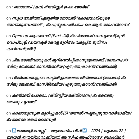
‘ നൊമ്പരം’ (കഥ) ✍സിസ്റ്റർ ഉഷാ ജോർജ്
on
സുധ അജിത്ത് എഴുതിയ നോവൽ “കോലധാരിയുടെ
on
അഗ്നികുണ്ഡങ്ങള്‍” , ✍ പുസ്തക പരിചയം: കെ ആർ. മോഹൻദാസ്
Open up ആകണോ? (Part -24) ✍ പ്രശാന്ത് വാസുദേവ് (മുൻ
on
ഡെപ്യൂട്ടി ഡയറക്ടർ കേരള ടൂറിസം വകുപ്പ് & ടൂറിസം
കൺസൾട്ടൻ്റ്).
ചില മടങ്ങിവരവുകൾ മുറിവേൽപ്പിക്കാനുള്ളതാണ്! (ലേഖനം) ✍️
on
സിജു ജേക്കബ്, ഓസ്‌ട്രേലിയ (എഴുത്തുകാരൻ/സഞ്ചാരി)
വിമർശനങ്ങളുടെ കാറ്റിൽ ഉലയാത്ത ജീവിതങ്ങൾ (ലേഖനം) ✍️
on
സിജു ജേക്കബ്, ഓസ്‌ട്രേലിയ (എഴുത്തുകാരൻ/സഞ്ചാരി)
കൺമണി പോലെ.. (ക്രിസ്തീയ ഭക്തിഗാനം) ✍ ബൈജു
on
തെക്കുംപുറത്ത്
കാലാനുസൃത കുറിപ്പുകൾ (5) ‘തണൽ നഷ്ടപ്പെടുന്ന വാർദ്ധക്യം’
on
✍ സൈമ ശങ്കർ മൈസൂർ
മലയാളി മനസ്സ് — ആരോഗ്യ വീഥി
– 2026 | ജൂലൈ 22 |
on
ബുധൻ ✍
തയ്യാറാക്കിയത്: ആസിഫ അഫ്രോസ്, ബാംഗ്ലൂർ