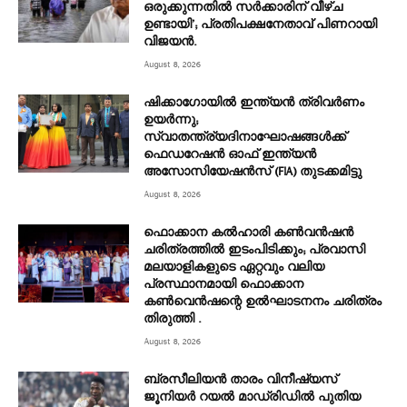
ഒരുക്കുന്നതിൽ സർക്കാരിന് വീഴ്ച
ഉണ്ടായി’; പ്രതിപക്ഷനേതാവ് പിണറായി
വിജയൻ.
August 8, 2026
ഷിക്കാഗോയിൽ ഇന്ത്യൻ ത്രിവർണം
ഉയർന്നു;
സ്വാതന്ത്ര്യദിനാഘോഷങ്ങൾക്ക്
ഫെഡറേഷൻ ഓഫ് ഇന്ത്യൻ
അസോസിയേഷൻസ് (FIA) തുടക്കമിട്ടു
August 8, 2026
ഫൊക്കാന കൽഹാരി കൺവൻഷൻ
ചരിത്രത്തിൽ ഇടംപിടിക്കും; പ്രവാസി
മലയാളികളുടെ ഏറ്റവും വലിയ
പ്രസ്ഥാനമായി ഫൊക്കാന
കൺവെൻഷന്റെ ഉൽഘാടനനം ചരിത്രം
തിരുത്തി .
August 8, 2026
ബ്രസീലിയൻ താരം വിനീഷ്യസ്
ജൂനിയർ റയല്‍ മാഡ്രിഡില്‍ പുതിയ