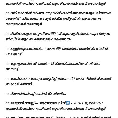
ഞായർ ✍
തയ്യാറാക്കിയത്: ആസിഫ അഫ്രോസ്, ബാംഗ്ലൂർ
ശ്രീ കോവിൽ ദർശനം (95) “ശ്രീ ശക്തി ബാല നര മുഖ വിനായക
on
ക്ഷേത്രം”, ചിദംബരം, കടലൂർ ജില്ല, തമിഴ്നാട്. ✍ അവതരണം:
സൈമശങ്കർ മൈസൂർ.
മിശിഹായുടെ സ്നേഹിതർ(53) “വിശുദ്ധ എമിലിയാനയും വിശുദ്ധ
on
ടര്‍സില്ലയും” ✍ നൈനാൻ വാകത്താനം
പള്ളിക്കൂടം കഥകൾ… ( ഭാഗം 69) ‘ശബരിമല യാത്ര’ ✍ സജി ടി.
on
പാലക്കാട്
ആനുകാലിക ചിന്തകൾ – 12 ✍തയ്യാറാക്കിയത്: നിർമല
on
അമ്പാട്ട്
അധ്യാപന അനുഭവക്കുറിപ്പ് (ഭാഗം – 12) ‘പൊന്നീർക്കിൽ കമ്മൽ’
on
✍ റോമി ബെന്നി.
ഭ്രാന്തിൻപിറപ്പ് (കവിത) ✍ ധ്വനിക
on
മലയാളി മനസ്സ് — ആരോഗ്യ വീഥി
– 2026 | ജൂലൈ 26 |
on
ഞായർ ✍
തയ്യാറാക്കിയത്: ആസിഫ അഫ്രോസ്, ബാംഗ്ലൂർ