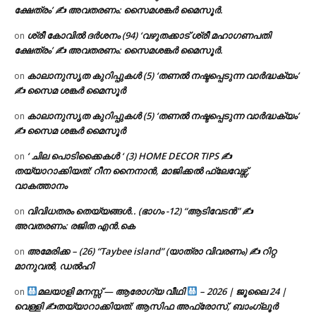
ക്ഷേത്രം’ ✍ അവതരണം: സൈമശങ്കർ മൈസൂർ.
ശ്രീ കോവിൽ ദർശനം (94) ‘വഴുതക്കാട് ശ്രീ മഹാഗണപതി
on
ക്ഷേത്രം’ ✍ അവതരണം: സൈമശങ്കർ മൈസൂർ.
കാലാനുസൃത കുറിപ്പുകൾ (5) ‘തണൽ നഷ്ടപ്പെടുന്ന വാർദ്ധക്യം’
on
✍ സൈമ ശങ്കർ മൈസൂർ
കാലാനുസൃത കുറിപ്പുകൾ (5) ‘തണൽ നഷ്ടപ്പെടുന്ന വാർദ്ധക്യം’
on
✍ സൈമ ശങ്കർ മൈസൂർ
‘ ചില പൊടിക്കൈകൾ ‘ (3) HOME DECOR TIPS ✍
on
തയ്യാറാക്കിയത്: റീന നൈനാൻ, മാജിക്കൽ ഫ്ലേവേഴ്സ്,
വാകത്താനം
വിവിധതരം തെയ്യങ്ങൾ.. (ഭാഗം -12) “ആടിവേടൻ” ✍
on
അവതരണം: രജിത എൻ.കെ
അമേരിക്ക – (26) “Taybee island” (യാത്രാ വിവരണം) ✍ റിറ്റ
on
മാനുവൽ, ഡൽഹി
മലയാളി മനസ്സ് — ആരോഗ്യ വീഥി
– 2026 | ജൂലൈ 24 |
on
വെള്ളി ✍
തയ്യാറാക്കിയത്: ആസിഫ അഫ്രോസ്, ബാംഗ്ലൂർ