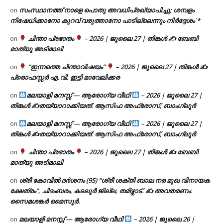
സംസ്ഥാനത്ത് നാളെ പൊതു അവധിപ്രഖ്യാപിച്ചു; ശമ്പളം
on
നിഷേധിക്കാനോ കുറവ് വരുത്താനോ പാടില്ലെന്നും നിർദ്ദേശം`*
ചിന്താ പ്രഭാതം
– 2026 | ജൂലൈ 27 | തിങ്കൾ ✍
ബേബി
on
മാത്യു അടിമാലി
“ഇന്നത്തെ ചിന്താവിഷയം”
– 2026 | ജൂലൈ 27 | തിങ്കൾ ✍
on
പ്രൊഫസ്സർ എ.വി. ഇട്ടി മാവേലിക്കര
മലയാളി മനസ്സ് — ആരോഗ്യ വീഥി
– 2026 | ജൂലൈ 27 |
on
തിങ്കൾ ✍
തയ്യാറാക്കിയത്: ആസിഫ അഫ്രോസ്, ബാംഗ്ലൂർ
മലയാളി മനസ്സ് — ആരോഗ്യ വീഥി
– 2026 | ജൂലൈ 27 |
on
തിങ്കൾ ✍
തയ്യാറാക്കിയത്: ആസിഫ അഫ്രോസ്, ബാംഗ്ലൂർ
ചിന്താ പ്രഭാതം
– 2026 | ജൂലൈ 27 | തിങ്കൾ ✍
ബേബി
on
മാത്യു അടിമാലി
ശ്രീ കോവിൽ ദർശനം (95) “ശ്രീ ശക്തി ബാല നര മുഖ വിനായക
on
ക്ഷേത്രം”, ചിദംബരം, കടലൂർ ജില്ല, തമിഴ്നാട്. ✍ അവതരണം:
സൈമശങ്കർ മൈസൂർ.
മലയാളി മനസ്സ് — ആരോഗ്യ വീഥി
– 2026 | ജൂലൈ 26 |
on