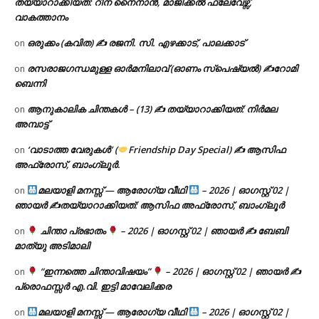
തയ്യാറാക്കിയത്: റീന നൈനാൻ, മാജിക്കൽ ഫ്ലേവേഴ്സ്,
വാകത്താനം
ഒരുക്കം (കവിത) ✍ രജനി. സി. എഴക്കാട്, പാലക്കാട്
on
രസരാജഗന്ധമുള്ള ഓർമനിലാവ് (ഓണം സ്‌പെഷ്യൽ) ✍റോമി
on
ബെന്നി
ആനുകാലിക ചിന്തകൾ – (13) ✍ തയ്യാറാക്കിയത്: നിർമല
on
അമ്പാട്ട്
‘വാടാത്ത വേരുകൾ’ (
Friendship Day Special) ✍ ആസിഫ
on
അഫ്രോസ്, ബാംഗ്ലൂർ.
മലയാളി മനസ്സ് — ആരോഗ്യ വീഥി
– 2026 | ഓഗസ്റ്റ് 02 |
on
ഞായർ ✍
തയ്യാറാക്കിയത്: ആസിഫ അഫ്രോസ്, ബാംഗ്ലൂർ
ചിന്താ പ്രഭാതം
– 2026 | ഓഗസ്റ്റ് 02 | ഞായർ ✍
ബേബി
on
മാത്യു അടിമാലി
“ഇന്നത്തെ ചിന്താവിഷയം”
– 2026 | ഓഗസ്റ്റ് 02 | ഞായർ ✍
on
പ്രൊഫസ്സർ എ.വി. ഇട്ടി മാവേലിക്കര
മലയാളി മനസ്സ് — ആരോഗ്യ വീഥി
– 2026 | ഓഗസ്റ്റ് 02 |
on