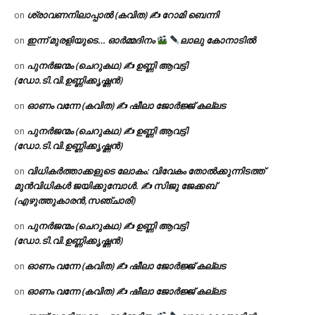
ശ്രാവണനിലാപ്പാൽ (കവിത) ✍ റോമി ബെന്നി
on
ഇന്ന് മുരളിയുടെ… ഓർമ്മദിനം
ലാലു കോനാടിൽ
on
പുനർജന്മം (ചെറുകഥ) ✍ ഉണ്ണി ആവട്ടി
on
(ഡോ.ടി.വി.ഉണ്ണിക്കൃഷ്ണൻ)
ഓണം വന്നേ (കവിത) ✍ ഷീലാ ജോർജ്ജ് കല്ലട
on
പുനർജന്മം (ചെറുകഥ) ✍ ഉണ്ണി ആവട്ടി
on
(ഡോ.ടി.വി.ഉണ്ണിക്കൃഷ്ണൻ)
വിധികർത്താക്കളുടെ ലോകം: വിവേകം തോൽക്കുന്നിടത്ത്
on
മുൻവിധികൾ ജയിക്കുമ്പോൾ. ✍️ സിജു ജേക്കബ്
(എഴുത്തുകാരൻ,സഞ്ചാരി)
പുനർജന്മം (ചെറുകഥ) ✍ ഉണ്ണി ആവട്ടി
on
(ഡോ.ടി.വി.ഉണ്ണിക്കൃഷ്ണൻ)
ഓണം വന്നേ (കവിത) ✍ ഷീലാ ജോർജ്ജ് കല്ലട
on
ഓണം വന്നേ (കവിത) ✍ ഷീലാ ജോർജ്ജ് കല്ലട
on