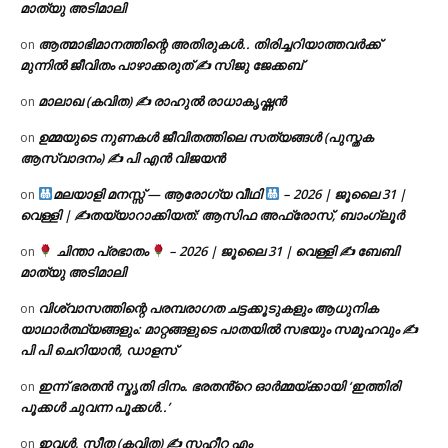
മാത്യു അടിമാലി
ആത്മാഭിമാനത്തിന്റെ അതിരുകൾ.. തിരിച്ചറിയാത്തവർക്ക്
on
മുന്നിൽ ജീവിതം പാഴാക്കരുത് ✍️ സിജു ജേക്കബ്
മാലാഖ (കവിത) ✍ രാഹുൽ രാധാകൃഷ്ണൻ
on
ഉമ്മയുടെ നുണകൾ ജീവിതത്തിലെ സത്യങ്ങൾ (പുസ്തക
on
ആസ്വാദനം) ✍ പി എൻ വിജയൻ
മലയാളി മനസ്സ് — ആരോഗ്യ വീഥി
– 2026 | ജൂലൈ 31 |
on
വെള്ളി | ✍
തയ്യാറാക്കിയത്: ആസിഫ അഫ്രോസ്, ബാംഗ്ലൂർ
ചിന്താ പ്രഭാതം
– 2026 | ജൂലൈ 31 | വെള്ളി ✍
ബേബി
on
മാത്യു അടിമാലി
വിശ്വാസത്തിന്റെ പരമ്പരാഗത ചട്ടക്കൂടുകളും ആധുനിക
on
യാഥാർത്ഥ്യങ്ങളും: മാറ്റങ്ങളുടെ പാതയിൽ സഭയും സമൂഹവും ✍
പി പി ചെറിയാൻ, ഡാളസ്
ഇന്ന് ഭരതൻ സ്മൃതി ദിനം. ഭരതൻ്റെ ഓർമ്മയ്ക്കായി ‘ഇത്തിരി
on
പൂക്കൾ ചുവന്ന പൂക്കൾ..’
ഇവൾ, സീത (കവിത) ✍ സഹീറ എം
on