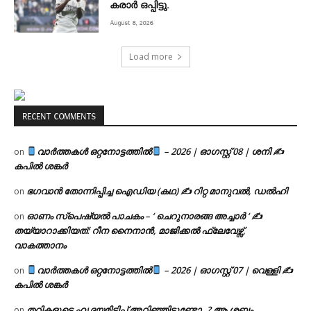
കരാർ ഒപ്പിട്ടു.
August 8, 2026
Load more
RECENT COMMENTS
വാർത്തകൾ ഒറ്റനോട്ടത്തിൽ
– 2026 | ഓഗസ്റ്റ് 08 | ശനി ✍
on
കപിൽ ശങ്കർ
ഭഗവാൻ തോന്നിപ്പിച്ച ഐഡിയ (കഥ) ✍ റിറ്റ മാനുവൽ, ഡൽഹി
on
ഓണം സ്പെഷ്യൽ പാചകം – ‘ ചെറുനാരങ്ങ അച്ചാർ ‘ ✍
on
തയ്യാറാക്കിയത്: റീന നൈനാൻ, മാജിക്കൽ ഫ്ലേവേഴ്സ്,
വാകത്താനം
വാർത്തകൾ ഒറ്റനോട്ടത്തിൽ
– 2026 | ഓഗസ്റ്റ് 07 | വെള്ളി ✍
on
കപിൽ ശങ്കർ
തറികളുടെ ഹൃദയമിടിപ്പ് അറിഞ്ഞിട്ടുണ്ടോ..? ആ ശബ്ദം
on