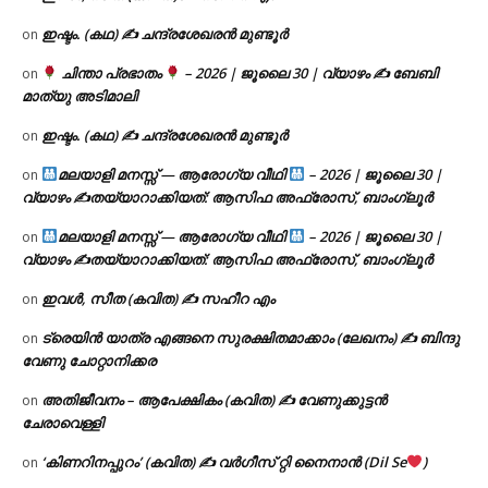
ഇഷ്ടം. (കഥ) ✍ ചന്ദ്രശേഖരൻ മുണ്ടൂർ
on
ചിന്താ പ്രഭാതം
– 2026 | ജൂലൈ 30 | വ്യാഴം ✍
ബേബി
on
മാത്യു അടിമാലി
ഇഷ്ടം. (കഥ) ✍ ചന്ദ്രശേഖരൻ മുണ്ടൂർ
on
മലയാളി മനസ്സ് — ആരോഗ്യ വീഥി
– 2026 | ജൂലൈ 30 |
on
വ്യാഴം ✍
തയ്യാറാക്കിയത്: ആസിഫ അഫ്രോസ്, ബാംഗ്ലൂർ
മലയാളി മനസ്സ് — ആരോഗ്യ വീഥി
– 2026 | ജൂലൈ 30 |
on
വ്യാഴം ✍
തയ്യാറാക്കിയത്: ആസിഫ അഫ്രോസ്, ബാംഗ്ലൂർ
ഇവൾ, സീത (കവിത) ✍ സഹീറ എം
on
ട്രെയിൻ യാത്ര എങ്ങനെ സുരക്ഷിതമാക്കാം (ലേഖനം) ✍ ബിന്ദു
on
വേണു ചോറ്റാനിക്കര
അതിജീവനം – ആപേക്ഷികം (കവിത) ✍ വേണുക്കുട്ടൻ
on
ചേരാവെള്ളി
‘കിണറിനപ്പുറം’ (കവിത) ✍ വർഗീസ് റ്റി നൈനാൻ (Dil Se
)
on