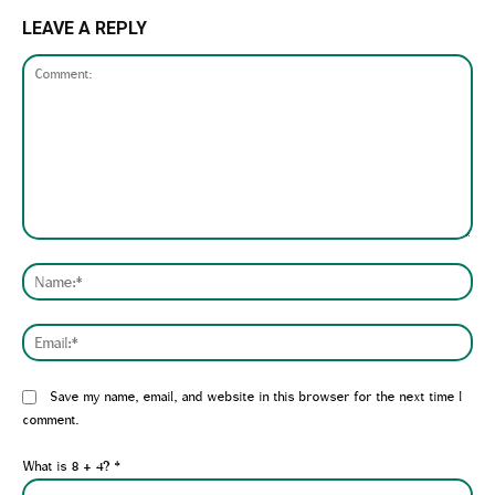
LEAVE A REPLY
Comment:
Nam
Emai
Website:
Save my name, email, and website in this browser for the next time I
comment.
What is 8 + 4?
*