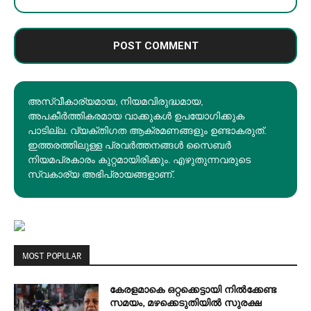
അസ്വീകാര്യമായ, നിയമവിരുദ്ധമായ,
അപകീര്‍ത്തികരമായ വാക്കുകൾ ഉപയോഗിക്കുക
പാടില്ല. വ്യക്തിഗത ആക്രമണങ്ങളും ഉണ്ടാകരുത്.
ഇത്തരത്തിലുള്ള പ്രവർത്തനങ്ങൾ സൈബർ
നിയമപ്രകാരം കുറ്റമായിരിക്കും. എഴുതുന്നവരുടെ
സ്വകാര്യ അഭിപ്രായങ്ങളാണ്.
MOST POPULAR
കേരളമാകെ ഒറ്റക്കെട്ടായി നിൽക്കേണ്ട
സമയം, മഴക്കെടുതിയിൽ സുരക്ഷ