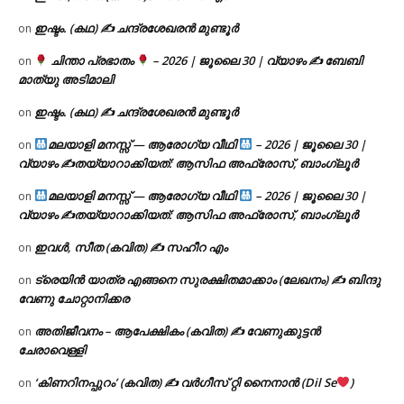
ഇഷ്ടം. (കഥ) ✍ ചന്ദ്രശേഖരൻ മുണ്ടൂർ
on
ചിന്താ പ്രഭാതം
– 2026 | ജൂലൈ 30 | വ്യാഴം ✍
ബേബി
on
മാത്യു അടിമാലി
ഇഷ്ടം. (കഥ) ✍ ചന്ദ്രശേഖരൻ മുണ്ടൂർ
on
മലയാളി മനസ്സ് — ആരോഗ്യ വീഥി
– 2026 | ജൂലൈ 30 |
on
വ്യാഴം ✍
തയ്യാറാക്കിയത്: ആസിഫ അഫ്രോസ്, ബാംഗ്ലൂർ
മലയാളി മനസ്സ് — ആരോഗ്യ വീഥി
– 2026 | ജൂലൈ 30 |
on
വ്യാഴം ✍
തയ്യാറാക്കിയത്: ആസിഫ അഫ്രോസ്, ബാംഗ്ലൂർ
ഇവൾ, സീത (കവിത) ✍ സഹീറ എം
on
ട്രെയിൻ യാത്ര എങ്ങനെ സുരക്ഷിതമാക്കാം (ലേഖനം) ✍ ബിന്ദു
on
വേണു ചോറ്റാനിക്കര
അതിജീവനം – ആപേക്ഷികം (കവിത) ✍ വേണുക്കുട്ടൻ
on
ചേരാവെള്ളി
‘കിണറിനപ്പുറം’ (കവിത) ✍ വർഗീസ് റ്റി നൈനാൻ (Dil Se
)
on