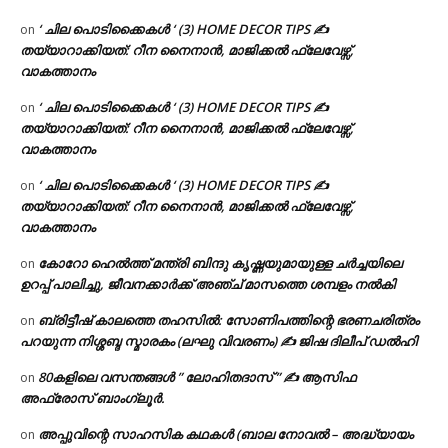
‘ ചില പൊടിക്കൈകൾ ‘ (3) HOME DECOR TIPS ✍
on
തയ്യാറാക്കിയത്: റീന നൈനാൻ, മാജിക്കൽ ഫ്ലേവേഴ്സ്,
വാകത്താനം
‘ ചില പൊടിക്കൈകൾ ‘ (3) HOME DECOR TIPS ✍
on
തയ്യാറാക്കിയത്: റീന നൈനാൻ, മാജിക്കൽ ഫ്ലേവേഴ്സ്,
വാകത്താനം
‘ ചില പൊടിക്കൈകൾ ‘ (3) HOME DECOR TIPS ✍
on
തയ്യാറാക്കിയത്: റീന നൈനാൻ, മാജിക്കൽ ഫ്ലേവേഴ്സ്,
വാകത്താനം
കോറോ ഹെൽത്ത് മന്ത്രി ബിന്ദു കൃഷ്ണയുമായുള്ള ചർച്ചയിലെ
on
ഉറപ്പ് പാലിച്ചു, ജീവനക്കാർക്ക് അഞ്ച് മാസത്തെ ശമ്പളം നൽകി
ബ്രിട്ടീഷ് കാലത്തെ തഹസിൽ: സോണിപത്തിന്റെ ഭരണചരിത്രം
on
പറയുന്ന നിശ്ശബ്ദ സ്മാരകം (ലഘു വിവരണം) ✍ ജിഷ ദിലീപ് ഡൽഹി
80കളിലെ വസന്തങ്ങൾ ” ലോഹിതദാസ് ” ✍ ആസിഫ
on
അഫ്രോസ് ബാംഗ്ലൂർ.
അപ്പുവിന്റെ സാഹസിക കഥകൾ (ബാല നോവൽ – അദ്ധ്യായം
on