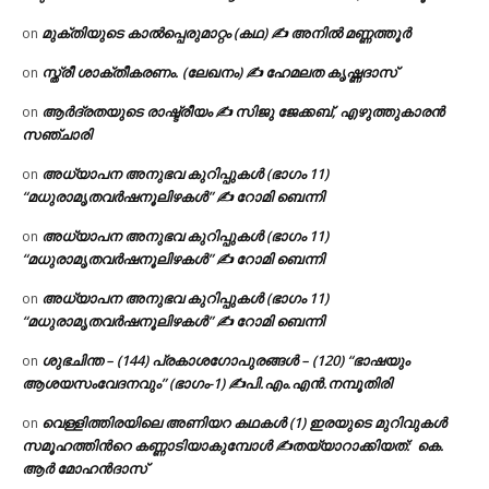
മുക്തിയുടെ കാൽപ്പെരുമാറ്റം (കഥ) ✍ അനിൽ മണ്ണത്തൂർ
on
സ്ത്രീ ശാക്തീകരണം. (ലേഖനം) ✍ ഹേമലത കൃഷ്ണദാസ്
on
ആർദ്രതയുടെ രാഷ്ട്രീയം ✍️ സിജു ജേക്കബ്, എഴുത്തുകാരൻ
on
സഞ്ചാരി
അധ്യാപന അനുഭവ കുറിപ്പുകൾ (ഭാഗം 11)
on
“മധുരാമൃതവർഷനൂലിഴകൾ” ✍ റോമി ബെന്നി
അധ്യാപന അനുഭവ കുറിപ്പുകൾ (ഭാഗം 11)
on
“മധുരാമൃതവർഷനൂലിഴകൾ” ✍ റോമി ബെന്നി
അധ്യാപന അനുഭവ കുറിപ്പുകൾ (ഭാഗം 11)
on
“മധുരാമൃതവർഷനൂലിഴകൾ” ✍ റോമി ബെന്നി
ശുഭചിന്ത – (144) പ്രകാശഗോപുരങ്ങൾ – (120) “ഭാഷയും
on
ആശയസംവേദനവും” (ഭാഗം-1) ✍പി.എം.എൻ.നമ്പൂതിരി
വെള്ളിത്തിരയിലെ അണിയറ കഥകൾ (1) ഇരയുടെ മുറിവുകൾ
on
സമൂഹത്തിന്‍റെ കണ്ണാടിയാകുമ്പോൾ ✍തയ്യാറാക്കിയത്: കെ.
ആര്‍ മോഹന്‍ദാസ്