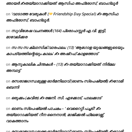
ഞായർ ✍
തയ്യാറാക്കിയത്: ആസിഫ അഫ്രോസ്, ബാംഗ്ലൂർ
‘വാടാത്ത വേരുകൾ’ (
Friendship Day Special) ✍ ആസിഫ
on
അഫ്രോസ്, ബാംഗ്ലൂർ.
സുവിശേഷ വചനങ്ങൾ (164) പ്രൊഫസ്സർ എ.വി. ഇട്ടി,
on
മാവേലിക്കര
സ സ സ ക്ലാസിക് വാരഫലം: (13) ‘ആഗോള യുദ്ധങ്ങളുടെയും
on
കാപട്യത്തിന്റെയും കാലം’ ✍ അഷ്റഫ് കാളത്തോട്
ആനുകാലിക ചിന്തകൾ – (13) ✍ തയ്യാറാക്കിയത്: നിർമല
on
അമ്പാട്ട്
രസരാജഗന്ധമുള്ള ഓർമനിലാവ് (ഓണം സ്‌പെഷ്യൽ) ✍റോമി
on
ബെന്നി
ഒരുക്കം (കവിത) ✍ രജനി. സി. എഴക്കാട്, പാലക്കാട്
on
ഓണം സ്പെഷ്യൽ പാചകം – ‘ വെറൈറ്റി പച്ചടി’ ✍
on
തയ്യാറാക്കിയത്: റീന നൈനാൻ, മാജിക്കൽ ഫ്ലേവേഴ്സ്,
വാകത്താനം
രസരാജഗന്ധമുള്ള ഓർമനിലാവ് (ഓണം സ്‌പെഷ്യൽ) ✍റോമി
on