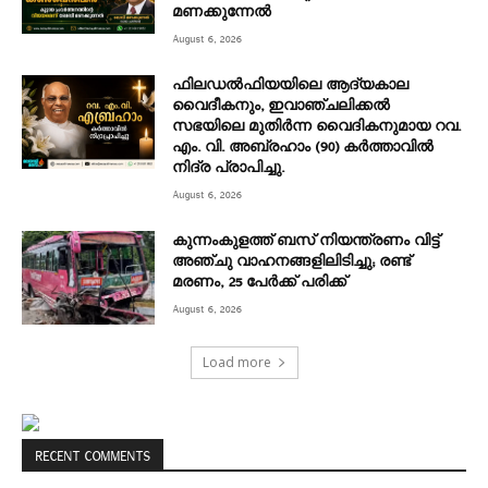
മണക്കുന്നേല്‍
August 6, 2026
ഫിലഡൽഫിയയിലെ ആദ്യകാല
വൈദീകനും, ഇവാഞ്ചലിക്കൽ
സഭയിലെ മുതിർന്ന വൈദികനുമായ റവ.
എം. വി. അബ്രഹാം (90) കർത്താവിൽ
നിദ്ര പ്രാപിച്ചു.
August 6, 2026
കുന്നംകുളത്ത് ബസ് നിയന്ത്രണം വിട്ട്
അഞ്ചു വാഹനങ്ങളിലിടിച്ചു; രണ്ട്
മരണം, 25 പേർക്ക് പരിക്ക്
August 6, 2026
Load more
RECENT COMMENTS