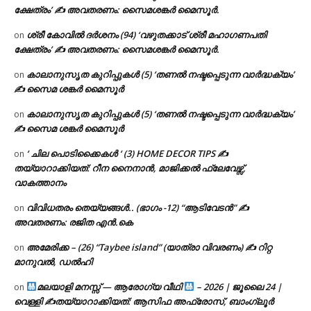
ക്ഷേത്രം’ ✍ അവതരണം: സൈമശങ്കർ മൈസൂർ.
ശ്രീ കോവിൽ ദർശനം (94) ‘വഴുതക്കാട് ശ്രീ മഹാഗണപതി
on
ക്ഷേത്രം’ ✍ അവതരണം: സൈമശങ്കർ മൈസൂർ.
കാലാനുസൃത കുറിപ്പുകൾ (5) ‘തണൽ നഷ്ടപ്പെടുന്ന വാർദ്ധക്യം’
on
✍ സൈമ ശങ്കർ മൈസൂർ
കാലാനുസൃത കുറിപ്പുകൾ (5) ‘തണൽ നഷ്ടപ്പെടുന്ന വാർദ്ധക്യം’
on
✍ സൈമ ശങ്കർ മൈസൂർ
‘ ചില പൊടിക്കൈകൾ ‘ (3) HOME DECOR TIPS ✍
on
തയ്യാറാക്കിയത്: റീന നൈനാൻ, മാജിക്കൽ ഫ്ലേവേഴ്സ്,
വാകത്താനം
വിവിധതരം തെയ്യങ്ങൾ.. (ഭാഗം -12) “ആടിവേടൻ” ✍
on
അവതരണം: രജിത എൻ.കെ
അമേരിക്ക – (26) “Taybee island” (യാത്രാ വിവരണം) ✍ റിറ്റ
on
മാനുവൽ, ഡൽഹി
മലയാളി മനസ്സ് — ആരോഗ്യ വീഥി
– 2026 | ജൂലൈ 24 |
on
വെള്ളി ✍
തയ്യാറാക്കിയത്: ആസിഫ അഫ്രോസ്, ബാംഗ്ലൂർ