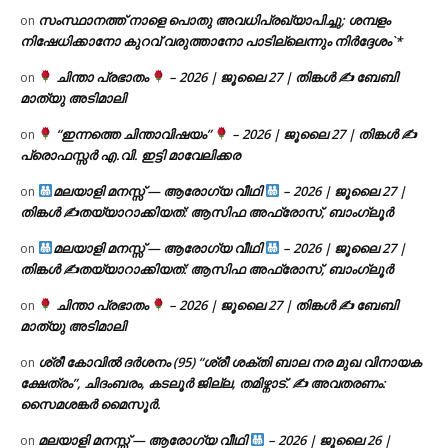
സംസ്ഥാനത്ത് നാളെ പൊതു അവധിപ്രഖ്യാപിച്ചു; ശമ്പളം
on
നിഷേധിക്കാനോ കുറവ് വരുത്താനോ പാടില്ലെന്നും നിർദ്ദേശം`*
ചിന്താ പ്രഭാതം
– 2026 | ജൂലൈ 27 | തിങ്കൾ ✍
ബേബി
on
മാത്യു അടിമാലി
“ഇന്നത്തെ ചിന്താവിഷയം”
– 2026 | ജൂലൈ 27 | തിങ്കൾ ✍
on
പ്രൊഫസ്സർ എ.വി. ഇട്ടി മാവേലിക്കര
മലയാളി മനസ്സ് — ആരോഗ്യ വീഥി
– 2026 | ജൂലൈ 27 |
on
തിങ്കൾ ✍
തയ്യാറാക്കിയത്: ആസിഫ അഫ്രോസ്, ബാംഗ്ലൂർ
മലയാളി മനസ്സ് — ആരോഗ്യ വീഥി
– 2026 | ജൂലൈ 27 |
on
തിങ്കൾ ✍
തയ്യാറാക്കിയത്: ആസിഫ അഫ്രോസ്, ബാംഗ്ലൂർ
ചിന്താ പ്രഭാതം
– 2026 | ജൂലൈ 27 | തിങ്കൾ ✍
ബേബി
on
മാത്യു അടിമാലി
ശ്രീ കോവിൽ ദർശനം (95) “ശ്രീ ശക്തി ബാല നര മുഖ വിനായക
on
ക്ഷേത്രം”, ചിദംബരം, കടലൂർ ജില്ല, തമിഴ്നാട്. ✍ അവതരണം:
സൈമശങ്കർ മൈസൂർ.
മലയാളി മനസ്സ് — ആരോഗ്യ വീഥി
– 2026 | ജൂലൈ 26 |
on