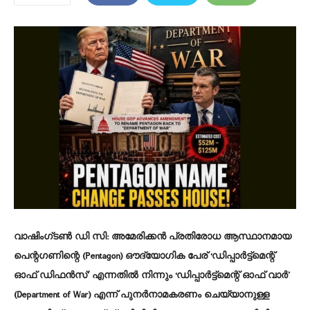
വാഷിംഗ്‌ടൺ ഡി സി:
അമേരിക്കൻ പ്രതിരോധ ആസ്ഥാനമായ
പെന്റഗണിന്റെ (Pentagon) ഔദ്യോഗിക പേര് ‘ഡിപ്പാർട്ട്‌മെന്റ്
ഓഫ് ഡിഫൻസ്’ എന്നതിൽ നിന്നും ‘ഡിപ്പാർട്ട്‌മെന്റ് ഓഫ് വാർ’
(Department of War) എന്ന് പുനർനാമകരണം ചെയ്യാനുള്ള