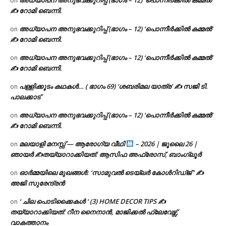
on
✍ റോമി ബെന്നി.
അധ്യാപന അനുഭവക്കുറിപ്പ് (ഭാഗം – 12) ‘പൊന്നീർക്കിൽ കമ്മൽ’
on
✍ റോമി ബെന്നി.
അധ്യാപന അനുഭവക്കുറിപ്പ് (ഭാഗം – 12) ‘പൊന്നീർക്കിൽ കമ്മൽ’
on
✍ റോമി ബെന്നി.
പള്ളിക്കൂടം കഥകൾ… ( ഭാഗം 69) ‘ശബരിമല യാത്ര’ ✍ സജി ടി.
on
പാലക്കാട്
അധ്യാപന അനുഭവക്കുറിപ്പ് (ഭാഗം – 12) ‘പൊന്നീർക്കിൽ കമ്മൽ’
on
✍ റോമി ബെന്നി.
മലയാളി മനസ്സ് — ആരോഗ്യ വീഥി
– 2026 | ജൂലൈ 26 |
on
ഞായർ ✍
തയ്യാറാക്കിയത്: ആസിഫ അഫ്രോസ്, ബാംഗ്ലൂർ
ഓർമ്മയിലെ മുഖങ്ങൾ: ‘സാമുവൽ ടെയ്ലർ കോൾറിഡ്ജ് ‘ ✍
on
അജി സുരേന്ദ്രൻ
‘ ചില പൊടിക്കൈകൾ ‘ (3) HOME DECOR TIPS ✍
on
തയ്യാറാക്കിയത്: റീന നൈനാൻ, മാജിക്കൽ ഫ്ലേവേഴ്സ്,
വാകത്താനം