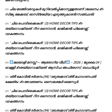
ചില മടങ്ങിവരവുകൾ മുറിവേൽപ്പിക്കാനുള്ളതാണ്! (ലേഖനം) ✍️
on
സിജു ജേക്കബ്, ഓസ്‌ട്രേലിയ (എഴുത്തുകാരൻ/സഞ്ചാരി)
‘ ചില പൊടിക്കൈകൾ ‘ (3) HOME DECOR TIPS ✍
on
തയ്യാറാക്കിയത്: റീന നൈനാൻ, മാജിക്കൽ ഫ്ലേവേഴ്സ്,
വാകത്താനം
‘ ചില പൊടിക്കൈകൾ ‘ (3) HOME DECOR TIPS ✍
on
തയ്യാറാക്കിയത്: റീന നൈനാൻ, മാജിക്കൽ ഫ്ലേവേഴ്സ്,
വാകത്താനം
മലയാളി മനസ്സ് — ആരോഗ്യ വീഥി
– 2026 | ജൂലൈ 24 |
on
വെള്ളി ✍
തയ്യാറാക്കിയത്: ആസിഫ അഫ്രോസ്, ബാംഗ്ലൂർ
ശ്രീ കോവിൽ ദർശനം (94) ‘വഴുതക്കാട് ശ്രീ മഹാഗണപതി
on
ക്ഷേത്രം’ ✍ അവതരണം: സൈമശങ്കർ മൈസൂർ.
‘ ചില പൊടിക്കൈകൾ ‘ (3) HOME DECOR TIPS ✍
on
തയ്യാറാക്കിയത്: റീന നൈനാൻ, മാജിക്കൽ ഫ്ലേവേഴ്സ്,
വാകത്താനം
ശ്രീ കോവിൽ ദർശനം (94) ‘വഴുതക്കാട് ശ്രീ മഹാഗണപതി
on