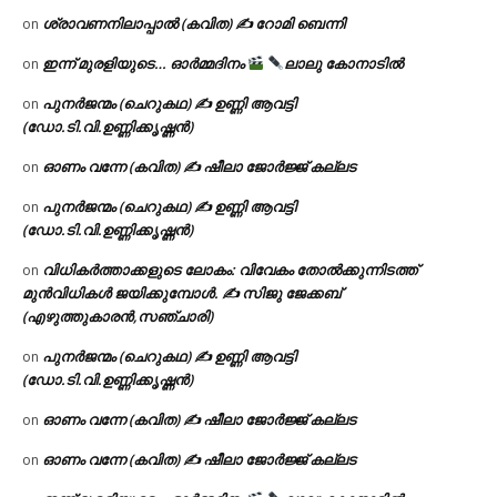
ശ്രാവണനിലാപ്പാൽ (കവിത) ✍ റോമി ബെന്നി
on
ഇന്ന് മുരളിയുടെ… ഓർമ്മദിനം
ലാലു കോനാടിൽ
on
പുനർജന്മം (ചെറുകഥ) ✍ ഉണ്ണി ആവട്ടി
on
(ഡോ.ടി.വി.ഉണ്ണിക്കൃഷ്ണൻ)
ഓണം വന്നേ (കവിത) ✍ ഷീലാ ജോർജ്ജ് കല്ലട
on
പുനർജന്മം (ചെറുകഥ) ✍ ഉണ്ണി ആവട്ടി
on
(ഡോ.ടി.വി.ഉണ്ണിക്കൃഷ്ണൻ)
വിധികർത്താക്കളുടെ ലോകം: വിവേകം തോൽക്കുന്നിടത്ത്
on
മുൻവിധികൾ ജയിക്കുമ്പോൾ. ✍️ സിജു ജേക്കബ്
(എഴുത്തുകാരൻ,സഞ്ചാരി)
പുനർജന്മം (ചെറുകഥ) ✍ ഉണ്ണി ആവട്ടി
on
(ഡോ.ടി.വി.ഉണ്ണിക്കൃഷ്ണൻ)
ഓണം വന്നേ (കവിത) ✍ ഷീലാ ജോർജ്ജ് കല്ലട
on
ഓണം വന്നേ (കവിത) ✍ ഷീലാ ജോർജ്ജ് കല്ലട
on