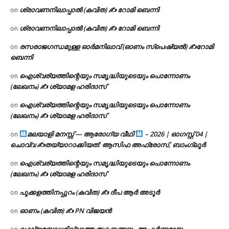
ശ്രാവണനിലാപ്പാൽ (കവിത) ✍ റോമി ബെന്നി
on
ശ്രാവണനിലാപ്പാൽ (കവിത) ✍ റോമി ബെന്നി
on
രസരാജഗന്ധമുള്ള ഓർമനിലാവ് (ഓണം സ്‌പെഷ്യൽ) ✍റോമി
on
ബെന്നി
ഐശ്വര്യത്തിന്റെയും സമൃദ്ധിയുടെയും പൊന്നോണം
on
(ലേഖനം) ✍ ശ്യാമള ഹരിദാസ്
ഐശ്വര്യത്തിന്റെയും സമൃദ്ധിയുടെയും പൊന്നോണം
on
(ലേഖനം) ✍ ശ്യാമള ഹരിദാസ്
മലയാളി മനസ്സ് — ആരോഗ്യ വീഥി
– 2026 | ഓഗസ്റ്റ് 04 |
on
ചൊവ്വ ✍
തയ്യാറാക്കിയത്: ആസിഫ അഫ്രോസ്, ബാംഗ്ലൂർ
ഐശ്വര്യത്തിന്റെയും സമൃദ്ധിയുടെയും പൊന്നോണം
on
(ലേഖനം) ✍ ശ്യാമള ഹരിദാസ്
പൂക്കളത്തിനപ്പുറം (കവിത) ✍ ദീപ ആർ അടൂർ
on
ഓണം (കവിത) ✍ PN വിജയൻ
on
ലക്ഷ്യബോധമില്ലാത്ത തുടക്കങ്ങളും അപൂർണ്ണമായ