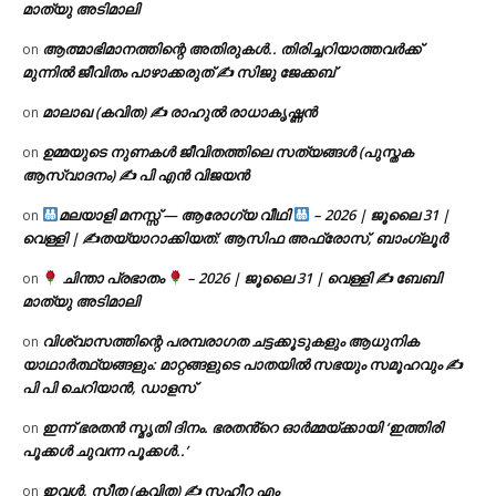
മാത്യു അടിമാലി
ആത്മാഭിമാനത്തിന്റെ അതിരുകൾ.. തിരിച്ചറിയാത്തവർക്ക്
on
മുന്നിൽ ജീവിതം പാഴാക്കരുത് ✍️ സിജു ജേക്കബ്
മാലാഖ (കവിത) ✍ രാഹുൽ രാധാകൃഷ്ണൻ
on
ഉമ്മയുടെ നുണകൾ ജീവിതത്തിലെ സത്യങ്ങൾ (പുസ്തക
on
ആസ്വാദനം) ✍ പി എൻ വിജയൻ
മലയാളി മനസ്സ് — ആരോഗ്യ വീഥി
– 2026 | ജൂലൈ 31 |
on
വെള്ളി | ✍
തയ്യാറാക്കിയത്: ആസിഫ അഫ്രോസ്, ബാംഗ്ലൂർ
ചിന്താ പ്രഭാതം
– 2026 | ജൂലൈ 31 | വെള്ളി ✍
ബേബി
on
മാത്യു അടിമാലി
വിശ്വാസത്തിന്റെ പരമ്പരാഗത ചട്ടക്കൂടുകളും ആധുനിക
on
യാഥാർത്ഥ്യങ്ങളും: മാറ്റങ്ങളുടെ പാതയിൽ സഭയും സമൂഹവും ✍
പി പി ചെറിയാൻ, ഡാളസ്
ഇന്ന് ഭരതൻ സ്മൃതി ദിനം. ഭരതൻ്റെ ഓർമ്മയ്ക്കായി ‘ഇത്തിരി
on
പൂക്കൾ ചുവന്ന പൂക്കൾ..’
ഇവൾ, സീത (കവിത) ✍ സഹീറ എം
on