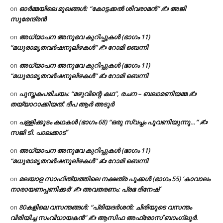
ഓർമ്മയിലെ മുഖങ്ങൾ: “കോട്ടക്കൽ ശിവരാമൻ” ✍ അജി
on
സുരേന്ദ്രൻ
അധ്യാപന അനുഭവ കുറിപ്പുകൾ (ഭാഗം 11)
on
“മധുരാമൃതവർഷനൂലിഴകൾ” ✍ റോമി ബെന്നി
അധ്യാപന അനുഭവ കുറിപ്പുകൾ (ഭാഗം 11)
on
“മധുരാമൃതവർഷനൂലിഴകൾ” ✍ റോമി ബെന്നി
പുസ്തകപരിചയം: “മഴുവിന്റെ കഥ”, രചന – ബലാമണിയമ്മ ✍
on
തയ്യാറാക്കിയത്: ദീപ ആർ അടൂർ
പള്ളിക്കൂടം കഥകൾ (ഭാഗം 68) “ഒരു സ്വപ്നം പൂവണിയുന്നു…” ✍
on
സജി ടി. പാലക്കാട്
അധ്യാപന അനുഭവ കുറിപ്പുകൾ (ഭാഗം 11)
on
“മധുരാമൃതവർഷനൂലിഴകൾ” ✍ റോമി ബെന്നി
മലയാള സാഹിത്യത്തിലെ നക്ഷത്ര പൂക്കൾ (ഭാഗം 55) ‘കാവാലം
on
നാരായണപ്പണിക്കർ’ ✍ അവതരണം: പ്രഭ ദിനേഷ്
80കളിലെ വസന്തങ്ങൾ: “പ്രിയദർശൻ: ചിരിയുടെ വസന്തം
on
വിരിയിച്ച സംവിധായകൻ” ✍ ആസിഫ അഫ്രോസ് ബാംഗ്ലൂർ.