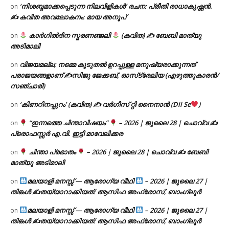
‘നിശബ്ദമാക്കപ്പെടുന്ന നിലവിളികൾ’ രചന: പ്രീതി രാധാകൃഷ്ണൻ.
on
✍ കവിത അവലോകനം: മായ അനൂപ്
കാർഗിൽദിന സ്മരണഞ്ജലി
(കവിത) ✍ ബേബി മാത്യു
on
അടിമാലി
വിജയമല്ല; നമ്മെ കൂടുതൽ ഉറപ്പുള്ള മനുഷ്യരാക്കുന്നത്
on
പരാജയങ്ങളാണ് ✍️സിജു ജേക്കബ്, ഓസ്‌ട്രേലിയ (എഴുത്തുകാരൻ/
സഞ്ചാരി)
‘കിണറിനപ്പുറം’ (കവിത) ✍ വർഗീസ് റ്റി നൈനാൻ (Dil Se
)
on
“ഇന്നത്തെ ചിന്താവിഷയം”
– 2026 | ജൂലൈ 28 | ചൊവ്വ ✍
on
പ്രൊഫസ്സർ എ.വി. ഇട്ടി മാവേലിക്കര
ചിന്താ പ്രഭാതം
– 2026 | ജൂലൈ 28 | ചൊവ്വ ✍
ബേബി
on
മാത്യു അടിമാലി
മലയാളി മനസ്സ് — ആരോഗ്യ വീഥി
– 2026 | ജൂലൈ 27 |
on
തിങ്കൾ ✍
തയ്യാറാക്കിയത്: ആസിഫ അഫ്രോസ്, ബാംഗ്ലൂർ
മലയാളി മനസ്സ് — ആരോഗ്യ വീഥി
– 2026 | ജൂലൈ 27 |
on
തിങ്കൾ ✍
തയ്യാറാക്കിയത്: ആസിഫ അഫ്രോസ്, ബാംഗ്ലൂർ