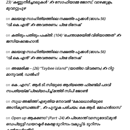
23) ‘കണ്ണുനീർച്ചാലുകൾ ‘ ✍ സോഫിയാമ്മ ജോസ്, വാഴക്കുളം,
മുവാറ്റുപുഴ
മലയാള സാഹിത്യത്തിലെ നക്ഷത്ര പൂക്കൾ (ഭാഗം 56)
on
“വി.കെ.എൻ” ✍ അവതരണം: പ്രഭ ദിനേഷ്
കതിരും പതിരും പംക്തി: (104) ‘ചെന്താമരയിൽ വിരിയാത്തത് ‘ ✍
on
ജസിയഷാജഹാൻ.
മലയാള സാഹിത്യത്തിലെ നക്ഷത്ര പൂക്കൾ (ഭാഗം 56)
on
“വി.കെ.എൻ” ✍ അവതരണം: പ്രഭ ദിനേഷ്
അമേരിക്ക – (26) “Taybee island” (യാത്രാ വിവരണം) ✍ റിറ്റ
on
മാനുവൽ, ഡൽഹി
കെ .എസ് . ആർ.ടി.സിയുടെ ആദ്യത്തെ ഫ്രണ്ട്ലി പദവി
on
സപര്യയ്ക്ക് പ്രഖ്യാപിച്ച് മന്ത്രി സിപി ജോൺ
സുധ അജിത്ത് എഴുതിയ നോവൽ “കോലധാരിയുടെ
on
അഗ്നികുണ്ഡങ്ങള്‍” , ✍ പുസ്തക പരിചയം: കെ ആർ. മോഹൻദാസ്
Open up ആകണോ? (Part -24) ✍ പ്രശാന്ത് വാസുദേവ് (മുൻ
on
ഡെപ്യൂട്ടി ഡയറക്ടർ കേരള ടൂറിസം വകുപ്പ് & ടൂറിസം
കൺസൾട്ടൻ്റ്).