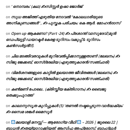
‘ നൊമ്പരം’ (കഥ) ✍സിസ്റ്റർ ഉഷാ ജോർജ്
on
സുധ അജിത്ത് എഴുതിയ നോവൽ “കോലധാരിയുടെ
on
അഗ്നികുണ്ഡങ്ങള്‍” , ✍ പുസ്തക പരിചയം: കെ ആർ. മോഹൻദാസ്
Open up ആകണോ? (Part -24) ✍ പ്രശാന്ത് വാസുദേവ് (മുൻ
on
ഡെപ്യൂട്ടി ഡയറക്ടർ കേരള ടൂറിസം വകുപ്പ് & ടൂറിസം
കൺസൾട്ടൻ്റ്).
ചില മടങ്ങിവരവുകൾ മുറിവേൽപ്പിക്കാനുള്ളതാണ്! (ലേഖനം) ✍️
on
സിജു ജേക്കബ്, ഓസ്‌ട്രേലിയ (എഴുത്തുകാരൻ/സഞ്ചാരി)
വിമർശനങ്ങളുടെ കാറ്റിൽ ഉലയാത്ത ജീവിതങ്ങൾ (ലേഖനം) ✍️
on
സിജു ജേക്കബ്, ഓസ്‌ട്രേലിയ (എഴുത്തുകാരൻ/സഞ്ചാരി)
കൺമണി പോലെ.. (ക്രിസ്തീയ ഭക്തിഗാനം) ✍ ബൈജു
on
തെക്കുംപുറത്ത്
കാലാനുസൃത കുറിപ്പുകൾ (5) ‘തണൽ നഷ്ടപ്പെടുന്ന വാർദ്ധക്യം’
on
✍ സൈമ ശങ്കർ മൈസൂർ
മലയാളി മനസ്സ് — ആരോഗ്യ വീഥി
– 2026 | ജൂലൈ 22 |
on
ബുധൻ ✍
തയ്യാറാക്കിയത്: ആസിഫ അഫ്രോസ്, ബാംഗ്ലൂർ