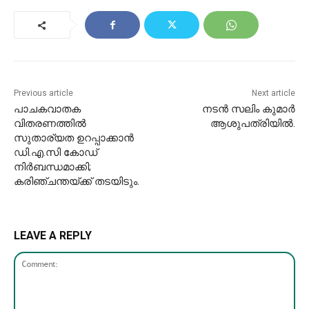
Previous article
Next article
പാചകവാതക
നടൻ സലിം കുമാർ
വിതരണത്തിൽ
ആശുപത്രിയിൽ.
സുതാര്യത ഉറപ്പാക്കാൻ
ഡി.എ.സി കോഡ്
നിർബന്ധമാക്കി;
കരിഞ്ചന്തയ്ക്ക് തടയിടും.
LEAVE A REPLY