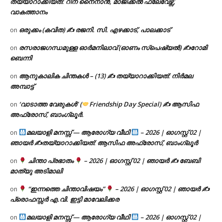
തയ്യാറാക്കിയത്: റീന നൈനാൻ, മാജിക്കൽ ഫ്ലേവേഴ്സ്,
വാകത്താനം
ഒരുക്കം (കവിത) ✍ രജനി. സി. എഴക്കാട്, പാലക്കാട്
on
രസരാജഗന്ധമുള്ള ഓർമനിലാവ് (ഓണം സ്‌പെഷ്യൽ) ✍റോമി
on
ബെന്നി
ആനുകാലിക ചിന്തകൾ – (13) ✍ തയ്യാറാക്കിയത്: നിർമല
on
അമ്പാട്ട്
‘വാടാത്ത വേരുകൾ’ (
Friendship Day Special) ✍ ആസിഫ
on
അഫ്രോസ്, ബാംഗ്ലൂർ.
മലയാളി മനസ്സ് — ആരോഗ്യ വീഥി
– 2026 | ഓഗസ്റ്റ് 02 |
on
ഞായർ ✍
തയ്യാറാക്കിയത്: ആസിഫ അഫ്രോസ്, ബാംഗ്ലൂർ
ചിന്താ പ്രഭാതം
– 2026 | ഓഗസ്റ്റ് 02 | ഞായർ ✍
ബേബി
on
മാത്യു അടിമാലി
“ഇന്നത്തെ ചിന്താവിഷയം”
– 2026 | ഓഗസ്റ്റ് 02 | ഞായർ ✍
on
പ്രൊഫസ്സർ എ.വി. ഇട്ടി മാവേലിക്കര
മലയാളി മനസ്സ് — ആരോഗ്യ വീഥി
– 2026 | ഓഗസ്റ്റ് 02 |
on