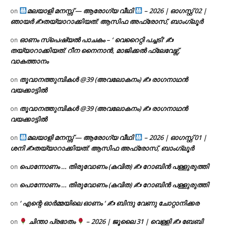
മലയാളി മനസ്സ് — ആരോഗ്യ വീഥി
– 2026 | ഓഗസ്റ്റ് 02 |
on
ഞായർ ✍
തയ്യാറാക്കിയത്: ആസിഫ അഫ്രോസ്, ബാംഗ്ലൂർ
ഓണം സ്പെഷ്യൽ പാചകം – ‘ വെറൈറ്റി പച്ചടി’ ✍
on
തയ്യാറാക്കിയത്: റീന നൈനാൻ, മാജിക്കൽ ഫ്ലേവേഴ്സ്,
വാകത്താനം
തൂവാനത്തുമ്പികൾ @39 (അവലോകനം) ✍ രാഗനാഥൻ
on
വയക്കാട്ടിൽ
തൂവാനത്തുമ്പികൾ @39 (അവലോകനം) ✍ രാഗനാഥൻ
on
വയക്കാട്ടിൽ
മലയാളി മനസ്സ് — ആരോഗ്യ വീഥി
– 2026 | ഓഗസ്റ്റ് 01 |
on
ശനി ✍
തയ്യാറാക്കിയത്: ആസിഫ അഫ്രോസ്, ബാംഗ്ലൂർ
പൊന്നോണം … തിരുവോണം (കവിത) ✍ റോബിൻ പള്ളുരുത്തി
on
പൊന്നോണം … തിരുവോണം (കവിത) ✍ റോബിൻ പള്ളുരുത്തി
on
‘ എന്റെ ഓർമ്മയിലെ ഓണം ‘ ✍ ബിന്ദു വേണു ചോറ്റാനിക്കര
on
ചിന്താ പ്രഭാതം
– 2026 | ജൂലൈ 31 | വെള്ളി ✍
ബേബി
on