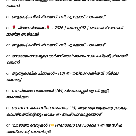
ബെന്നി
ഒരുക്കം (കവിത) ✍ രജനി. സി. എഴക്കാട്, പാലക്കാട്
on
ചിന്താ പ്രഭാതം
– 2026 | ഓഗസ്റ്റ് 02 | ഞായർ ✍
ബേബി
on
മാത്യു അടിമാലി
ഒരുക്കം (കവിത) ✍ രജനി. സി. എഴക്കാട്, പാലക്കാട്
on
രസരാജഗന്ധമുള്ള ഓർമനിലാവ് (ഓണം സ്‌പെഷ്യൽ) ✍റോമി
on
ബെന്നി
ആനുകാലിക ചിന്തകൾ – (13) ✍ തയ്യാറാക്കിയത്: നിർമല
on
അമ്പാട്ട്
സുവിശേഷ വചനങ്ങൾ (164) പ്രൊഫസ്സർ എ.വി. ഇട്ടി,
on
മാവേലിക്കര
സ സ സ ക്ലാസിക് വാരഫലം: (13) ‘ആഗോള യുദ്ധങ്ങളുടെയും
on
കാപട്യത്തിന്റെയും കാലം’ ✍ അഷ്റഫ് കാളത്തോട്
‘വാടാത്ത വേരുകൾ’ (
Friendship Day Special) ✍ ആസിഫ
on
അഫ്രോസ്, ബാംഗ്ലൂർ.