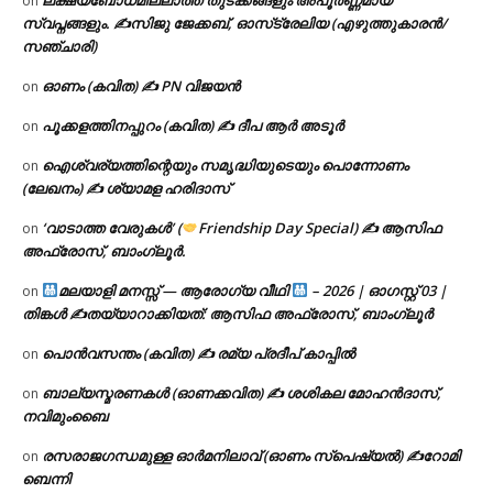
on
സ്വപ്നങ്ങളും. ✍️സിജു ജേക്കബ്, ഓസ്‌ട്രേലിയ (എഴുത്തുകാരൻ/
സഞ്ചാരി)
ഓണം (കവിത) ✍ PN വിജയൻ
on
പൂക്കളത്തിനപ്പുറം (കവിത) ✍ ദീപ ആർ അടൂർ
on
ഐശ്വര്യത്തിന്റെയും സമൃദ്ധിയുടെയും പൊന്നോണം
on
(ലേഖനം) ✍ ശ്യാമള ഹരിദാസ്
‘വാടാത്ത വേരുകൾ’ (
Friendship Day Special) ✍ ആസിഫ
on
അഫ്രോസ്, ബാംഗ്ലൂർ.
മലയാളി മനസ്സ് — ആരോഗ്യ വീഥി
– 2026 | ഓഗസ്റ്റ് 03 |
on
തിങ്കൾ ✍
തയ്യാറാക്കിയത്: ആസിഫ അഫ്രോസ്, ബാംഗ്ലൂർ
പൊൻവസന്തം (കവിത) ✍ രമ്യ പ്രദീപ് കാപ്പിൽ
on
ബാല്യസ്മരണകൾ (ഓണക്കവിത) ✍ ശശികല മോഹൻദാസ്,
on
നവിമുംബൈ
രസരാജഗന്ധമുള്ള ഓർമനിലാവ് (ഓണം സ്‌പെഷ്യൽ) ✍റോമി
on
ബെന്നി