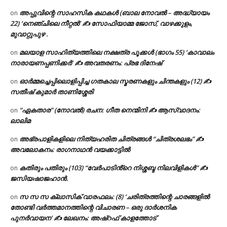
അപ്പുവിന്റെ സാഹസിക കഥകൾ (ബാല നോവൽ – അദ്ധ്യായം
on
22) ‘നെഞ്ചിലെ നീറ്റൽ’ ✍ സോഫിയാമ്മ ജോസ്, വാഴക്കുളം,
മുവാറ്റുപുഴ .
മലയാള സാഹിത്യത്തിലെ നക്ഷത്ര പൂക്കൾ (ഭാഗം 55) ‘കാവാലം
on
നാരായണപ്പണിക്കർ’ ✍ അവതരണം: പ്രഭ ദിനേഷ്
ഓർമ്മച്ചെപ്പിലൊളിപ്പിച്ച ഗതകാല സ്മരണകളും ചിന്തകളും (12) ✍
on
സതീഷ് കുമാർ താണിശ്ശേരി
“ഏകതാര” (നോവൽ) രചന: ഗീത നെന്മിനി ✍ ആസ്വാദനം:
on
ലാലിമ
അഭ്രപാളികളിലെ നിത്യഹരിത ചിത്രങ്ങൾ “ചിത്രശലഭം” ✍
on
അവലോകനം: രാഗനാഥൻ വയക്കാട്ടിൽ
കതിരും പതിരും (103) “വേർപാടിൻ്റെ നിശ്ശബ്ദ നിലവിളികൾ” ✍
on
ജസിയഷാജഹാൻ.
സ സ സ ക്ലാസിക് വാരഫലം: (8) ‘ചരിത്രത്തിന്റെ ചാരങ്ങളിൽ
on
തോണ്ടി വർത്തമാനത്തിന്റെ വിചാരണ – ഒരു ദാർശനിക
പുനർവായന’ ✍ ലേഖനം: അഷ്റഫ് കാളത്തോട്