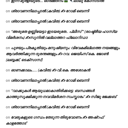
ഇന്ന് മുരളിയുടെ… ഓർമ്മദിനം
ലാലു കോനാടിൽ
on
ശ്രാവണനിലാപ്പാൽ (കവിത) ✍ റോമി ബെന്നി
on
ശ്രാവണനിലാപ്പാൽ (കവിത) ✍ റോമി ബെന്നി
on
“അരുതേ ഉണ്ണിയേട്ടാ ഇടയരുതേ.. പ്ലീസ് ” (രാഷ്ട്രീയ ഹാസ്യ
on
വിമർശനം) ✍സുനിൽ വല്ലാത്തറ ഫ്ലോറിഡാ
പുഴയും പ്രകൃതിയും മനുഷ്യനും: വിവേകമില്ലാത്ത നയങ്ങളും
on
ആവർത്തിക്കുന്ന ദുരന്തങ്ങളും ✍ റവ. ജെയിംസ് കെ. ജോൺ
(ലബ്ബക്ക്, ടെക്സാസ്)
ഓണക്കാലം….. (കവിത) ✍ വി.കെ. അശോകൻ
on
ശ്രാവണനിലാപ്പാൽ (കവിത) ✍ റോമി ബെന്നി
on
“വാക്കുകൾ ആയുധമാകാതിരിക്കട്ടെ: ബന്ധങ്ങൾ
on
കാത്തുസൂക്ഷിക്കുന്ന നവവിമർശന സംസ്കാരം” ✍️ സിജു ജേക്കബ്
ശ്രാവണനിലാപ്പാൽ (കവിത) ✍ റോമി ബെന്നി
on
വേരുകളുടെ ഗന്ധം തേടുന്ന തിരുവോണം ✍ അഷ്റഫ്
on
കാളത്തോട്