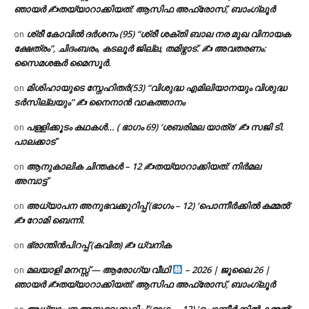
ഞായർ ✍
തയ്യാറാക്കിയത്: ആസിഫ അഫ്രോസ്, ബാംഗ്ലൂർ
ശ്രീ കോവിൽ ദർശനം (95) “ശ്രീ ശക്തി ബാല നര മുഖ വിനായക
on
ക്ഷേത്രം”, ചിദംബരം, കടലൂർ ജില്ല, തമിഴ്നാട്. ✍ അവതരണം:
സൈമശങ്കർ മൈസൂർ.
മിശിഹായുടെ സ്നേഹിതർ(53) “വിശുദ്ധ എമിലിയാനയും വിശുദ്ധ
on
ടര്‍സില്ലയും” ✍ നൈനാൻ വാകത്താനം
പള്ളിക്കൂടം കഥകൾ… ( ഭാഗം 69) ‘ശബരിമല യാത്ര’ ✍ സജി ടി.
on
പാലക്കാട്
ആനുകാലിക ചിന്തകൾ – 12 ✍തയ്യാറാക്കിയത്: നിർമല
on
അമ്പാട്ട്
അധ്യാപന അനുഭവക്കുറിപ്പ് (ഭാഗം – 12) ‘പൊന്നീർക്കിൽ കമ്മൽ’
on
✍ റോമി ബെന്നി.
ഭ്രാന്തിൻപിറപ്പ് (കവിത) ✍ ധ്വനിക
on
മലയാളി മനസ്സ് — ആരോഗ്യ വീഥി
– 2026 | ജൂലൈ 26 |
on
ഞായർ ✍
തയ്യാറാക്കിയത്: ആസിഫ അഫ്രോസ്, ബാംഗ്ലൂർ
അധ്യാപന അനുഭവക്കുറിപ്പ് (ഭാഗം – 12) ‘പൊന്നീർക്കിൽ കമ്മൽ’