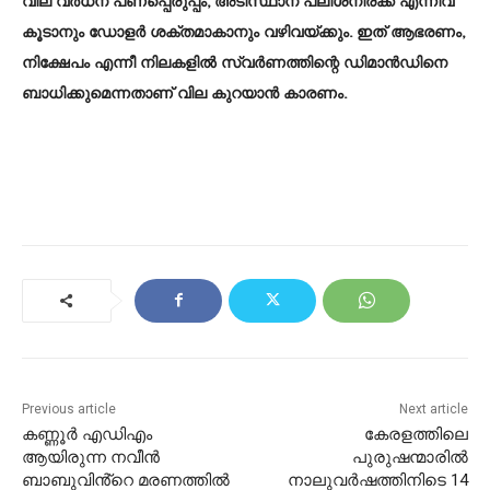
വില വർധന പണപ്പെരുപ്പം, അടിസ്ഥാന പലിശനിരക്ക് എന്നിവ
കൂടാനും ഡോളർ ശക്തമാകാനും വഴിവയ്ക്കും. ഇത് ആഭരണം,
നിക്ഷേപം എന്നീ നിലകളിൽ സ്വർണത്തിന്റെ ഡിമാൻഡിനെ
ബാധിക്കുമെന്നതാണ് വില കുറയാൻ കാരണം.
Previous article
Next article
കണ്ണൂർ എഡിഎം
കേരളത്തിലെ
ആയിരുന്ന നവീൻ
പുരുഷന്മാരിൽ
ബാബുവിൻ്റെ മരണത്തിൽ
നാലുവർഷത്തിനിടെ 14