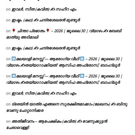
ഇവൾ, സീത (കവിത) ✍ സഹീറ എം
on
ഇഷ്ടം. (കഥ) ✍ ചന്ദ്രശേഖരൻ മുണ്ടൂർ
on
ചിന്താ പ്രഭാതം
– 2026 | ജൂലൈ 30 | വ്യാഴം ✍
ബേബി
on
മാത്യു അടിമാലി
ഇഷ്ടം. (കഥ) ✍ ചന്ദ്രശേഖരൻ മുണ്ടൂർ
on
മലയാളി മനസ്സ് — ആരോഗ്യ വീഥി
– 2026 | ജൂലൈ 30 |
on
വ്യാഴം ✍
തയ്യാറാക്കിയത്: ആസിഫ അഫ്രോസ്, ബാംഗ്ലൂർ
മലയാളി മനസ്സ് — ആരോഗ്യ വീഥി
– 2026 | ജൂലൈ 30 |
on
വ്യാഴം ✍
തയ്യാറാക്കിയത്: ആസിഫ അഫ്രോസ്, ബാംഗ്ലൂർ
ഇവൾ, സീത (കവിത) ✍ സഹീറ എം
on
ട്രെയിൻ യാത്ര എങ്ങനെ സുരക്ഷിതമാക്കാം (ലേഖനം) ✍ ബിന്ദു
on
വേണു ചോറ്റാനിക്കര
അതിജീവനം – ആപേക്ഷികം (കവിത) ✍ വേണുക്കുട്ടൻ
on
ചേരാവെള്ളി