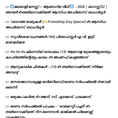
മലയാളി മനസ്സ് — ആരോഗ്യ വീഥി
– 2026 | ഓഗസ്റ്റ് 02 |
on
ഞായർ ✍
തയ്യാറാക്കിയത്: ആസിഫ അഫ്രോസ്, ബാംഗ്ലൂർ
‘വാടാത്ത വേരുകൾ’ (
Friendship Day Special) ✍ ആസിഫ
on
അഫ്രോസ്, ബാംഗ്ലൂർ.
സുവിശേഷ വചനങ്ങൾ (164) പ്രൊഫസ്സർ എ.വി. ഇട്ടി,
on
മാവേലിക്കര
സ സ സ ക്ലാസിക് വാരഫലം: (13) ‘ആഗോള യുദ്ധങ്ങളുടെയും
on
കാപട്യത്തിന്റെയും കാലം’ ✍ അഷ്റഫ് കാളത്തോട്
ആനുകാലിക ചിന്തകൾ – (13) ✍ തയ്യാറാക്കിയത്: നിർമല
on
അമ്പാട്ട്
രസരാജഗന്ധമുള്ള ഓർമനിലാവ് (ഓണം സ്‌പെഷ്യൽ) ✍റോമി
on
ബെന്നി
ഒരുക്കം (കവിത) ✍ രജനി. സി. എഴക്കാട്, പാലക്കാട്
on
ഓണം സ്പെഷ്യൽ പാചകം – ‘ വെറൈറ്റി പച്ചടി’ ✍
on
തയ്യാറാക്കിയത്: റീന നൈനാൻ, മാജിക്കൽ ഫ്ലേവേഴ്സ്,
വാകത്താനം