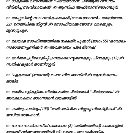
80കളിലെ വസന്തങ്ങൾ: “പ്രിയദർശൻ: ചിരിയുടെ വസന്തം
on
വിരിയിച്ച സംവിധായകൻ” ✍ ആസിഫ അഫ്രോസ് ബാംഗ്ലൂർ.
അപ്പുവിന്റെ സാഹസിക കഥകൾ (ബാല നോവൽ – അദ്ധ്യായം
on
22) ‘നെഞ്ചിലെ നീറ്റൽ’ ✍ സോഫിയാമ്മ ജോസ്, വാഴക്കുളം,
മുവാറ്റുപുഴ .
മലയാള സാഹിത്യത്തിലെ നക്ഷത്ര പൂക്കൾ (ഭാഗം 55) ‘കാവാലം
on
നാരായണപ്പണിക്കർ’ ✍ അവതരണം: പ്രഭ ദിനേഷ്
ഓർമ്മച്ചെപ്പിലൊളിപ്പിച്ച ഗതകാല സ്മരണകളും ചിന്തകളും (12) ✍
on
സതീഷ് കുമാർ താണിശ്ശേരി
“ഏകതാര” (നോവൽ) രചന: ഗീത നെന്മിനി ✍ ആസ്വാദനം:
on
ലാലിമ
അഭ്രപാളികളിലെ നിത്യഹരിത ചിത്രങ്ങൾ “ചിത്രശലഭം” ✍
on
അവലോകനം: രാഗനാഥൻ വയക്കാട്ടിൽ
കതിരും പതിരും (103) “വേർപാടിൻ്റെ നിശ്ശബ്ദ നിലവിളികൾ” ✍
on
ജസിയഷാജഹാൻ.
സ സ സ ക്ലാസിക് വാരഫലം: (8) ‘ചരിത്രത്തിന്റെ ചാരങ്ങളിൽ
on
തോണ്ടി വർത്തമാനത്തിന്റെ വിചാരണ – ഒരു ദാർശനിക