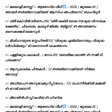
മലയാളി മനസ്സ് — ആരോഗ്യ വീഥി
– 2026 | ജൂലൈ 26 |
on
ഞായർ ✍
തയ്യാറാക്കിയത്: ആസിഫ അഫ്രോസ്, ബാംഗ്ലൂർ
ശ്രീ കോവിൽ ദർശനം (95) “ശ്രീ ശക്തി ബാല നര മുഖ വിനായക
on
ക്ഷേത്രം”, ചിദംബരം, കടലൂർ ജില്ല, തമിഴ്നാട്. ✍ അവതരണം:
സൈമശങ്കർ മൈസൂർ.
മിശിഹായുടെ സ്നേഹിതർ(53) “വിശുദ്ധ എമിലിയാനയും വിശുദ്ധ
on
ടര്‍സില്ലയും” ✍ നൈനാൻ വാകത്താനം
പള്ളിക്കൂടം കഥകൾ… ( ഭാഗം 69) ‘ശബരിമല യാത്ര’ ✍ സജി ടി.
on
പാലക്കാട്
ആനുകാലിക ചിന്തകൾ – 12 ✍തയ്യാറാക്കിയത്: നിർമല
on
അമ്പാട്ട്
അധ്യാപന അനുഭവക്കുറിപ്പ് (ഭാഗം – 12) ‘പൊന്നീർക്കിൽ കമ്മൽ’
on
✍ റോമി ബെന്നി.
ഭ്രാന്തിൻപിറപ്പ് (കവിത) ✍ ധ്വനിക
on
മലയാളി മനസ്സ് — ആരോഗ്യ വീഥി
– 2026 | ജൂലൈ 26 |
on
ഞായർ ✍
തയ്യാറാക്കിയത്: ആസിഫ അഫ്രോസ്, ബാംഗ്ലൂർ