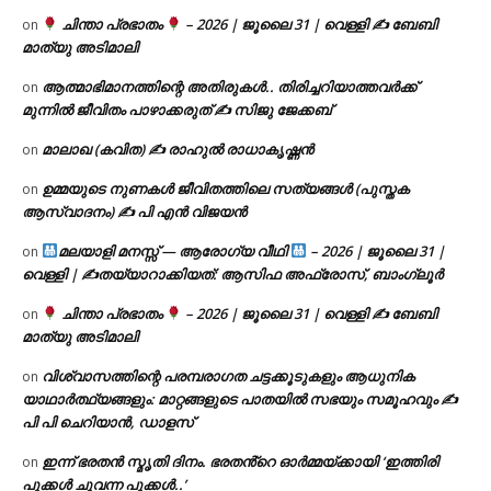
ചിന്താ പ്രഭാതം
– 2026 | ജൂലൈ 31 | വെള്ളി ✍
ബേബി
on
മാത്യു അടിമാലി
ആത്മാഭിമാനത്തിന്റെ അതിരുകൾ.. തിരിച്ചറിയാത്തവർക്ക്
on
മുന്നിൽ ജീവിതം പാഴാക്കരുത് ✍️ സിജു ജേക്കബ്
മാലാഖ (കവിത) ✍ രാഹുൽ രാധാകൃഷ്ണൻ
on
ഉമ്മയുടെ നുണകൾ ജീവിതത്തിലെ സത്യങ്ങൾ (പുസ്തക
on
ആസ്വാദനം) ✍ പി എൻ വിജയൻ
മലയാളി മനസ്സ് — ആരോഗ്യ വീഥി
– 2026 | ജൂലൈ 31 |
on
വെള്ളി | ✍
തയ്യാറാക്കിയത്: ആസിഫ അഫ്രോസ്, ബാംഗ്ലൂർ
ചിന്താ പ്രഭാതം
– 2026 | ജൂലൈ 31 | വെള്ളി ✍
ബേബി
on
മാത്യു അടിമാലി
വിശ്വാസത്തിന്റെ പരമ്പരാഗത ചട്ടക്കൂടുകളും ആധുനിക
on
യാഥാർത്ഥ്യങ്ങളും: മാറ്റങ്ങളുടെ പാതയിൽ സഭയും സമൂഹവും ✍
പി പി ചെറിയാൻ, ഡാളസ്
ഇന്ന് ഭരതൻ സ്മൃതി ദിനം. ഭരതൻ്റെ ഓർമ്മയ്ക്കായി ‘ഇത്തിരി
on
പൂക്കൾ ചുവന്ന പൂക്കൾ..’