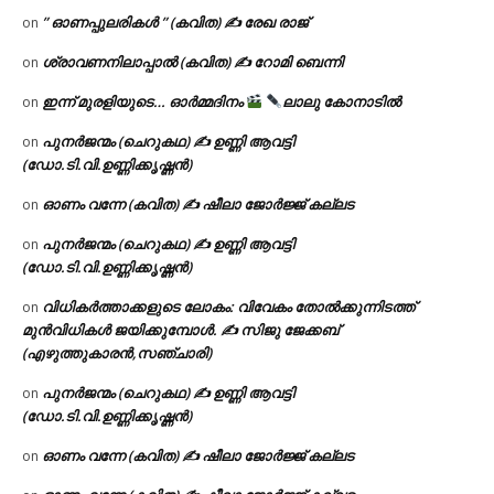
” ഓണപ്പുലരികൾ ” (കവിത) ✍ രേഖ രാജ്
on
ശ്രാവണനിലാപ്പാൽ (കവിത) ✍ റോമി ബെന്നി
on
ഇന്ന് മുരളിയുടെ… ഓർമ്മദിനം
ലാലു കോനാടിൽ
on
പുനർജന്മം (ചെറുകഥ) ✍ ഉണ്ണി ആവട്ടി
on
(ഡോ.ടി.വി.ഉണ്ണിക്കൃഷ്ണൻ)
ഓണം വന്നേ (കവിത) ✍ ഷീലാ ജോർജ്ജ് കല്ലട
on
പുനർജന്മം (ചെറുകഥ) ✍ ഉണ്ണി ആവട്ടി
on
(ഡോ.ടി.വി.ഉണ്ണിക്കൃഷ്ണൻ)
വിധികർത്താക്കളുടെ ലോകം: വിവേകം തോൽക്കുന്നിടത്ത്
on
മുൻവിധികൾ ജയിക്കുമ്പോൾ. ✍️ സിജു ജേക്കബ്
(എഴുത്തുകാരൻ,സഞ്ചാരി)
പുനർജന്മം (ചെറുകഥ) ✍ ഉണ്ണി ആവട്ടി
on
(ഡോ.ടി.വി.ഉണ്ണിക്കൃഷ്ണൻ)
ഓണം വന്നേ (കവിത) ✍ ഷീലാ ജോർജ്ജ് കല്ലട
on