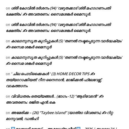
ശ്രീ കോവിൽ ദർശനം (94) ‘വഴുതക്കാട് ശ്രീ മഹാഗണപതി
on
ക്ഷേത്രം’ ✍ അവതരണം: സൈമശങ്കർ മൈസൂർ.
ശ്രീ കോവിൽ ദർശനം (94) ‘വഴുതക്കാട് ശ്രീ മഹാഗണപതി
on
ക്ഷേത്രം’ ✍ അവതരണം: സൈമശങ്കർ മൈസൂർ.
കാലാനുസൃത കുറിപ്പുകൾ (5) ‘തണൽ നഷ്ടപ്പെടുന്ന വാർദ്ധക്യം’
on
✍ സൈമ ശങ്കർ മൈസൂർ
കാലാനുസൃത കുറിപ്പുകൾ (5) ‘തണൽ നഷ്ടപ്പെടുന്ന വാർദ്ധക്യം’
on
✍ സൈമ ശങ്കർ മൈസൂർ
‘ ചില പൊടിക്കൈകൾ ‘ (3) HOME DECOR TIPS ✍
on
തയ്യാറാക്കിയത്: റീന നൈനാൻ, മാജിക്കൽ ഫ്ലേവേഴ്സ്,
വാകത്താനം
വിവിധതരം തെയ്യങ്ങൾ.. (ഭാഗം -12) “ആടിവേടൻ” ✍
on
അവതരണം: രജിത എൻ.കെ
അമേരിക്ക – (26) “Taybee island” (യാത്രാ വിവരണം) ✍ റിറ്റ
on
മാനുവൽ, ഡൽഹി