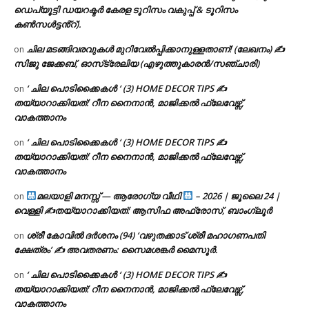
ഡെപ്യൂട്ടി ഡയറക്ടർ കേരള ടൂറിസം വകുപ്പ് & ടൂറിസം
കൺസൾട്ടൻ്റ്).
ചില മടങ്ങിവരവുകൾ മുറിവേൽപ്പിക്കാനുള്ളതാണ്! (ലേഖനം) ✍️
on
സിജു ജേക്കബ്, ഓസ്‌ട്രേലിയ (എഴുത്തുകാരൻ/സഞ്ചാരി)
‘ ചില പൊടിക്കൈകൾ ‘ (3) HOME DECOR TIPS ✍
on
തയ്യാറാക്കിയത്: റീന നൈനാൻ, മാജിക്കൽ ഫ്ലേവേഴ്സ്,
വാകത്താനം
‘ ചില പൊടിക്കൈകൾ ‘ (3) HOME DECOR TIPS ✍
on
തയ്യാറാക്കിയത്: റീന നൈനാൻ, മാജിക്കൽ ഫ്ലേവേഴ്സ്,
വാകത്താനം
മലയാളി മനസ്സ് — ആരോഗ്യ വീഥി
– 2026 | ജൂലൈ 24 |
on
വെള്ളി ✍
തയ്യാറാക്കിയത്: ആസിഫ അഫ്രോസ്, ബാംഗ്ലൂർ
ശ്രീ കോവിൽ ദർശനം (94) ‘വഴുതക്കാട് ശ്രീ മഹാഗണപതി
on
ക്ഷേത്രം’ ✍ അവതരണം: സൈമശങ്കർ മൈസൂർ.
‘ ചില പൊടിക്കൈകൾ ‘ (3) HOME DECOR TIPS ✍
on
തയ്യാറാക്കിയത്: റീന നൈനാൻ, മാജിക്കൽ ഫ്ലേവേഴ്സ്,
വാകത്താനം