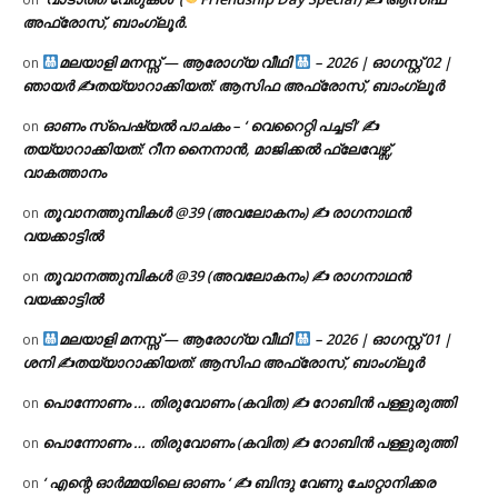
അഫ്രോസ്, ബാംഗ്ലൂർ.
മലയാളി മനസ്സ് — ആരോഗ്യ വീഥി
– 2026 | ഓഗസ്റ്റ് 02 |
on
ഞായർ ✍
തയ്യാറാക്കിയത്: ആസിഫ അഫ്രോസ്, ബാംഗ്ലൂർ
ഓണം സ്പെഷ്യൽ പാചകം – ‘ വെറൈറ്റി പച്ചടി’ ✍
on
തയ്യാറാക്കിയത്: റീന നൈനാൻ, മാജിക്കൽ ഫ്ലേവേഴ്സ്,
വാകത്താനം
തൂവാനത്തുമ്പികൾ @39 (അവലോകനം) ✍ രാഗനാഥൻ
on
വയക്കാട്ടിൽ
തൂവാനത്തുമ്പികൾ @39 (അവലോകനം) ✍ രാഗനാഥൻ
on
വയക്കാട്ടിൽ
മലയാളി മനസ്സ് — ആരോഗ്യ വീഥി
– 2026 | ഓഗസ്റ്റ് 01 |
on
ശനി ✍
തയ്യാറാക്കിയത്: ആസിഫ അഫ്രോസ്, ബാംഗ്ലൂർ
പൊന്നോണം … തിരുവോണം (കവിത) ✍ റോബിൻ പള്ളുരുത്തി
on
പൊന്നോണം … തിരുവോണം (കവിത) ✍ റോബിൻ പള്ളുരുത്തി
on
‘ എന്റെ ഓർമ്മയിലെ ഓണം ‘ ✍ ബിന്ദു വേണു ചോറ്റാനിക്കര
on