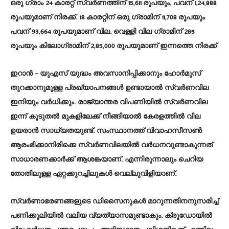
ഒരു ഗ്രാം 24 കാരറ്റ് സ്വർണത്തിന് 15,611 രൂപയും, പവന് 1,24,888
രൂപയുമാണ് നിരക്ക്. 18 കാരറ്റിന് ഒരു ഗ്രാമിന് 11,708 രൂപയും
പവന് 93,664 രൂപയുമാണ് വില. വെള്ളി വില ഗ്രാമിന് 285
രൂപയും കിലോഗ്രാമിന് 2,85,000 രൂപയുമാണ് ഇന്നത്തെ നിരക്ക്‌
ഇറാൻ – യുഎസ് യുദ്ധം അവസാനിപ്പിക്കാനും ഹോർമുസ്
തുറക്കാനുമുള്ള പ്രഖ്യാപനങ്ങൾ ഉണ്ടായാൽ സ്വർണവില
ഇനിയും വർധിക്കും. രാജ്യാന്തര വിപണിയിൽ സ്വർണവില
ഇന്ന് കൂടുതൽ മുകളിലേക്ക് നീങ്ങിയാൽ കേരളത്തിൽ വില
ഉയരാൻ സാധ്യതയുണ്ട്. സംസ്ഥാനത്ത് വിവാഹസീസൺ
ആരംഭിക്കാനിരിക്കെ സ്വർണവിലയിൽ വർധനവുണ്ടാകുന്നത്
സാധാരണക്കാർക്ക് ആശങ്കയാണ്. എന്നിരുന്നാലും ചെറിയ
തോതിലുള്ള ഏറ്റക്കുറച്ചിലുകൾ വെല്ലുവിളിയാണ്.
സ്വർണാഭരണങ്ങളുടെ ഡിസൈനുകൾ മാറുന്നതിനനുസരിച്ച്
പണിക്കൂലിയിൽ വലിയ വ്യത്യാസമുണ്ടാകും. ക്രൂഡോയിൽ