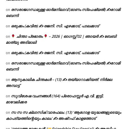
രസരാജഗന്ധമുള്ള ഓർമനിലാവ് (ഓണം സ്‌പെഷ്യൽ) ✍റോമി
on
ബെന്നി
ഒരുക്കം (കവിത) ✍ രജനി. സി. എഴക്കാട്, പാലക്കാട്
on
ചിന്താ പ്രഭാതം
– 2026 | ഓഗസ്റ്റ് 02 | ഞായർ ✍
ബേബി
on
മാത്യു അടിമാലി
ഒരുക്കം (കവിത) ✍ രജനി. സി. എഴക്കാട്, പാലക്കാട്
on
രസരാജഗന്ധമുള്ള ഓർമനിലാവ് (ഓണം സ്‌പെഷ്യൽ) ✍റോമി
on
ബെന്നി
ആനുകാലിക ചിന്തകൾ – (13) ✍ തയ്യാറാക്കിയത്: നിർമല
on
അമ്പാട്ട്
സുവിശേഷ വചനങ്ങൾ (164) പ്രൊഫസ്സർ എ.വി. ഇട്ടി,
on
മാവേലിക്കര
സ സ സ ക്ലാസിക് വാരഫലം: (13) ‘ആഗോള യുദ്ധങ്ങളുടെയും
on
കാപട്യത്തിന്റെയും കാലം’ ✍ അഷ്റഫ് കാളത്തോട്
‘വാടാത്ത വേരുകൾ’ (
Friendship Day Special) ✍ ആസിഫ
on