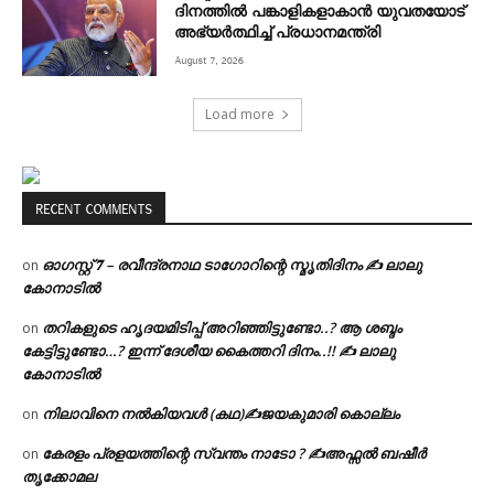
ദിനത്തിൽ പങ്കാളികളാകാൻ യുവതയോട്
അഭ്യർത്ഥിച്ച് പ്രധാനമന്ത്രി
August 7, 2026
Load more
RECENT COMMENTS
ഓഗസ്റ്റ് 𝟕 – രവീന്ദ്രനാഥ ടാഗോറിന്റെ സ്മൃതിദിനം ✍ ലാലു
on
കോനാടിൽ
തറികളുടെ ഹൃദയമിടിപ്പ് അറിഞ്ഞിട്ടുണ്ടോ..? ആ ശബ്ദം
on
കേട്ടിട്ടുണ്ടോ…? ഇന്ന് ദേശീയ കൈത്തറി ദിനം..!! ✍ ലാലു
കോനാടിൽ
നിലാവിനെ നൽകിയവൾ (കഥ)✍ജയകുമാരി കൊല്ലം
on
കേരളം പ്രളയത്തിന്റെ സ്വന്തം നാടോ ? ✍️അഫ്സൽ ബഷീർ
on
തൃക്കോമല