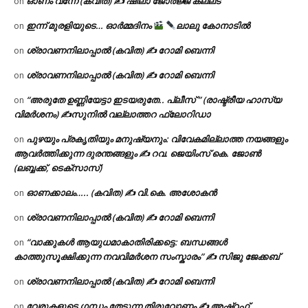
ഓണം വന്നേ (കവിത) ✍ ഷീലാ ജോർജ്ജ് കല്ലട
on
ഇന്ന് മുരളിയുടെ… ഓർമ്മദിനം
ലാലു കോനാടിൽ
on
ശ്രാവണനിലാപ്പാൽ (കവിത) ✍ റോമി ബെന്നി
on
ശ്രാവണനിലാപ്പാൽ (കവിത) ✍ റോമി ബെന്നി
on
“അരുതേ ഉണ്ണിയേട്ടാ ഇടയരുതേ.. പ്ലീസ് ” (രാഷ്ട്രീയ ഹാസ്യ
on
വിമർശനം) ✍സുനിൽ വല്ലാത്തറ ഫ്ലോറിഡാ
പുഴയും പ്രകൃതിയും മനുഷ്യനും: വിവേകമില്ലാത്ത നയങ്ങളും
on
ആവർത്തിക്കുന്ന ദുരന്തങ്ങളും ✍ റവ. ജെയിംസ് കെ. ജോൺ
(ലബ്ബക്ക്, ടെക്സാസ്)
ഓണക്കാലം….. (കവിത) ✍ വി.കെ. അശോകൻ
on
ശ്രാവണനിലാപ്പാൽ (കവിത) ✍ റോമി ബെന്നി
on
“വാക്കുകൾ ആയുധമാകാതിരിക്കട്ടെ: ബന്ധങ്ങൾ
on
കാത്തുസൂക്ഷിക്കുന്ന നവവിമർശന സംസ്കാരം” ✍️ സിജു ജേക്കബ്
ശ്രാവണനിലാപ്പാൽ (കവിത) ✍ റോമി ബെന്നി
on
വേരുകളുടെ ഗന്ധം തേടുന്ന തിരുവോണം ✍ അഷ്റഫ്
on