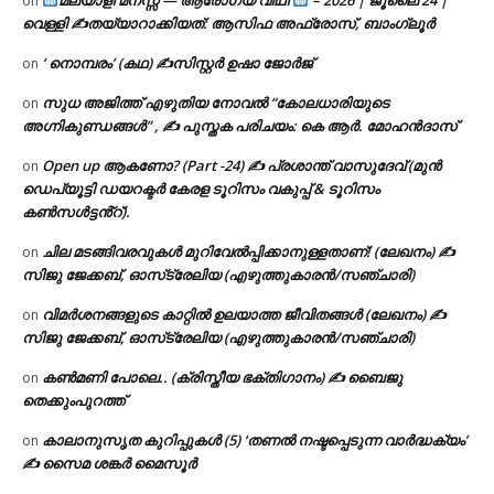
മലയാളി മനസ്സ് — ആരോഗ്യ വീഥി
– 2026 | ജൂലൈ 24 |
on
വെള്ളി ✍
തയ്യാറാക്കിയത്: ആസിഫ അഫ്രോസ്, ബാംഗ്ലൂർ
‘ നൊമ്പരം’ (കഥ) ✍സിസ്റ്റർ ഉഷാ ജോർജ്
on
സുധ അജിത്ത് എഴുതിയ നോവൽ “കോലധാരിയുടെ
on
അഗ്നികുണ്ഡങ്ങള്‍” , ✍ പുസ്തക പരിചയം: കെ ആർ. മോഹൻദാസ്
Open up ആകണോ? (Part -24) ✍ പ്രശാന്ത് വാസുദേവ് (മുൻ
on
ഡെപ്യൂട്ടി ഡയറക്ടർ കേരള ടൂറിസം വകുപ്പ് & ടൂറിസം
കൺസൾട്ടൻ്റ്).
ചില മടങ്ങിവരവുകൾ മുറിവേൽപ്പിക്കാനുള്ളതാണ്! (ലേഖനം) ✍️
on
സിജു ജേക്കബ്, ഓസ്‌ട്രേലിയ (എഴുത്തുകാരൻ/സഞ്ചാരി)
വിമർശനങ്ങളുടെ കാറ്റിൽ ഉലയാത്ത ജീവിതങ്ങൾ (ലേഖനം) ✍️
on
സിജു ജേക്കബ്, ഓസ്‌ട്രേലിയ (എഴുത്തുകാരൻ/സഞ്ചാരി)
കൺമണി പോലെ.. (ക്രിസ്തീയ ഭക്തിഗാനം) ✍ ബൈജു
on
തെക്കുംപുറത്ത്
കാലാനുസൃത കുറിപ്പുകൾ (5) ‘തണൽ നഷ്ടപ്പെടുന്ന വാർദ്ധക്യം’
on
✍ സൈമ ശങ്കർ മൈസൂർ