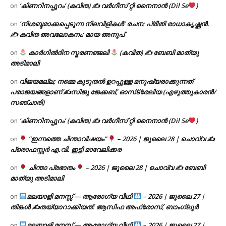
‘കിണറിനപ്പുറം’ (കവിത) ✍ വർഗീസ് റ്റി നൈനാൻ (Dil Se
)
on
‘നിശബ്ദമാക്കപ്പെടുന്ന നിലവിളികൾ’ രചന: പ്രീതി രാധാകൃഷ്ണൻ.
on
✍ കവിത അവലോകനം: മായ അനൂപ്
കാർഗിൽദിന സ്മരണഞ്ജലി
(കവിത) ✍ ബേബി മാത്യു
on
അടിമാലി
വിജയമല്ല; നമ്മെ കൂടുതൽ ഉറപ്പുള്ള മനുഷ്യരാക്കുന്നത്
on
പരാജയങ്ങളാണ് ✍️സിജു ജേക്കബ്, ഓസ്‌ട്രേലിയ (എഴുത്തുകാരൻ/
സഞ്ചാരി)
‘കിണറിനപ്പുറം’ (കവിത) ✍ വർഗീസ് റ്റി നൈനാൻ (Dil Se
)
on
“ഇന്നത്തെ ചിന്താവിഷയം”
– 2026 | ജൂലൈ 28 | ചൊവ്വ ✍
on
പ്രൊഫസ്സർ എ.വി. ഇട്ടി മാവേലിക്കര
ചിന്താ പ്രഭാതം
– 2026 | ജൂലൈ 28 | ചൊവ്വ ✍
ബേബി
on
മാത്യു അടിമാലി
മലയാളി മനസ്സ് — ആരോഗ്യ വീഥി
– 2026 | ജൂലൈ 27 |
on
തിങ്കൾ ✍
തയ്യാറാക്കിയത്: ആസിഫ അഫ്രോസ്, ബാംഗ്ലൂർ
മലയാളി മനസ്സ് — ആരോഗ്യ വീഥി
– 2026 | ജൂലൈ 27 |
on