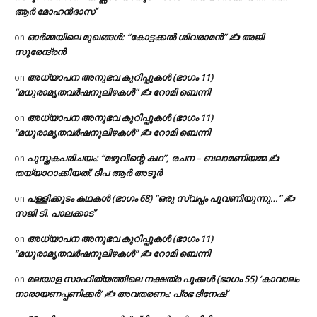
ആര്‍ മോഹന്‍ദാസ്
ഓർമ്മയിലെ മുഖങ്ങൾ: “കോട്ടക്കൽ ശിവരാമൻ” ✍ അജി
on
സുരേന്ദ്രൻ
അധ്യാപന അനുഭവ കുറിപ്പുകൾ (ഭാഗം 11)
on
“മധുരാമൃതവർഷനൂലിഴകൾ” ✍ റോമി ബെന്നി
അധ്യാപന അനുഭവ കുറിപ്പുകൾ (ഭാഗം 11)
on
“മധുരാമൃതവർഷനൂലിഴകൾ” ✍ റോമി ബെന്നി
പുസ്തകപരിചയം: “മഴുവിന്റെ കഥ”, രചന – ബലാമണിയമ്മ ✍
on
തയ്യാറാക്കിയത്: ദീപ ആർ അടൂർ
പള്ളിക്കൂടം കഥകൾ (ഭാഗം 68) “ഒരു സ്വപ്നം പൂവണിയുന്നു…” ✍
on
സജി ടി. പാലക്കാട്
അധ്യാപന അനുഭവ കുറിപ്പുകൾ (ഭാഗം 11)
on
“മധുരാമൃതവർഷനൂലിഴകൾ” ✍ റോമി ബെന്നി
മലയാള സാഹിത്യത്തിലെ നക്ഷത്ര പൂക്കൾ (ഭാഗം 55) ‘കാവാലം
on
നാരായണപ്പണിക്കർ’ ✍ അവതരണം: പ്രഭ ദിനേഷ്