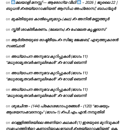
മലയാളി മനസ്സ് — ആരോഗ്യ വീഥി
– 2026 | ജൂലൈ 22 |
on
ബുധൻ ✍
തയ്യാറാക്കിയത്: ആസിഫ അഫ്രോസ്, ബാംഗ്ലൂർ
മുക്തിയുടെ കാൽപ്പെരുമാറ്റം (കഥ) ✍ അനിൽ മണ്ണത്തൂർ
on
സ്ത്രീ ശാക്തീകരണം. (ലേഖനം) ✍ ഹേമലത കൃഷ്ണദാസ്
on
ആർദ്രതയുടെ രാഷ്ട്രീയം ✍️ സിജു ജേക്കബ്, എഴുത്തുകാരൻ
on
സഞ്ചാരി
അധ്യാപന അനുഭവ കുറിപ്പുകൾ (ഭാഗം 11)
on
“മധുരാമൃതവർഷനൂലിഴകൾ” ✍ റോമി ബെന്നി
അധ്യാപന അനുഭവ കുറിപ്പുകൾ (ഭാഗം 11)
on
“മധുരാമൃതവർഷനൂലിഴകൾ” ✍ റോമി ബെന്നി
അധ്യാപന അനുഭവ കുറിപ്പുകൾ (ഭാഗം 11)
on
“മധുരാമൃതവർഷനൂലിഴകൾ” ✍ റോമി ബെന്നി
ശുഭചിന്ത – (144) പ്രകാശഗോപുരങ്ങൾ – (120) “ഭാഷയും
on
ആശയസംവേദനവും” (ഭാഗം-1) ✍പി.എം.എൻ.നമ്പൂതിരി
വെള്ളിത്തിരയിലെ അണിയറ കഥകൾ (1) ഇരയുടെ മുറിവുകൾ
on
സമൂഹത്തിന്‍റെ കണ്ണാടിയാകുമ്പോൾ ✍തയ്യാറാക്കിയത്: കെ.