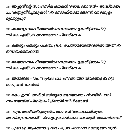
അപ്പുവിന്റെ സാഹസിക കഥകൾ (ബാല നോവൽ – അദ്ധ്യായം
on
23) ‘കണ്ണുനീർച്ചാലുകൾ ‘ ✍ സോഫിയാമ്മ ജോസ്, വാഴക്കുളം,
മുവാറ്റുപുഴ
മലയാള സാഹിത്യത്തിലെ നക്ഷത്ര പൂക്കൾ (ഭാഗം 56)
on
“വി.കെ.എൻ” ✍ അവതരണം: പ്രഭ ദിനേഷ്
കതിരും പതിരും പംക്തി: (104) ‘ചെന്താമരയിൽ വിരിയാത്തത് ‘ ✍
on
ജസിയഷാജഹാൻ.
മലയാള സാഹിത്യത്തിലെ നക്ഷത്ര പൂക്കൾ (ഭാഗം 56)
on
“വി.കെ.എൻ” ✍ അവതരണം: പ്രഭ ദിനേഷ്
അമേരിക്ക – (26) “Taybee island” (യാത്രാ വിവരണം) ✍ റിറ്റ
on
മാനുവൽ, ഡൽഹി
കെ .എസ് . ആർ.ടി.സിയുടെ ആദ്യത്തെ ഫ്രണ്ട്ലി പദവി
on
സപര്യയ്ക്ക് പ്രഖ്യാപിച്ച് മന്ത്രി സിപി ജോൺ
സുധ അജിത്ത് എഴുതിയ നോവൽ “കോലധാരിയുടെ
on
അഗ്നികുണ്ഡങ്ങള്‍” , ✍ പുസ്തക പരിചയം: കെ ആർ. മോഹൻദാസ്
Open up ആകണോ? (Part -24) ✍ പ്രശാന്ത് വാസുദേവ് (മുൻ
on