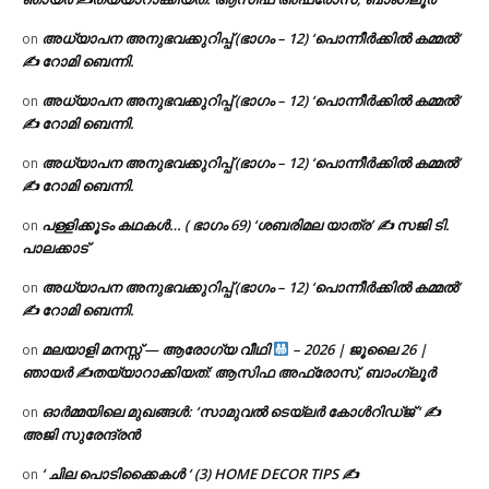
അധ്യാപന അനുഭവക്കുറിപ്പ് (ഭാഗം – 12) ‘പൊന്നീർക്കിൽ കമ്മൽ’
on
✍ റോമി ബെന്നി.
അധ്യാപന അനുഭവക്കുറിപ്പ് (ഭാഗം – 12) ‘പൊന്നീർക്കിൽ കമ്മൽ’
on
✍ റോമി ബെന്നി.
അധ്യാപന അനുഭവക്കുറിപ്പ് (ഭാഗം – 12) ‘പൊന്നീർക്കിൽ കമ്മൽ’
on
✍ റോമി ബെന്നി.
പള്ളിക്കൂടം കഥകൾ… ( ഭാഗം 69) ‘ശബരിമല യാത്ര’ ✍ സജി ടി.
on
പാലക്കാട്
അധ്യാപന അനുഭവക്കുറിപ്പ് (ഭാഗം – 12) ‘പൊന്നീർക്കിൽ കമ്മൽ’
on
✍ റോമി ബെന്നി.
മലയാളി മനസ്സ് — ആരോഗ്യ വീഥി
– 2026 | ജൂലൈ 26 |
on
ഞായർ ✍
തയ്യാറാക്കിയത്: ആസിഫ അഫ്രോസ്, ബാംഗ്ലൂർ
ഓർമ്മയിലെ മുഖങ്ങൾ: ‘സാമുവൽ ടെയ്ലർ കോൾറിഡ്ജ് ‘ ✍
on
അജി സുരേന്ദ്രൻ
‘ ചില പൊടിക്കൈകൾ ‘ (3) HOME DECOR TIPS ✍
on