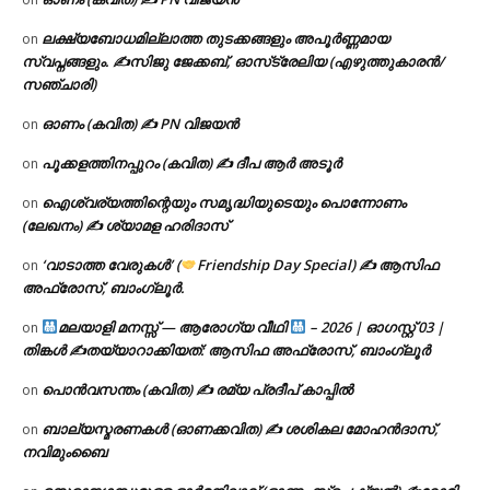
ലക്ഷ്യബോധമില്ലാത്ത തുടക്കങ്ങളും അപൂർണ്ണമായ
on
സ്വപ്നങ്ങളും. ✍️സിജു ജേക്കബ്, ഓസ്‌ട്രേലിയ (എഴുത്തുകാരൻ/
സഞ്ചാരി)
ഓണം (കവിത) ✍ PN വിജയൻ
on
പൂക്കളത്തിനപ്പുറം (കവിത) ✍ ദീപ ആർ അടൂർ
on
ഐശ്വര്യത്തിന്റെയും സമൃദ്ധിയുടെയും പൊന്നോണം
on
(ലേഖനം) ✍ ശ്യാമള ഹരിദാസ്
‘വാടാത്ത വേരുകൾ’ (
Friendship Day Special) ✍ ആസിഫ
on
അഫ്രോസ്, ബാംഗ്ലൂർ.
മലയാളി മനസ്സ് — ആരോഗ്യ വീഥി
– 2026 | ഓഗസ്റ്റ് 03 |
on
തിങ്കൾ ✍
തയ്യാറാക്കിയത്: ആസിഫ അഫ്രോസ്, ബാംഗ്ലൂർ
പൊൻവസന്തം (കവിത) ✍ രമ്യ പ്രദീപ് കാപ്പിൽ
on
ബാല്യസ്മരണകൾ (ഓണക്കവിത) ✍ ശശികല മോഹൻദാസ്,
on
നവിമുംബൈ