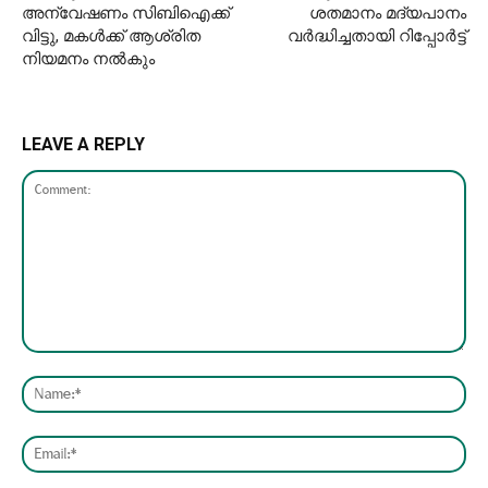
അന്വേഷണം സിബിഐക്ക്
ശതമാനം മദ്യപാനം
വിട്ടു, മകൾക്ക് ആശ്രിത
വർദ്ധിച്ചതായി റിപ്പോർട്ട്
നിയമനം നൽകും
LEAVE A REPLY
Comment:
Nam
Emai