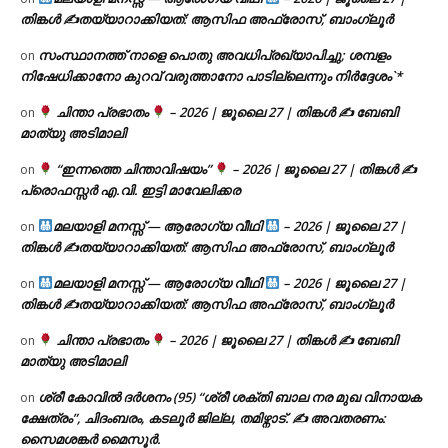
തിങ്കൾ ✍
തയ്യാറാക്കിയത്: ആസിഫ അഫ്രോസ്, ബാംഗ്ലൂർ
സംസ്ഥാനത്ത് നാളെ പൊതു അവധിപ്രഖ്യാപിച്ചു; ശമ്പളം
on
നിഷേധിക്കാനോ കുറവ് വരുത്താനോ പാടില്ലെന്നും നിർദ്ദേശം`*
ചിന്താ പ്രഭാതം
– 2026 | ജൂലൈ 27 | തിങ്കൾ ✍
ബേബി
on
മാത്യു അടിമാലി
“ഇന്നത്തെ ചിന്താവിഷയം”
– 2026 | ജൂലൈ 27 | തിങ്കൾ ✍
on
പ്രൊഫസ്സർ എ.വി. ഇട്ടി മാവേലിക്കര
മലയാളി മനസ്സ് — ആരോഗ്യ വീഥി
– 2026 | ജൂലൈ 27 |
on
തിങ്കൾ ✍
തയ്യാറാക്കിയത്: ആസിഫ അഫ്രോസ്, ബാംഗ്ലൂർ
മലയാളി മനസ്സ് — ആരോഗ്യ വീഥി
– 2026 | ജൂലൈ 27 |
on
തിങ്കൾ ✍
തയ്യാറാക്കിയത്: ആസിഫ അഫ്രോസ്, ബാംഗ്ലൂർ
ചിന്താ പ്രഭാതം
– 2026 | ജൂലൈ 27 | തിങ്കൾ ✍
ബേബി
on
മാത്യു അടിമാലി
ശ്രീ കോവിൽ ദർശനം (95) “ശ്രീ ശക്തി ബാല നര മുഖ വിനായക
on
ക്ഷേത്രം”, ചിദംബരം, കടലൂർ ജില്ല, തമിഴ്നാട്. ✍ അവതരണം:
സൈമശങ്കർ മൈസൂർ.