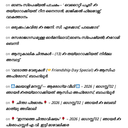
ഓണം സ്പെഷ്യൽ പാചകം – ‘ വെറൈറ്റി പച്ചടി’ ✍
on
തയ്യാറാക്കിയത്: റീന നൈനാൻ, മാജിക്കൽ ഫ്ലേവേഴ്സ്,
വാകത്താനം
ഒരുക്കം (കവിത) ✍ രജനി. സി. എഴക്കാട്, പാലക്കാട്
on
രസരാജഗന്ധമുള്ള ഓർമനിലാവ് (ഓണം സ്‌പെഷ്യൽ) ✍റോമി
on
ബെന്നി
ആനുകാലിക ചിന്തകൾ – (13) ✍ തയ്യാറാക്കിയത്: നിർമല
on
അമ്പാട്ട്
‘വാടാത്ത വേരുകൾ’ (
Friendship Day Special) ✍ ആസിഫ
on
അഫ്രോസ്, ബാംഗ്ലൂർ.
മലയാളി മനസ്സ് — ആരോഗ്യ വീഥി
– 2026 | ഓഗസ്റ്റ് 02 |
on
ഞായർ ✍
തയ്യാറാക്കിയത്: ആസിഫ അഫ്രോസ്, ബാംഗ്ലൂർ
ചിന്താ പ്രഭാതം
– 2026 | ഓഗസ്റ്റ് 02 | ഞായർ ✍
ബേബി
on
മാത്യു അടിമാലി
“ഇന്നത്തെ ചിന്താവിഷയം”
– 2026 | ഓഗസ്റ്റ് 02 | ഞായർ ✍
on
പ്രൊഫസ്സർ എ.വി. ഇട്ടി മാവേലിക്കര