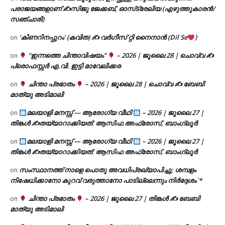
പരാജയങ്ങളാണ് ✍️സിജു ജേക്കബ്, ഓസ്‌ട്രേലിയ (എഴുത്തുകാരൻ/
സഞ്ചാരി)
‘കിണറിനപ്പുറം’ (കവിത) ✍ വർഗീസ് റ്റി നൈനാൻ (Dil Se
)
on
“ഇന്നത്തെ ചിന്താവിഷയം”
– 2026 | ജൂലൈ 28 | ചൊവ്വ ✍
on
പ്രൊഫസ്സർ എ.വി. ഇട്ടി മാവേലിക്കര
ചിന്താ പ്രഭാതം
– 2026 | ജൂലൈ 28 | ചൊവ്വ ✍
ബേബി
on
മാത്യു അടിമാലി
മലയാളി മനസ്സ് — ആരോഗ്യ വീഥി
– 2026 | ജൂലൈ 27 |
on
തിങ്കൾ ✍
തയ്യാറാക്കിയത്: ആസിഫ അഫ്രോസ്, ബാംഗ്ലൂർ
മലയാളി മനസ്സ് — ആരോഗ്യ വീഥി
– 2026 | ജൂലൈ 27 |
on
തിങ്കൾ ✍
തയ്യാറാക്കിയത്: ആസിഫ അഫ്രോസ്, ബാംഗ്ലൂർ
സംസ്ഥാനത്ത് നാളെ പൊതു അവധിപ്രഖ്യാപിച്ചു; ശമ്പളം
on
നിഷേധിക്കാനോ കുറവ് വരുത്താനോ പാടില്ലെന്നും നിർദ്ദേശം`*
ചിന്താ പ്രഭാതം
– 2026 | ജൂലൈ 27 | തിങ്കൾ ✍
ബേബി
on
മാത്യു അടിമാലി