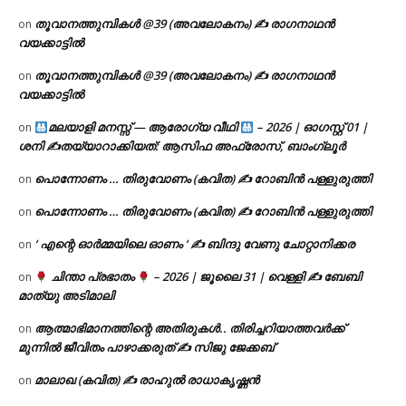
തൂവാനത്തുമ്പികൾ @39 (അവലോകനം) ✍ രാഗനാഥൻ
on
വയക്കാട്ടിൽ
തൂവാനത്തുമ്പികൾ @39 (അവലോകനം) ✍ രാഗനാഥൻ
on
വയക്കാട്ടിൽ
മലയാളി മനസ്സ് — ആരോഗ്യ വീഥി
– 2026 | ഓഗസ്റ്റ് 01 |
on
ശനി ✍
തയ്യാറാക്കിയത്: ആസിഫ അഫ്രോസ്, ബാംഗ്ലൂർ
പൊന്നോണം … തിരുവോണം (കവിത) ✍ റോബിൻ പള്ളുരുത്തി
on
പൊന്നോണം … തിരുവോണം (കവിത) ✍ റോബിൻ പള്ളുരുത്തി
on
‘ എന്റെ ഓർമ്മയിലെ ഓണം ‘ ✍ ബിന്ദു വേണു ചോറ്റാനിക്കര
on
ചിന്താ പ്രഭാതം
– 2026 | ജൂലൈ 31 | വെള്ളി ✍
ബേബി
on
മാത്യു അടിമാലി
ആത്മാഭിമാനത്തിന്റെ അതിരുകൾ.. തിരിച്ചറിയാത്തവർക്ക്
on
മുന്നിൽ ജീവിതം പാഴാക്കരുത് ✍️ സിജു ജേക്കബ്
മാലാഖ (കവിത) ✍ രാഹുൽ രാധാകൃഷ്ണൻ
on