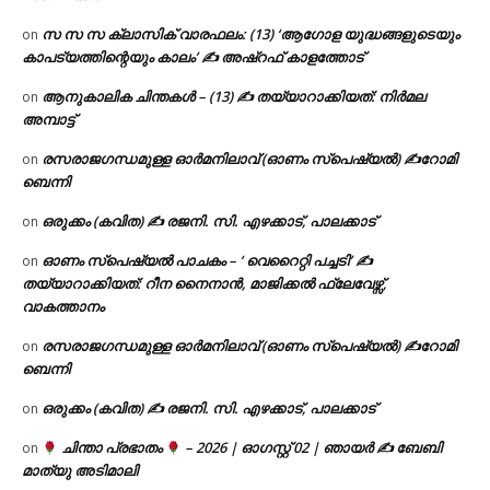
സ സ സ ക്ലാസിക് വാരഫലം: (13) ‘ആഗോള യുദ്ധങ്ങളുടെയും
on
കാപട്യത്തിന്റെയും കാലം’ ✍ അഷ്റഫ് കാളത്തോട്
ആനുകാലിക ചിന്തകൾ – (13) ✍ തയ്യാറാക്കിയത്: നിർമല
on
അമ്പാട്ട്
രസരാജഗന്ധമുള്ള ഓർമനിലാവ് (ഓണം സ്‌പെഷ്യൽ) ✍റോമി
on
ബെന്നി
ഒരുക്കം (കവിത) ✍ രജനി. സി. എഴക്കാട്, പാലക്കാട്
on
ഓണം സ്പെഷ്യൽ പാചകം – ‘ വെറൈറ്റി പച്ചടി’ ✍
on
തയ്യാറാക്കിയത്: റീന നൈനാൻ, മാജിക്കൽ ഫ്ലേവേഴ്സ്,
വാകത്താനം
രസരാജഗന്ധമുള്ള ഓർമനിലാവ് (ഓണം സ്‌പെഷ്യൽ) ✍റോമി
on
ബെന്നി
ഒരുക്കം (കവിത) ✍ രജനി. സി. എഴക്കാട്, പാലക്കാട്
on
ചിന്താ പ്രഭാതം
– 2026 | ഓഗസ്റ്റ് 02 | ഞായർ ✍
ബേബി
on
മാത്യു അടിമാലി