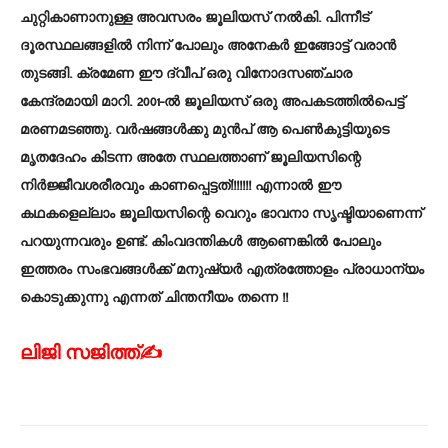
ചുറ്റികാണാനുള്ള അവസരം ജൂലിയസ് നൽകി. പിന്നീട്
ദൂരസ്ഥലങ്ങളിൽ നിന്ന് പോലും അനേകർ ഇങ്ങോട്ട് വരാൻ
തുടങ്ങി. ക്രമേണ ഈ ദ്വീപ് ഒരു വിനോദസഞ്ചാര
കേന്ദ്രമായി മാറി. 2001-ൽ ജൂലിയസ് ഒരു അപകടത്തിൽപെട്ട്
മരണമടഞ്ഞു. വർഷങ്ങൾക്കു മുൻപ് ആ പെൺകുട്ടിയുടെ
മൃതദേഹം കിടന്ന അതേ സ്ഥലത്താണ് ജൂലിയസിന്റെ
നിർജ്ജീവശരീരവും കാണപ്പെട്ടത്!!!!!!! എന്നാൽ ഈ
കഥകളെല്ലാം ജൂലിയസിന്റെ വെറും ഭാവനാ സൃഷ്ടിയാണെന്ന്
പറയുന്നവരും ഉണ്ട്. കിംവദന്തികൾ ആണെങ്കിൽ പോലും
ഇത്തരം സംഭവങ്ങൾക്ക് മനുഷ്യർ എത്രത്തോളം പ്രാധാന്യം
കൊടുക്കുന്നു എന്നത് ചിന്തനീയം തന്നെ !!
ലിജി സജിത്ത്✍