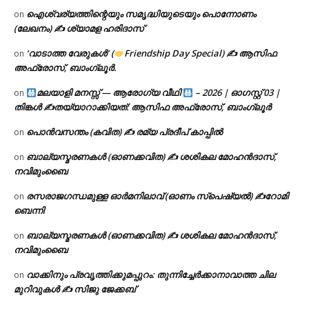
ഐശ്വര്യത്തിന്റെയും സമൃദ്ധിയുടെയും പൊന്നോണം
on
(ലേഖനം) ✍ ശ്യാമള ഹരിദാസ്
‘വാടാത്ത വേരുകൾ’ (
Friendship Day Special) ✍ ആസിഫ
on
അഫ്രോസ്, ബാംഗ്ലൂർ.
മലയാളി മനസ്സ് — ആരോഗ്യ വീഥി
– 2026 | ഓഗസ്റ്റ് 03 |
on
തിങ്കൾ ✍
തയ്യാറാക്കിയത്: ആസിഫ അഫ്രോസ്, ബാംഗ്ലൂർ
പൊൻവസന്തം (കവിത) ✍ രമ്യ പ്രദീപ് കാപ്പിൽ
on
ബാല്യസ്മരണകൾ (ഓണക്കവിത) ✍ ശശികല മോഹൻദാസ്,
on
നവിമുംബൈ
രസരാജഗന്ധമുള്ള ഓർമനിലാവ് (ഓണം സ്‌പെഷ്യൽ) ✍റോമി
on
ബെന്നി
ബാല്യസ്മരണകൾ (ഓണക്കവിത) ✍ ശശികല മോഹൻദാസ്,
on
നവിമുംബൈ
വാക്കിനും പ്രവൃത്തിക്കുമപ്പുറം: തുന്നിച്ചേർക്കാനാവാത്ത ചില
on
മുറിവുകൾ ✍️ സിജു ജേക്കബ്