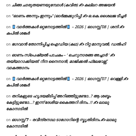
ചിങ്ങ ചാരുതയണയുമ്പോൾ (കവിത) ✍ കല്ലറ അജയൻ
on
“ഓണം അന്നും ഇന്നും” (ഓർമ്മക്കുറിപ്പ്) ✍ ഒ.കെ.ശൈലജ ടീച്ചർ
on
വാർത്തകൾ ഒറ്റനോട്ടത്തിൽ
– 2026 | ഓഗസ്റ്റ് 08 | ശനി ✍
on
കപിൽ ശങ്കർ
ഭഗവാൻ തോന്നിപ്പിച്ച ഐഡിയ (കഥ) ✍ റിറ്റ മാനുവൽ, ഡൽഹി
on
ഓണം സ്പെഷ്യൽ പാചകം – ‘ ചെറുനാരങ്ങ അച്ചാർ ‘ ✍
on
തയ്യാറാക്കിയത്: റീന നൈനാൻ, മാജിക്കൽ ഫ്ലേവേഴ്സ്,
വാകത്താനം
വാർത്തകൾ ഒറ്റനോട്ടത്തിൽ
– 2026 | ഓഗസ്റ്റ് 07 | വെള്ളി ✍
on
കപിൽ ശങ്കർ
തറികളുടെ ഹൃദയമിടിപ്പ് അറിഞ്ഞിട്ടുണ്ടോ..? ആ ശബ്ദം
on
കേട്ടിട്ടുണ്ടോ…? ഇന്ന് ദേശീയ കൈത്തറി ദിനം..!! ✍ ലാലു
കോനാടിൽ
ഓഗസ്റ്റ് 𝟕 – രവീന്ദ്രനാഥ ടാഗോറിന്റെ സ്മൃതിദിനം ✍ ലാലു
on
കോനാടിൽ