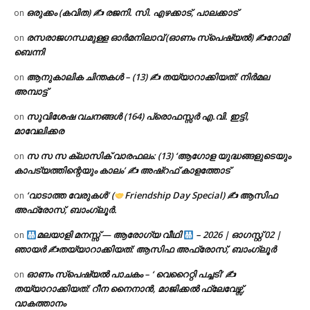
ഒരുക്കം (കവിത) ✍ രജനി. സി. എഴക്കാട്, പാലക്കാട്
on
രസരാജഗന്ധമുള്ള ഓർമനിലാവ് (ഓണം സ്‌പെഷ്യൽ) ✍റോമി
on
ബെന്നി
ആനുകാലിക ചിന്തകൾ – (13) ✍ തയ്യാറാക്കിയത്: നിർമല
on
അമ്പാട്ട്
സുവിശേഷ വചനങ്ങൾ (164) പ്രൊഫസ്സർ എ.വി. ഇട്ടി,
on
മാവേലിക്കര
സ സ സ ക്ലാസിക് വാരഫലം: (13) ‘ആഗോള യുദ്ധങ്ങളുടെയും
on
കാപട്യത്തിന്റെയും കാലം’ ✍ അഷ്റഫ് കാളത്തോട്
‘വാടാത്ത വേരുകൾ’ (
Friendship Day Special) ✍ ആസിഫ
on
അഫ്രോസ്, ബാംഗ്ലൂർ.
മലയാളി മനസ്സ് — ആരോഗ്യ വീഥി
– 2026 | ഓഗസ്റ്റ് 02 |
on
ഞായർ ✍
തയ്യാറാക്കിയത്: ആസിഫ അഫ്രോസ്, ബാംഗ്ലൂർ
ഓണം സ്പെഷ്യൽ പാചകം – ‘ വെറൈറ്റി പച്ചടി’ ✍
on
തയ്യാറാക്കിയത്: റീന നൈനാൻ, മാജിക്കൽ ഫ്ലേവേഴ്സ്,
വാകത്താനം