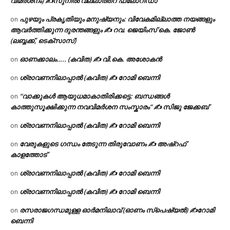
വിമർശനം) ✍സുനിൽ വല്ലാത്തറ ഫ്ലോറിഡാ
പുഴയും പ്രകൃതിയും മനുഷ്യനും: വിവേകമില്ലാത്ത നയങ്ങളും
on
ആവർത്തിക്കുന്ന ദുരന്തങ്ങളും ✍ റവ. ജെയിംസ് കെ. ജോൺ
(ലബ്ബക്ക്, ടെക്സാസ്)
ഓണക്കാലം….. (കവിത) ✍ വി.കെ. അശോകൻ
on
ശ്രാവണനിലാപ്പാൽ (കവിത) ✍ റോമി ബെന്നി
on
“വാക്കുകൾ ആയുധമാകാതിരിക്കട്ടെ: ബന്ധങ്ങൾ
on
കാത്തുസൂക്ഷിക്കുന്ന നവവിമർശന സംസ്കാരം” ✍️ സിജു ജേക്കബ്
ശ്രാവണനിലാപ്പാൽ (കവിത) ✍ റോമി ബെന്നി
on
വേരുകളുടെ ഗന്ധം തേടുന്ന തിരുവോണം ✍ അഷ്റഫ്
on
കാളത്തോട്
ശ്രാവണനിലാപ്പാൽ (കവിത) ✍ റോമി ബെന്നി
on
ശ്രാവണനിലാപ്പാൽ (കവിത) ✍ റോമി ബെന്നി
on
രസരാജഗന്ധമുള്ള ഓർമനിലാവ് (ഓണം സ്‌പെഷ്യൽ) ✍റോമി
on
ബെന്നി