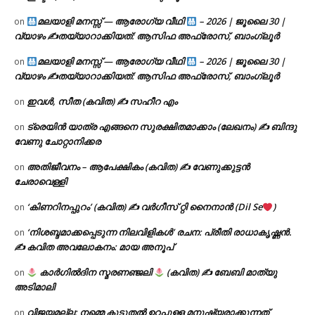
മലയാളി മനസ്സ് — ആരോഗ്യ വീഥി
– 2026 | ജൂലൈ 30 |
on
വ്യാഴം ✍
തയ്യാറാക്കിയത്: ആസിഫ അഫ്രോസ്, ബാംഗ്ലൂർ
മലയാളി മനസ്സ് — ആരോഗ്യ വീഥി
– 2026 | ജൂലൈ 30 |
on
വ്യാഴം ✍
തയ്യാറാക്കിയത്: ആസിഫ അഫ്രോസ്, ബാംഗ്ലൂർ
ഇവൾ, സീത (കവിത) ✍ സഹീറ എം
on
ട്രെയിൻ യാത്ര എങ്ങനെ സുരക്ഷിതമാക്കാം (ലേഖനം) ✍ ബിന്ദു
on
വേണു ചോറ്റാനിക്കര
അതിജീവനം – ആപേക്ഷികം (കവിത) ✍ വേണുക്കുട്ടൻ
on
ചേരാവെള്ളി
‘കിണറിനപ്പുറം’ (കവിത) ✍ വർഗീസ് റ്റി നൈനാൻ (Dil Se
)
on
‘നിശബ്ദമാക്കപ്പെടുന്ന നിലവിളികൾ’ രചന: പ്രീതി രാധാകൃഷ്ണൻ.
on
✍ കവിത അവലോകനം: മായ അനൂപ്
കാർഗിൽദിന സ്മരണഞ്ജലി
(കവിത) ✍ ബേബി മാത്യു
on
അടിമാലി
വിജയമല്ല; നമ്മെ കൂടുതൽ ഉറപ്പുള്ള മനുഷ്യരാക്കുന്നത്
on