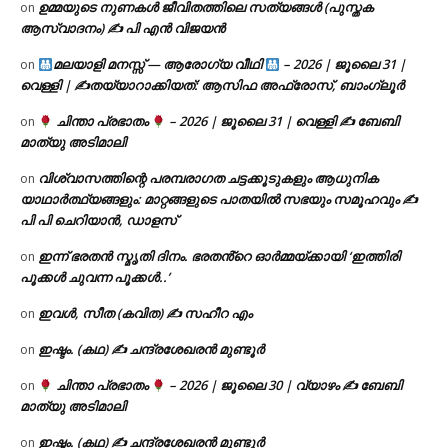
ഉമ്മയുടെ നുണകൾ ജീവിതത്തിലെ സത്യങ്ങൾ (പുസ്തക
on
ആസ്വാദനം) ✍ പി എൻ വിജയൻ
മലയാളി മനസ്സ് — ആരോഗ്യ വീഥി
– 2026 | ജൂലൈ 31 |
on
വെള്ളി | ✍
തയ്യാറാക്കിയത്: ആസിഫ അഫ്രോസ്, ബാംഗ്ലൂർ
ചിന്താ പ്രഭാതം
– 2026 | ജൂലൈ 31 | വെള്ളി ✍
ബേബി
on
മാത്യു അടിമാലി
വിശ്വാസത്തിന്റെ പരമ്പരാഗത ചട്ടക്കൂടുകളും ആധുനിക
on
യാഥാർത്ഥ്യങ്ങളും: മാറ്റങ്ങളുടെ പാതയിൽ സഭയും സമൂഹവും ✍
പി പി ചെറിയാൻ, ഡാളസ്
ഇന്ന് ഭരതൻ സ്മൃതി ദിനം. ഭരതൻ്റെ ഓർമ്മയ്ക്കായി ‘ഇത്തിരി
on
പൂക്കൾ ചുവന്ന പൂക്കൾ..’
ഇവൾ, സീത (കവിത) ✍ സഹീറ എം
on
ഇഷ്ടം. (കഥ) ✍ ചന്ദ്രശേഖരൻ മുണ്ടൂർ
on
ചിന്താ പ്രഭാതം
– 2026 | ജൂലൈ 30 | വ്യാഴം ✍
ബേബി
on
മാത്യു അടിമാലി
ഇഷ്ടം. (കഥ) ✍ ചന്ദ്രശേഖരൻ മുണ്ടൂർ
on