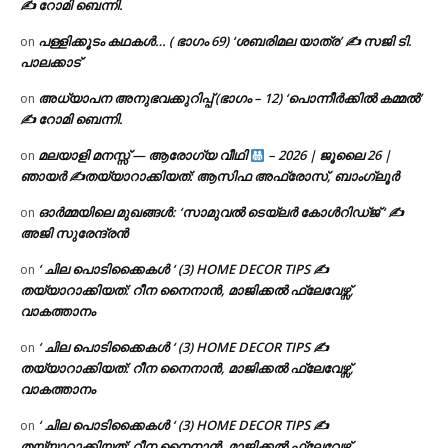
✍ റോമി ബെന്നി.
പള്ളിക്കൂടം കഥകൾ… ( ഭാഗം 69) ‘ശബരിമല യാത്ര’ ✍ സജി ടി.
on
പാലക്കാട്
അധ്യാപന അനുഭവക്കുറിപ്പ് (ഭാഗം – 12) ‘പൊന്നീർക്കിൽ കമ്മൽ’
on
✍ റോമി ബെന്നി.
മലയാളി മനസ്സ് — ആരോഗ്യ വീഥി
– 2026 | ജൂലൈ 26 |
on
ഞായർ ✍
തയ്യാറാക്കിയത്: ആസിഫ അഫ്രോസ്, ബാംഗ്ലൂർ
ഓർമ്മയിലെ മുഖങ്ങൾ: ‘സാമുവൽ ടെയ്ലർ കോൾറിഡ്ജ് ‘ ✍
on
അജി സുരേന്ദ്രൻ
‘ ചില പൊടിക്കൈകൾ ‘ (3) HOME DECOR TIPS ✍
on
തയ്യാറാക്കിയത്: റീന നൈനാൻ, മാജിക്കൽ ഫ്ലേവേഴ്സ്,
വാകത്താനം
‘ ചില പൊടിക്കൈകൾ ‘ (3) HOME DECOR TIPS ✍
on
തയ്യാറാക്കിയത്: റീന നൈനാൻ, മാജിക്കൽ ഫ്ലേവേഴ്സ്,
വാകത്താനം
‘ ചില പൊടിക്കൈകൾ ‘ (3) HOME DECOR TIPS ✍
on
തയ്യാറാക്കിയത്: റീന നൈനാൻ, മാജിക്കൽ ഫ്ലേവേഴ്സ്,