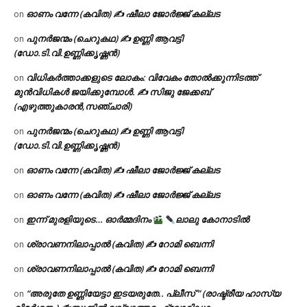
ഓണം വന്നേ (കവിത) ✍ ഷീലാ ജോർജ്ജ് കല്ലട
on
പുനർജന്മം (ചെറുകഥ) ✍ ഉണ്ണി ആവട്ടി
on
(ഡോ.ടി.വി.ഉണ്ണിക്കൃഷ്ണൻ)
വിധികർത്താക്കളുടെ ലോകം: വിവേകം തോൽക്കുന്നിടത്ത്
on
മുൻവിധികൾ ജയിക്കുമ്പോൾ. ✍️ സിജു ജേക്കബ്
(എഴുത്തുകാരൻ,സഞ്ചാരി)
പുനർജന്മം (ചെറുകഥ) ✍ ഉണ്ണി ആവട്ടി
on
(ഡോ.ടി.വി.ഉണ്ണിക്കൃഷ്ണൻ)
ഓണം വന്നേ (കവിത) ✍ ഷീലാ ജോർജ്ജ് കല്ലട
on
ഓണം വന്നേ (കവിത) ✍ ഷീലാ ജോർജ്ജ് കല്ലട
on
ഇന്ന് മുരളിയുടെ… ഓർമ്മദിനം
ലാലു കോനാടിൽ
on
ശ്രാവണനിലാപ്പാൽ (കവിത) ✍ റോമി ബെന്നി
on
ശ്രാവണനിലാപ്പാൽ (കവിത) ✍ റോമി ബെന്നി
on
“അരുതേ ഉണ്ണിയേട്ടാ ഇടയരുതേ.. പ്ലീസ് ” (രാഷ്ട്രീയ ഹാസ്യ
on