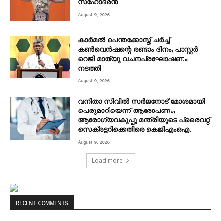
സഹോദരൻ
August 9, 2026
കാർമൽ പെന്തക്കോസ്ത് ചർച്ച്
കൺവെൻഷന്റെ രണ്ടാം ദിനം; പാസ്റ്റർ
റെജി മാത്യു വചനപ്രഘോഷണം
നടത്തി
August 9, 2026
വനിതാ സിവിൽ സർജനോട് മോശമായി
പെരുമാറിയെന്ന് ആരോപണം;
ആരോഗ്യവകുപ്പു മന്ത്രിയുടെ പ്രൈവറ്റ്
സെക്രട്ടറിക്കെതിരെ കെജിഎംഒഎ.
August 9, 2026
Load more
RECENT COMMENTS