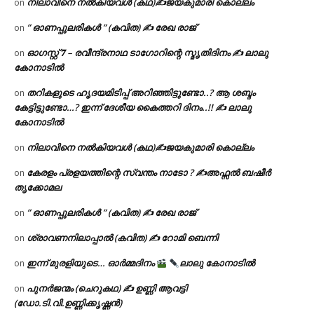
നിലാവിനെ നൽകിയവൾ (കഥ)✍ജയകുമാരി കൊല്ലം
on
” ഓണപ്പുലരികൾ ” (കവിത) ✍ രേഖ രാജ്
on
ഓഗസ്റ്റ് 𝟕 – രവീന്ദ്രനാഥ ടാഗോറിന്റെ സ്മൃതിദിനം ✍ ലാലു
on
കോനാടിൽ
തറികളുടെ ഹൃദയമിടിപ്പ് അറിഞ്ഞിട്ടുണ്ടോ..? ആ ശബ്ദം
on
കേട്ടിട്ടുണ്ടോ…? ഇന്ന് ദേശീയ കൈത്തറി ദിനം..!! ✍ ലാലു
കോനാടിൽ
നിലാവിനെ നൽകിയവൾ (കഥ)✍ജയകുമാരി കൊല്ലം
on
കേരളം പ്രളയത്തിന്റെ സ്വന്തം നാടോ ? ✍️അഫ്സൽ ബഷീർ
on
തൃക്കോമല
” ഓണപ്പുലരികൾ ” (കവിത) ✍ രേഖ രാജ്
on
ശ്രാവണനിലാപ്പാൽ (കവിത) ✍ റോമി ബെന്നി
on
ഇന്ന് മുരളിയുടെ… ഓർമ്മദിനം
ലാലു കോനാടിൽ
on
പുനർജന്മം (ചെറുകഥ) ✍ ഉണ്ണി ആവട്ടി
on
(ഡോ.ടി.വി.ഉണ്ണിക്കൃഷ്ണൻ)