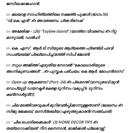
ജസിയഷാജഹാൻ.
മലയാള സാഹിത്യത്തിലെ നക്ഷത്ര പൂക്കൾ (ഭാഗം 56)
on
“വി.കെ.എൻ” ✍ അവതരണം: പ്രഭ ദിനേഷ്
അമേരിക്ക – (26) “Taybee island” (യാത്രാ വിവരണം) ✍ റിറ്റ
on
മാനുവൽ, ഡൽഹി
കെ .എസ് . ആർ.ടി.സിയുടെ ആദ്യത്തെ ഫ്രണ്ട്ലി പദവി
on
സപര്യയ്ക്ക് പ്രഖ്യാപിച്ച് മന്ത്രി സിപി ജോൺ
സുധ അജിത്ത് എഴുതിയ നോവൽ “കോലധാരിയുടെ
on
അഗ്നികുണ്ഡങ്ങള്‍” , ✍ പുസ്തക പരിചയം: കെ ആർ. മോഹൻദാസ്
Open up ആകണോ? (Part -24) ✍ പ്രശാന്ത് വാസുദേവ് (മുൻ
on
ഡെപ്യൂട്ടി ഡയറക്ടർ കേരള ടൂറിസം വകുപ്പ് & ടൂറിസം
കൺസൾട്ടൻ്റ്).
ചില മടങ്ങിവരവുകൾ മുറിവേൽപ്പിക്കാനുള്ളതാണ്! (ലേഖനം) ✍️
on
സിജു ജേക്കബ്, ഓസ്‌ട്രേലിയ (എഴുത്തുകാരൻ/സഞ്ചാരി)
‘ ചില പൊടിക്കൈകൾ ‘ (3) HOME DECOR TIPS ✍
on
തയ്യാറാക്കിയത്: റീന നൈനാൻ, മാജിക്കൽ ഫ്ലേവേഴ്സ്,