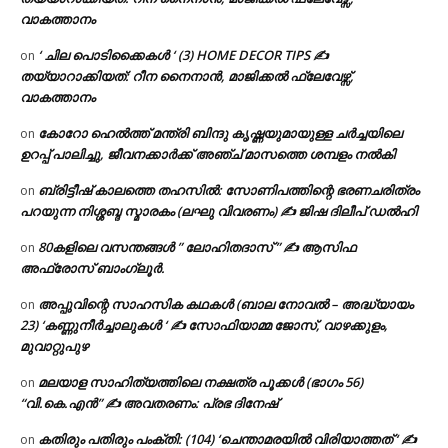
വാകത്താനം
‘ ചില പൊടിക്കൈകൾ ‘ (3) HOME DECOR TIPS ✍
on
തയ്യാറാക്കിയത്: റീന നൈനാൻ, മാജിക്കൽ ഫ്ലേവേഴ്സ്,
വാകത്താനം
കോറോ ഹെൽത്ത് മന്ത്രി ബിന്ദു കൃഷ്ണയുമായുള്ള ചർച്ചയിലെ
on
ഉറപ്പ് പാലിച്ചു, ജീവനക്കാർക്ക് അഞ്ച് മാസത്തെ ശമ്പളം നൽകി
ബ്രിട്ടീഷ് കാലത്തെ തഹസിൽ: സോണിപത്തിന്റെ ഭരണചരിത്രം
on
പറയുന്ന നിശ്ശബ്ദ സ്മാരകം (ലഘു വിവരണം) ✍ ജിഷ ദിലീപ് ഡൽഹി
80കളിലെ വസന്തങ്ങൾ ” ലോഹിതദാസ് ” ✍ ആസിഫ
on
അഫ്രോസ് ബാംഗ്ലൂർ.
അപ്പുവിന്റെ സാഹസിക കഥകൾ (ബാല നോവൽ – അദ്ധ്യായം
on
23) ‘കണ്ണുനീർച്ചാലുകൾ ‘ ✍ സോഫിയാമ്മ ജോസ്, വാഴക്കുളം,
മുവാറ്റുപുഴ
മലയാള സാഹിത്യത്തിലെ നക്ഷത്ര പൂക്കൾ (ഭാഗം 56)
on
“വി.കെ.എൻ” ✍ അവതരണം: പ്രഭ ദിനേഷ്
കതിരും പതിരും പംക്തി: (104) ‘ചെന്താമരയിൽ വിരിയാത്തത് ‘ ✍
on