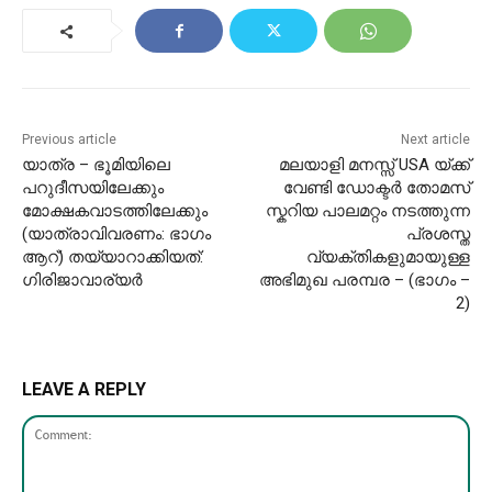
Previous article
Next article
യാത്ര – ഭൂമിയിലെ
മലയാളി മനസ്സ് USA യ്ക്ക്
പറുദീസയിലേക്കും
വേണ്ടി ഡോക്ടർ തോമസ്
മോക്ഷകവാടത്തിലേക്കും
സ്കറിയ പാലമറ്റം നടത്തുന്ന
(യാത്രാവിവരണം: ഭാഗം
പ്രശസ്ത
ആറ്) തയ്യാറാക്കിയത്:
വ്യക്തികളുമായുള്ള
ഗിരിജാവാര്യർ
അഭിമുഖ പരമ്പര – (ഭാഗം –
2)
LEAVE A REPLY