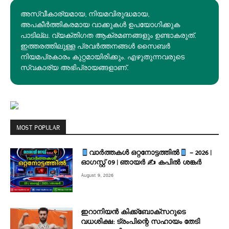
അസ്വീകാര്യമായ, നിയമവിരുദ്ധമായ,
അപകീര്‍ത്തികരമായ വാക്കുകൾ ഉപയോഗിക്കുക
പാടില്ല. വ്യക്തിഗത ആക്രമണങ്ങളും ഉണ്ടാകരുത്.
ഇത്തരത്തിലുള്ള പ്രവർത്തനങ്ങൾ സൈബർ
നിയമപ്രകാരം കുറ്റമായിരിക്കും. എഴുതുന്നവരുടെ
സ്വകാര്യ അഭിപ്രായങ്ങളാണ്.
MOST POPULAR
വാർത്തകൾ ഒറ്റനോട്ടത്തിൽ
– 2026 |
ഓഗസ്റ്റ് 09 | ഞായർ ✍
കപിൽ ശങ്കർ
August 9, 2026
ഇറാനിയൻ കിക്ക്ബോക്സറുടെ
വധശിക്ഷ: ട്രംപിന്റെ സഹായം തേടി