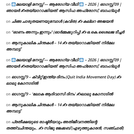
മലയാളി മനസ്സ് — ആരോഗ്യ വീഥി
– 2026 | ഓഗസ്റ്റ് 09 |
on
ഞായർ ✍
തയ്യാറാക്കിയത്: ആസിഫ അഫ്രോസ്, ബാംഗ്ലൂർ
ചിങ്ങ ചാരുതയണയുമ്പോൾ (കവിത) ✍ കല്ലറ അജയൻ
on
“ഓണം അന്നും ഇന്നും” (ഓർമ്മക്കുറിപ്പ്) ✍ ഒ.കെ.ശൈലജ ടീച്ചർ
on
ആനുകാലിക ചിന്തകൾ – 14 ✍ തയ്യാറാക്കിയത്: നിർമല
on
അമ്പാട്ട്
മലയാളി മനസ്സ് — ആരോഗ്യ വീഥി
– 2026 | ഓഗസ്റ്റ് 09 |
on
ഞായർ ✍
തയ്യാറാക്കിയത്: ആസിഫ അഫ്രോസ്, ബാംഗ്ലൂർ
ഓഗസ്റ്റ് 9 – ക്വിറ്റ് ഇന്ത്യ ദിനം (Quit India Movement Day) ✍
on
ലാലു കോനാടിൽ
ഓഗസ്റ്റ് 9 – ‘ലോക ആദിവാസി ദിനം’ ✍️ലാലു കോനാടിൽ
on
ആനുകാലിക ചിന്തകൾ – 14 ✍ തയ്യാറാക്കിയത്: നിർമല
on
അമ്പാട്ട്
പ്രതീക്ഷയുടെ രാഷ്ട്രീയവും അതിജീവനത്തിന്റെ
on
തത്ത്വചിന്തയും.. ✍️ സിജു ജേക്കബ് (എഴുത്തുകാരൻ, സഞ്ചാരി)