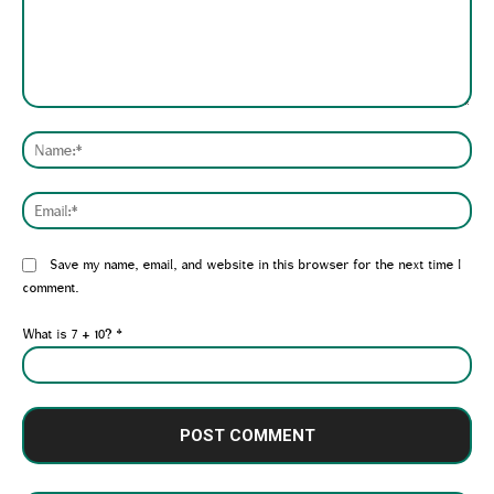
Comment:
Nam
Emai
Website:
Save my name, email, and website in this browser for the next time I
comment.
What is 7 + 10?
*