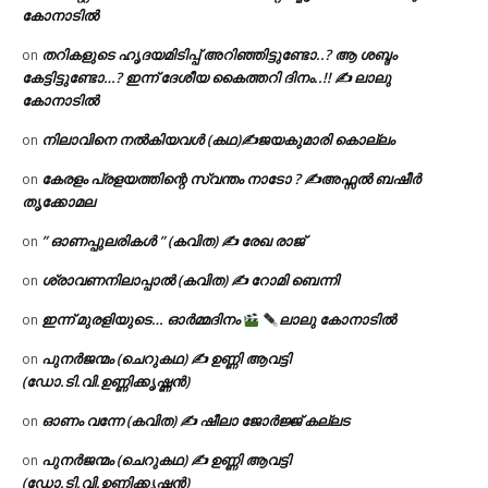
കോനാടിൽ
തറികളുടെ ഹൃദയമിടിപ്പ് അറിഞ്ഞിട്ടുണ്ടോ..? ആ ശബ്ദം
on
കേട്ടിട്ടുണ്ടോ…? ഇന്ന് ദേശീയ കൈത്തറി ദിനം..!! ✍ ലാലു
കോനാടിൽ
നിലാവിനെ നൽകിയവൾ (കഥ)✍ജയകുമാരി കൊല്ലം
on
കേരളം പ്രളയത്തിന്റെ സ്വന്തം നാടോ ? ✍️അഫ്സൽ ബഷീർ
on
തൃക്കോമല
” ഓണപ്പുലരികൾ ” (കവിത) ✍ രേഖ രാജ്
on
ശ്രാവണനിലാപ്പാൽ (കവിത) ✍ റോമി ബെന്നി
on
ഇന്ന് മുരളിയുടെ… ഓർമ്മദിനം
ലാലു കോനാടിൽ
on
പുനർജന്മം (ചെറുകഥ) ✍ ഉണ്ണി ആവട്ടി
on
(ഡോ.ടി.വി.ഉണ്ണിക്കൃഷ്ണൻ)
ഓണം വന്നേ (കവിത) ✍ ഷീലാ ജോർജ്ജ് കല്ലട
on
പുനർജന്മം (ചെറുകഥ) ✍ ഉണ്ണി ആവട്ടി
on
(ഡോ.ടി.വി.ഉണ്ണിക്കൃഷ്ണൻ)