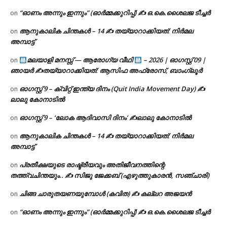
“ഓണം അന്നും ഇന്നും” (ഓർമ്മക്കുറിപ്പ്) ✍ ഒ.കെ.ശൈലജ ടീച്ചർ
on
ആനുകാലിക ചിന്തകൾ – 14 ✍ തയ്യാറാക്കിയത്: നിർമല
on
അമ്പാട്ട്
മലയാളി മനസ്സ് — ആരോഗ്യ വീഥി
– 2026 | ഓഗസ്റ്റ് 09 |
on
ഞായർ ✍
തയ്യാറാക്കിയത്: ആസിഫ അഫ്രോസ്, ബാംഗ്ലൂർ
ഓഗസ്റ്റ് 9 – ക്വിറ്റ് ഇന്ത്യ ദിനം (Quit India Movement Day) ✍
on
ലാലു കോനാടിൽ
ഓഗസ്റ്റ് 9 – ‘ലോക ആദിവാസി ദിനം’ ✍️ലാലു കോനാടിൽ
on
ആനുകാലിക ചിന്തകൾ – 14 ✍ തയ്യാറാക്കിയത്: നിർമല
on
അമ്പാട്ട്
പ്രതീക്ഷയുടെ രാഷ്ട്രീയവും അതിജീവനത്തിന്റെ
on
തത്ത്വചിന്തയും.. ✍️ സിജു ജേക്കബ് (എഴുത്തുകാരൻ, സഞ്ചാരി)
ചിങ്ങ ചാരുതയണയുമ്പോൾ (കവിത) ✍ കല്ലറ അജയൻ
on
“ഓണം അന്നും ഇന്നും” (ഓർമ്മക്കുറിപ്പ്) ✍ ഒ.കെ.ശൈലജ ടീച്ചർ
on