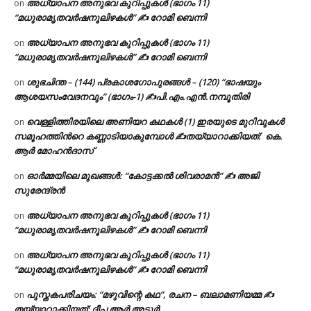
അധ്യാപന അനുഭവ കുറിപ്പുകൾ (ഭാഗം 11)
on
“മധുരാമൃതവർഷനൂലിഴകൾ” ✍ റോമി ബെന്നി
അധ്യാപന അനുഭവ കുറിപ്പുകൾ (ഭാഗം 11)
on
“മധുരാമൃതവർഷനൂലിഴകൾ” ✍ റോമി ബെന്നി
ശുഭചിന്ത – (144) പ്രകാശഗോപുരങ്ങൾ – (120) “ഭാഷയും
on
ആശയസംവേദനവും” (ഭാഗം-1) ✍പി.എം.എൻ.നമ്പൂതിരി
വെള്ളിത്തിരയിലെ അണിയറ കഥകൾ (1) ഇരയുടെ മുറിവുകൾ
on
സമൂഹത്തിന്‍റെ കണ്ണാടിയാകുമ്പോൾ ✍തയ്യാറാക്കിയത്: കെ.
ആര്‍ മോഹന്‍ദാസ്
ഓർമ്മയിലെ മുഖങ്ങൾ: “കോട്ടക്കൽ ശിവരാമൻ” ✍ അജി
on
സുരേന്ദ്രൻ
അധ്യാപന അനുഭവ കുറിപ്പുകൾ (ഭാഗം 11)
on
“മധുരാമൃതവർഷനൂലിഴകൾ” ✍ റോമി ബെന്നി
അധ്യാപന അനുഭവ കുറിപ്പുകൾ (ഭാഗം 11)
on
“മധുരാമൃതവർഷനൂലിഴകൾ” ✍ റോമി ബെന്നി
പുസ്തകപരിചയം: “മഴുവിന്റെ കഥ”, രചന – ബലാമണിയമ്മ ✍
on
തയ്യാറാക്കിയത്: ദീപ ആർ അടൂർ