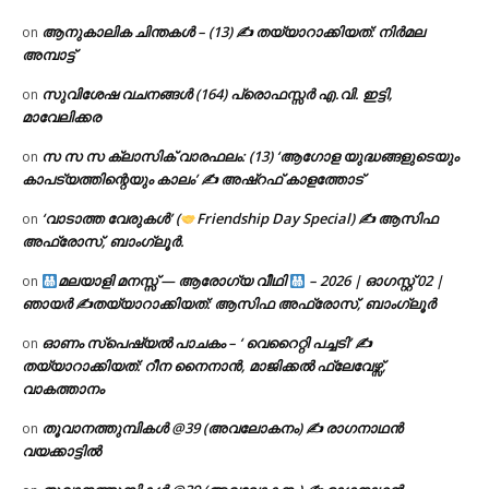
ആനുകാലിക ചിന്തകൾ – (13) ✍ തയ്യാറാക്കിയത്: നിർമല
on
അമ്പാട്ട്
സുവിശേഷ വചനങ്ങൾ (164) പ്രൊഫസ്സർ എ.വി. ഇട്ടി,
on
മാവേലിക്കര
സ സ സ ക്ലാസിക് വാരഫലം: (13) ‘ആഗോള യുദ്ധങ്ങളുടെയും
on
കാപട്യത്തിന്റെയും കാലം’ ✍ അഷ്റഫ് കാളത്തോട്
‘വാടാത്ത വേരുകൾ’ (
Friendship Day Special) ✍ ആസിഫ
on
അഫ്രോസ്, ബാംഗ്ലൂർ.
മലയാളി മനസ്സ് — ആരോഗ്യ വീഥി
– 2026 | ഓഗസ്റ്റ് 02 |
on
ഞായർ ✍
തയ്യാറാക്കിയത്: ആസിഫ അഫ്രോസ്, ബാംഗ്ലൂർ
ഓണം സ്പെഷ്യൽ പാചകം – ‘ വെറൈറ്റി പച്ചടി’ ✍
on
തയ്യാറാക്കിയത്: റീന നൈനാൻ, മാജിക്കൽ ഫ്ലേവേഴ്സ്,
വാകത്താനം
തൂവാനത്തുമ്പികൾ @39 (അവലോകനം) ✍ രാഗനാഥൻ
on
വയക്കാട്ടിൽ