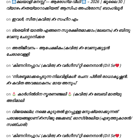
മലയാളി മനസ്സ് — ആരോഗ്യ വീഥി
– 2026 | ജൂലൈ 30 |
on
വ്യാഴം ✍
തയ്യാറാക്കിയത്: ആസിഫ അഫ്രോസ്, ബാംഗ്ലൂർ
ഇവൾ, സീത (കവിത) ✍ സഹീറ എം
on
ട്രെയിൻ യാത്ര എങ്ങനെ സുരക്ഷിതമാക്കാം (ലേഖനം) ✍ ബിന്ദു
on
വേണു ചോറ്റാനിക്കര
അതിജീവനം – ആപേക്ഷികം (കവിത) ✍ വേണുക്കുട്ടൻ
on
ചേരാവെള്ളി
‘കിണറിനപ്പുറം’ (കവിത) ✍ വർഗീസ് റ്റി നൈനാൻ (Dil Se
)
on
‘നിശബ്ദമാക്കപ്പെടുന്ന നിലവിളികൾ’ രചന: പ്രീതി രാധാകൃഷ്ണൻ.
on
✍ കവിത അവലോകനം: മായ അനൂപ്
കാർഗിൽദിന സ്മരണഞ്ജലി
(കവിത) ✍ ബേബി മാത്യു
on
അടിമാലി
വിജയമല്ല; നമ്മെ കൂടുതൽ ഉറപ്പുള്ള മനുഷ്യരാക്കുന്നത്
on
പരാജയങ്ങളാണ് ✍️സിജു ജേക്കബ്, ഓസ്‌ട്രേലിയ (എഴുത്തുകാരൻ/
സഞ്ചാരി)
‘കിണറിനപ്പുറം’ (കവിത) ✍ വർഗീസ് റ്റി നൈനാൻ (Dil Se
)
on