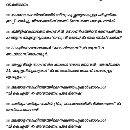
വാകത്താനം
കോറോ ഹെൽത്ത് മന്ത്രി ബിന്ദു കൃഷ്ണയുമായുള്ള ചർച്ചയിലെ
on
ഉറപ്പ് പാലിച്ചു, ജീവനക്കാർക്ക് അഞ്ച് മാസത്തെ ശമ്പളം നൽകി
ബ്രിട്ടീഷ് കാലത്തെ തഹസിൽ: സോണിപത്തിന്റെ ഭരണചരിത്രം
on
പറയുന്ന നിശ്ശബ്ദ സ്മാരകം (ലഘു വിവരണം) ✍ ജിഷ ദിലീപ് ഡൽഹി
80കളിലെ വസന്തങ്ങൾ ” ലോഹിതദാസ് ” ✍ ആസിഫ
on
അഫ്രോസ് ബാംഗ്ലൂർ.
അപ്പുവിന്റെ സാഹസിക കഥകൾ (ബാല നോവൽ – അദ്ധ്യായം
on
23) ‘കണ്ണുനീർച്ചാലുകൾ ‘ ✍ സോഫിയാമ്മ ജോസ്, വാഴക്കുളം,
മുവാറ്റുപുഴ
മലയാള സാഹിത്യത്തിലെ നക്ഷത്ര പൂക്കൾ (ഭാഗം 56)
on
“വി.കെ.എൻ” ✍ അവതരണം: പ്രഭ ദിനേഷ്
കതിരും പതിരും പംക്തി: (104) ‘ചെന്താമരയിൽ വിരിയാത്തത് ‘ ✍
on
ജസിയഷാജഹാൻ.
മലയാള സാഹിത്യത്തിലെ നക്ഷത്ര പൂക്കൾ (ഭാഗം 56)
on
“വി.കെ.എൻ” ✍ അവതരണം: പ്രഭ ദിനേഷ്