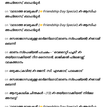
അഫ്രോസ്, ബാംഗ്ലൂർ.
‘വാടാത്ത വേരുകൾ’ (
Friendship Day Special) ✍ ആസിഫ
on
അഫ്രോസ്, ബാംഗ്ലൂർ.
‘വാടാത്ത വേരുകൾ’ (
Friendship Day Special) ✍ ആസിഫ
on
അഫ്രോസ്, ബാംഗ്ലൂർ.
രസരാജഗന്ധമുള്ള ഓർമനിലാവ് (ഓണം സ്‌പെഷ്യൽ) ✍റോമി
on
ബെന്നി
ഓണം സ്പെഷ്യൽ പാചകം – ‘ വെറൈറ്റി പച്ചടി’ ✍
on
തയ്യാറാക്കിയത്: റീന നൈനാൻ, മാജിക്കൽ ഫ്ലേവേഴ്സ്,
വാകത്താനം
ഒരുക്കം (കവിത) ✍ രജനി. സി. എഴക്കാട്, പാലക്കാട്
on
രസരാജഗന്ധമുള്ള ഓർമനിലാവ് (ഓണം സ്‌പെഷ്യൽ) ✍റോമി
on
ബെന്നി
ആനുകാലിക ചിന്തകൾ – (13) ✍ തയ്യാറാക്കിയത്: നിർമല
on
അമ്പാട്ട്
‘വാടാത്ത വേരുകൾ’ (
Friendship Day Special) ✍ ആസിഫ
on