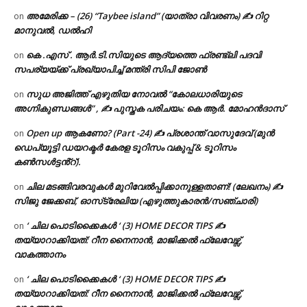
അമേരിക്ക – (26) “Taybee island” (യാത്രാ വിവരണം) ✍ റിറ്റ
on
മാനുവൽ, ഡൽഹി
കെ .എസ് . ആർ.ടി.സിയുടെ ആദ്യത്തെ ഫ്രണ്ട്ലി പദവി
on
സപര്യയ്ക്ക് പ്രഖ്യാപിച്ച് മന്ത്രി സിപി ജോൺ
സുധ അജിത്ത് എഴുതിയ നോവൽ “കോലധാരിയുടെ
on
അഗ്നികുണ്ഡങ്ങള്‍” , ✍ പുസ്തക പരിചയം: കെ ആർ. മോഹൻദാസ്
Open up ആകണോ? (Part -24) ✍ പ്രശാന്ത് വാസുദേവ് (മുൻ
on
ഡെപ്യൂട്ടി ഡയറക്ടർ കേരള ടൂറിസം വകുപ്പ് & ടൂറിസം
കൺസൾട്ടൻ്റ്).
ചില മടങ്ങിവരവുകൾ മുറിവേൽപ്പിക്കാനുള്ളതാണ്! (ലേഖനം) ✍️
on
സിജു ജേക്കബ്, ഓസ്‌ട്രേലിയ (എഴുത്തുകാരൻ/സഞ്ചാരി)
‘ ചില പൊടിക്കൈകൾ ‘ (3) HOME DECOR TIPS ✍
on
തയ്യാറാക്കിയത്: റീന നൈനാൻ, മാജിക്കൽ ഫ്ലേവേഴ്സ്,
വാകത്താനം
‘ ചില പൊടിക്കൈകൾ ‘ (3) HOME DECOR TIPS ✍
on
തയ്യാറാക്കിയത്: റീന നൈനാൻ, മാജിക്കൽ ഫ്ലേവേഴ്സ്,