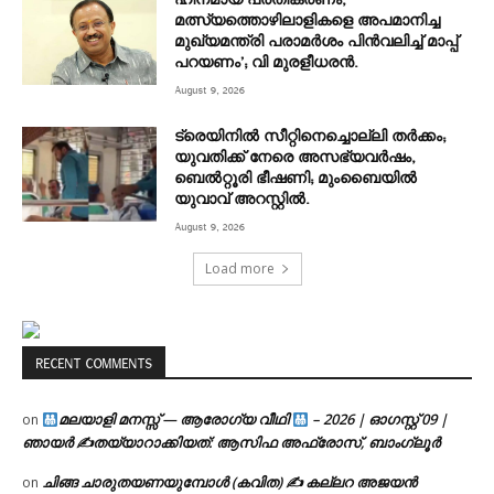
ഹീനമായ പ്രതികരണം,
മത്സ്യത്തൊഴിലാളികളെ അപമാനിച്ച
മുഖ്യമന്ത്രി പരാമർശം പിൻവലിച്ച് മാപ്പ്
പറയണം’; വി മുരളീധരൻ.
August 9, 2026
ട്രെയിനിൽ സീറ്റിനെച്ചൊല്ലി തർക്കം;
യുവതിക്ക് നേരെ അസഭ്യവർഷം,
ബെൽറ്റൂരി ഭീഷണി; മുംബൈയിൽ
യുവാവ് അറസ്റ്റിൽ.
August 9, 2026
Load more
RECENT COMMENTS
മലയാളി മനസ്സ് — ആരോഗ്യ വീഥി
– 2026 | ഓഗസ്റ്റ് 09 |
on
ഞായർ ✍
തയ്യാറാക്കിയത്: ആസിഫ അഫ്രോസ്, ബാംഗ്ലൂർ
ചിങ്ങ ചാരുതയണയുമ്പോൾ (കവിത) ✍ കല്ലറ അജയൻ
on