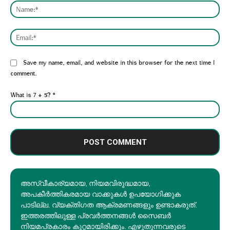
Nam
Emai
Website:
Save my name, email, and website in this browser for the next time I
comment.
What is 7 + 5?
*
അസ്വീകാര്യമായ, നിയമവിരുദ്ധമായ,
അപകീര്‍ത്തികരമായ വാക്കുകൾ ഉപയോഗിക്കുക
പാടില്ല. വ്യക്തിഗത ആക്രമണങ്ങളും ഉണ്ടാകരുത്.
ഇത്തരത്തിലുള്ള പ്രവർത്തനങ്ങൾ സൈബർ
നിയമപ്രകാരം കുറ്റമായിരിക്കും. എഴുതുന്നവരുടെ