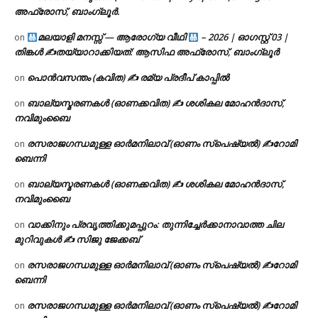
അഫ്രോസ്, ബാംഗ്ലൂർ.
മലയാളി മനസ്സ് — ആരോഗ്യ വീഥി
– 2026 | ഓഗസ്റ്റ് 03 |
on
തിങ്കൾ ✍
തയ്യാറാക്കിയത്: ആസിഫ അഫ്രോസ്, ബാംഗ്ലൂർ
പൊൻവസന്തം (കവിത) ✍ രമ്യ പ്രദീപ് കാപ്പിൽ
on
ബാല്യസ്മരണകൾ (ഓണക്കവിത) ✍ ശശികല മോഹൻദാസ്,
on
നവിമുംബൈ
രസരാജഗന്ധമുള്ള ഓർമനിലാവ് (ഓണം സ്‌പെഷ്യൽ) ✍റോമി
on
ബെന്നി
ബാല്യസ്മരണകൾ (ഓണക്കവിത) ✍ ശശികല മോഹൻദാസ്,
on
നവിമുംബൈ
വാക്കിനും പ്രവൃത്തിക്കുമപ്പുറം: തുന്നിച്ചേർക്കാനാവാത്ത ചില
on
മുറിവുകൾ ✍️ സിജു ജേക്കബ്
രസരാജഗന്ധമുള്ള ഓർമനിലാവ് (ഓണം സ്‌പെഷ്യൽ) ✍റോമി
on
ബെന്നി
രസരാജഗന്ധമുള്ള ഓർമനിലാവ് (ഓണം സ്‌പെഷ്യൽ) ✍റോമി
on