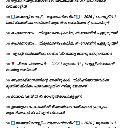
തൂവാനത്തുമ്പികൾ @39 (അവലോകനം) ✍ രാഗനാഥൻ
on
വയക്കാട്ടിൽ
മലയാളി മനസ്സ് — ആരോഗ്യ വീഥി
– 2026 | ഓഗസ്റ്റ് 01 |
on
ശനി ✍
തയ്യാറാക്കിയത്: ആസിഫ അഫ്രോസ്, ബാംഗ്ലൂർ
പൊന്നോണം … തിരുവോണം (കവിത) ✍ റോബിൻ പള്ളുരുത്തി
on
പൊന്നോണം … തിരുവോണം (കവിത) ✍ റോബിൻ പള്ളുരുത്തി
on
‘ എന്റെ ഓർമ്മയിലെ ഓണം ‘ ✍ ബിന്ദു വേണു ചോറ്റാനിക്കര
on
ചിന്താ പ്രഭാതം
– 2026 | ജൂലൈ 31 | വെള്ളി ✍
ബേബി
on
മാത്യു അടിമാലി
ആത്മാഭിമാനത്തിന്റെ അതിരുകൾ.. തിരിച്ചറിയാത്തവർക്ക്
on
മുന്നിൽ ജീവിതം പാഴാക്കരുത് ✍️ സിജു ജേക്കബ്
മാലാഖ (കവിത) ✍ രാഹുൽ രാധാകൃഷ്ണൻ
on
ഉമ്മയുടെ നുണകൾ ജീവിതത്തിലെ സത്യങ്ങൾ (പുസ്തക
on
ആസ്വാദനം) ✍ പി എൻ വിജയൻ
മലയാളി മനസ്സ് — ആരോഗ്യ വീഥി
– 2026 | ജൂലൈ 31 |
on