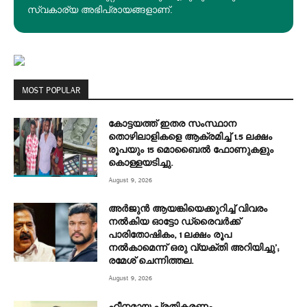
സ്വകാര്യ അഭിപ്രായങ്ങളാണ്.
MOST POPULAR
കോട്ടയത്ത് ഇതര സംസ്ഥാന
തൊഴിലാളികളെ ആക്രമിച്ച് 1.5 ലക്ഷം
രൂപയും 15 മൊബൈൽ ഫോണുകളും
കൊള്ളയടിച്ചു.
August 9, 2026
അർജുൻ ആയങ്കിയെക്കുറിച്ച് വിവരം
നൽകിയ ഓട്ടോ ഡ്രൈവർക്ക്
പാരിതോഷികം, 1 ലക്ഷം രൂപ
നൽകാമെന്ന് ഒരു വ്യക്തി അറിയിച്ചു’;
രമേശ് ചെന്നിത്തല.
August 9, 2026