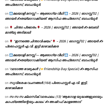
അഫ്രോസ്, ബാംഗ്ലൂർ.
മലയാളി മനസ്സ് — ആരോഗ്യ വീഥി
– 2026 | ഓഗസ്റ്റ് 02 |
on
ഞായർ ✍
തയ്യാറാക്കിയത്: ആസിഫ അഫ്രോസ്, ബാംഗ്ലൂർ
ചിന്താ പ്രഭാതം
– 2026 | ഓഗസ്റ്റ് 02 | ഞായർ ✍
ബേബി
on
മാത്യു അടിമാലി
“ഇന്നത്തെ ചിന്താവിഷയം”
– 2026 | ഓഗസ്റ്റ് 02 | ഞായർ ✍
on
പ്രൊഫസ്സർ എ.വി. ഇട്ടി മാവേലിക്കര
മലയാളി മനസ്സ് — ആരോഗ്യ വീഥി
– 2026 | ഓഗസ്റ്റ് 02 |
on
ഞായർ ✍
തയ്യാറാക്കിയത്: ആസിഫ അഫ്രോസ്, ബാംഗ്ലൂർ
‘വാടാത്ത വേരുകൾ’ (
Friendship Day Special) ✍ ആസിഫ
on
അഫ്രോസ്, ബാംഗ്ലൂർ.
സുവിശേഷ വചനങ്ങൾ (164) പ്രൊഫസ്സർ എ.വി. ഇട്ടി,
on
മാവേലിക്കര
സ സ സ ക്ലാസിക് വാരഫലം: (13) ‘ആഗോള യുദ്ധങ്ങളുടെയും
on
കാപട്യത്തിന്റെയും കാലം’ ✍ അഷ്റഫ് കാളത്തോട്