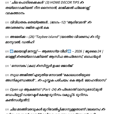
‘ ചില പൊടിക്കൈകൾ ‘ (3) HOME DECOR TIPS ✍
on
തയ്യാറാക്കിയത്: റീന നൈനാൻ, മാജിക്കൽ ഫ്ലേവേഴ്സ്,
വാകത്താനം
വിവിധതരം തെയ്യങ്ങൾ.. (ഭാഗം -12) “ആടിവേടൻ” ✍
on
അവതരണം: രജിത എൻ.കെ
അമേരിക്ക – (26) “Taybee island” (യാത്രാ വിവരണം) ✍ റിറ്റ
on
മാനുവൽ, ഡൽഹി
മലയാളി മനസ്സ് — ആരോഗ്യ വീഥി
– 2026 | ജൂലൈ 24 |
on
വെള്ളി ✍
തയ്യാറാക്കിയത്: ആസിഫ അഫ്രോസ്, ബാംഗ്ലൂർ
‘ നൊമ്പരം’ (കഥ) ✍സിസ്റ്റർ ഉഷാ ജോർജ്
on
സുധ അജിത്ത് എഴുതിയ നോവൽ “കോലധാരിയുടെ
on
അഗ്നികുണ്ഡങ്ങള്‍” , ✍ പുസ്തക പരിചയം: കെ ആർ. മോഹൻദാസ്
Open up ആകണോ? (Part -24) ✍ പ്രശാന്ത് വാസുദേവ് (മുൻ
on
ഡെപ്യൂട്ടി ഡയറക്ടർ കേരള ടൂറിസം വകുപ്പ് & ടൂറിസം
കൺസൾട്ടൻ്റ്).
ചില മടങ്ങിവരവുകൾ മുറിവേൽപ്പിക്കാനുള്ളതാണ്! (ലേഖനം) ✍️
on