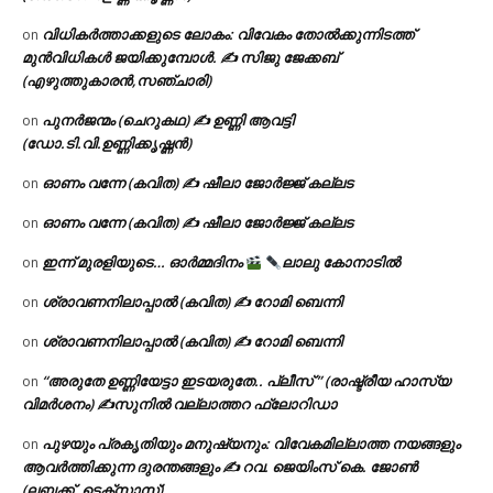
വിധികർത്താക്കളുടെ ലോകം: വിവേകം തോൽക്കുന്നിടത്ത്
on
മുൻവിധികൾ ജയിക്കുമ്പോൾ. ✍️ സിജു ജേക്കബ്
(എഴുത്തുകാരൻ,സഞ്ചാരി)
പുനർജന്മം (ചെറുകഥ) ✍ ഉണ്ണി ആവട്ടി
on
(ഡോ.ടി.വി.ഉണ്ണിക്കൃഷ്ണൻ)
ഓണം വന്നേ (കവിത) ✍ ഷീലാ ജോർജ്ജ് കല്ലട
on
ഓണം വന്നേ (കവിത) ✍ ഷീലാ ജോർജ്ജ് കല്ലട
on
ഇന്ന് മുരളിയുടെ… ഓർമ്മദിനം
ലാലു കോനാടിൽ
on
ശ്രാവണനിലാപ്പാൽ (കവിത) ✍ റോമി ബെന്നി
on
ശ്രാവണനിലാപ്പാൽ (കവിത) ✍ റോമി ബെന്നി
on
“അരുതേ ഉണ്ണിയേട്ടാ ഇടയരുതേ.. പ്ലീസ് ” (രാഷ്ട്രീയ ഹാസ്യ
on
വിമർശനം) ✍സുനിൽ വല്ലാത്തറ ഫ്ലോറിഡാ
പുഴയും പ്രകൃതിയും മനുഷ്യനും: വിവേകമില്ലാത്ത നയങ്ങളും
on
ആവർത്തിക്കുന്ന ദുരന്തങ്ങളും ✍ റവ. ജെയിംസ് കെ. ജോൺ
(ലബ്ബക്ക്, ടെക്സാസ്)