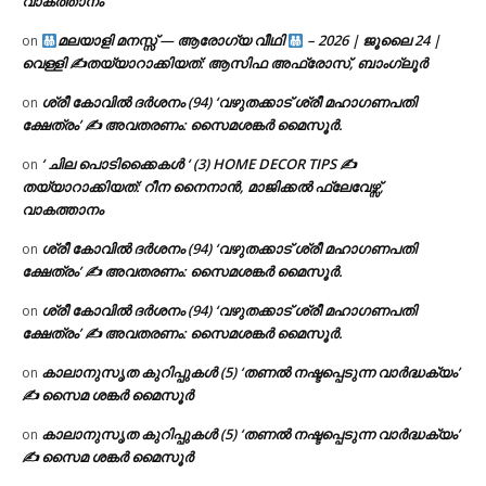
വാകത്താനം
മലയാളി മനസ്സ് — ആരോഗ്യ വീഥി
– 2026 | ജൂലൈ 24 |
on
വെള്ളി ✍
തയ്യാറാക്കിയത്: ആസിഫ അഫ്രോസ്, ബാംഗ്ലൂർ
ശ്രീ കോവിൽ ദർശനം (94) ‘വഴുതക്കാട് ശ്രീ മഹാഗണപതി
on
ക്ഷേത്രം’ ✍ അവതരണം: സൈമശങ്കർ മൈസൂർ.
‘ ചില പൊടിക്കൈകൾ ‘ (3) HOME DECOR TIPS ✍
on
തയ്യാറാക്കിയത്: റീന നൈനാൻ, മാജിക്കൽ ഫ്ലേവേഴ്സ്,
വാകത്താനം
ശ്രീ കോവിൽ ദർശനം (94) ‘വഴുതക്കാട് ശ്രീ മഹാഗണപതി
on
ക്ഷേത്രം’ ✍ അവതരണം: സൈമശങ്കർ മൈസൂർ.
ശ്രീ കോവിൽ ദർശനം (94) ‘വഴുതക്കാട് ശ്രീ മഹാഗണപതി
on
ക്ഷേത്രം’ ✍ അവതരണം: സൈമശങ്കർ മൈസൂർ.
കാലാനുസൃത കുറിപ്പുകൾ (5) ‘തണൽ നഷ്ടപ്പെടുന്ന വാർദ്ധക്യം’
on
✍ സൈമ ശങ്കർ മൈസൂർ
കാലാനുസൃത കുറിപ്പുകൾ (5) ‘തണൽ നഷ്ടപ്പെടുന്ന വാർദ്ധക്യം’
on
✍ സൈമ ശങ്കർ മൈസൂർ