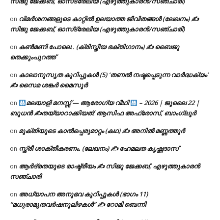
സിജു ജേക്കബ്, ഓസ്‌ട്രേലിയ (എഴുത്തുകാരൻ/സഞ്ചാരി)
വിമർശനങ്ങളുടെ കാറ്റിൽ ഉലയാത്ത ജീവിതങ്ങൾ (ലേഖനം) ✍️
on
സിജു ജേക്കബ്, ഓസ്‌ട്രേലിയ (എഴുത്തുകാരൻ/സഞ്ചാരി)
കൺമണി പോലെ.. (ക്രിസ്തീയ ഭക്തിഗാനം) ✍ ബൈജു
on
തെക്കുംപുറത്ത്
കാലാനുസൃത കുറിപ്പുകൾ (5) ‘തണൽ നഷ്ടപ്പെടുന്ന വാർദ്ധക്യം’
on
✍ സൈമ ശങ്കർ മൈസൂർ
മലയാളി മനസ്സ് — ആരോഗ്യ വീഥി
– 2026 | ജൂലൈ 22 |
on
ബുധൻ ✍
തയ്യാറാക്കിയത്: ആസിഫ അഫ്രോസ്, ബാംഗ്ലൂർ
മുക്തിയുടെ കാൽപ്പെരുമാറ്റം (കഥ) ✍ അനിൽ മണ്ണത്തൂർ
on
സ്ത്രീ ശാക്തീകരണം. (ലേഖനം) ✍ ഹേമലത കൃഷ്ണദാസ്
on
ആർദ്രതയുടെ രാഷ്ട്രീയം ✍️ സിജു ജേക്കബ്, എഴുത്തുകാരൻ
on
സഞ്ചാരി
അധ്യാപന അനുഭവ കുറിപ്പുകൾ (ഭാഗം 11)
on
“മധുരാമൃതവർഷനൂലിഴകൾ” ✍ റോമി ബെന്നി