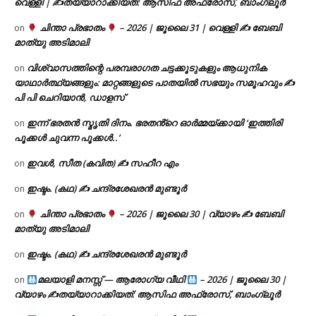
വെള്ളി | ✍
തയ്യാറാക്കിയത്: ആസിഫ അഫ്രോസ്, ബാംഗ്ലൂർ
ചിന്താ പ്രഭാതം
– 2026 | ജൂലൈ 31 | വെള്ളി ✍
ബേബി
on
മാത്യു അടിമാലി
വിശ്വാസത്തിന്റെ പരമ്പരാഗത ചട്ടക്കൂടുകളും ആധുനിക
on
യാഥാർത്ഥ്യങ്ങളും: മാറ്റങ്ങളുടെ പാതയിൽ സഭയും സമൂഹവും ✍
പി പി ചെറിയാൻ, ഡാളസ്
ഇന്ന് ഭരതൻ സ്മൃതി ദിനം. ഭരതൻ്റെ ഓർമ്മയ്ക്കായി ‘ഇത്തിരി
on
പൂക്കൾ ചുവന്ന പൂക്കൾ..’
ഇവൾ, സീത (കവിത) ✍ സഹീറ എം
on
ഇഷ്ടം. (കഥ) ✍ ചന്ദ്രശേഖരൻ മുണ്ടൂർ
on
ചിന്താ പ്രഭാതം
– 2026 | ജൂലൈ 30 | വ്യാഴം ✍
ബേബി
on
മാത്യു അടിമാലി
ഇഷ്ടം. (കഥ) ✍ ചന്ദ്രശേഖരൻ മുണ്ടൂർ
on
മലയാളി മനസ്സ് — ആരോഗ്യ വീഥി
– 2026 | ജൂലൈ 30 |
on
വ്യാഴം ✍
തയ്യാറാക്കിയത്: ആസിഫ അഫ്രോസ്, ബാംഗ്ലൂർ