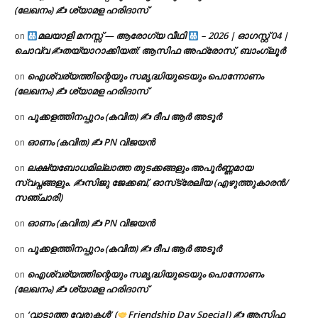
(ലേഖനം) ✍ ശ്യാമള ഹരിദാസ്
മലയാളി മനസ്സ് — ആരോഗ്യ വീഥി
– 2026 | ഓഗസ്റ്റ് 04 |
on
ചൊവ്വ ✍
തയ്യാറാക്കിയത്: ആസിഫ അഫ്രോസ്, ബാംഗ്ലൂർ
ഐശ്വര്യത്തിന്റെയും സമൃദ്ധിയുടെയും പൊന്നോണം
on
(ലേഖനം) ✍ ശ്യാമള ഹരിദാസ്
പൂക്കളത്തിനപ്പുറം (കവിത) ✍ ദീപ ആർ അടൂർ
on
ഓണം (കവിത) ✍ PN വിജയൻ
on
ലക്ഷ്യബോധമില്ലാത്ത തുടക്കങ്ങളും അപൂർണ്ണമായ
on
സ്വപ്നങ്ങളും. ✍️സിജു ജേക്കബ്, ഓസ്‌ട്രേലിയ (എഴുത്തുകാരൻ/
സഞ്ചാരി)
ഓണം (കവിത) ✍ PN വിജയൻ
on
പൂക്കളത്തിനപ്പുറം (കവിത) ✍ ദീപ ആർ അടൂർ
on
ഐശ്വര്യത്തിന്റെയും സമൃദ്ധിയുടെയും പൊന്നോണം
on
(ലേഖനം) ✍ ശ്യാമള ഹരിദാസ്
‘വാടാത്ത വേരുകൾ’ (
Friendship Day Special) ✍ ആസിഫ
on