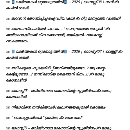
വാർത്തകൾ ഒറ്റനോട്ടത്തിൽ
– 2026 | ഓഗസ്റ്റ് 08 | ശനി ✍
on
കപിൽ ശങ്കർ
ഭഗവാൻ തോന്നിപ്പിച്ച ഐഡിയ (കഥ) ✍ റിറ്റ മാനുവൽ, ഡൽഹി
on
ഓണം സ്പെഷ്യൽ പാചകം – ‘ ചെറുനാരങ്ങ അച്ചാർ ‘ ✍
on
തയ്യാറാക്കിയത്: റീന നൈനാൻ, മാജിക്കൽ ഫ്ലേവേഴ്സ്,
വാകത്താനം
വാർത്തകൾ ഒറ്റനോട്ടത്തിൽ
– 2026 | ഓഗസ്റ്റ് 07 | വെള്ളി ✍
on
കപിൽ ശങ്കർ
തറികളുടെ ഹൃദയമിടിപ്പ് അറിഞ്ഞിട്ടുണ്ടോ..? ആ ശബ്ദം
on
കേട്ടിട്ടുണ്ടോ…? ഇന്ന് ദേശീയ കൈത്തറി ദിനം..!! ✍ ലാലു
കോനാടിൽ
ഓഗസ്റ്റ് 𝟕 – രവീന്ദ്രനാഥ ടാഗോറിന്റെ സ്മൃതിദിനം ✍ ലാലു
on
കോനാടിൽ
നിലാവിനെ നൽകിയവൾ (കഥ)✍ജയകുമാരി കൊല്ലം
on
” ഓണപ്പുലരികൾ ” (കവിത) ✍ രേഖ രാജ്
on
ഓഗസ്റ്റ് 𝟕 – രവീന്ദ്രനാഥ ടാഗോറിന്റെ സ്മൃതിദിനം ✍ ലാലു
on