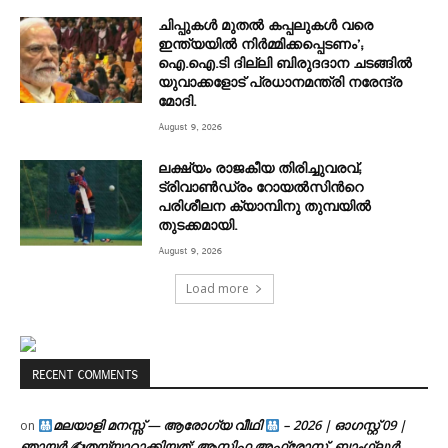
ചിപ്പുകൾ മുതൽ കപ്പലുകൾ വരെ
ഇന്ത്യയിൽ നിർമ്മിക്കപ്പെടണം’;
ഐ.ഐ.ടി ദില്ലി ബിരുദദാന ചടങ്ങിൽ
യുവാക്കളോട് പ്രധാനമന്ത്രി നരേന്ദ്ര
മോദി.
August 9, 2026
ലക്ഷ്യം രാജകീയ തിരിച്ചുവരവ്;
ട്രിവാൺഡ്രം റോയൽസിന്‍റെ
പരിശീലന ക്യാമ്പിനു തുമ്പയില്‍
തുടക്കമായി.
August 9, 2026
Load more
RECENT COMMENTS
മലയാളി മനസ്സ് — ആരോഗ്യ വീഥി
– 2026 | ഓഗസ്റ്റ് 09 |
on
ഞായർ ✍
തയ്യാറാക്കിയത്: ആസിഫ അഫ്രോസ്, ബാംഗ്ലൂർ