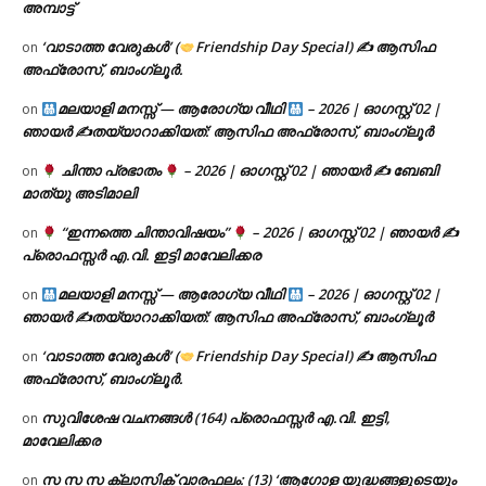
അമ്പാട്ട്
‘വാടാത്ത വേരുകൾ’ (
Friendship Day Special) ✍ ആസിഫ
on
അഫ്രോസ്, ബാംഗ്ലൂർ.
മലയാളി മനസ്സ് — ആരോഗ്യ വീഥി
– 2026 | ഓഗസ്റ്റ് 02 |
on
ഞായർ ✍
തയ്യാറാക്കിയത്: ആസിഫ അഫ്രോസ്, ബാംഗ്ലൂർ
ചിന്താ പ്രഭാതം
– 2026 | ഓഗസ്റ്റ് 02 | ഞായർ ✍
ബേബി
on
മാത്യു അടിമാലി
“ഇന്നത്തെ ചിന്താവിഷയം”
– 2026 | ഓഗസ്റ്റ് 02 | ഞായർ ✍
on
പ്രൊഫസ്സർ എ.വി. ഇട്ടി മാവേലിക്കര
മലയാളി മനസ്സ് — ആരോഗ്യ വീഥി
– 2026 | ഓഗസ്റ്റ് 02 |
on
ഞായർ ✍
തയ്യാറാക്കിയത്: ആസിഫ അഫ്രോസ്, ബാംഗ്ലൂർ
‘വാടാത്ത വേരുകൾ’ (
Friendship Day Special) ✍ ആസിഫ
on
അഫ്രോസ്, ബാംഗ്ലൂർ.
സുവിശേഷ വചനങ്ങൾ (164) പ്രൊഫസ്സർ എ.വി. ഇട്ടി,
on
മാവേലിക്കര
സ സ സ ക്ലാസിക് വാരഫലം: (13) ‘ആഗോള യുദ്ധങ്ങളുടെയും
on