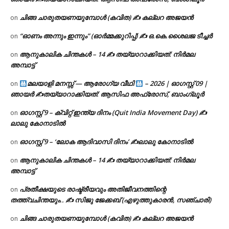
ചിങ്ങ ചാരുതയണയുമ്പോൾ (കവിത) ✍ കല്ലറ അജയൻ
on
“ഓണം അന്നും ഇന്നും” (ഓർമ്മക്കുറിപ്പ്) ✍ ഒ.കെ.ശൈലജ ടീച്ചർ
on
ആനുകാലിക ചിന്തകൾ – 14 ✍ തയ്യാറാക്കിയത്: നിർമല
on
അമ്പാട്ട്
മലയാളി മനസ്സ് — ആരോഗ്യ വീഥി
– 2026 | ഓഗസ്റ്റ് 09 |
on
ഞായർ ✍
തയ്യാറാക്കിയത്: ആസിഫ അഫ്രോസ്, ബാംഗ്ലൂർ
ഓഗസ്റ്റ് 9 – ക്വിറ്റ് ഇന്ത്യ ദിനം (Quit India Movement Day) ✍
on
ലാലു കോനാടിൽ
ഓഗസ്റ്റ് 9 – ‘ലോക ആദിവാസി ദിനം’ ✍️ലാലു കോനാടിൽ
on
ആനുകാലിക ചിന്തകൾ – 14 ✍ തയ്യാറാക്കിയത്: നിർമല
on
അമ്പാട്ട്
പ്രതീക്ഷയുടെ രാഷ്ട്രീയവും അതിജീവനത്തിന്റെ
on
തത്ത്വചിന്തയും.. ✍️ സിജു ജേക്കബ് (എഴുത്തുകാരൻ, സഞ്ചാരി)
ചിങ്ങ ചാരുതയണയുമ്പോൾ (കവിത) ✍ കല്ലറ അജയൻ
on