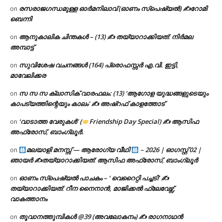
രസരാജഗന്ധമുള്ള ഓർമനിലാവ് (ഓണം സ്‌പെഷ്യൽ) ✍റോമി
on
ബെന്നി
ആനുകാലിക ചിന്തകൾ – (13) ✍ തയ്യാറാക്കിയത്: നിർമല
on
അമ്പാട്ട്
സുവിശേഷ വചനങ്ങൾ (164) പ്രൊഫസ്സർ എ.വി. ഇട്ടി,
on
മാവേലിക്കര
സ സ സ ക്ലാസിക് വാരഫലം: (13) ‘ആഗോള യുദ്ധങ്ങളുടെയും
on
കാപട്യത്തിന്റെയും കാലം’ ✍ അഷ്റഫ് കാളത്തോട്
‘വാടാത്ത വേരുകൾ’ (
Friendship Day Special) ✍ ആസിഫ
on
അഫ്രോസ്, ബാംഗ്ലൂർ.
മലയാളി മനസ്സ് — ആരോഗ്യ വീഥി
– 2026 | ഓഗസ്റ്റ് 02 |
on
ഞായർ ✍
തയ്യാറാക്കിയത്: ആസിഫ അഫ്രോസ്, ബാംഗ്ലൂർ
ഓണം സ്പെഷ്യൽ പാചകം – ‘ വെറൈറ്റി പച്ചടി’ ✍
on
തയ്യാറാക്കിയത്: റീന നൈനാൻ, മാജിക്കൽ ഫ്ലേവേഴ്സ്,
വാകത്താനം
തൂവാനത്തുമ്പികൾ @39 (അവലോകനം) ✍ രാഗനാഥൻ
on