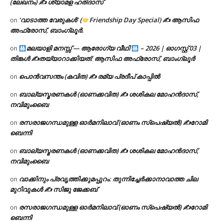
(ലേഖനം) ✍ ശ്യാമള ഹരിദാസ്
‘വാടാത്ത വേരുകൾ’ (
Friendship Day Special) ✍ ആസിഫ
on
അഫ്രോസ്, ബാംഗ്ലൂർ.
മലയാളി മനസ്സ് — ആരോഗ്യ വീഥി
– 2026 | ഓഗസ്റ്റ് 03 |
on
തിങ്കൾ ✍
തയ്യാറാക്കിയത്: ആസിഫ അഫ്രോസ്, ബാംഗ്ലൂർ
പൊൻവസന്തം (കവിത) ✍ രമ്യ പ്രദീപ് കാപ്പിൽ
on
ബാല്യസ്മരണകൾ (ഓണക്കവിത) ✍ ശശികല മോഹൻദാസ്,
on
നവിമുംബൈ
രസരാജഗന്ധമുള്ള ഓർമനിലാവ് (ഓണം സ്‌പെഷ്യൽ) ✍റോമി
on
ബെന്നി
ബാല്യസ്മരണകൾ (ഓണക്കവിത) ✍ ശശികല മോഹൻദാസ്,
on
നവിമുംബൈ
വാക്കിനും പ്രവൃത്തിക്കുമപ്പുറം: തുന്നിച്ചേർക്കാനാവാത്ത ചില
on
മുറിവുകൾ ✍️ സിജു ജേക്കബ്
രസരാജഗന്ധമുള്ള ഓർമനിലാവ് (ഓണം സ്‌പെഷ്യൽ) ✍റോമി
on
ബെന്നി