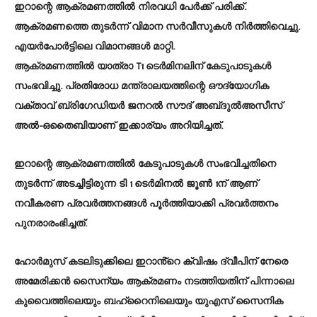
ഇറാന്റെ ആക്രമണത്തിൽ നിരവധി പേർക്ക് പരിക്ക്.
ആക്രമണത്തെ തുടർന്ന് വിമാന സർവീസുകൾ നിർത്തിവെച്ചു.
എയർപോർട്ടിലെ വിമാനങ്ങൾ മാറ്റി.
ആക്രമണത്തിൽ യാത്രാ T1 ടെർമിനലിന് കേടുപാടുകൾ
സംഭവിച്ചു. പ്രതിരോധ മന്ത്രാലയത്തിന്റെ ഔദ്യോഗിക
വക്താവ് ബ്രിഗേഡിയർ ജനറൽ സൗദ് അബ്‌ദുൽഅസീസ്
അൽ-ഒതൈബിയാണ് ഇക്കാര്യം അറിയിച്ചത്.
ഇറാന്റെ ആക്രമണത്തിൽ കേടുപാടുകൾ സംഭവിച്ചതിനെ
തുടർന്ന് അടച്ചിട്ടിരുന്ന ടി 1 ടെർമിനൽ ജൂൺ 1ന് ആണ്
നവീകരണ പ്രവർത്തനങ്ങൾ പൂർത്തിയാക്കി പ്രവർത്തനം
പുനരാരംഭിച്ചത്.
ഹോർമുസ് കടലിടുക്കിലെ ഇറാൻ്റെ ക്വിഷം ദ്വീപിന് നേരെ
അമേരിക്കൻ സൈന്യം ആക്രമണം നടത്തിയതിന് പിന്നാലെ
കുവൈത്തിലെയും ബഹ്റൈനിലെയും യുഎസ് സൈനിക