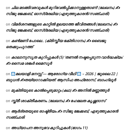
ചില മടങ്ങിവരവുകൾ മുറിവേൽപ്പിക്കാനുള്ളതാണ്! (ലേഖനം) ✍️
on
സിജു ജേക്കബ്, ഓസ്‌ട്രേലിയ (എഴുത്തുകാരൻ/സഞ്ചാരി)
വിമർശനങ്ങളുടെ കാറ്റിൽ ഉലയാത്ത ജീവിതങ്ങൾ (ലേഖനം) ✍️
on
സിജു ജേക്കബ്, ഓസ്‌ട്രേലിയ (എഴുത്തുകാരൻ/സഞ്ചാരി)
കൺമണി പോലെ.. (ക്രിസ്തീയ ഭക്തിഗാനം) ✍ ബൈജു
on
തെക്കുംപുറത്ത്
കാലാനുസൃത കുറിപ്പുകൾ (5) ‘തണൽ നഷ്ടപ്പെടുന്ന വാർദ്ധക്യം’
on
✍ സൈമ ശങ്കർ മൈസൂർ
മലയാളി മനസ്സ് — ആരോഗ്യ വീഥി
– 2026 | ജൂലൈ 22 |
on
ബുധൻ ✍
തയ്യാറാക്കിയത്: ആസിഫ അഫ്രോസ്, ബാംഗ്ലൂർ
മുക്തിയുടെ കാൽപ്പെരുമാറ്റം (കഥ) ✍ അനിൽ മണ്ണത്തൂർ
on
സ്ത്രീ ശാക്തീകരണം. (ലേഖനം) ✍ ഹേമലത കൃഷ്ണദാസ്
on
ആർദ്രതയുടെ രാഷ്ട്രീയം ✍️ സിജു ജേക്കബ്, എഴുത്തുകാരൻ
on
സഞ്ചാരി
അധ്യാപന അനുഭവ കുറിപ്പുകൾ (ഭാഗം 11)
on