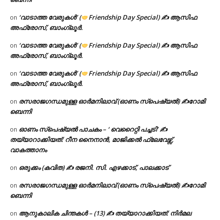
‘വാടാത്ത വേരുകൾ’ (
Friendship Day Special) ✍ ആസിഫ
on
അഫ്രോസ്, ബാംഗ്ലൂർ.
‘വാടാത്ത വേരുകൾ’ (
Friendship Day Special) ✍ ആസിഫ
on
അഫ്രോസ്, ബാംഗ്ലൂർ.
‘വാടാത്ത വേരുകൾ’ (
Friendship Day Special) ✍ ആസിഫ
on
അഫ്രോസ്, ബാംഗ്ലൂർ.
രസരാജഗന്ധമുള്ള ഓർമനിലാവ് (ഓണം സ്‌പെഷ്യൽ) ✍റോമി
on
ബെന്നി
ഓണം സ്പെഷ്യൽ പാചകം – ‘ വെറൈറ്റി പച്ചടി’ ✍
on
തയ്യാറാക്കിയത്: റീന നൈനാൻ, മാജിക്കൽ ഫ്ലേവേഴ്സ്,
വാകത്താനം
ഒരുക്കം (കവിത) ✍ രജനി. സി. എഴക്കാട്, പാലക്കാട്
on
രസരാജഗന്ധമുള്ള ഓർമനിലാവ് (ഓണം സ്‌പെഷ്യൽ) ✍റോമി
on
ബെന്നി
ആനുകാലിക ചിന്തകൾ – (13) ✍ തയ്യാറാക്കിയത്: നിർമല
on