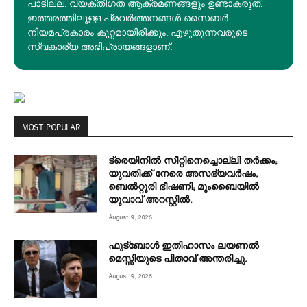
പാടില്ല. വ്യക്തിഗത ആക്രമണങ്ങളും ഉണ്ടാകരുത്.
ഇത്തരത്തിലുള്ള പ്രവർത്തനങ്ങൾ സൈബർ
നിയമപ്രകാരം കുറ്റമായിരിക്കും. എഴുതുന്നവരുടെ
സ്വകാര്യ അഭിപ്രായങ്ങളാണ്.
MOST POPULAR
ട്രെയിനിൽ സീറ്റിനെച്ചൊല്ലി തർക്കം;
യുവതിക്ക് നേരെ അസഭ്യവർഷം,
ബെൽറ്റൂരി ഭീഷണി; മുംബൈയിൽ
യുവാവ് അറസ്റ്റിൽ.
August 9, 2026
ഫുട്ബോൾ ഇതിഹാസം ലയണൽ
മെസ്സിയുടെ പിതാവ് അന്തരിച്ചു.
August 9, 2026