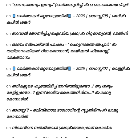
“ഓണം അന്നും ഇന്നും” (ഓർമ്മക്കുറിപ്പ്) ✍ ഒ.കെ.ശൈലജ ടീച്ചർ
on
വാർത്തകൾ ഒറ്റനോട്ടത്തിൽ
– 2026 | ഓഗസ്റ്റ് 08 | ശനി ✍
on
കപിൽ ശങ്കർ
ഭഗവാൻ തോന്നിപ്പിച്ച ഐഡിയ (കഥ) ✍ റിറ്റ മാനുവൽ, ഡൽഹി
on
ഓണം സ്പെഷ്യൽ പാചകം – ‘ ചെറുനാരങ്ങ അച്ചാർ ‘ ✍
on
തയ്യാറാക്കിയത്: റീന നൈനാൻ, മാജിക്കൽ ഫ്ലേവേഴ്സ്,
വാകത്താനം
വാർത്തകൾ ഒറ്റനോട്ടത്തിൽ
– 2026 | ഓഗസ്റ്റ് 07 | വെള്ളി ✍
on
കപിൽ ശങ്കർ
തറികളുടെ ഹൃദയമിടിപ്പ് അറിഞ്ഞിട്ടുണ്ടോ..? ആ ശബ്ദം
on
കേട്ടിട്ടുണ്ടോ…? ഇന്ന് ദേശീയ കൈത്തറി ദിനം..!! ✍ ലാലു
കോനാടിൽ
ഓഗസ്റ്റ് 𝟕 – രവീന്ദ്രനാഥ ടാഗോറിന്റെ സ്മൃതിദിനം ✍ ലാലു
on
കോനാടിൽ
നിലാവിനെ നൽകിയവൾ (കഥ)✍ജയകുമാരി കൊല്ലം
on