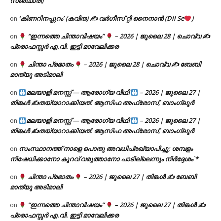
സഞ്ചാരി)
‘കിണറിനപ്പുറം’ (കവിത) ✍ വർഗീസ് റ്റി നൈനാൻ (Dil Se
)
on
“ഇന്നത്തെ ചിന്താവിഷയം”
– 2026 | ജൂലൈ 28 | ചൊവ്വ ✍
on
പ്രൊഫസ്സർ എ.വി. ഇട്ടി മാവേലിക്കര
ചിന്താ പ്രഭാതം
– 2026 | ജൂലൈ 28 | ചൊവ്വ ✍
ബേബി
on
മാത്യു അടിമാലി
മലയാളി മനസ്സ് — ആരോഗ്യ വീഥി
– 2026 | ജൂലൈ 27 |
on
തിങ്കൾ ✍
തയ്യാറാക്കിയത്: ആസിഫ അഫ്രോസ്, ബാംഗ്ലൂർ
മലയാളി മനസ്സ് — ആരോഗ്യ വീഥി
– 2026 | ജൂലൈ 27 |
on
തിങ്കൾ ✍
തയ്യാറാക്കിയത്: ആസിഫ അഫ്രോസ്, ബാംഗ്ലൂർ
സംസ്ഥാനത്ത് നാളെ പൊതു അവധിപ്രഖ്യാപിച്ചു; ശമ്പളം
on
നിഷേധിക്കാനോ കുറവ് വരുത്താനോ പാടില്ലെന്നും നിർദ്ദേശം`*
ചിന്താ പ്രഭാതം
– 2026 | ജൂലൈ 27 | തിങ്കൾ ✍
ബേബി
on
മാത്യു അടിമാലി
“ഇന്നത്തെ ചിന്താവിഷയം”
– 2026 | ജൂലൈ 27 | തിങ്കൾ ✍
on
പ്രൊഫസ്സർ എ.വി. ഇട്ടി മാവേലിക്കര