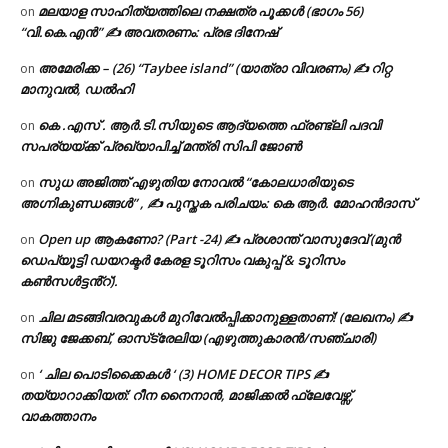
മലയാള സാഹിത്യത്തിലെ നക്ഷത്ര പൂക്കൾ (ഭാഗം 56)
on
“വി.കെ.എൻ” ✍ അവതരണം: പ്രഭ ദിനേഷ്
അമേരിക്ക – (26) “Taybee island” (യാത്രാ വിവരണം) ✍ റിറ്റ
on
മാനുവൽ, ഡൽഹി
കെ .എസ് . ആർ.ടി.സിയുടെ ആദ്യത്തെ ഫ്രണ്ട്ലി പദവി
on
സപര്യയ്ക്ക് പ്രഖ്യാപിച്ച് മന്ത്രി സിപി ജോൺ
സുധ അജിത്ത് എഴുതിയ നോവൽ “കോലധാരിയുടെ
on
അഗ്നികുണ്ഡങ്ങള്‍” , ✍ പുസ്തക പരിചയം: കെ ആർ. മോഹൻദാസ്
Open up ആകണോ? (Part -24) ✍ പ്രശാന്ത് വാസുദേവ് (മുൻ
on
ഡെപ്യൂട്ടി ഡയറക്ടർ കേരള ടൂറിസം വകുപ്പ് & ടൂറിസം
കൺസൾട്ടൻ്റ്).
ചില മടങ്ങിവരവുകൾ മുറിവേൽപ്പിക്കാനുള്ളതാണ്! (ലേഖനം) ✍️
on
സിജു ജേക്കബ്, ഓസ്‌ട്രേലിയ (എഴുത്തുകാരൻ/സഞ്ചാരി)
‘ ചില പൊടിക്കൈകൾ ‘ (3) HOME DECOR TIPS ✍
on
തയ്യാറാക്കിയത്: റീന നൈനാൻ, മാജിക്കൽ ഫ്ലേവേഴ്സ്,
വാകത്താനം