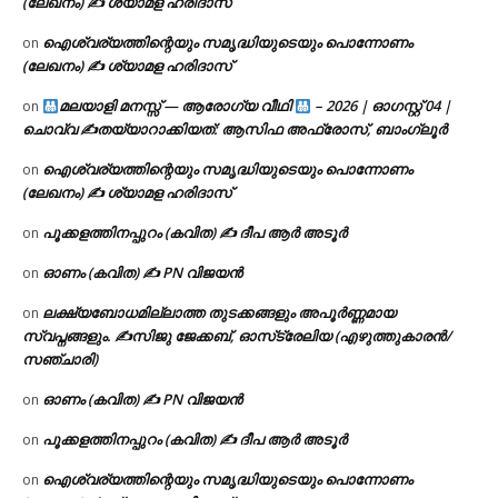
(ലേഖനം) ✍ ശ്യാമള ഹരിദാസ്
ഐശ്വര്യത്തിന്റെയും സമൃദ്ധിയുടെയും പൊന്നോണം
on
(ലേഖനം) ✍ ശ്യാമള ഹരിദാസ്
മലയാളി മനസ്സ് — ആരോഗ്യ വീഥി
– 2026 | ഓഗസ്റ്റ് 04 |
on
ചൊവ്വ ✍
തയ്യാറാക്കിയത്: ആസിഫ അഫ്രോസ്, ബാംഗ്ലൂർ
ഐശ്വര്യത്തിന്റെയും സമൃദ്ധിയുടെയും പൊന്നോണം
on
(ലേഖനം) ✍ ശ്യാമള ഹരിദാസ്
പൂക്കളത്തിനപ്പുറം (കവിത) ✍ ദീപ ആർ അടൂർ
on
ഓണം (കവിത) ✍ PN വിജയൻ
on
ലക്ഷ്യബോധമില്ലാത്ത തുടക്കങ്ങളും അപൂർണ്ണമായ
on
സ്വപ്നങ്ങളും. ✍️സിജു ജേക്കബ്, ഓസ്‌ട്രേലിയ (എഴുത്തുകാരൻ/
സഞ്ചാരി)
ഓണം (കവിത) ✍ PN വിജയൻ
on
പൂക്കളത്തിനപ്പുറം (കവിത) ✍ ദീപ ആർ അടൂർ
on
ഐശ്വര്യത്തിന്റെയും സമൃദ്ധിയുടെയും പൊന്നോണം
on