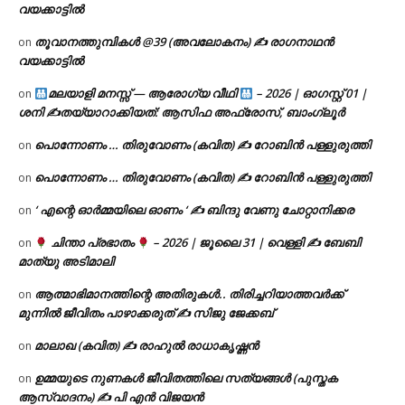
വയക്കാട്ടിൽ
തൂവാനത്തുമ്പികൾ @39 (അവലോകനം) ✍ രാഗനാഥൻ
on
വയക്കാട്ടിൽ
മലയാളി മനസ്സ് — ആരോഗ്യ വീഥി
– 2026 | ഓഗസ്റ്റ് 01 |
on
ശനി ✍
തയ്യാറാക്കിയത്: ആസിഫ അഫ്രോസ്, ബാംഗ്ലൂർ
പൊന്നോണം … തിരുവോണം (കവിത) ✍ റോബിൻ പള്ളുരുത്തി
on
പൊന്നോണം … തിരുവോണം (കവിത) ✍ റോബിൻ പള്ളുരുത്തി
on
‘ എന്റെ ഓർമ്മയിലെ ഓണം ‘ ✍ ബിന്ദു വേണു ചോറ്റാനിക്കര
on
ചിന്താ പ്രഭാതം
– 2026 | ജൂലൈ 31 | വെള്ളി ✍
ബേബി
on
മാത്യു അടിമാലി
ആത്മാഭിമാനത്തിന്റെ അതിരുകൾ.. തിരിച്ചറിയാത്തവർക്ക്
on
മുന്നിൽ ജീവിതം പാഴാക്കരുത് ✍️ സിജു ജേക്കബ്
മാലാഖ (കവിത) ✍ രാഹുൽ രാധാകൃഷ്ണൻ
on
ഉമ്മയുടെ നുണകൾ ജീവിതത്തിലെ സത്യങ്ങൾ (പുസ്തക
on
ആസ്വാദനം) ✍ പി എൻ വിജയൻ