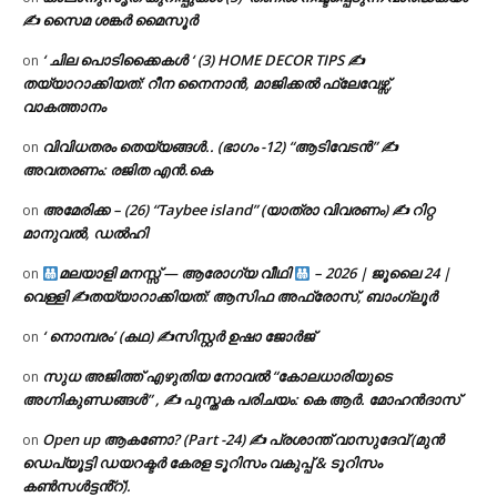
✍ സൈമ ശങ്കർ മൈസൂർ
‘ ചില പൊടിക്കൈകൾ ‘ (3) HOME DECOR TIPS ✍
on
തയ്യാറാക്കിയത്: റീന നൈനാൻ, മാജിക്കൽ ഫ്ലേവേഴ്സ്,
വാകത്താനം
വിവിധതരം തെയ്യങ്ങൾ.. (ഭാഗം -12) “ആടിവേടൻ” ✍
on
അവതരണം: രജിത എൻ.കെ
അമേരിക്ക – (26) “Taybee island” (യാത്രാ വിവരണം) ✍ റിറ്റ
on
മാനുവൽ, ഡൽഹി
മലയാളി മനസ്സ് — ആരോഗ്യ വീഥി
– 2026 | ജൂലൈ 24 |
on
വെള്ളി ✍
തയ്യാറാക്കിയത്: ആസിഫ അഫ്രോസ്, ബാംഗ്ലൂർ
‘ നൊമ്പരം’ (കഥ) ✍സിസ്റ്റർ ഉഷാ ജോർജ്
on
സുധ അജിത്ത് എഴുതിയ നോവൽ “കോലധാരിയുടെ
on
അഗ്നികുണ്ഡങ്ങള്‍” , ✍ പുസ്തക പരിചയം: കെ ആർ. മോഹൻദാസ്
Open up ആകണോ? (Part -24) ✍ പ്രശാന്ത് വാസുദേവ് (മുൻ
on
ഡെപ്യൂട്ടി ഡയറക്ടർ കേരള ടൂറിസം വകുപ്പ് & ടൂറിസം
കൺസൾട്ടൻ്റ്).