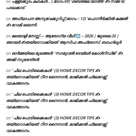
പള്ളിക്കൂടം കഥകൾ… ( ഭാഗം 69) ‘ശബരിമല യാത്ര’ ✍ സജി ടി.
on
പാലക്കാട്
അധ്യാപന അനുഭവക്കുറിപ്പ് (ഭാഗം – 12) ‘പൊന്നീർക്കിൽ കമ്മൽ’
on
✍ റോമി ബെന്നി.
മലയാളി മനസ്സ് — ആരോഗ്യ വീഥി
– 2026 | ജൂലൈ 26 |
on
ഞായർ ✍
തയ്യാറാക്കിയത്: ആസിഫ അഫ്രോസ്, ബാംഗ്ലൂർ
ഓർമ്മയിലെ മുഖങ്ങൾ: ‘സാമുവൽ ടെയ്ലർ കോൾറിഡ്ജ് ‘ ✍
on
അജി സുരേന്ദ്രൻ
‘ ചില പൊടിക്കൈകൾ ‘ (3) HOME DECOR TIPS ✍
on
തയ്യാറാക്കിയത്: റീന നൈനാൻ, മാജിക്കൽ ഫ്ലേവേഴ്സ്,
വാകത്താനം
‘ ചില പൊടിക്കൈകൾ ‘ (3) HOME DECOR TIPS ✍
on
തയ്യാറാക്കിയത്: റീന നൈനാൻ, മാജിക്കൽ ഫ്ലേവേഴ്സ്,
വാകത്താനം
‘ ചില പൊടിക്കൈകൾ ‘ (3) HOME DECOR TIPS ✍
on
തയ്യാറാക്കിയത്: റീന നൈനാൻ, മാജിക്കൽ ഫ്ലേവേഴ്സ്,
വാകത്താനം