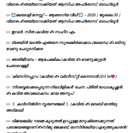
വ്യാഴം ✍
തയ്യാറാക്കിയത്: ആസിഫ അഫ്രോസ്, ബാംഗ്ലൂർ
മലയാളി മനസ്സ് — ആരോഗ്യ വീഥി
– 2026 | ജൂലൈ 30 |
on
വ്യാഴം ✍
തയ്യാറാക്കിയത്: ആസിഫ അഫ്രോസ്, ബാംഗ്ലൂർ
ഇവൾ, സീത (കവിത) ✍ സഹീറ എം
on
ട്രെയിൻ യാത്ര എങ്ങനെ സുരക്ഷിതമാക്കാം (ലേഖനം) ✍ ബിന്ദു
on
വേണു ചോറ്റാനിക്കര
അതിജീവനം – ആപേക്ഷികം (കവിത) ✍ വേണുക്കുട്ടൻ
on
ചേരാവെള്ളി
‘കിണറിനപ്പുറം’ (കവിത) ✍ വർഗീസ് റ്റി നൈനാൻ (Dil Se
)
on
‘നിശബ്ദമാക്കപ്പെടുന്ന നിലവിളികൾ’ രചന: പ്രീതി രാധാകൃഷ്ണൻ.
on
✍ കവിത അവലോകനം: മായ അനൂപ്
കാർഗിൽദിന സ്മരണഞ്ജലി
(കവിത) ✍ ബേബി മാത്യു
on
അടിമാലി
വിജയമല്ല; നമ്മെ കൂടുതൽ ഉറപ്പുള്ള മനുഷ്യരാക്കുന്നത്
on
പരാജയങ്ങളാണ് ✍️സിജു ജേക്കബ്, ഓസ്‌ട്രേലിയ (എഴുത്തുകാരൻ/