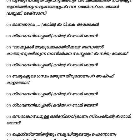
പുഴയും പ്രകൃതിയും മനുഷ്യനും: വിവേകമില്ലാത്ത നയങ്ങളും
on
ആവർത്തിക്കുന്ന ദുരന്തങ്ങളും ✍ റവ. ജെയിംസ് കെ. ജോൺ
(ലബ്ബക്ക്, ടെക്സാസ്)
ഓണക്കാലം….. (കവിത) ✍ വി.കെ. അശോകൻ
on
ശ്രാവണനിലാപ്പാൽ (കവിത) ✍ റോമി ബെന്നി
on
“വാക്കുകൾ ആയുധമാകാതിരിക്കട്ടെ: ബന്ധങ്ങൾ
on
കാത്തുസൂക്ഷിക്കുന്ന നവവിമർശന സംസ്കാരം” ✍️ സിജു ജേക്കബ്
ശ്രാവണനിലാപ്പാൽ (കവിത) ✍ റോമി ബെന്നി
on
വേരുകളുടെ ഗന്ധം തേടുന്ന തിരുവോണം ✍ അഷ്റഫ്
on
കാളത്തോട്
ശ്രാവണനിലാപ്പാൽ (കവിത) ✍ റോമി ബെന്നി
on
ശ്രാവണനിലാപ്പാൽ (കവിത) ✍ റോമി ബെന്നി
on
രസരാജഗന്ധമുള്ള ഓർമനിലാവ് (ഓണം സ്‌പെഷ്യൽ) ✍റോമി
on
ബെന്നി
ഐശ്വര്യത്തിന്റെയും സമൃദ്ധിയുടെയും പൊന്നോണം
on