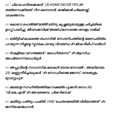
‘ ചില പൊടിക്കൈകൾ ‘ (3) HOME DECOR TIPS ✍
on
തയ്യാറാക്കിയത്: റീന നൈനാൻ, മാജിക്കൽ ഫ്ലേവേഴ്സ്,
വാകത്താനം
കോറോ ഹെൽത്ത് മന്ത്രി ബിന്ദു കൃഷ്ണയുമായുള്ള ചർച്ചയിലെ
on
ഉറപ്പ് പാലിച്ചു, ജീവനക്കാർക്ക് അഞ്ച് മാസത്തെ ശമ്പളം നൽകി
ബ്രിട്ടീഷ് കാലത്തെ തഹസിൽ: സോണിപത്തിന്റെ ഭരണചരിത്രം
on
പറയുന്ന നിശ്ശബ്ദ സ്മാരകം (ലഘു വിവരണം) ✍ ജിഷ ദിലീപ് ഡൽഹി
80കളിലെ വസന്തങ്ങൾ ” ലോഹിതദാസ് ” ✍ ആസിഫ
on
അഫ്രോസ് ബാംഗ്ലൂർ.
അപ്പുവിന്റെ സാഹസിക കഥകൾ (ബാല നോവൽ – അദ്ധ്യായം
on
23) ‘കണ്ണുനീർച്ചാലുകൾ ‘ ✍ സോഫിയാമ്മ ജോസ്, വാഴക്കുളം,
മുവാറ്റുപുഴ
മലയാള സാഹിത്യത്തിലെ നക്ഷത്ര പൂക്കൾ (ഭാഗം 56)
on
“വി.കെ.എൻ” ✍ അവതരണം: പ്രഭ ദിനേഷ്
കതിരും പതിരും പംക്തി: (104) ‘ചെന്താമരയിൽ വിരിയാത്തത് ‘ ✍
on
ജസിയഷാജഹാൻ.