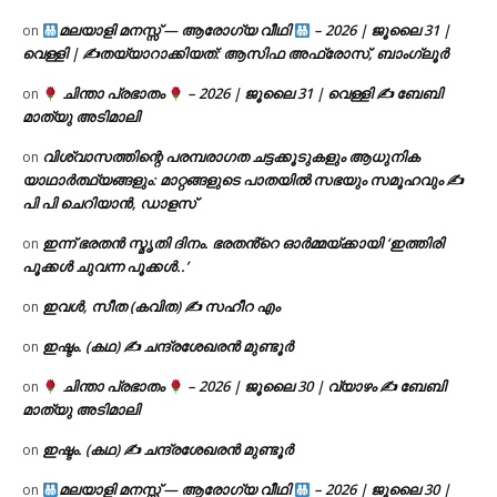
മലയാളി മനസ്സ് — ആരോഗ്യ വീഥി
– 2026 | ജൂലൈ 31 |
on
വെള്ളി | ✍
തയ്യാറാക്കിയത്: ആസിഫ അഫ്രോസ്, ബാംഗ്ലൂർ
ചിന്താ പ്രഭാതം
– 2026 | ജൂലൈ 31 | വെള്ളി ✍
ബേബി
on
മാത്യു അടിമാലി
വിശ്വാസത്തിന്റെ പരമ്പരാഗത ചട്ടക്കൂടുകളും ആധുനിക
on
യാഥാർത്ഥ്യങ്ങളും: മാറ്റങ്ങളുടെ പാതയിൽ സഭയും സമൂഹവും ✍
പി പി ചെറിയാൻ, ഡാളസ്
ഇന്ന് ഭരതൻ സ്മൃതി ദിനം. ഭരതൻ്റെ ഓർമ്മയ്ക്കായി ‘ഇത്തിരി
on
പൂക്കൾ ചുവന്ന പൂക്കൾ..’
ഇവൾ, സീത (കവിത) ✍ സഹീറ എം
on
ഇഷ്ടം. (കഥ) ✍ ചന്ദ്രശേഖരൻ മുണ്ടൂർ
on
ചിന്താ പ്രഭാതം
– 2026 | ജൂലൈ 30 | വ്യാഴം ✍
ബേബി
on
മാത്യു അടിമാലി
ഇഷ്ടം. (കഥ) ✍ ചന്ദ്രശേഖരൻ മുണ്ടൂർ
on
മലയാളി മനസ്സ് — ആരോഗ്യ വീഥി
– 2026 | ജൂലൈ 30 |
on