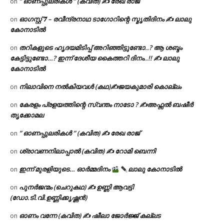
” ഓണപ്പുലരികൾ ” (കവിത) ✍ രേഖ രാജ്
on
ഓഗസ്റ്റ് 𝟕 – രവീന്ദ്രനാഥ ടാഗോറിന്റെ സ്മൃതിദിനം ✍ ലാലു
on
കോനാടിൽ
തറികളുടെ ഹൃദയമിടിപ്പ് അറിഞ്ഞിട്ടുണ്ടോ..? ആ ശബ്ദം
on
കേട്ടിട്ടുണ്ടോ…? ഇന്ന് ദേശീയ കൈത്തറി ദിനം..!! ✍ ലാലു
കോനാടിൽ
നിലാവിനെ നൽകിയവൾ (കഥ)✍ജയകുമാരി കൊല്ലം
on
കേരളം പ്രളയത്തിന്റെ സ്വന്തം നാടോ ? ✍️അഫ്സൽ ബഷീർ
on
തൃക്കോമല
” ഓണപ്പുലരികൾ ” (കവിത) ✍ രേഖ രാജ്
on
ശ്രാവണനിലാപ്പാൽ (കവിത) ✍ റോമി ബെന്നി
on
ഇന്ന് മുരളിയുടെ… ഓർമ്മദിനം
ലാലു കോനാടിൽ
on
പുനർജന്മം (ചെറുകഥ) ✍ ഉണ്ണി ആവട്ടി
on
(ഡോ.ടി.വി.ഉണ്ണിക്കൃഷ്ണൻ)
ഓണം വന്നേ (കവിത) ✍ ഷീലാ ജോർജ്ജ് കല്ലട
on