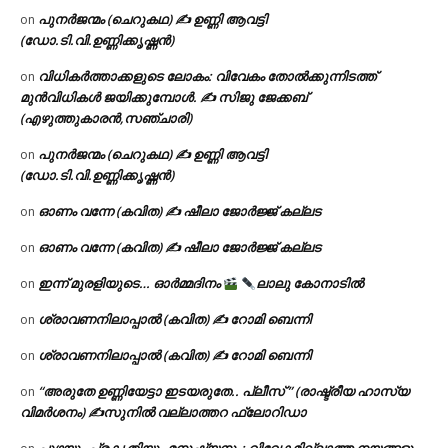
പുനർജന്മം (ചെറുകഥ) ✍ ഉണ്ണി ആവട്ടി
on
(ഡോ.ടി.വി.ഉണ്ണിക്കൃഷ്ണൻ)
വിധികർത്താക്കളുടെ ലോകം: വിവേകം തോൽക്കുന്നിടത്ത്
on
മുൻവിധികൾ ജയിക്കുമ്പോൾ. ✍️ സിജു ജേക്കബ്
(എഴുത്തുകാരൻ,സഞ്ചാരി)
പുനർജന്മം (ചെറുകഥ) ✍ ഉണ്ണി ആവട്ടി
on
(ഡോ.ടി.വി.ഉണ്ണിക്കൃഷ്ണൻ)
ഓണം വന്നേ (കവിത) ✍ ഷീലാ ജോർജ്ജ് കല്ലട
on
ഓണം വന്നേ (കവിത) ✍ ഷീലാ ജോർജ്ജ് കല്ലട
on
ഇന്ന് മുരളിയുടെ… ഓർമ്മദിനം
ലാലു കോനാടിൽ
on
ശ്രാവണനിലാപ്പാൽ (കവിത) ✍ റോമി ബെന്നി
on
ശ്രാവണനിലാപ്പാൽ (കവിത) ✍ റോമി ബെന്നി
on
“അരുതേ ഉണ്ണിയേട്ടാ ഇടയരുതേ.. പ്ലീസ് ” (രാഷ്ട്രീയ ഹാസ്യ
on
വിമർശനം) ✍സുനിൽ വല്ലാത്തറ ഫ്ലോറിഡാ