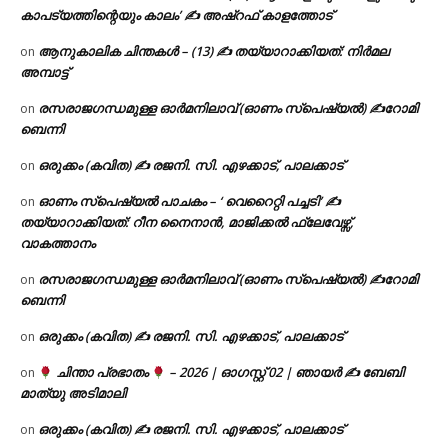
കാപട്യത്തിന്റെയും കാലം’ ✍ അഷ്റഫ് കാളത്തോട്
ആനുകാലിക ചിന്തകൾ – (13) ✍ തയ്യാറാക്കിയത്: നിർമല
on
അമ്പാട്ട്
രസരാജഗന്ധമുള്ള ഓർമനിലാവ് (ഓണം സ്‌പെഷ്യൽ) ✍റോമി
on
ബെന്നി
ഒരുക്കം (കവിത) ✍ രജനി. സി. എഴക്കാട്, പാലക്കാട്
on
ഓണം സ്പെഷ്യൽ പാചകം – ‘ വെറൈറ്റി പച്ചടി’ ✍
on
തയ്യാറാക്കിയത്: റീന നൈനാൻ, മാജിക്കൽ ഫ്ലേവേഴ്സ്,
വാകത്താനം
രസരാജഗന്ധമുള്ള ഓർമനിലാവ് (ഓണം സ്‌പെഷ്യൽ) ✍റോമി
on
ബെന്നി
ഒരുക്കം (കവിത) ✍ രജനി. സി. എഴക്കാട്, പാലക്കാട്
on
ചിന്താ പ്രഭാതം
– 2026 | ഓഗസ്റ്റ് 02 | ഞായർ ✍
ബേബി
on
മാത്യു അടിമാലി
ഒരുക്കം (കവിത) ✍ രജനി. സി. എഴക്കാട്, പാലക്കാട്
on