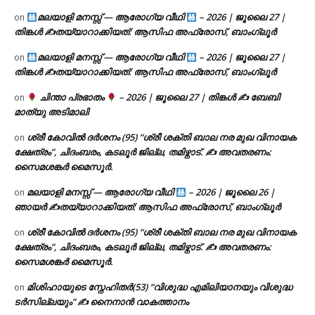
മലയാളി മനസ്സ് — ആരോഗ്യ വീഥി
– 2026 | ജൂലൈ 27 |
on
തിങ്കൾ ✍
തയ്യാറാക്കിയത്: ആസിഫ അഫ്രോസ്, ബാംഗ്ലൂർ
മലയാളി മനസ്സ് — ആരോഗ്യ വീഥി
– 2026 | ജൂലൈ 27 |
on
തിങ്കൾ ✍
തയ്യാറാക്കിയത്: ആസിഫ അഫ്രോസ്, ബാംഗ്ലൂർ
ചിന്താ പ്രഭാതം
– 2026 | ജൂലൈ 27 | തിങ്കൾ ✍
ബേബി
on
മാത്യു അടിമാലി
ശ്രീ കോവിൽ ദർശനം (95) “ശ്രീ ശക്തി ബാല നര മുഖ വിനായക
on
ക്ഷേത്രം”, ചിദംബരം, കടലൂർ ജില്ല, തമിഴ്നാട്. ✍ അവതരണം:
സൈമശങ്കർ മൈസൂർ.
മലയാളി മനസ്സ് — ആരോഗ്യ വീഥി
– 2026 | ജൂലൈ 26 |
on
ഞായർ ✍
തയ്യാറാക്കിയത്: ആസിഫ അഫ്രോസ്, ബാംഗ്ലൂർ
ശ്രീ കോവിൽ ദർശനം (95) “ശ്രീ ശക്തി ബാല നര മുഖ വിനായക
on
ക്ഷേത്രം”, ചിദംബരം, കടലൂർ ജില്ല, തമിഴ്നാട്. ✍ അവതരണം:
സൈമശങ്കർ മൈസൂർ.
മിശിഹായുടെ സ്നേഹിതർ(53) “വിശുദ്ധ എമിലിയാനയും വിശുദ്ധ
on
ടര്‍സില്ലയും” ✍ നൈനാൻ വാകത്താനം