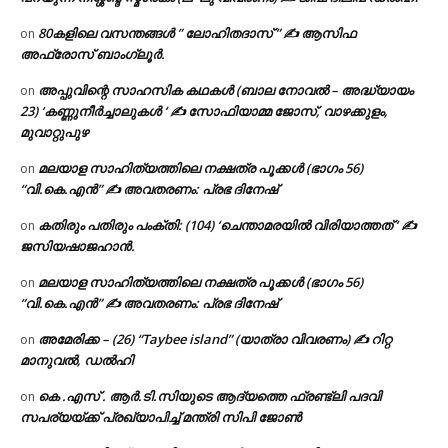
80കളിലെ വസന്തങ്ങൾ ” ലോഹിതദാസ് ” ✍ ആസിഫ
on
അഫ്രോസ് ബാംഗ്ലൂർ.
അപ്പുവിന്റെ സാഹസിക കഥകൾ (ബാല നോവൽ – അദ്ധ്യായം
on
23) ‘കണ്ണുനീർച്ചാലുകൾ ‘ ✍ സോഫിയാമ്മ ജോസ്, വാഴക്കുളം,
മുവാറ്റുപുഴ
മലയാള സാഹിത്യത്തിലെ നക്ഷത്ര പൂക്കൾ (ഭാഗം 56)
on
“വി.കെ.എൻ” ✍ അവതരണം: പ്രഭ ദിനേഷ്
കതിരും പതിരും പംക്തി: (104) ‘ചെന്താമരയിൽ വിരിയാത്തത് ‘ ✍
on
ജസിയഷാജഹാൻ.
മലയാള സാഹിത്യത്തിലെ നക്ഷത്ര പൂക്കൾ (ഭാഗം 56)
on
“വി.കെ.എൻ” ✍ അവതരണം: പ്രഭ ദിനേഷ്
അമേരിക്ക – (26) “Taybee island” (യാത്രാ വിവരണം) ✍ റിറ്റ
on
മാനുവൽ, ഡൽഹി
കെ .എസ് . ആർ.ടി.സിയുടെ ആദ്യത്തെ ഫ്രണ്ട്ലി പദവി
on
സപര്യയ്ക്ക് പ്രഖ്യാപിച്ച് മന്ത്രി സിപി ജോൺ