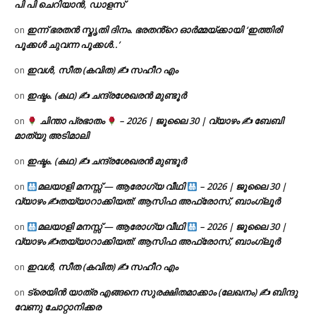
പി പി ചെറിയാൻ, ഡാളസ്
ഇന്ന് ഭരതൻ സ്മൃതി ദിനം. ഭരതൻ്റെ ഓർമ്മയ്ക്കായി ‘ഇത്തിരി
on
പൂക്കൾ ചുവന്ന പൂക്കൾ..’
ഇവൾ, സീത (കവിത) ✍ സഹീറ എം
on
ഇഷ്ടം. (കഥ) ✍ ചന്ദ്രശേഖരൻ മുണ്ടൂർ
on
ചിന്താ പ്രഭാതം
– 2026 | ജൂലൈ 30 | വ്യാഴം ✍
ബേബി
on
മാത്യു അടിമാലി
ഇഷ്ടം. (കഥ) ✍ ചന്ദ്രശേഖരൻ മുണ്ടൂർ
on
മലയാളി മനസ്സ് — ആരോഗ്യ വീഥി
– 2026 | ജൂലൈ 30 |
on
വ്യാഴം ✍
തയ്യാറാക്കിയത്: ആസിഫ അഫ്രോസ്, ബാംഗ്ലൂർ
മലയാളി മനസ്സ് — ആരോഗ്യ വീഥി
– 2026 | ജൂലൈ 30 |
on
വ്യാഴം ✍
തയ്യാറാക്കിയത്: ആസിഫ അഫ്രോസ്, ബാംഗ്ലൂർ
ഇവൾ, സീത (കവിത) ✍ സഹീറ എം
on
ട്രെയിൻ യാത്ര എങ്ങനെ സുരക്ഷിതമാക്കാം (ലേഖനം) ✍ ബിന്ദു
on
വേണു ചോറ്റാനിക്കര