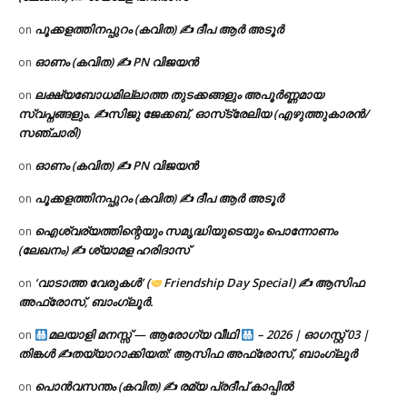
പൂക്കളത്തിനപ്പുറം (കവിത) ✍ ദീപ ആർ അടൂർ
on
ഓണം (കവിത) ✍ PN വിജയൻ
on
ലക്ഷ്യബോധമില്ലാത്ത തുടക്കങ്ങളും അപൂർണ്ണമായ
on
സ്വപ്നങ്ങളും. ✍️സിജു ജേക്കബ്, ഓസ്‌ട്രേലിയ (എഴുത്തുകാരൻ/
സഞ്ചാരി)
ഓണം (കവിത) ✍ PN വിജയൻ
on
പൂക്കളത്തിനപ്പുറം (കവിത) ✍ ദീപ ആർ അടൂർ
on
ഐശ്വര്യത്തിന്റെയും സമൃദ്ധിയുടെയും പൊന്നോണം
on
(ലേഖനം) ✍ ശ്യാമള ഹരിദാസ്
‘വാടാത്ത വേരുകൾ’ (
Friendship Day Special) ✍ ആസിഫ
on
അഫ്രോസ്, ബാംഗ്ലൂർ.
മലയാളി മനസ്സ് — ആരോഗ്യ വീഥി
– 2026 | ഓഗസ്റ്റ് 03 |
on
തിങ്കൾ ✍
തയ്യാറാക്കിയത്: ആസിഫ അഫ്രോസ്, ബാംഗ്ലൂർ
പൊൻവസന്തം (കവിത) ✍ രമ്യ പ്രദീപ് കാപ്പിൽ
on