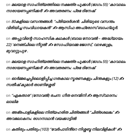
മലയാള സാഹിത്യത്തിലെ നക്ഷത്ര പൂക്കൾ (ഭാഗം 55) ‘കാവാലം
on
നാരായണപ്പണിക്കർ’ ✍ അവതരണം: പ്രഭ ദിനേഷ്
80കളിലെ വസന്തങ്ങൾ: “പ്രിയദർശൻ: ചിരിയുടെ വസന്തം
on
വിരിയിച്ച സംവിധായകൻ” ✍ ആസിഫ അഫ്രോസ് ബാംഗ്ലൂർ.
അപ്പുവിന്റെ സാഹസിക കഥകൾ (ബാല നോവൽ – അദ്ധ്യായം
on
22) ‘നെഞ്ചിലെ നീറ്റൽ’ ✍ സോഫിയാമ്മ ജോസ്, വാഴക്കുളം,
മുവാറ്റുപുഴ .
മലയാള സാഹിത്യത്തിലെ നക്ഷത്ര പൂക്കൾ (ഭാഗം 55) ‘കാവാലം
on
നാരായണപ്പണിക്കർ’ ✍ അവതരണം: പ്രഭ ദിനേഷ്
ഓർമ്മച്ചെപ്പിലൊളിപ്പിച്ച ഗതകാല സ്മരണകളും ചിന്തകളും (12) ✍
on
സതീഷ് കുമാർ താണിശ്ശേരി
“ഏകതാര” (നോവൽ) രചന: ഗീത നെന്മിനി ✍ ആസ്വാദനം:
on
ലാലിമ
അഭ്രപാളികളിലെ നിത്യഹരിത ചിത്രങ്ങൾ “ചിത്രശലഭം” ✍
on
അവലോകനം: രാഗനാഥൻ വയക്കാട്ടിൽ
കതിരും പതിരും (103) “വേർപാടിൻ്റെ നിശ്ശബ്ദ നിലവിളികൾ” ✍
on