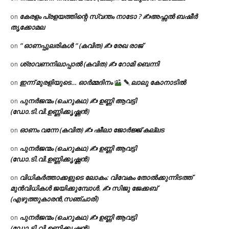
കേരളം പ്രളയത്തിന്റെ സ്വന്തം നാടോ ? ✍️അഫ്സൽ ബഷീർ
on
തൃക്കോമല
” ഓണപ്പുലരികൾ ” (കവിത) ✍ രേഖ രാജ്
on
ശ്രാവണനിലാപ്പാൽ (കവിത) ✍ റോമി ബെന്നി
on
ഇന്ന് മുരളിയുടെ… ഓർമ്മദിനം
ലാലു കോനാടിൽ
on
പുനർജന്മം (ചെറുകഥ) ✍ ഉണ്ണി ആവട്ടി
on
(ഡോ.ടി.വി.ഉണ്ണിക്കൃഷ്ണൻ)
ഓണം വന്നേ (കവിത) ✍ ഷീലാ ജോർജ്ജ് കല്ലട
on
പുനർജന്മം (ചെറുകഥ) ✍ ഉണ്ണി ആവട്ടി
on
(ഡോ.ടി.വി.ഉണ്ണിക്കൃഷ്ണൻ)
വിധികർത്താക്കളുടെ ലോകം: വിവേകം തോൽക്കുന്നിടത്ത്
on
മുൻവിധികൾ ജയിക്കുമ്പോൾ. ✍️ സിജു ജേക്കബ്
(എഴുത്തുകാരൻ,സഞ്ചാരി)
പുനർജന്മം (ചെറുകഥ) ✍ ഉണ്ണി ആവട്ടി
on
(ഡോ.ടി.വി.ഉണ്ണിക്കൃഷ്ണൻ)