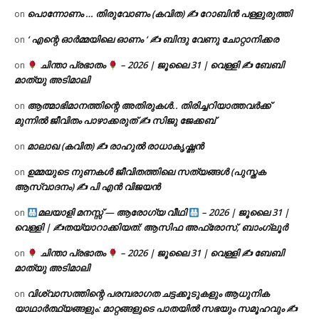
പൊന്നോണം … തിരുവോണം (കവിത) ✍ റോബിൻ പള്ളുരുത്തി
on
‘ എന്റെ ഓർമ്മയിലെ ഓണം ‘ ✍ ബിന്ദു വേണു ചോറ്റാനിക്കര
on
ചിന്താ പ്രഭാതം
– 2026 | ജൂലൈ 31 | വെള്ളി ✍
ബേബി
on
മാത്യു അടിമാലി
ആത്മാഭിമാനത്തിന്റെ അതിരുകൾ.. തിരിച്ചറിയാത്തവർക്ക്
on
മുന്നിൽ ജീവിതം പാഴാക്കരുത് ✍️ സിജു ജേക്കബ്
മാലാഖ (കവിത) ✍ രാഹുൽ രാധാകൃഷ്ണൻ
on
ഉമ്മയുടെ നുണകൾ ജീവിതത്തിലെ സത്യങ്ങൾ (പുസ്തക
on
ആസ്വാദനം) ✍ പി എൻ വിജയൻ
മലയാളി മനസ്സ് — ആരോഗ്യ വീഥി
– 2026 | ജൂലൈ 31 |
on
വെള്ളി | ✍
തയ്യാറാക്കിയത്: ആസിഫ അഫ്രോസ്, ബാംഗ്ലൂർ
ചിന്താ പ്രഭാതം
– 2026 | ജൂലൈ 31 | വെള്ളി ✍
ബേബി
on
മാത്യു അടിമാലി
വിശ്വാസത്തിന്റെ പരമ്പരാഗത ചട്ടക്കൂടുകളും ആധുനിക
on
യാഥാർത്ഥ്യങ്ങളും: മാറ്റങ്ങളുടെ പാതയിൽ സഭയും സമൂഹവും ✍