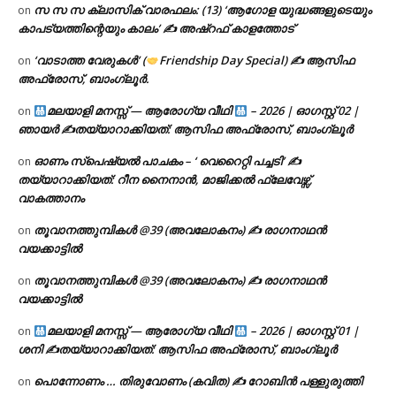
സ സ സ ക്ലാസിക് വാരഫലം: (13) ‘ആഗോള യുദ്ധങ്ങളുടെയും
on
കാപട്യത്തിന്റെയും കാലം’ ✍ അഷ്റഫ് കാളത്തോട്
‘വാടാത്ത വേരുകൾ’ (
Friendship Day Special) ✍ ആസിഫ
on
അഫ്രോസ്, ബാംഗ്ലൂർ.
മലയാളി മനസ്സ് — ആരോഗ്യ വീഥി
– 2026 | ഓഗസ്റ്റ് 02 |
on
ഞായർ ✍
തയ്യാറാക്കിയത്: ആസിഫ അഫ്രോസ്, ബാംഗ്ലൂർ
ഓണം സ്പെഷ്യൽ പാചകം – ‘ വെറൈറ്റി പച്ചടി’ ✍
on
തയ്യാറാക്കിയത്: റീന നൈനാൻ, മാജിക്കൽ ഫ്ലേവേഴ്സ്,
വാകത്താനം
തൂവാനത്തുമ്പികൾ @39 (അവലോകനം) ✍ രാഗനാഥൻ
on
വയക്കാട്ടിൽ
തൂവാനത്തുമ്പികൾ @39 (അവലോകനം) ✍ രാഗനാഥൻ
on
വയക്കാട്ടിൽ
മലയാളി മനസ്സ് — ആരോഗ്യ വീഥി
– 2026 | ഓഗസ്റ്റ് 01 |
on
ശനി ✍
തയ്യാറാക്കിയത്: ആസിഫ അഫ്രോസ്, ബാംഗ്ലൂർ
പൊന്നോണം … തിരുവോണം (കവിത) ✍ റോബിൻ പള്ളുരുത്തി
on