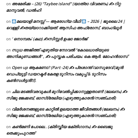
അമേരിക്ക – (26) “Taybee island” (യാത്രാ വിവരണം) ✍ റിറ്റ
on
മാനുവൽ, ഡൽഹി
മലയാളി മനസ്സ് — ആരോഗ്യ വീഥി
– 2026 | ജൂലൈ 24 |
on
വെള്ളി ✍
തയ്യാറാക്കിയത്: ആസിഫ അഫ്രോസ്, ബാംഗ്ലൂർ
‘ നൊമ്പരം’ (കഥ) ✍സിസ്റ്റർ ഉഷാ ജോർജ്
on
സുധ അജിത്ത് എഴുതിയ നോവൽ “കോലധാരിയുടെ
on
അഗ്നികുണ്ഡങ്ങള്‍” , ✍ പുസ്തക പരിചയം: കെ ആർ. മോഹൻദാസ്
Open up ആകണോ? (Part -24) ✍ പ്രശാന്ത് വാസുദേവ് (മുൻ
on
ഡെപ്യൂട്ടി ഡയറക്ടർ കേരള ടൂറിസം വകുപ്പ് & ടൂറിസം
കൺസൾട്ടൻ്റ്).
ചില മടങ്ങിവരവുകൾ മുറിവേൽപ്പിക്കാനുള്ളതാണ്! (ലേഖനം) ✍️
on
സിജു ജേക്കബ്, ഓസ്‌ട്രേലിയ (എഴുത്തുകാരൻ/സഞ്ചാരി)
വിമർശനങ്ങളുടെ കാറ്റിൽ ഉലയാത്ത ജീവിതങ്ങൾ (ലേഖനം) ✍️
on
സിജു ജേക്കബ്, ഓസ്‌ട്രേലിയ (എഴുത്തുകാരൻ/സഞ്ചാരി)
കൺമണി പോലെ.. (ക്രിസ്തീയ ഭക്തിഗാനം) ✍ ബൈജു
on
തെക്കുംപുറത്ത്