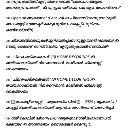
സുധ അജിത്ത് എഴുതിയ നോവൽ “കോലധാരിയുടെ
on
അഗ്നികുണ്ഡങ്ങള്‍” , ✍ പുസ്തക പരിചയം: കെ ആർ. മോഹൻദാസ്
Open up ആകണോ? (Part -24) ✍ പ്രശാന്ത് വാസുദേവ് (മുൻ
on
ഡെപ്യൂട്ടി ഡയറക്ടർ കേരള ടൂറിസം വകുപ്പ് & ടൂറിസം
കൺസൾട്ടൻ്റ്).
ചില മടങ്ങിവരവുകൾ മുറിവേൽപ്പിക്കാനുള്ളതാണ്! (ലേഖനം) ✍️
on
സിജു ജേക്കബ്, ഓസ്‌ട്രേലിയ (എഴുത്തുകാരൻ/സഞ്ചാരി)
‘ ചില പൊടിക്കൈകൾ ‘ (3) HOME DECOR TIPS ✍
on
തയ്യാറാക്കിയത്: റീന നൈനാൻ, മാജിക്കൽ ഫ്ലേവേഴ്സ്,
വാകത്താനം
‘ ചില പൊടിക്കൈകൾ ‘ (3) HOME DECOR TIPS ✍
on
തയ്യാറാക്കിയത്: റീന നൈനാൻ, മാജിക്കൽ ഫ്ലേവേഴ്സ്,
വാകത്താനം
മലയാളി മനസ്സ് — ആരോഗ്യ വീഥി
– 2026 | ജൂലൈ 24 |
on
വെള്ളി ✍
തയ്യാറാക്കിയത്: ആസിഫ അഫ്രോസ്, ബാംഗ്ലൂർ
ശ്രീ കോവിൽ ദർശനം (94) ‘വഴുതക്കാട് ശ്രീ മഹാഗണപതി
on
ക്ഷേത്രം’ ✍ അവതരണം: സൈമശങ്കർ മൈസൂർ.