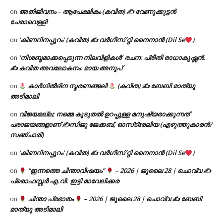
അതിജീവനം – ആപേക്ഷികം (കവിത) ✍ വേണുക്കുട്ടൻ
on
ചേരാവെള്ളി
‘കിണറിനപ്പുറം’ (കവിത) ✍ വർഗീസ് റ്റി നൈനാൻ (Dil Se
)
on
‘നിശബ്ദമാക്കപ്പെടുന്ന നിലവിളികൾ’ രചന: പ്രീതി രാധാകൃഷ്ണൻ.
on
✍ കവിത അവലോകനം: മായ അനൂപ്
കാർഗിൽദിന സ്മരണഞ്ജലി
(കവിത) ✍ ബേബി മാത്യു
on
അടിമാലി
വിജയമല്ല; നമ്മെ കൂടുതൽ ഉറപ്പുള്ള മനുഷ്യരാക്കുന്നത്
on
പരാജയങ്ങളാണ് ✍️സിജു ജേക്കബ്, ഓസ്‌ട്രേലിയ (എഴുത്തുകാരൻ/
സഞ്ചാരി)
‘കിണറിനപ്പുറം’ (കവിത) ✍ വർഗീസ് റ്റി നൈനാൻ (Dil Se
)
on
“ഇന്നത്തെ ചിന്താവിഷയം”
– 2026 | ജൂലൈ 28 | ചൊവ്വ ✍
on
പ്രൊഫസ്സർ എ.വി. ഇട്ടി മാവേലിക്കര
ചിന്താ പ്രഭാതം
– 2026 | ജൂലൈ 28 | ചൊവ്വ ✍
ബേബി
on
മാത്യു അടിമാലി