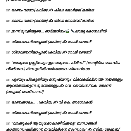
ഓണം വന്നേ (കവിത) ✍ ഷീലാ ജോർജ്ജ് കല്ലട
on
ഓണം വന്നേ (കവിത) ✍ ഷീലാ ജോർജ്ജ് കല്ലട
on
ഇന്ന് മുരളിയുടെ… ഓർമ്മദിനം
ലാലു കോനാടിൽ
on
ശ്രാവണനിലാപ്പാൽ (കവിത) ✍ റോമി ബെന്നി
on
ശ്രാവണനിലാപ്പാൽ (കവിത) ✍ റോമി ബെന്നി
on
“അരുതേ ഉണ്ണിയേട്ടാ ഇടയരുതേ.. പ്ലീസ് ” (രാഷ്ട്രീയ ഹാസ്യ
on
വിമർശനം) ✍സുനിൽ വല്ലാത്തറ ഫ്ലോറിഡാ
പുഴയും പ്രകൃതിയും മനുഷ്യനും: വിവേകമില്ലാത്ത നയങ്ങളും
on
ആവർത്തിക്കുന്ന ദുരന്തങ്ങളും ✍ റവ. ജെയിംസ് കെ. ജോൺ
(ലബ്ബക്ക്, ടെക്സാസ്)
ഓണക്കാലം….. (കവിത) ✍ വി.കെ. അശോകൻ
on
ശ്രാവണനിലാപ്പാൽ (കവിത) ✍ റോമി ബെന്നി
on
“വാക്കുകൾ ആയുധമാകാതിരിക്കട്ടെ: ബന്ധങ്ങൾ
on
കാത്തുസൂക്ഷിക്കുന്ന നവവിമർശന സംസ്കാരം” ✍️ സിജു ജേക്കബ്