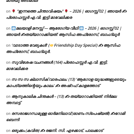
മാത്യു അടിമാലി
“ഇന്നത്തെ ചിന്താവിഷയം”
– 2026 | ഓഗസ്റ്റ് 02 | ഞായർ ✍
on
പ്രൊഫസ്സർ എ.വി. ഇട്ടി മാവേലിക്കര
മലയാളി മനസ്സ് — ആരോഗ്യ വീഥി
– 2026 | ഓഗസ്റ്റ് 02 |
on
ഞായർ ✍
തയ്യാറാക്കിയത്: ആസിഫ അഫ്രോസ്, ബാംഗ്ലൂർ
‘വാടാത്ത വേരുകൾ’ (
Friendship Day Special) ✍ ആസിഫ
on
അഫ്രോസ്, ബാംഗ്ലൂർ.
സുവിശേഷ വചനങ്ങൾ (164) പ്രൊഫസ്സർ എ.വി. ഇട്ടി,
on
മാവേലിക്കര
സ സ സ ക്ലാസിക് വാരഫലം: (13) ‘ആഗോള യുദ്ധങ്ങളുടെയും
on
കാപട്യത്തിന്റെയും കാലം’ ✍ അഷ്റഫ് കാളത്തോട്
ആനുകാലിക ചിന്തകൾ – (13) ✍ തയ്യാറാക്കിയത്: നിർമല
on
അമ്പാട്ട്
രസരാജഗന്ധമുള്ള ഓർമനിലാവ് (ഓണം സ്‌പെഷ്യൽ) ✍റോമി
on
ബെന്നി
ഒരുക്കം (കവിത) ✍ രജനി. സി. എഴക്കാട്, പാലക്കാട്
on