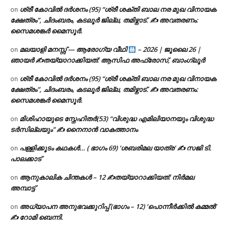
ശ്രീ കോവിൽ ദർശനം (95) “ശ്രീ ശക്തി ബാല നര മുഖ വിനായക
on
ക്ഷേത്രം”, ചിദംബരം, കടലൂർ ജില്ല, തമിഴ്നാട്. ✍ അവതരണം:
സൈമശങ്കർ മൈസൂർ.
മലയാളി മനസ്സ് — ആരോഗ്യ വീഥി
– 2026 | ജൂലൈ 26 |
on
ഞായർ ✍
തയ്യാറാക്കിയത്: ആസിഫ അഫ്രോസ്, ബാംഗ്ലൂർ
ശ്രീ കോവിൽ ദർശനം (95) “ശ്രീ ശക്തി ബാല നര മുഖ വിനായക
on
ക്ഷേത്രം”, ചിദംബരം, കടലൂർ ജില്ല, തമിഴ്നാട്. ✍ അവതരണം:
സൈമശങ്കർ മൈസൂർ.
മിശിഹായുടെ സ്നേഹിതർ(53) “വിശുദ്ധ എമിലിയാനയും വിശുദ്ധ
on
ടര്‍സില്ലയും” ✍ നൈനാൻ വാകത്താനം
പള്ളിക്കൂടം കഥകൾ… ( ഭാഗം 69) ‘ശബരിമല യാത്ര’ ✍ സജി ടി.
on
പാലക്കാട്
ആനുകാലിക ചിന്തകൾ – 12 ✍തയ്യാറാക്കിയത്: നിർമല
on
അമ്പാട്ട്
അധ്യാപന അനുഭവക്കുറിപ്പ് (ഭാഗം – 12) ‘പൊന്നീർക്കിൽ കമ്മൽ’
on
✍ റോമി ബെന്നി.