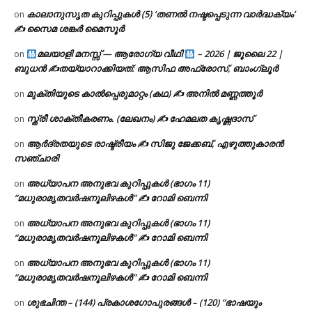
കാലാനുസൃത കുറിപ്പുകൾ (5) ‘തണൽ നഷ്ടപ്പെടുന്ന വാർദ്ധക്യം’
on
✍ സൈമ ശങ്കർ മൈസൂർ
മലയാളി മനസ്സ് — ആരോഗ്യ വീഥി
– 2026 | ജൂലൈ 22 |
on
ബുധൻ ✍
തയ്യാറാക്കിയത്: ആസിഫ അഫ്രോസ്, ബാംഗ്ലൂർ
മുക്തിയുടെ കാൽപ്പെരുമാറ്റം (കഥ) ✍ അനിൽ മണ്ണത്തൂർ
on
സ്ത്രീ ശാക്തീകരണം. (ലേഖനം) ✍ ഹേമലത കൃഷ്ണദാസ്
on
ആർദ്രതയുടെ രാഷ്ട്രീയം ✍️ സിജു ജേക്കബ്, എഴുത്തുകാരൻ
on
സഞ്ചാരി
അധ്യാപന അനുഭവ കുറിപ്പുകൾ (ഭാഗം 11)
on
“മധുരാമൃതവർഷനൂലിഴകൾ” ✍ റോമി ബെന്നി
അധ്യാപന അനുഭവ കുറിപ്പുകൾ (ഭാഗം 11)
on
“മധുരാമൃതവർഷനൂലിഴകൾ” ✍ റോമി ബെന്നി
അധ്യാപന അനുഭവ കുറിപ്പുകൾ (ഭാഗം 11)
on
“മധുരാമൃതവർഷനൂലിഴകൾ” ✍ റോമി ബെന്നി
ശുഭചിന്ത – (144) പ്രകാശഗോപുരങ്ങൾ – (120) “ഭാഷയും
on