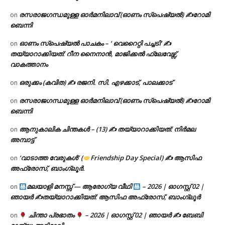
രസരാജഗന്ധമുള്ള ഓർമനിലാവ് (ഓണം സ്‌പെഷ്യൽ) ✍റോമി
on
ബെന്നി
ഓണം സ്പെഷ്യൽ പാചകം – ‘ വെറൈറ്റി പച്ചടി’ ✍
on
തയ്യാറാക്കിയത്: റീന നൈനാൻ, മാജിക്കൽ ഫ്ലേവേഴ്സ്,
വാകത്താനം
ഒരുക്കം (കവിത) ✍ രജനി. സി. എഴക്കാട്, പാലക്കാട്
on
രസരാജഗന്ധമുള്ള ഓർമനിലാവ് (ഓണം സ്‌പെഷ്യൽ) ✍റോമി
on
ബെന്നി
ആനുകാലിക ചിന്തകൾ – (13) ✍ തയ്യാറാക്കിയത്: നിർമല
on
അമ്പാട്ട്
‘വാടാത്ത വേരുകൾ’ (
Friendship Day Special) ✍ ആസിഫ
on
അഫ്രോസ്, ബാംഗ്ലൂർ.
മലയാളി മനസ്സ് — ആരോഗ്യ വീഥി
– 2026 | ഓഗസ്റ്റ് 02 |
on
ഞായർ ✍
തയ്യാറാക്കിയത്: ആസിഫ അഫ്രോസ്, ബാംഗ്ലൂർ
ചിന്താ പ്രഭാതം
– 2026 | ഓഗസ്റ്റ് 02 | ഞായർ ✍
ബേബി
on