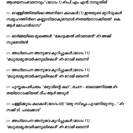
ആശയസംവേദനവും” (ഭാഗം-1) ✍പി.എം.എൻ.നമ്പൂതിരി
വെള്ളിത്തിരയിലെ അണിയറ കഥകൾ (1) ഇരയുടെ മുറിവുകൾ
on
സമൂഹത്തിന്‍റെ കണ്ണാടിയാകുമ്പോൾ ✍തയ്യാറാക്കിയത്: കെ.
ആര്‍ മോഹന്‍ദാസ്
ഓർമ്മയിലെ മുഖങ്ങൾ: “കോട്ടക്കൽ ശിവരാമൻ” ✍ അജി
on
സുരേന്ദ്രൻ
അധ്യാപന അനുഭവ കുറിപ്പുകൾ (ഭാഗം 11)
on
“മധുരാമൃതവർഷനൂലിഴകൾ” ✍ റോമി ബെന്നി
അധ്യാപന അനുഭവ കുറിപ്പുകൾ (ഭാഗം 11)
on
“മധുരാമൃതവർഷനൂലിഴകൾ” ✍ റോമി ബെന്നി
പുസ്തകപരിചയം: “മഴുവിന്റെ കഥ”, രചന – ബലാമണിയമ്മ ✍
on
തയ്യാറാക്കിയത്: ദീപ ആർ അടൂർ
പള്ളിക്കൂടം കഥകൾ (ഭാഗം 68) “ഒരു സ്വപ്നം പൂവണിയുന്നു…” ✍
on
സജി ടി. പാലക്കാട്
അധ്യാപന അനുഭവ കുറിപ്പുകൾ (ഭാഗം 11)
on
“മധുരാമൃതവർഷനൂലിഴകൾ” ✍ റോമി ബെന്നി