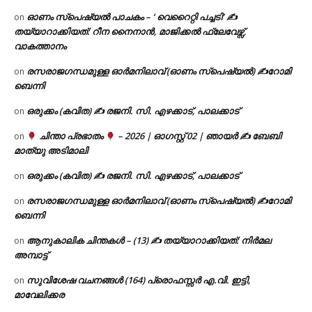
ഓണം സ്പെഷ്യൽ പാചകം – ‘ വെറൈറ്റി പച്ചടി’ ✍
on
തയ്യാറാക്കിയത്: റീന നൈനാൻ, മാജിക്കൽ ഫ്ലേവേഴ്സ്,
വാകത്താനം
രസരാജഗന്ധമുള്ള ഓർമനിലാവ് (ഓണം സ്‌പെഷ്യൽ) ✍റോമി
on
ബെന്നി
ഒരുക്കം (കവിത) ✍ രജനി. സി. എഴക്കാട്, പാലക്കാട്
on
ചിന്താ പ്രഭാതം
– 2026 | ഓഗസ്റ്റ് 02 | ഞായർ ✍
ബേബി
on
മാത്യു അടിമാലി
ഒരുക്കം (കവിത) ✍ രജനി. സി. എഴക്കാട്, പാലക്കാട്
on
രസരാജഗന്ധമുള്ള ഓർമനിലാവ് (ഓണം സ്‌പെഷ്യൽ) ✍റോമി
on
ബെന്നി
ആനുകാലിക ചിന്തകൾ – (13) ✍ തയ്യാറാക്കിയത്: നിർമല
on
അമ്പാട്ട്
സുവിശേഷ വചനങ്ങൾ (164) പ്രൊഫസ്സർ എ.വി. ഇട്ടി,
on
മാവേലിക്കര