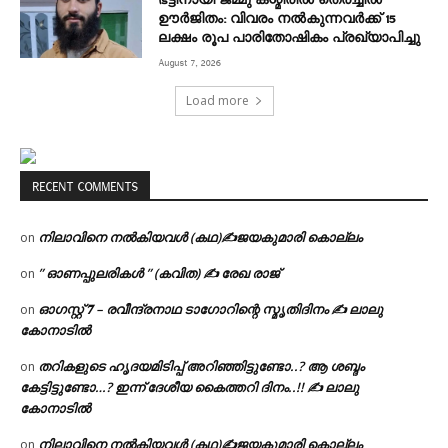
ഭട്ടിനായി ജമ്മു കശ്മീരിൽ തെരച്ചിൽ
ഊർജിതം: വിവരം നൽകുന്നവർക്ക് 15
ലക്ഷം രൂപ പാരിതോഷികം പ്രഖ്യാപിച്ചു
August 7, 2026
Load more
RECENT COMMENTS
നിലാവിനെ നൽകിയവൾ (കഥ)✍ജയകുമാരി കൊല്ലം
on
” ഓണപ്പുലരികൾ ” (കവിത) ✍ രേഖ രാജ്
on
ഓഗസ്റ്റ് 𝟕 – രവീന്ദ്രനാഥ ടാഗോറിന്റെ സ്മൃതിദിനം ✍ ലാലു
on
കോനാടിൽ
തറികളുടെ ഹൃദയമിടിപ്പ് അറിഞ്ഞിട്ടുണ്ടോ..? ആ ശബ്ദം
on
കേട്ടിട്ടുണ്ടോ…? ഇന്ന് ദേശീയ കൈത്തറി ദിനം..!! ✍ ലാലു
കോനാടിൽ
നിലാവിനെ നൽകിയവൾ (കഥ)✍ജയകുമാരി കൊല്ലം
on