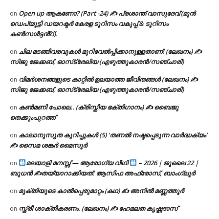
Open up ആകണോ? (Part -24) ✍ പ്രശാന്ത് വാസുദേവ് (മുൻ
on
ഡെപ്യൂട്ടി ഡയറക്ടർ കേരള ടൂറിസം വകുപ്പ് & ടൂറിസം
കൺസൾട്ടൻ്റ്).
ചില മടങ്ങിവരവുകൾ മുറിവേൽപ്പിക്കാനുള്ളതാണ്! (ലേഖനം) ✍️
on
സിജു ജേക്കബ്, ഓസ്‌ട്രേലിയ (എഴുത്തുകാരൻ/സഞ്ചാരി)
വിമർശനങ്ങളുടെ കാറ്റിൽ ഉലയാത്ത ജീവിതങ്ങൾ (ലേഖനം) ✍️
on
സിജു ജേക്കബ്, ഓസ്‌ട്രേലിയ (എഴുത്തുകാരൻ/സഞ്ചാരി)
കൺമണി പോലെ.. (ക്രിസ്തീയ ഭക്തിഗാനം) ✍ ബൈജു
on
തെക്കുംപുറത്ത്
കാലാനുസൃത കുറിപ്പുകൾ (5) ‘തണൽ നഷ്ടപ്പെടുന്ന വാർദ്ധക്യം’
on
✍ സൈമ ശങ്കർ മൈസൂർ
മലയാളി മനസ്സ് — ആരോഗ്യ വീഥി
– 2026 | ജൂലൈ 22 |
on
ബുധൻ ✍
തയ്യാറാക്കിയത്: ആസിഫ അഫ്രോസ്, ബാംഗ്ലൂർ
മുക്തിയുടെ കാൽപ്പെരുമാറ്റം (കഥ) ✍ അനിൽ മണ്ണത്തൂർ
on
സ്ത്രീ ശാക്തീകരണം. (ലേഖനം) ✍ ഹേമലത കൃഷ്ണദാസ്
on