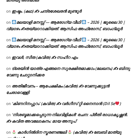
മാത്യു അടിമാലി
ഇഷ്ടം. (കഥ) ✍ ചന്ദ്രശേഖരൻ മുണ്ടൂർ
on
മലയാളി മനസ്സ് — ആരോഗ്യ വീഥി
– 2026 | ജൂലൈ 30 |
on
വ്യാഴം ✍
തയ്യാറാക്കിയത്: ആസിഫ അഫ്രോസ്, ബാംഗ്ലൂർ
മലയാളി മനസ്സ് — ആരോഗ്യ വീഥി
– 2026 | ജൂലൈ 30 |
on
വ്യാഴം ✍
തയ്യാറാക്കിയത്: ആസിഫ അഫ്രോസ്, ബാംഗ്ലൂർ
ഇവൾ, സീത (കവിത) ✍ സഹീറ എം
on
ട്രെയിൻ യാത്ര എങ്ങനെ സുരക്ഷിതമാക്കാം (ലേഖനം) ✍ ബിന്ദു
on
വേണു ചോറ്റാനിക്കര
അതിജീവനം – ആപേക്ഷികം (കവിത) ✍ വേണുക്കുട്ടൻ
on
ചേരാവെള്ളി
‘കിണറിനപ്പുറം’ (കവിത) ✍ വർഗീസ് റ്റി നൈനാൻ (Dil Se
)
on
‘നിശബ്ദമാക്കപ്പെടുന്ന നിലവിളികൾ’ രചന: പ്രീതി രാധാകൃഷ്ണൻ.
on
✍ കവിത അവലോകനം: മായ അനൂപ്
കാർഗിൽദിന സ്മരണഞ്ജലി
(കവിത) ✍ ബേബി മാത്യു
on