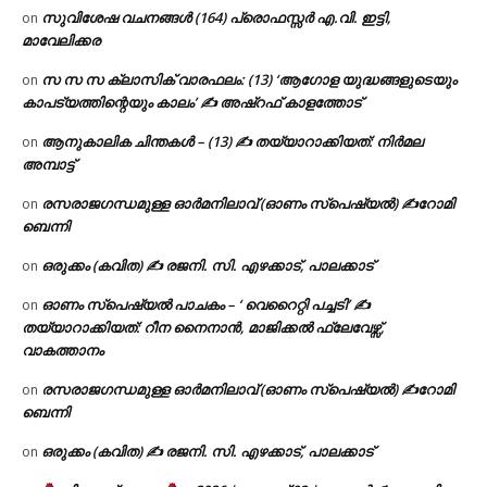
സുവിശേഷ വചനങ്ങൾ (164) പ്രൊഫസ്സർ എ.വി. ഇട്ടി,
on
മാവേലിക്കര
സ സ സ ക്ലാസിക് വാരഫലം: (13) ‘ആഗോള യുദ്ധങ്ങളുടെയും
on
കാപട്യത്തിന്റെയും കാലം’ ✍ അഷ്റഫ് കാളത്തോട്
ആനുകാലിക ചിന്തകൾ – (13) ✍ തയ്യാറാക്കിയത്: നിർമല
on
അമ്പാട്ട്
രസരാജഗന്ധമുള്ള ഓർമനിലാവ് (ഓണം സ്‌പെഷ്യൽ) ✍റോമി
on
ബെന്നി
ഒരുക്കം (കവിത) ✍ രജനി. സി. എഴക്കാട്, പാലക്കാട്
on
ഓണം സ്പെഷ്യൽ പാചകം – ‘ വെറൈറ്റി പച്ചടി’ ✍
on
തയ്യാറാക്കിയത്: റീന നൈനാൻ, മാജിക്കൽ ഫ്ലേവേഴ്സ്,
വാകത്താനം
രസരാജഗന്ധമുള്ള ഓർമനിലാവ് (ഓണം സ്‌പെഷ്യൽ) ✍റോമി
on
ബെന്നി
ഒരുക്കം (കവിത) ✍ രജനി. സി. എഴക്കാട്, പാലക്കാട്
on