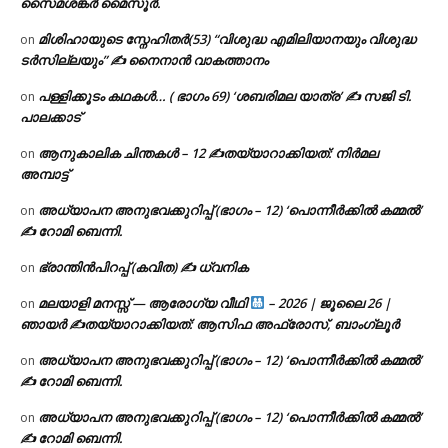
സൈമശങ്കർ മൈസൂർ.
മിശിഹായുടെ സ്നേഹിതർ(53) “വിശുദ്ധ എമിലിയാനയും വിശുദ്ധ
on
ടര്‍സില്ലയും” ✍ നൈനാൻ വാകത്താനം
പള്ളിക്കൂടം കഥകൾ… ( ഭാഗം 69) ‘ശബരിമല യാത്ര’ ✍ സജി ടി.
on
പാലക്കാട്
ആനുകാലിക ചിന്തകൾ – 12 ✍തയ്യാറാക്കിയത്: നിർമല
on
അമ്പാട്ട്
അധ്യാപന അനുഭവക്കുറിപ്പ് (ഭാഗം – 12) ‘പൊന്നീർക്കിൽ കമ്മൽ’
on
✍ റോമി ബെന്നി.
ഭ്രാന്തിൻപിറപ്പ് (കവിത) ✍ ധ്വനിക
on
മലയാളി മനസ്സ് — ആരോഗ്യ വീഥി
– 2026 | ജൂലൈ 26 |
on
ഞായർ ✍
തയ്യാറാക്കിയത്: ആസിഫ അഫ്രോസ്, ബാംഗ്ലൂർ
അധ്യാപന അനുഭവക്കുറിപ്പ് (ഭാഗം – 12) ‘പൊന്നീർക്കിൽ കമ്മൽ’
on
✍ റോമി ബെന്നി.
അധ്യാപന അനുഭവക്കുറിപ്പ് (ഭാഗം – 12) ‘പൊന്നീർക്കിൽ കമ്മൽ’
on
✍ റോമി ബെന്നി.