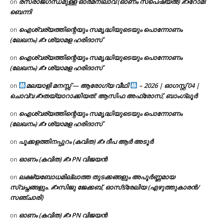
രസരാജഗന്ധമുള്ള ഓർമനിലാവ് (ഓണം സ്‌പെഷ്യൽ) ✍റോമി
on
ബെന്നി
ഐശ്വര്യത്തിന്റെയും സമൃദ്ധിയുടെയും പൊന്നോണം
on
(ലേഖനം) ✍ ശ്യാമള ഹരിദാസ്
ഐശ്വര്യത്തിന്റെയും സമൃദ്ധിയുടെയും പൊന്നോണം
on
(ലേഖനം) ✍ ശ്യാമള ഹരിദാസ്
മലയാളി മനസ്സ് — ആരോഗ്യ വീഥി
– 2026 | ഓഗസ്റ്റ് 04 |
on
ചൊവ്വ ✍
തയ്യാറാക്കിയത്: ആസിഫ അഫ്രോസ്, ബാംഗ്ലൂർ
ഐശ്വര്യത്തിന്റെയും സമൃദ്ധിയുടെയും പൊന്നോണം
on
(ലേഖനം) ✍ ശ്യാമള ഹരിദാസ്
പൂക്കളത്തിനപ്പുറം (കവിത) ✍ ദീപ ആർ അടൂർ
on
ഓണം (കവിത) ✍ PN വിജയൻ
on
ലക്ഷ്യബോധമില്ലാത്ത തുടക്കങ്ങളും അപൂർണ്ണമായ
on
സ്വപ്നങ്ങളും. ✍️സിജു ജേക്കബ്, ഓസ്‌ട്രേലിയ (എഴുത്തുകാരൻ/
സഞ്ചാരി)
ഓണം (കവിത) ✍ PN വിജയൻ
on