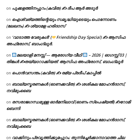
പൂക്കളത്തിനപ്പുറം (കവിത) ✍ ദീപ ആർ അടൂർ
on
ഐശ്വര്യത്തിന്റെയും സമൃദ്ധിയുടെയും പൊന്നോണം
on
(ലേഖനം) ✍ ശ്യാമള ഹരിദാസ്
‘വാടാത്ത വേരുകൾ’ (
Friendship Day Special) ✍ ആസിഫ
on
അഫ്രോസ്, ബാംഗ്ലൂർ.
മലയാളി മനസ്സ് — ആരോഗ്യ വീഥി
– 2026 | ഓഗസ്റ്റ് 03 |
on
തിങ്കൾ ✍
തയ്യാറാക്കിയത്: ആസിഫ അഫ്രോസ്, ബാംഗ്ലൂർ
പൊൻവസന്തം (കവിത) ✍ രമ്യ പ്രദീപ് കാപ്പിൽ
on
ബാല്യസ്മരണകൾ (ഓണക്കവിത) ✍ ശശികല മോഹൻദാസ്,
on
നവിമുംബൈ
രസരാജഗന്ധമുള്ള ഓർമനിലാവ് (ഓണം സ്‌പെഷ്യൽ) ✍റോമി
on
ബെന്നി
ബാല്യസ്മരണകൾ (ഓണക്കവിത) ✍ ശശികല മോഹൻദാസ്,
on
നവിമുംബൈ
വാക്കിനും പ്രവൃത്തിക്കുമപ്പുറം: തുന്നിച്ചേർക്കാനാവാത്ത ചില
on