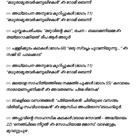
“മധുരാമൃതവർഷനൂലിഴകൾ” ✍ റോമി ബെന്നി
അധ്യാപന അനുഭവ കുറിപ്പുകൾ (ഭാഗം 11)
on
“മധുരാമൃതവർഷനൂലിഴകൾ” ✍ റോമി ബെന്നി
പുസ്തകപരിചയം: “മഴുവിന്റെ കഥ”, രചന – ബലാമണിയമ്മ ✍
on
തയ്യാറാക്കിയത്: ദീപ ആർ അടൂർ
പള്ളിക്കൂടം കഥകൾ (ഭാഗം 68) “ഒരു സ്വപ്നം പൂവണിയുന്നു…” ✍
on
സജി ടി. പാലക്കാട്
അധ്യാപന അനുഭവ കുറിപ്പുകൾ (ഭാഗം 11)
on
“മധുരാമൃതവർഷനൂലിഴകൾ” ✍ റോമി ബെന്നി
മലയാള സാഹിത്യത്തിലെ നക്ഷത്ര പൂക്കൾ (ഭാഗം 55) ‘കാവാലം
on
നാരായണപ്പണിക്കർ’ ✍ അവതരണം: പ്രഭ ദിനേഷ്
80കളിലെ വസന്തങ്ങൾ: “പ്രിയദർശൻ: ചിരിയുടെ വസന്തം
on
വിരിയിച്ച സംവിധായകൻ” ✍ ആസിഫ അഫ്രോസ് ബാംഗ്ലൂർ.
അപ്പുവിന്റെ സാഹസിക കഥകൾ (ബാല നോവൽ – അദ്ധ്യായം
on
22) ‘നെഞ്ചിലെ നീറ്റൽ’ ✍ സോഫിയാമ്മ ജോസ്, വാഴക്കുളം,
മുവാറ്റുപുഴ .