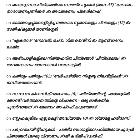
മലയാള സാഹിത്യത്തിലെ നക്ഷത്ര പൂക്കൾ (ഭാഗം 55) ‘കാവാലം
on
നാരായണപ്പണിക്കർ’ ✍ അവതരണം: പ്രഭ ദിനേഷ്
ഓർമ്മച്ചെപ്പിലൊളിപ്പിച്ച ഗതകാല സ്മരണകളും ചിന്തകളും (12) ✍
on
സതീഷ് കുമാർ താണിശ്ശേരി
“ഏകതാര” (നോവൽ) രചന: ഗീത നെന്മിനി ✍ ആസ്വാദനം:
on
ലാലിമ
അഭ്രപാളികളിലെ നിത്യഹരിത ചിത്രങ്ങൾ “ചിത്രശലഭം” ✍
on
അവലോകനം: രാഗനാഥൻ വയക്കാട്ടിൽ
കതിരും പതിരും (103) “വേർപാടിൻ്റെ നിശ്ശബ്ദ നിലവിളികൾ” ✍
on
ജസിയഷാജഹാൻ.
സ സ സ ക്ലാസിക് വാരഫലം: (8) ‘ചരിത്രത്തിന്റെ ചാരങ്ങളിൽ
on
തോണ്ടി വർത്തമാനത്തിന്റെ വിചാരണ – ഒരു ദാർശനിക
പുനർവായന’ ✍ ലേഖനം: അഷ്റഫ് കാളത്തോട്
സ്നേഹകുടീരം എട്ടുകെട്ട് (അദ്ധ്യായം 10) ✍ ശ്യാമള ഹരിദാസ്
on
പടുവ പെയിന്റിംഗുകൾ – പശ്ചിമ ബംഗാളിലെ പവിത്രമായ ചുരുൾ
on
ചിത്രങ്ങൾ (ലഘു വിവരണം) ✍ജിഷ ദിലീപ് ഡൽഹി