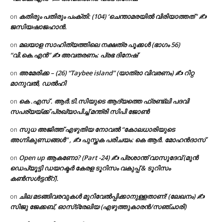
കതിരും പതിരും പംക്തി: (104) ‘ചെന്താമരയിൽ വിരിയാത്തത് ‘ ✍
on
ജസിയഷാജഹാൻ.
മലയാള സാഹിത്യത്തിലെ നക്ഷത്ര പൂക്കൾ (ഭാഗം 56)
on
“വി.കെ.എൻ” ✍ അവതരണം: പ്രഭ ദിനേഷ്
അമേരിക്ക – (26) “Taybee island” (യാത്രാ വിവരണം) ✍ റിറ്റ
on
മാനുവൽ, ഡൽഹി
കെ .എസ് . ആർ.ടി.സിയുടെ ആദ്യത്തെ ഫ്രണ്ട്ലി പദവി
on
സപര്യയ്ക്ക് പ്രഖ്യാപിച്ച് മന്ത്രി സിപി ജോൺ
സുധ അജിത്ത് എഴുതിയ നോവൽ “കോലധാരിയുടെ
on
അഗ്നികുണ്ഡങ്ങള്‍” , ✍ പുസ്തക പരിചയം: കെ ആർ. മോഹൻദാസ്
Open up ആകണോ? (Part -24) ✍ പ്രശാന്ത് വാസുദേവ് (മുൻ
on
ഡെപ്യൂട്ടി ഡയറക്ടർ കേരള ടൂറിസം വകുപ്പ് & ടൂറിസം
കൺസൾട്ടൻ്റ്).
ചില മടങ്ങിവരവുകൾ മുറിവേൽപ്പിക്കാനുള്ളതാണ്! (ലേഖനം) ✍️
on
സിജു ജേക്കബ്, ഓസ്‌ട്രേലിയ (എഴുത്തുകാരൻ/സഞ്ചാരി)