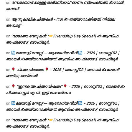
രസരാജഗന്ധമുള്ള ഓർമനിലാവ് (ഓണം സ്‌പെഷ്യൽ) ✍റോമി
on
ബെന്നി
ആനുകാലിക ചിന്തകൾ – (13) ✍ തയ്യാറാക്കിയത്: നിർമല
on
അമ്പാട്ട്
‘വാടാത്ത വേരുകൾ’ (
Friendship Day Special) ✍ ആസിഫ
on
അഫ്രോസ്, ബാംഗ്ലൂർ.
മലയാളി മനസ്സ് — ആരോഗ്യ വീഥി
– 2026 | ഓഗസ്റ്റ് 02 |
on
ഞായർ ✍
തയ്യാറാക്കിയത്: ആസിഫ അഫ്രോസ്, ബാംഗ്ലൂർ
ചിന്താ പ്രഭാതം
– 2026 | ഓഗസ്റ്റ് 02 | ഞായർ ✍
ബേബി
on
മാത്യു അടിമാലി
“ഇന്നത്തെ ചിന്താവിഷയം”
– 2026 | ഓഗസ്റ്റ് 02 | ഞായർ ✍
on
പ്രൊഫസ്സർ എ.വി. ഇട്ടി മാവേലിക്കര
മലയാളി മനസ്സ് — ആരോഗ്യ വീഥി
– 2026 | ഓഗസ്റ്റ് 02 |
on
ഞായർ ✍
തയ്യാറാക്കിയത്: ആസിഫ അഫ്രോസ്, ബാംഗ്ലൂർ
‘വാടാത്ത വേരുകൾ’ (
Friendship Day Special) ✍ ആസിഫ
on
അഫ്രോസ്, ബാംഗ്ലൂർ.