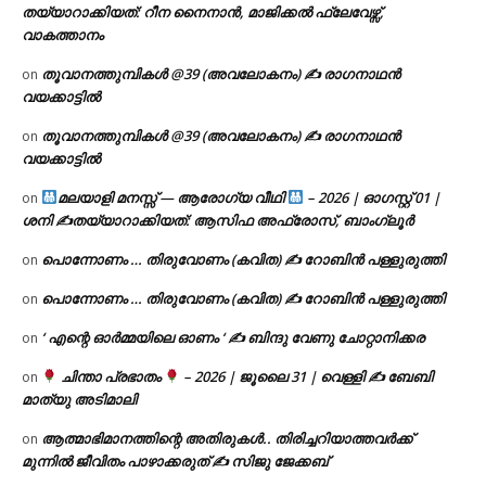
തയ്യാറാക്കിയത്: റീന നൈനാൻ, മാജിക്കൽ ഫ്ലേവേഴ്സ്,
വാകത്താനം
തൂവാനത്തുമ്പികൾ @39 (അവലോകനം) ✍ രാഗനാഥൻ
on
വയക്കാട്ടിൽ
തൂവാനത്തുമ്പികൾ @39 (അവലോകനം) ✍ രാഗനാഥൻ
on
വയക്കാട്ടിൽ
മലയാളി മനസ്സ് — ആരോഗ്യ വീഥി
– 2026 | ഓഗസ്റ്റ് 01 |
on
ശനി ✍
തയ്യാറാക്കിയത്: ആസിഫ അഫ്രോസ്, ബാംഗ്ലൂർ
പൊന്നോണം … തിരുവോണം (കവിത) ✍ റോബിൻ പള്ളുരുത്തി
on
പൊന്നോണം … തിരുവോണം (കവിത) ✍ റോബിൻ പള്ളുരുത്തി
on
‘ എന്റെ ഓർമ്മയിലെ ഓണം ‘ ✍ ബിന്ദു വേണു ചോറ്റാനിക്കര
on
ചിന്താ പ്രഭാതം
– 2026 | ജൂലൈ 31 | വെള്ളി ✍
ബേബി
on
മാത്യു അടിമാലി
ആത്മാഭിമാനത്തിന്റെ അതിരുകൾ.. തിരിച്ചറിയാത്തവർക്ക്
on
മുന്നിൽ ജീവിതം പാഴാക്കരുത് ✍️ സിജു ജേക്കബ്