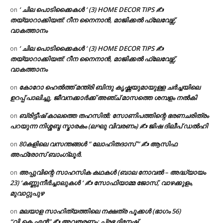
‘ ചില പൊടിക്കൈകൾ ‘ (3) HOME DECOR TIPS ✍
on
തയ്യാറാക്കിയത്: റീന നൈനാൻ, മാജിക്കൽ ഫ്ലേവേഴ്സ്,
വാകത്താനം
‘ ചില പൊടിക്കൈകൾ ‘ (3) HOME DECOR TIPS ✍
on
തയ്യാറാക്കിയത്: റീന നൈനാൻ, മാജിക്കൽ ഫ്ലേവേഴ്സ്,
വാകത്താനം
കോറോ ഹെൽത്ത് മന്ത്രി ബിന്ദു കൃഷ്ണയുമായുള്ള ചർച്ചയിലെ
on
ഉറപ്പ് പാലിച്ചു, ജീവനക്കാർക്ക് അഞ്ച് മാസത്തെ ശമ്പളം നൽകി
ബ്രിട്ടീഷ് കാലത്തെ തഹസിൽ: സോണിപത്തിന്റെ ഭരണചരിത്രം
on
പറയുന്ന നിശ്ശബ്ദ സ്മാരകം (ലഘു വിവരണം) ✍ ജിഷ ദിലീപ് ഡൽഹി
80കളിലെ വസന്തങ്ങൾ ” ലോഹിതദാസ് ” ✍ ആസിഫ
on
അഫ്രോസ് ബാംഗ്ലൂർ.
അപ്പുവിന്റെ സാഹസിക കഥകൾ (ബാല നോവൽ – അദ്ധ്യായം
on
23) ‘കണ്ണുനീർച്ചാലുകൾ ‘ ✍ സോഫിയാമ്മ ജോസ്, വാഴക്കുളം,
മുവാറ്റുപുഴ
മലയാള സാഹിത്യത്തിലെ നക്ഷത്ര പൂക്കൾ (ഭാഗം 56)
on
“വി.കെ.എൻ” ✍ അവതരണം: പ്രഭ ദിനേഷ്