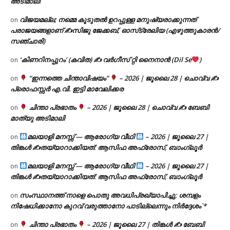
അടിമാലി
വിജയമല്ല; നമ്മെ കൂടുതൽ ഉറപ്പുള്ള മനുഷ്യരാക്കുന്നത്
on
പരാജയങ്ങളാണ് ✍️സിജു ജേക്കബ്, ഓസ്‌ട്രേലിയ (എഴുത്തുകാരൻ/
സഞ്ചാരി)
‘കിണറിനപ്പുറം’ (കവിത) ✍ വർഗീസ് റ്റി നൈനാൻ (Dil Se
)
on
“ഇന്നത്തെ ചിന്താവിഷയം”
– 2026 | ജൂലൈ 28 | ചൊവ്വ ✍
on
പ്രൊഫസ്സർ എ.വി. ഇട്ടി മാവേലിക്കര
ചിന്താ പ്രഭാതം
– 2026 | ജൂലൈ 28 | ചൊവ്വ ✍
ബേബി
on
മാത്യു അടിമാലി
മലയാളി മനസ്സ് — ആരോഗ്യ വീഥി
– 2026 | ജൂലൈ 27 |
on
തിങ്കൾ ✍
തയ്യാറാക്കിയത്: ആസിഫ അഫ്രോസ്, ബാംഗ്ലൂർ
മലയാളി മനസ്സ് — ആരോഗ്യ വീഥി
– 2026 | ജൂലൈ 27 |
on
തിങ്കൾ ✍
തയ്യാറാക്കിയത്: ആസിഫ അഫ്രോസ്, ബാംഗ്ലൂർ
സംസ്ഥാനത്ത് നാളെ പൊതു അവധിപ്രഖ്യാപിച്ചു; ശമ്പളം
on
നിഷേധിക്കാനോ കുറവ് വരുത്താനോ പാടില്ലെന്നും നിർദ്ദേശം`*
ചിന്താ പ്രഭാതം
– 2026 | ജൂലൈ 27 | തിങ്കൾ ✍
ബേബി
on