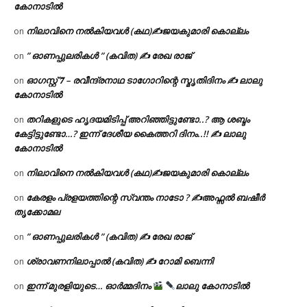
കോനാടിൽ
നിലാവിനെ നൽകിയവൾ (കഥ)✍ജയകുമാരി കൊല്ലം
on
” ഓണപ്പുലരികൾ ” (കവിത) ✍ രേഖ രാജ്
on
ഓഗസ്റ്റ് 𝟕 – രവീന്ദ്രനാഥ ടാഗോറിന്റെ സ്മൃതിദിനം ✍ ലാലു
on
കോനാടിൽ
തറികളുടെ ഹൃദയമിടിപ്പ് അറിഞ്ഞിട്ടുണ്ടോ..? ആ ശബ്ദം
on
കേട്ടിട്ടുണ്ടോ…? ഇന്ന് ദേശീയ കൈത്തറി ദിനം..!! ✍ ലാലു
കോനാടിൽ
നിലാവിനെ നൽകിയവൾ (കഥ)✍ജയകുമാരി കൊല്ലം
on
കേരളം പ്രളയത്തിന്റെ സ്വന്തം നാടോ ? ✍️അഫ്സൽ ബഷീർ
on
തൃക്കോമല
” ഓണപ്പുലരികൾ ” (കവിത) ✍ രേഖ രാജ്
on
ശ്രാവണനിലാപ്പാൽ (കവിത) ✍ റോമി ബെന്നി
on
ഇന്ന് മുരളിയുടെ… ഓർമ്മദിനം
ലാലു കോനാടിൽ
on