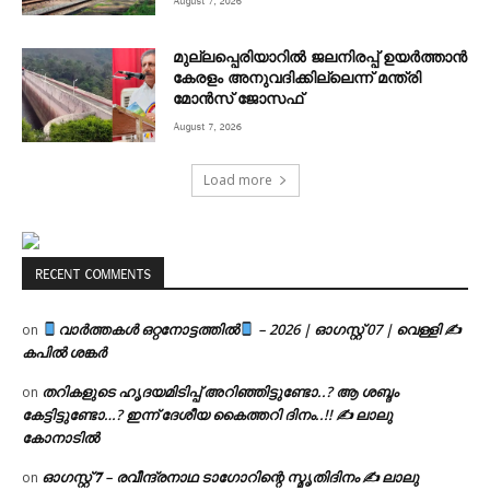
August 7, 2026
മുല്ലപ്പെരിയാറിൽ ജലനിരപ്പ് ഉയർത്താൻ
കേരളം അനുവദിക്കില്ലെന്ന് മന്ത്രി
മോൻസ് ജോസഫ്
August 7, 2026
Load more
RECENT COMMENTS
വാർത്തകൾ ഒറ്റനോട്ടത്തിൽ
– 2026 | ഓഗസ്റ്റ് 07 | വെള്ളി ✍
on
കപിൽ ശങ്കർ
തറികളുടെ ഹൃദയമിടിപ്പ് അറിഞ്ഞിട്ടുണ്ടോ..? ആ ശബ്ദം
on
കേട്ടിട്ടുണ്ടോ…? ഇന്ന് ദേശീയ കൈത്തറി ദിനം..!! ✍ ലാലു
കോനാടിൽ
ഓഗസ്റ്റ് 𝟕 – രവീന്ദ്രനാഥ ടാഗോറിന്റെ സ്മൃതിദിനം ✍ ലാലു
on