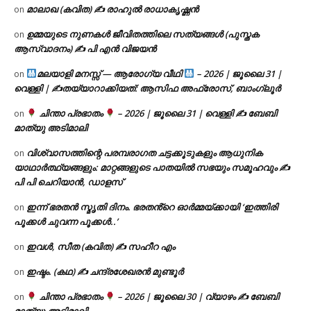
മാലാഖ (കവിത) ✍ രാഹുൽ രാധാകൃഷ്ണൻ
on
ഉമ്മയുടെ നുണകൾ ജീവിതത്തിലെ സത്യങ്ങൾ (പുസ്തക
on
ആസ്വാദനം) ✍ പി എൻ വിജയൻ
മലയാളി മനസ്സ് — ആരോഗ്യ വീഥി
– 2026 | ജൂലൈ 31 |
on
വെള്ളി | ✍
തയ്യാറാക്കിയത്: ആസിഫ അഫ്രോസ്, ബാംഗ്ലൂർ
ചിന്താ പ്രഭാതം
– 2026 | ജൂലൈ 31 | വെള്ളി ✍
ബേബി
on
മാത്യു അടിമാലി
വിശ്വാസത്തിന്റെ പരമ്പരാഗത ചട്ടക്കൂടുകളും ആധുനിക
on
യാഥാർത്ഥ്യങ്ങളും: മാറ്റങ്ങളുടെ പാതയിൽ സഭയും സമൂഹവും ✍
പി പി ചെറിയാൻ, ഡാളസ്
ഇന്ന് ഭരതൻ സ്മൃതി ദിനം. ഭരതൻ്റെ ഓർമ്മയ്ക്കായി ‘ഇത്തിരി
on
പൂക്കൾ ചുവന്ന പൂക്കൾ..’
ഇവൾ, സീത (കവിത) ✍ സഹീറ എം
on
ഇഷ്ടം. (കഥ) ✍ ചന്ദ്രശേഖരൻ മുണ്ടൂർ
on
ചിന്താ പ്രഭാതം
– 2026 | ജൂലൈ 30 | വ്യാഴം ✍
ബേബി
on