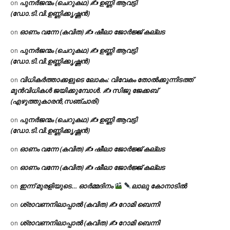
പുനർജന്മം (ചെറുകഥ) ✍ ഉണ്ണി ആവട്ടി
on
(ഡോ.ടി.വി.ഉണ്ണിക്കൃഷ്ണൻ)
ഓണം വന്നേ (കവിത) ✍ ഷീലാ ജോർജ്ജ് കല്ലട
on
പുനർജന്മം (ചെറുകഥ) ✍ ഉണ്ണി ആവട്ടി
on
(ഡോ.ടി.വി.ഉണ്ണിക്കൃഷ്ണൻ)
വിധികർത്താക്കളുടെ ലോകം: വിവേകം തോൽക്കുന്നിടത്ത്
on
മുൻവിധികൾ ജയിക്കുമ്പോൾ. ✍️ സിജു ജേക്കബ്
(എഴുത്തുകാരൻ,സഞ്ചാരി)
പുനർജന്മം (ചെറുകഥ) ✍ ഉണ്ണി ആവട്ടി
on
(ഡോ.ടി.വി.ഉണ്ണിക്കൃഷ്ണൻ)
ഓണം വന്നേ (കവിത) ✍ ഷീലാ ജോർജ്ജ് കല്ലട
on
ഓണം വന്നേ (കവിത) ✍ ഷീലാ ജോർജ്ജ് കല്ലട
on
ഇന്ന് മുരളിയുടെ… ഓർമ്മദിനം
ലാലു കോനാടിൽ
on
ശ്രാവണനിലാപ്പാൽ (കവിത) ✍ റോമി ബെന്നി
on
ശ്രാവണനിലാപ്പാൽ (കവിത) ✍ റോമി ബെന്നി
on