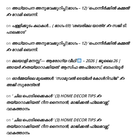
അധ്യാപന അനുഭവക്കുറിപ്പ് (ഭാഗം – 12) ‘പൊന്നീർക്കിൽ കമ്മൽ’
on
✍ റോമി ബെന്നി.
പള്ളിക്കൂടം കഥകൾ… ( ഭാഗം 69) ‘ശബരിമല യാത്ര’ ✍ സജി ടി.
on
പാലക്കാട്
അധ്യാപന അനുഭവക്കുറിപ്പ് (ഭാഗം – 12) ‘പൊന്നീർക്കിൽ കമ്മൽ’
on
✍ റോമി ബെന്നി.
മലയാളി മനസ്സ് — ആരോഗ്യ വീഥി
– 2026 | ജൂലൈ 26 |
on
ഞായർ ✍
തയ്യാറാക്കിയത്: ആസിഫ അഫ്രോസ്, ബാംഗ്ലൂർ
ഓർമ്മയിലെ മുഖങ്ങൾ: ‘സാമുവൽ ടെയ്ലർ കോൾറിഡ്ജ് ‘ ✍
on
അജി സുരേന്ദ്രൻ
‘ ചില പൊടിക്കൈകൾ ‘ (3) HOME DECOR TIPS ✍
on
തയ്യാറാക്കിയത്: റീന നൈനാൻ, മാജിക്കൽ ഫ്ലേവേഴ്സ്,
വാകത്താനം
‘ ചില പൊടിക്കൈകൾ ‘ (3) HOME DECOR TIPS ✍
on
തയ്യാറാക്കിയത്: റീന നൈനാൻ, മാജിക്കൽ ഫ്ലേവേഴ്സ്,
വാകത്താനം