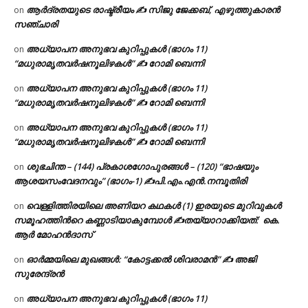
ആർദ്രതയുടെ രാഷ്ട്രീയം ✍️ സിജു ജേക്കബ്, എഴുത്തുകാരൻ
on
സഞ്ചാരി
അധ്യാപന അനുഭവ കുറിപ്പുകൾ (ഭാഗം 11)
on
“മധുരാമൃതവർഷനൂലിഴകൾ” ✍ റോമി ബെന്നി
അധ്യാപന അനുഭവ കുറിപ്പുകൾ (ഭാഗം 11)
on
“മധുരാമൃതവർഷനൂലിഴകൾ” ✍ റോമി ബെന്നി
അധ്യാപന അനുഭവ കുറിപ്പുകൾ (ഭാഗം 11)
on
“മധുരാമൃതവർഷനൂലിഴകൾ” ✍ റോമി ബെന്നി
ശുഭചിന്ത – (144) പ്രകാശഗോപുരങ്ങൾ – (120) “ഭാഷയും
on
ആശയസംവേദനവും” (ഭാഗം-1) ✍പി.എം.എൻ.നമ്പൂതിരി
വെള്ളിത്തിരയിലെ അണിയറ കഥകൾ (1) ഇരയുടെ മുറിവുകൾ
on
സമൂഹത്തിന്‍റെ കണ്ണാടിയാകുമ്പോൾ ✍തയ്യാറാക്കിയത്: കെ.
ആര്‍ മോഹന്‍ദാസ്
ഓർമ്മയിലെ മുഖങ്ങൾ: “കോട്ടക്കൽ ശിവരാമൻ” ✍ അജി
on
സുരേന്ദ്രൻ
അധ്യാപന അനുഭവ കുറിപ്പുകൾ (ഭാഗം 11)
on