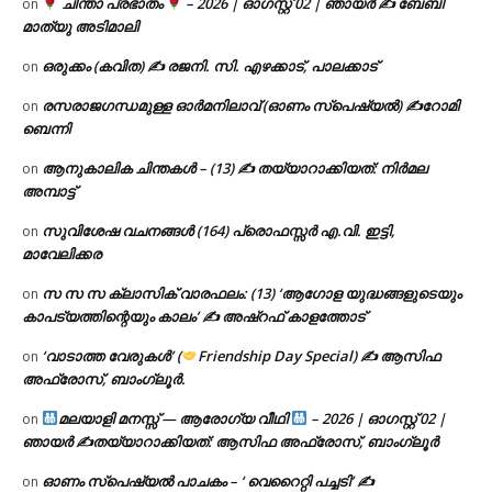
ചിന്താ പ്രഭാതം
– 2026 | ഓഗസ്റ്റ് 02 | ഞായർ ✍
ബേബി
on
മാത്യു അടിമാലി
ഒരുക്കം (കവിത) ✍ രജനി. സി. എഴക്കാട്, പാലക്കാട്
on
രസരാജഗന്ധമുള്ള ഓർമനിലാവ് (ഓണം സ്‌പെഷ്യൽ) ✍റോമി
on
ബെന്നി
ആനുകാലിക ചിന്തകൾ – (13) ✍ തയ്യാറാക്കിയത്: നിർമല
on
അമ്പാട്ട്
സുവിശേഷ വചനങ്ങൾ (164) പ്രൊഫസ്സർ എ.വി. ഇട്ടി,
on
മാവേലിക്കര
സ സ സ ക്ലാസിക് വാരഫലം: (13) ‘ആഗോള യുദ്ധങ്ങളുടെയും
on
കാപട്യത്തിന്റെയും കാലം’ ✍ അഷ്റഫ് കാളത്തോട്
‘വാടാത്ത വേരുകൾ’ (
Friendship Day Special) ✍ ആസിഫ
on
അഫ്രോസ്, ബാംഗ്ലൂർ.
മലയാളി മനസ്സ് — ആരോഗ്യ വീഥി
– 2026 | ഓഗസ്റ്റ് 02 |
on
ഞായർ ✍
തയ്യാറാക്കിയത്: ആസിഫ അഫ്രോസ്, ബാംഗ്ലൂർ
ഓണം സ്പെഷ്യൽ പാചകം – ‘ വെറൈറ്റി പച്ചടി’ ✍
on