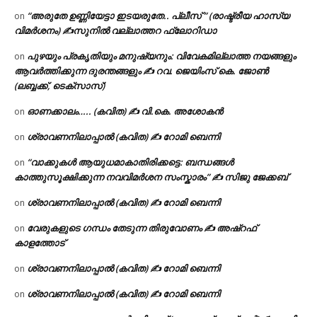
“അരുതേ ഉണ്ണിയേട്ടാ ഇടയരുതേ.. പ്ലീസ് ” (രാഷ്ട്രീയ ഹാസ്യ
on
വിമർശനം) ✍സുനിൽ വല്ലാത്തറ ഫ്ലോറിഡാ
പുഴയും പ്രകൃതിയും മനുഷ്യനും: വിവേകമില്ലാത്ത നയങ്ങളും
on
ആവർത്തിക്കുന്ന ദുരന്തങ്ങളും ✍ റവ. ജെയിംസ് കെ. ജോൺ
(ലബ്ബക്ക്, ടെക്സാസ്)
ഓണക്കാലം….. (കവിത) ✍ വി.കെ. അശോകൻ
on
ശ്രാവണനിലാപ്പാൽ (കവിത) ✍ റോമി ബെന്നി
on
“വാക്കുകൾ ആയുധമാകാതിരിക്കട്ടെ: ബന്ധങ്ങൾ
on
കാത്തുസൂക്ഷിക്കുന്ന നവവിമർശന സംസ്കാരം” ✍️ സിജു ജേക്കബ്
ശ്രാവണനിലാപ്പാൽ (കവിത) ✍ റോമി ബെന്നി
on
വേരുകളുടെ ഗന്ധം തേടുന്ന തിരുവോണം ✍ അഷ്റഫ്
on
കാളത്തോട്
ശ്രാവണനിലാപ്പാൽ (കവിത) ✍ റോമി ബെന്നി
on
ശ്രാവണനിലാപ്പാൽ (കവിത) ✍ റോമി ബെന്നി
on