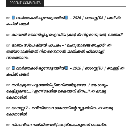
RECENT COMMENTS
വാർത്തകൾ ഒറ്റനോട്ടത്തിൽ
– 2026 | ഓഗസ്റ്റ് 08 | ശനി ✍
on
കപിൽ ശങ്കർ
ഭഗവാൻ തോന്നിപ്പിച്ച ഐഡിയ (കഥ) ✍ റിറ്റ മാനുവൽ, ഡൽഹി
on
ഓണം സ്പെഷ്യൽ പാചകം – ‘ ചെറുനാരങ്ങ അച്ചാർ ‘ ✍
on
തയ്യാറാക്കിയത്: റീന നൈനാൻ, മാജിക്കൽ ഫ്ലേവേഴ്സ്,
വാകത്താനം
വാർത്തകൾ ഒറ്റനോട്ടത്തിൽ
– 2026 | ഓഗസ്റ്റ് 07 | വെള്ളി ✍
on
കപിൽ ശങ്കർ
തറികളുടെ ഹൃദയമിടിപ്പ് അറിഞ്ഞിട്ടുണ്ടോ..? ആ ശബ്ദം
on
കേട്ടിട്ടുണ്ടോ…? ഇന്ന് ദേശീയ കൈത്തറി ദിനം..!! ✍ ലാലു
കോനാടിൽ
ഓഗസ്റ്റ് 𝟕 – രവീന്ദ്രനാഥ ടാഗോറിന്റെ സ്മൃതിദിനം ✍ ലാലു
on
കോനാടിൽ
നിലാവിനെ നൽകിയവൾ (കഥ)✍ജയകുമാരി കൊല്ലം
on