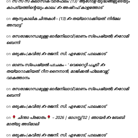
സ സ സ ക്ലാസിക് വാരഫലം: (13) ‘ആഗോള യുദ്ധങ്ങളുടെയും
on
കാപട്യത്തിന്റെയും കാലം’ ✍ അഷ്റഫ് കാളത്തോട്
ആനുകാലിക ചിന്തകൾ – (13) ✍ തയ്യാറാക്കിയത്: നിർമല
on
അമ്പാട്ട്
രസരാജഗന്ധമുള്ള ഓർമനിലാവ് (ഓണം സ്‌പെഷ്യൽ) ✍റോമി
on
ബെന്നി
ഒരുക്കം (കവിത) ✍ രജനി. സി. എഴക്കാട്, പാലക്കാട്
on
ഓണം സ്പെഷ്യൽ പാചകം – ‘ വെറൈറ്റി പച്ചടി’ ✍
on
തയ്യാറാക്കിയത്: റീന നൈനാൻ, മാജിക്കൽ ഫ്ലേവേഴ്സ്,
വാകത്താനം
രസരാജഗന്ധമുള്ള ഓർമനിലാവ് (ഓണം സ്‌പെഷ്യൽ) ✍റോമി
on
ബെന്നി
ഒരുക്കം (കവിത) ✍ രജനി. സി. എഴക്കാട്, പാലക്കാട്
on
ചിന്താ പ്രഭാതം
– 2026 | ഓഗസ്റ്റ് 02 | ഞായർ ✍
ബേബി
on
മാത്യു അടിമാലി
ഒരുക്കം (കവിത) ✍ രജനി. സി. എഴക്കാട്, പാലക്കാട്
on