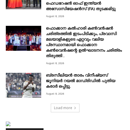
ഫെഡറേഷൻ ഓഫ് ഇന്ത്യൻ
അസോസിയേഷൻസ് (FIA) തുടക്കമിട്ടു
August 8, 2026
ഫൊക്കാന കൽഹാരി കൺവൻഷൻ
ചരിത്രത്തിൽ ഇടംപിടിക്കും; പ്രവാസി
മലയാളികളുടെ ഏറ്റവും വലിയ
പ്രസ്ഥാനമായി ഫൊക്കാന
കൺവെൻഷന്റെ ഉൽഘാടനനം ചരിത്രം
തിരുത്തി .
August 8, 2026
ബ്രസീലിയൻ താരം വിനീഷ്യസ്
ജൂനിയർ റയല്‍ മാഡ്രിഡില്‍ പുതിയ
കരാർ ഒപ്പിട്ടു.
August 8, 2026
Load more