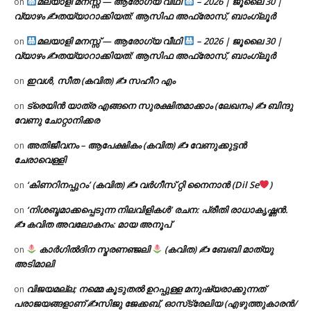
മലയാളി മനസ്സ് — ആരോഗ്യ വീഥി
– 2026 | ജൂലൈ 30 |
on
വ്യാഴം ✍
തയ്യാറാക്കിയത്: ആസിഫ അഫ്രോസ്, ബാംഗ്ലൂർ
മലയാളി മനസ്സ് — ആരോഗ്യ വീഥി
– 2026 | ജൂലൈ 30 |
on
വ്യാഴം ✍
തയ്യാറാക്കിയത്: ആസിഫ അഫ്രോസ്, ബാംഗ്ലൂർ
ഇവൾ, സീത (കവിത) ✍ സഹീറ എം
on
ട്രെയിൻ യാത്ര എങ്ങനെ സുരക്ഷിതമാക്കാം (ലേഖനം) ✍ ബിന്ദു
on
വേണു ചോറ്റാനിക്കര
അതിജീവനം – ആപേക്ഷികം (കവിത) ✍ വേണുക്കുട്ടൻ
on
ചേരാവെള്ളി
‘കിണറിനപ്പുറം’ (കവിത) ✍ വർഗീസ് റ്റി നൈനാൻ (Dil Se
)
on
‘നിശബ്ദമാക്കപ്പെടുന്ന നിലവിളികൾ’ രചന: പ്രീതി രാധാകൃഷ്ണൻ.
on
✍ കവിത അവലോകനം: മായ അനൂപ്
കാർഗിൽദിന സ്മരണഞ്ജലി
(കവിത) ✍ ബേബി മാത്യു
on
അടിമാലി
വിജയമല്ല; നമ്മെ കൂടുതൽ ഉറപ്പുള്ള മനുഷ്യരാക്കുന്നത്
on
പരാജയങ്ങളാണ് ✍️സിജു ജേക്കബ്, ഓസ്‌ട്രേലിയ (എഴുത്തുകാരൻ/