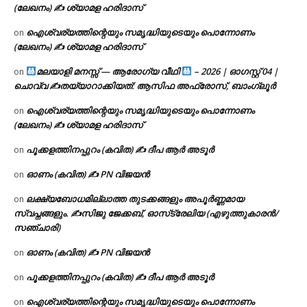
(ലേഖനം) ✍ ശ്യാമള ഹരിദാസ്
ഐശ്വര്യത്തിന്റെയും സമൃദ്ധിയുടെയും പൊന്നോണം
on
(ലേഖനം) ✍ ശ്യാമള ഹരിദാസ്
മലയാളി മനസ്സ് — ആരോഗ്യ വീഥി
– 2026 | ഓഗസ്റ്റ് 04 |
on
ചൊവ്വ ✍
തയ്യാറാക്കിയത്: ആസിഫ അഫ്രോസ്, ബാംഗ്ലൂർ
ഐശ്വര്യത്തിന്റെയും സമൃദ്ധിയുടെയും പൊന്നോണം
on
(ലേഖനം) ✍ ശ്യാമള ഹരിദാസ്
പൂക്കളത്തിനപ്പുറം (കവിത) ✍ ദീപ ആർ അടൂർ
on
ഓണം (കവിത) ✍ PN വിജയൻ
on
ലക്ഷ്യബോധമില്ലാത്ത തുടക്കങ്ങളും അപൂർണ്ണമായ
on
സ്വപ്നങ്ങളും. ✍️സിജു ജേക്കബ്, ഓസ്‌ട്രേലിയ (എഴുത്തുകാരൻ/
സഞ്ചാരി)
ഓണം (കവിത) ✍ PN വിജയൻ
on
പൂക്കളത്തിനപ്പുറം (കവിത) ✍ ദീപ ആർ അടൂർ
on
ഐശ്വര്യത്തിന്റെയും സമൃദ്ധിയുടെയും പൊന്നോണം
on