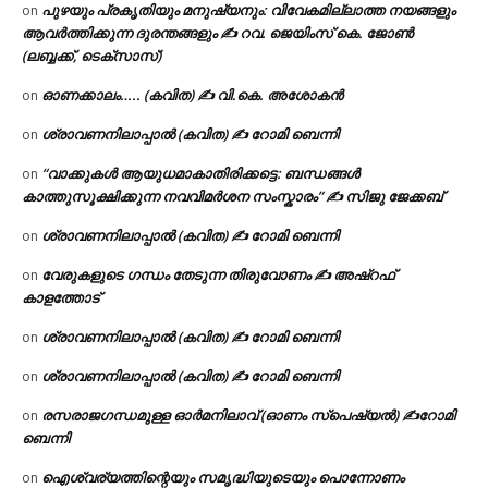
പുഴയും പ്രകൃതിയും മനുഷ്യനും: വിവേകമില്ലാത്ത നയങ്ങളും
on
ആവർത്തിക്കുന്ന ദുരന്തങ്ങളും ✍ റവ. ജെയിംസ് കെ. ജോൺ
(ലബ്ബക്ക്, ടെക്സാസ്)
ഓണക്കാലം….. (കവിത) ✍ വി.കെ. അശോകൻ
on
ശ്രാവണനിലാപ്പാൽ (കവിത) ✍ റോമി ബെന്നി
on
“വാക്കുകൾ ആയുധമാകാതിരിക്കട്ടെ: ബന്ധങ്ങൾ
on
കാത്തുസൂക്ഷിക്കുന്ന നവവിമർശന സംസ്കാരം” ✍️ സിജു ജേക്കബ്
ശ്രാവണനിലാപ്പാൽ (കവിത) ✍ റോമി ബെന്നി
on
വേരുകളുടെ ഗന്ധം തേടുന്ന തിരുവോണം ✍ അഷ്റഫ്
on
കാളത്തോട്
ശ്രാവണനിലാപ്പാൽ (കവിത) ✍ റോമി ബെന്നി
on
ശ്രാവണനിലാപ്പാൽ (കവിത) ✍ റോമി ബെന്നി
on
രസരാജഗന്ധമുള്ള ഓർമനിലാവ് (ഓണം സ്‌പെഷ്യൽ) ✍റോമി
on
ബെന്നി
ഐശ്വര്യത്തിന്റെയും സമൃദ്ധിയുടെയും പൊന്നോണം
on