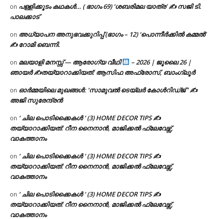
പള്ളിക്കൂടം കഥകൾ… ( ഭാഗം 69) ‘ശബരിമല യാത്ര’ ✍ സജി ടി.
on
പാലക്കാട്
അധ്യാപന അനുഭവക്കുറിപ്പ് (ഭാഗം – 12) ‘പൊന്നീർക്കിൽ കമ്മൽ’
on
✍ റോമി ബെന്നി.
മലയാളി മനസ്സ് — ആരോഗ്യ വീഥി
– 2026 | ജൂലൈ 26 |
on
ഞായർ ✍
തയ്യാറാക്കിയത്: ആസിഫ അഫ്രോസ്, ബാംഗ്ലൂർ
ഓർമ്മയിലെ മുഖങ്ങൾ: ‘സാമുവൽ ടെയ്ലർ കോൾറിഡ്ജ് ‘ ✍
on
അജി സുരേന്ദ്രൻ
‘ ചില പൊടിക്കൈകൾ ‘ (3) HOME DECOR TIPS ✍
on
തയ്യാറാക്കിയത്: റീന നൈനാൻ, മാജിക്കൽ ഫ്ലേവേഴ്സ്,
വാകത്താനം
‘ ചില പൊടിക്കൈകൾ ‘ (3) HOME DECOR TIPS ✍
on
തയ്യാറാക്കിയത്: റീന നൈനാൻ, മാജിക്കൽ ഫ്ലേവേഴ്സ്,
വാകത്താനം
‘ ചില പൊടിക്കൈകൾ ‘ (3) HOME DECOR TIPS ✍
on
തയ്യാറാക്കിയത്: റീന നൈനാൻ, മാജിക്കൽ ഫ്ലേവേഴ്സ്,
വാകത്താനം