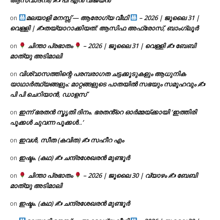
മലയാളി മനസ്സ് — ആരോഗ്യ വീഥി
– 2026 | ജൂലൈ 31 |
on
വെള്ളി | ✍
തയ്യാറാക്കിയത്: ആസിഫ അഫ്രോസ്, ബാംഗ്ലൂർ
ചിന്താ പ്രഭാതം
– 2026 | ജൂലൈ 31 | വെള്ളി ✍
ബേബി
on
മാത്യു അടിമാലി
വിശ്വാസത്തിന്റെ പരമ്പരാഗത ചട്ടക്കൂടുകളും ആധുനിക
on
യാഥാർത്ഥ്യങ്ങളും: മാറ്റങ്ങളുടെ പാതയിൽ സഭയും സമൂഹവും ✍
പി പി ചെറിയാൻ, ഡാളസ്
ഇന്ന് ഭരതൻ സ്മൃതി ദിനം. ഭരതൻ്റെ ഓർമ്മയ്ക്കായി ‘ഇത്തിരി
on
പൂക്കൾ ചുവന്ന പൂക്കൾ..’
ഇവൾ, സീത (കവിത) ✍ സഹീറ എം
on
ഇഷ്ടം. (കഥ) ✍ ചന്ദ്രശേഖരൻ മുണ്ടൂർ
on
ചിന്താ പ്രഭാതം
– 2026 | ജൂലൈ 30 | വ്യാഴം ✍
ബേബി
on
മാത്യു അടിമാലി
ഇഷ്ടം. (കഥ) ✍ ചന്ദ്രശേഖരൻ മുണ്ടൂർ
on