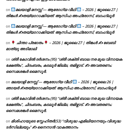
മലയാളി മനസ്സ് — ആരോഗ്യ വീഥി
– 2026 | ജൂലൈ 27 |
on
തിങ്കൾ ✍
തയ്യാറാക്കിയത്: ആസിഫ അഫ്രോസ്, ബാംഗ്ലൂർ
മലയാളി മനസ്സ് — ആരോഗ്യ വീഥി
– 2026 | ജൂലൈ 27 |
on
തിങ്കൾ ✍
തയ്യാറാക്കിയത്: ആസിഫ അഫ്രോസ്, ബാംഗ്ലൂർ
ചിന്താ പ്രഭാതം
– 2026 | ജൂലൈ 27 | തിങ്കൾ ✍
ബേബി
on
മാത്യു അടിമാലി
ശ്രീ കോവിൽ ദർശനം (95) “ശ്രീ ശക്തി ബാല നര മുഖ വിനായക
on
ക്ഷേത്രം”, ചിദംബരം, കടലൂർ ജില്ല, തമിഴ്നാട്. ✍ അവതരണം:
സൈമശങ്കർ മൈസൂർ.
മലയാളി മനസ്സ് — ആരോഗ്യ വീഥി
– 2026 | ജൂലൈ 26 |
on
ഞായർ ✍
തയ്യാറാക്കിയത്: ആസിഫ അഫ്രോസ്, ബാംഗ്ലൂർ
ശ്രീ കോവിൽ ദർശനം (95) “ശ്രീ ശക്തി ബാല നര മുഖ വിനായക
on
ക്ഷേത്രം”, ചിദംബരം, കടലൂർ ജില്ല, തമിഴ്നാട്. ✍ അവതരണം:
സൈമശങ്കർ മൈസൂർ.
മിശിഹായുടെ സ്നേഹിതർ(53) “വിശുദ്ധ എമിലിയാനയും വിശുദ്ധ
on
ടര്‍സില്ലയും” ✍ നൈനാൻ വാകത്താനം