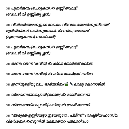
പുനർജന്മം (ചെറുകഥ) ✍ ഉണ്ണി ആവട്ടി
on
(ഡോ.ടി.വി.ഉണ്ണിക്കൃഷ്ണൻ)
വിധികർത്താക്കളുടെ ലോകം: വിവേകം തോൽക്കുന്നിടത്ത്
on
മുൻവിധികൾ ജയിക്കുമ്പോൾ. ✍️ സിജു ജേക്കബ്
(എഴുത്തുകാരൻ,സഞ്ചാരി)
പുനർജന്മം (ചെറുകഥ) ✍ ഉണ്ണി ആവട്ടി
on
(ഡോ.ടി.വി.ഉണ്ണിക്കൃഷ്ണൻ)
ഓണം വന്നേ (കവിത) ✍ ഷീലാ ജോർജ്ജ് കല്ലട
on
ഓണം വന്നേ (കവിത) ✍ ഷീലാ ജോർജ്ജ് കല്ലട
on
ഇന്ന് മുരളിയുടെ… ഓർമ്മദിനം
ലാലു കോനാടിൽ
on
ശ്രാവണനിലാപ്പാൽ (കവിത) ✍ റോമി ബെന്നി
on
ശ്രാവണനിലാപ്പാൽ (കവിത) ✍ റോമി ബെന്നി
on
“അരുതേ ഉണ്ണിയേട്ടാ ഇടയരുതേ.. പ്ലീസ് ” (രാഷ്ട്രീയ ഹാസ്യ
on
വിമർശനം) ✍സുനിൽ വല്ലാത്തറ ഫ്ലോറിഡാ