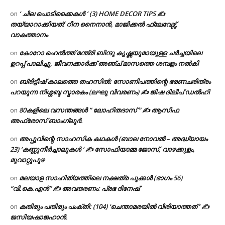
‘ ചില പൊടിക്കൈകൾ ‘ (3) HOME DECOR TIPS ✍
on
തയ്യാറാക്കിയത്: റീന നൈനാൻ, മാജിക്കൽ ഫ്ലേവേഴ്സ്,
വാകത്താനം
കോറോ ഹെൽത്ത് മന്ത്രി ബിന്ദു കൃഷ്ണയുമായുള്ള ചർച്ചയിലെ
on
ഉറപ്പ് പാലിച്ചു, ജീവനക്കാർക്ക് അഞ്ച് മാസത്തെ ശമ്പളം നൽകി
ബ്രിട്ടീഷ് കാലത്തെ തഹസിൽ: സോണിപത്തിന്റെ ഭരണചരിത്രം
on
പറയുന്ന നിശ്ശബ്ദ സ്മാരകം (ലഘു വിവരണം) ✍ ജിഷ ദിലീപ് ഡൽഹി
80കളിലെ വസന്തങ്ങൾ ” ലോഹിതദാസ് ” ✍ ആസിഫ
on
അഫ്രോസ് ബാംഗ്ലൂർ.
അപ്പുവിന്റെ സാഹസിക കഥകൾ (ബാല നോവൽ – അദ്ധ്യായം
on
23) ‘കണ്ണുനീർച്ചാലുകൾ ‘ ✍ സോഫിയാമ്മ ജോസ്, വാഴക്കുളം,
മുവാറ്റുപുഴ
മലയാള സാഹിത്യത്തിലെ നക്ഷത്ര പൂക്കൾ (ഭാഗം 56)
on
“വി.കെ.എൻ” ✍ അവതരണം: പ്രഭ ദിനേഷ്
കതിരും പതിരും പംക്തി: (104) ‘ചെന്താമരയിൽ വിരിയാത്തത് ‘ ✍
on
ജസിയഷാജഹാൻ.