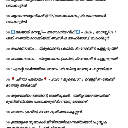
വയക്കാട്ടിൽ
തൂവാനത്തുമ്പികൾ @39 (അവലോകനം) ✍ രാഗനാഥൻ
on
വയക്കാട്ടിൽ
മലയാളി മനസ്സ് — ആരോഗ്യ വീഥി
– 2026 | ഓഗസ്റ്റ് 01 |
on
ശനി ✍
തയ്യാറാക്കിയത്: ആസിഫ അഫ്രോസ്, ബാംഗ്ലൂർ
പൊന്നോണം … തിരുവോണം (കവിത) ✍ റോബിൻ പള്ളുരുത്തി
on
പൊന്നോണം … തിരുവോണം (കവിത) ✍ റോബിൻ പള്ളുരുത്തി
on
‘ എന്റെ ഓർമ്മയിലെ ഓണം ‘ ✍ ബിന്ദു വേണു ചോറ്റാനിക്കര
on
ചിന്താ പ്രഭാതം
– 2026 | ജൂലൈ 31 | വെള്ളി ✍
ബേബി
on
മാത്യു അടിമാലി
ആത്മാഭിമാനത്തിന്റെ അതിരുകൾ.. തിരിച്ചറിയാത്തവർക്ക്
on
മുന്നിൽ ജീവിതം പാഴാക്കരുത് ✍️ സിജു ജേക്കബ്
മാലാഖ (കവിത) ✍ രാഹുൽ രാധാകൃഷ്ണൻ
on
ഉമ്മയുടെ നുണകൾ ജീവിതത്തിലെ സത്യങ്ങൾ (പുസ്തക
on
ആസ്വാദനം) ✍ പി എൻ വിജയൻ