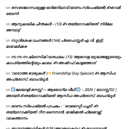
രസരാജഗന്ധമുള്ള ഓർമനിലാവ് (ഓണം സ്‌പെഷ്യൽ) ✍റോമി
on
ബെന്നി
ആനുകാലിക ചിന്തകൾ – (13) ✍ തയ്യാറാക്കിയത്: നിർമല
on
അമ്പാട്ട്
സുവിശേഷ വചനങ്ങൾ (164) പ്രൊഫസ്സർ എ.വി. ഇട്ടി,
on
മാവേലിക്കര
സ സ സ ക്ലാസിക് വാരഫലം: (13) ‘ആഗോള യുദ്ധങ്ങളുടെയും
on
കാപട്യത്തിന്റെയും കാലം’ ✍ അഷ്റഫ് കാളത്തോട്
‘വാടാത്ത വേരുകൾ’ (
Friendship Day Special) ✍ ആസിഫ
on
അഫ്രോസ്, ബാംഗ്ലൂർ.
മലയാളി മനസ്സ് — ആരോഗ്യ വീഥി
– 2026 | ഓഗസ്റ്റ് 02 |
on
ഞായർ ✍
തയ്യാറാക്കിയത്: ആസിഫ അഫ്രോസ്, ബാംഗ്ലൂർ
ഓണം സ്പെഷ്യൽ പാചകം – ‘ വെറൈറ്റി പച്ചടി’ ✍
on
തയ്യാറാക്കിയത്: റീന നൈനാൻ, മാജിക്കൽ ഫ്ലേവേഴ്സ്,
വാകത്താനം
തൂവാനത്തുമ്പികൾ @39 (അവലോകനം) ✍ രാഗനാഥൻ
on