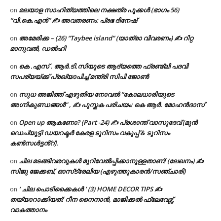
മലയാള സാഹിത്യത്തിലെ നക്ഷത്ര പൂക്കൾ (ഭാഗം 56)
on
“വി.കെ.എൻ” ✍ അവതരണം: പ്രഭ ദിനേഷ്
അമേരിക്ക – (26) “Taybee island” (യാത്രാ വിവരണം) ✍ റിറ്റ
on
മാനുവൽ, ഡൽഹി
കെ .എസ് . ആർ.ടി.സിയുടെ ആദ്യത്തെ ഫ്രണ്ട്ലി പദവി
on
സപര്യയ്ക്ക് പ്രഖ്യാപിച്ച് മന്ത്രി സിപി ജോൺ
സുധ അജിത്ത് എഴുതിയ നോവൽ “കോലധാരിയുടെ
on
അഗ്നികുണ്ഡങ്ങള്‍” , ✍ പുസ്തക പരിചയം: കെ ആർ. മോഹൻദാസ്
Open up ആകണോ? (Part -24) ✍ പ്രശാന്ത് വാസുദേവ് (മുൻ
on
ഡെപ്യൂട്ടി ഡയറക്ടർ കേരള ടൂറിസം വകുപ്പ് & ടൂറിസം
കൺസൾട്ടൻ്റ്).
ചില മടങ്ങിവരവുകൾ മുറിവേൽപ്പിക്കാനുള്ളതാണ്! (ലേഖനം) ✍️
on
സിജു ജേക്കബ്, ഓസ്‌ട്രേലിയ (എഴുത്തുകാരൻ/സഞ്ചാരി)
‘ ചില പൊടിക്കൈകൾ ‘ (3) HOME DECOR TIPS ✍
on
തയ്യാറാക്കിയത്: റീന നൈനാൻ, മാജിക്കൽ ഫ്ലേവേഴ്സ്,
വാകത്താനം