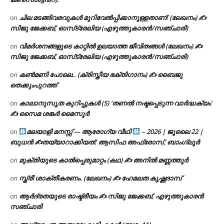
ചില മടങ്ങിവരവുകൾ മുറിവേൽപ്പിക്കാനുള്ളതാണ്! (ലേഖനം) ✍️
on
സിജു ജേക്കബ്, ഓസ്‌ട്രേലിയ (എഴുത്തുകാരൻ/സഞ്ചാരി)
വിമർശനങ്ങളുടെ കാറ്റിൽ ഉലയാത്ത ജീവിതങ്ങൾ (ലേഖനം) ✍️
on
സിജു ജേക്കബ്, ഓസ്‌ട്രേലിയ (എഴുത്തുകാരൻ/സഞ്ചാരി)
കൺമണി പോലെ.. (ക്രിസ്തീയ ഭക്തിഗാനം) ✍ ബൈജു
on
തെക്കുംപുറത്ത്
കാലാനുസൃത കുറിപ്പുകൾ (5) ‘തണൽ നഷ്ടപ്പെടുന്ന വാർദ്ധക്യം’
on
✍ സൈമ ശങ്കർ മൈസൂർ
മലയാളി മനസ്സ് — ആരോഗ്യ വീഥി
– 2026 | ജൂലൈ 22 |
on
ബുധൻ ✍
തയ്യാറാക്കിയത്: ആസിഫ അഫ്രോസ്, ബാംഗ്ലൂർ
മുക്തിയുടെ കാൽപ്പെരുമാറ്റം (കഥ) ✍ അനിൽ മണ്ണത്തൂർ
on
സ്ത്രീ ശാക്തീകരണം. (ലേഖനം) ✍ ഹേമലത കൃഷ്ണദാസ്
on
ആർദ്രതയുടെ രാഷ്ട്രീയം ✍️ സിജു ജേക്കബ്, എഴുത്തുകാരൻ
on
സഞ്ചാരി