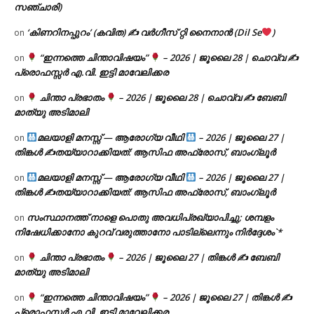
സഞ്ചാരി)
‘കിണറിനപ്പുറം’ (കവിത) ✍ വർഗീസ് റ്റി നൈനാൻ (Dil Se
)
on
“ഇന്നത്തെ ചിന്താവിഷയം”
– 2026 | ജൂലൈ 28 | ചൊവ്വ ✍
on
പ്രൊഫസ്സർ എ.വി. ഇട്ടി മാവേലിക്കര
ചിന്താ പ്രഭാതം
– 2026 | ജൂലൈ 28 | ചൊവ്വ ✍
ബേബി
on
മാത്യു അടിമാലി
മലയാളി മനസ്സ് — ആരോഗ്യ വീഥി
– 2026 | ജൂലൈ 27 |
on
തിങ്കൾ ✍
തയ്യാറാക്കിയത്: ആസിഫ അഫ്രോസ്, ബാംഗ്ലൂർ
മലയാളി മനസ്സ് — ആരോഗ്യ വീഥി
– 2026 | ജൂലൈ 27 |
on
തിങ്കൾ ✍
തയ്യാറാക്കിയത്: ആസിഫ അഫ്രോസ്, ബാംഗ്ലൂർ
സംസ്ഥാനത്ത് നാളെ പൊതു അവധിപ്രഖ്യാപിച്ചു; ശമ്പളം
on
നിഷേധിക്കാനോ കുറവ് വരുത്താനോ പാടില്ലെന്നും നിർദ്ദേശം`*
ചിന്താ പ്രഭാതം
– 2026 | ജൂലൈ 27 | തിങ്കൾ ✍
ബേബി
on
മാത്യു അടിമാലി
“ഇന്നത്തെ ചിന്താവിഷയം”
– 2026 | ജൂലൈ 27 | തിങ്കൾ ✍
on
പ്രൊഫസ്സർ എ.വി. ഇട്ടി മാവേലിക്കര