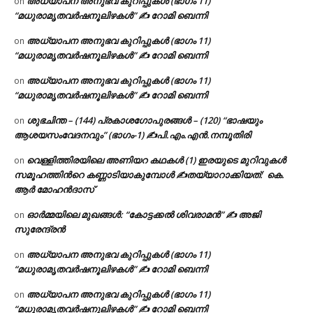
അധ്യാപന അനുഭവ കുറിപ്പുകൾ (ഭാഗം 11)
on
“മധുരാമൃതവർഷനൂലിഴകൾ” ✍ റോമി ബെന്നി
അധ്യാപന അനുഭവ കുറിപ്പുകൾ (ഭാഗം 11)
on
“മധുരാമൃതവർഷനൂലിഴകൾ” ✍ റോമി ബെന്നി
അധ്യാപന അനുഭവ കുറിപ്പുകൾ (ഭാഗം 11)
on
“മധുരാമൃതവർഷനൂലിഴകൾ” ✍ റോമി ബെന്നി
ശുഭചിന്ത – (144) പ്രകാശഗോപുരങ്ങൾ – (120) “ഭാഷയും
on
ആശയസംവേദനവും” (ഭാഗം-1) ✍പി.എം.എൻ.നമ്പൂതിരി
വെള്ളിത്തിരയിലെ അണിയറ കഥകൾ (1) ഇരയുടെ മുറിവുകൾ
on
സമൂഹത്തിന്‍റെ കണ്ണാടിയാകുമ്പോൾ ✍തയ്യാറാക്കിയത്: കെ.
ആര്‍ മോഹന്‍ദാസ്
ഓർമ്മയിലെ മുഖങ്ങൾ: “കോട്ടക്കൽ ശിവരാമൻ” ✍ അജി
on
സുരേന്ദ്രൻ
അധ്യാപന അനുഭവ കുറിപ്പുകൾ (ഭാഗം 11)
on
“മധുരാമൃതവർഷനൂലിഴകൾ” ✍ റോമി ബെന്നി
അധ്യാപന അനുഭവ കുറിപ്പുകൾ (ഭാഗം 11)
on
“മധുരാമൃതവർഷനൂലിഴകൾ” ✍ റോമി ബെന്നി