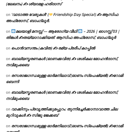
(ലേഖനം) ✍ ശ്യാമള ഹരിദാസ്
‘വാടാത്ത വേരുകൾ’ (
Friendship Day Special) ✍ ആസിഫ
on
അഫ്രോസ്, ബാംഗ്ലൂർ.
മലയാളി മനസ്സ് — ആരോഗ്യ വീഥി
– 2026 | ഓഗസ്റ്റ് 03 |
on
തിങ്കൾ ✍
തയ്യാറാക്കിയത്: ആസിഫ അഫ്രോസ്, ബാംഗ്ലൂർ
പൊൻവസന്തം (കവിത) ✍ രമ്യ പ്രദീപ് കാപ്പിൽ
on
ബാല്യസ്മരണകൾ (ഓണക്കവിത) ✍ ശശികല മോഹൻദാസ്,
on
നവിമുംബൈ
രസരാജഗന്ധമുള്ള ഓർമനിലാവ് (ഓണം സ്‌പെഷ്യൽ) ✍റോമി
on
ബെന്നി
ബാല്യസ്മരണകൾ (ഓണക്കവിത) ✍ ശശികല മോഹൻദാസ്,
on
നവിമുംബൈ
വാക്കിനും പ്രവൃത്തിക്കുമപ്പുറം: തുന്നിച്ചേർക്കാനാവാത്ത ചില
on
മുറിവുകൾ ✍️ സിജു ജേക്കബ്
രസരാജഗന്ധമുള്ള ഓർമനിലാവ് (ഓണം സ്‌പെഷ്യൽ) ✍റോമി
on
ബെന്നി