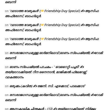
ബെന്നി
‘വാടാത്ത വേരുകൾ’ (
Friendship Day Special) ✍ ആസിഫ
on
അഫ്രോസ്, ബാംഗ്ലൂർ.
‘വാടാത്ത വേരുകൾ’ (
Friendship Day Special) ✍ ആസിഫ
on
അഫ്രോസ്, ബാംഗ്ലൂർ.
‘വാടാത്ത വേരുകൾ’ (
Friendship Day Special) ✍ ആസിഫ
on
അഫ്രോസ്, ബാംഗ്ലൂർ.
രസരാജഗന്ധമുള്ള ഓർമനിലാവ് (ഓണം സ്‌പെഷ്യൽ) ✍റോമി
on
ബെന്നി
ഓണം സ്പെഷ്യൽ പാചകം – ‘ വെറൈറ്റി പച്ചടി’ ✍
on
തയ്യാറാക്കിയത്: റീന നൈനാൻ, മാജിക്കൽ ഫ്ലേവേഴ്സ്,
വാകത്താനം
ഒരുക്കം (കവിത) ✍ രജനി. സി. എഴക്കാട്, പാലക്കാട്
on
രസരാജഗന്ധമുള്ള ഓർമനിലാവ് (ഓണം സ്‌പെഷ്യൽ) ✍റോമി
on
ബെന്നി
ആനുകാലിക ചിന്തകൾ – (13) ✍ തയ്യാറാക്കിയത്: നിർമല
on