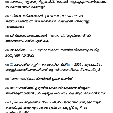
കാലാനുസൃത കുറിപ്പുകൾ (5) ‘തണൽ നഷ്ടപ്പെടുന്ന വാർദ്ധക്യം’
on
✍ സൈമ ശങ്കർ മൈസൂർ
‘ ചില പൊടിക്കൈകൾ ‘ (3) HOME DECOR TIPS ✍
on
തയ്യാറാക്കിയത്: റീന നൈനാൻ, മാജിക്കൽ ഫ്ലേവേഴ്സ്,
വാകത്താനം
വിവിധതരം തെയ്യങ്ങൾ.. (ഭാഗം -12) “ആടിവേടൻ” ✍
on
അവതരണം: രജിത എൻ.കെ
അമേരിക്ക – (26) “Taybee island” (യാത്രാ വിവരണം) ✍ റിറ്റ
on
മാനുവൽ, ഡൽഹി
മലയാളി മനസ്സ് — ആരോഗ്യ വീഥി
– 2026 | ജൂലൈ 24 |
on
വെള്ളി ✍
തയ്യാറാക്കിയത്: ആസിഫ അഫ്രോസ്, ബാംഗ്ലൂർ
‘ നൊമ്പരം’ (കഥ) ✍സിസ്റ്റർ ഉഷാ ജോർജ്
on
സുധ അജിത്ത് എഴുതിയ നോവൽ “കോലധാരിയുടെ
on
അഗ്നികുണ്ഡങ്ങള്‍” , ✍ പുസ്തക പരിചയം: കെ ആർ. മോഹൻദാസ്
Open up ആകണോ? (Part -24) ✍ പ്രശാന്ത് വാസുദേവ് (മുൻ
on
ഡെപ്യൂട്ടി ഡയറക്ടർ കേരള ടൂറിസം വകുപ്പ് & ടൂറിസം
കൺസൾട്ടൻ്റ്).