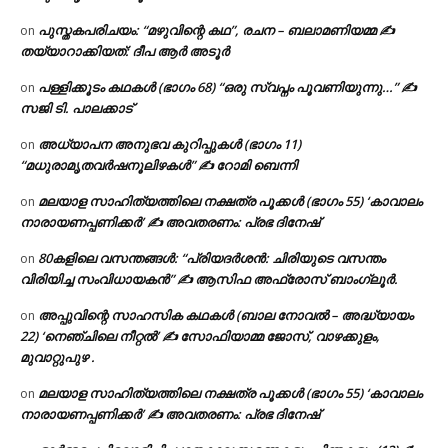
പുസ്തകപരിചയം: “മഴുവിന്റെ കഥ”, രചന – ബലാമണിയമ്മ ✍
on
തയ്യാറാക്കിയത്: ദീപ ആർ അടൂർ
പള്ളിക്കൂടം കഥകൾ (ഭാഗം 68) “ഒരു സ്വപ്നം പൂവണിയുന്നു…” ✍
on
സജി ടി. പാലക്കാട്
അധ്യാപന അനുഭവ കുറിപ്പുകൾ (ഭാഗം 11)
on
“മധുരാമൃതവർഷനൂലിഴകൾ” ✍ റോമി ബെന്നി
മലയാള സാഹിത്യത്തിലെ നക്ഷത്ര പൂക്കൾ (ഭാഗം 55) ‘കാവാലം
on
നാരായണപ്പണിക്കർ’ ✍ അവതരണം: പ്രഭ ദിനേഷ്
80കളിലെ വസന്തങ്ങൾ: “പ്രിയദർശൻ: ചിരിയുടെ വസന്തം
on
വിരിയിച്ച സംവിധായകൻ” ✍ ആസിഫ അഫ്രോസ് ബാംഗ്ലൂർ.
അപ്പുവിന്റെ സാഹസിക കഥകൾ (ബാല നോവൽ – അദ്ധ്യായം
on
22) ‘നെഞ്ചിലെ നീറ്റൽ’ ✍ സോഫിയാമ്മ ജോസ്, വാഴക്കുളം,
മുവാറ്റുപുഴ .
മലയാള സാഹിത്യത്തിലെ നക്ഷത്ര പൂക്കൾ (ഭാഗം 55) ‘കാവാലം
on
നാരായണപ്പണിക്കർ’ ✍ അവതരണം: പ്രഭ ദിനേഷ്