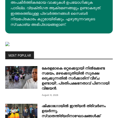
അപകീര്‍ത്തികരമായ വാക്കുകൾ ഉപയോഗിക്കുക
പാടില്ല. വ്യക്തിഗത ആക്രമണങ്ങളും ഉണ്ടാകരുത്.
ഇത്തരത്തിലുള്ള പ്രവർത്തനങ്ങൾ സൈബർ
നിയമപ്രകാരം കുറ്റമായിരിക്കും. എഴുതുന്നവരുടെ
സ്വകാര്യ അഭിപ്രായങ്ങളാണ്.
MOST POPULAR
കേരളമാകെ ഒറ്റക്കെട്ടായി നിൽക്കേണ്ട
സമയം, മഴക്കെടുതിയിൽ സുരക്ഷ
ഒരുക്കുന്നതിൽ സർക്കാരിന് വീഴ്ച
ഉണ്ടായി’; പ്രതിപക്ഷനേതാവ് പിണറായി
വിജയൻ.
August 8, 2026
ഷിക്കാഗോയിൽ ഇന്ത്യൻ ത്രിവർണം
ഉയർന്നു;
സ്വാതന്ത്ര്യദിനാഘോഷങ്ങൾക്ക്