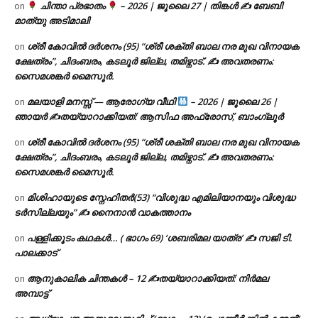
ചിന്താ പ്രഭാതം
– 2026 | ജൂലൈ 27 | തിങ്കൾ ✍
ബേബി
on
മാത്യു അടിമാലി
ശ്രീ കോവിൽ ദർശനം (95) “ശ്രീ ശക്തി ബാല നര മുഖ വിനായക
on
ക്ഷേത്രം”, ചിദംബരം, കടലൂർ ജില്ല, തമിഴ്നാട്. ✍ അവതരണം:
സൈമശങ്കർ മൈസൂർ.
മലയാളി മനസ്സ് — ആരോഗ്യ വീഥി
– 2026 | ജൂലൈ 26 |
on
ഞായർ ✍
തയ്യാറാക്കിയത്: ആസിഫ അഫ്രോസ്, ബാംഗ്ലൂർ
ശ്രീ കോവിൽ ദർശനം (95) “ശ്രീ ശക്തി ബാല നര മുഖ വിനായക
on
ക്ഷേത്രം”, ചിദംബരം, കടലൂർ ജില്ല, തമിഴ്നാട്. ✍ അവതരണം:
സൈമശങ്കർ മൈസൂർ.
മിശിഹായുടെ സ്നേഹിതർ(53) “വിശുദ്ധ എമിലിയാനയും വിശുദ്ധ
on
ടര്‍സില്ലയും” ✍ നൈനാൻ വാകത്താനം
പള്ളിക്കൂടം കഥകൾ… ( ഭാഗം 69) ‘ശബരിമല യാത്ര’ ✍ സജി ടി.
on
പാലക്കാട്
ആനുകാലിക ചിന്തകൾ – 12 ✍തയ്യാറാക്കിയത്: നിർമല
on
അമ്പാട്ട്