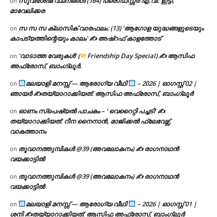
സുവിശേഷ വചനങ്ങൾ (164) പ്രൊഫസ്സർ എ.വി. ഇട്ടി,
on
മാവേലിക്കര
സ സ സ ക്ലാസിക് വാരഫലം: (13) ‘ആഗോള യുദ്ധങ്ങളുടെയും
on
കാപട്യത്തിന്റെയും കാലം’ ✍ അഷ്റഫ് കാളത്തോട്
‘വാടാത്ത വേരുകൾ’ (
Friendship Day Special) ✍ ആസിഫ
on
അഫ്രോസ്, ബാംഗ്ലൂർ.
മലയാളി മനസ്സ് — ആരോഗ്യ വീഥി
– 2026 | ഓഗസ്റ്റ് 02 |
on
ഞായർ ✍
തയ്യാറാക്കിയത്: ആസിഫ അഫ്രോസ്, ബാംഗ്ലൂർ
ഓണം സ്പെഷ്യൽ പാചകം – ‘ വെറൈറ്റി പച്ചടി’ ✍
on
തയ്യാറാക്കിയത്: റീന നൈനാൻ, മാജിക്കൽ ഫ്ലേവേഴ്സ്,
വാകത്താനം
തൂവാനത്തുമ്പികൾ @39 (അവലോകനം) ✍ രാഗനാഥൻ
on
വയക്കാട്ടിൽ
തൂവാനത്തുമ്പികൾ @39 (അവലോകനം) ✍ രാഗനാഥൻ
on
വയക്കാട്ടിൽ
മലയാളി മനസ്സ് — ആരോഗ്യ വീഥി
– 2026 | ഓഗസ്റ്റ് 01 |
on
ശനി ✍
തയ്യാറാക്കിയത്: ആസിഫ അഫ്രോസ്, ബാംഗ്ലൂർ