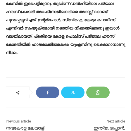
കേസിൽ ഇടപെട്ടിരുന്നു. തുടർന്ന് ഡല്‍ഹിയിലെ പട്യാല
ഹൗസ് കോടതി അലക്‌സേജിനെതിരെ അറസ്റ്റ് വാറണ്ട്
പുറപ്പെടുവിച്ചത്. ഇന്റർപോൾ, സിബിഐ, കേരള പൊലീസ്
എന്നിവർ സംയുക്തമായി നടത്തിയ നീക്കത്തിലാണു ഇയാൾ
വലയിലായത്. പ്രതിയെ കേരള പൊലീസ് പട്യാല ഹൗസ്
കോടതിയില്‍ ഹാജരാക്കിയശേഷം യുഎസിനു കൈമാറാനാണു
നീക്കം.
Previous article
Next article
നവകേരള മലയാളി
ഇന്ത്യ, ജപ്പാൻ,