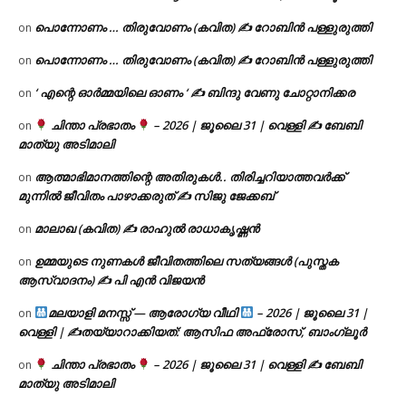
പൊന്നോണം … തിരുവോണം (കവിത) ✍ റോബിൻ പള്ളുരുത്തി
on
പൊന്നോണം … തിരുവോണം (കവിത) ✍ റോബിൻ പള്ളുരുത്തി
on
‘ എന്റെ ഓർമ്മയിലെ ഓണം ‘ ✍ ബിന്ദു വേണു ചോറ്റാനിക്കര
on
ചിന്താ പ്രഭാതം
– 2026 | ജൂലൈ 31 | വെള്ളി ✍
ബേബി
on
മാത്യു അടിമാലി
ആത്മാഭിമാനത്തിന്റെ അതിരുകൾ.. തിരിച്ചറിയാത്തവർക്ക്
on
മുന്നിൽ ജീവിതം പാഴാക്കരുത് ✍️ സിജു ജേക്കബ്
മാലാഖ (കവിത) ✍ രാഹുൽ രാധാകൃഷ്ണൻ
on
ഉമ്മയുടെ നുണകൾ ജീവിതത്തിലെ സത്യങ്ങൾ (പുസ്തക
on
ആസ്വാദനം) ✍ പി എൻ വിജയൻ
മലയാളി മനസ്സ് — ആരോഗ്യ വീഥി
– 2026 | ജൂലൈ 31 |
on
വെള്ളി | ✍
തയ്യാറാക്കിയത്: ആസിഫ അഫ്രോസ്, ബാംഗ്ലൂർ
ചിന്താ പ്രഭാതം
– 2026 | ജൂലൈ 31 | വെള്ളി ✍
ബേബി
on
മാത്യു അടിമാലി