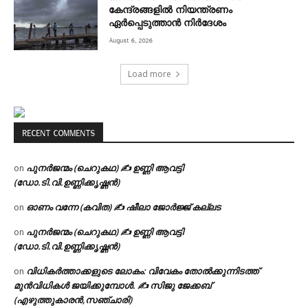
കേന്ദ്രങ്ങളിൽ നിയന്ത്രണം
ഏർപ്പെടുത്താൻ നിർദേശം
August 6, 2026
Load more
RECENT COMMENTS
പുനർജന്മം (ചെറുകഥ) ✍ ഉണ്ണി ആവട്ടി
on
(ഡോ.ടി.വി.ഉണ്ണിക്കൃഷ്ണൻ)
ഓണം വന്നേ (കവിത) ✍ ഷീലാ ജോർജ്ജ് കല്ലട
on
പുനർജന്മം (ചെറുകഥ) ✍ ഉണ്ണി ആവട്ടി
on
(ഡോ.ടി.വി.ഉണ്ണിക്കൃഷ്ണൻ)
വിധികർത്താക്കളുടെ ലോകം: വിവേകം തോൽക്കുന്നിടത്ത്
on
മുൻവിധികൾ ജയിക്കുമ്പോൾ. ✍️ സിജു ജേക്കബ്
(എഴുത്തുകാരൻ,സഞ്ചാരി)