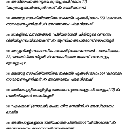
അധ്യാപന അനുഭവ കുറിപ്പുകൾ (ഭാഗം 11)
on
“മധുരാമൃതവർഷനൂലിഴകൾ” ✍ റോമി ബെന്നി
മലയാള സാഹിത്യത്തിലെ നക്ഷത്ര പൂക്കൾ (ഭാഗം 55) ‘കാവാലം
on
നാരായണപ്പണിക്കർ’ ✍ അവതരണം: പ്രഭ ദിനേഷ്
80കളിലെ വസന്തങ്ങൾ: “പ്രിയദർശൻ: ചിരിയുടെ വസന്തം
on
വിരിയിച്ച സംവിധായകൻ” ✍ ആസിഫ അഫ്രോസ് ബാംഗ്ലൂർ.
അപ്പുവിന്റെ സാഹസിക കഥകൾ (ബാല നോവൽ – അദ്ധ്യായം
on
22) ‘നെഞ്ചിലെ നീറ്റൽ’ ✍ സോഫിയാമ്മ ജോസ്, വാഴക്കുളം,
മുവാറ്റുപുഴ .
മലയാള സാഹിത്യത്തിലെ നക്ഷത്ര പൂക്കൾ (ഭാഗം 55) ‘കാവാലം
on
നാരായണപ്പണിക്കർ’ ✍ അവതരണം: പ്രഭ ദിനേഷ്
ഓർമ്മച്ചെപ്പിലൊളിപ്പിച്ച ഗതകാല സ്മരണകളും ചിന്തകളും (12) ✍
on
സതീഷ് കുമാർ താണിശ്ശേരി
“ഏകതാര” (നോവൽ) രചന: ഗീത നെന്മിനി ✍ ആസ്വാദനം:
on
ലാലിമ
അഭ്രപാളികളിലെ നിത്യഹരിത ചിത്രങ്ങൾ “ചിത്രശലഭം” ✍
on
അവലോകനം: രാഗനാഥൻ വയക്കാട്ടിൽ