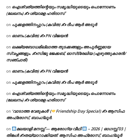
ഐശ്വര്യത്തിന്റെയും സമൃദ്ധിയുടെയും പൊന്നോണം
on
(ലേഖനം) ✍ ശ്യാമള ഹരിദാസ്
പൂക്കളത്തിനപ്പുറം (കവിത) ✍ ദീപ ആർ അടൂർ
on
ഓണം (കവിത) ✍ PN വിജയൻ
on
ലക്ഷ്യബോധമില്ലാത്ത തുടക്കങ്ങളും അപൂർണ്ണമായ
on
സ്വപ്നങ്ങളും. ✍️സിജു ജേക്കബ്, ഓസ്‌ട്രേലിയ (എഴുത്തുകാരൻ/
സഞ്ചാരി)
ഓണം (കവിത) ✍ PN വിജയൻ
on
പൂക്കളത്തിനപ്പുറം (കവിത) ✍ ദീപ ആർ അടൂർ
on
ഐശ്വര്യത്തിന്റെയും സമൃദ്ധിയുടെയും പൊന്നോണം
on
(ലേഖനം) ✍ ശ്യാമള ഹരിദാസ്
‘വാടാത്ത വേരുകൾ’ (
Friendship Day Special) ✍ ആസിഫ
on
അഫ്രോസ്, ബാംഗ്ലൂർ.
മലയാളി മനസ്സ് — ആരോഗ്യ വീഥി
– 2026 | ഓഗസ്റ്റ് 03 |
on
തിങ്കൾ ✍
തയ്യാറാക്കിയത്: ആസിഫ അഫ്രോസ്, ബാംഗ്ലൂർ