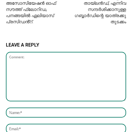
അസോസിയേഷൻ ഓഫ്
തായ്‌ലൻഡ്, എന്നിവ
സൗത്ത് ഫ്ലോറിഡ,
സന്ദർശിക്കാനുള്ള
പനങ്ങയിൽ ഏലിയാസ്
ഗബ്ബാർഡിന്റെ യാത്രക്കു
പ്രസിഡൻ്റ്.
തുടക്കം
LEAVE A REPLY
Comment:
Nam
Emai