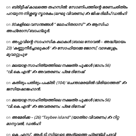
ബ്രിട്ടീഷ് കാലത്തെ തഹസിൽ: സോണിപത്തിന്റെ ഭരണചരിത്രം
on
പറയുന്ന നിശ്ശബ്ദ സ്മാരകം (ലഘു വിവരണം) ✍ ജിഷ ദിലീപ് ഡൽഹി
80കളിലെ വസന്തങ്ങൾ ” ലോഹിതദാസ് ” ✍ ആസിഫ
on
അഫ്രോസ് ബാംഗ്ലൂർ.
അപ്പുവിന്റെ സാഹസിക കഥകൾ (ബാല നോവൽ – അദ്ധ്യായം
on
23) ‘കണ്ണുനീർച്ചാലുകൾ ‘ ✍ സോഫിയാമ്മ ജോസ്, വാഴക്കുളം,
മുവാറ്റുപുഴ
മലയാള സാഹിത്യത്തിലെ നക്ഷത്ര പൂക്കൾ (ഭാഗം 56)
on
“വി.കെ.എൻ” ✍ അവതരണം: പ്രഭ ദിനേഷ്
കതിരും പതിരും പംക്തി: (104) ‘ചെന്താമരയിൽ വിരിയാത്തത് ‘ ✍
on
ജസിയഷാജഹാൻ.
മലയാള സാഹിത്യത്തിലെ നക്ഷത്ര പൂക്കൾ (ഭാഗം 56)
on
“വി.കെ.എൻ” ✍ അവതരണം: പ്രഭ ദിനേഷ്
അമേരിക്ക – (26) “Taybee island” (യാത്രാ വിവരണം) ✍ റിറ്റ
on
മാനുവൽ, ഡൽഹി
കെ .എസ് . ആർ.ടി.സിയുടെ ആദ്യത്തെ ഫ്രണ്ട്ലി പദവി
on