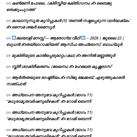
കൺമണി പോലെ.. (ക്രിസ്തീയ ഭക്തിഗാനം) ✍ ബൈജു
on
തെക്കുംപുറത്ത്
കാലാനുസൃത കുറിപ്പുകൾ (5) ‘തണൽ നഷ്ടപ്പെടുന്ന വാർദ്ധക്യം’
on
✍ സൈമ ശങ്കർ മൈസൂർ
മലയാളി മനസ്സ് — ആരോഗ്യ വീഥി
– 2026 | ജൂലൈ 22 |
on
ബുധൻ ✍
തയ്യാറാക്കിയത്: ആസിഫ അഫ്രോസ്, ബാംഗ്ലൂർ
മുക്തിയുടെ കാൽപ്പെരുമാറ്റം (കഥ) ✍ അനിൽ മണ്ണത്തൂർ
on
സ്ത്രീ ശാക്തീകരണം. (ലേഖനം) ✍ ഹേമലത കൃഷ്ണദാസ്
on
ആർദ്രതയുടെ രാഷ്ട്രീയം ✍️ സിജു ജേക്കബ്, എഴുത്തുകാരൻ
on
സഞ്ചാരി
അധ്യാപന അനുഭവ കുറിപ്പുകൾ (ഭാഗം 11)
on
“മധുരാമൃതവർഷനൂലിഴകൾ” ✍ റോമി ബെന്നി
അധ്യാപന അനുഭവ കുറിപ്പുകൾ (ഭാഗം 11)
on
“മധുരാമൃതവർഷനൂലിഴകൾ” ✍ റോമി ബെന്നി
അധ്യാപന അനുഭവ കുറിപ്പുകൾ (ഭാഗം 11)
on
“മധുരാമൃതവർഷനൂലിഴകൾ” ✍ റോമി ബെന്നി