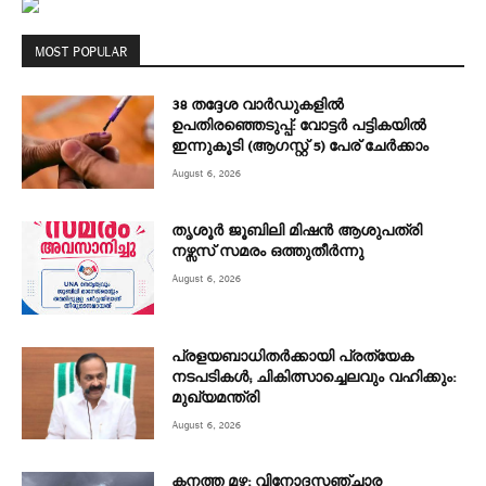
MOST POPULAR
38 തദ്ദേശ വാർഡുകളിൽ
ഉപതിരഞ്ഞെടുപ്പ്: വോട്ടർ പട്ടികയിൽ
ഇന്നുകൂടി (ആഗസ്റ്റ് 5) പേര് ചേർക്കാം
August 6, 2026
തൃശൂർ ജൂബിലി മിഷൻ ആശുപത്രി
നഴ്സസ് സമരം ഒത്തുതീർന്നു
August 6, 2026
പ്രളയബാധിതർക്കായി പ്രത്യേക
നടപടികൾ; ചികിത്സാച്ചെലവും വഹിക്കും:
മുഖ്യമന്ത്രി
August 6, 2026
കനത്ത മഴ: വിനോദസഞ്ചാര