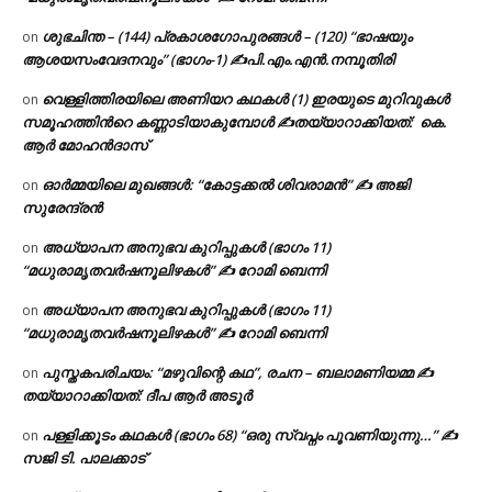
ശുഭചിന്ത – (144) പ്രകാശഗോപുരങ്ങൾ – (120) “ഭാഷയും
on
ആശയസംവേദനവും” (ഭാഗം-1) ✍പി.എം.എൻ.നമ്പൂതിരി
വെള്ളിത്തിരയിലെ അണിയറ കഥകൾ (1) ഇരയുടെ മുറിവുകൾ
on
സമൂഹത്തിന്‍റെ കണ്ണാടിയാകുമ്പോൾ ✍തയ്യാറാക്കിയത്: കെ.
ആര്‍ മോഹന്‍ദാസ്
ഓർമ്മയിലെ മുഖങ്ങൾ: “കോട്ടക്കൽ ശിവരാമൻ” ✍ അജി
on
സുരേന്ദ്രൻ
അധ്യാപന അനുഭവ കുറിപ്പുകൾ (ഭാഗം 11)
on
“മധുരാമൃതവർഷനൂലിഴകൾ” ✍ റോമി ബെന്നി
അധ്യാപന അനുഭവ കുറിപ്പുകൾ (ഭാഗം 11)
on
“മധുരാമൃതവർഷനൂലിഴകൾ” ✍ റോമി ബെന്നി
പുസ്തകപരിചയം: “മഴുവിന്റെ കഥ”, രചന – ബലാമണിയമ്മ ✍
on
തയ്യാറാക്കിയത്: ദീപ ആർ അടൂർ
പള്ളിക്കൂടം കഥകൾ (ഭാഗം 68) “ഒരു സ്വപ്നം പൂവണിയുന്നു…” ✍
on
സജി ടി. പാലക്കാട്