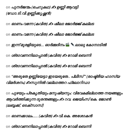
പുനർജന്മം (ചെറുകഥ) ✍ ഉണ്ണി ആവട്ടി
on
(ഡോ.ടി.വി.ഉണ്ണിക്കൃഷ്ണൻ)
ഓണം വന്നേ (കവിത) ✍ ഷീലാ ജോർജ്ജ് കല്ലട
on
ഓണം വന്നേ (കവിത) ✍ ഷീലാ ജോർജ്ജ് കല്ലട
on
ഇന്ന് മുരളിയുടെ… ഓർമ്മദിനം
ലാലു കോനാടിൽ
on
ശ്രാവണനിലാപ്പാൽ (കവിത) ✍ റോമി ബെന്നി
on
ശ്രാവണനിലാപ്പാൽ (കവിത) ✍ റോമി ബെന്നി
on
“അരുതേ ഉണ്ണിയേട്ടാ ഇടയരുതേ.. പ്ലീസ് ” (രാഷ്ട്രീയ ഹാസ്യ
on
വിമർശനം) ✍സുനിൽ വല്ലാത്തറ ഫ്ലോറിഡാ
പുഴയും പ്രകൃതിയും മനുഷ്യനും: വിവേകമില്ലാത്ത നയങ്ങളും
on
ആവർത്തിക്കുന്ന ദുരന്തങ്ങളും ✍ റവ. ജെയിംസ് കെ. ജോൺ
(ലബ്ബക്ക്, ടെക്സാസ്)
ഓണക്കാലം….. (കവിത) ✍ വി.കെ. അശോകൻ
on
ശ്രാവണനിലാപ്പാൽ (കവിത) ✍ റോമി ബെന്നി
on