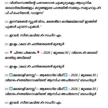
വിശ്വാസത്തിന്റെ പരമ്പരാഗത ചട്ടക്കൂടുകളും ആധുനിക
on
യാഥാർത്ഥ്യങ്ങളും: മാറ്റങ്ങളുടെ പാതയിൽ സഭയും സമൂഹവും ✍
പി പി ചെറിയാൻ, ഡാളസ്
ഇന്ന് ഭരതൻ സ്മൃതി ദിനം. ഭരതൻ്റെ ഓർമ്മയ്ക്കായി ‘ഇത്തിരി
on
പൂക്കൾ ചുവന്ന പൂക്കൾ..’
ഇവൾ, സീത (കവിത) ✍ സഹീറ എം
on
ഇഷ്ടം. (കഥ) ✍ ചന്ദ്രശേഖരൻ മുണ്ടൂർ
on
ചിന്താ പ്രഭാതം
– 2026 | ജൂലൈ 30 | വ്യാഴം ✍
ബേബി
on
മാത്യു അടിമാലി
ഇഷ്ടം. (കഥ) ✍ ചന്ദ്രശേഖരൻ മുണ്ടൂർ
on
മലയാളി മനസ്സ് — ആരോഗ്യ വീഥി
– 2026 | ജൂലൈ 30 |
on
വ്യാഴം ✍
തയ്യാറാക്കിയത്: ആസിഫ അഫ്രോസ്, ബാംഗ്ലൂർ
മലയാളി മനസ്സ് — ആരോഗ്യ വീഥി
– 2026 | ജൂലൈ 30 |
on
വ്യാഴം ✍
തയ്യാറാക്കിയത്: ആസിഫ അഫ്രോസ്, ബാംഗ്ലൂർ
ഇവൾ, സീത (കവിത) ✍ സഹീറ എം
on