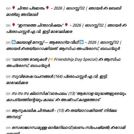
ചിന്താ പ്രഭാതം
– 2026 | ഓഗസ്റ്റ് 02 | ഞായർ ✍
ബേബി
on
മാത്യു അടിമാലി
“ഇന്നത്തെ ചിന്താവിഷയം”
– 2026 | ഓഗസ്റ്റ് 02 | ഞായർ ✍
on
പ്രൊഫസ്സർ എ.വി. ഇട്ടി മാവേലിക്കര
മലയാളി മനസ്സ് — ആരോഗ്യ വീഥി
– 2026 | ഓഗസ്റ്റ് 02 |
on
ഞായർ ✍
തയ്യാറാക്കിയത്: ആസിഫ അഫ്രോസ്, ബാംഗ്ലൂർ
‘വാടാത്ത വേരുകൾ’ (
Friendship Day Special) ✍ ആസിഫ
on
അഫ്രോസ്, ബാംഗ്ലൂർ.
സുവിശേഷ വചനങ്ങൾ (164) പ്രൊഫസ്സർ എ.വി. ഇട്ടി,
on
മാവേലിക്കര
സ സ സ ക്ലാസിക് വാരഫലം: (13) ‘ആഗോള യുദ്ധങ്ങളുടെയും
on
കാപട്യത്തിന്റെയും കാലം’ ✍ അഷ്റഫ് കാളത്തോട്
ആനുകാലിക ചിന്തകൾ – (13) ✍ തയ്യാറാക്കിയത്: നിർമല
on
അമ്പാട്ട്
രസരാജഗന്ധമുള്ള ഓർമനിലാവ് (ഓണം സ്‌പെഷ്യൽ) ✍റോമി
on
ബെന്നി