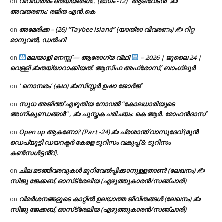
വിവിധതരം തെയ്യങ്ങൾ.. (ഭാഗം -12) “ആടിവേടൻ” ✍
on
അവതരണം: രജിത എൻ.കെ
അമേരിക്ക – (26) “Taybee island” (യാത്രാ വിവരണം) ✍ റിറ്റ
on
മാനുവൽ, ഡൽഹി
മലയാളി മനസ്സ് — ആരോഗ്യ വീഥി
– 2026 | ജൂലൈ 24 |
on
വെള്ളി ✍
തയ്യാറാക്കിയത്: ആസിഫ അഫ്രോസ്, ബാംഗ്ലൂർ
‘ നൊമ്പരം’ (കഥ) ✍സിസ്റ്റർ ഉഷാ ജോർജ്
on
സുധ അജിത്ത് എഴുതിയ നോവൽ “കോലധാരിയുടെ
on
അഗ്നികുണ്ഡങ്ങള്‍” , ✍ പുസ്തക പരിചയം: കെ ആർ. മോഹൻദാസ്
Open up ആകണോ? (Part -24) ✍ പ്രശാന്ത് വാസുദേവ് (മുൻ
on
ഡെപ്യൂട്ടി ഡയറക്ടർ കേരള ടൂറിസം വകുപ്പ് & ടൂറിസം
കൺസൾട്ടൻ്റ്).
ചില മടങ്ങിവരവുകൾ മുറിവേൽപ്പിക്കാനുള്ളതാണ്! (ലേഖനം) ✍️
on
സിജു ജേക്കബ്, ഓസ്‌ട്രേലിയ (എഴുത്തുകാരൻ/സഞ്ചാരി)
വിമർശനങ്ങളുടെ കാറ്റിൽ ഉലയാത്ത ജീവിതങ്ങൾ (ലേഖനം) ✍️
on
സിജു ജേക്കബ്, ഓസ്‌ട്രേലിയ (എഴുത്തുകാരൻ/സഞ്ചാരി)