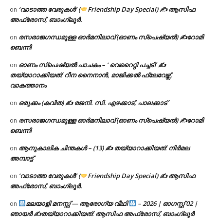
‘വാടാത്ത വേരുകൾ’ (
Friendship Day Special) ✍ ആസിഫ
on
അഫ്രോസ്, ബാംഗ്ലൂർ.
രസരാജഗന്ധമുള്ള ഓർമനിലാവ് (ഓണം സ്‌പെഷ്യൽ) ✍റോമി
on
ബെന്നി
ഓണം സ്പെഷ്യൽ പാചകം – ‘ വെറൈറ്റി പച്ചടി’ ✍
on
തയ്യാറാക്കിയത്: റീന നൈനാൻ, മാജിക്കൽ ഫ്ലേവേഴ്സ്,
വാകത്താനം
ഒരുക്കം (കവിത) ✍ രജനി. സി. എഴക്കാട്, പാലക്കാട്
on
രസരാജഗന്ധമുള്ള ഓർമനിലാവ് (ഓണം സ്‌പെഷ്യൽ) ✍റോമി
on
ബെന്നി
ആനുകാലിക ചിന്തകൾ – (13) ✍ തയ്യാറാക്കിയത്: നിർമല
on
അമ്പാട്ട്
‘വാടാത്ത വേരുകൾ’ (
Friendship Day Special) ✍ ആസിഫ
on
അഫ്രോസ്, ബാംഗ്ലൂർ.
മലയാളി മനസ്സ് — ആരോഗ്യ വീഥി
– 2026 | ഓഗസ്റ്റ് 02 |
on
ഞായർ ✍
തയ്യാറാക്കിയത്: ആസിഫ അഫ്രോസ്, ബാംഗ്ലൂർ