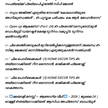
സപര്യയ്ക്ക് പ്രഖ്യാപിച്ച് മന്ത്രി സിപി ജോൺ
സുധ അജിത്ത് എഴുതിയ നോവൽ “കോലധാരിയുടെ
on
അഗ്നികുണ്ഡങ്ങള്‍” , ✍ പുസ്തക പരിചയം: കെ ആർ. മോഹൻദാസ്
Open up ആകണോ? (Part -24) ✍ പ്രശാന്ത് വാസുദേവ് (മുൻ
on
ഡെപ്യൂട്ടി ഡയറക്ടർ കേരള ടൂറിസം വകുപ്പ് & ടൂറിസം
കൺസൾട്ടൻ്റ്).
ചില മടങ്ങിവരവുകൾ മുറിവേൽപ്പിക്കാനുള്ളതാണ്! (ലേഖനം) ✍️
on
സിജു ജേക്കബ്, ഓസ്‌ട്രേലിയ (എഴുത്തുകാരൻ/സഞ്ചാരി)
‘ ചില പൊടിക്കൈകൾ ‘ (3) HOME DECOR TIPS ✍
on
തയ്യാറാക്കിയത്: റീന നൈനാൻ, മാജിക്കൽ ഫ്ലേവേഴ്സ്,
വാകത്താനം
‘ ചില പൊടിക്കൈകൾ ‘ (3) HOME DECOR TIPS ✍
on
തയ്യാറാക്കിയത്: റീന നൈനാൻ, മാജിക്കൽ ഫ്ലേവേഴ്സ്,
വാകത്താനം
മലയാളി മനസ്സ് — ആരോഗ്യ വീഥി
– 2026 | ജൂലൈ 24 |
on
വെള്ളി ✍
തയ്യാറാക്കിയത്: ആസിഫ അഫ്രോസ്, ബാംഗ്ലൂർ