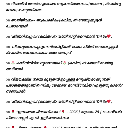
ട്രെയിൻ യാത്ര എങ്ങനെ സുരക്ഷിതമാക്കാം (ലേഖനം) ✍ ബിന്ദു
on
വേണു ചോറ്റാനിക്കര
അതിജീവനം – ആപേക്ഷികം (കവിത) ✍ വേണുക്കുട്ടൻ
on
ചേരാവെള്ളി
‘കിണറിനപ്പുറം’ (കവിത) ✍ വർഗീസ് റ്റി നൈനാൻ (Dil Se
)
on
‘നിശബ്ദമാക്കപ്പെടുന്ന നിലവിളികൾ’ രചന: പ്രീതി രാധാകൃഷ്ണൻ.
on
✍ കവിത അവലോകനം: മായ അനൂപ്
കാർഗിൽദിന സ്മരണഞ്ജലി
(കവിത) ✍ ബേബി മാത്യു
on
അടിമാലി
വിജയമല്ല; നമ്മെ കൂടുതൽ ഉറപ്പുള്ള മനുഷ്യരാക്കുന്നത്
on
പരാജയങ്ങളാണ് ✍️സിജു ജേക്കബ്, ഓസ്‌ട്രേലിയ (എഴുത്തുകാരൻ/
സഞ്ചാരി)
‘കിണറിനപ്പുറം’ (കവിത) ✍ വർഗീസ് റ്റി നൈനാൻ (Dil Se
)
on
“ഇന്നത്തെ ചിന്താവിഷയം”
– 2026 | ജൂലൈ 28 | ചൊവ്വ ✍
on
പ്രൊഫസ്സർ എ.വി. ഇട്ടി മാവേലിക്കര