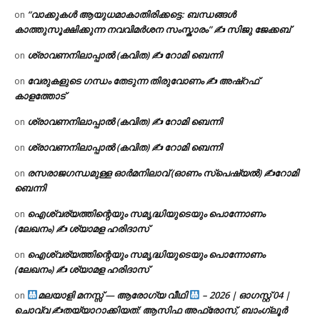
“വാക്കുകൾ ആയുധമാകാതിരിക്കട്ടെ: ബന്ധങ്ങൾ
on
കാത്തുസൂക്ഷിക്കുന്ന നവവിമർശന സംസ്കാരം” ✍️ സിജു ജേക്കബ്
ശ്രാവണനിലാപ്പാൽ (കവിത) ✍ റോമി ബെന്നി
on
വേരുകളുടെ ഗന്ധം തേടുന്ന തിരുവോണം ✍ അഷ്റഫ്
on
കാളത്തോട്
ശ്രാവണനിലാപ്പാൽ (കവിത) ✍ റോമി ബെന്നി
on
ശ്രാവണനിലാപ്പാൽ (കവിത) ✍ റോമി ബെന്നി
on
രസരാജഗന്ധമുള്ള ഓർമനിലാവ് (ഓണം സ്‌പെഷ്യൽ) ✍റോമി
on
ബെന്നി
ഐശ്വര്യത്തിന്റെയും സമൃദ്ധിയുടെയും പൊന്നോണം
on
(ലേഖനം) ✍ ശ്യാമള ഹരിദാസ്
ഐശ്വര്യത്തിന്റെയും സമൃദ്ധിയുടെയും പൊന്നോണം
on
(ലേഖനം) ✍ ശ്യാമള ഹരിദാസ്
മലയാളി മനസ്സ് — ആരോഗ്യ വീഥി
– 2026 | ഓഗസ്റ്റ് 04 |
on
ചൊവ്വ ✍
തയ്യാറാക്കിയത്: ആസിഫ അഫ്രോസ്, ബാംഗ്ലൂർ