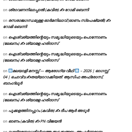
ശ്രാവണനിലാപ്പാൽ (കവിത) ✍ റോമി ബെന്നി
on
രസരാജഗന്ധമുള്ള ഓർമനിലാവ് (ഓണം സ്‌പെഷ്യൽ) ✍
on
റോമി ബെന്നി
ഐശ്വര്യത്തിന്റെയും സമൃദ്ധിയുടെയും പൊന്നോണം
on
(ലേഖനം) ✍ ശ്യാമള ഹരിദാസ്
ഐശ്വര്യത്തിന്റെയും സമൃദ്ധിയുടെയും പൊന്നോണം
on
(ലേഖനം) ✍ ശ്യാമള ഹരിദാസ്
മലയാളി മനസ്സ് — ആരോഗ്യ വീഥി
– 2026 | ഓഗസ്റ്റ്
on
04 | ചൊവ്വ ✍
തയ്യാറാക്കിയത്: ആസിഫ അഫ്രോസ്,
ബാംഗ്ലൂർ
ഐശ്വര്യത്തിന്റെയും സമൃദ്ധിയുടെയും പൊന്നോണം
on
(ലേഖനം) ✍ ശ്യാമള ഹരിദാസ്
പൂക്കളത്തിനപ്പുറം (കവിത) ✍ ദീപ ആർ അടൂർ
on
ഓണം (കവിത) ✍ PN വിജയൻ
on
ലക്ഷ്യബോധമില്ലാത്ത തുടക്കങ്ങളും അപൂർണ്ണമായ
on