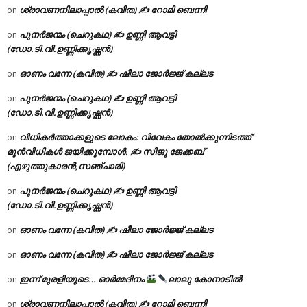
ശ്രാവണനിലാപ്പാൽ (കവിത) ✍ റോമി ബെന്നി
on
പുനർജന്മം (ചെറുകഥ) ✍ ഉണ്ണി ആവട്ടി
on
(ഡോ.ടി.വി.ഉണ്ണിക്കൃഷ്ണൻ)
ഓണം വന്നേ (കവിത) ✍ ഷീലാ ജോർജ്ജ് കല്ലട
on
പുനർജന്മം (ചെറുകഥ) ✍ ഉണ്ണി ആവട്ടി
on
(ഡോ.ടി.വി.ഉണ്ണിക്കൃഷ്ണൻ)
വിധികർത്താക്കളുടെ ലോകം: വിവേകം തോൽക്കുന്നിടത്ത്
on
മുൻവിധികൾ ജയിക്കുമ്പോൾ. ✍️ സിജു ജേക്കബ്
(എഴുത്തുകാരൻ,സഞ്ചാരി)
പുനർജന്മം (ചെറുകഥ) ✍ ഉണ്ണി ആവട്ടി
on
(ഡോ.ടി.വി.ഉണ്ണിക്കൃഷ്ണൻ)
ഓണം വന്നേ (കവിത) ✍ ഷീലാ ജോർജ്ജ് കല്ലട
on
ഓണം വന്നേ (കവിത) ✍ ഷീലാ ജോർജ്ജ് കല്ലട
on
ഇന്ന് മുരളിയുടെ… ഓർമ്മദിനം
ലാലു കോനാടിൽ
on
ശ്രാവണനിലാപ്പാൽ (കവിത) ✍ റോമി ബെന്നി
on