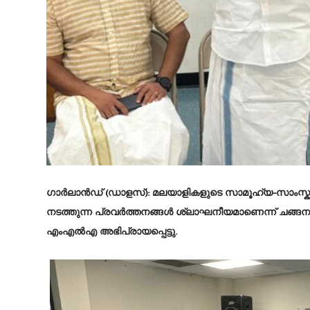
ഗാർലാൻഡ് (ഡാളസ്):
മലയാളികളുടെ സാമൂഹ്യ-സാംസ
നടത്തുന്ന പ്രവർത്തനങ്ങൾ ശ്ലാഘനീയമാണെന്ന് ചങ്ങനാ
എംഎൽഎ അഭിപ്രായപ്പെട്ടു.