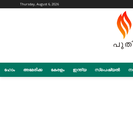
Thursday, August 6, 2026
ഹോം
അമേരിക്ക
കേരളം
ഇന്ത്യ
സ്പെഷ്യൽ
നാ