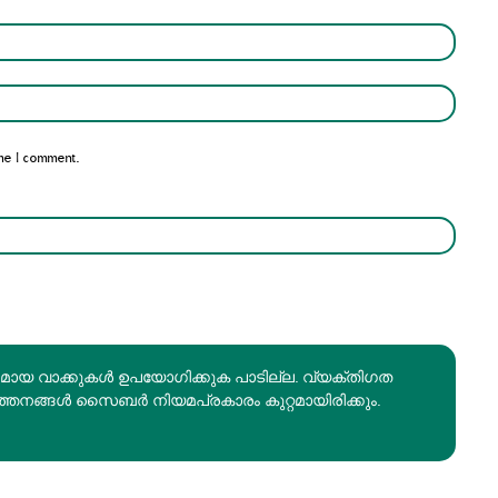
Name:*
Email:*
me I comment.
രമായ വാക്കുകൾ ഉപയോഗിക്കുക പാടില്ല. വ്യക്തിഗത
ത്തനങ്ങൾ സൈബർ നിയമപ്രകാരം കുറ്റമായിരിക്കും.