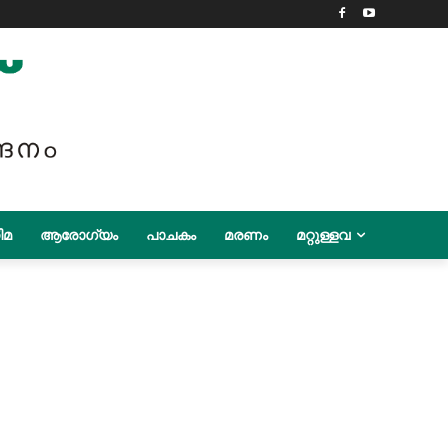
ിമ
ആരോഗ്യം
പാചകം
മരണം
മറ്റുള്ളവ