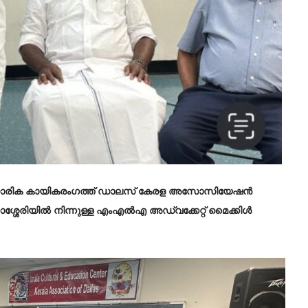
്കാരിക കായികരംഗത്ത് ഡാലസ് കേരള അസോസിയേഷൻ
ശ്ശേരിയിൽ നിന്നുള്ള എംഎൽഎ അഡ്വക്കേറ്റ് മൈക്കിൾ