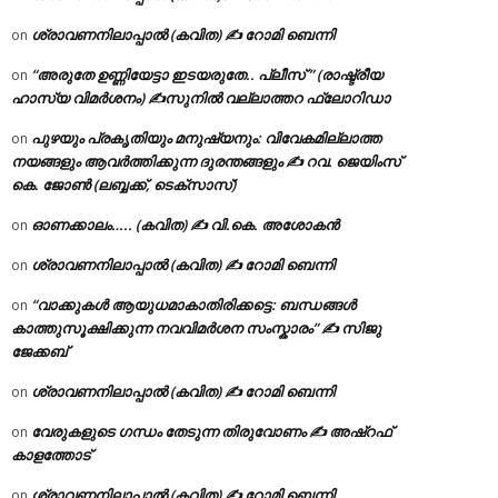
ശ്രാവണനിലാപ്പാൽ (കവിത) ✍ റോമി ബെന്നി
on
“അരുതേ ഉണ്ണിയേട്ടാ ഇടയരുതേ.. പ്ലീസ് ” (രാഷ്ട്രീയ
on
ഹാസ്യ വിമർശനം) ✍സുനിൽ വല്ലാത്തറ ഫ്ലോറിഡാ
പുഴയും പ്രകൃതിയും മനുഷ്യനും: വിവേകമില്ലാത്ത
on
നയങ്ങളും ആവർത്തിക്കുന്ന ദുരന്തങ്ങളും ✍ റവ. ജെയിംസ്
കെ. ജോൺ (ലബ്ബക്ക്, ടെക്സാസ്)
ഓണക്കാലം….. (കവിത) ✍ വി.കെ. അശോകൻ
on
ശ്രാവണനിലാപ്പാൽ (കവിത) ✍ റോമി ബെന്നി
on
“വാക്കുകൾ ആയുധമാകാതിരിക്കട്ടെ: ബന്ധങ്ങൾ
on
കാത്തുസൂക്ഷിക്കുന്ന നവവിമർശന സംസ്കാരം” ✍️ സിജു
ജേക്കബ്
ശ്രാവണനിലാപ്പാൽ (കവിത) ✍ റോമി ബെന്നി
on
വേരുകളുടെ ഗന്ധം തേടുന്ന തിരുവോണം ✍ അഷ്റഫ്
on
കാളത്തോട്
ശ്രാവണനിലാപ്പാൽ (കവിത) ✍ റോമി ബെന്നി
on