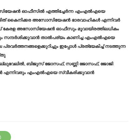
 അസോസിയേഷൻ ഓഫീസിൽ എത്തിച്ചേർന്ന എംഎൽഎയെ
 മൻജിത് കൈനിക്കര അസോസിയേഷൻ ഭാരവാഹികൾ എന്നിവർ
 ഡാളസ് കേരള അസോസിയേഷൻ ഓഫീസും മൂവായിരത്തിലധികം
 സന്ദർശിക്കുവാൻ താൽപര്യം കാണിച്ച എംഎൽഎയെ
വർത്തനങ്ങളെക്കുറിച്ചും ഇപ്പോൾ പ്രത്യേകിച്ച് നടത്തുന്ന
്തു
നെല്ലുവേലിൽ, ബിജുസ് ജോസഫ്, സണ്ണി ജോസഫ്, ജോജി
റ്യൻ എന്നിവരും എംഎൽഎയെ സ്വീകരിക്കുവാൻ