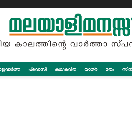
ട്ടുവാർത്ത
പ്രവാസി
കഥ/കവിത
യാത്ര
മതം
സിന