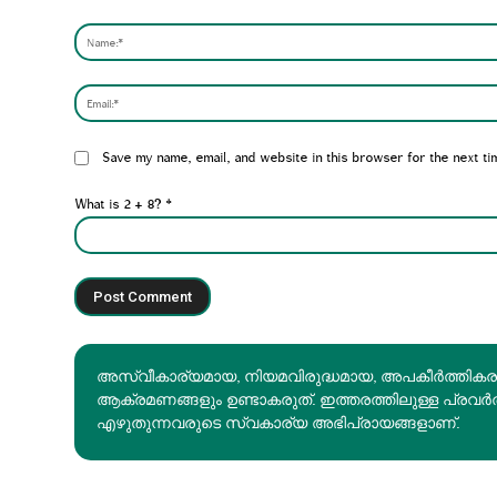
Comment:
Website:
Save my name, email, and website in this browser for the next ti
What is 2 + 8?
*
അസ്വീകാര്യമായ, നിയമവിരുദ്ധമായ, അപകീര്‍ത്തിക
ആക്രമണങ്ങളും ഉണ്ടാകരുത്. ഇത്തരത്തിലുള്ള പ്രവർ
എഴുതുന്നവരുടെ സ്വകാര്യ അഭിപ്രായങ്ങളാണ്.