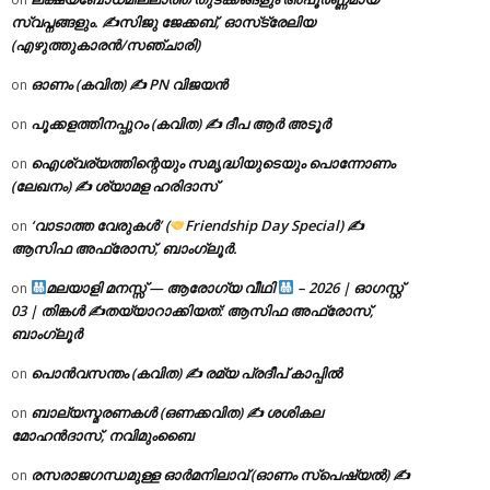
സ്വപ്നങ്ങളും. ✍️സിജു ജേക്കബ്, ഓസ്‌ട്രേലിയ
(എഴുത്തുകാരൻ/സഞ്ചാരി)
ഓണം (കവിത) ✍ PN വിജയൻ
on
പൂക്കളത്തിനപ്പുറം (കവിത) ✍ ദീപ ആർ അടൂർ
on
ഐശ്വര്യത്തിന്റെയും സമൃദ്ധിയുടെയും പൊന്നോണം
on
(ലേഖനം) ✍ ശ്യാമള ഹരിദാസ്
‘വാടാത്ത വേരുകൾ’ (
Friendship Day Special) ✍
on
ആസിഫ അഫ്രോസ്, ബാംഗ്ലൂർ.
മലയാളി മനസ്സ് — ആരോഗ്യ വീഥി
– 2026 | ഓഗസ്റ്റ്
on
03 | തിങ്കൾ ✍
തയ്യാറാക്കിയത്: ആസിഫ അഫ്രോസ്,
ബാംഗ്ലൂർ
പൊൻവസന്തം (കവിത) ✍ രമ്യ പ്രദീപ് കാപ്പിൽ
on
ബാല്യസ്മരണകൾ (ഒണക്കവിത) ✍ ശശികല
on
മോഹൻദാസ്, നവിമുംബൈ
രസരാജഗന്ധമുള്ള ഓർമനിലാവ് (ഓണം സ്‌പെഷ്യൽ) ✍
on