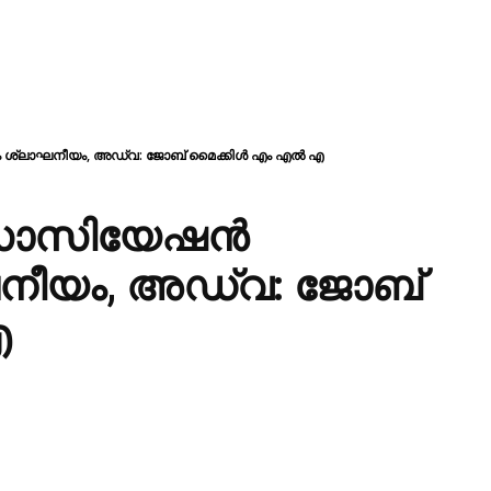
ശ്ലാഘനീയം, അഡ്വ: ജോബ് മൈക്കിൾ എം എൽ എ
സോസിയേഷൻ
ഘനീയം, അഡ്വ: ജോബ്
എ