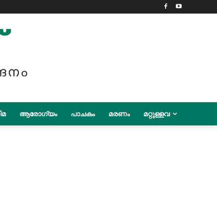
ിമ
ആരോഗ്യം
പാചകം
മരണം
മറ്റുള്ളവ