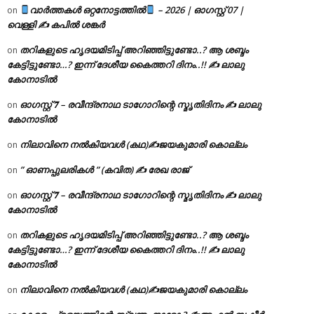
വാർത്തകൾ ഒറ്റനോട്ടത്തിൽ
– 2026 | ഓഗസ്റ്റ് 07 |
on
വെള്ളി ✍
കപിൽ ശങ്കർ
തറികളുടെ ഹൃദയമിടിപ്പ് അറിഞ്ഞിട്ടുണ്ടോ..? ആ ശബ്ദം
on
കേട്ടിട്ടുണ്ടോ…? ഇന്ന് ദേശീയ കൈത്തറി ദിനം..!! ✍ ലാലു
കോനാടിൽ
ഓഗസ്റ്റ് 𝟕 – രവീന്ദ്രനാഥ ടാഗോറിന്റെ സ്മൃതിദിനം ✍ ലാലു
on
കോനാടിൽ
നിലാവിനെ നൽകിയവൾ (കഥ)✍ജയകുമാരി കൊല്ലം
on
” ഓണപ്പുലരികൾ ” (കവിത) ✍ രേഖ രാജ്
on
ഓഗസ്റ്റ് 𝟕 – രവീന്ദ്രനാഥ ടാഗോറിന്റെ സ്മൃതിദിനം ✍ ലാലു
on
കോനാടിൽ
തറികളുടെ ഹൃദയമിടിപ്പ് അറിഞ്ഞിട്ടുണ്ടോ..? ആ ശബ്ദം
on
കേട്ടിട്ടുണ്ടോ…? ഇന്ന് ദേശീയ കൈത്തറി ദിനം..!! ✍ ലാലു
കോനാടിൽ
നിലാവിനെ നൽകിയവൾ (കഥ)✍ജയകുമാരി കൊല്ലം
on