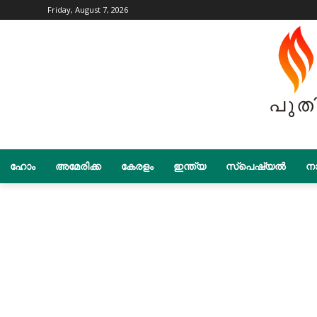
Friday, August 7, 2026
ഹോം
അമേരിക്ക
കേരളം
ഇന്ത്യ
സ്പെഷ്യൽ
നാ