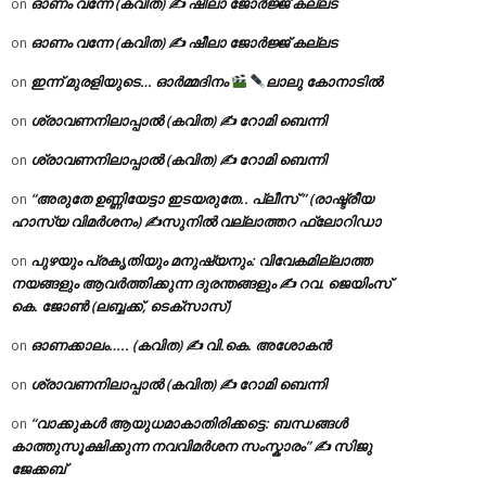
ഓണം വന്നേ (കവിത) ✍ ഷീലാ ജോർജ്ജ് കല്ലട
on
ഓണം വന്നേ (കവിത) ✍ ഷീലാ ജോർജ്ജ് കല്ലട
on
ഇന്ന് മുരളിയുടെ… ഓർമ്മദിനം
ലാലു കോനാടിൽ
on
ശ്രാവണനിലാപ്പാൽ (കവിത) ✍ റോമി ബെന്നി
on
ശ്രാവണനിലാപ്പാൽ (കവിത) ✍ റോമി ബെന്നി
on
“അരുതേ ഉണ്ണിയേട്ടാ ഇടയരുതേ.. പ്ലീസ് ” (രാഷ്ട്രീയ
on
ഹാസ്യ വിമർശനം) ✍സുനിൽ വല്ലാത്തറ ഫ്ലോറിഡാ
പുഴയും പ്രകൃതിയും മനുഷ്യനും: വിവേകമില്ലാത്ത
on
നയങ്ങളും ആവർത്തിക്കുന്ന ദുരന്തങ്ങളും ✍ റവ. ജെയിംസ്
കെ. ജോൺ (ലബ്ബക്ക്, ടെക്സാസ്)
ഓണക്കാലം….. (കവിത) ✍ വി.കെ. അശോകൻ
on
ശ്രാവണനിലാപ്പാൽ (കവിത) ✍ റോമി ബെന്നി
on
“വാക്കുകൾ ആയുധമാകാതിരിക്കട്ടെ: ബന്ധങ്ങൾ
on
കാത്തുസൂക്ഷിക്കുന്ന നവവിമർശന സംസ്കാരം” ✍️ സിജു
ജേക്കബ്