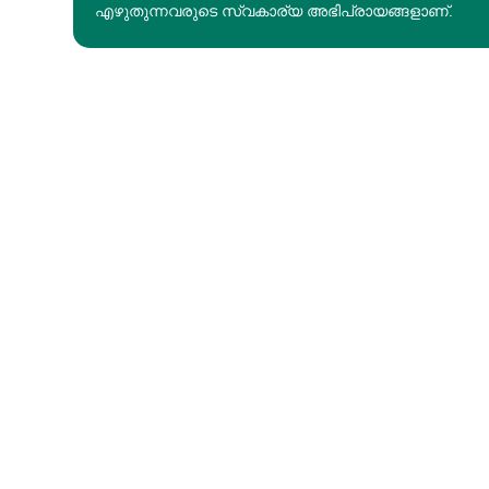
എഴുതുന്നവരുടെ സ്വകാര്യ അഭിപ്രായങ്ങളാണ്.