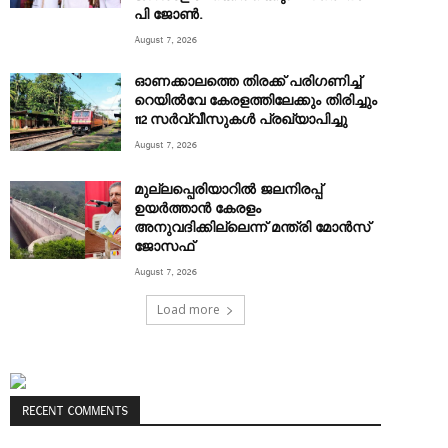
പി ജോൺ.
August 7, 2026
ഓണക്കാലത്തെ തിരക്ക് പരിഗണിച്ച്
റെയിൽവേ കേരളത്തിലേക്കും തിരിച്ചും
112 സർവ്വീസുകൾ പ്രഖ്യാപിച്ചു
August 7, 2026
മുല്ലപ്പെരിയാറിൽ ജലനിരപ്പ്
ഉയർത്താൻ കേരളം
അനുവദിക്കില്ലെന്ന് മന്ത്രി മോൻസ്
ജോസഫ്
August 7, 2026
Load more
RECENT COMMENTS