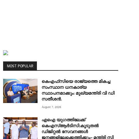
MOST POPULAR
കെഎഫ്‌സിയെ രാജ്യത്തെ മികച്ച
സംസ്ഥാന ധനകാര്യ
സ്ഥാപനമാക്കും: മുഖ്യമന്ത്രി വി ഡി
സതീശൻ.
August 7, 2026
എഐ യുഗത്തിലേക്ക്
കെഎസ്ആർടിസി:കൂടുതൽ
ഡിജിറ്റൽ സേവനങ്ങൾ
ജനങ്ങളിലേക്കെത്തിക്കും– മന്ത്രി സി