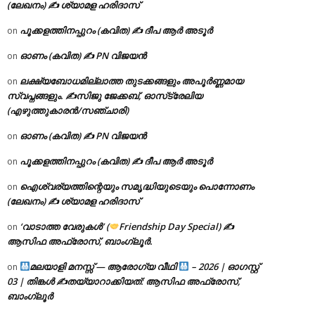
(ലേഖനം) ✍ ശ്യാമള ഹരിദാസ്
പൂക്കളത്തിനപ്പുറം (കവിത) ✍ ദീപ ആർ അടൂർ
on
ഓണം (കവിത) ✍ PN വിജയൻ
on
ലക്ഷ്യബോധമില്ലാത്ത തുടക്കങ്ങളും അപൂർണ്ണമായ
on
സ്വപ്നങ്ങളും. ✍️സിജു ജേക്കബ്, ഓസ്‌ട്രേലിയ
(എഴുത്തുകാരൻ/സഞ്ചാരി)
ഓണം (കവിത) ✍ PN വിജയൻ
on
പൂക്കളത്തിനപ്പുറം (കവിത) ✍ ദീപ ആർ അടൂർ
on
ഐശ്വര്യത്തിന്റെയും സമൃദ്ധിയുടെയും പൊന്നോണം
on
(ലേഖനം) ✍ ശ്യാമള ഹരിദാസ്
‘വാടാത്ത വേരുകൾ’ (
Friendship Day Special) ✍
on
ആസിഫ അഫ്രോസ്, ബാംഗ്ലൂർ.
മലയാളി മനസ്സ് — ആരോഗ്യ വീഥി
– 2026 | ഓഗസ്റ്റ്
on
03 | തിങ്കൾ ✍
തയ്യാറാക്കിയത്: ആസിഫ അഫ്രോസ്,
ബാംഗ്ലൂർ