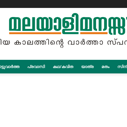
ട്ടുവാർത്ത
പ്രവാസി
കഥ/കവിത
യാത്ര
മതം
സിന