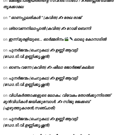
കേരളം പ്രളയത്തിന്റെ സ്വന്തം നാടോ ? ✍️അഫ്സൽ ബഷീർ
on
തൃക്കോമല
” ഓണപ്പുലരികൾ ” (കവിത) ✍ രേഖ രാജ്
on
ശ്രാവണനിലാപ്പാൽ (കവിത) ✍ റോമി ബെന്നി
on
ഇന്ന് മുരളിയുടെ… ഓർമ്മദിനം
ലാലു കോനാടിൽ
on
പുനർജന്മം (ചെറുകഥ) ✍ ഉണ്ണി ആവട്ടി
on
(ഡോ.ടി.വി.ഉണ്ണിക്കൃഷ്ണൻ)
ഓണം വന്നേ (കവിത) ✍ ഷീലാ ജോർജ്ജ് കല്ലട
on
പുനർജന്മം (ചെറുകഥ) ✍ ഉണ്ണി ആവട്ടി
on
(ഡോ.ടി.വി.ഉണ്ണിക്കൃഷ്ണൻ)
വിധികർത്താക്കളുടെ ലോകം: വിവേകം തോൽക്കുന്നിടത്ത്
on
മുൻവിധികൾ ജയിക്കുമ്പോൾ. ✍️ സിജു ജേക്കബ്
(എഴുത്തുകാരൻ,സഞ്ചാരി)
പുനർജന്മം (ചെറുകഥ) ✍ ഉണ്ണി ആവട്ടി
on
(ഡോ.ടി.വി.ഉണ്ണിക്കൃഷ്ണൻ)