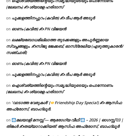
ഐശ്വര്യത്തിന്റെയും സമൃദ്ധിയുടെയും പൊന്നോണം
on
(ലേഖനം) ✍ ശ്യാമള ഹരിദാസ്
പൂക്കളത്തിനപ്പുറം (കവിത) ✍ ദീപ ആർ അടൂർ
on
ഓണം (കവിത) ✍ PN വിജയൻ
on
ലക്ഷ്യബോധമില്ലാത്ത തുടക്കങ്ങളും അപൂർണ്ണമായ
on
സ്വപ്നങ്ങളും. ✍️സിജു ജേക്കബ്, ഓസ്‌ട്രേലിയ (എഴുത്തുകാരൻ/
സഞ്ചാരി)
ഓണം (കവിത) ✍ PN വിജയൻ
on
പൂക്കളത്തിനപ്പുറം (കവിത) ✍ ദീപ ആർ അടൂർ
on
ഐശ്വര്യത്തിന്റെയും സമൃദ്ധിയുടെയും പൊന്നോണം
on
(ലേഖനം) ✍ ശ്യാമള ഹരിദാസ്
‘വാടാത്ത വേരുകൾ’ (
Friendship Day Special) ✍ ആസിഫ
on
അഫ്രോസ്, ബാംഗ്ലൂർ.
മലയാളി മനസ്സ് — ആരോഗ്യ വീഥി
– 2026 | ഓഗസ്റ്റ് 03 |
on
തിങ്കൾ ✍
തയ്യാറാക്കിയത്: ആസിഫ അഫ്രോസ്, ബാംഗ്ലൂർ