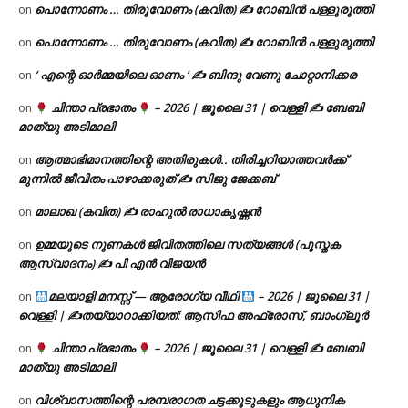
പൊന്നോണം … തിരുവോണം (കവിത) ✍ റോബിൻ പള്ളുരുത്തി
on
പൊന്നോണം … തിരുവോണം (കവിത) ✍ റോബിൻ പള്ളുരുത്തി
on
‘ എന്റെ ഓർമ്മയിലെ ഓണം ‘ ✍ ബിന്ദു വേണു ചോറ്റാനിക്കര
on
ചിന്താ പ്രഭാതം
– 2026 | ജൂലൈ 31 | വെള്ളി ✍
ബേബി
on
മാത്യു അടിമാലി
ആത്മാഭിമാനത്തിന്റെ അതിരുകൾ.. തിരിച്ചറിയാത്തവർക്ക്
on
മുന്നിൽ ജീവിതം പാഴാക്കരുത് ✍️ സിജു ജേക്കബ്
മാലാഖ (കവിത) ✍ രാഹുൽ രാധാകൃഷ്ണൻ
on
ഉമ്മയുടെ നുണകൾ ജീവിതത്തിലെ സത്യങ്ങൾ (പുസ്തക
on
ആസ്വാദനം) ✍ പി എൻ വിജയൻ
മലയാളി മനസ്സ് — ആരോഗ്യ വീഥി
– 2026 | ജൂലൈ 31 |
on
വെള്ളി | ✍
തയ്യാറാക്കിയത്: ആസിഫ അഫ്രോസ്, ബാംഗ്ലൂർ
ചിന്താ പ്രഭാതം
– 2026 | ജൂലൈ 31 | വെള്ളി ✍
ബേബി
on
മാത്യു അടിമാലി
വിശ്വാസത്തിന്റെ പരമ്പരാഗത ചട്ടക്കൂടുകളും ആധുനിക
on