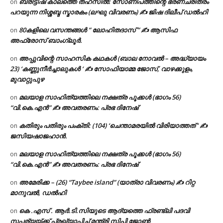
ബ്രിട്ടീഷ് കാലത്തെ തഹസിൽ: സോണിപത്തിന്റെ ഭരണചരിത്രം
on
പറയുന്ന നിശ്ശബ്ദ സ്മാരകം (ലഘു വിവരണം) ✍ ജിഷ ദിലീപ് ഡൽഹി
80കളിലെ വസന്തങ്ങൾ ” ലോഹിതദാസ് ” ✍ ആസിഫ
on
അഫ്രോസ് ബാംഗ്ലൂർ.
അപ്പുവിന്റെ സാഹസിക കഥകൾ (ബാല നോവൽ – അദ്ധ്യായം
on
23) ‘കണ്ണുനീർച്ചാലുകൾ ‘ ✍ സോഫിയാമ്മ ജോസ്, വാഴക്കുളം,
മുവാറ്റുപുഴ
മലയാള സാഹിത്യത്തിലെ നക്ഷത്ര പൂക്കൾ (ഭാഗം 56)
on
“വി.കെ.എൻ” ✍ അവതരണം: പ്രഭ ദിനേഷ്
കതിരും പതിരും പംക്തി: (104) ‘ചെന്താമരയിൽ വിരിയാത്തത് ‘ ✍
on
ജസിയഷാജഹാൻ.
മലയാള സാഹിത്യത്തിലെ നക്ഷത്ര പൂക്കൾ (ഭാഗം 56)
on
“വി.കെ.എൻ” ✍ അവതരണം: പ്രഭ ദിനേഷ്
അമേരിക്ക – (26) “Taybee island” (യാത്രാ വിവരണം) ✍ റിറ്റ
on
മാനുവൽ, ഡൽഹി
കെ .എസ് . ആർ.ടി.സിയുടെ ആദ്യത്തെ ഫ്രണ്ട്ലി പദവി
on
സപര്യയ്ക്ക് പ്രഖ്യാപിച്ച് മന്ത്രി സിപി ജോൺ