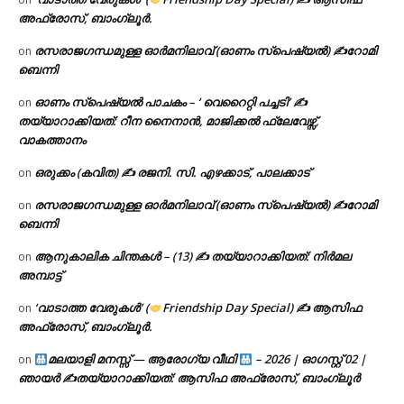
അഫ്രോസ്, ബാംഗ്ലൂർ.
രസരാജഗന്ധമുള്ള ഓർമനിലാവ് (ഓണം സ്‌പെഷ്യൽ) ✍റോമി
on
ബെന്നി
ഓണം സ്പെഷ്യൽ പാചകം – ‘ വെറൈറ്റി പച്ചടി’ ✍
on
തയ്യാറാക്കിയത്: റീന നൈനാൻ, മാജിക്കൽ ഫ്ലേവേഴ്സ്,
വാകത്താനം
ഒരുക്കം (കവിത) ✍ രജനി. സി. എഴക്കാട്, പാലക്കാട്
on
രസരാജഗന്ധമുള്ള ഓർമനിലാവ് (ഓണം സ്‌പെഷ്യൽ) ✍റോമി
on
ബെന്നി
ആനുകാലിക ചിന്തകൾ – (13) ✍ തയ്യാറാക്കിയത്: നിർമല
on
അമ്പാട്ട്
‘വാടാത്ത വേരുകൾ’ (
Friendship Day Special) ✍ ആസിഫ
on
അഫ്രോസ്, ബാംഗ്ലൂർ.
മലയാളി മനസ്സ് — ആരോഗ്യ വീഥി
– 2026 | ഓഗസ്റ്റ് 02 |
on
ഞായർ ✍
തയ്യാറാക്കിയത്: ആസിഫ അഫ്രോസ്, ബാംഗ്ലൂർ