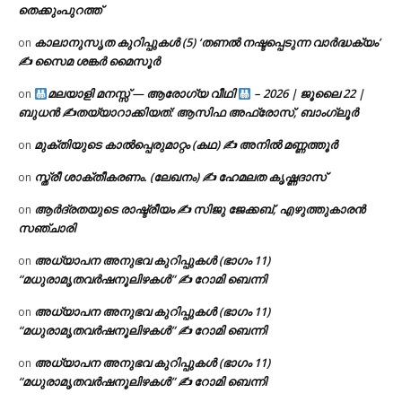
തെക്കുംപുറത്ത്
കാലാനുസൃത കുറിപ്പുകൾ (5) ‘തണൽ നഷ്ടപ്പെടുന്ന വാർദ്ധക്യം’
on
✍ സൈമ ശങ്കർ മൈസൂർ
മലയാളി മനസ്സ് — ആരോഗ്യ വീഥി
– 2026 | ജൂലൈ 22 |
on
ബുധൻ ✍
തയ്യാറാക്കിയത്: ആസിഫ അഫ്രോസ്, ബാംഗ്ലൂർ
മുക്തിയുടെ കാൽപ്പെരുമാറ്റം (കഥ) ✍ അനിൽ മണ്ണത്തൂർ
on
സ്ത്രീ ശാക്തീകരണം. (ലേഖനം) ✍ ഹേമലത കൃഷ്ണദാസ്
on
ആർദ്രതയുടെ രാഷ്ട്രീയം ✍️ സിജു ജേക്കബ്, എഴുത്തുകാരൻ
on
സഞ്ചാരി
അധ്യാപന അനുഭവ കുറിപ്പുകൾ (ഭാഗം 11)
on
“മധുരാമൃതവർഷനൂലിഴകൾ” ✍ റോമി ബെന്നി
അധ്യാപന അനുഭവ കുറിപ്പുകൾ (ഭാഗം 11)
on
“മധുരാമൃതവർഷനൂലിഴകൾ” ✍ റോമി ബെന്നി
അധ്യാപന അനുഭവ കുറിപ്പുകൾ (ഭാഗം 11)
on
“മധുരാമൃതവർഷനൂലിഴകൾ” ✍ റോമി ബെന്നി