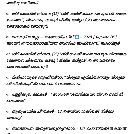
മാത്യു അടിമാലി
ശ്രീ കോവിൽ ദർശനം (95) “ശ്രീ ശക്തി ബാല നര മുഖ വിനായക
on
ക്ഷേത്രം”, ചിദംബരം, കടലൂർ ജില്ല, തമിഴ്നാട്. ✍ അവതരണം:
സൈമശങ്കർ മൈസൂർ.
മലയാളി മനസ്സ് — ആരോഗ്യ വീഥി
– 2026 | ജൂലൈ 26 |
on
ഞായർ ✍
തയ്യാറാക്കിയത്: ആസിഫ അഫ്രോസ്, ബാംഗ്ലൂർ
ശ്രീ കോവിൽ ദർശനം (95) “ശ്രീ ശക്തി ബാല നര മുഖ വിനായക
on
ക്ഷേത്രം”, ചിദംബരം, കടലൂർ ജില്ല, തമിഴ്നാട്. ✍ അവതരണം:
സൈമശങ്കർ മൈസൂർ.
മിശിഹായുടെ സ്നേഹിതർ(53) “വിശുദ്ധ എമിലിയാനയും വിശുദ്ധ
on
ടര്‍സില്ലയും” ✍ നൈനാൻ വാകത്താനം
പള്ളിക്കൂടം കഥകൾ… ( ഭാഗം 69) ‘ശബരിമല യാത്ര’ ✍ സജി ടി.
on
പാലക്കാട്
ആനുകാലിക ചിന്തകൾ – 12 ✍തയ്യാറാക്കിയത്: നിർമല
on
അമ്പാട്ട്
അധ്യാപന അനുഭവക്കുറിപ്പ് (ഭാഗം – 12) ‘പൊന്നീർക്കിൽ കമ്മൽ’
on