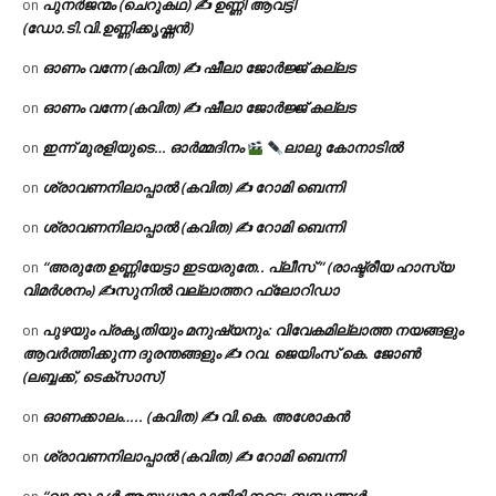
പുനർജന്മം (ചെറുകഥ) ✍ ഉണ്ണി ആവട്ടി
on
(ഡോ.ടി.വി.ഉണ്ണിക്കൃഷ്ണൻ)
ഓണം വന്നേ (കവിത) ✍ ഷീലാ ജോർജ്ജ് കല്ലട
on
ഓണം വന്നേ (കവിത) ✍ ഷീലാ ജോർജ്ജ് കല്ലട
on
ഇന്ന് മുരളിയുടെ… ഓർമ്മദിനം
ലാലു കോനാടിൽ
on
ശ്രാവണനിലാപ്പാൽ (കവിത) ✍ റോമി ബെന്നി
on
ശ്രാവണനിലാപ്പാൽ (കവിത) ✍ റോമി ബെന്നി
on
“അരുതേ ഉണ്ണിയേട്ടാ ഇടയരുതേ.. പ്ലീസ് ” (രാഷ്ട്രീയ ഹാസ്യ
on
വിമർശനം) ✍സുനിൽ വല്ലാത്തറ ഫ്ലോറിഡാ
പുഴയും പ്രകൃതിയും മനുഷ്യനും: വിവേകമില്ലാത്ത നയങ്ങളും
on
ആവർത്തിക്കുന്ന ദുരന്തങ്ങളും ✍ റവ. ജെയിംസ് കെ. ജോൺ
(ലബ്ബക്ക്, ടെക്സാസ്)
ഓണക്കാലം….. (കവിത) ✍ വി.കെ. അശോകൻ
on
ശ്രാവണനിലാപ്പാൽ (കവിത) ✍ റോമി ബെന്നി
on