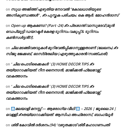
സുധ അജിത്ത് എഴുതിയ നോവൽ “കോലധാരിയുടെ
on
അഗ്നികുണ്ഡങ്ങള്‍” , ✍ പുസ്തക പരിചയം: കെ ആർ. മോഹൻദാസ്
Open up ആകണോ? (Part -24) ✍ പ്രശാന്ത് വാസുദേവ് (മുൻ
on
ഡെപ്യൂട്ടി ഡയറക്ടർ കേരള ടൂറിസം വകുപ്പ് & ടൂറിസം
കൺസൾട്ടൻ്റ്).
ചില മടങ്ങിവരവുകൾ മുറിവേൽപ്പിക്കാനുള്ളതാണ്! (ലേഖനം) ✍️
on
സിജു ജേക്കബ്, ഓസ്‌ട്രേലിയ (എഴുത്തുകാരൻ/സഞ്ചാരി)
‘ ചില പൊടിക്കൈകൾ ‘ (3) HOME DECOR TIPS ✍
on
തയ്യാറാക്കിയത്: റീന നൈനാൻ, മാജിക്കൽ ഫ്ലേവേഴ്സ്,
വാകത്താനം
‘ ചില പൊടിക്കൈകൾ ‘ (3) HOME DECOR TIPS ✍
on
തയ്യാറാക്കിയത്: റീന നൈനാൻ, മാജിക്കൽ ഫ്ലേവേഴ്സ്,
വാകത്താനം
മലയാളി മനസ്സ് — ആരോഗ്യ വീഥി
– 2026 | ജൂലൈ 24 |
on
വെള്ളി ✍
തയ്യാറാക്കിയത്: ആസിഫ അഫ്രോസ്, ബാംഗ്ലൂർ
ശ്രീ കോവിൽ ദർശനം (94) ‘വഴുതക്കാട് ശ്രീ മഹാഗണപതി
on