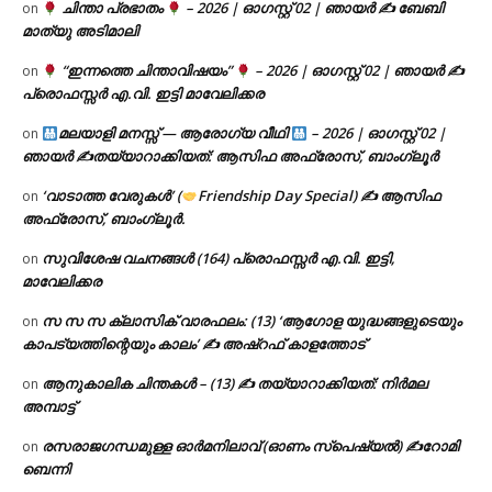
ചിന്താ പ്രഭാതം
– 2026 | ഓഗസ്റ്റ് 02 | ഞായർ ✍
ബേബി
on
മാത്യു അടിമാലി
“ഇന്നത്തെ ചിന്താവിഷയം”
– 2026 | ഓഗസ്റ്റ് 02 | ഞായർ ✍
on
പ്രൊഫസ്സർ എ.വി. ഇട്ടി മാവേലിക്കര
മലയാളി മനസ്സ് — ആരോഗ്യ വീഥി
– 2026 | ഓഗസ്റ്റ് 02 |
on
ഞായർ ✍
തയ്യാറാക്കിയത്: ആസിഫ അഫ്രോസ്, ബാംഗ്ലൂർ
‘വാടാത്ത വേരുകൾ’ (
Friendship Day Special) ✍ ആസിഫ
on
അഫ്രോസ്, ബാംഗ്ലൂർ.
സുവിശേഷ വചനങ്ങൾ (164) പ്രൊഫസ്സർ എ.വി. ഇട്ടി,
on
മാവേലിക്കര
സ സ സ ക്ലാസിക് വാരഫലം: (13) ‘ആഗോള യുദ്ധങ്ങളുടെയും
on
കാപട്യത്തിന്റെയും കാലം’ ✍ അഷ്റഫ് കാളത്തോട്
ആനുകാലിക ചിന്തകൾ – (13) ✍ തയ്യാറാക്കിയത്: നിർമല
on
അമ്പാട്ട്
രസരാജഗന്ധമുള്ള ഓർമനിലാവ് (ഓണം സ്‌പെഷ്യൽ) ✍റോമി
on
ബെന്നി