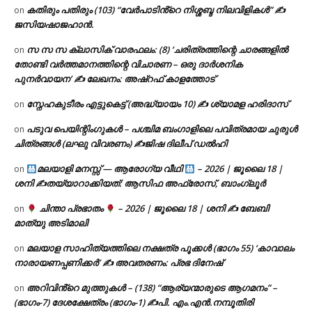
കതിരും പതിരും (103) “വേർപാടിൻ്റെ നിശ്ശബ്ദ നിലവിളികൾ” ✍
on
ജസിയഷാജഹാൻ.
സ സ സ ക്ലാസിക് വാരഫലം: (8) ‘ചരിത്രത്തിന്റെ ചാരങ്ങളിൽ
on
തോണ്ടി വർത്തമാനത്തിന്റെ വിചാരണ – ഒരു ദാർശനിക
പുനർവായന’ ✍ ലേഖനം: അഷ്റഫ് കാളത്തോട്
സ്നേഹകുടീരം എട്ടുകെട്ട് (അദ്ധ്യായം 10) ✍ ശ്യാമള ഹരിദാസ്
on
പടുവ പെയിന്റിംഗുകൾ – പശ്ചിമ ബംഗാളിലെ പവിത്രമായ ചുരുൾ
on
ചിത്രങ്ങൾ (ലഘു വിവരണം) ✍ജിഷ ദിലീപ് ഡൽഹി
മലയാളി മനസ്സ് — ആരോഗ്യ വീഥി
– 2026 | ജൂലൈ 18 |
on
ശനി ✍
തയ്യാറാക്കിയത്: ആസിഫ അഫ്രോസ്, ബാംഗ്ലൂർ
ചിന്താ പ്രഭാതം
– 2026 | ജൂലൈ 18 | ശനി ✍
ബേബി
on
മാത്യു അടിമാലി
മലയാള സാഹിത്യത്തിലെ നക്ഷത്ര പൂക്കൾ (ഭാഗം 55) ‘കാവാലം
on
നാരായണപ്പണിക്കർ’ ✍ അവതരണം: പ്രഭ ദിനേഷ്
അറിവിൻ്റെ മുത്തുകൾ – (138) “ആര്യന്മാരുടെ ആഗമനം” –
on
(ഭാഗം-7) ദേശക്ഷേത്രം (ഭാഗം-1) ✍പി. എം.എൻ.നമ്പൂതിരി