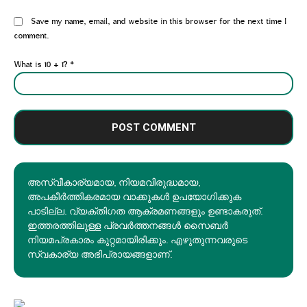
Website:
Save my name, email, and website in this browser for the next time I
comment.
What is 10 + 1?
*
അസ്വീകാര്യമായ, നിയമവിരുദ്ധമായ,
അപകീര്‍ത്തികരമായ വാക്കുകൾ ഉപയോഗിക്കുക
പാടില്ല. വ്യക്തിഗത ആക്രമണങ്ങളും ഉണ്ടാകരുത്.
ഇത്തരത്തിലുള്ള പ്രവർത്തനങ്ങൾ സൈബർ
നിയമപ്രകാരം കുറ്റമായിരിക്കും. എഴുതുന്നവരുടെ
സ്വകാര്യ അഭിപ്രായങ്ങളാണ്.