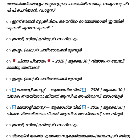
യാഥാർത്ഥ്യങ്ങളും: മാറ്റങ്ങളുടെ പാതയിൽ സഭയും സമൂഹവും ✍
പി പി ചെറിയാൻ, ഡാളസ്
ഇന്ന് ഭരതൻ സ്മൃതി ദിനം. ഭരതൻ്റെ ഓർമ്മയ്ക്കായി ‘ഇത്തിരി
on
പൂക്കൾ ചുവന്ന പൂക്കൾ..’
ഇവൾ, സീത (കവിത) ✍ സഹീറ എം
on
ഇഷ്ടം. (കഥ) ✍ ചന്ദ്രശേഖരൻ മുണ്ടൂർ
on
ചിന്താ പ്രഭാതം
– 2026 | ജൂലൈ 30 | വ്യാഴം ✍
ബേബി
on
മാത്യു അടിമാലി
ഇഷ്ടം. (കഥ) ✍ ചന്ദ്രശേഖരൻ മുണ്ടൂർ
on
മലയാളി മനസ്സ് — ആരോഗ്യ വീഥി
– 2026 | ജൂലൈ 30 |
on
വ്യാഴം ✍
തയ്യാറാക്കിയത്: ആസിഫ അഫ്രോസ്, ബാംഗ്ലൂർ
മലയാളി മനസ്സ് — ആരോഗ്യ വീഥി
– 2026 | ജൂലൈ 30 |
on
വ്യാഴം ✍
തയ്യാറാക്കിയത്: ആസിഫ അഫ്രോസ്, ബാംഗ്ലൂർ
ഇവൾ, സീത (കവിത) ✍ സഹീറ എം
on
ട്രെയിൻ യാത്ര എങ്ങനെ സുരക്ഷിതമാക്കാം (ലേഖനം) ✍ ബിന്ദു
on