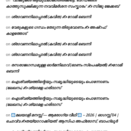
“വാക്കുകൾ ആയുധമാകാതിരിക്കട്ടെ: ബന്ധങ്ങൾ
on
കാത്തുസൂക്ഷിക്കുന്ന നവവിമർശന സംസ്കാരം” ✍️ സിജു ജേക്കബ്
ശ്രാവണനിലാപ്പാൽ (കവിത) ✍ റോമി ബെന്നി
on
വേരുകളുടെ ഗന്ധം തേടുന്ന തിരുവോണം ✍ അഷ്റഫ്
on
കാളത്തോട്
ശ്രാവണനിലാപ്പാൽ (കവിത) ✍ റോമി ബെന്നി
on
ശ്രാവണനിലാപ്പാൽ (കവിത) ✍ റോമി ബെന്നി
on
രസരാജഗന്ധമുള്ള ഓർമനിലാവ് (ഓണം സ്‌പെഷ്യൽ) ✍റോമി
on
ബെന്നി
ഐശ്വര്യത്തിന്റെയും സമൃദ്ധിയുടെയും പൊന്നോണം
on
(ലേഖനം) ✍ ശ്യാമള ഹരിദാസ്
ഐശ്വര്യത്തിന്റെയും സമൃദ്ധിയുടെയും പൊന്നോണം
on
(ലേഖനം) ✍ ശ്യാമള ഹരിദാസ്
മലയാളി മനസ്സ് — ആരോഗ്യ വീഥി
– 2026 | ഓഗസ്റ്റ് 04 |
on
ചൊവ്വ ✍
തയ്യാറാക്കിയത്: ആസിഫ അഫ്രോസ്, ബാംഗ്ലൂർ