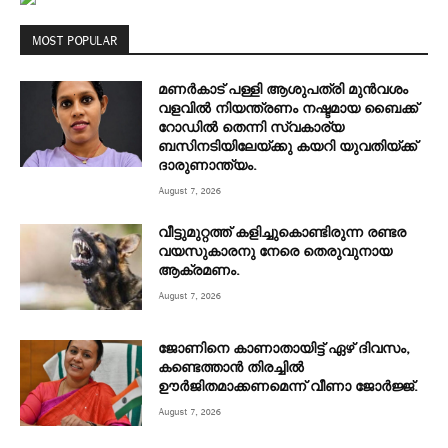
MOST POPULAR
മണർകാട് പള്ളി ആശുപത്രി മുൻവശം
വളവിൽ നിയന്ത്രണം നഷ്ടമായ ബൈക്ക്
റോഡിൽ തെന്നി സ്വകാര്യ
ബസിനടിയിലേയ്ക്കു കയറി യുവതിയ്ക്ക്
ദാരുണാന്ത്യം.
August 7, 2026
വീട്ടുമുറ്റത്ത് കളിച്ചുകൊണ്ടിരുന്ന രണ്ടര
വയസുകാരനു നേരെ തെരുവുനായ
ആക്രമണം.
August 7, 2026
ജോണിനെ കാണാതായിട്ട് ഏഴ് ദിവസം‌,
കണ്ടെത്താൻ തിരച്ചിൽ
ഊർജിതമാക്കണമെന്ന് വീണാ ജോർജ്ജ്.
August 7, 2026