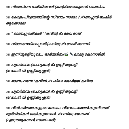
നിലാവിനെ നൽകിയവൾ (കഥ)✍ജയകുമാരി കൊല്ലം
on
കേരളം പ്രളയത്തിന്റെ സ്വന്തം നാടോ ? ✍️അഫ്സൽ ബഷീർ
on
തൃക്കോമല
” ഓണപ്പുലരികൾ ” (കവിത) ✍ രേഖ രാജ്
on
ശ്രാവണനിലാപ്പാൽ (കവിത) ✍ റോമി ബെന്നി
on
ഇന്ന് മുരളിയുടെ… ഓർമ്മദിനം
ലാലു കോനാടിൽ
on
പുനർജന്മം (ചെറുകഥ) ✍ ഉണ്ണി ആവട്ടി
on
(ഡോ.ടി.വി.ഉണ്ണിക്കൃഷ്ണൻ)
ഓണം വന്നേ (കവിത) ✍ ഷീലാ ജോർജ്ജ് കല്ലട
on
പുനർജന്മം (ചെറുകഥ) ✍ ഉണ്ണി ആവട്ടി
on
(ഡോ.ടി.വി.ഉണ്ണിക്കൃഷ്ണൻ)
വിധികർത്താക്കളുടെ ലോകം: വിവേകം തോൽക്കുന്നിടത്ത്
on
മുൻവിധികൾ ജയിക്കുമ്പോൾ. ✍️ സിജു ജേക്കബ്
(എഴുത്തുകാരൻ,സഞ്ചാരി)