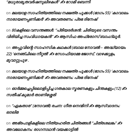
“മധുരാമൃതവർഷനൂലിഴകൾ” ✍ റോമി ബെന്നി
മലയാള സാഹിത്യത്തിലെ നക്ഷത്ര പൂക്കൾ (ഭാഗം 55) ‘കാവാലം
on
നാരായണപ്പണിക്കർ’ ✍ അവതരണം: പ്രഭ ദിനേഷ്
80കളിലെ വസന്തങ്ങൾ: “പ്രിയദർശൻ: ചിരിയുടെ വസന്തം
on
വിരിയിച്ച സംവിധായകൻ” ✍ ആസിഫ അഫ്രോസ് ബാംഗ്ലൂർ.
അപ്പുവിന്റെ സാഹസിക കഥകൾ (ബാല നോവൽ – അദ്ധ്യായം
on
22) ‘നെഞ്ചിലെ നീറ്റൽ’ ✍ സോഫിയാമ്മ ജോസ്, വാഴക്കുളം,
മുവാറ്റുപുഴ .
മലയാള സാഹിത്യത്തിലെ നക്ഷത്ര പൂക്കൾ (ഭാഗം 55) ‘കാവാലം
on
നാരായണപ്പണിക്കർ’ ✍ അവതരണം: പ്രഭ ദിനേഷ്
ഓർമ്മച്ചെപ്പിലൊളിപ്പിച്ച ഗതകാല സ്മരണകളും ചിന്തകളും (12) ✍
on
സതീഷ് കുമാർ താണിശ്ശേരി
“ഏകതാര” (നോവൽ) രചന: ഗീത നെന്മിനി ✍ ആസ്വാദനം:
on
ലാലിമ
അഭ്രപാളികളിലെ നിത്യഹരിത ചിത്രങ്ങൾ “ചിത്രശലഭം” ✍
on
അവലോകനം: രാഗനാഥൻ വയക്കാട്ടിൽ