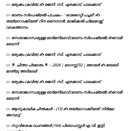
ഒരുക്കം (കവിത) ✍ രജനി. സി. എഴക്കാട്, പാലക്കാട്
on
ഓണം സ്പെഷ്യൽ പാചകം – ‘ വെറൈറ്റി പച്ചടി’ ✍
on
തയ്യാറാക്കിയത്: റീന നൈനാൻ, മാജിക്കൽ ഫ്ലേവേഴ്സ്,
വാകത്താനം
രസരാജഗന്ധമുള്ള ഓർമനിലാവ് (ഓണം സ്‌പെഷ്യൽ) ✍റോമി
on
ബെന്നി
ഒരുക്കം (കവിത) ✍ രജനി. സി. എഴക്കാട്, പാലക്കാട്
on
ചിന്താ പ്രഭാതം
– 2026 | ഓഗസ്റ്റ് 02 | ഞായർ ✍
ബേബി
on
മാത്യു അടിമാലി
ഒരുക്കം (കവിത) ✍ രജനി. സി. എഴക്കാട്, പാലക്കാട്
on
രസരാജഗന്ധമുള്ള ഓർമനിലാവ് (ഓണം സ്‌പെഷ്യൽ) ✍റോമി
on
ബെന്നി
ആനുകാലിക ചിന്തകൾ – (13) ✍ തയ്യാറാക്കിയത്: നിർമല
on
അമ്പാട്ട്
സുവിശേഷ വചനങ്ങൾ (164) പ്രൊഫസ്സർ എ.വി. ഇട്ടി,
on