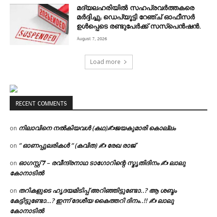
മദ്യലഹരിയിൽ സഹപ്രവർത്തകരെ
മർദ്ദിച്ചു; ഡെപ്യൂട്ടി റേഞ്ച് ഓഫീസർ
ഉൾപ്പെടെ രണ്ടുപേർക്ക് സസ്‌പെൻഷൻ.
August 7, 2026
Load more
RECENT COMMENTS
നിലാവിനെ നൽകിയവൾ (കഥ)✍ജയകുമാരി കൊല്ലം
on
” ഓണപ്പുലരികൾ ” (കവിത) ✍ രേഖ രാജ്
on
ഓഗസ്റ്റ് 𝟕 – രവീന്ദ്രനാഥ ടാഗോറിന്റെ സ്മൃതിദിനം ✍ ലാലു
on
കോനാടിൽ
തറികളുടെ ഹൃദയമിടിപ്പ് അറിഞ്ഞിട്ടുണ്ടോ..? ആ ശബ്ദം
on
കേട്ടിട്ടുണ്ടോ…? ഇന്ന് ദേശീയ കൈത്തറി ദിനം..!! ✍ ലാലു
കോനാടിൽ