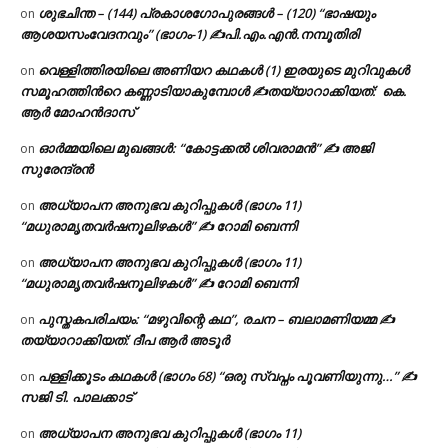
ശുഭചിന്ത – (144) പ്രകാശഗോപുരങ്ങൾ – (120) “ഭാഷയും
on
ആശയസംവേദനവും” (ഭാഗം-1) ✍പി.എം.എൻ.നമ്പൂതിരി
വെള്ളിത്തിരയിലെ അണിയറ കഥകൾ (1) ഇരയുടെ മുറിവുകൾ
on
സമൂഹത്തിന്‍റെ കണ്ണാടിയാകുമ്പോൾ ✍തയ്യാറാക്കിയത്: കെ.
ആര്‍ മോഹന്‍ദാസ്
ഓർമ്മയിലെ മുഖങ്ങൾ: “കോട്ടക്കൽ ശിവരാമൻ” ✍ അജി
on
സുരേന്ദ്രൻ
അധ്യാപന അനുഭവ കുറിപ്പുകൾ (ഭാഗം 11)
on
“മധുരാമൃതവർഷനൂലിഴകൾ” ✍ റോമി ബെന്നി
അധ്യാപന അനുഭവ കുറിപ്പുകൾ (ഭാഗം 11)
on
“മധുരാമൃതവർഷനൂലിഴകൾ” ✍ റോമി ബെന്നി
പുസ്തകപരിചയം: “മഴുവിന്റെ കഥ”, രചന – ബലാമണിയമ്മ ✍
on
തയ്യാറാക്കിയത്: ദീപ ആർ അടൂർ
പള്ളിക്കൂടം കഥകൾ (ഭാഗം 68) “ഒരു സ്വപ്നം പൂവണിയുന്നു…” ✍
on
സജി ടി. പാലക്കാട്
അധ്യാപന അനുഭവ കുറിപ്പുകൾ (ഭാഗം 11)
on