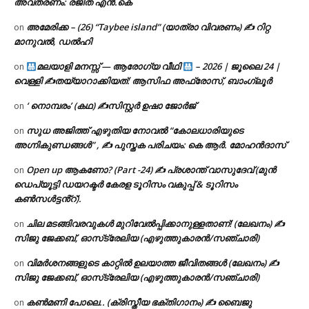
അവതരണം: രജിത എൻ.കെ
അമേരിക്ക – (26) “Taybee island” (യാത്രാ വിവരണം) ✍ റിറ്റ
on
മാനുവൽ, ഡൽഹി
മലയാളി മനസ്സ് — ആരോഗ്യ വീഥി
– 2026 | ജൂലൈ 24 |
on
വെള്ളി ✍
തയ്യാറാക്കിയത്: ആസിഫ അഫ്രോസ്, ബാംഗ്ലൂർ
‘ നൊമ്പരം’ (കഥ) ✍സിസ്റ്റർ ഉഷാ ജോർജ്
on
സുധ അജിത്ത് എഴുതിയ നോവൽ “കോലധാരിയുടെ
on
അഗ്നികുണ്ഡങ്ങള്‍” , ✍ പുസ്തക പരിചയം: കെ ആർ. മോഹൻദാസ്
Open up ആകണോ? (Part -24) ✍ പ്രശാന്ത് വാസുദേവ് (മുൻ
on
ഡെപ്യൂട്ടി ഡയറക്ടർ കേരള ടൂറിസം വകുപ്പ് & ടൂറിസം
കൺസൾട്ടൻ്റ്).
ചില മടങ്ങിവരവുകൾ മുറിവേൽപ്പിക്കാനുള്ളതാണ്! (ലേഖനം) ✍️
on
സിജു ജേക്കബ്, ഓസ്‌ട്രേലിയ (എഴുത്തുകാരൻ/സഞ്ചാരി)
വിമർശനങ്ങളുടെ കാറ്റിൽ ഉലയാത്ത ജീവിതങ്ങൾ (ലേഖനം) ✍️
on
സിജു ജേക്കബ്, ഓസ്‌ട്രേലിയ (എഴുത്തുകാരൻ/സഞ്ചാരി)
കൺമണി പോലെ.. (ക്രിസ്തീയ ഭക്തിഗാനം) ✍ ബൈജു
on