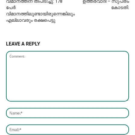
വിമാനത്തിന് തീപിടിച്ചു: 178
ഉത്തരവാദി – സുപ്രീം
പേർ
കോടതി.
വിമാനത്തിലുണ്ടായിരുന്നെങ്കിലും
എല്ലാവരും രക്ഷപെട്ടു
LEAVE A REPLY
Comment:
Nam
Emai