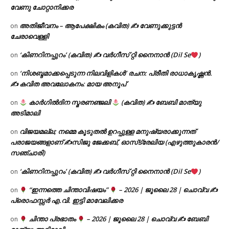
വേണു ചോറ്റാനിക്കര
അതിജീവനം – ആപേക്ഷികം (കവിത) ✍ വേണുക്കുട്ടൻ
on
ചേരാവെള്ളി
‘കിണറിനപ്പുറം’ (കവിത) ✍ വർഗീസ് റ്റി നൈനാൻ (Dil Se
)
on
‘നിശബ്ദമാക്കപ്പെടുന്ന നിലവിളികൾ’ രചന: പ്രീതി രാധാകൃഷ്ണൻ.
on
✍ കവിത അവലോകനം: മായ അനൂപ്
കാർഗിൽദിന സ്മരണഞ്ജലി
(കവിത) ✍ ബേബി മാത്യു
on
അടിമാലി
വിജയമല്ല; നമ്മെ കൂടുതൽ ഉറപ്പുള്ള മനുഷ്യരാക്കുന്നത്
on
പരാജയങ്ങളാണ് ✍️സിജു ജേക്കബ്, ഓസ്‌ട്രേലിയ (എഴുത്തുകാരൻ/
സഞ്ചാരി)
‘കിണറിനപ്പുറം’ (കവിത) ✍ വർഗീസ് റ്റി നൈനാൻ (Dil Se
)
on
“ഇന്നത്തെ ചിന്താവിഷയം”
– 2026 | ജൂലൈ 28 | ചൊവ്വ ✍
on
പ്രൊഫസ്സർ എ.വി. ഇട്ടി മാവേലിക്കര
ചിന്താ പ്രഭാതം
– 2026 | ജൂലൈ 28 | ചൊവ്വ ✍
ബേബി
on