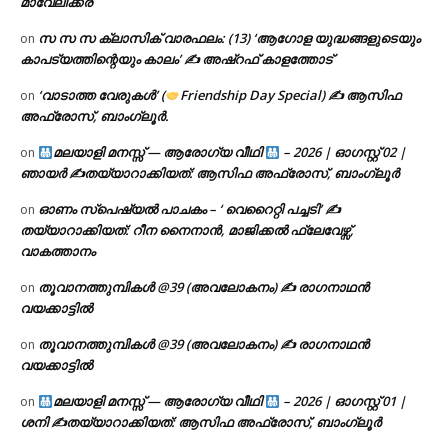
മാവേലിക്കര
സ സ സ ക്ലാസിക് വാരഫലം: (13) ‘ആഗോള യുദ്ധങ്ങളുടെയും
on
കാപട്യത്തിന്റെയും കാലം’ ✍ അഷ്റഫ് കാളത്തോട്
‘വാടാത്ത വേരുകൾ’ (
Friendship Day Special) ✍ ആസിഫ
on
അഫ്രോസ്, ബാംഗ്ലൂർ.
മലയാളി മനസ്സ് — ആരോഗ്യ വീഥി
– 2026 | ഓഗസ്റ്റ് 02 |
on
ഞായർ ✍
തയ്യാറാക്കിയത്: ആസിഫ അഫ്രോസ്, ബാംഗ്ലൂർ
ഓണം സ്പെഷ്യൽ പാചകം – ‘ വെറൈറ്റി പച്ചടി’ ✍
on
തയ്യാറാക്കിയത്: റീന നൈനാൻ, മാജിക്കൽ ഫ്ലേവേഴ്സ്,
വാകത്താനം
തൂവാനത്തുമ്പികൾ @39 (അവലോകനം) ✍ രാഗനാഥൻ
on
വയക്കാട്ടിൽ
തൂവാനത്തുമ്പികൾ @39 (അവലോകനം) ✍ രാഗനാഥൻ
on
വയക്കാട്ടിൽ
മലയാളി മനസ്സ് — ആരോഗ്യ വീഥി
– 2026 | ഓഗസ്റ്റ് 01 |
on
ശനി ✍
തയ്യാറാക്കിയത്: ആസിഫ അഫ്രോസ്, ബാംഗ്ലൂർ