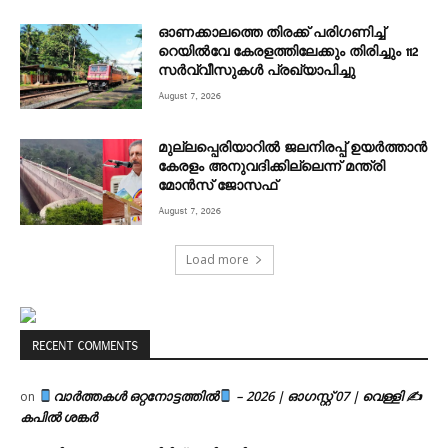
ഓണക്കാലത്തെ തിരക്ക് പരിഗണിച്ച്
റെയിൽവേ കേരളത്തിലേക്കും തിരിച്ചും 112
സർവ്വീസുകൾ പ്രഖ്യാപിച്ചു
August 7, 2026
മുല്ലപ്പെരിയാറിൽ ജലനിരപ്പ് ഉയർത്താൻ
കേരളം അനുവദിക്കില്ലെന്ന് മന്ത്രി
മോൻസ് ജോസഫ്
August 7, 2026
Load more
RECENT COMMENTS
വാർത്തകൾ ഒറ്റനോട്ടത്തിൽ
– 2026 | ഓഗസ്റ്റ് 07 | വെള്ളി ✍
on
കപിൽ ശങ്കർ