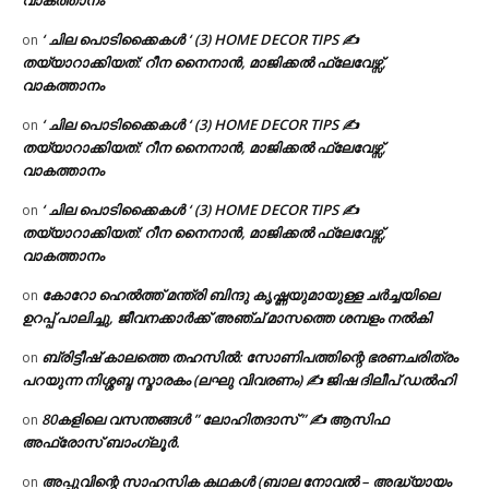
വാകത്താനം
‘ ചില പൊടിക്കൈകൾ ‘ (3) HOME DECOR TIPS ✍
on
തയ്യാറാക്കിയത്: റീന നൈനാൻ, മാജിക്കൽ ഫ്ലേവേഴ്സ്,
വാകത്താനം
‘ ചില പൊടിക്കൈകൾ ‘ (3) HOME DECOR TIPS ✍
on
തയ്യാറാക്കിയത്: റീന നൈനാൻ, മാജിക്കൽ ഫ്ലേവേഴ്സ്,
വാകത്താനം
‘ ചില പൊടിക്കൈകൾ ‘ (3) HOME DECOR TIPS ✍
on
തയ്യാറാക്കിയത്: റീന നൈനാൻ, മാജിക്കൽ ഫ്ലേവേഴ്സ്,
വാകത്താനം
കോറോ ഹെൽത്ത് മന്ത്രി ബിന്ദു കൃഷ്ണയുമായുള്ള ചർച്ചയിലെ
on
ഉറപ്പ് പാലിച്ചു, ജീവനക്കാർക്ക് അഞ്ച് മാസത്തെ ശമ്പളം നൽകി
ബ്രിട്ടീഷ് കാലത്തെ തഹസിൽ: സോണിപത്തിന്റെ ഭരണചരിത്രം
on
പറയുന്ന നിശ്ശബ്ദ സ്മാരകം (ലഘു വിവരണം) ✍ ജിഷ ദിലീപ് ഡൽഹി
80കളിലെ വസന്തങ്ങൾ ” ലോഹിതദാസ് ” ✍ ആസിഫ
on
അഫ്രോസ് ബാംഗ്ലൂർ.
അപ്പുവിന്റെ സാഹസിക കഥകൾ (ബാല നോവൽ – അദ്ധ്യായം
on