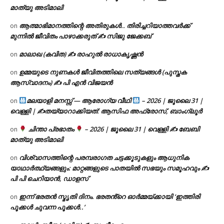
മാത്യു അടിമാലി
ആത്മാഭിമാനത്തിന്റെ അതിരുകൾ.. തിരിച്ചറിയാത്തവർക്ക്
on
മുന്നിൽ ജീവിതം പാഴാക്കരുത് ✍️ സിജു ജേക്കബ്
മാലാഖ (കവിത) ✍ രാഹുൽ രാധാകൃഷ്ണൻ
on
ഉമ്മയുടെ നുണകൾ ജീവിതത്തിലെ സത്യങ്ങൾ (പുസ്തക
on
ആസ്വാദനം) ✍ പി എൻ വിജയൻ
മലയാളി മനസ്സ് — ആരോഗ്യ വീഥി
– 2026 | ജൂലൈ 31 |
on
വെള്ളി | ✍
തയ്യാറാക്കിയത്: ആസിഫ അഫ്രോസ്, ബാംഗ്ലൂർ
ചിന്താ പ്രഭാതം
– 2026 | ജൂലൈ 31 | വെള്ളി ✍
ബേബി
on
മാത്യു അടിമാലി
വിശ്വാസത്തിന്റെ പരമ്പരാഗത ചട്ടക്കൂടുകളും ആധുനിക
on
യാഥാർത്ഥ്യങ്ങളും: മാറ്റങ്ങളുടെ പാതയിൽ സഭയും സമൂഹവും ✍
പി പി ചെറിയാൻ, ഡാളസ്
ഇന്ന് ഭരതൻ സ്മൃതി ദിനം. ഭരതൻ്റെ ഓർമ്മയ്ക്കായി ‘ഇത്തിരി
on
പൂക്കൾ ചുവന്ന പൂക്കൾ..’