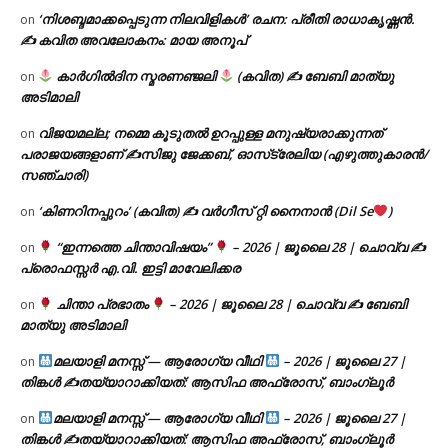
‘നിശബ്ദമാക്കപ്പെടുന്ന നിലവിളികൾ’ രചന: പ്രീതി രാധാകൃഷ്ണൻ.
on
✍ കവിത അവലോകനം: മായ അനൂപ്
കാർഗിൽദിന സ്മരണഞ്ജലി
(കവിത) ✍ ബേബി മാത്യു
on
അടിമാലി
വിജയമല്ല; നമ്മെ കൂടുതൽ ഉറപ്പുള്ള മനുഷ്യരാക്കുന്നത്
on
പരാജയങ്ങളാണ് ✍️സിജു ജേക്കബ്, ഓസ്‌ട്രേലിയ (എഴുത്തുകാരൻ/
സഞ്ചാരി)
‘കിണറിനപ്പുറം’ (കവിത) ✍ വർഗീസ് റ്റി നൈനാൻ (Dil Se
)
on
“ഇന്നത്തെ ചിന്താവിഷയം”
– 2026 | ജൂലൈ 28 | ചൊവ്വ ✍
on
പ്രൊഫസ്സർ എ.വി. ഇട്ടി മാവേലിക്കര
ചിന്താ പ്രഭാതം
– 2026 | ജൂലൈ 28 | ചൊവ്വ ✍
ബേബി
on
മാത്യു അടിമാലി
മലയാളി മനസ്സ് — ആരോഗ്യ വീഥി
– 2026 | ജൂലൈ 27 |
on
തിങ്കൾ ✍
തയ്യാറാക്കിയത്: ആസിഫ അഫ്രോസ്, ബാംഗ്ലൂർ
മലയാളി മനസ്സ് — ആരോഗ്യ വീഥി
– 2026 | ജൂലൈ 27 |
on
തിങ്കൾ ✍
തയ്യാറാക്കിയത്: ആസിഫ അഫ്രോസ്, ബാംഗ്ലൂർ