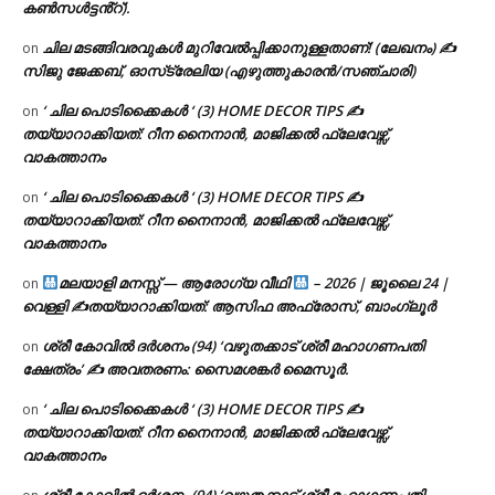
കൺസൾട്ടൻ്റ്).
ചില മടങ്ങിവരവുകൾ മുറിവേൽപ്പിക്കാനുള്ളതാണ്! (ലേഖനം) ✍️
on
സിജു ജേക്കബ്, ഓസ്‌ട്രേലിയ (എഴുത്തുകാരൻ/സഞ്ചാരി)
‘ ചില പൊടിക്കൈകൾ ‘ (3) HOME DECOR TIPS ✍
on
തയ്യാറാക്കിയത്: റീന നൈനാൻ, മാജിക്കൽ ഫ്ലേവേഴ്സ്,
വാകത്താനം
‘ ചില പൊടിക്കൈകൾ ‘ (3) HOME DECOR TIPS ✍
on
തയ്യാറാക്കിയത്: റീന നൈനാൻ, മാജിക്കൽ ഫ്ലേവേഴ്സ്,
വാകത്താനം
മലയാളി മനസ്സ് — ആരോഗ്യ വീഥി
– 2026 | ജൂലൈ 24 |
on
വെള്ളി ✍
തയ്യാറാക്കിയത്: ആസിഫ അഫ്രോസ്, ബാംഗ്ലൂർ
ശ്രീ കോവിൽ ദർശനം (94) ‘വഴുതക്കാട് ശ്രീ മഹാഗണപതി
on
ക്ഷേത്രം’ ✍ അവതരണം: സൈമശങ്കർ മൈസൂർ.
‘ ചില പൊടിക്കൈകൾ ‘ (3) HOME DECOR TIPS ✍
on
തയ്യാറാക്കിയത്: റീന നൈനാൻ, മാജിക്കൽ ഫ്ലേവേഴ്സ്,
വാകത്താനം