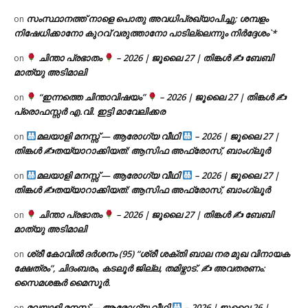
സംസ്ഥാനത്ത് നാളെ പൊതു അവധിപ്രഖ്യാപിച്ചു; ശമ്പളം
on
നിഷേധിക്കാനോ കുറവ് വരുത്താനോ പാടില്ലെന്നും നിർദ്ദേശം`*
ചിന്താ പ്രഭാതം
– 2026 | ജൂലൈ 27 | തിങ്കൾ ✍
ബേബി
on
മാത്യു അടിമാലി
“ഇന്നത്തെ ചിന്താവിഷയം”
– 2026 | ജൂലൈ 27 | തിങ്കൾ ✍
on
പ്രൊഫസ്സർ എ.വി. ഇട്ടി മാവേലിക്കര
മലയാളി മനസ്സ് — ആരോഗ്യ വീഥി
– 2026 | ജൂലൈ 27 |
on
തിങ്കൾ ✍
തയ്യാറാക്കിയത്: ആസിഫ അഫ്രോസ്, ബാംഗ്ലൂർ
മലയാളി മനസ്സ് — ആരോഗ്യ വീഥി
– 2026 | ജൂലൈ 27 |
on
തിങ്കൾ ✍
തയ്യാറാക്കിയത്: ആസിഫ അഫ്രോസ്, ബാംഗ്ലൂർ
ചിന്താ പ്രഭാതം
– 2026 | ജൂലൈ 27 | തിങ്കൾ ✍
ബേബി
on
മാത്യു അടിമാലി
ശ്രീ കോവിൽ ദർശനം (95) “ശ്രീ ശക്തി ബാല നര മുഖ വിനായക
on
ക്ഷേത്രം”, ചിദംബരം, കടലൂർ ജില്ല, തമിഴ്നാട്. ✍ അവതരണം:
സൈമശങ്കർ മൈസൂർ.
മലയാളി മനസ്സ് — ആരോഗ്യ വീഥി
– 2026 | ജൂലൈ 26 |
on