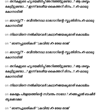
തറികളുടെ ഹൃദയമിടിപ്പ് അറിഞ്ഞിട്ടുണ്ടോ..? ആ ശബ്ദം
on
കേട്ടിട്ടുണ്ടോ…? ഇന്ന് ദേശീയ കൈത്തറി ദിനം..!! ✍ ലാലു
കോനാടിൽ
ഓഗസ്റ്റ് 𝟕 – രവീന്ദ്രനാഥ ടാഗോറിന്റെ സ്മൃതിദിനം ✍ ലാലു
on
കോനാടിൽ
നിലാവിനെ നൽകിയവൾ (കഥ)✍ജയകുമാരി കൊല്ലം
on
” ഓണപ്പുലരികൾ ” (കവിത) ✍ രേഖ രാജ്
on
ഓഗസ്റ്റ് 𝟕 – രവീന്ദ്രനാഥ ടാഗോറിന്റെ സ്മൃതിദിനം ✍ ലാലു
on
കോനാടിൽ
തറികളുടെ ഹൃദയമിടിപ്പ് അറിഞ്ഞിട്ടുണ്ടോ..? ആ ശബ്ദം
on
കേട്ടിട്ടുണ്ടോ…? ഇന്ന് ദേശീയ കൈത്തറി ദിനം..!! ✍ ലാലു
കോനാടിൽ
നിലാവിനെ നൽകിയവൾ (കഥ)✍ജയകുമാരി കൊല്ലം
on
കേരളം പ്രളയത്തിന്റെ സ്വന്തം നാടോ ? ✍️അഫ്സൽ ബഷീർ
on
തൃക്കോമല
” ഓണപ്പുലരികൾ ” (കവിത) ✍ രേഖ രാജ്
on