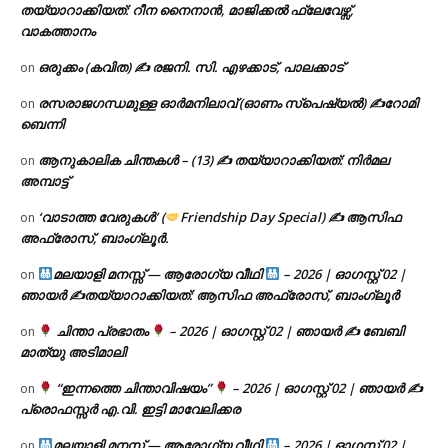
തയ്യാറാക്കിയത്: റീന നൈനാൻ, മാജിക്കൽ ഫ്ലേവേഴ്സ്,
വാകത്താനം
ഒരുക്കം (കവിത) ✍ രജനി. സി. എഴക്കാട്, പാലക്കാട്
on
രസരാജഗന്ധമുള്ള ഓർമനിലാവ് (ഓണം സ്‌പെഷ്യൽ) ✍റോമി
on
ബെന്നി
ആനുകാലിക ചിന്തകൾ – (13) ✍ തയ്യാറാക്കിയത്: നിർമല
on
അമ്പാട്ട്
‘വാടാത്ത വേരുകൾ’ (
Friendship Day Special) ✍ ആസിഫ
on
അഫ്രോസ്, ബാംഗ്ലൂർ.
മലയാളി മനസ്സ് — ആരോഗ്യ വീഥി
– 2026 | ഓഗസ്റ്റ് 02 |
on
ഞായർ ✍
തയ്യാറാക്കിയത്: ആസിഫ അഫ്രോസ്, ബാംഗ്ലൂർ
ചിന്താ പ്രഭാതം
– 2026 | ഓഗസ്റ്റ് 02 | ഞായർ ✍
ബേബി
on
മാത്യു അടിമാലി
“ഇന്നത്തെ ചിന്താവിഷയം”
– 2026 | ഓഗസ്റ്റ് 02 | ഞായർ ✍
on
പ്രൊഫസ്സർ എ.വി. ഇട്ടി മാവേലിക്കര
മലയാളി മനസ്സ് — ആരോഗ്യ വീഥി
– 2026 | ഓഗസ്റ്റ് 02 |
on