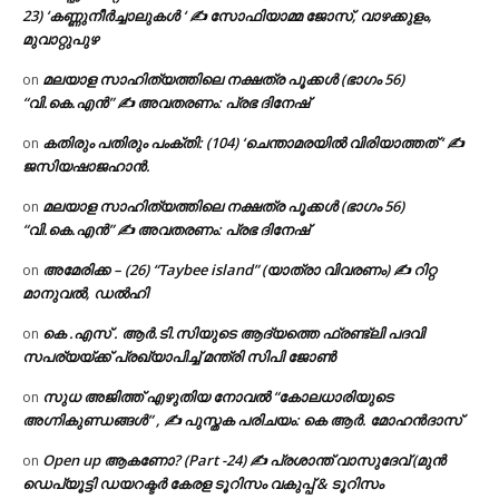
23) ‘കണ്ണുനീർച്ചാലുകൾ ‘ ✍ സോഫിയാമ്മ ജോസ്, വാഴക്കുളം,
മുവാറ്റുപുഴ
മലയാള സാഹിത്യത്തിലെ നക്ഷത്ര പൂക്കൾ (ഭാഗം 56)
on
“വി.കെ.എൻ” ✍ അവതരണം: പ്രഭ ദിനേഷ്
കതിരും പതിരും പംക്തി: (104) ‘ചെന്താമരയിൽ വിരിയാത്തത് ‘ ✍
on
ജസിയഷാജഹാൻ.
മലയാള സാഹിത്യത്തിലെ നക്ഷത്ര പൂക്കൾ (ഭാഗം 56)
on
“വി.കെ.എൻ” ✍ അവതരണം: പ്രഭ ദിനേഷ്
അമേരിക്ക – (26) “Taybee island” (യാത്രാ വിവരണം) ✍ റിറ്റ
on
മാനുവൽ, ഡൽഹി
കെ .എസ് . ആർ.ടി.സിയുടെ ആദ്യത്തെ ഫ്രണ്ട്ലി പദവി
on
സപര്യയ്ക്ക് പ്രഖ്യാപിച്ച് മന്ത്രി സിപി ജോൺ
സുധ അജിത്ത് എഴുതിയ നോവൽ “കോലധാരിയുടെ
on
അഗ്നികുണ്ഡങ്ങള്‍” , ✍ പുസ്തക പരിചയം: കെ ആർ. മോഹൻദാസ്
Open up ആകണോ? (Part -24) ✍ പ്രശാന്ത് വാസുദേവ് (മുൻ
on
ഡെപ്യൂട്ടി ഡയറക്ടർ കേരള ടൂറിസം വകുപ്പ് & ടൂറിസം