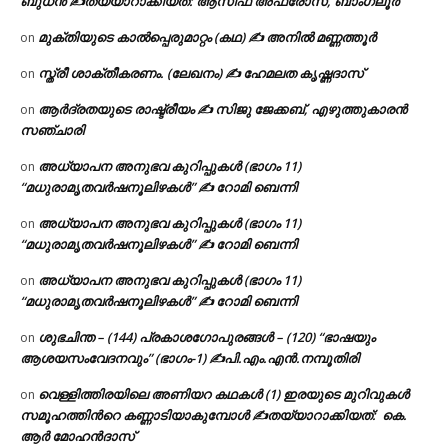
ബുധൻ ✍
തയ്യാറാക്കിയത്: ആസിഫ അഫ്രോസ്, ബാംഗ്ലൂർ
മുക്തിയുടെ കാൽപ്പെരുമാറ്റം (കഥ) ✍ അനിൽ മണ്ണത്തൂർ
on
സ്ത്രീ ശാക്തീകരണം. (ലേഖനം) ✍ ഹേമലത കൃഷ്ണദാസ്
on
ആർദ്രതയുടെ രാഷ്ട്രീയം ✍️ സിജു ജേക്കബ്, എഴുത്തുകാരൻ
on
സഞ്ചാരി
അധ്യാപന അനുഭവ കുറിപ്പുകൾ (ഭാഗം 11)
on
“മധുരാമൃതവർഷനൂലിഴകൾ” ✍ റോമി ബെന്നി
അധ്യാപന അനുഭവ കുറിപ്പുകൾ (ഭാഗം 11)
on
“മധുരാമൃതവർഷനൂലിഴകൾ” ✍ റോമി ബെന്നി
അധ്യാപന അനുഭവ കുറിപ്പുകൾ (ഭാഗം 11)
on
“മധുരാമൃതവർഷനൂലിഴകൾ” ✍ റോമി ബെന്നി
ശുഭചിന്ത – (144) പ്രകാശഗോപുരങ്ങൾ – (120) “ഭാഷയും
on
ആശയസംവേദനവും” (ഭാഗം-1) ✍പി.എം.എൻ.നമ്പൂതിരി
വെള്ളിത്തിരയിലെ അണിയറ കഥകൾ (1) ഇരയുടെ മുറിവുകൾ
on
സമൂഹത്തിന്‍റെ കണ്ണാടിയാകുമ്പോൾ ✍തയ്യാറാക്കിയത്: കെ.
ആര്‍ മോഹന്‍ദാസ്