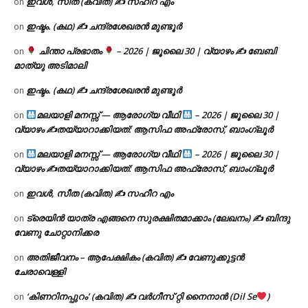
ഇവൾ, സീത (കവിത) ✍ സഹീറ എം
on
ഇഷ്ടം. (കഥ) ✍ ചന്ദ്രശേഖരൻ മുണ്ടൂർ
on
ചിന്താ പ്രഭാതം
– 2026 | ജൂലൈ 30 | വ്യാഴം ✍
ബേബി
on
മാത്യു അടിമാലി
ഇഷ്ടം. (കഥ) ✍ ചന്ദ്രശേഖരൻ മുണ്ടൂർ
on
മലയാളി മനസ്സ് — ആരോഗ്യ വീഥി
– 2026 | ജൂലൈ 30 |
on
വ്യാഴം ✍
തയ്യാറാക്കിയത്: ആസിഫ അഫ്രോസ്, ബാംഗ്ലൂർ
മലയാളി മനസ്സ് — ആരോഗ്യ വീഥി
– 2026 | ജൂലൈ 30 |
on
വ്യാഴം ✍
തയ്യാറാക്കിയത്: ആസിഫ അഫ്രോസ്, ബാംഗ്ലൂർ
ഇവൾ, സീത (കവിത) ✍ സഹീറ എം
on
ട്രെയിൻ യാത്ര എങ്ങനെ സുരക്ഷിതമാക്കാം (ലേഖനം) ✍ ബിന്ദു
on
വേണു ചോറ്റാനിക്കര
അതിജീവനം – ആപേക്ഷികം (കവിത) ✍ വേണുക്കുട്ടൻ
on
ചേരാവെള്ളി
‘കിണറിനപ്പുറം’ (കവിത) ✍ വർഗീസ് റ്റി നൈനാൻ (Dil Se
)
on