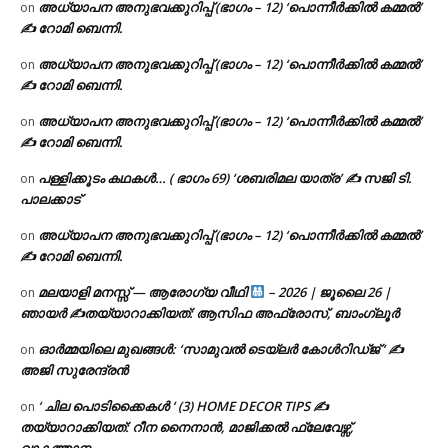
അധ്യാപന അനുഭവക്കുറിപ്പ് (ഭാഗം – 12) ‘പൊന്നീർക്കിൽ കമ്മൽ’
on
✍ റോമി ബെന്നി.
അധ്യാപന അനുഭവക്കുറിപ്പ് (ഭാഗം – 12) ‘പൊന്നീർക്കിൽ കമ്മൽ’
on
✍ റോമി ബെന്നി.
അധ്യാപന അനുഭവക്കുറിപ്പ് (ഭാഗം – 12) ‘പൊന്നീർക്കിൽ കമ്മൽ’
on
✍ റോമി ബെന്നി.
പള്ളിക്കൂടം കഥകൾ… ( ഭാഗം 69) ‘ശബരിമല യാത്ര’ ✍ സജി ടി.
on
പാലക്കാട്
അധ്യാപന അനുഭവക്കുറിപ്പ് (ഭാഗം – 12) ‘പൊന്നീർക്കിൽ കമ്മൽ’
on
✍ റോമി ബെന്നി.
മലയാളി മനസ്സ് — ആരോഗ്യ വീഥി
– 2026 | ജൂലൈ 26 |
on
ഞായർ ✍
തയ്യാറാക്കിയത്: ആസിഫ അഫ്രോസ്, ബാംഗ്ലൂർ
ഓർമ്മയിലെ മുഖങ്ങൾ: ‘സാമുവൽ ടെയ്ലർ കോൾറിഡ്ജ് ‘ ✍
on
അജി സുരേന്ദ്രൻ
‘ ചില പൊടിക്കൈകൾ ‘ (3) HOME DECOR TIPS ✍
on
തയ്യാറാക്കിയത്: റീന നൈനാൻ, മാജിക്കൽ ഫ്ലേവേഴ്സ്,