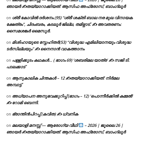
ഞായർ ✍
തയ്യാറാക്കിയത്: ആസിഫ അഫ്രോസ്, ബാംഗ്ലൂർ
ശ്രീ കോവിൽ ദർശനം (95) “ശ്രീ ശക്തി ബാല നര മുഖ വിനായക
on
ക്ഷേത്രം”, ചിദംബരം, കടലൂർ ജില്ല, തമിഴ്നാട്. ✍ അവതരണം:
സൈമശങ്കർ മൈസൂർ.
മിശിഹായുടെ സ്നേഹിതർ(53) “വിശുദ്ധ എമിലിയാനയും വിശുദ്ധ
on
ടര്‍സില്ലയും” ✍ നൈനാൻ വാകത്താനം
പള്ളിക്കൂടം കഥകൾ… ( ഭാഗം 69) ‘ശബരിമല യാത്ര’ ✍ സജി ടി.
on
പാലക്കാട്
ആനുകാലിക ചിന്തകൾ – 12 ✍തയ്യാറാക്കിയത്: നിർമല
on
അമ്പാട്ട്
അധ്യാപന അനുഭവക്കുറിപ്പ് (ഭാഗം – 12) ‘പൊന്നീർക്കിൽ കമ്മൽ’
on
✍ റോമി ബെന്നി.
ഭ്രാന്തിൻപിറപ്പ് (കവിത) ✍ ധ്വനിക
on
മലയാളി മനസ്സ് — ആരോഗ്യ വീഥി
– 2026 | ജൂലൈ 26 |
on
ഞായർ ✍
തയ്യാറാക്കിയത്: ആസിഫ അഫ്രോസ്, ബാംഗ്ലൂർ