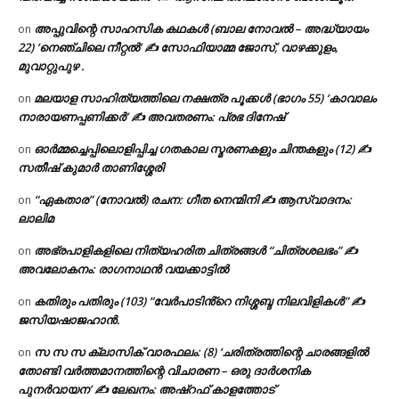
അപ്പുവിന്റെ സാഹസിക കഥകൾ (ബാല നോവൽ – അദ്ധ്യായം
on
22) ‘നെഞ്ചിലെ നീറ്റൽ’ ✍ സോഫിയാമ്മ ജോസ്, വാഴക്കുളം,
മുവാറ്റുപുഴ .
മലയാള സാഹിത്യത്തിലെ നക്ഷത്ര പൂക്കൾ (ഭാഗം 55) ‘കാവാലം
on
നാരായണപ്പണിക്കർ’ ✍ അവതരണം: പ്രഭ ദിനേഷ്
ഓർമ്മച്ചെപ്പിലൊളിപ്പിച്ച ഗതകാല സ്മരണകളും ചിന്തകളും (12) ✍
on
സതീഷ് കുമാർ താണിശ്ശേരി
“ഏകതാര” (നോവൽ) രചന: ഗീത നെന്മിനി ✍ ആസ്വാദനം:
on
ലാലിമ
അഭ്രപാളികളിലെ നിത്യഹരിത ചിത്രങ്ങൾ “ചിത്രശലഭം” ✍
on
അവലോകനം: രാഗനാഥൻ വയക്കാട്ടിൽ
കതിരും പതിരും (103) “വേർപാടിൻ്റെ നിശ്ശബ്ദ നിലവിളികൾ” ✍
on
ജസിയഷാജഹാൻ.
സ സ സ ക്ലാസിക് വാരഫലം: (8) ‘ചരിത്രത്തിന്റെ ചാരങ്ങളിൽ
on
തോണ്ടി വർത്തമാനത്തിന്റെ വിചാരണ – ഒരു ദാർശനിക
പുനർവായന’ ✍ ലേഖനം: അഷ്റഫ് കാളത്തോട്