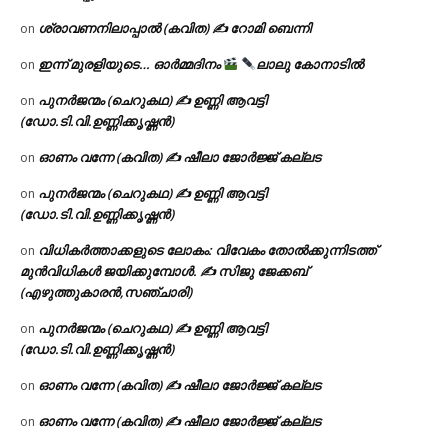
ശ്രാവണനിലാപ്പാൽ (കവിത) ✍ റോമി ബെന്നി
on
ഇന്ന് മുരളിയുടെ… ഓർമ്മദിനം
ലാലു കോനാടിൽ
on
പുനർജന്മം (ചെറുകഥ) ✍ ഉണ്ണി ആവട്ടി
on
(ഡോ.ടി.വി.ഉണ്ണിക്കൃഷ്ണൻ)
ഓണം വന്നേ (കവിത) ✍ ഷീലാ ജോർജ്ജ് കല്ലട
on
പുനർജന്മം (ചെറുകഥ) ✍ ഉണ്ണി ആവട്ടി
on
(ഡോ.ടി.വി.ഉണ്ണിക്കൃഷ്ണൻ)
വിധികർത്താക്കളുടെ ലോകം: വിവേകം തോൽക്കുന്നിടത്ത്
on
മുൻവിധികൾ ജയിക്കുമ്പോൾ. ✍️ സിജു ജേക്കബ്
(എഴുത്തുകാരൻ,സഞ്ചാരി)
പുനർജന്മം (ചെറുകഥ) ✍ ഉണ്ണി ആവട്ടി
on
(ഡോ.ടി.വി.ഉണ്ണിക്കൃഷ്ണൻ)
ഓണം വന്നേ (കവിത) ✍ ഷീലാ ജോർജ്ജ് കല്ലട
on
ഓണം വന്നേ (കവിത) ✍ ഷീലാ ജോർജ്ജ് കല്ലട
on