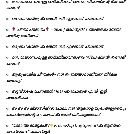
രസരാജഗന്ധമുള്ള ഓർമനിലാവ് (ഓണം സ്‌പെഷ്യൽ) ✍റോമി
on
ബെന്നി
ഒരുക്കം (കവിത) ✍ രജനി. സി. എഴക്കാട്, പാലക്കാട്
on
ചിന്താ പ്രഭാതം
– 2026 | ഓഗസ്റ്റ് 02 | ഞായർ ✍
ബേബി
on
മാത്യു അടിമാലി
ഒരുക്കം (കവിത) ✍ രജനി. സി. എഴക്കാട്, പാലക്കാട്
on
രസരാജഗന്ധമുള്ള ഓർമനിലാവ് (ഓണം സ്‌പെഷ്യൽ) ✍റോമി
on
ബെന്നി
ആനുകാലിക ചിന്തകൾ – (13) ✍ തയ്യാറാക്കിയത്: നിർമല
on
അമ്പാട്ട്
സുവിശേഷ വചനങ്ങൾ (164) പ്രൊഫസ്സർ എ.വി. ഇട്ടി,
on
മാവേലിക്കര
സ സ സ ക്ലാസിക് വാരഫലം: (13) ‘ആഗോള യുദ്ധങ്ങളുടെയും
on
കാപട്യത്തിന്റെയും കാലം’ ✍ അഷ്റഫ് കാളത്തോട്
‘വാടാത്ത വേരുകൾ’ (
Friendship Day Special) ✍ ആസിഫ
on
അഫ്രോസ്, ബാംഗ്ലൂർ.