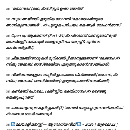
‘ നൊമ്പരം’ (കഥ) ✍സിസ്റ്റർ ഉഷാ ജോർജ്
on
സുധ അജിത്ത് എഴുതിയ നോവൽ “കോലധാരിയുടെ
on
അഗ്നികുണ്ഡങ്ങള്‍” , ✍ പുസ്തക പരിചയം: കെ ആർ. മോഹൻദാസ്
Open up ആകണോ? (Part -24) ✍ പ്രശാന്ത് വാസുദേവ് (മുൻ
on
ഡെപ്യൂട്ടി ഡയറക്ടർ കേരള ടൂറിസം വകുപ്പ് & ടൂറിസം
കൺസൾട്ടൻ്റ്).
ചില മടങ്ങിവരവുകൾ മുറിവേൽപ്പിക്കാനുള്ളതാണ്! (ലേഖനം) ✍️
on
സിജു ജേക്കബ്, ഓസ്‌ട്രേലിയ (എഴുത്തുകാരൻ/സഞ്ചാരി)
വിമർശനങ്ങളുടെ കാറ്റിൽ ഉലയാത്ത ജീവിതങ്ങൾ (ലേഖനം) ✍️
on
സിജു ജേക്കബ്, ഓസ്‌ട്രേലിയ (എഴുത്തുകാരൻ/സഞ്ചാരി)
കൺമണി പോലെ.. (ക്രിസ്തീയ ഭക്തിഗാനം) ✍ ബൈജു
on
തെക്കുംപുറത്ത്
കാലാനുസൃത കുറിപ്പുകൾ (5) ‘തണൽ നഷ്ടപ്പെടുന്ന വാർദ്ധക്യം’
on
✍ സൈമ ശങ്കർ മൈസൂർ
മലയാളി മനസ്സ് — ആരോഗ്യ വീഥി
– 2026 | ജൂലൈ 22 |
on