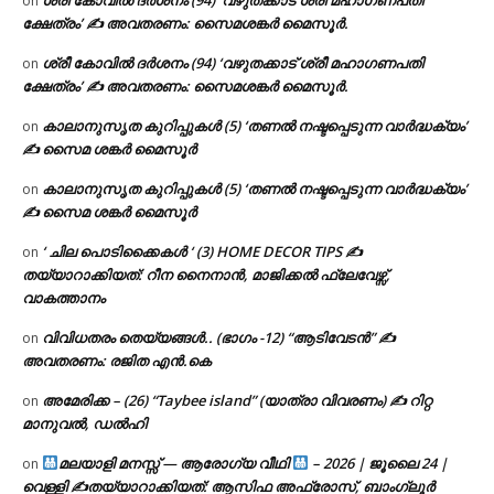
ശ്രീ കോവിൽ ദർശനം (94) ‘വഴുതക്കാട് ശ്രീ മഹാഗണപതി
on
ക്ഷേത്രം’ ✍ അവതരണം: സൈമശങ്കർ മൈസൂർ.
ശ്രീ കോവിൽ ദർശനം (94) ‘വഴുതക്കാട് ശ്രീ മഹാഗണപതി
on
ക്ഷേത്രം’ ✍ അവതരണം: സൈമശങ്കർ മൈസൂർ.
കാലാനുസൃത കുറിപ്പുകൾ (5) ‘തണൽ നഷ്ടപ്പെടുന്ന വാർദ്ധക്യം’
on
✍ സൈമ ശങ്കർ മൈസൂർ
കാലാനുസൃത കുറിപ്പുകൾ (5) ‘തണൽ നഷ്ടപ്പെടുന്ന വാർദ്ധക്യം’
on
✍ സൈമ ശങ്കർ മൈസൂർ
‘ ചില പൊടിക്കൈകൾ ‘ (3) HOME DECOR TIPS ✍
on
തയ്യാറാക്കിയത്: റീന നൈനാൻ, മാജിക്കൽ ഫ്ലേവേഴ്സ്,
വാകത്താനം
വിവിധതരം തെയ്യങ്ങൾ.. (ഭാഗം -12) “ആടിവേടൻ” ✍
on
അവതരണം: രജിത എൻ.കെ
അമേരിക്ക – (26) “Taybee island” (യാത്രാ വിവരണം) ✍ റിറ്റ
on
മാനുവൽ, ഡൽഹി
മലയാളി മനസ്സ് — ആരോഗ്യ വീഥി
– 2026 | ജൂലൈ 24 |
on
വെള്ളി ✍
തയ്യാറാക്കിയത്: ആസിഫ അഫ്രോസ്, ബാംഗ്ലൂർ