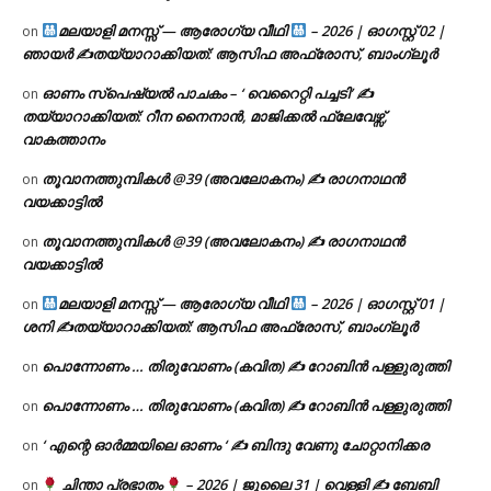
മലയാളി മനസ്സ് — ആരോഗ്യ വീഥി
– 2026 | ഓഗസ്റ്റ് 02 |
on
ഞായർ ✍
തയ്യാറാക്കിയത്: ആസിഫ അഫ്രോസ്, ബാംഗ്ലൂർ
ഓണം സ്പെഷ്യൽ പാചകം – ‘ വെറൈറ്റി പച്ചടി’ ✍
on
തയ്യാറാക്കിയത്: റീന നൈനാൻ, മാജിക്കൽ ഫ്ലേവേഴ്സ്,
വാകത്താനം
തൂവാനത്തുമ്പികൾ @39 (അവലോകനം) ✍ രാഗനാഥൻ
on
വയക്കാട്ടിൽ
തൂവാനത്തുമ്പികൾ @39 (അവലോകനം) ✍ രാഗനാഥൻ
on
വയക്കാട്ടിൽ
മലയാളി മനസ്സ് — ആരോഗ്യ വീഥി
– 2026 | ഓഗസ്റ്റ് 01 |
on
ശനി ✍
തയ്യാറാക്കിയത്: ആസിഫ അഫ്രോസ്, ബാംഗ്ലൂർ
പൊന്നോണം … തിരുവോണം (കവിത) ✍ റോബിൻ പള്ളുരുത്തി
on
പൊന്നോണം … തിരുവോണം (കവിത) ✍ റോബിൻ പള്ളുരുത്തി
on
‘ എന്റെ ഓർമ്മയിലെ ഓണം ‘ ✍ ബിന്ദു വേണു ചോറ്റാനിക്കര
on
ചിന്താ പ്രഭാതം
– 2026 | ജൂലൈ 31 | വെള്ളി ✍
ബേബി
on