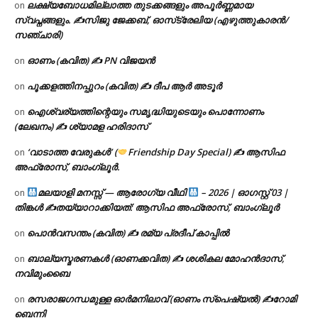
ലക്ഷ്യബോധമില്ലാത്ത തുടക്കങ്ങളും അപൂർണ്ണമായ
on
സ്വപ്നങ്ങളും. ✍️സിജു ജേക്കബ്, ഓസ്‌ട്രേലിയ (എഴുത്തുകാരൻ/
സഞ്ചാരി)
ഓണം (കവിത) ✍ PN വിജയൻ
on
പൂക്കളത്തിനപ്പുറം (കവിത) ✍ ദീപ ആർ അടൂർ
on
ഐശ്വര്യത്തിന്റെയും സമൃദ്ധിയുടെയും പൊന്നോണം
on
(ലേഖനം) ✍ ശ്യാമള ഹരിദാസ്
‘വാടാത്ത വേരുകൾ’ (
Friendship Day Special) ✍ ആസിഫ
on
അഫ്രോസ്, ബാംഗ്ലൂർ.
മലയാളി മനസ്സ് — ആരോഗ്യ വീഥി
– 2026 | ഓഗസ്റ്റ് 03 |
on
തിങ്കൾ ✍
തയ്യാറാക്കിയത്: ആസിഫ അഫ്രോസ്, ബാംഗ്ലൂർ
പൊൻവസന്തം (കവിത) ✍ രമ്യ പ്രദീപ് കാപ്പിൽ
on
ബാല്യസ്മരണകൾ (ഓണക്കവിത) ✍ ശശികല മോഹൻദാസ്,
on
നവിമുംബൈ
രസരാജഗന്ധമുള്ള ഓർമനിലാവ് (ഓണം സ്‌പെഷ്യൽ) ✍റോമി
on
ബെന്നി