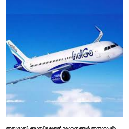
അബുദാബി: ഓഗസ്റ്റ് 10 മുതൽ കോയമ്പത്തൂർ അന്താരാഷ്ട്ര