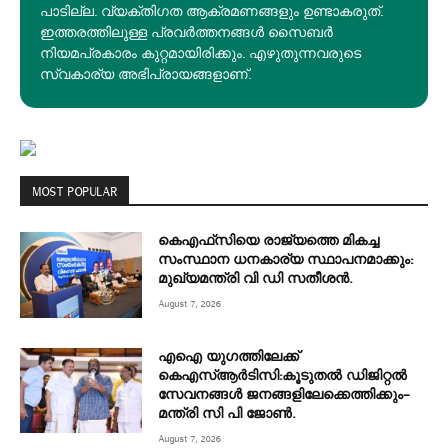
പാടില്ല. വ്യക്തിഗത ആക്രമണങ്ങളും ഉണ്ടാകരുത്.
ഇത്തരത്തിലുള്ള പ്രവർത്തനങ്ങൾ സൈബർ
നിയമപ്രകാരം കുറ്റമായിരിക്കും. എഴുതുന്നവരുടെ
സ്വകാര്യ അഭിപ്രായങ്ങളാണ്.
MOST POPULAR
കെഎഫ്‌സിയെ രാജ്യത്തെ മികച്ച
സംസ്ഥാന ധനകാര്യ സ്ഥാപനമാക്കും:
മുഖ്യമന്ത്രി വി ഡി സതീശൻ.
August 7, 2026
എഐ യുഗത്തിലേക്ക്
കെഎസ്ആർടിസി:കൂടുതൽ ഡിജിറ്റൽ
സേവനങ്ങൾ ജനങ്ങളിലേക്കെത്തിക്കും–
മന്ത്രി സി പി ജോൺ.
August 7, 2026