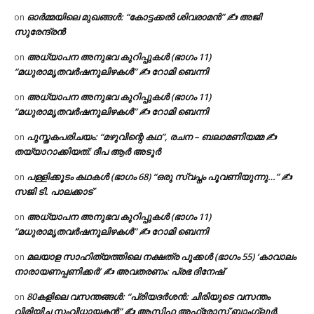
ഓർമ്മയിലെ മുഖങ്ങൾ: “കോട്ടക്കൽ ശിവരാമൻ” ✍ അജി
on
സുരേന്ദ്രൻ
അധ്യാപന അനുഭവ കുറിപ്പുകൾ (ഭാഗം 11)
on
“മധുരാമൃതവർഷനൂലിഴകൾ” ✍ റോമി ബെന്നി
അധ്യാപന അനുഭവ കുറിപ്പുകൾ (ഭാഗം 11)
on
“മധുരാമൃതവർഷനൂലിഴകൾ” ✍ റോമി ബെന്നി
പുസ്തകപരിചയം: “മഴുവിന്റെ കഥ”, രചന – ബലാമണിയമ്മ ✍
on
തയ്യാറാക്കിയത്: ദീപ ആർ അടൂർ
പള്ളിക്കൂടം കഥകൾ (ഭാഗം 68) “ഒരു സ്വപ്നം പൂവണിയുന്നു…” ✍
on
സജി ടി. പാലക്കാട്
അധ്യാപന അനുഭവ കുറിപ്പുകൾ (ഭാഗം 11)
on
“മധുരാമൃതവർഷനൂലിഴകൾ” ✍ റോമി ബെന്നി
മലയാള സാഹിത്യത്തിലെ നക്ഷത്ര പൂക്കൾ (ഭാഗം 55) ‘കാവാലം
on
നാരായണപ്പണിക്കർ’ ✍ അവതരണം: പ്രഭ ദിനേഷ്
80കളിലെ വസന്തങ്ങൾ: “പ്രിയദർശൻ: ചിരിയുടെ വസന്തം
on
വിരിയിച്ച സംവിധായകൻ” ✍ ആസിഫ അഫ്രോസ് ബാംഗ്ലൂർ.