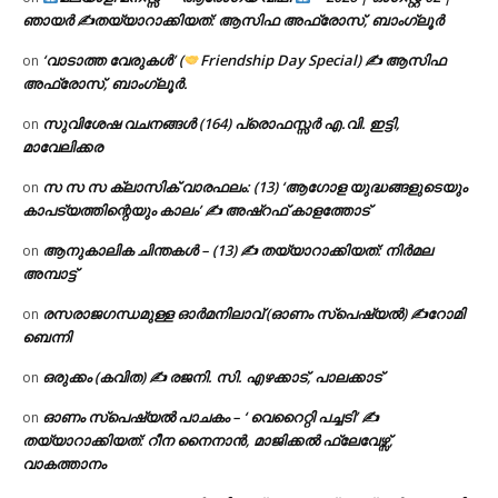
ഞായർ ✍
തയ്യാറാക്കിയത്: ആസിഫ അഫ്രോസ്, ബാംഗ്ലൂർ
‘വാടാത്ത വേരുകൾ’ (
Friendship Day Special) ✍ ആസിഫ
on
അഫ്രോസ്, ബാംഗ്ലൂർ.
സുവിശേഷ വചനങ്ങൾ (164) പ്രൊഫസ്സർ എ.വി. ഇട്ടി,
on
മാവേലിക്കര
സ സ സ ക്ലാസിക് വാരഫലം: (13) ‘ആഗോള യുദ്ധങ്ങളുടെയും
on
കാപട്യത്തിന്റെയും കാലം’ ✍ അഷ്റഫ് കാളത്തോട്
ആനുകാലിക ചിന്തകൾ – (13) ✍ തയ്യാറാക്കിയത്: നിർമല
on
അമ്പാട്ട്
രസരാജഗന്ധമുള്ള ഓർമനിലാവ് (ഓണം സ്‌പെഷ്യൽ) ✍റോമി
on
ബെന്നി
ഒരുക്കം (കവിത) ✍ രജനി. സി. എഴക്കാട്, പാലക്കാട്
on
ഓണം സ്പെഷ്യൽ പാചകം – ‘ വെറൈറ്റി പച്ചടി’ ✍
on
തയ്യാറാക്കിയത്: റീന നൈനാൻ, മാജിക്കൽ ഫ്ലേവേഴ്സ്,
വാകത്താനം