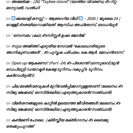
അമേരിക്ക – (26) “Taybee island” (യാത്രാ വിവരണം) ✍ റിറ്റ
on
മാനുവൽ, ഡൽഹി
മലയാളി മനസ്സ് — ആരോഗ്യ വീഥി
– 2026 | ജൂലൈ 24 |
on
വെള്ളി ✍
തയ്യാറാക്കിയത്: ആസിഫ അഫ്രോസ്, ബാംഗ്ലൂർ
‘ നൊമ്പരം’ (കഥ) ✍സിസ്റ്റർ ഉഷാ ജോർജ്
on
സുധ അജിത്ത് എഴുതിയ നോവൽ “കോലധാരിയുടെ
on
അഗ്നികുണ്ഡങ്ങള്‍” , ✍ പുസ്തക പരിചയം: കെ ആർ. മോഹൻദാസ്
Open up ആകണോ? (Part -24) ✍ പ്രശാന്ത് വാസുദേവ് (മുൻ
on
ഡെപ്യൂട്ടി ഡയറക്ടർ കേരള ടൂറിസം വകുപ്പ് & ടൂറിസം
കൺസൾട്ടൻ്റ്).
ചില മടങ്ങിവരവുകൾ മുറിവേൽപ്പിക്കാനുള്ളതാണ്! (ലേഖനം) ✍️
on
സിജു ജേക്കബ്, ഓസ്‌ട്രേലിയ (എഴുത്തുകാരൻ/സഞ്ചാരി)
വിമർശനങ്ങളുടെ കാറ്റിൽ ഉലയാത്ത ജീവിതങ്ങൾ (ലേഖനം) ✍️
on
സിജു ജേക്കബ്, ഓസ്‌ട്രേലിയ (എഴുത്തുകാരൻ/സഞ്ചാരി)
കൺമണി പോലെ.. (ക്രിസ്തീയ ഭക്തിഗാനം) ✍ ബൈജു
on
തെക്കുംപുറത്ത്