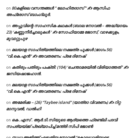
80കളിലെ വസന്തങ്ങൾ ” ലോഹിതദാസ് ” ✍ ആസിഫ
on
അഫ്രോസ് ബാംഗ്ലൂർ.
അപ്പുവിന്റെ സാഹസിക കഥകൾ (ബാല നോവൽ – അദ്ധ്യായം
on
23) ‘കണ്ണുനീർച്ചാലുകൾ ‘ ✍ സോഫിയാമ്മ ജോസ്, വാഴക്കുളം,
മുവാറ്റുപുഴ
മലയാള സാഹിത്യത്തിലെ നക്ഷത്ര പൂക്കൾ (ഭാഗം 56)
on
“വി.കെ.എൻ” ✍ അവതരണം: പ്രഭ ദിനേഷ്
കതിരും പതിരും പംക്തി: (104) ‘ചെന്താമരയിൽ വിരിയാത്തത് ‘ ✍
on
ജസിയഷാജഹാൻ.
മലയാള സാഹിത്യത്തിലെ നക്ഷത്ര പൂക്കൾ (ഭാഗം 56)
on
“വി.കെ.എൻ” ✍ അവതരണം: പ്രഭ ദിനേഷ്
അമേരിക്ക – (26) “Taybee island” (യാത്രാ വിവരണം) ✍ റിറ്റ
on
മാനുവൽ, ഡൽഹി
കെ .എസ് . ആർ.ടി.സിയുടെ ആദ്യത്തെ ഫ്രണ്ട്ലി പദവി
on
സപര്യയ്ക്ക് പ്രഖ്യാപിച്ച് മന്ത്രി സിപി ജോൺ
സുധ അജിത്ത് എഴുതിയ നോവൽ “കോലധാരിയുടെ
on