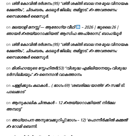
ശ്രീ കോവിൽ ദർശനം (95) “ശ്രീ ശക്തി ബാല നര മുഖ വിനായക
on
ക്ഷേത്രം”, ചിദംബരം, കടലൂർ ജില്ല, തമിഴ്നാട്. ✍ അവതരണം:
സൈമശങ്കർ മൈസൂർ.
മലയാളി മനസ്സ് — ആരോഗ്യ വീഥി
– 2026 | ജൂലൈ 26 |
on
ഞായർ ✍
തയ്യാറാക്കിയത്: ആസിഫ അഫ്രോസ്, ബാംഗ്ലൂർ
ശ്രീ കോവിൽ ദർശനം (95) “ശ്രീ ശക്തി ബാല നര മുഖ വിനായക
on
ക്ഷേത്രം”, ചിദംബരം, കടലൂർ ജില്ല, തമിഴ്നാട്. ✍ അവതരണം:
സൈമശങ്കർ മൈസൂർ.
മിശിഹായുടെ സ്നേഹിതർ(53) “വിശുദ്ധ എമിലിയാനയും വിശുദ്ധ
on
ടര്‍സില്ലയും” ✍ നൈനാൻ വാകത്താനം
പള്ളിക്കൂടം കഥകൾ… ( ഭാഗം 69) ‘ശബരിമല യാത്ര’ ✍ സജി ടി.
on
പാലക്കാട്
ആനുകാലിക ചിന്തകൾ – 12 ✍തയ്യാറാക്കിയത്: നിർമല
on
അമ്പാട്ട്
അധ്യാപന അനുഭവക്കുറിപ്പ് (ഭാഗം – 12) ‘പൊന്നീർക്കിൽ കമ്മൽ’
on
✍ റോമി ബെന്നി.