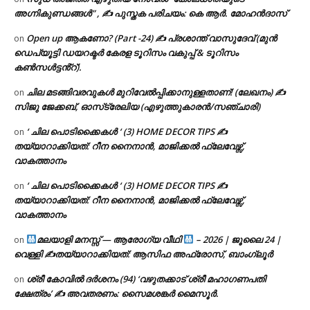
അഗ്നികുണ്ഡങ്ങള്‍” , ✍ പുസ്തക പരിചയം: കെ ആർ. മോഹൻദാസ്
Open up ആകണോ? (Part -24) ✍ പ്രശാന്ത് വാസുദേവ് (മുൻ
on
ഡെപ്യൂട്ടി ഡയറക്ടർ കേരള ടൂറിസം വകുപ്പ് & ടൂറിസം
കൺസൾട്ടൻ്റ്).
ചില മടങ്ങിവരവുകൾ മുറിവേൽപ്പിക്കാനുള്ളതാണ്! (ലേഖനം) ✍️
on
സിജു ജേക്കബ്, ഓസ്‌ട്രേലിയ (എഴുത്തുകാരൻ/സഞ്ചാരി)
‘ ചില പൊടിക്കൈകൾ ‘ (3) HOME DECOR TIPS ✍
on
തയ്യാറാക്കിയത്: റീന നൈനാൻ, മാജിക്കൽ ഫ്ലേവേഴ്സ്,
വാകത്താനം
‘ ചില പൊടിക്കൈകൾ ‘ (3) HOME DECOR TIPS ✍
on
തയ്യാറാക്കിയത്: റീന നൈനാൻ, മാജിക്കൽ ഫ്ലേവേഴ്സ്,
വാകത്താനം
മലയാളി മനസ്സ് — ആരോഗ്യ വീഥി
– 2026 | ജൂലൈ 24 |
on
വെള്ളി ✍
തയ്യാറാക്കിയത്: ആസിഫ അഫ്രോസ്, ബാംഗ്ലൂർ
ശ്രീ കോവിൽ ദർശനം (94) ‘വഴുതക്കാട് ശ്രീ മഹാഗണപതി
on
ക്ഷേത്രം’ ✍ അവതരണം: സൈമശങ്കർ മൈസൂർ.