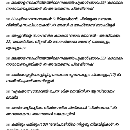
മലയാള സാഹിത്യത്തിലെ നക്ഷത്ര പൂക്കൾ (ഭാഗം 55) ‘കാവാലം
on
നാരായണപ്പണിക്കർ’ ✍ അവതരണം: പ്രഭ ദിനേഷ്
80കളിലെ വസന്തങ്ങൾ: “പ്രിയദർശൻ: ചിരിയുടെ വസന്തം
on
വിരിയിച്ച സംവിധായകൻ” ✍ ആസിഫ അഫ്രോസ് ബാംഗ്ലൂർ.
അപ്പുവിന്റെ സാഹസിക കഥകൾ (ബാല നോവൽ – അദ്ധ്യായം
on
22) ‘നെഞ്ചിലെ നീറ്റൽ’ ✍ സോഫിയാമ്മ ജോസ്, വാഴക്കുളം,
മുവാറ്റുപുഴ .
മലയാള സാഹിത്യത്തിലെ നക്ഷത്ര പൂക്കൾ (ഭാഗം 55) ‘കാവാലം
on
നാരായണപ്പണിക്കർ’ ✍ അവതരണം: പ്രഭ ദിനേഷ്
ഓർമ്മച്ചെപ്പിലൊളിപ്പിച്ച ഗതകാല സ്മരണകളും ചിന്തകളും (12) ✍
on
സതീഷ് കുമാർ താണിശ്ശേരി
“ഏകതാര” (നോവൽ) രചന: ഗീത നെന്മിനി ✍ ആസ്വാദനം:
on
ലാലിമ
അഭ്രപാളികളിലെ നിത്യഹരിത ചിത്രങ്ങൾ “ചിത്രശലഭം” ✍
on
അവലോകനം: രാഗനാഥൻ വയക്കാട്ടിൽ
കതിരും പതിരും (103) “വേർപാടിൻ്റെ നിശ്ശബ്ദ നിലവിളികൾ” ✍
on