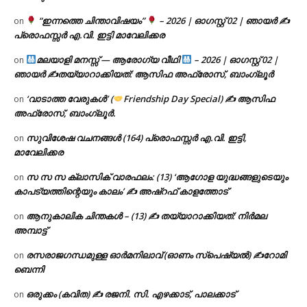
“ഇന്നത്തെ ചിന്താവിഷയം”
– 2026 | ഓഗസ്റ്റ് 02 | ഞായർ ✍
on
പ്രൊഫസ്സർ എ.വി. ഇട്ടി മാവേലിക്കര
മലയാളി മനസ്സ് — ആരോഗ്യ വീഥി
– 2026 | ഓഗസ്റ്റ് 02 |
on
ഞായർ ✍
തയ്യാറാക്കിയത്: ആസിഫ അഫ്രോസ്, ബാംഗ്ലൂർ
‘വാടാത്ത വേരുകൾ’ (
Friendship Day Special) ✍ ആസിഫ
on
അഫ്രോസ്, ബാംഗ്ലൂർ.
സുവിശേഷ വചനങ്ങൾ (164) പ്രൊഫസ്സർ എ.വി. ഇട്ടി,
on
മാവേലിക്കര
സ സ സ ക്ലാസിക് വാരഫലം: (13) ‘ആഗോള യുദ്ധങ്ങളുടെയും
on
കാപട്യത്തിന്റെയും കാലം’ ✍ അഷ്റഫ് കാളത്തോട്
ആനുകാലിക ചിന്തകൾ – (13) ✍ തയ്യാറാക്കിയത്: നിർമല
on
അമ്പാട്ട്
രസരാജഗന്ധമുള്ള ഓർമനിലാവ് (ഓണം സ്‌പെഷ്യൽ) ✍റോമി
on
ബെന്നി
ഒരുക്കം (കവിത) ✍ രജനി. സി. എഴക്കാട്, പാലക്കാട്
on