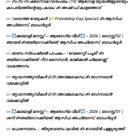
സ സ സ ക്ലാസിക് വാരഫലം: (13) ‘ആഗോള യുദ്ധങ്ങളുടെയും
on
കാപട്യത്തിന്റെയും കാലം’ ✍ അഷ്റഫ് കാളത്തോട്
‘വാടാത്ത വേരുകൾ’ (
Friendship Day Special) ✍ ആസിഫ
on
അഫ്രോസ്, ബാംഗ്ലൂർ.
മലയാളി മനസ്സ് — ആരോഗ്യ വീഥി
– 2026 | ഓഗസ്റ്റ് 02 |
on
ഞായർ ✍
തയ്യാറാക്കിയത്: ആസിഫ അഫ്രോസ്, ബാംഗ്ലൂർ
ഓണം സ്പെഷ്യൽ പാചകം – ‘ വെറൈറ്റി പച്ചടി’ ✍
on
തയ്യാറാക്കിയത്: റീന നൈനാൻ, മാജിക്കൽ ഫ്ലേവേഴ്സ്,
വാകത്താനം
തൂവാനത്തുമ്പികൾ @39 (അവലോകനം) ✍ രാഗനാഥൻ
on
വയക്കാട്ടിൽ
തൂവാനത്തുമ്പികൾ @39 (അവലോകനം) ✍ രാഗനാഥൻ
on
വയക്കാട്ടിൽ
മലയാളി മനസ്സ് — ആരോഗ്യ വീഥി
– 2026 | ഓഗസ്റ്റ് 01 |
on
ശനി ✍
തയ്യാറാക്കിയത്: ആസിഫ അഫ്രോസ്, ബാംഗ്ലൂർ
പൊന്നോണം … തിരുവോണം (കവിത) ✍ റോബിൻ പള്ളുരുത്തി
on