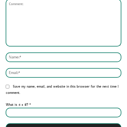
Comment:
Nam
Emai
Website:
Save my name, email, and website in this browser for the next time I
comment.
What is 4 + 8?
*