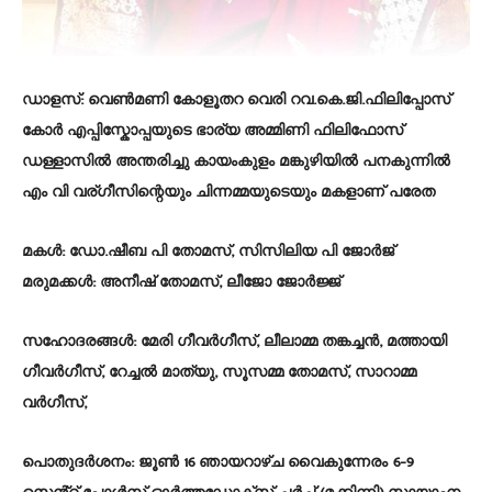
ഡാളസ്:
വെൺമണി കോളൂതറ വെരി റവ.കെ.ജി.ഫിലിപ്പോസ്
കോർ എപ്പിസ്കോപ്പയുടെ ഭാര്യ അമ്മിണി ഫിലിഫോസ്
ഡള്ളാസിൽ അന്തരിച്ചു കായംകുളം മങ്കുഴിയിൽ പനകുന്നിൽ
എം വി വര്ഗീസിന്റെയും ചിന്നമ്മയുടെയും മകളാണ് പരേത
മകൾ:
ഡോ.ഷീബ പി തോമസ്, സിസിലിയ പി ജോർജ്
മരുമക്കൾ:
അനീഷ് തോമസ്, ലീജോ ജോർജ്ജ്
സഹോദരങ്ങൾ:
മേരി ഗീവർഗീസ്, ലീലാമ്മ തങ്കച്ചൻ, മത്തായി
ഗീവർഗീസ്, റേച്ചൽ മാത്യു, സൂസമ്മ തോമസ്, സാറാമ്മ
വർഗീസ്,
പൊതുദർശനം:
ജൂൺ 16 ഞായറാഴ്ച വൈകുന്നേരം 6-9