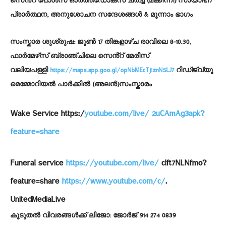
സെൻ്റ് പോൾസ് ഓർത്തഡോക്സ് ചർച്ച് (മക്കിന്നി) സായാഹ്ന
പ്രാർത്ഥന, അനുശോചന സന്ദേശങ്ങൾ & മൂന്നാം ഭാഗം
സംസ്കാര ശുശ്രുഷ:
ജൂൺ 17 തിങ്കളാഴ്ച രാവിലെ 8-10.30,
ഫാർമേഴ്‌സ് ബ്രാഞ്ചിലെ സെൻ്റ് മേരീസ്
വലിയപള്ളി
https://maps.app.goo.gl/opNbMEcTjiznN5LJ7
റിഡ്ജ്വ്യൂ
മെമ്മോറിയൽ പാർക്കിൽ (അലൻ)സംസ്കാരം
Wake Service https:/
youtube.com/live/ 2uCAmAg3apk?
feature=share
Funeral service
https://youtube.com/live/
clft7NLNfmo?
feature=share
https://www.youtube.com/c/
.
UnitedMediaLive
കൂടുതൽ വിവരങ്ങൾക്ക്
ലിജോ: ജോർജ് 914 274 0839