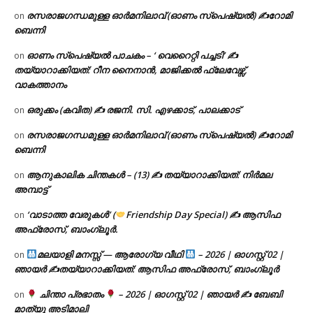
രസരാജഗന്ധമുള്ള ഓർമനിലാവ് (ഓണം സ്‌പെഷ്യൽ) ✍റോമി
on
ബെന്നി
ഓണം സ്പെഷ്യൽ പാചകം – ‘ വെറൈറ്റി പച്ചടി’ ✍
on
തയ്യാറാക്കിയത്: റീന നൈനാൻ, മാജിക്കൽ ഫ്ലേവേഴ്സ്,
വാകത്താനം
ഒരുക്കം (കവിത) ✍ രജനി. സി. എഴക്കാട്, പാലക്കാട്
on
രസരാജഗന്ധമുള്ള ഓർമനിലാവ് (ഓണം സ്‌പെഷ്യൽ) ✍റോമി
on
ബെന്നി
ആനുകാലിക ചിന്തകൾ – (13) ✍ തയ്യാറാക്കിയത്: നിർമല
on
അമ്പാട്ട്
‘വാടാത്ത വേരുകൾ’ (
Friendship Day Special) ✍ ആസിഫ
on
അഫ്രോസ്, ബാംഗ്ലൂർ.
മലയാളി മനസ്സ് — ആരോഗ്യ വീഥി
– 2026 | ഓഗസ്റ്റ് 02 |
on
ഞായർ ✍
തയ്യാറാക്കിയത്: ആസിഫ അഫ്രോസ്, ബാംഗ്ലൂർ
ചിന്താ പ്രഭാതം
– 2026 | ഓഗസ്റ്റ് 02 | ഞായർ ✍
ബേബി
on
മാത്യു അടിമാലി