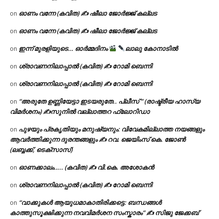
ഓണം വന്നേ (കവിത) ✍ ഷീലാ ജോർജ്ജ് കല്ലട
on
ഓണം വന്നേ (കവിത) ✍ ഷീലാ ജോർജ്ജ് കല്ലട
on
ഇന്ന് മുരളിയുടെ… ഓർമ്മദിനം
ലാലു കോനാടിൽ
on
ശ്രാവണനിലാപ്പാൽ (കവിത) ✍ റോമി ബെന്നി
on
ശ്രാവണനിലാപ്പാൽ (കവിത) ✍ റോമി ബെന്നി
on
“അരുതേ ഉണ്ണിയേട്ടാ ഇടയരുതേ.. പ്ലീസ് ” (രാഷ്ട്രീയ ഹാസ്യ
on
വിമർശനം) ✍സുനിൽ വല്ലാത്തറ ഫ്ലോറിഡാ
പുഴയും പ്രകൃതിയും മനുഷ്യനും: വിവേകമില്ലാത്ത നയങ്ങളും
on
ആവർത്തിക്കുന്ന ദുരന്തങ്ങളും ✍ റവ. ജെയിംസ് കെ. ജോൺ
(ലബ്ബക്ക്, ടെക്സാസ്)
ഓണക്കാലം….. (കവിത) ✍ വി.കെ. അശോകൻ
on
ശ്രാവണനിലാപ്പാൽ (കവിത) ✍ റോമി ബെന്നി
on
“വാക്കുകൾ ആയുധമാകാതിരിക്കട്ടെ: ബന്ധങ്ങൾ
on
കാത്തുസൂക്ഷിക്കുന്ന നവവിമർശന സംസ്കാരം” ✍️ സിജു ജേക്കബ്