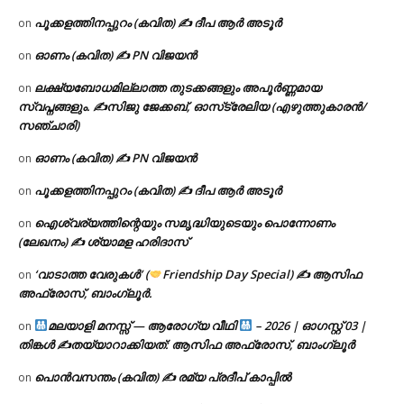
പൂക്കളത്തിനപ്പുറം (കവിത) ✍ ദീപ ആർ അടൂർ
on
ഓണം (കവിത) ✍ PN വിജയൻ
on
ലക്ഷ്യബോധമില്ലാത്ത തുടക്കങ്ങളും അപൂർണ്ണമായ
on
സ്വപ്നങ്ങളും. ✍️സിജു ജേക്കബ്, ഓസ്‌ട്രേലിയ (എഴുത്തുകാരൻ/
സഞ്ചാരി)
ഓണം (കവിത) ✍ PN വിജയൻ
on
പൂക്കളത്തിനപ്പുറം (കവിത) ✍ ദീപ ആർ അടൂർ
on
ഐശ്വര്യത്തിന്റെയും സമൃദ്ധിയുടെയും പൊന്നോണം
on
(ലേഖനം) ✍ ശ്യാമള ഹരിദാസ്
‘വാടാത്ത വേരുകൾ’ (
Friendship Day Special) ✍ ആസിഫ
on
അഫ്രോസ്, ബാംഗ്ലൂർ.
മലയാളി മനസ്സ് — ആരോഗ്യ വീഥി
– 2026 | ഓഗസ്റ്റ് 03 |
on
തിങ്കൾ ✍
തയ്യാറാക്കിയത്: ആസിഫ അഫ്രോസ്, ബാംഗ്ലൂർ
പൊൻവസന്തം (കവിത) ✍ രമ്യ പ്രദീപ് കാപ്പിൽ
on