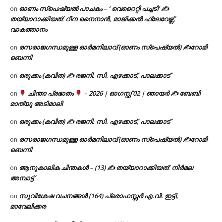
ഓണം സ്പെഷ്യൽ പാചകം – ‘ വെറൈറ്റി പച്ചടി’ ✍
on
തയ്യാറാക്കിയത്: റീന നൈനാൻ, മാജിക്കൽ ഫ്ലേവേഴ്സ്,
വാകത്താനം
രസരാജഗന്ധമുള്ള ഓർമനിലാവ് (ഓണം സ്‌പെഷ്യൽ) ✍റോമി
on
ബെന്നി
ഒരുക്കം (കവിത) ✍ രജനി. സി. എഴക്കാട്, പാലക്കാട്
on
ചിന്താ പ്രഭാതം
– 2026 | ഓഗസ്റ്റ് 02 | ഞായർ ✍
ബേബി
on
മാത്യു അടിമാലി
ഒരുക്കം (കവിത) ✍ രജനി. സി. എഴക്കാട്, പാലക്കാട്
on
രസരാജഗന്ധമുള്ള ഓർമനിലാവ് (ഓണം സ്‌പെഷ്യൽ) ✍റോമി
on
ബെന്നി
ആനുകാലിക ചിന്തകൾ – (13) ✍ തയ്യാറാക്കിയത്: നിർമല
on
അമ്പാട്ട്
സുവിശേഷ വചനങ്ങൾ (164) പ്രൊഫസ്സർ എ.വി. ഇട്ടി,
on
മാവേലിക്കര