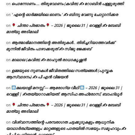
പൊന്നോണം … തിരുവോണം (കവിത) ✍ റോബിൻ പള്ളുരുത്തി
on
‘ എന്റെ ഓർമ്മയിലെ ഓണം ‘ ✍ ബിന്ദു വേണു ചോറ്റാനിക്കര
on
ചിന്താ പ്രഭാതം
– 2026 | ജൂലൈ 31 | വെള്ളി ✍
ബേബി
on
മാത്യു അടിമാലി
ആത്മാഭിമാനത്തിന്റെ അതിരുകൾ.. തിരിച്ചറിയാത്തവർക്ക്
on
മുന്നിൽ ജീവിതം പാഴാക്കരുത് ✍️ സിജു ജേക്കബ്
മാലാഖ (കവിത) ✍ രാഹുൽ രാധാകൃഷ്ണൻ
on
ഉമ്മയുടെ നുണകൾ ജീവിതത്തിലെ സത്യങ്ങൾ (പുസ്തക
on
ആസ്വാദനം) ✍ പി എൻ വിജയൻ
മലയാളി മനസ്സ് — ആരോഗ്യ വീഥി
– 2026 | ജൂലൈ 31 |
on
വെള്ളി | ✍
തയ്യാറാക്കിയത്: ആസിഫ അഫ്രോസ്, ബാംഗ്ലൂർ
ചിന്താ പ്രഭാതം
– 2026 | ജൂലൈ 31 | വെള്ളി ✍
ബേബി
on
മാത്യു അടിമാലി
വിശ്വാസത്തിന്റെ പരമ്പരാഗത ചട്ടക്കൂടുകളും ആധുനിക
on
യാഥാർത്ഥ്യങ്ങളും: മാറ്റങ്ങളുടെ പാതയിൽ സഭയും സമൂഹവും ✍
പി പി ചെറിയാൻ, ഡാളസ്