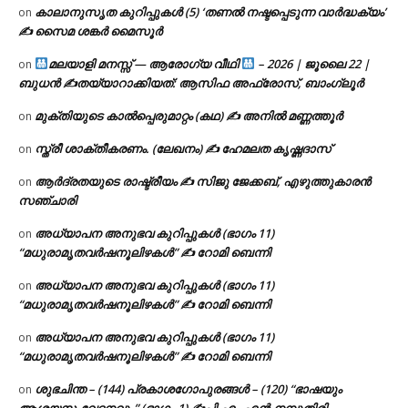
കാലാനുസൃത കുറിപ്പുകൾ (5) ‘തണൽ നഷ്ടപ്പെടുന്ന വാർദ്ധക്യം’
on
✍ സൈമ ശങ്കർ മൈസൂർ
മലയാളി മനസ്സ് — ആരോഗ്യ വീഥി
– 2026 | ജൂലൈ 22 |
on
ബുധൻ ✍
തയ്യാറാക്കിയത്: ആസിഫ അഫ്രോസ്, ബാംഗ്ലൂർ
മുക്തിയുടെ കാൽപ്പെരുമാറ്റം (കഥ) ✍ അനിൽ മണ്ണത്തൂർ
on
സ്ത്രീ ശാക്തീകരണം. (ലേഖനം) ✍ ഹേമലത കൃഷ്ണദാസ്
on
ആർദ്രതയുടെ രാഷ്ട്രീയം ✍️ സിജു ജേക്കബ്, എഴുത്തുകാരൻ
on
സഞ്ചാരി
അധ്യാപന അനുഭവ കുറിപ്പുകൾ (ഭാഗം 11)
on
“മധുരാമൃതവർഷനൂലിഴകൾ” ✍ റോമി ബെന്നി
അധ്യാപന അനുഭവ കുറിപ്പുകൾ (ഭാഗം 11)
on
“മധുരാമൃതവർഷനൂലിഴകൾ” ✍ റോമി ബെന്നി
അധ്യാപന അനുഭവ കുറിപ്പുകൾ (ഭാഗം 11)
on
“മധുരാമൃതവർഷനൂലിഴകൾ” ✍ റോമി ബെന്നി
ശുഭചിന്ത – (144) പ്രകാശഗോപുരങ്ങൾ – (120) “ഭാഷയും
on