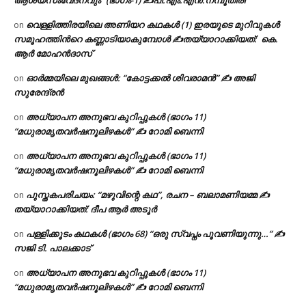
ആശയസംവേദനവും” (ഭാഗം-1) ✍പി.എം.എൻ.നമ്പൂതിരി
വെള്ളിത്തിരയിലെ അണിയറ കഥകൾ (1) ഇരയുടെ മുറിവുകൾ
on
സമൂഹത്തിന്‍റെ കണ്ണാടിയാകുമ്പോൾ ✍തയ്യാറാക്കിയത്: കെ.
ആര്‍ മോഹന്‍ദാസ്
ഓർമ്മയിലെ മുഖങ്ങൾ: “കോട്ടക്കൽ ശിവരാമൻ” ✍ അജി
on
സുരേന്ദ്രൻ
അധ്യാപന അനുഭവ കുറിപ്പുകൾ (ഭാഗം 11)
on
“മധുരാമൃതവർഷനൂലിഴകൾ” ✍ റോമി ബെന്നി
അധ്യാപന അനുഭവ കുറിപ്പുകൾ (ഭാഗം 11)
on
“മധുരാമൃതവർഷനൂലിഴകൾ” ✍ റോമി ബെന്നി
പുസ്തകപരിചയം: “മഴുവിന്റെ കഥ”, രചന – ബലാമണിയമ്മ ✍
on
തയ്യാറാക്കിയത്: ദീപ ആർ അടൂർ
പള്ളിക്കൂടം കഥകൾ (ഭാഗം 68) “ഒരു സ്വപ്നം പൂവണിയുന്നു…” ✍
on
സജി ടി. പാലക്കാട്
അധ്യാപന അനുഭവ കുറിപ്പുകൾ (ഭാഗം 11)
on
“മധുരാമൃതവർഷനൂലിഴകൾ” ✍ റോമി ബെന്നി