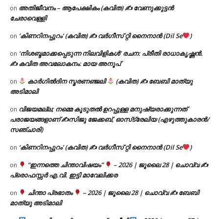
അതിജീവനം – ആപേക്ഷികം (കവിത) ✍ വേണുക്കുട്ടൻ
on
ചേരാവെള്ളി
‘കിണറിനപ്പുറം’ (കവിത) ✍ വർഗീസ് റ്റി നൈനാൻ (Dil Se
)
on
‘നിശബ്ദമാക്കപ്പെടുന്ന നിലവിളികൾ’ രചന: പ്രീതി രാധാകൃഷ്ണൻ.
on
✍ കവിത അവലോകനം: മായ അനൂപ്
കാർഗിൽദിന സ്മരണഞ്ജലി
(കവിത) ✍ ബേബി മാത്യു
on
അടിമാലി
വിജയമല്ല; നമ്മെ കൂടുതൽ ഉറപ്പുള്ള മനുഷ്യരാക്കുന്നത്
on
പരാജയങ്ങളാണ് ✍️സിജു ജേക്കബ്, ഓസ്‌ട്രേലിയ (എഴുത്തുകാരൻ/
സഞ്ചാരി)
‘കിണറിനപ്പുറം’ (കവിത) ✍ വർഗീസ് റ്റി നൈനാൻ (Dil Se
)
on
“ഇന്നത്തെ ചിന്താവിഷയം”
– 2026 | ജൂലൈ 28 | ചൊവ്വ ✍
on
പ്രൊഫസ്സർ എ.വി. ഇട്ടി മാവേലിക്കര
ചിന്താ പ്രഭാതം
– 2026 | ജൂലൈ 28 | ചൊവ്വ ✍
ബേബി
on
മാത്യു അടിമാലി