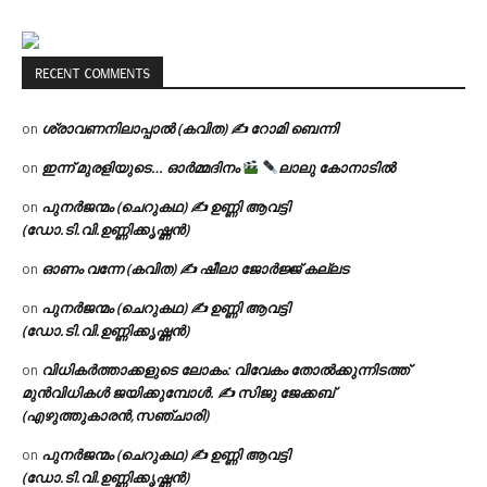
RECENT COMMENTS
ശ്രാവണനിലാപ്പാൽ (കവിത) ✍ റോമി ബെന്നി
on
ഇന്ന് മുരളിയുടെ… ഓർമ്മദിനം
ലാലു കോനാടിൽ
on
പുനർജന്മം (ചെറുകഥ) ✍ ഉണ്ണി ആവട്ടി
on
(ഡോ.ടി.വി.ഉണ്ണിക്കൃഷ്ണൻ)
ഓണം വന്നേ (കവിത) ✍ ഷീലാ ജോർജ്ജ് കല്ലട
on
പുനർജന്മം (ചെറുകഥ) ✍ ഉണ്ണി ആവട്ടി
on
(ഡോ.ടി.വി.ഉണ്ണിക്കൃഷ്ണൻ)
വിധികർത്താക്കളുടെ ലോകം: വിവേകം തോൽക്കുന്നിടത്ത്
on
മുൻവിധികൾ ജയിക്കുമ്പോൾ. ✍️ സിജു ജേക്കബ്
(എഴുത്തുകാരൻ,സഞ്ചാരി)
പുനർജന്മം (ചെറുകഥ) ✍ ഉണ്ണി ആവട്ടി
on
(ഡോ.ടി.വി.ഉണ്ണിക്കൃഷ്ണൻ)