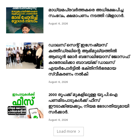
മാധ്യമപ്രവര്‍ത്തകരെ അധിക്ഷേപിച്ച
സംഭവം; ക്ഷമാപണം നടത്തി വ്‌ളോഗര്‍.
August 6, 2026
ഡാലസ് സെന്റ് ഇഗ്നേഷ്യസ്
കത്തീഡ്രലിന്റെ ആഭിമുഖ്യത്തിൽ
ആബൂൻ മോർ ബസേലിയോസ് ജോസഫ്
കാതോലിക്കാ ബാവയ്ക്ക് ഡാലസ്
എയർപോർട്ടിൽ ഭക്തിനിർഭരമായ
സ്വീകരണം നൽകി
August 6, 2026
2000 രൂപക്ക് മുകളിലുള്ള യു.പി.ഐ
പണമിടപാടുകൾക്ക് ഫീസ്
ഈടാക്കിയേക്കും; നിയമ ഭേദഗതിയുമായി
സർക്കാർ.
August 6, 2026
Load more