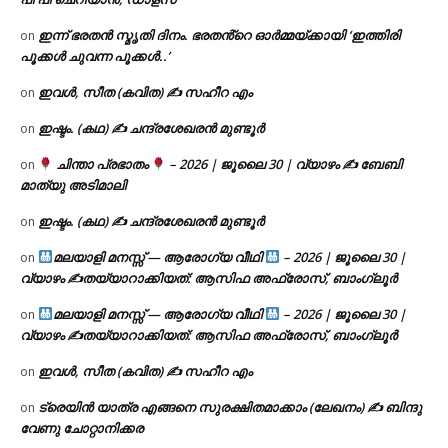
ഇന്ന് ഭരതൻ സ്മൃതി ദിനം. ഭരതൻ്റെ ഓർമ്മയ്ക്കായി ‘ഇത്തിരി
on
പൂക്കൾ ചുവന്ന പൂക്കൾ..’
ഇവൾ, സീത (കവിത) ✍ സഹീറ എം
on
ഇഷ്ടം. (കഥ) ✍ ചന്ദ്രശേഖരൻ മുണ്ടൂർ
on
ചിന്താ പ്രഭാതം
– 2026 | ജൂലൈ 30 | വ്യാഴം ✍
ബേബി
on
മാത്യു അടിമാലി
ഇഷ്ടം. (കഥ) ✍ ചന്ദ്രശേഖരൻ മുണ്ടൂർ
on
മലയാളി മനസ്സ് — ആരോഗ്യ വീഥി
– 2026 | ജൂലൈ 30 |
on
വ്യാഴം ✍
തയ്യാറാക്കിയത്: ആസിഫ അഫ്രോസ്, ബാംഗ്ലൂർ
മലയാളി മനസ്സ് — ആരോഗ്യ വീഥി
– 2026 | ജൂലൈ 30 |
on
വ്യാഴം ✍
തയ്യാറാക്കിയത്: ആസിഫ അഫ്രോസ്, ബാംഗ്ലൂർ
ഇവൾ, സീത (കവിത) ✍ സഹീറ എം
on
ട്രെയിൻ യാത്ര എങ്ങനെ സുരക്ഷിതമാക്കാം (ലേഖനം) ✍ ബിന്ദു
on
വേണു ചോറ്റാനിക്കര