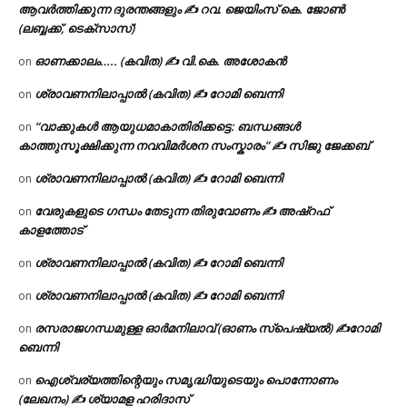
ആവർത്തിക്കുന്ന ദുരന്തങ്ങളും ✍ റവ. ജെയിംസ് കെ. ജോൺ
(ലബ്ബക്ക്, ടെക്സാസ്)
ഓണക്കാലം….. (കവിത) ✍ വി.കെ. അശോകൻ
on
ശ്രാവണനിലാപ്പാൽ (കവിത) ✍ റോമി ബെന്നി
on
“വാക്കുകൾ ആയുധമാകാതിരിക്കട്ടെ: ബന്ധങ്ങൾ
on
കാത്തുസൂക്ഷിക്കുന്ന നവവിമർശന സംസ്കാരം” ✍️ സിജു ജേക്കബ്
ശ്രാവണനിലാപ്പാൽ (കവിത) ✍ റോമി ബെന്നി
on
വേരുകളുടെ ഗന്ധം തേടുന്ന തിരുവോണം ✍ അഷ്റഫ്
on
കാളത്തോട്
ശ്രാവണനിലാപ്പാൽ (കവിത) ✍ റോമി ബെന്നി
on
ശ്രാവണനിലാപ്പാൽ (കവിത) ✍ റോമി ബെന്നി
on
രസരാജഗന്ധമുള്ള ഓർമനിലാവ് (ഓണം സ്‌പെഷ്യൽ) ✍റോമി
on
ബെന്നി
ഐശ്വര്യത്തിന്റെയും സമൃദ്ധിയുടെയും പൊന്നോണം
on
(ലേഖനം) ✍ ശ്യാമള ഹരിദാസ്