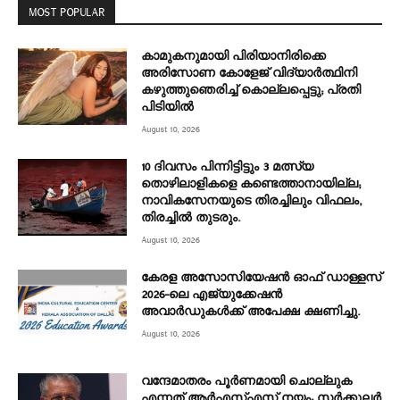
MOST POPULAR
കാമുകനുമായി പിരിയാനിരിക്കെ
അരിസോണ കോളേജ് വിദ്യാർത്ഥിനി
കഴുത്തുഞെരിച്ച് കൊല്ലപ്പെട്ടു; പ്രതി
പിടിയിൽ
August 10, 2026
10 ദിവസം പിന്നിട്ടിട്ടും 3 മത്സ്യ
തൊഴിലാളികളെ കണ്ടെത്താനായില്ല;
നാവികസേനയുടെ തിരച്ചിലും വിഫലം,
തിരച്ചിൽ തുടരും.
August 10, 2026
കേരള അസോസിയേഷൻ ഓഫ് ഡാള്ളസ്
2026-ലെ എജ്യുക്കേഷൻ
അവാർഡുകൾക്ക് അപേക്ഷ ക്ഷണിച്ചു.
August 10, 2026
വന്ദേമാതരം പൂർണമായി ചൊല്ലുക
എന്നത് ആര്‍എസ്എസ് നയം; സര്‍ക്കുലര്‍