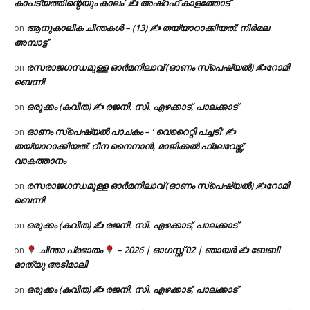
കാപട്യത്തിന്റെയും കാലം’ ✍ അഷ്റഫ് കാളത്തോട്
ആനുകാലിക ചിന്തകൾ – (13) ✍ തയ്യാറാക്കിയത്: നിർമല
on
അമ്പാട്ട്
രസരാജഗന്ധമുള്ള ഓർമനിലാവ് (ഓണം സ്‌പെഷ്യൽ) ✍റോമി
on
ബെന്നി
ഒരുക്കം (കവിത) ✍ രജനി. സി. എഴക്കാട്, പാലക്കാട്
on
ഓണം സ്പെഷ്യൽ പാചകം – ‘ വെറൈറ്റി പച്ചടി’ ✍
on
തയ്യാറാക്കിയത്: റീന നൈനാൻ, മാജിക്കൽ ഫ്ലേവേഴ്സ്,
വാകത്താനം
രസരാജഗന്ധമുള്ള ഓർമനിലാവ് (ഓണം സ്‌പെഷ്യൽ) ✍റോമി
on
ബെന്നി
ഒരുക്കം (കവിത) ✍ രജനി. സി. എഴക്കാട്, പാലക്കാട്
on
ചിന്താ പ്രഭാതം
– 2026 | ഓഗസ്റ്റ് 02 | ഞായർ ✍
ബേബി
on
മാത്യു അടിമാലി
ഒരുക്കം (കവിത) ✍ രജനി. സി. എഴക്കാട്, പാലക്കാട്
on