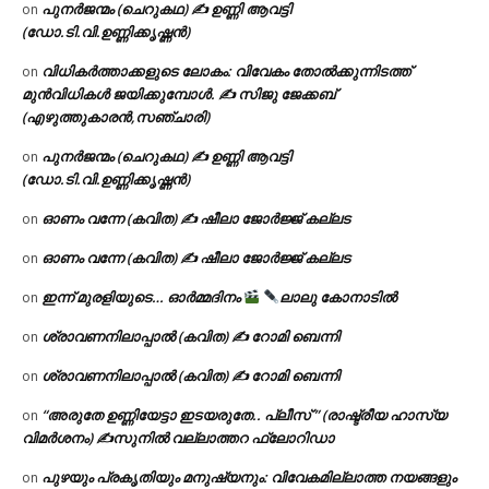
പുനർജന്മം (ചെറുകഥ) ✍ ഉണ്ണി ആവട്ടി
on
(ഡോ.ടി.വി.ഉണ്ണിക്കൃഷ്ണൻ)
വിധികർത്താക്കളുടെ ലോകം: വിവേകം തോൽക്കുന്നിടത്ത്
on
മുൻവിധികൾ ജയിക്കുമ്പോൾ. ✍️ സിജു ജേക്കബ്
(എഴുത്തുകാരൻ,സഞ്ചാരി)
പുനർജന്മം (ചെറുകഥ) ✍ ഉണ്ണി ആവട്ടി
on
(ഡോ.ടി.വി.ഉണ്ണിക്കൃഷ്ണൻ)
ഓണം വന്നേ (കവിത) ✍ ഷീലാ ജോർജ്ജ് കല്ലട
on
ഓണം വന്നേ (കവിത) ✍ ഷീലാ ജോർജ്ജ് കല്ലട
on
ഇന്ന് മുരളിയുടെ… ഓർമ്മദിനം
ലാലു കോനാടിൽ
on
ശ്രാവണനിലാപ്പാൽ (കവിത) ✍ റോമി ബെന്നി
on
ശ്രാവണനിലാപ്പാൽ (കവിത) ✍ റോമി ബെന്നി
on
“അരുതേ ഉണ്ണിയേട്ടാ ഇടയരുതേ.. പ്ലീസ് ” (രാഷ്ട്രീയ ഹാസ്യ
on
വിമർശനം) ✍സുനിൽ വല്ലാത്തറ ഫ്ലോറിഡാ
പുഴയും പ്രകൃതിയും മനുഷ്യനും: വിവേകമില്ലാത്ത നയങ്ങളും
on