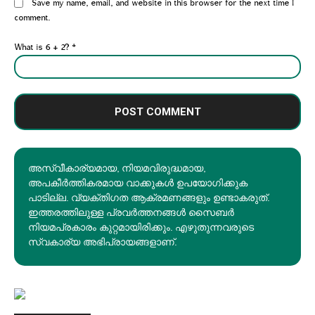
Website:
Save my name, email, and website in this browser for the next time I
comment.
What is 6 + 2?
*
അസ്വീകാര്യമായ, നിയമവിരുദ്ധമായ,
അപകീര്‍ത്തികരമായ വാക്കുകൾ ഉപയോഗിക്കുക
പാടില്ല. വ്യക്തിഗത ആക്രമണങ്ങളും ഉണ്ടാകരുത്.
ഇത്തരത്തിലുള്ള പ്രവർത്തനങ്ങൾ സൈബർ
നിയമപ്രകാരം കുറ്റമായിരിക്കും. എഴുതുന്നവരുടെ
സ്വകാര്യ അഭിപ്രായങ്ങളാണ്.