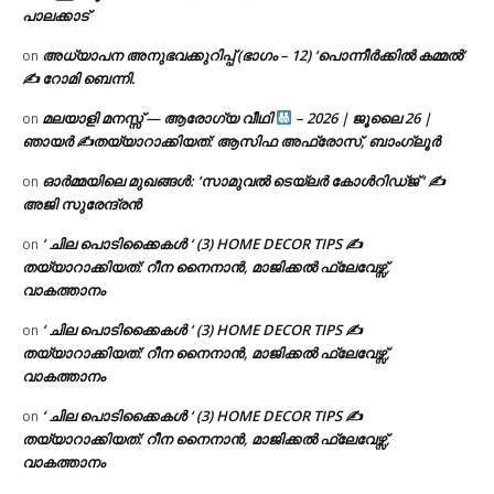
പാലക്കാട്
അധ്യാപന അനുഭവക്കുറിപ്പ് (ഭാഗം – 12) ‘പൊന്നീർക്കിൽ കമ്മൽ’
on
✍ റോമി ബെന്നി.
മലയാളി മനസ്സ് — ആരോഗ്യ വീഥി
– 2026 | ജൂലൈ 26 |
on
ഞായർ ✍
തയ്യാറാക്കിയത്: ആസിഫ അഫ്രോസ്, ബാംഗ്ലൂർ
ഓർമ്മയിലെ മുഖങ്ങൾ: ‘സാമുവൽ ടെയ്ലർ കോൾറിഡ്ജ് ‘ ✍
on
അജി സുരേന്ദ്രൻ
‘ ചില പൊടിക്കൈകൾ ‘ (3) HOME DECOR TIPS ✍
on
തയ്യാറാക്കിയത്: റീന നൈനാൻ, മാജിക്കൽ ഫ്ലേവേഴ്സ്,
വാകത്താനം
‘ ചില പൊടിക്കൈകൾ ‘ (3) HOME DECOR TIPS ✍
on
തയ്യാറാക്കിയത്: റീന നൈനാൻ, മാജിക്കൽ ഫ്ലേവേഴ്സ്,
വാകത്താനം
‘ ചില പൊടിക്കൈകൾ ‘ (3) HOME DECOR TIPS ✍
on
തയ്യാറാക്കിയത്: റീന നൈനാൻ, മാജിക്കൽ ഫ്ലേവേഴ്സ്,
വാകത്താനം