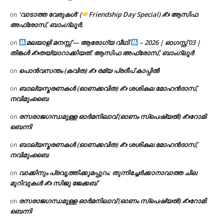
‘വാടാത്ത വേരുകൾ’ (
Friendship Day Special) ✍ ആസിഫ
on
അഫ്രോസ്, ബാംഗ്ലൂർ.
മലയാളി മനസ്സ് — ആരോഗ്യ വീഥി
– 2026 | ഓഗസ്റ്റ് 03 |
on
തിങ്കൾ ✍
തയ്യാറാക്കിയത്: ആസിഫ അഫ്രോസ്, ബാംഗ്ലൂർ
പൊൻവസന്തം (കവിത) ✍ രമ്യ പ്രദീപ് കാപ്പിൽ
on
ബാല്യസ്മരണകൾ (ഓണക്കവിത) ✍ ശശികല മോഹൻദാസ്,
on
നവിമുംബൈ
രസരാജഗന്ധമുള്ള ഓർമനിലാവ് (ഓണം സ്‌പെഷ്യൽ) ✍റോമി
on
ബെന്നി
ബാല്യസ്മരണകൾ (ഓണക്കവിത) ✍ ശശികല മോഹൻദാസ്,
on
നവിമുംബൈ
വാക്കിനും പ്രവൃത്തിക്കുമപ്പുറം: തുന്നിച്ചേർക്കാനാവാത്ത ചില
on
മുറിവുകൾ ✍️ സിജു ജേക്കബ്
രസരാജഗന്ധമുള്ള ഓർമനിലാവ് (ഓണം സ്‌പെഷ്യൽ) ✍റോമി
on
ബെന്നി