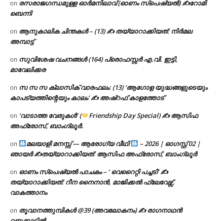
രസരാജഗന്ധമുള്ള ഓർമനിലാവ് (ഓണം സ്‌പെഷ്യൽ) ✍റോമി
on
ബെന്നി
ആനുകാലിക ചിന്തകൾ – (13) ✍ തയ്യാറാക്കിയത്: നിർമല
on
അമ്പാട്ട്
സുവിശേഷ വചനങ്ങൾ (164) പ്രൊഫസ്സർ എ.വി. ഇട്ടി,
on
മാവേലിക്കര
സ സ സ ക്ലാസിക് വാരഫലം: (13) ‘ആഗോള യുദ്ധങ്ങളുടെയും
on
കാപട്യത്തിന്റെയും കാലം’ ✍ അഷ്റഫ് കാളത്തോട്
‘വാടാത്ത വേരുകൾ’ (
Friendship Day Special) ✍ ആസിഫ
on
അഫ്രോസ്, ബാംഗ്ലൂർ.
മലയാളി മനസ്സ് — ആരോഗ്യ വീഥി
– 2026 | ഓഗസ്റ്റ് 02 |
on
ഞായർ ✍
തയ്യാറാക്കിയത്: ആസിഫ അഫ്രോസ്, ബാംഗ്ലൂർ
ഓണം സ്പെഷ്യൽ പാചകം – ‘ വെറൈറ്റി പച്ചടി’ ✍
on
തയ്യാറാക്കിയത്: റീന നൈനാൻ, മാജിക്കൽ ഫ്ലേവേഴ്സ്,
വാകത്താനം
തൂവാനത്തുമ്പികൾ @39 (അവലോകനം) ✍ രാഗനാഥൻ
on
വയക്കാട്ടിൽ