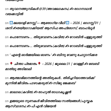
തൂവാനത്തുമ്പികൾ @39 (അവലോകനം) ✍ രാഗനാഥൻ
on
വയക്കാട്ടിൽ
മലയാളി മനസ്സ് — ആരോഗ്യ വീഥി
– 2026 | ഓഗസ്റ്റ് 01 |
on
ശനി ✍
തയ്യാറാക്കിയത്: ആസിഫ അഫ്രോസ്, ബാംഗ്ലൂർ
പൊന്നോണം … തിരുവോണം (കവിത) ✍ റോബിൻ പള്ളുരുത്തി
on
പൊന്നോണം … തിരുവോണം (കവിത) ✍ റോബിൻ പള്ളുരുത്തി
on
‘ എന്റെ ഓർമ്മയിലെ ഓണം ‘ ✍ ബിന്ദു വേണു ചോറ്റാനിക്കര
on
ചിന്താ പ്രഭാതം
– 2026 | ജൂലൈ 31 | വെള്ളി ✍
ബേബി
on
മാത്യു അടിമാലി
ആത്മാഭിമാനത്തിന്റെ അതിരുകൾ.. തിരിച്ചറിയാത്തവർക്ക്
on
മുന്നിൽ ജീവിതം പാഴാക്കരുത് ✍️ സിജു ജേക്കബ്
മാലാഖ (കവിത) ✍ രാഹുൽ രാധാകൃഷ്ണൻ
on
ഉമ്മയുടെ നുണകൾ ജീവിതത്തിലെ സത്യങ്ങൾ (പുസ്തക
on
ആസ്വാദനം) ✍ പി എൻ വിജയൻ