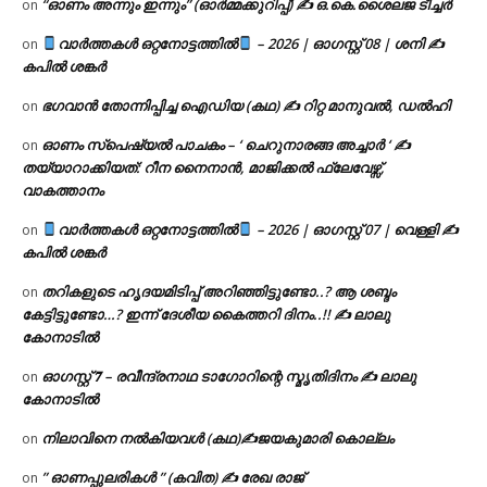
“ഓണം അന്നും ഇന്നും” (ഓർമ്മക്കുറിപ്പ്) ✍ ഒ.കെ.ശൈലജ ടീച്ചർ
on
വാർത്തകൾ ഒറ്റനോട്ടത്തിൽ
– 2026 | ഓഗസ്റ്റ് 08 | ശനി ✍
on
കപിൽ ശങ്കർ
ഭഗവാൻ തോന്നിപ്പിച്ച ഐഡിയ (കഥ) ✍ റിറ്റ മാനുവൽ, ഡൽഹി
on
ഓണം സ്പെഷ്യൽ പാചകം – ‘ ചെറുനാരങ്ങ അച്ചാർ ‘ ✍
on
തയ്യാറാക്കിയത്: റീന നൈനാൻ, മാജിക്കൽ ഫ്ലേവേഴ്സ്,
വാകത്താനം
വാർത്തകൾ ഒറ്റനോട്ടത്തിൽ
– 2026 | ഓഗസ്റ്റ് 07 | വെള്ളി ✍
on
കപിൽ ശങ്കർ
തറികളുടെ ഹൃദയമിടിപ്പ് അറിഞ്ഞിട്ടുണ്ടോ..? ആ ശബ്ദം
on
കേട്ടിട്ടുണ്ടോ…? ഇന്ന് ദേശീയ കൈത്തറി ദിനം..!! ✍ ലാലു
കോനാടിൽ
ഓഗസ്റ്റ് 𝟕 – രവീന്ദ്രനാഥ ടാഗോറിന്റെ സ്മൃതിദിനം ✍ ലാലു
on
കോനാടിൽ
നിലാവിനെ നൽകിയവൾ (കഥ)✍ജയകുമാരി കൊല്ലം
on
” ഓണപ്പുലരികൾ ” (കവിത) ✍ രേഖ രാജ്
on