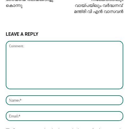
കൊന്നു
വായ്പയിലും വർദ്ധനവ്:
മന്ത്രി വി എൻ വാസവൻ
LEAVE A REPLY
Comment:
Nam
Emai