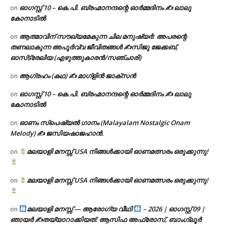
ഓഗസ്റ്റ് 10 – കെ.പി. ബ്രഹ്മാനന്ദന്റെ ഓർമ്മദിനം ✍️ ലാലു
on
കോനാടിൽ
ആത്മാവിന് സൗഖ്യമേകുന്ന ചില മനുഷ്യർ: അപരന്റെ
on
തണലാകുന്ന അപൂർവ്വ ജീവിതങ്ങൾ ✍️സിജു ജേക്കബ്,
ഓസ്‌ട്രേലിയ (എഴുത്തുകാരൻ/സഞ്ചാരി)
ആഗ്രഹം (കഥ) ✍ മാഗ്ളിൻ ജാക്സൻ
on
ഓഗസ്റ്റ് 10 – കെ.പി. ബ്രഹ്മാനന്ദന്റെ ഓർമ്മദിനം ✍️ ലാലു
on
കോനാടിൽ
ഓണം സ്പെഷ്യൽ ഗാനം (Malayalam Nostalgic Onam
on
Melody) ✍ ജസിയഷാജഹാൻ.
മലയാളി മനസ്സ് USA നിങ്ങൾക്കായി ഓണമത്സരം ഒരുക്കുന്നു!
on
മലയാളി മനസ്സ് USA നിങ്ങൾക്കായി ഓണമത്സരം ഒരുക്കുന്നു!
on
മലയാളി മനസ്സ് — ആരോഗ്യ വീഥി
– 2026 | ഓഗസ്റ്റ് 09 |
on
ഞായർ ✍
തയ്യാറാക്കിയത്: ആസിഫ അഫ്രോസ്, ബാംഗ്ലൂർ