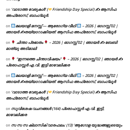
‘വാടാത്ത വേരുകൾ’ (
Friendship Day Special) ✍ ആസിഫ
on
അഫ്രോസ്, ബാംഗ്ലൂർ.
മലയാളി മനസ്സ് — ആരോഗ്യ വീഥി
– 2026 | ഓഗസ്റ്റ് 02 |
on
ഞായർ ✍
തയ്യാറാക്കിയത്: ആസിഫ അഫ്രോസ്, ബാംഗ്ലൂർ
ചിന്താ പ്രഭാതം
– 2026 | ഓഗസ്റ്റ് 02 | ഞായർ ✍
ബേബി
on
മാത്യു അടിമാലി
“ഇന്നത്തെ ചിന്താവിഷയം”
– 2026 | ഓഗസ്റ്റ് 02 | ഞായർ ✍
on
പ്രൊഫസ്സർ എ.വി. ഇട്ടി മാവേലിക്കര
മലയാളി മനസ്സ് — ആരോഗ്യ വീഥി
– 2026 | ഓഗസ്റ്റ് 02 |
on
ഞായർ ✍
തയ്യാറാക്കിയത്: ആസിഫ അഫ്രോസ്, ബാംഗ്ലൂർ
‘വാടാത്ത വേരുകൾ’ (
Friendship Day Special) ✍ ആസിഫ
on
അഫ്രോസ്, ബാംഗ്ലൂർ.
സുവിശേഷ വചനങ്ങൾ (164) പ്രൊഫസ്സർ എ.വി. ഇട്ടി,
on
മാവേലിക്കര
സ സ സ ക്ലാസിക് വാരഫലം: (13) ‘ആഗോള യുദ്ധങ്ങളുടെയും
on