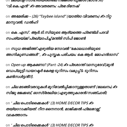
മലയാള സാഹിത്യത്തിലെ നക്ഷത്ര പൂക്കൾ (ഭാഗം 56)
on
“വി.കെ.എൻ” ✍ അവതരണം: പ്രഭ ദിനേഷ്
അമേരിക്ക – (26) “Taybee island” (യാത്രാ വിവരണം) ✍ റിറ്റ
on
മാനുവൽ, ഡൽഹി
കെ .എസ് . ആർ.ടി.സിയുടെ ആദ്യത്തെ ഫ്രണ്ട്ലി പദവി
on
സപര്യയ്ക്ക് പ്രഖ്യാപിച്ച് മന്ത്രി സിപി ജോൺ
സുധ അജിത്ത് എഴുതിയ നോവൽ “കോലധാരിയുടെ
on
അഗ്നികുണ്ഡങ്ങള്‍” , ✍ പുസ്തക പരിചയം: കെ ആർ. മോഹൻദാസ്
Open up ആകണോ? (Part -24) ✍ പ്രശാന്ത് വാസുദേവ് (മുൻ
on
ഡെപ്യൂട്ടി ഡയറക്ടർ കേരള ടൂറിസം വകുപ്പ് & ടൂറിസം
കൺസൾട്ടൻ്റ്).
ചില മടങ്ങിവരവുകൾ മുറിവേൽപ്പിക്കാനുള്ളതാണ്! (ലേഖനം) ✍️
on
സിജു ജേക്കബ്, ഓസ്‌ട്രേലിയ (എഴുത്തുകാരൻ/സഞ്ചാരി)
‘ ചില പൊടിക്കൈകൾ ‘ (3) HOME DECOR TIPS ✍
on
തയ്യാറാക്കിയത്: റീന നൈനാൻ, മാജിക്കൽ ഫ്ലേവേഴ്സ്,
വാകത്താനം
‘ ചില പൊടിക്കൈകൾ ‘ (3) HOME DECOR TIPS ✍
on