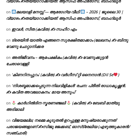
വ്യാഴം ✍
തയ്യാറാക്കിയത്: ആസിഫ അഫ്രോസ്, ബാംഗ്ലൂർ
മലയാളി മനസ്സ് — ആരോഗ്യ വീഥി
– 2026 | ജൂലൈ 30 |
on
വ്യാഴം ✍
തയ്യാറാക്കിയത്: ആസിഫ അഫ്രോസ്, ബാംഗ്ലൂർ
ഇവൾ, സീത (കവിത) ✍ സഹീറ എം
on
ട്രെയിൻ യാത്ര എങ്ങനെ സുരക്ഷിതമാക്കാം (ലേഖനം) ✍ ബിന്ദു
on
വേണു ചോറ്റാനിക്കര
അതിജീവനം – ആപേക്ഷികം (കവിത) ✍ വേണുക്കുട്ടൻ
on
ചേരാവെള്ളി
‘കിണറിനപ്പുറം’ (കവിത) ✍ വർഗീസ് റ്റി നൈനാൻ (Dil Se
)
on
‘നിശബ്ദമാക്കപ്പെടുന്ന നിലവിളികൾ’ രചന: പ്രീതി രാധാകൃഷ്ണൻ.
on
✍ കവിത അവലോകനം: മായ അനൂപ്
കാർഗിൽദിന സ്മരണഞ്ജലി
(കവിത) ✍ ബേബി മാത്യു
on
അടിമാലി
വിജയമല്ല; നമ്മെ കൂടുതൽ ഉറപ്പുള്ള മനുഷ്യരാക്കുന്നത്
on
പരാജയങ്ങളാണ് ✍️സിജു ജേക്കബ്, ഓസ്‌ട്രേലിയ (എഴുത്തുകാരൻ/
സഞ്ചാരി)