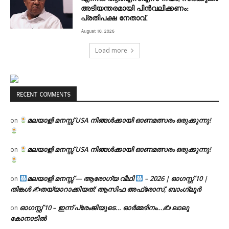
അടിയന്തരമായി പിന്‍വലിക്കണം:
പ്രതിപക്ഷ നേതാവ്.
August 10, 2026
Load more
RECENT COMMENTS
മലയാളി മനസ്സ് USA നിങ്ങൾക്കായി ഓണമത്സരം ഒരുക്കുന്നു!
on
മലയാളി മനസ്സ് USA നിങ്ങൾക്കായി ഓണമത്സരം ഒരുക്കുന്നു!
on
മലയാളി മനസ്സ് — ആരോഗ്യ വീഥി
– 2026 | ഓഗസ്റ്റ് 10 |
on
തിങ്കൾ ✍
തയ്യാറാക്കിയത്: ആസിഫ അഫ്രോസ്, ബാംഗ്ലൂർ
ഓഗസ്റ്റ് 10 – ഇന്ന് പ്രേംജിയുടെ… ഓർമ്മദിനം…✍️ ലാലു
on
കോനാടിൽ