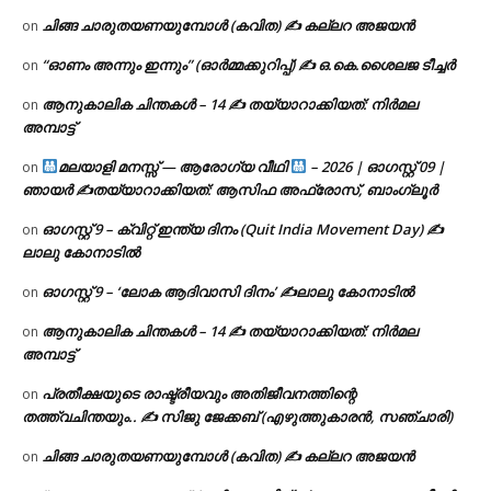
ചിങ്ങ ചാരുതയണയുമ്പോൾ (കവിത) ✍ കല്ലറ അജയൻ
on
“ഓണം അന്നും ഇന്നും” (ഓർമ്മക്കുറിപ്പ്) ✍ ഒ.കെ.ശൈലജ ടീച്ചർ
on
ആനുകാലിക ചിന്തകൾ – 14 ✍ തയ്യാറാക്കിയത്: നിർമല
on
അമ്പാട്ട്
മലയാളി മനസ്സ് — ആരോഗ്യ വീഥി
– 2026 | ഓഗസ്റ്റ് 09 |
on
ഞായർ ✍
തയ്യാറാക്കിയത്: ആസിഫ അഫ്രോസ്, ബാംഗ്ലൂർ
ഓഗസ്റ്റ് 9 – ക്വിറ്റ് ഇന്ത്യ ദിനം (Quit India Movement Day) ✍
on
ലാലു കോനാടിൽ
ഓഗസ്റ്റ് 9 – ‘ലോക ആദിവാസി ദിനം’ ✍️ലാലു കോനാടിൽ
on
ആനുകാലിക ചിന്തകൾ – 14 ✍ തയ്യാറാക്കിയത്: നിർമല
on
അമ്പാട്ട്
പ്രതീക്ഷയുടെ രാഷ്ട്രീയവും അതിജീവനത്തിന്റെ
on
തത്ത്വചിന്തയും.. ✍️ സിജു ജേക്കബ് (എഴുത്തുകാരൻ, സഞ്ചാരി)
ചിങ്ങ ചാരുതയണയുമ്പോൾ (കവിത) ✍ കല്ലറ അജയൻ
on