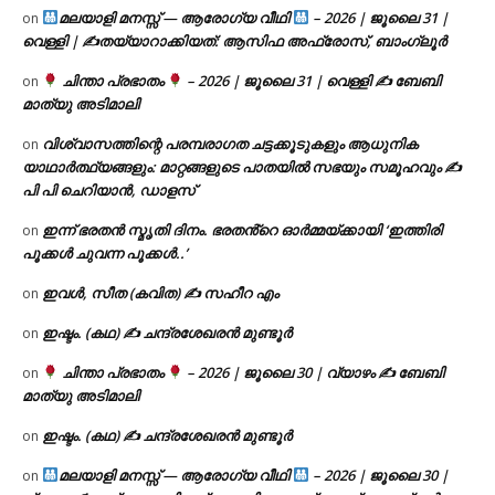
മലയാളി മനസ്സ് — ആരോഗ്യ വീഥി
– 2026 | ജൂലൈ 31 |
on
വെള്ളി | ✍
തയ്യാറാക്കിയത്: ആസിഫ അഫ്രോസ്, ബാംഗ്ലൂർ
ചിന്താ പ്രഭാതം
– 2026 | ജൂലൈ 31 | വെള്ളി ✍
ബേബി
on
മാത്യു അടിമാലി
വിശ്വാസത്തിന്റെ പരമ്പരാഗത ചട്ടക്കൂടുകളും ആധുനിക
on
യാഥാർത്ഥ്യങ്ങളും: മാറ്റങ്ങളുടെ പാതയിൽ സഭയും സമൂഹവും ✍
പി പി ചെറിയാൻ, ഡാളസ്
ഇന്ന് ഭരതൻ സ്മൃതി ദിനം. ഭരതൻ്റെ ഓർമ്മയ്ക്കായി ‘ഇത്തിരി
on
പൂക്കൾ ചുവന്ന പൂക്കൾ..’
ഇവൾ, സീത (കവിത) ✍ സഹീറ എം
on
ഇഷ്ടം. (കഥ) ✍ ചന്ദ്രശേഖരൻ മുണ്ടൂർ
on
ചിന്താ പ്രഭാതം
– 2026 | ജൂലൈ 30 | വ്യാഴം ✍
ബേബി
on
മാത്യു അടിമാലി
ഇഷ്ടം. (കഥ) ✍ ചന്ദ്രശേഖരൻ മുണ്ടൂർ
on
മലയാളി മനസ്സ് — ആരോഗ്യ വീഥി
– 2026 | ജൂലൈ 30 |
on