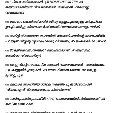
‘ ചില പൊടിക്കൈകൾ ‘ (3) HOME DECOR TIPS ✍
on
തയ്യാറാക്കിയത്: റീന നൈനാൻ, മാജിക്കൽ ഫ്ലേവേഴ്സ്,
വാകത്താനം
കോറോ ഹെൽത്ത് മന്ത്രി ബിന്ദു കൃഷ്ണയുമായുള്ള ചർച്ചയിലെ
on
ഉറപ്പ് പാലിച്ചു, ജീവനക്കാർക്ക് അഞ്ച് മാസത്തെ ശമ്പളം നൽകി
ബ്രിട്ടീഷ് കാലത്തെ തഹസിൽ: സോണിപത്തിന്റെ ഭരണചരിത്രം
on
പറയുന്ന നിശ്ശബ്ദ സ്മാരകം (ലഘു വിവരണം) ✍ ജിഷ ദിലീപ് ഡൽഹി
80കളിലെ വസന്തങ്ങൾ ” ലോഹിതദാസ് ” ✍ ആസിഫ
on
അഫ്രോസ് ബാംഗ്ലൂർ.
അപ്പുവിന്റെ സാഹസിക കഥകൾ (ബാല നോവൽ – അദ്ധ്യായം
on
23) ‘കണ്ണുനീർച്ചാലുകൾ ‘ ✍ സോഫിയാമ്മ ജോസ്, വാഴക്കുളം,
മുവാറ്റുപുഴ
മലയാള സാഹിത്യത്തിലെ നക്ഷത്ര പൂക്കൾ (ഭാഗം 56)
on
“വി.കെ.എൻ” ✍ അവതരണം: പ്രഭ ദിനേഷ്
കതിരും പതിരും പംക്തി: (104) ‘ചെന്താമരയിൽ വിരിയാത്തത് ‘ ✍
on
ജസിയഷാജഹാൻ.