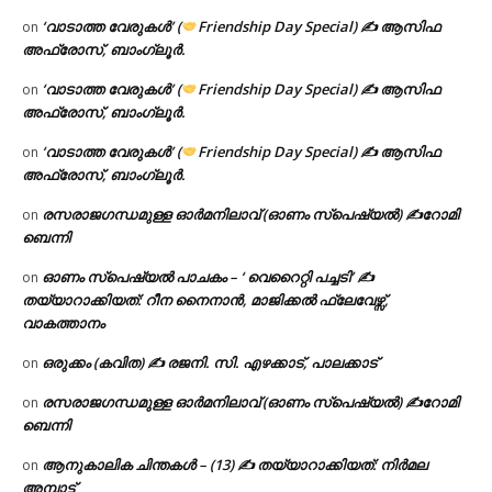
‘വാടാത്ത വേരുകൾ’ (
Friendship Day Special) ✍ ആസിഫ
on
അഫ്രോസ്, ബാംഗ്ലൂർ.
‘വാടാത്ത വേരുകൾ’ (
Friendship Day Special) ✍ ആസിഫ
on
അഫ്രോസ്, ബാംഗ്ലൂർ.
‘വാടാത്ത വേരുകൾ’ (
Friendship Day Special) ✍ ആസിഫ
on
അഫ്രോസ്, ബാംഗ്ലൂർ.
രസരാജഗന്ധമുള്ള ഓർമനിലാവ് (ഓണം സ്‌പെഷ്യൽ) ✍റോമി
on
ബെന്നി
ഓണം സ്പെഷ്യൽ പാചകം – ‘ വെറൈറ്റി പച്ചടി’ ✍
on
തയ്യാറാക്കിയത്: റീന നൈനാൻ, മാജിക്കൽ ഫ്ലേവേഴ്സ്,
വാകത്താനം
ഒരുക്കം (കവിത) ✍ രജനി. സി. എഴക്കാട്, പാലക്കാട്
on
രസരാജഗന്ധമുള്ള ഓർമനിലാവ് (ഓണം സ്‌പെഷ്യൽ) ✍റോമി
on
ബെന്നി
ആനുകാലിക ചിന്തകൾ – (13) ✍ തയ്യാറാക്കിയത്: നിർമല
on
അമ്പാട്ട്