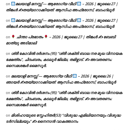
മലയാളി മനസ്സ് — ആരോഗ്യ വീഥി
– 2026 | ജൂലൈ 27 |
on
തിങ്കൾ ✍
തയ്യാറാക്കിയത്: ആസിഫ അഫ്രോസ്, ബാംഗ്ലൂർ
മലയാളി മനസ്സ് — ആരോഗ്യ വീഥി
– 2026 | ജൂലൈ 27 |
on
തിങ്കൾ ✍
തയ്യാറാക്കിയത്: ആസിഫ അഫ്രോസ്, ബാംഗ്ലൂർ
ചിന്താ പ്രഭാതം
– 2026 | ജൂലൈ 27 | തിങ്കൾ ✍
ബേബി
on
മാത്യു അടിമാലി
ശ്രീ കോവിൽ ദർശനം (95) “ശ്രീ ശക്തി ബാല നര മുഖ വിനായക
on
ക്ഷേത്രം”, ചിദംബരം, കടലൂർ ജില്ല, തമിഴ്നാട്. ✍ അവതരണം:
സൈമശങ്കർ മൈസൂർ.
മലയാളി മനസ്സ് — ആരോഗ്യ വീഥി
– 2026 | ജൂലൈ 26 |
on
ഞായർ ✍
തയ്യാറാക്കിയത്: ആസിഫ അഫ്രോസ്, ബാംഗ്ലൂർ
ശ്രീ കോവിൽ ദർശനം (95) “ശ്രീ ശക്തി ബാല നര മുഖ വിനായക
on
ക്ഷേത്രം”, ചിദംബരം, കടലൂർ ജില്ല, തമിഴ്നാട്. ✍ അവതരണം:
സൈമശങ്കർ മൈസൂർ.
മിശിഹായുടെ സ്നേഹിതർ(53) “വിശുദ്ധ എമിലിയാനയും വിശുദ്ധ
on
ടര്‍സില്ലയും” ✍ നൈനാൻ വാകത്താനം