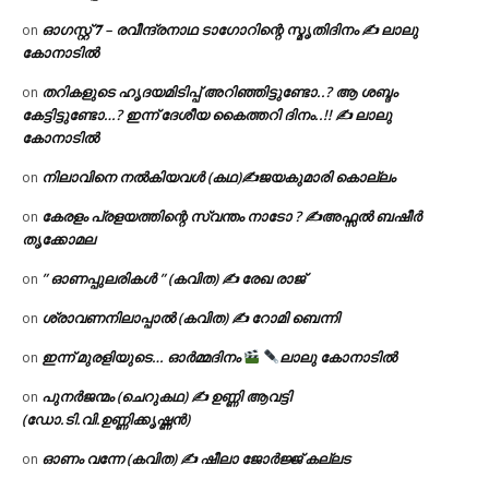
ഓഗസ്റ്റ് 𝟕 – രവീന്ദ്രനാഥ ടാഗോറിന്റെ സ്മൃതിദിനം ✍ ലാലു
on
കോനാടിൽ
തറികളുടെ ഹൃദയമിടിപ്പ് അറിഞ്ഞിട്ടുണ്ടോ..? ആ ശബ്ദം
on
കേട്ടിട്ടുണ്ടോ…? ഇന്ന് ദേശീയ കൈത്തറി ദിനം..!! ✍ ലാലു
കോനാടിൽ
നിലാവിനെ നൽകിയവൾ (കഥ)✍ജയകുമാരി കൊല്ലം
on
കേരളം പ്രളയത്തിന്റെ സ്വന്തം നാടോ ? ✍️അഫ്സൽ ബഷീർ
on
തൃക്കോമല
” ഓണപ്പുലരികൾ ” (കവിത) ✍ രേഖ രാജ്
on
ശ്രാവണനിലാപ്പാൽ (കവിത) ✍ റോമി ബെന്നി
on
ഇന്ന് മുരളിയുടെ… ഓർമ്മദിനം
ലാലു കോനാടിൽ
on
പുനർജന്മം (ചെറുകഥ) ✍ ഉണ്ണി ആവട്ടി
on
(ഡോ.ടി.വി.ഉണ്ണിക്കൃഷ്ണൻ)
ഓണം വന്നേ (കവിത) ✍ ഷീലാ ജോർജ്ജ് കല്ലട
on