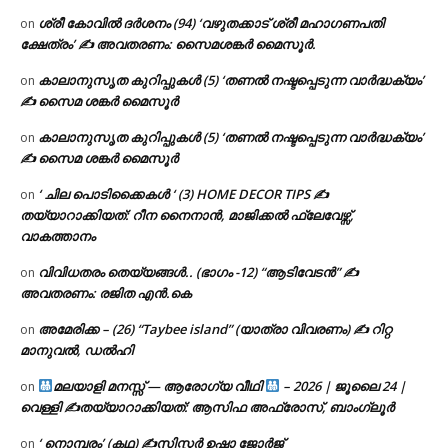
ശ്രീ കോവിൽ ദർശനം (94) ‘വഴുതക്കാട് ശ്രീ മഹാഗണപതി
on
ക്ഷേത്രം’ ✍ അവതരണം: സൈമശങ്കർ മൈസൂർ.
കാലാനുസൃത കുറിപ്പുകൾ (5) ‘തണൽ നഷ്ടപ്പെടുന്ന വാർദ്ധക്യം’
on
✍ സൈമ ശങ്കർ മൈസൂർ
കാലാനുസൃത കുറിപ്പുകൾ (5) ‘തണൽ നഷ്ടപ്പെടുന്ന വാർദ്ധക്യം’
on
✍ സൈമ ശങ്കർ മൈസൂർ
‘ ചില പൊടിക്കൈകൾ ‘ (3) HOME DECOR TIPS ✍
on
തയ്യാറാക്കിയത്: റീന നൈനാൻ, മാജിക്കൽ ഫ്ലേവേഴ്സ്,
വാകത്താനം
വിവിധതരം തെയ്യങ്ങൾ.. (ഭാഗം -12) “ആടിവേടൻ” ✍
on
അവതരണം: രജിത എൻ.കെ
അമേരിക്ക – (26) “Taybee island” (യാത്രാ വിവരണം) ✍ റിറ്റ
on
മാനുവൽ, ഡൽഹി
മലയാളി മനസ്സ് — ആരോഗ്യ വീഥി
– 2026 | ജൂലൈ 24 |
on
വെള്ളി ✍
തയ്യാറാക്കിയത്: ആസിഫ അഫ്രോസ്, ബാംഗ്ലൂർ
‘ നൊമ്പരം’ (കഥ) ✍സിസ്റ്റർ ഉഷാ ജോർജ്
on