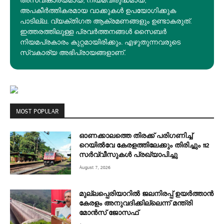
അസ്വീകാര്യമായ, നിയമവിരുദ്ധമായ,
അപകീര്‍ത്തികരമായ വാക്കുകൾ ഉപയോഗിക്കുക
പാടില്ല. വ്യക്തിഗത ആക്രമണങ്ങളും ഉണ്ടാകരുത്.
ഇത്തരത്തിലുള്ള പ്രവർത്തനങ്ങൾ സൈബർ
നിയമപ്രകാരം കുറ്റമായിരിക്കും. എഴുതുന്നവരുടെ
സ്വകാര്യ അഭിപ്രായങ്ങളാണ്.
MOST POPULAR
ഓണക്കാലത്തെ തിരക്ക് പരിഗണിച്ച്
റെയിൽവേ കേരളത്തിലേക്കും തിരിച്ചും 112
സർവ്വീസുകൾ പ്രഖ്യാപിച്ചു
August 7, 2026
മുല്ലപ്പെരിയാറിൽ ജലനിരപ്പ് ഉയർത്താൻ
കേരളം അനുവദിക്കില്ലെന്ന് മന്ത്രി
മോൻസ് ജോസഫ്