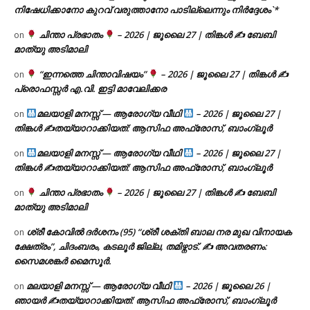
നിഷേധിക്കാനോ കുറവ് വരുത്താനോ പാടില്ലെന്നും നിർദ്ദേശം`*
ചിന്താ പ്രഭാതം
– 2026 | ജൂലൈ 27 | തിങ്കൾ ✍
ബേബി
on
മാത്യു അടിമാലി
“ഇന്നത്തെ ചിന്താവിഷയം”
– 2026 | ജൂലൈ 27 | തിങ്കൾ ✍
on
പ്രൊഫസ്സർ എ.വി. ഇട്ടി മാവേലിക്കര
മലയാളി മനസ്സ് — ആരോഗ്യ വീഥി
– 2026 | ജൂലൈ 27 |
on
തിങ്കൾ ✍
തയ്യാറാക്കിയത്: ആസിഫ അഫ്രോസ്, ബാംഗ്ലൂർ
മലയാളി മനസ്സ് — ആരോഗ്യ വീഥി
– 2026 | ജൂലൈ 27 |
on
തിങ്കൾ ✍
തയ്യാറാക്കിയത്: ആസിഫ അഫ്രോസ്, ബാംഗ്ലൂർ
ചിന്താ പ്രഭാതം
– 2026 | ജൂലൈ 27 | തിങ്കൾ ✍
ബേബി
on
മാത്യു അടിമാലി
ശ്രീ കോവിൽ ദർശനം (95) “ശ്രീ ശക്തി ബാല നര മുഖ വിനായക
on
ക്ഷേത്രം”, ചിദംബരം, കടലൂർ ജില്ല, തമിഴ്നാട്. ✍ അവതരണം:
സൈമശങ്കർ മൈസൂർ.
മലയാളി മനസ്സ് — ആരോഗ്യ വീഥി
– 2026 | ജൂലൈ 26 |
on
ഞായർ ✍
തയ്യാറാക്കിയത്: ആസിഫ അഫ്രോസ്, ബാംഗ്ലൂർ