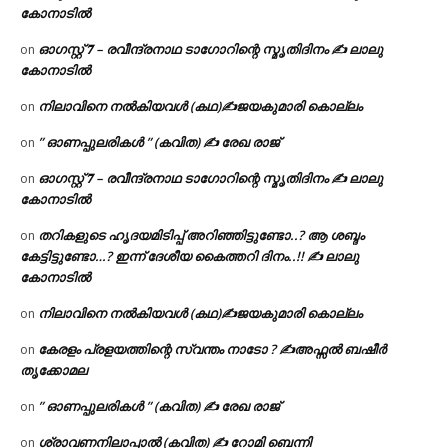
കോനാടിൽ
ഓഗസ്റ്റ് 𝟕 – രവീന്ദ്രനാഥ ടാഗോറിന്റെ സ്മൃതിദിനം ✍ ലാലു
on
കോനാടിൽ
നിലാവിനെ നൽകിയവൾ (കഥ)✍ജയകുമാരി കൊല്ലം
on
” ഓണപ്പുലരികൾ ” (കവിത) ✍ രേഖ രാജ്
on
ഓഗസ്റ്റ് 𝟕 – രവീന്ദ്രനാഥ ടാഗോറിന്റെ സ്മൃതിദിനം ✍ ലാലു
on
കോനാടിൽ
തറികളുടെ ഹൃദയമിടിപ്പ് അറിഞ്ഞിട്ടുണ്ടോ..? ആ ശബ്ദം
on
കേട്ടിട്ടുണ്ടോ…? ഇന്ന് ദേശീയ കൈത്തറി ദിനം..!! ✍ ലാലു
കോനാടിൽ
നിലാവിനെ നൽകിയവൾ (കഥ)✍ജയകുമാരി കൊല്ലം
on
കേരളം പ്രളയത്തിന്റെ സ്വന്തം നാടോ ? ✍️അഫ്സൽ ബഷീർ
on
തൃക്കോമല
” ഓണപ്പുലരികൾ ” (കവിത) ✍ രേഖ രാജ്
on
ശ്രാവണനിലാപ്പാൽ (കവിത) ✍ റോമി ബെന്നി
on