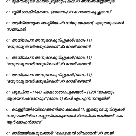
മുക്തിയുടെ കാൽപ്പെരുമാറ്റം (കഥ) ✍ അനിൽ മണ്ണത്തൂർ
on
സ്ത്രീ ശാക്തീകരണം. (ലേഖനം) ✍ ഹേമലത കൃഷ്ണദാസ്
on
ആർദ്രതയുടെ രാഷ്ട്രീയം ✍️ സിജു ജേക്കബ്, എഴുത്തുകാരൻ
on
സഞ്ചാരി
അധ്യാപന അനുഭവ കുറിപ്പുകൾ (ഭാഗം 11)
on
“മധുരാമൃതവർഷനൂലിഴകൾ” ✍ റോമി ബെന്നി
അധ്യാപന അനുഭവ കുറിപ്പുകൾ (ഭാഗം 11)
on
“മധുരാമൃതവർഷനൂലിഴകൾ” ✍ റോമി ബെന്നി
അധ്യാപന അനുഭവ കുറിപ്പുകൾ (ഭാഗം 11)
on
“മധുരാമൃതവർഷനൂലിഴകൾ” ✍ റോമി ബെന്നി
ശുഭചിന്ത – (144) പ്രകാശഗോപുരങ്ങൾ – (120) “ഭാഷയും
on
ആശയസംവേദനവും” (ഭാഗം-1) ✍പി.എം.എൻ.നമ്പൂതിരി
വെള്ളിത്തിരയിലെ അണിയറ കഥകൾ (1) ഇരയുടെ മുറിവുകൾ
on
സമൂഹത്തിന്‍റെ കണ്ണാടിയാകുമ്പോൾ ✍തയ്യാറാക്കിയത്: കെ.
ആര്‍ മോഹന്‍ദാസ്
ഓർമ്മയിലെ മുഖങ്ങൾ: “കോട്ടക്കൽ ശിവരാമൻ” ✍ അജി
on