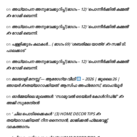
അധ്യാപന അനുഭവക്കുറിപ്പ് (ഭാഗം – 12) ‘പൊന്നീർക്കിൽ കമ്മൽ’
on
✍ റോമി ബെന്നി.
അധ്യാപന അനുഭവക്കുറിപ്പ് (ഭാഗം – 12) ‘പൊന്നീർക്കിൽ കമ്മൽ’
on
✍ റോമി ബെന്നി.
പള്ളിക്കൂടം കഥകൾ… ( ഭാഗം 69) ‘ശബരിമല യാത്ര’ ✍ സജി ടി.
on
പാലക്കാട്
അധ്യാപന അനുഭവക്കുറിപ്പ് (ഭാഗം – 12) ‘പൊന്നീർക്കിൽ കമ്മൽ’
on
✍ റോമി ബെന്നി.
മലയാളി മനസ്സ് — ആരോഗ്യ വീഥി
– 2026 | ജൂലൈ 26 |
on
ഞായർ ✍
തയ്യാറാക്കിയത്: ആസിഫ അഫ്രോസ്, ബാംഗ്ലൂർ
ഓർമ്മയിലെ മുഖങ്ങൾ: ‘സാമുവൽ ടെയ്ലർ കോൾറിഡ്ജ് ‘ ✍
on
അജി സുരേന്ദ്രൻ
‘ ചില പൊടിക്കൈകൾ ‘ (3) HOME DECOR TIPS ✍
on
തയ്യാറാക്കിയത്: റീന നൈനാൻ, മാജിക്കൽ ഫ്ലേവേഴ്സ്,
വാകത്താനം