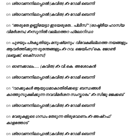
ശ്രാവണനിലാപ്പാൽ (കവിത) ✍ റോമി ബെന്നി
on
ശ്രാവണനിലാപ്പാൽ (കവിത) ✍ റോമി ബെന്നി
on
“അരുതേ ഉണ്ണിയേട്ടാ ഇടയരുതേ.. പ്ലീസ് ” (രാഷ്ട്രീയ ഹാസ്യ
on
വിമർശനം) ✍സുനിൽ വല്ലാത്തറ ഫ്ലോറിഡാ
പുഴയും പ്രകൃതിയും മനുഷ്യനും: വിവേകമില്ലാത്ത നയങ്ങളും
on
ആവർത്തിക്കുന്ന ദുരന്തങ്ങളും ✍ റവ. ജെയിംസ് കെ. ജോൺ
(ലബ്ബക്ക്, ടെക്സാസ്)
ഓണക്കാലം….. (കവിത) ✍ വി.കെ. അശോകൻ
on
ശ്രാവണനിലാപ്പാൽ (കവിത) ✍ റോമി ബെന്നി
on
“വാക്കുകൾ ആയുധമാകാതിരിക്കട്ടെ: ബന്ധങ്ങൾ
on
കാത്തുസൂക്ഷിക്കുന്ന നവവിമർശന സംസ്കാരം” ✍️ സിജു ജേക്കബ്
ശ്രാവണനിലാപ്പാൽ (കവിത) ✍ റോമി ബെന്നി
on
വേരുകളുടെ ഗന്ധം തേടുന്ന തിരുവോണം ✍ അഷ്റഫ്
on
കാളത്തോട്
ശ്രാവണനിലാപ്പാൽ (കവിത) ✍ റോമി ബെന്നി
on