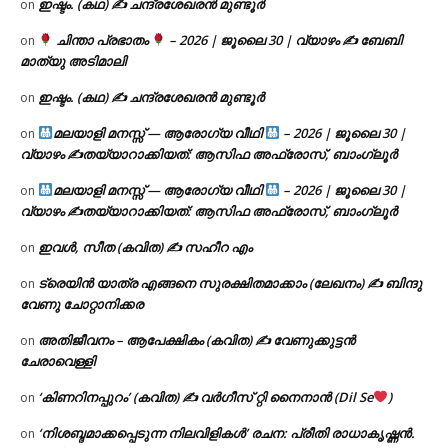
ഇഷ്ടം. (കഥ) ✍ ചന്ദ്രശേഖരൻ മുണ്ടൂർ
on
ചിന്താ പ്രഭാതം
– 2026 | ജൂലൈ 30 | വ്യാഴം ✍
ബേബി
on
മാത്യു അടിമാലി
ഇഷ്ടം. (കഥ) ✍ ചന്ദ്രശേഖരൻ മുണ്ടൂർ
on
മലയാളി മനസ്സ് — ആരോഗ്യ വീഥി
– 2026 | ജൂലൈ 30 |
on
വ്യാഴം ✍
തയ്യാറാക്കിയത്: ആസിഫ അഫ്രോസ്, ബാംഗ്ലൂർ
മലയാളി മനസ്സ് — ആരോഗ്യ വീഥി
– 2026 | ജൂലൈ 30 |
on
വ്യാഴം ✍
തയ്യാറാക്കിയത്: ആസിഫ അഫ്രോസ്, ബാംഗ്ലൂർ
ഇവൾ, സീത (കവിത) ✍ സഹീറ എം
on
ട്രെയിൻ യാത്ര എങ്ങനെ സുരക്ഷിതമാക്കാം (ലേഖനം) ✍ ബിന്ദു
on
വേണു ചോറ്റാനിക്കര
അതിജീവനം – ആപേക്ഷികം (കവിത) ✍ വേണുക്കുട്ടൻ
on
ചേരാവെള്ളി
‘കിണറിനപ്പുറം’ (കവിത) ✍ വർഗീസ് റ്റി നൈനാൻ (Dil Se
)
on
‘നിശബ്ദമാക്കപ്പെടുന്ന നിലവിളികൾ’ രചന: പ്രീതി രാധാകൃഷ്ണൻ.
on