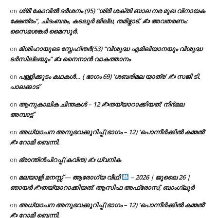
ശ്രീ കോവിൽ ദർശനം (95) “ശ്രീ ശക്തി ബാല നര മുഖ വിനായക
on
ക്ഷേത്രം”, ചിദംബരം, കടലൂർ ജില്ല, തമിഴ്നാട്. ✍ അവതരണം:
സൈമശങ്കർ മൈസൂർ.
മിശിഹായുടെ സ്നേഹിതർ(53) “വിശുദ്ധ എമിലിയാനയും വിശുദ്ധ
on
ടര്‍സില്ലയും” ✍ നൈനാൻ വാകത്താനം
പള്ളിക്കൂടം കഥകൾ… ( ഭാഗം 69) ‘ശബരിമല യാത്ര’ ✍ സജി ടി.
on
പാലക്കാട്
ആനുകാലിക ചിന്തകൾ – 12 ✍തയ്യാറാക്കിയത്: നിർമല
on
അമ്പാട്ട്
അധ്യാപന അനുഭവക്കുറിപ്പ് (ഭാഗം – 12) ‘പൊന്നീർക്കിൽ കമ്മൽ’
on
✍ റോമി ബെന്നി.
ഭ്രാന്തിൻപിറപ്പ് (കവിത) ✍ ധ്വനിക
on
മലയാളി മനസ്സ് — ആരോഗ്യ വീഥി
– 2026 | ജൂലൈ 26 |
on
ഞായർ ✍
തയ്യാറാക്കിയത്: ആസിഫ അഫ്രോസ്, ബാംഗ്ലൂർ
അധ്യാപന അനുഭവക്കുറിപ്പ് (ഭാഗം – 12) ‘പൊന്നീർക്കിൽ കമ്മൽ’
on
✍ റോമി ബെന്നി.