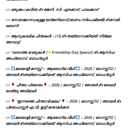
ഒരുക്കം (കവിത) ✍ രജനി. സി. എഴക്കാട്, പാലക്കാട്
on
രസരാജഗന്ധമുള്ള ഓർമനിലാവ് (ഓണം സ്‌പെഷ്യൽ) ✍റോമി
on
ബെന്നി
ആനുകാലിക ചിന്തകൾ – (13) ✍ തയ്യാറാക്കിയത്: നിർമല
on
അമ്പാട്ട്
‘വാടാത്ത വേരുകൾ’ (
Friendship Day Special) ✍ ആസിഫ
on
അഫ്രോസ്, ബാംഗ്ലൂർ.
മലയാളി മനസ്സ് — ആരോഗ്യ വീഥി
– 2026 | ഓഗസ്റ്റ് 02 |
on
ഞായർ ✍
തയ്യാറാക്കിയത്: ആസിഫ അഫ്രോസ്, ബാംഗ്ലൂർ
ചിന്താ പ്രഭാതം
– 2026 | ഓഗസ്റ്റ് 02 | ഞായർ ✍
ബേബി
on
മാത്യു അടിമാലി
“ഇന്നത്തെ ചിന്താവിഷയം”
– 2026 | ഓഗസ്റ്റ് 02 | ഞായർ ✍
on
പ്രൊഫസ്സർ എ.വി. ഇട്ടി മാവേലിക്കര
മലയാളി മനസ്സ് — ആരോഗ്യ വീഥി
– 2026 | ഓഗസ്റ്റ് 02 |
on
ഞായർ ✍
തയ്യാറാക്കിയത്: ആസിഫ അഫ്രോസ്, ബാംഗ്ലൂർ