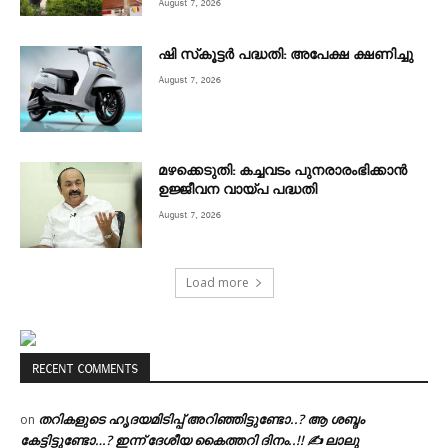
August 7, 2026
ഷി സ്‌കൂട്ടര്‍ പദ്ധതി: അപേക്ഷ ക്ഷണിച്ചു
August 7, 2026
മഴക്കെടുതി: കച്ചവടം പുനരാരംഭിക്കാൻ
ഉജ്ജീവന വായ്പ പദ്ധതി
August 7, 2026
Load more
RECENT COMMENTS
തറികളുടെ ഹൃദയമിടിപ്പ് അറിഞ്ഞിട്ടുണ്ടോ..? ആ ശബ്ദം
on
കേട്ടിട്ടുണ്ടോ…? ഇന്ന് ദേശീയ കൈത്തറി ദിനം..!! ✍ ലാലു