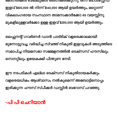
ഭേദഗതികൾ ബില്ലുകൾ അംഗീകരിക്കുന്നു. ഒന്ന് ഹോംസ്റ്റേഡ്
ഇളവ് $100,000 ൽ നിന്ന് $140,000 ആയി ഉയർത്തും; മറ്റൊന്ന്
വികലാംഗരായ സംസ്ഥാന താമസക്കാർക്കോ 65 വയസ്സിനു
മുകളിലുള്ളവർക്കോ ഉള്ള ഇളവ് $200,000 ആയി ഉയർത്തും.
ലെഫ്റ്റനന്റ് ഗവർണർ ഡാൻ പാട്രിക് വളരെക്കാലമായി
മുന്നോട്ടുവച്ച, വർദ്ധിച്ച സ്വത്ത് നികുതി ഇളവുകൾ അടുത്തിടെ
സമാപിച്ച നിയമസഭാ സമ്മേളനത്തിൽ ടെക്സസ് ഹൗസിലും
സെനറ്റിലും ഉഭയകക്ഷി പിന്തുണ നേടി.
ഈ നടപടികൾ എല്ലാ ടെക്സസ് നികുതിദായകർക്കും
വളരെയധികം ആശ്വാസം നൽകുമെന്ന് അബോട്ടിനൊപ്പം
ഇരിക്കുന്ന ഹൗസ് സ്പീക്കർ ഡസ്റ്റിൻ ബറോസ് പറഞ്ഞു.
-പി പി ചെറിയാൻ