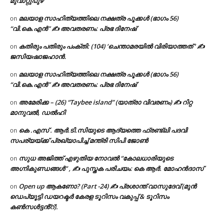
മുവാറ്റുപുഴ
മലയാള സാഹിത്യത്തിലെ നക്ഷത്ര പൂക്കൾ (ഭാഗം 56)
on
“വി.കെ.എൻ” ✍ അവതരണം: പ്രഭ ദിനേഷ്
കതിരും പതിരും പംക്തി: (104) ‘ചെന്താമരയിൽ വിരിയാത്തത് ‘ ✍
on
ജസിയഷാജഹാൻ.
മലയാള സാഹിത്യത്തിലെ നക്ഷത്ര പൂക്കൾ (ഭാഗം 56)
on
“വി.കെ.എൻ” ✍ അവതരണം: പ്രഭ ദിനേഷ്
അമേരിക്ക – (26) “Taybee island” (യാത്രാ വിവരണം) ✍ റിറ്റ
on
മാനുവൽ, ഡൽഹി
കെ .എസ് . ആർ.ടി.സിയുടെ ആദ്യത്തെ ഫ്രണ്ട്ലി പദവി
on
സപര്യയ്ക്ക് പ്രഖ്യാപിച്ച് മന്ത്രി സിപി ജോൺ
സുധ അജിത്ത് എഴുതിയ നോവൽ “കോലധാരിയുടെ
on
അഗ്നികുണ്ഡങ്ങള്‍” , ✍ പുസ്തക പരിചയം: കെ ആർ. മോഹൻദാസ്
Open up ആകണോ? (Part -24) ✍ പ്രശാന്ത് വാസുദേവ് (മുൻ
on
ഡെപ്യൂട്ടി ഡയറക്ടർ കേരള ടൂറിസം വകുപ്പ് & ടൂറിസം
കൺസൾട്ടൻ്റ്).