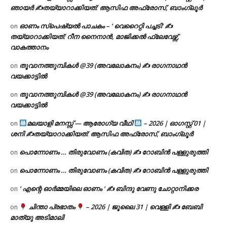
ഞായർ ✍
തയ്യാറാക്കിയത്: ആസിഫ അഫ്രോസ്, ബാംഗ്ലൂർ
ഓണം സ്പെഷ്യൽ പാചകം – ‘ വെറൈറ്റി പച്ചടി’ ✍
on
തയ്യാറാക്കിയത്: റീന നൈനാൻ, മാജിക്കൽ ഫ്ലേവേഴ്സ്,
വാകത്താനം
തൂവാനത്തുമ്പികൾ @39 (അവലോകനം) ✍ രാഗനാഥൻ
on
വയക്കാട്ടിൽ
തൂവാനത്തുമ്പികൾ @39 (അവലോകനം) ✍ രാഗനാഥൻ
on
വയക്കാട്ടിൽ
മലയാളി മനസ്സ് — ആരോഗ്യ വീഥി
– 2026 | ഓഗസ്റ്റ് 01 |
on
ശനി ✍
തയ്യാറാക്കിയത്: ആസിഫ അഫ്രോസ്, ബാംഗ്ലൂർ
പൊന്നോണം … തിരുവോണം (കവിത) ✍ റോബിൻ പള്ളുരുത്തി
on
പൊന്നോണം … തിരുവോണം (കവിത) ✍ റോബിൻ പള്ളുരുത്തി
on
‘ എന്റെ ഓർമ്മയിലെ ഓണം ‘ ✍ ബിന്ദു വേണു ചോറ്റാനിക്കര
on
ചിന്താ പ്രഭാതം
– 2026 | ജൂലൈ 31 | വെള്ളി ✍
ബേബി
on
മാത്യു അടിമാലി