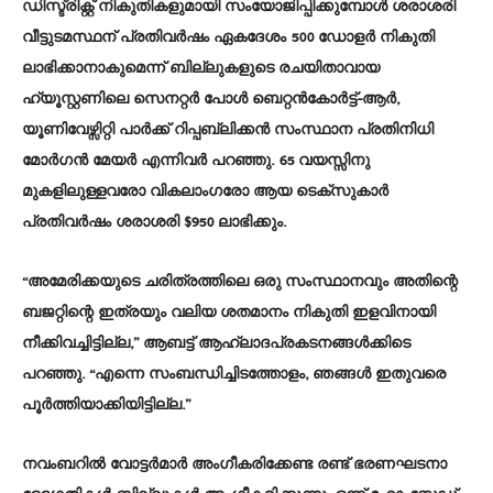
ഡിസ്ട്രിക്റ്റ് നികുതികളുമായി സംയോജിപ്പിക്കുമ്പോൾ ശരാശരി
വീട്ടുടമസ്ഥന് പ്രതിവർഷം ഏകദേശം 500 ഡോളർ നികുതി
ലാഭിക്കാനാകുമെന്ന് ബില്ലുകളുടെ രചയിതാവായ
ഹ്യൂസ്റ്റണിലെ സെനറ്റർ പോൾ ബെറ്റൻകോർട്ട്-ആർ,
യൂണിവേഴ്സിറ്റി പാർക്ക് റിപ്പബ്ലിക്കൻ സംസ്ഥാന പ്രതിനിധി
മോർഗൻ മേയർ എന്നിവർ പറഞ്ഞു. 65 വയസ്സിനു
മുകളിലുള്ളവരോ വികലാംഗരോ ആയ ടെക്സുകാർ
പ്രതിവർഷം ശരാശരി $950 ലാഭിക്കും.
“അമേരിക്കയുടെ ചരിത്രത്തിലെ ഒരു സംസ്ഥാനവും അതിന്റെ
ബജറ്റിന്റെ ഇത്രയും വലിയ ശതമാനം നികുതി ഇളവിനായി
നീക്കിവച്ചിട്ടില്ല,” ആബട്ട് ആഹ്ലാദപ്രകടനങ്ങൾക്കിടെ
പറഞ്ഞു. “എന്നെ സംബന്ധിച്ചിടത്തോളം, ഞങ്ങൾ ഇതുവരെ
പൂർത്തിയാക്കിയിട്ടില്ല.”
നവംബറിൽ വോട്ടർമാർ അംഗീകരിക്കേണ്ട രണ്ട് ഭരണഘടനാ