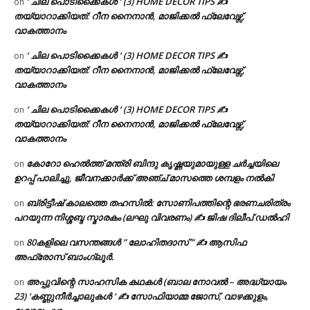
‘ ചില പൊടിക്കൈകൾ ‘ (3) HOME DECOR TIPS ✍
on
തയ്യാറാക്കിയത്: റീന നൈനാൻ, മാജിക്കൽ ഫ്ലേവേഴ്സ്,
വാകത്താനം
‘ ചില പൊടിക്കൈകൾ ‘ (3) HOME DECOR TIPS ✍
on
തയ്യാറാക്കിയത്: റീന നൈനാൻ, മാജിക്കൽ ഫ്ലേവേഴ്സ്,
വാകത്താനം
‘ ചില പൊടിക്കൈകൾ ‘ (3) HOME DECOR TIPS ✍
on
തയ്യാറാക്കിയത്: റീന നൈനാൻ, മാജിക്കൽ ഫ്ലേവേഴ്സ്,
വാകത്താനം
കോറോ ഹെൽത്ത് മന്ത്രി ബിന്ദു കൃഷ്ണയുമായുള്ള ചർച്ചയിലെ
on
ഉറപ്പ് പാലിച്ചു, ജീവനക്കാർക്ക് അഞ്ച് മാസത്തെ ശമ്പളം നൽകി
ബ്രിട്ടീഷ് കാലത്തെ തഹസിൽ: സോണിപത്തിന്റെ ഭരണചരിത്രം
on
പറയുന്ന നിശ്ശബ്ദ സ്മാരകം (ലഘു വിവരണം) ✍ ജിഷ ദിലീപ് ഡൽഹി
80കളിലെ വസന്തങ്ങൾ ” ലോഹിതദാസ് ” ✍ ആസിഫ
on
അഫ്രോസ് ബാംഗ്ലൂർ.
അപ്പുവിന്റെ സാഹസിക കഥകൾ (ബാല നോവൽ – അദ്ധ്യായം
on
23) ‘കണ്ണുനീർച്ചാലുകൾ ‘ ✍ സോഫിയാമ്മ ജോസ്, വാഴക്കുളം,