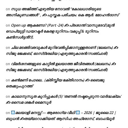
സുധ അജിത്ത് എഴുതിയ നോവൽ “കോലധാരിയുടെ
on
അഗ്നികുണ്ഡങ്ങള്‍” , ✍ പുസ്തക പരിചയം: കെ ആർ. മോഹൻദാസ്
Open up ആകണോ? (Part -24) ✍ പ്രശാന്ത് വാസുദേവ് (മുൻ
on
ഡെപ്യൂട്ടി ഡയറക്ടർ കേരള ടൂറിസം വകുപ്പ് & ടൂറിസം
കൺസൾട്ടൻ്റ്).
ചില മടങ്ങിവരവുകൾ മുറിവേൽപ്പിക്കാനുള്ളതാണ്! (ലേഖനം) ✍️
on
സിജു ജേക്കബ്, ഓസ്‌ട്രേലിയ (എഴുത്തുകാരൻ/സഞ്ചാരി)
വിമർശനങ്ങളുടെ കാറ്റിൽ ഉലയാത്ത ജീവിതങ്ങൾ (ലേഖനം) ✍️
on
സിജു ജേക്കബ്, ഓസ്‌ട്രേലിയ (എഴുത്തുകാരൻ/സഞ്ചാരി)
കൺമണി പോലെ.. (ക്രിസ്തീയ ഭക്തിഗാനം) ✍ ബൈജു
on
തെക്കുംപുറത്ത്
കാലാനുസൃത കുറിപ്പുകൾ (5) ‘തണൽ നഷ്ടപ്പെടുന്ന വാർദ്ധക്യം’
on
✍ സൈമ ശങ്കർ മൈസൂർ
മലയാളി മനസ്സ് — ആരോഗ്യ വീഥി
– 2026 | ജൂലൈ 22 |
on
ബുധൻ ✍
തയ്യാറാക്കിയത്: ആസിഫ അഫ്രോസ്, ബാംഗ്ലൂർ