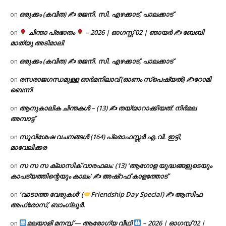
ഒരുക്കം (കവിത) ✍ രജനി. സി. എഴക്കാട്, പാലക്കാട്
on
ചിന്താ പ്രഭാതം
– 2026 | ഓഗസ്റ്റ് 02 | ഞായർ ✍
ബേബി
on
മാത്യു അടിമാലി
ഒരുക്കം (കവിത) ✍ രജനി. സി. എഴക്കാട്, പാലക്കാട്
on
രസരാജഗന്ധമുള്ള ഓർമനിലാവ് (ഓണം സ്‌പെഷ്യൽ) ✍റോമി
on
ബെന്നി
ആനുകാലിക ചിന്തകൾ – (13) ✍ തയ്യാറാക്കിയത്: നിർമല
on
അമ്പാട്ട്
സുവിശേഷ വചനങ്ങൾ (164) പ്രൊഫസ്സർ എ.വി. ഇട്ടി,
on
മാവേലിക്കര
സ സ സ ക്ലാസിക് വാരഫലം: (13) ‘ആഗോള യുദ്ധങ്ങളുടെയും
on
കാപട്യത്തിന്റെയും കാലം’ ✍ അഷ്റഫ് കാളത്തോട്
‘വാടാത്ത വേരുകൾ’ (
Friendship Day Special) ✍ ആസിഫ
on
അഫ്രോസ്, ബാംഗ്ലൂർ.
മലയാളി മനസ്സ് — ആരോഗ്യ വീഥി
– 2026 | ഓഗസ്റ്റ് 02 |
on