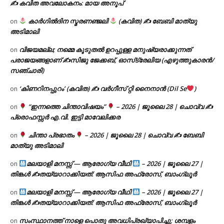
✍ കവിത അവലോകനം: മായ അനൂപ്
കാർഗിൽദിന സ്മരണഞ്ജലി
(കവിത) ✍ ബേബി മാത്യു
on
അടിമാലി
വിജയമല്ല; നമ്മെ കൂടുതൽ ഉറപ്പുള്ള മനുഷ്യരാക്കുന്നത്
on
പരാജയങ്ങളാണ് ✍️സിജു ജേക്കബ്, ഓസ്‌ട്രേലിയ (എഴുത്തുകാരൻ/
സഞ്ചാരി)
‘കിണറിനപ്പുറം’ (കവിത) ✍ വർഗീസ് റ്റി നൈനാൻ (Dil Se
)
on
“ഇന്നത്തെ ചിന്താവിഷയം”
– 2026 | ജൂലൈ 28 | ചൊവ്വ ✍
on
പ്രൊഫസ്സർ എ.വി. ഇട്ടി മാവേലിക്കര
ചിന്താ പ്രഭാതം
– 2026 | ജൂലൈ 28 | ചൊവ്വ ✍
ബേബി
on
മാത്യു അടിമാലി
മലയാളി മനസ്സ് — ആരോഗ്യ വീഥി
– 2026 | ജൂലൈ 27 |
on
തിങ്കൾ ✍
തയ്യാറാക്കിയത്: ആസിഫ അഫ്രോസ്, ബാംഗ്ലൂർ
മലയാളി മനസ്സ് — ആരോഗ്യ വീഥി
– 2026 | ജൂലൈ 27 |
on
തിങ്കൾ ✍
തയ്യാറാക്കിയത്: ആസിഫ അഫ്രോസ്, ബാംഗ്ലൂർ
സംസ്ഥാനത്ത് നാളെ പൊതു അവധിപ്രഖ്യാപിച്ചു; ശമ്പളം
on