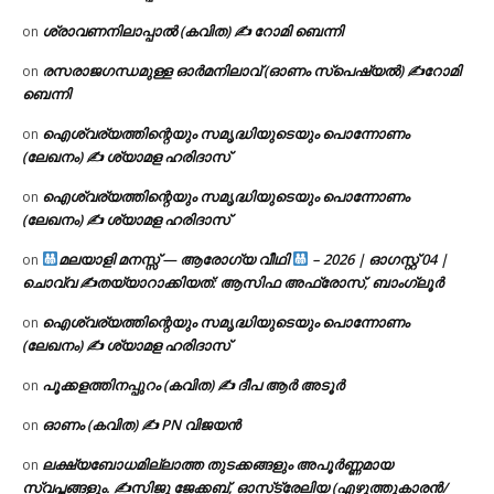
ശ്രാവണനിലാപ്പാൽ (കവിത) ✍ റോമി ബെന്നി
on
രസരാജഗന്ധമുള്ള ഓർമനിലാവ് (ഓണം സ്‌പെഷ്യൽ) ✍റോമി
on
ബെന്നി
ഐശ്വര്യത്തിന്റെയും സമൃദ്ധിയുടെയും പൊന്നോണം
on
(ലേഖനം) ✍ ശ്യാമള ഹരിദാസ്
ഐശ്വര്യത്തിന്റെയും സമൃദ്ധിയുടെയും പൊന്നോണം
on
(ലേഖനം) ✍ ശ്യാമള ഹരിദാസ്
മലയാളി മനസ്സ് — ആരോഗ്യ വീഥി
– 2026 | ഓഗസ്റ്റ് 04 |
on
ചൊവ്വ ✍
തയ്യാറാക്കിയത്: ആസിഫ അഫ്രോസ്, ബാംഗ്ലൂർ
ഐശ്വര്യത്തിന്റെയും സമൃദ്ധിയുടെയും പൊന്നോണം
on
(ലേഖനം) ✍ ശ്യാമള ഹരിദാസ്
പൂക്കളത്തിനപ്പുറം (കവിത) ✍ ദീപ ആർ അടൂർ
on
ഓണം (കവിത) ✍ PN വിജയൻ
on
ലക്ഷ്യബോധമില്ലാത്ത തുടക്കങ്ങളും അപൂർണ്ണമായ
on
സ്വപ്നങ്ങളും. ✍️സിജു ജേക്കബ്, ഓസ്‌ട്രേലിയ (എഴുത്തുകാരൻ/