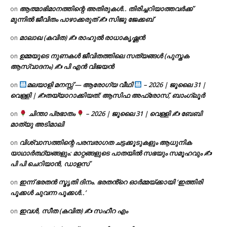
ആത്മാഭിമാനത്തിന്റെ അതിരുകൾ.. തിരിച്ചറിയാത്തവർക്ക്
on
മുന്നിൽ ജീവിതം പാഴാക്കരുത് ✍️ സിജു ജേക്കബ്
മാലാഖ (കവിത) ✍ രാഹുൽ രാധാകൃഷ്ണൻ
on
ഉമ്മയുടെ നുണകൾ ജീവിതത്തിലെ സത്യങ്ങൾ (പുസ്തക
on
ആസ്വാദനം) ✍ പി എൻ വിജയൻ
മലയാളി മനസ്സ് — ആരോഗ്യ വീഥി
– 2026 | ജൂലൈ 31 |
on
വെള്ളി | ✍
തയ്യാറാക്കിയത്: ആസിഫ അഫ്രോസ്, ബാംഗ്ലൂർ
ചിന്താ പ്രഭാതം
– 2026 | ജൂലൈ 31 | വെള്ളി ✍
ബേബി
on
മാത്യു അടിമാലി
വിശ്വാസത്തിന്റെ പരമ്പരാഗത ചട്ടക്കൂടുകളും ആധുനിക
on
യാഥാർത്ഥ്യങ്ങളും: മാറ്റങ്ങളുടെ പാതയിൽ സഭയും സമൂഹവും ✍
പി പി ചെറിയാൻ, ഡാളസ്
ഇന്ന് ഭരതൻ സ്മൃതി ദിനം. ഭരതൻ്റെ ഓർമ്മയ്ക്കായി ‘ഇത്തിരി
on
പൂക്കൾ ചുവന്ന പൂക്കൾ..’
ഇവൾ, സീത (കവിത) ✍ സഹീറ എം
on