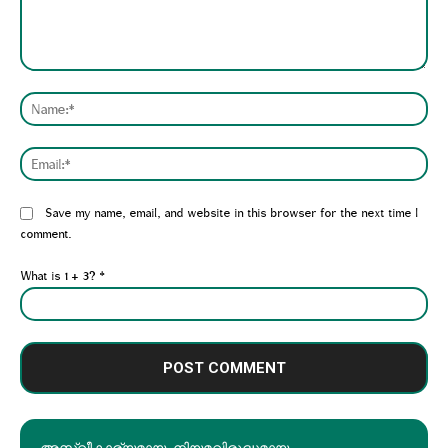
Comment:
Nam
Emai
Website:
Save my name, email, and website in this browser for the next time I
comment.
What is 1 + 3?
*