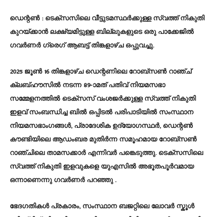
ഡെന്റൺ :
ടെക്സസിലെ വീട്ടുടമസ്ഥർക്കുള്ള സ്വത്ത് നികുതി
കുറയ്ക്കാൻ ലക്ഷ്യമിട്ടുള്ള ബില്ലുകളുടെ ഒരു പാക്കേജിൽ
ഗവർണർ ഗ്രെഗ് ആബട്ട് തിങ്കളാഴ്ച ഒപ്പുവച്ചു.
2025 ജൂൺ 16 തിങ്കളാഴ്ച ഡെന്റണിലെ റോബ്സൺ റാഞ്ച്
ക്ലബ്‌ഹൗസിൽ നടന്ന 89-ാമത് പതിവ് നിയമസഭാ
സമ്മേളനത്തിൽ ടെക്സസ് വംശജർക്കുള്ള സ്വത്ത് നികുതി
ഇളവ് സംബന്ധിച്ച ബിൽ ഒപ്പിടൽ പരിപാടിയിൽ സംസ്ഥാന
നിയമസഭാംഗങ്ങൾ, പ്രാദേശിക ഉദ്യോഗസ്ഥർ, ഡെന്റൺ
കൗണ്ടിയിലെ ആഡംബര മുതിർന്ന സമൂഹമായ റോബ്സൺ
റാഞ്ചിലെ താമസക്കാർ എന്നിവർ പങ്കെടുത്തു. ടെക്സസിലെ
സ്വത്ത് നികുതി ഇളവുകളെ യുഎസിൽ അഭൂതപൂർവമായ
ഒന്നാണെന്നു ഗവർണർ പറഞ്ഞു .
ഭേദഗതികൾ പ്രകാരം, സംസ്ഥാന ബജറ്റിലെ ലോവർ സ്കൂൾ