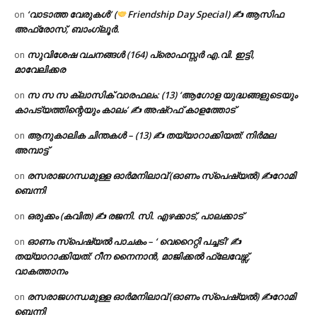
‘വാടാത്ത വേരുകൾ’ (
Friendship Day Special) ✍ ആസിഫ
on
അഫ്രോസ്, ബാംഗ്ലൂർ.
സുവിശേഷ വചനങ്ങൾ (164) പ്രൊഫസ്സർ എ.വി. ഇട്ടി,
on
മാവേലിക്കര
സ സ സ ക്ലാസിക് വാരഫലം: (13) ‘ആഗോള യുദ്ധങ്ങളുടെയും
on
കാപട്യത്തിന്റെയും കാലം’ ✍ അഷ്റഫ് കാളത്തോട്
ആനുകാലിക ചിന്തകൾ – (13) ✍ തയ്യാറാക്കിയത്: നിർമല
on
അമ്പാട്ട്
രസരാജഗന്ധമുള്ള ഓർമനിലാവ് (ഓണം സ്‌പെഷ്യൽ) ✍റോമി
on
ബെന്നി
ഒരുക്കം (കവിത) ✍ രജനി. സി. എഴക്കാട്, പാലക്കാട്
on
ഓണം സ്പെഷ്യൽ പാചകം – ‘ വെറൈറ്റി പച്ചടി’ ✍
on
തയ്യാറാക്കിയത്: റീന നൈനാൻ, മാജിക്കൽ ഫ്ലേവേഴ്സ്,
വാകത്താനം
രസരാജഗന്ധമുള്ള ഓർമനിലാവ് (ഓണം സ്‌പെഷ്യൽ) ✍റോമി
on
ബെന്നി