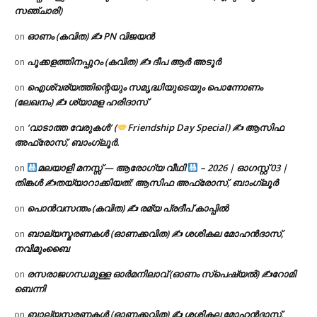
സഞ്ചാരി)
ഓണം (കവിത) ✍ PN വിജയൻ
on
പൂക്കളത്തിനപ്പുറം (കവിത) ✍ ദീപ ആർ അടൂർ
on
ഐശ്വര്യത്തിന്റെയും സമൃദ്ധിയുടെയും പൊന്നോണം
on
(ലേഖനം) ✍ ശ്യാമള ഹരിദാസ്
‘വാടാത്ത വേരുകൾ’ (
Friendship Day Special) ✍ ആസിഫ
on
അഫ്രോസ്, ബാംഗ്ലൂർ.
മലയാളി മനസ്സ് — ആരോഗ്യ വീഥി
– 2026 | ഓഗസ്റ്റ് 03 |
on
തിങ്കൾ ✍
തയ്യാറാക്കിയത്: ആസിഫ അഫ്രോസ്, ബാംഗ്ലൂർ
പൊൻവസന്തം (കവിത) ✍ രമ്യ പ്രദീപ് കാപ്പിൽ
on
ബാല്യസ്മരണകൾ (ഓണക്കവിത) ✍ ശശികല മോഹൻദാസ്,
on
നവിമുംബൈ
രസരാജഗന്ധമുള്ള ഓർമനിലാവ് (ഓണം സ്‌പെഷ്യൽ) ✍റോമി
on
ബെന്നി
ബാല്യസ്മരണകൾ (ഓണക്കവിത) ✍ ശശികല മോഹൻദാസ്,
on