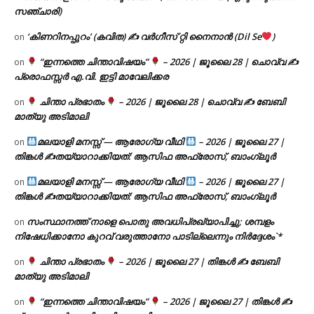
സഞ്ചാരി)
‘കിണറിനപ്പുറം’ (കവിത) ✍ വർഗീസ് റ്റി നൈനാൻ (Dil Se
)
on
“ഇന്നത്തെ ചിന്താവിഷയം”
– 2026 | ജൂലൈ 28 | ചൊവ്വ ✍
on
പ്രൊഫസ്സർ എ.വി. ഇട്ടി മാവേലിക്കര
ചിന്താ പ്രഭാതം
– 2026 | ജൂലൈ 28 | ചൊവ്വ ✍
ബേബി
on
മാത്യു അടിമാലി
മലയാളി മനസ്സ് — ആരോഗ്യ വീഥി
– 2026 | ജൂലൈ 27 |
on
തിങ്കൾ ✍
തയ്യാറാക്കിയത്: ആസിഫ അഫ്രോസ്, ബാംഗ്ലൂർ
മലയാളി മനസ്സ് — ആരോഗ്യ വീഥി
– 2026 | ജൂലൈ 27 |
on
തിങ്കൾ ✍
തയ്യാറാക്കിയത്: ആസിഫ അഫ്രോസ്, ബാംഗ്ലൂർ
സംസ്ഥാനത്ത് നാളെ പൊതു അവധിപ്രഖ്യാപിച്ചു; ശമ്പളം
on
നിഷേധിക്കാനോ കുറവ് വരുത്താനോ പാടില്ലെന്നും നിർദ്ദേശം`*
ചിന്താ പ്രഭാതം
– 2026 | ജൂലൈ 27 | തിങ്കൾ ✍
ബേബി
on
മാത്യു അടിമാലി
“ഇന്നത്തെ ചിന്താവിഷയം”
– 2026 | ജൂലൈ 27 | തിങ്കൾ ✍
on