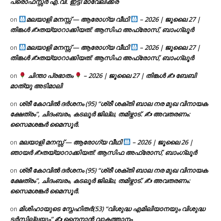
പ്രൊഫസ്സർ എ.വി. ഇട്ടി മാവേലിക്കര
മലയാളി മനസ്സ് — ആരോഗ്യ വീഥി
– 2026 | ജൂലൈ 27 |
on
തിങ്കൾ ✍
തയ്യാറാക്കിയത്: ആസിഫ അഫ്രോസ്, ബാംഗ്ലൂർ
മലയാളി മനസ്സ് — ആരോഗ്യ വീഥി
– 2026 | ജൂലൈ 27 |
on
തിങ്കൾ ✍
തയ്യാറാക്കിയത്: ആസിഫ അഫ്രോസ്, ബാംഗ്ലൂർ
ചിന്താ പ്രഭാതം
– 2026 | ജൂലൈ 27 | തിങ്കൾ ✍
ബേബി
on
മാത്യു അടിമാലി
ശ്രീ കോവിൽ ദർശനം (95) “ശ്രീ ശക്തി ബാല നര മുഖ വിനായക
on
ക്ഷേത്രം”, ചിദംബരം, കടലൂർ ജില്ല, തമിഴ്നാട്. ✍ അവതരണം:
സൈമശങ്കർ മൈസൂർ.
മലയാളി മനസ്സ് — ആരോഗ്യ വീഥി
– 2026 | ജൂലൈ 26 |
on
ഞായർ ✍
തയ്യാറാക്കിയത്: ആസിഫ അഫ്രോസ്, ബാംഗ്ലൂർ
ശ്രീ കോവിൽ ദർശനം (95) “ശ്രീ ശക്തി ബാല നര മുഖ വിനായക
on
ക്ഷേത്രം”, ചിദംബരം, കടലൂർ ജില്ല, തമിഴ്നാട്. ✍ അവതരണം:
സൈമശങ്കർ മൈസൂർ.
മിശിഹായുടെ സ്നേഹിതർ(53) “വിശുദ്ധ എമിലിയാനയും വിശുദ്ധ
on
ടര്‍സില്ലയും” ✍ നൈനാൻ വാകത്താനം