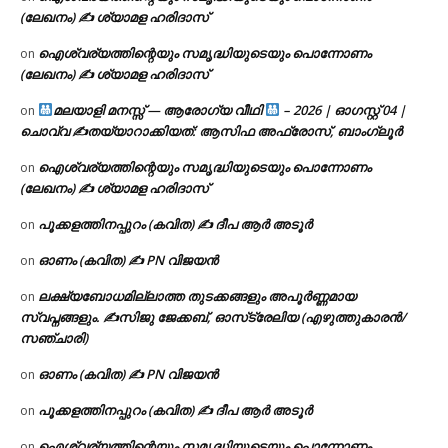
(ലേഖനം) ✍ ശ്യാമള ഹരിദാസ്
ഐശ്വര്യത്തിന്റെയും സമൃദ്ധിയുടെയും പൊന്നോണം
on
(ലേഖനം) ✍ ശ്യാമള ഹരിദാസ്
മലയാളി മനസ്സ് — ആരോഗ്യ വീഥി
– 2026 | ഓഗസ്റ്റ് 04 |
on
ചൊവ്വ ✍
തയ്യാറാക്കിയത്: ആസിഫ അഫ്രോസ്, ബാംഗ്ലൂർ
ഐശ്വര്യത്തിന്റെയും സമൃദ്ധിയുടെയും പൊന്നോണം
on
(ലേഖനം) ✍ ശ്യാമള ഹരിദാസ്
പൂക്കളത്തിനപ്പുറം (കവിത) ✍ ദീപ ആർ അടൂർ
on
ഓണം (കവിത) ✍ PN വിജയൻ
on
ലക്ഷ്യബോധമില്ലാത്ത തുടക്കങ്ങളും അപൂർണ്ണമായ
on
സ്വപ്നങ്ങളും. ✍️സിജു ജേക്കബ്, ഓസ്‌ട്രേലിയ (എഴുത്തുകാരൻ/
സഞ്ചാരി)
ഓണം (കവിത) ✍ PN വിജയൻ
on
പൂക്കളത്തിനപ്പുറം (കവിത) ✍ ദീപ ആർ അടൂർ
on
ഐശ്വര്യത്തിന്റെയും സമൃദ്ധിയുടെയും പൊന്നോണം
on