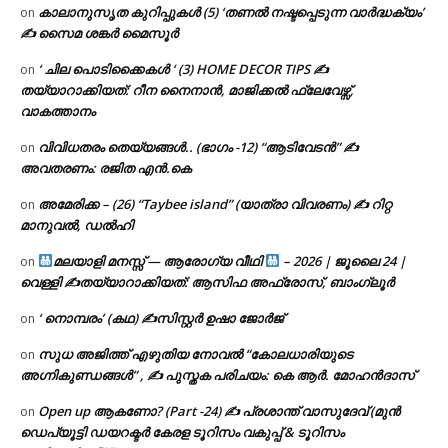
കാലാനുസൃത കുറിപ്പുകൾ (5) ‘തണൽ നഷ്ടപ്പെടുന്ന വാർദ്ധക്യം’
on
✍ സൈമ ശങ്കർ മൈസൂർ
‘ ചില പൊടിക്കൈകൾ ‘ (3) HOME DECOR TIPS ✍
on
തയ്യാറാക്കിയത്: റീന നൈനാൻ, മാജിക്കൽ ഫ്ലേവേഴ്സ്,
വാകത്താനം
വിവിധതരം തെയ്യങ്ങൾ.. (ഭാഗം -12) “ആടിവേടൻ” ✍
on
അവതരണം: രജിത എൻ.കെ
അമേരിക്ക – (26) “Taybee island” (യാത്രാ വിവരണം) ✍ റിറ്റ
on
മാനുവൽ, ഡൽഹി
മലയാളി മനസ്സ് — ആരോഗ്യ വീഥി
– 2026 | ജൂലൈ 24 |
on
വെള്ളി ✍
തയ്യാറാക്കിയത്: ആസിഫ അഫ്രോസ്, ബാംഗ്ലൂർ
‘ നൊമ്പരം’ (കഥ) ✍സിസ്റ്റർ ഉഷാ ജോർജ്
on
സുധ അജിത്ത് എഴുതിയ നോവൽ “കോലധാരിയുടെ
on
അഗ്നികുണ്ഡങ്ങള്‍” , ✍ പുസ്തക പരിചയം: കെ ആർ. മോഹൻദാസ്
Open up ആകണോ? (Part -24) ✍ പ്രശാന്ത് വാസുദേവ് (മുൻ
on
ഡെപ്യൂട്ടി ഡയറക്ടർ കേരള ടൂറിസം വകുപ്പ് & ടൂറിസം