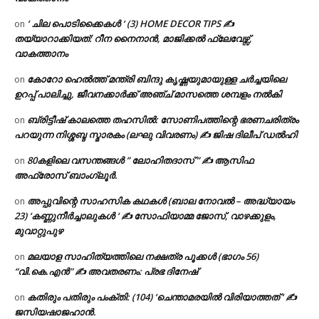
‘ ചില പൊടിക്കൈകൾ ‘ (3) HOME DECOR TIPS ✍
on
തയ്യാറാക്കിയത്: റീന നൈനാൻ, മാജിക്കൽ ഫ്ലേവേഴ്സ്,
വാകത്താനം
കോറോ ഹെൽത്ത് മന്ത്രി ബിന്ദു കൃഷ്ണയുമായുള്ള ചർച്ചയിലെ
on
ഉറപ്പ് പാലിച്ചു, ജീവനക്കാർക്ക് അഞ്ച് മാസത്തെ ശമ്പളം നൽകി
ബ്രിട്ടീഷ് കാലത്തെ തഹസിൽ: സോണിപത്തിന്റെ ഭരണചരിത്രം
on
പറയുന്ന നിശ്ശബ്ദ സ്മാരകം (ലഘു വിവരണം) ✍ ജിഷ ദിലീപ് ഡൽഹി
80കളിലെ വസന്തങ്ങൾ ” ലോഹിതദാസ് ” ✍ ആസിഫ
on
അഫ്രോസ് ബാംഗ്ലൂർ.
അപ്പുവിന്റെ സാഹസിക കഥകൾ (ബാല നോവൽ – അദ്ധ്യായം
on
23) ‘കണ്ണുനീർച്ചാലുകൾ ‘ ✍ സോഫിയാമ്മ ജോസ്, വാഴക്കുളം,
മുവാറ്റുപുഴ
മലയാള സാഹിത്യത്തിലെ നക്ഷത്ര പൂക്കൾ (ഭാഗം 56)
on
“വി.കെ.എൻ” ✍ അവതരണം: പ്രഭ ദിനേഷ്
കതിരും പതിരും പംക്തി: (104) ‘ചെന്താമരയിൽ വിരിയാത്തത് ‘ ✍
on
ജസിയഷാജഹാൻ.