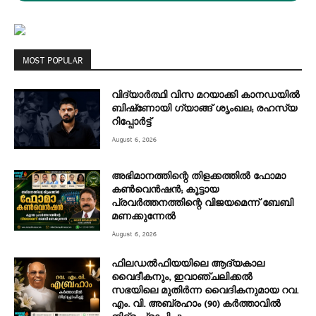
MOST POPULAR
വിദ്യാർത്ഥി വിസ മറയാക്കി കാനഡയിൽ
ബിഷ്‌ണോയി ഗ്യാങ്ങ് ശൃംഖല; രഹസ്യ
റിപ്പോർട്ട്
August 6, 2026
അഭിമാനത്തിന്റെ തിളക്കത്തില്‍ ഫോമാ
കണ്‍വെന്‍ഷന്‍; കൂട്ടായ
പ്രവര്‍ത്തനത്തിന്റെ വിജയമെന്ന് ബേബി
മണക്കുന്നേല്‍
August 6, 2026
ഫിലഡൽഫിയയിലെ ആദ്യകാല
വൈദീകനും, ഇവാഞ്ചലിക്കൽ
സഭയിലെ മുതിർന്ന വൈദികനുമായ റവ.
എം. വി. അബ്രഹാം (90) കർത്താവിൽ