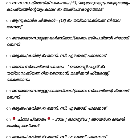
സ സ സ ക്ലാസിക് വാരഫലം: (13) ‘ആഗോള യുദ്ധങ്ങളുടെയും
on
കാപട്യത്തിന്റെയും കാലം’ ✍ അഷ്റഫ് കാളത്തോട്
ആനുകാലിക ചിന്തകൾ – (13) ✍ തയ്യാറാക്കിയത്: നിർമല
on
അമ്പാട്ട്
രസരാജഗന്ധമുള്ള ഓർമനിലാവ് (ഓണം സ്‌പെഷ്യൽ) ✍റോമി
on
ബെന്നി
ഒരുക്കം (കവിത) ✍ രജനി. സി. എഴക്കാട്, പാലക്കാട്
on
ഓണം സ്പെഷ്യൽ പാചകം – ‘ വെറൈറ്റി പച്ചടി’ ✍
on
തയ്യാറാക്കിയത്: റീന നൈനാൻ, മാജിക്കൽ ഫ്ലേവേഴ്സ്,
വാകത്താനം
രസരാജഗന്ധമുള്ള ഓർമനിലാവ് (ഓണം സ്‌പെഷ്യൽ) ✍റോമി
on
ബെന്നി
ഒരുക്കം (കവിത) ✍ രജനി. സി. എഴക്കാട്, പാലക്കാട്
on
ചിന്താ പ്രഭാതം
– 2026 | ഓഗസ്റ്റ് 02 | ഞായർ ✍
ബേബി
on
മാത്യു അടിമാലി
ഒരുക്കം (കവിത) ✍ രജനി. സി. എഴക്കാട്, പാലക്കാട്
on