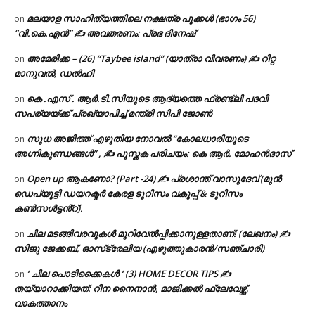
മലയാള സാഹിത്യത്തിലെ നക്ഷത്ര പൂക്കൾ (ഭാഗം 56)
on
“വി.കെ.എൻ” ✍ അവതരണം: പ്രഭ ദിനേഷ്
അമേരിക്ക – (26) “Taybee island” (യാത്രാ വിവരണം) ✍ റിറ്റ
on
മാനുവൽ, ഡൽഹി
കെ .എസ് . ആർ.ടി.സിയുടെ ആദ്യത്തെ ഫ്രണ്ട്ലി പദവി
on
സപര്യയ്ക്ക് പ്രഖ്യാപിച്ച് മന്ത്രി സിപി ജോൺ
സുധ അജിത്ത് എഴുതിയ നോവൽ “കോലധാരിയുടെ
on
അഗ്നികുണ്ഡങ്ങള്‍” , ✍ പുസ്തക പരിചയം: കെ ആർ. മോഹൻദാസ്
Open up ആകണോ? (Part -24) ✍ പ്രശാന്ത് വാസുദേവ് (മുൻ
on
ഡെപ്യൂട്ടി ഡയറക്ടർ കേരള ടൂറിസം വകുപ്പ് & ടൂറിസം
കൺസൾട്ടൻ്റ്).
ചില മടങ്ങിവരവുകൾ മുറിവേൽപ്പിക്കാനുള്ളതാണ്! (ലേഖനം) ✍️
on
സിജു ജേക്കബ്, ഓസ്‌ട്രേലിയ (എഴുത്തുകാരൻ/സഞ്ചാരി)
‘ ചില പൊടിക്കൈകൾ ‘ (3) HOME DECOR TIPS ✍
on
തയ്യാറാക്കിയത്: റീന നൈനാൻ, മാജിക്കൽ ഫ്ലേവേഴ്സ്,
വാകത്താനം