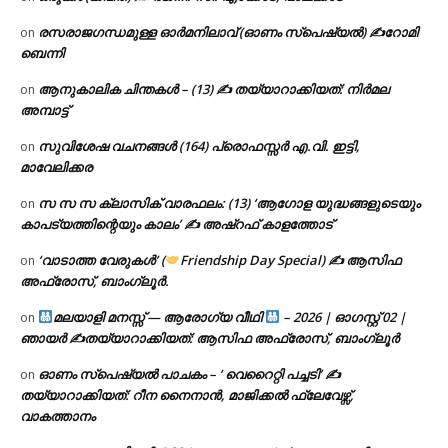
രസരാജഗന്ധമുള്ള ഓർമനിലാവ് (ഓണം സ്‌പെഷ്യൽ) ✍റോമി
on
ബെന്നി
ആനുകാലിക ചിന്തകൾ – (13) ✍ തയ്യാറാക്കിയത്: നിർമല
on
അമ്പാട്ട്
സുവിശേഷ വചനങ്ങൾ (164) പ്രൊഫസ്സർ എ.വി. ഇട്ടി,
on
മാവേലിക്കര
സ സ സ ക്ലാസിക് വാരഫലം: (13) ‘ആഗോള യുദ്ധങ്ങളുടെയും
on
കാപട്യത്തിന്റെയും കാലം’ ✍ അഷ്റഫ് കാളത്തോട്
‘വാടാത്ത വേരുകൾ’ (
Friendship Day Special) ✍ ആസിഫ
on
അഫ്രോസ്, ബാംഗ്ലൂർ.
മലയാളി മനസ്സ് — ആരോഗ്യ വീഥി
– 2026 | ഓഗസ്റ്റ് 02 |
on
ഞായർ ✍
തയ്യാറാക്കിയത്: ആസിഫ അഫ്രോസ്, ബാംഗ്ലൂർ
ഓണം സ്പെഷ്യൽ പാചകം – ‘ വെറൈറ്റി പച്ചടി’ ✍
on
തയ്യാറാക്കിയത്: റീന നൈനാൻ, മാജിക്കൽ ഫ്ലേവേഴ്സ്,
വാകത്താനം