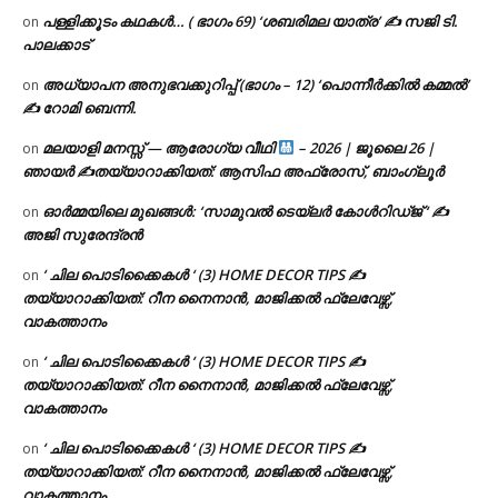
പള്ളിക്കൂടം കഥകൾ… ( ഭാഗം 69) ‘ശബരിമല യാത്ര’ ✍ സജി ടി.
on
പാലക്കാട്
അധ്യാപന അനുഭവക്കുറിപ്പ് (ഭാഗം – 12) ‘പൊന്നീർക്കിൽ കമ്മൽ’
on
✍ റോമി ബെന്നി.
മലയാളി മനസ്സ് — ആരോഗ്യ വീഥി
– 2026 | ജൂലൈ 26 |
on
ഞായർ ✍
തയ്യാറാക്കിയത്: ആസിഫ അഫ്രോസ്, ബാംഗ്ലൂർ
ഓർമ്മയിലെ മുഖങ്ങൾ: ‘സാമുവൽ ടെയ്ലർ കോൾറിഡ്ജ് ‘ ✍
on
അജി സുരേന്ദ്രൻ
‘ ചില പൊടിക്കൈകൾ ‘ (3) HOME DECOR TIPS ✍
on
തയ്യാറാക്കിയത്: റീന നൈനാൻ, മാജിക്കൽ ഫ്ലേവേഴ്സ്,
വാകത്താനം
‘ ചില പൊടിക്കൈകൾ ‘ (3) HOME DECOR TIPS ✍
on
തയ്യാറാക്കിയത്: റീന നൈനാൻ, മാജിക്കൽ ഫ്ലേവേഴ്സ്,
വാകത്താനം
‘ ചില പൊടിക്കൈകൾ ‘ (3) HOME DECOR TIPS ✍
on
തയ്യാറാക്കിയത്: റീന നൈനാൻ, മാജിക്കൽ ഫ്ലേവേഴ്സ്,
വാകത്താനം