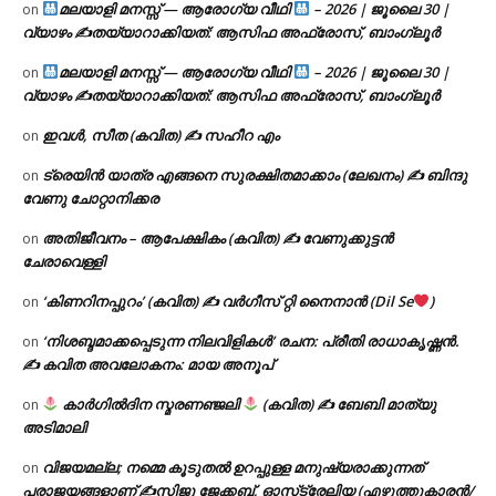
മലയാളി മനസ്സ് — ആരോഗ്യ വീഥി
– 2026 | ജൂലൈ 30 |
on
വ്യാഴം ✍
തയ്യാറാക്കിയത്: ആസിഫ അഫ്രോസ്, ബാംഗ്ലൂർ
മലയാളി മനസ്സ് — ആരോഗ്യ വീഥി
– 2026 | ജൂലൈ 30 |
on
വ്യാഴം ✍
തയ്യാറാക്കിയത്: ആസിഫ അഫ്രോസ്, ബാംഗ്ലൂർ
ഇവൾ, സീത (കവിത) ✍ സഹീറ എം
on
ട്രെയിൻ യാത്ര എങ്ങനെ സുരക്ഷിതമാക്കാം (ലേഖനം) ✍ ബിന്ദു
on
വേണു ചോറ്റാനിക്കര
അതിജീവനം – ആപേക്ഷികം (കവിത) ✍ വേണുക്കുട്ടൻ
on
ചേരാവെള്ളി
‘കിണറിനപ്പുറം’ (കവിത) ✍ വർഗീസ് റ്റി നൈനാൻ (Dil Se
)
on
‘നിശബ്ദമാക്കപ്പെടുന്ന നിലവിളികൾ’ രചന: പ്രീതി രാധാകൃഷ്ണൻ.
on
✍ കവിത അവലോകനം: മായ അനൂപ്
കാർഗിൽദിന സ്മരണഞ്ജലി
(കവിത) ✍ ബേബി മാത്യു
on
അടിമാലി
വിജയമല്ല; നമ്മെ കൂടുതൽ ഉറപ്പുള്ള മനുഷ്യരാക്കുന്നത്
on
പരാജയങ്ങളാണ് ✍️സിജു ജേക്കബ്, ഓസ്‌ട്രേലിയ (എഴുത്തുകാരൻ/