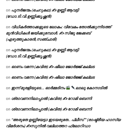
പുനർജന്മം (ചെറുകഥ) ✍ ഉണ്ണി ആവട്ടി
on
(ഡോ.ടി.വി.ഉണ്ണിക്കൃഷ്ണൻ)
വിധികർത്താക്കളുടെ ലോകം: വിവേകം തോൽക്കുന്നിടത്ത്
on
മുൻവിധികൾ ജയിക്കുമ്പോൾ. ✍️ സിജു ജേക്കബ്
(എഴുത്തുകാരൻ,സഞ്ചാരി)
പുനർജന്മം (ചെറുകഥ) ✍ ഉണ്ണി ആവട്ടി
on
(ഡോ.ടി.വി.ഉണ്ണിക്കൃഷ്ണൻ)
ഓണം വന്നേ (കവിത) ✍ ഷീലാ ജോർജ്ജ് കല്ലട
on
ഓണം വന്നേ (കവിത) ✍ ഷീലാ ജോർജ്ജ് കല്ലട
on
ഇന്ന് മുരളിയുടെ… ഓർമ്മദിനം
ലാലു കോനാടിൽ
on
ശ്രാവണനിലാപ്പാൽ (കവിത) ✍ റോമി ബെന്നി
on
ശ്രാവണനിലാപ്പാൽ (കവിത) ✍ റോമി ബെന്നി
on
“അരുതേ ഉണ്ണിയേട്ടാ ഇടയരുതേ.. പ്ലീസ് ” (രാഷ്ട്രീയ ഹാസ്യ
on
വിമർശനം) ✍സുനിൽ വല്ലാത്തറ ഫ്ലോറിഡാ