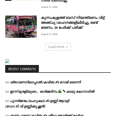
നിദ്ര പ്രാപിച്ചു.
August 6, 2026
കുന്നംകുളത്ത് ബസ് നിയന്ത്രണം വിട്ട്
അഞ്ചു വാഹനങ്ങളിലിടിച്ചു; രണ്ട്
മരണം, 25 പേർക്ക് പരിക്ക്
August 6, 2026
Load more
RECENT COMMENTS
ശ്രാവണനിലാപ്പാൽ (കവിത) ✍ റോമി ബെന്നി
on
ഇന്ന് മുരളിയുടെ… ഓർമ്മദിനം
ലാലു കോനാടിൽ
on
പുനർജന്മം (ചെറുകഥ) ✍ ഉണ്ണി ആവട്ടി
on
(ഡോ.ടി.വി.ഉണ്ണിക്കൃഷ്ണൻ)
ഓണം വന്നേ (കവിത) ✍ ഷീലാ ജോർജ്ജ് കല്ലട
on