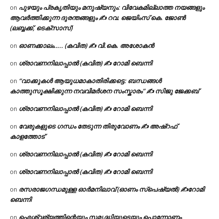
പുഴയും പ്രകൃതിയും മനുഷ്യനും: വിവേകമില്ലാത്ത നയങ്ങളും
on
ആവർത്തിക്കുന്ന ദുരന്തങ്ങളും ✍ റവ. ജെയിംസ് കെ. ജോൺ
(ലബ്ബക്ക്, ടെക്സാസ്)
ഓണക്കാലം….. (കവിത) ✍ വി.കെ. അശോകൻ
on
ശ്രാവണനിലാപ്പാൽ (കവിത) ✍ റോമി ബെന്നി
on
“വാക്കുകൾ ആയുധമാകാതിരിക്കട്ടെ: ബന്ധങ്ങൾ
on
കാത്തുസൂക്ഷിക്കുന്ന നവവിമർശന സംസ്കാരം” ✍️ സിജു ജേക്കബ്
ശ്രാവണനിലാപ്പാൽ (കവിത) ✍ റോമി ബെന്നി
on
വേരുകളുടെ ഗന്ധം തേടുന്ന തിരുവോണം ✍ അഷ്റഫ്
on
കാളത്തോട്
ശ്രാവണനിലാപ്പാൽ (കവിത) ✍ റോമി ബെന്നി
on
ശ്രാവണനിലാപ്പാൽ (കവിത) ✍ റോമി ബെന്നി
on
രസരാജഗന്ധമുള്ള ഓർമനിലാവ് (ഓണം സ്‌പെഷ്യൽ) ✍റോമി
on
ബെന്നി
ഐശ്വര്യത്തിന്റെയും സമൃദ്ധിയുടെയും പൊന്നോണം
on