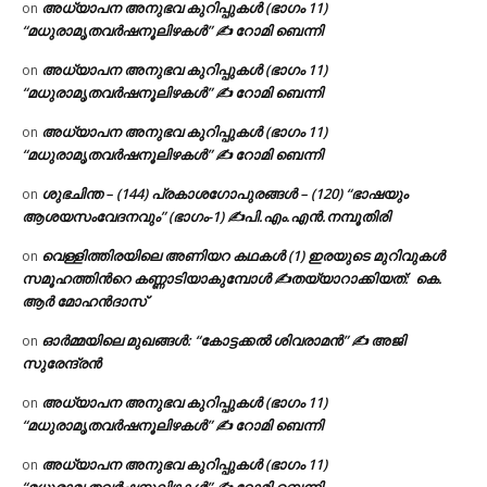
അധ്യാപന അനുഭവ കുറിപ്പുകൾ (ഭാഗം 11)
on
“മധുരാമൃതവർഷനൂലിഴകൾ” ✍ റോമി ബെന്നി
അധ്യാപന അനുഭവ കുറിപ്പുകൾ (ഭാഗം 11)
on
“മധുരാമൃതവർഷനൂലിഴകൾ” ✍ റോമി ബെന്നി
അധ്യാപന അനുഭവ കുറിപ്പുകൾ (ഭാഗം 11)
on
“മധുരാമൃതവർഷനൂലിഴകൾ” ✍ റോമി ബെന്നി
ശുഭചിന്ത – (144) പ്രകാശഗോപുരങ്ങൾ – (120) “ഭാഷയും
on
ആശയസംവേദനവും” (ഭാഗം-1) ✍പി.എം.എൻ.നമ്പൂതിരി
വെള്ളിത്തിരയിലെ അണിയറ കഥകൾ (1) ഇരയുടെ മുറിവുകൾ
on
സമൂഹത്തിന്‍റെ കണ്ണാടിയാകുമ്പോൾ ✍തയ്യാറാക്കിയത്: കെ.
ആര്‍ മോഹന്‍ദാസ്
ഓർമ്മയിലെ മുഖങ്ങൾ: “കോട്ടക്കൽ ശിവരാമൻ” ✍ അജി
on
സുരേന്ദ്രൻ
അധ്യാപന അനുഭവ കുറിപ്പുകൾ (ഭാഗം 11)
on
“മധുരാമൃതവർഷനൂലിഴകൾ” ✍ റോമി ബെന്നി
അധ്യാപന അനുഭവ കുറിപ്പുകൾ (ഭാഗം 11)
on