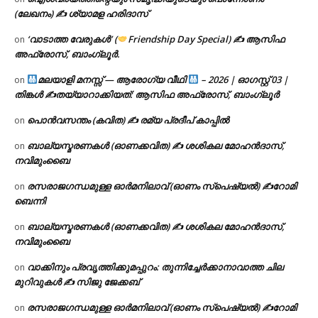
(ലേഖനം) ✍ ശ്യാമള ഹരിദാസ്
‘വാടാത്ത വേരുകൾ’ (
Friendship Day Special) ✍ ആസിഫ
on
അഫ്രോസ്, ബാംഗ്ലൂർ.
മലയാളി മനസ്സ് — ആരോഗ്യ വീഥി
– 2026 | ഓഗസ്റ്റ് 03 |
on
തിങ്കൾ ✍
തയ്യാറാക്കിയത്: ആസിഫ അഫ്രോസ്, ബാംഗ്ലൂർ
പൊൻവസന്തം (കവിത) ✍ രമ്യ പ്രദീപ് കാപ്പിൽ
on
ബാല്യസ്മരണകൾ (ഓണക്കവിത) ✍ ശശികല മോഹൻദാസ്,
on
നവിമുംബൈ
രസരാജഗന്ധമുള്ള ഓർമനിലാവ് (ഓണം സ്‌പെഷ്യൽ) ✍റോമി
on
ബെന്നി
ബാല്യസ്മരണകൾ (ഓണക്കവിത) ✍ ശശികല മോഹൻദാസ്,
on
നവിമുംബൈ
വാക്കിനും പ്രവൃത്തിക്കുമപ്പുറം: തുന്നിച്ചേർക്കാനാവാത്ത ചില
on
മുറിവുകൾ ✍️ സിജു ജേക്കബ്
രസരാജഗന്ധമുള്ള ഓർമനിലാവ് (ഓണം സ്‌പെഷ്യൽ) ✍റോമി
on