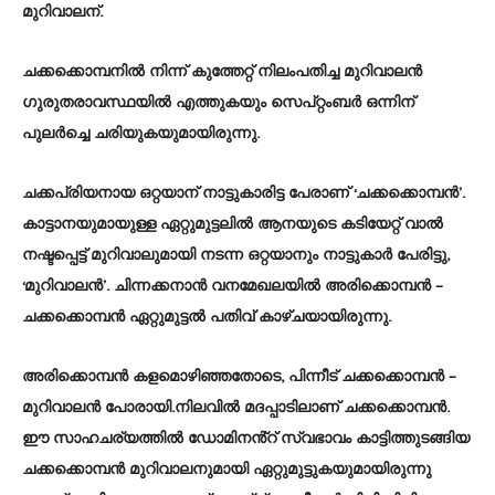
മുറിവാലന്.
ചക്കക്കൊമ്പനിൽ നിന്ന് കുത്തേറ്റ് നിലംപതിച്ച മുറിവാലൻ
ഗുരുതരാവസ്ഥയിൽ എത്തുകയും സെപ്റ്റംബർ ഒന്നിന്
പുലർച്ചെ ചരിയുകയുമായിരുന്നു.
ചക്കപ്രിയനായ ഒറ്റയാന് നാട്ടുകാരിട്ട പേരാണ് ‘ചക്കക്കൊമ്പൻ’.
കാട്ടാനയുമായുള്ള ഏറ്റുമുട്ടലിൽ ആനയുടെ കടിയേറ്റ് വാൽ
നഷ്ടപ്പെട്ട് മുറിവാലുമായി നടന്ന ഒറ്റയാനും നാട്ടുകാർ പേരിട്ടു,
‘മുറിവാലൻ’. ചിന്നക്കനാൻ വനമേഖലയിൽ അരിക്കൊമ്പൻ –
ചക്കക്കൊമ്പൻ ഏറ്റുമുട്ടൽ പതിവ് കാഴ്ചയായിരുന്നു.
അരിക്കൊമ്പൻ കളമൊഴിഞ്ഞതോടെ, പിന്നീട് ചക്കക്കൊമ്പൻ –
മുറിവാലൻ പോരായി.നിലവിൽ മദപ്പാടിലാണ് ചക്കക്കൊമ്പൻ.
ഈ സാഹചര്യത്തിൽ ഡോമിനൻ്റ് സ്വഭാവം കാട്ടിത്തുടങ്ങിയ
ചക്കക്കൊമ്പൻ മുറിവാലനുമായി ഏറ്റുമുട്ടുകയുമായിരുന്നു