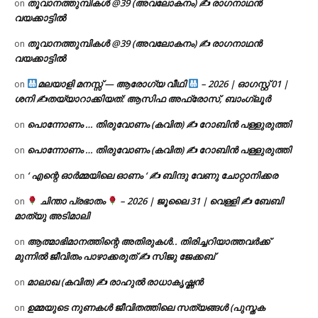
തൂവാനത്തുമ്പികൾ @39 (അവലോകനം) ✍ രാഗനാഥൻ
on
വയക്കാട്ടിൽ
തൂവാനത്തുമ്പികൾ @39 (അവലോകനം) ✍ രാഗനാഥൻ
on
വയക്കാട്ടിൽ
മലയാളി മനസ്സ് — ആരോഗ്യ വീഥി
– 2026 | ഓഗസ്റ്റ് 01 |
on
ശനി ✍
തയ്യാറാക്കിയത്: ആസിഫ അഫ്രോസ്, ബാംഗ്ലൂർ
പൊന്നോണം … തിരുവോണം (കവിത) ✍ റോബിൻ പള്ളുരുത്തി
on
പൊന്നോണം … തിരുവോണം (കവിത) ✍ റോബിൻ പള്ളുരുത്തി
on
‘ എന്റെ ഓർമ്മയിലെ ഓണം ‘ ✍ ബിന്ദു വേണു ചോറ്റാനിക്കര
on
ചിന്താ പ്രഭാതം
– 2026 | ജൂലൈ 31 | വെള്ളി ✍
ബേബി
on
മാത്യു അടിമാലി
ആത്മാഭിമാനത്തിന്റെ അതിരുകൾ.. തിരിച്ചറിയാത്തവർക്ക്
on
മുന്നിൽ ജീവിതം പാഴാക്കരുത് ✍️ സിജു ജേക്കബ്
മാലാഖ (കവിത) ✍ രാഹുൽ രാധാകൃഷ്ണൻ
on
ഉമ്മയുടെ നുണകൾ ജീവിതത്തിലെ സത്യങ്ങൾ (പുസ്തക
on