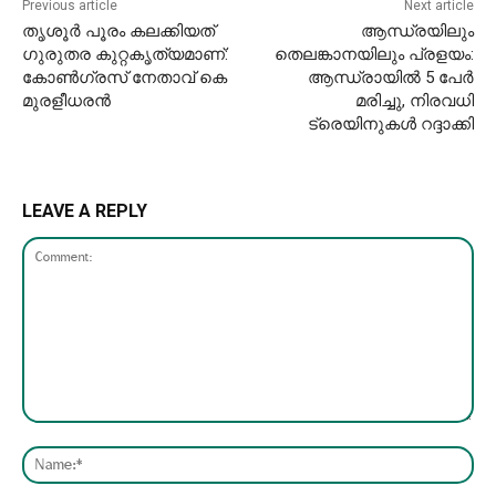
Previous article
Next article
തൃശൂർ പൂരം കലക്കിയത്
ആന്ധ്രയിലും
ഗുരുതര കുറ്റകൃത്യമാണ്:
തെലങ്കാനയിലും പ്രളയം:
കോൺ​ഗ്രസ് നേതാവ് കെ
ആന്ധ്രായിൽ 5 പേർ
മുരളീധരൻ
മരിച്ചു, നിരവധി
ട്രെയിനുകൾ റദ്ദാക്കി
LEAVE A REPLY
Comment:
Nam