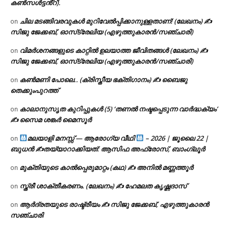
കൺസൾട്ടൻ്റ്).
ചില മടങ്ങിവരവുകൾ മുറിവേൽപ്പിക്കാനുള്ളതാണ്! (ലേഖനം) ✍️
on
സിജു ജേക്കബ്, ഓസ്‌ട്രേലിയ (എഴുത്തുകാരൻ/സഞ്ചാരി)
വിമർശനങ്ങളുടെ കാറ്റിൽ ഉലയാത്ത ജീവിതങ്ങൾ (ലേഖനം) ✍️
on
സിജു ജേക്കബ്, ഓസ്‌ട്രേലിയ (എഴുത്തുകാരൻ/സഞ്ചാരി)
കൺമണി പോലെ.. (ക്രിസ്തീയ ഭക്തിഗാനം) ✍ ബൈജു
on
തെക്കുംപുറത്ത്
കാലാനുസൃത കുറിപ്പുകൾ (5) ‘തണൽ നഷ്ടപ്പെടുന്ന വാർദ്ധക്യം’
on
✍ സൈമ ശങ്കർ മൈസൂർ
മലയാളി മനസ്സ് — ആരോഗ്യ വീഥി
– 2026 | ജൂലൈ 22 |
on
ബുധൻ ✍
തയ്യാറാക്കിയത്: ആസിഫ അഫ്രോസ്, ബാംഗ്ലൂർ
മുക്തിയുടെ കാൽപ്പെരുമാറ്റം (കഥ) ✍ അനിൽ മണ്ണത്തൂർ
on
സ്ത്രീ ശാക്തീകരണം. (ലേഖനം) ✍ ഹേമലത കൃഷ്ണദാസ്
on
ആർദ്രതയുടെ രാഷ്ട്രീയം ✍️ സിജു ജേക്കബ്, എഴുത്തുകാരൻ
on
സഞ്ചാരി