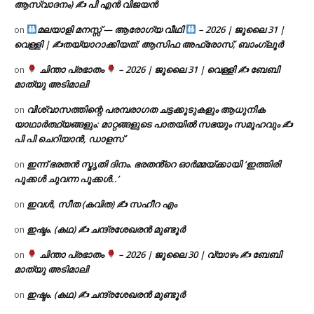
ആസ്വാദനം) ✍ പി എൻ വിജയൻ
മലയാളി മനസ്സ് — ആരോഗ്യ വീഥി
– 2026 | ജൂലൈ 31 |
on
വെള്ളി | ✍
തയ്യാറാക്കിയത്: ആസിഫ അഫ്രോസ്, ബാംഗ്ലൂർ
ചിന്താ പ്രഭാതം
– 2026 | ജൂലൈ 31 | വെള്ളി ✍
ബേബി
on
മാത്യു അടിമാലി
വിശ്വാസത്തിന്റെ പരമ്പരാഗത ചട്ടക്കൂടുകളും ആധുനിക
on
യാഥാർത്ഥ്യങ്ങളും: മാറ്റങ്ങളുടെ പാതയിൽ സഭയും സമൂഹവും ✍
പി പി ചെറിയാൻ, ഡാളസ്
ഇന്ന് ഭരതൻ സ്മൃതി ദിനം. ഭരതൻ്റെ ഓർമ്മയ്ക്കായി ‘ഇത്തിരി
on
പൂക്കൾ ചുവന്ന പൂക്കൾ..’
ഇവൾ, സീത (കവിത) ✍ സഹീറ എം
on
ഇഷ്ടം. (കഥ) ✍ ചന്ദ്രശേഖരൻ മുണ്ടൂർ
on
ചിന്താ പ്രഭാതം
– 2026 | ജൂലൈ 30 | വ്യാഴം ✍
ബേബി
on
മാത്യു അടിമാലി
ഇഷ്ടം. (കഥ) ✍ ചന്ദ്രശേഖരൻ മുണ്ടൂർ
on