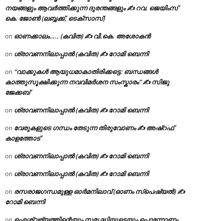
നയങ്ങളും ആവർത്തിക്കുന്ന ദുരന്തങ്ങളും ✍ റവ. ജെയിംസ്
കെ. ജോൺ (ലബ്ബക്ക്, ടെക്സാസ്)
ഓണക്കാലം….. (കവിത) ✍ വി.കെ. അശോകൻ
on
ശ്രാവണനിലാപ്പാൽ (കവിത) ✍ റോമി ബെന്നി
on
“വാക്കുകൾ ആയുധമാകാതിരിക്കട്ടെ: ബന്ധങ്ങൾ
on
കാത്തുസൂക്ഷിക്കുന്ന നവവിമർശന സംസ്കാരം” ✍️ സിജു
ജേക്കബ്
ശ്രാവണനിലാപ്പാൽ (കവിത) ✍ റോമി ബെന്നി
on
വേരുകളുടെ ഗന്ധം തേടുന്ന തിരുവോണം ✍ അഷ്റഫ്
on
കാളത്തോട്
ശ്രാവണനിലാപ്പാൽ (കവിത) ✍ റോമി ബെന്നി
on
ശ്രാവണനിലാപ്പാൽ (കവിത) ✍ റോമി ബെന്നി
on
രസരാജഗന്ധമുള്ള ഓർമനിലാവ് (ഓണം സ്‌പെഷ്യൽ) ✍
on
റോമി ബെന്നി
ഐശ്വര്യത്തിന്റെയും സമൃദ്ധിയുടെയും പൊന്നോണം
on