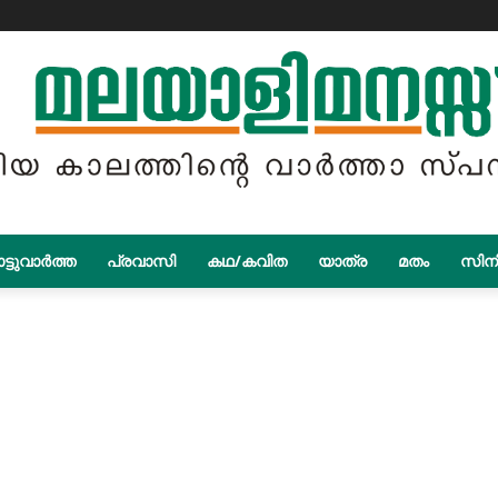
ട്ടുവാർത്ത
പ്രവാസി
കഥ/കവിത
യാത്ര
മതം
സിന