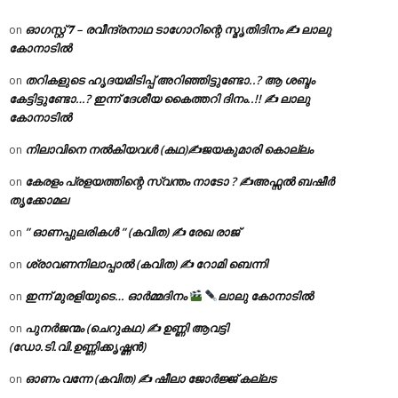
ഓഗസ്റ്റ് 𝟕 – രവീന്ദ്രനാഥ ടാഗോറിന്റെ സ്മൃതിദിനം ✍ ലാലു
on
കോനാടിൽ
തറികളുടെ ഹൃദയമിടിപ്പ് അറിഞ്ഞിട്ടുണ്ടോ..? ആ ശബ്ദം
on
കേട്ടിട്ടുണ്ടോ…? ഇന്ന് ദേശീയ കൈത്തറി ദിനം..!! ✍ ലാലു
കോനാടിൽ
നിലാവിനെ നൽകിയവൾ (കഥ)✍ജയകുമാരി കൊല്ലം
on
കേരളം പ്രളയത്തിന്റെ സ്വന്തം നാടോ ? ✍️അഫ്സൽ ബഷീർ
on
തൃക്കോമല
” ഓണപ്പുലരികൾ ” (കവിത) ✍ രേഖ രാജ്
on
ശ്രാവണനിലാപ്പാൽ (കവിത) ✍ റോമി ബെന്നി
on
ഇന്ന് മുരളിയുടെ… ഓർമ്മദിനം
ലാലു കോനാടിൽ
on
പുനർജന്മം (ചെറുകഥ) ✍ ഉണ്ണി ആവട്ടി
on
(ഡോ.ടി.വി.ഉണ്ണിക്കൃഷ്ണൻ)
ഓണം വന്നേ (കവിത) ✍ ഷീലാ ജോർജ്ജ് കല്ലട
on