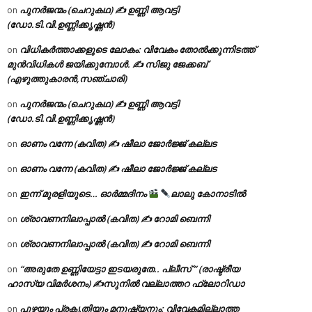
പുനർജന്മം (ചെറുകഥ) ✍ ഉണ്ണി ആവട്ടി
on
(ഡോ.ടി.വി.ഉണ്ണിക്കൃഷ്ണൻ)
വിധികർത്താക്കളുടെ ലോകം: വിവേകം തോൽക്കുന്നിടത്ത്
on
മുൻവിധികൾ ജയിക്കുമ്പോൾ. ✍️ സിജു ജേക്കബ്
(എഴുത്തുകാരൻ,സഞ്ചാരി)
പുനർജന്മം (ചെറുകഥ) ✍ ഉണ്ണി ആവട്ടി
on
(ഡോ.ടി.വി.ഉണ്ണിക്കൃഷ്ണൻ)
ഓണം വന്നേ (കവിത) ✍ ഷീലാ ജോർജ്ജ് കല്ലട
on
ഓണം വന്നേ (കവിത) ✍ ഷീലാ ജോർജ്ജ് കല്ലട
on
ഇന്ന് മുരളിയുടെ… ഓർമ്മദിനം
ലാലു കോനാടിൽ
on
ശ്രാവണനിലാപ്പാൽ (കവിത) ✍ റോമി ബെന്നി
on
ശ്രാവണനിലാപ്പാൽ (കവിത) ✍ റോമി ബെന്നി
on
“അരുതേ ഉണ്ണിയേട്ടാ ഇടയരുതേ.. പ്ലീസ് ” (രാഷ്ട്രീയ
on
ഹാസ്യ വിമർശനം) ✍സുനിൽ വല്ലാത്തറ ഫ്ലോറിഡാ
പുഴയും പ്രകൃതിയും മനുഷ്യനും: വിവേകമില്ലാത്ത
on