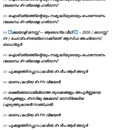
(ലേഖനം) ✍ ശ്യാമള ഹരിദാസ്
ഐശ്വര്യത്തിന്റെയും സമൃദ്ധിയുടെയും പൊന്നോണം
on
(ലേഖനം) ✍ ശ്യാമള ഹരിദാസ്
മലയാളി മനസ്സ് — ആരോഗ്യ വീഥി
– 2026 | ഓഗസ്റ്റ്
on
04 | ചൊവ്വ ✍
തയ്യാറാക്കിയത്: ആസിഫ അഫ്രോസ്,
ബാംഗ്ലൂർ
ഐശ്വര്യത്തിന്റെയും സമൃദ്ധിയുടെയും പൊന്നോണം
on
(ലേഖനം) ✍ ശ്യാമള ഹരിദാസ്
പൂക്കളത്തിനപ്പുറം (കവിത) ✍ ദീപ ആർ അടൂർ
on
ഓണം (കവിത) ✍ PN വിജയൻ
on
ലക്ഷ്യബോധമില്ലാത്ത തുടക്കങ്ങളും അപൂർണ്ണമായ
on
സ്വപ്നങ്ങളും. ✍️സിജു ജേക്കബ്, ഓസ്‌ട്രേലിയ
(എഴുത്തുകാരൻ/സഞ്ചാരി)
ഓണം (കവിത) ✍ PN വിജയൻ
on
പൂക്കളത്തിനപ്പുറം (കവിത) ✍ ദീപ ആർ അടൂർ
on