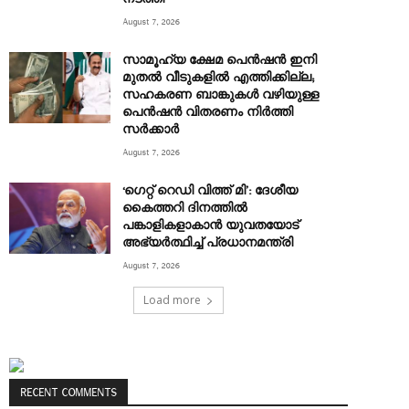
August 7, 2026
സാമൂഹ്യ ക്ഷേമ പെൻഷൻ ഇനി
മുതൽ വീടുകളിൽ എത്തിക്കില്ല;
സഹകരണ ബാങ്കുകൾ വഴിയുള്ള
പെൻഷൻ വിതരണം നിർത്തി
സർക്കാർ
August 7, 2026
‘ഗെറ്റ് റെഡി വിത്ത് മി’: ദേശീയ
കൈത്തറി ദിനത്തിൽ
പങ്കാളികളാകാൻ യുവതയോട്
അഭ്യർത്ഥിച്ച് പ്രധാനമന്ത്രി
August 7, 2026
Load more
RECENT COMMENTS