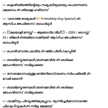
ഐശ്വര്യത്തിന്റെയും സമൃദ്ധിയുടെയും പൊന്നോണം
on
(ലേഖനം) ✍ ശ്യാമള ഹരിദാസ്
‘വാടാത്ത വേരുകൾ’ (
Friendship Day Special) ✍
on
ആസിഫ അഫ്രോസ്, ബാംഗ്ലൂർ.
മലയാളി മനസ്സ് — ആരോഗ്യ വീഥി
– 2026 | ഓഗസ്റ്റ്
on
03 | തിങ്കൾ ✍
തയ്യാറാക്കിയത്: ആസിഫ അഫ്രോസ്,
ബാംഗ്ലൂർ
പൊൻവസന്തം (കവിത) ✍ രമ്യ പ്രദീപ് കാപ്പിൽ
on
ബാല്യസ്മരണകൾ (ഓണക്കവിത) ✍ ശശികല
on
മോഹൻദാസ്, നവിമുംബൈ
രസരാജഗന്ധമുള്ള ഓർമനിലാവ് (ഓണം സ്‌പെഷ്യൽ) ✍
on
റോമി ബെന്നി
ബാല്യസ്മരണകൾ (ഓണക്കവിത) ✍ ശശികല
on
മോഹൻദാസ്, നവിമുംബൈ
വാക്കിനും പ്രവൃത്തിക്കുമപ്പുറം: തുന്നിച്ചേർക്കാനാവാത്ത
on
ചില മുറിവുകൾ ✍️ സിജു ജേക്കബ്