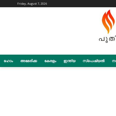
Friday, August 7, 2026
ഹോം
അമേരിക്ക
കേരളം
ഇന്ത്യ
സ്പെഷ്യൽ
നാ