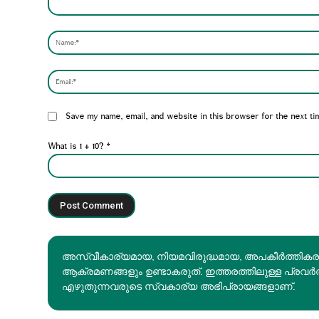
Comment:
Website:
Save my name, email, and website in this browser for the next ti
What is 1 + 10?
*
അസ്വീകാര്യമായ, നിയമവിരുദ്ധമായ, അപകീര്‍ത്തിക
ആക്രമണങ്ങളും ഉണ്ടാകരുത്. ഇത്തരത്തിലുള്ള പ്രവർ
എഴുതുന്നവരുടെ സ്വകാര്യ അഭിപ്രായങ്ങളാണ്.