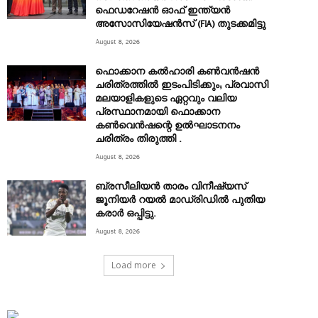
ഫെഡറേഷൻ ഓഫ് ഇന്ത്യൻ
അസോസിയേഷൻസ് (FIA) തുടക്കമിട്ടു
August 8, 2026
ഫൊക്കാന കൽഹാരി കൺവൻഷൻ
ചരിത്രത്തിൽ ഇടംപിടിക്കും; പ്രവാസി
മലയാളികളുടെ ഏറ്റവും വലിയ
പ്രസ്ഥാനമായി ഫൊക്കാന
കൺവെൻഷന്റെ ഉൽഘാടനനം
ചരിത്രം തിരുത്തി .
August 8, 2026
ബ്രസീലിയൻ താരം വിനീഷ്യസ്
ജൂനിയർ റയല്‍ മാഡ്രിഡില്‍ പുതിയ
കരാർ ഒപ്പിട്ടു.
August 8, 2026
Load more