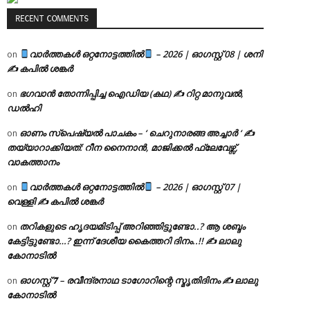
RECENT COMMENTS
വാർത്തകൾ ഒറ്റനോട്ടത്തിൽ
– 2026 | ഓഗസ്റ്റ് 08 | ശനി
on
✍
കപിൽ ശങ്കർ
ഭഗവാൻ തോന്നിപ്പിച്ച ഐഡിയ (കഥ) ✍ റിറ്റ മാനുവൽ,
on
ഡൽഹി
ഓണം സ്പെഷ്യൽ പാചകം – ‘ ചെറുനാരങ്ങ അച്ചാർ ‘ ✍
on
തയ്യാറാക്കിയത്: റീന നൈനാൻ, മാജിക്കൽ ഫ്ലേവേഴ്സ്,
വാകത്താനം
വാർത്തകൾ ഒറ്റനോട്ടത്തിൽ
– 2026 | ഓഗസ്റ്റ് 07 |
on
വെള്ളി ✍
കപിൽ ശങ്കർ
തറികളുടെ ഹൃദയമിടിപ്പ് അറിഞ്ഞിട്ടുണ്ടോ..? ആ ശബ്ദം
on
കേട്ടിട്ടുണ്ടോ…? ഇന്ന് ദേശീയ കൈത്തറി ദിനം..!! ✍ ലാലു
കോനാടിൽ
ഓഗസ്റ്റ് 𝟕 – രവീന്ദ്രനാഥ ടാഗോറിന്റെ സ്മൃതിദിനം ✍ ലാലു
on
കോനാടിൽ