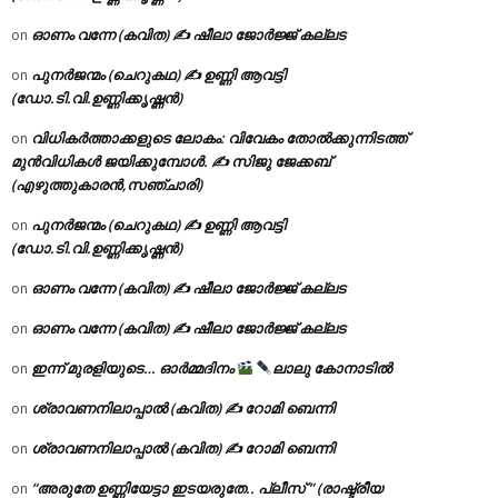
ഓണം വന്നേ (കവിത) ✍ ഷീലാ ജോർജ്ജ് കല്ലട
on
പുനർജന്മം (ചെറുകഥ) ✍ ഉണ്ണി ആവട്ടി
on
(ഡോ.ടി.വി.ഉണ്ണിക്കൃഷ്ണൻ)
വിധികർത്താക്കളുടെ ലോകം: വിവേകം തോൽക്കുന്നിടത്ത്
on
മുൻവിധികൾ ജയിക്കുമ്പോൾ. ✍️ സിജു ജേക്കബ്
(എഴുത്തുകാരൻ,സഞ്ചാരി)
പുനർജന്മം (ചെറുകഥ) ✍ ഉണ്ണി ആവട്ടി
on
(ഡോ.ടി.വി.ഉണ്ണിക്കൃഷ്ണൻ)
ഓണം വന്നേ (കവിത) ✍ ഷീലാ ജോർജ്ജ് കല്ലട
on
ഓണം വന്നേ (കവിത) ✍ ഷീലാ ജോർജ്ജ് കല്ലട
on
ഇന്ന് മുരളിയുടെ… ഓർമ്മദിനം
ലാലു കോനാടിൽ
on
ശ്രാവണനിലാപ്പാൽ (കവിത) ✍ റോമി ബെന്നി
on
ശ്രാവണനിലാപ്പാൽ (കവിത) ✍ റോമി ബെന്നി
on
“അരുതേ ഉണ്ണിയേട്ടാ ഇടയരുതേ.. പ്ലീസ് ” (രാഷ്ട്രീയ
on