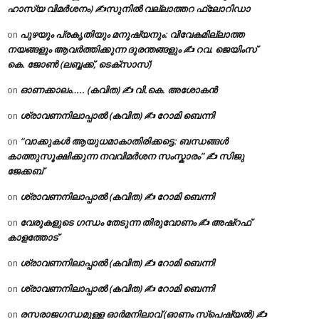
ഹാസ്യ വിമർശനം) ✍സുനിൽ വല്ലാത്തറ ഫ്ലോറിഡാ
പുഴയും പ്രകൃതിയും മനുഷ്യനും: വിവേകമില്ലാത്ത
on
നയങ്ങളും ആവർത്തിക്കുന്ന ദുരന്തങ്ങളും ✍ റവ. ജെയിംസ്
കെ. ജോൺ (ലബ്ബക്ക്, ടെക്സാസ്)
ഓണക്കാലം….. (കവിത) ✍ വി.കെ. അശോകൻ
on
ശ്രാവണനിലാപ്പാൽ (കവിത) ✍ റോമി ബെന്നി
on
“വാക്കുകൾ ആയുധമാകാതിരിക്കട്ടെ: ബന്ധങ്ങൾ
on
കാത്തുസൂക്ഷിക്കുന്ന നവവിമർശന സംസ്കാരം” ✍️ സിജു
ജേക്കബ്
ശ്രാവണനിലാപ്പാൽ (കവിത) ✍ റോമി ബെന്നി
on
വേരുകളുടെ ഗന്ധം തേടുന്ന തിരുവോണം ✍ അഷ്റഫ്
on
കാളത്തോട്
ശ്രാവണനിലാപ്പാൽ (കവിത) ✍ റോമി ബെന്നി
on
ശ്രാവണനിലാപ്പാൽ (കവിത) ✍ റോമി ബെന്നി
on
രസരാജഗന്ധമുള്ള ഓർമനിലാവ് (ഓണം സ്‌പെഷ്യൽ) ✍
on