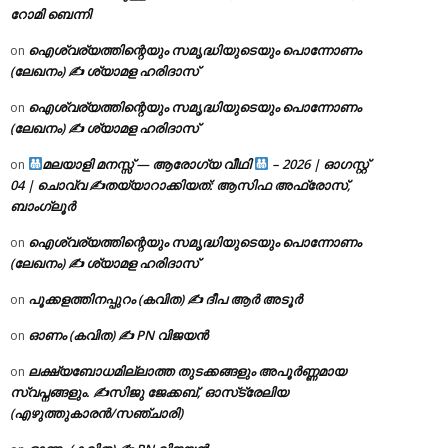
റോമി ബെന്നി
ഐശ്വര്യത്തിന്റെയും സമൃദ്ധിയുടെയും പൊന്നോണം
on
(ലേഖനം) ✍ ശ്യാമള ഹരിദാസ്
ഐശ്വര്യത്തിന്റെയും സമൃദ്ധിയുടെയും പൊന്നോണം
on
(ലേഖനം) ✍ ശ്യാമള ഹരിദാസ്
മലയാളി മനസ്സ് — ആരോഗ്യ വീഥി
– 2026 | ഓഗസ്റ്റ്
on
04 | ചൊവ്വ ✍
തയ്യാറാക്കിയത്: ആസിഫ അഫ്രോസ്,
ബാംഗ്ലൂർ
ഐശ്വര്യത്തിന്റെയും സമൃദ്ധിയുടെയും പൊന്നോണം
on
(ലേഖനം) ✍ ശ്യാമള ഹരിദാസ്
പൂക്കളത്തിനപ്പുറം (കവിത) ✍ ദീപ ആർ അടൂർ
on
ഓണം (കവിത) ✍ PN വിജയൻ
on
ലക്ഷ്യബോധമില്ലാത്ത തുടക്കങ്ങളും അപൂർണ്ണമായ
on
സ്വപ്നങ്ങളും. ✍️സിജു ജേക്കബ്, ഓസ്‌ട്രേലിയ
(എഴുത്തുകാരൻ/സഞ്ചാരി)