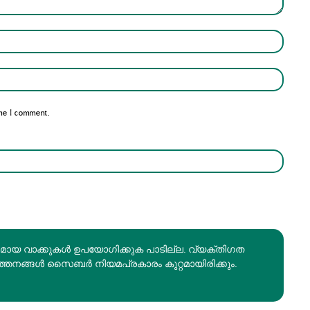
Name:*
Email:*
me I comment.
രമായ വാക്കുകൾ ഉപയോഗിക്കുക പാടില്ല. വ്യക്തിഗത
ത്തനങ്ങൾ സൈബർ നിയമപ്രകാരം കുറ്റമായിരിക്കും.