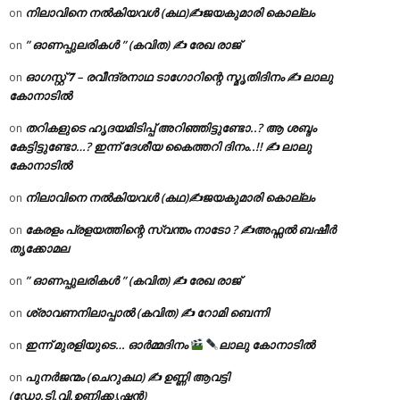
നിലാവിനെ നൽകിയവൾ (കഥ)✍ജയകുമാരി കൊല്ലം
on
” ഓണപ്പുലരികൾ ” (കവിത) ✍ രേഖ രാജ്
on
ഓഗസ്റ്റ് 𝟕 – രവീന്ദ്രനാഥ ടാഗോറിന്റെ സ്മൃതിദിനം ✍ ലാലു
on
കോനാടിൽ
തറികളുടെ ഹൃദയമിടിപ്പ് അറിഞ്ഞിട്ടുണ്ടോ..? ആ ശബ്ദം
on
കേട്ടിട്ടുണ്ടോ…? ഇന്ന് ദേശീയ കൈത്തറി ദിനം..!! ✍ ലാലു
കോനാടിൽ
നിലാവിനെ നൽകിയവൾ (കഥ)✍ജയകുമാരി കൊല്ലം
on
കേരളം പ്രളയത്തിന്റെ സ്വന്തം നാടോ ? ✍️അഫ്സൽ ബഷീർ
on
തൃക്കോമല
” ഓണപ്പുലരികൾ ” (കവിത) ✍ രേഖ രാജ്
on
ശ്രാവണനിലാപ്പാൽ (കവിത) ✍ റോമി ബെന്നി
on
ഇന്ന് മുരളിയുടെ… ഓർമ്മദിനം
ലാലു കോനാടിൽ
on
പുനർജന്മം (ചെറുകഥ) ✍ ഉണ്ണി ആവട്ടി
on
(ഡോ.ടി.വി.ഉണ്ണിക്കൃഷ്ണൻ)