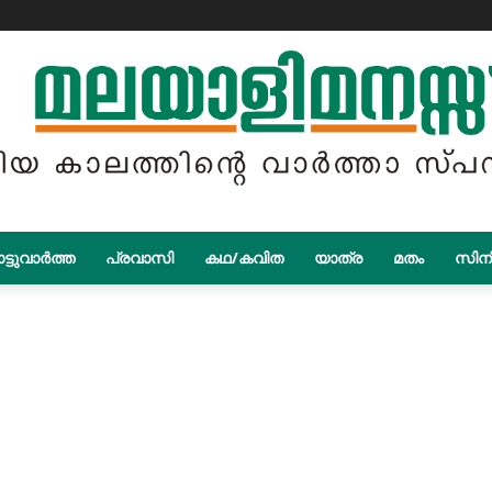
ട്ടുവാർത്ത
പ്രവാസി
കഥ/കവിത
യാത്ര
മതം
സിന