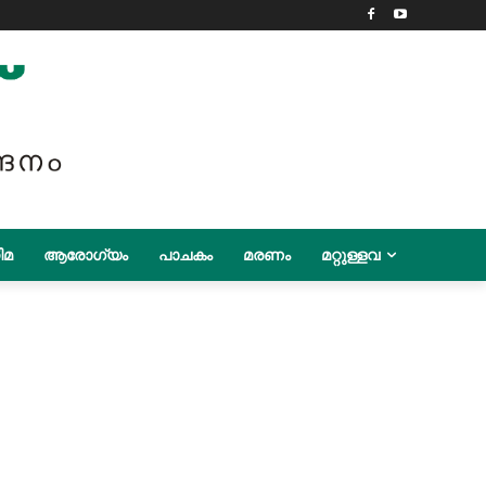
ിമ
ആരോഗ്യം
പാചകം
മരണം
മറ്റുള്ളവ