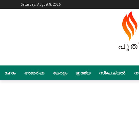
Saturday, August 8, 2026
ഹോം
അമേരിക്ക
കേരളം
ഇന്ത്യ
സ്പെഷ്യൽ
നാ