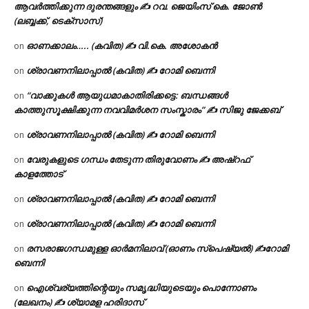
ആവർത്തിക്കുന്ന ദുരന്തങ്ങളും ✍ റവ. ജെയിംസ് കെ. ജോൺ
(ലബ്ബക്ക്, ടെക്സാസ്)
ഓണക്കാലം….. (കവിത) ✍ വി.കെ. അശോകൻ
on
ശ്രാവണനിലാപ്പാൽ (കവിത) ✍ റോമി ബെന്നി
on
“വാക്കുകൾ ആയുധമാകാതിരിക്കട്ടെ: ബന്ധങ്ങൾ
on
കാത്തുസൂക്ഷിക്കുന്ന നവവിമർശന സംസ്കാരം” ✍️ സിജു ജേക്കബ്
ശ്രാവണനിലാപ്പാൽ (കവിത) ✍ റോമി ബെന്നി
on
വേരുകളുടെ ഗന്ധം തേടുന്ന തിരുവോണം ✍ അഷ്റഫ്
on
കാളത്തോട്
ശ്രാവണനിലാപ്പാൽ (കവിത) ✍ റോമി ബെന്നി
on
ശ്രാവണനിലാപ്പാൽ (കവിത) ✍ റോമി ബെന്നി
on
രസരാജഗന്ധമുള്ള ഓർമനിലാവ് (ഓണം സ്‌പെഷ്യൽ) ✍റോമി
on
ബെന്നി
ഐശ്വര്യത്തിന്റെയും സമൃദ്ധിയുടെയും പൊന്നോണം
on
(ലേഖനം) ✍ ശ്യാമള ഹരിദാസ്