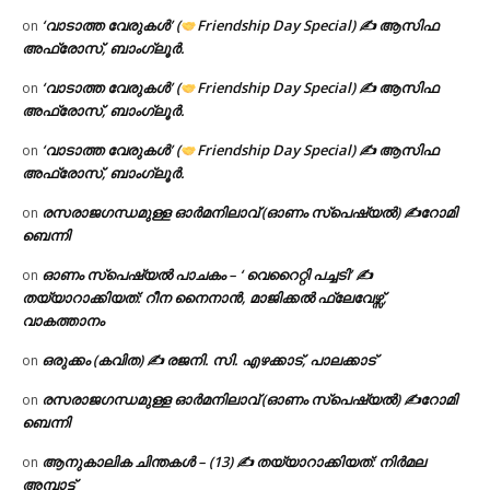
‘വാടാത്ത വേരുകൾ’ (
Friendship Day Special) ✍ ആസിഫ
on
അഫ്രോസ്, ബാംഗ്ലൂർ.
‘വാടാത്ത വേരുകൾ’ (
Friendship Day Special) ✍ ആസിഫ
on
അഫ്രോസ്, ബാംഗ്ലൂർ.
‘വാടാത്ത വേരുകൾ’ (
Friendship Day Special) ✍ ആസിഫ
on
അഫ്രോസ്, ബാംഗ്ലൂർ.
രസരാജഗന്ധമുള്ള ഓർമനിലാവ് (ഓണം സ്‌പെഷ്യൽ) ✍റോമി
on
ബെന്നി
ഓണം സ്പെഷ്യൽ പാചകം – ‘ വെറൈറ്റി പച്ചടി’ ✍
on
തയ്യാറാക്കിയത്: റീന നൈനാൻ, മാജിക്കൽ ഫ്ലേവേഴ്സ്,
വാകത്താനം
ഒരുക്കം (കവിത) ✍ രജനി. സി. എഴക്കാട്, പാലക്കാട്
on
രസരാജഗന്ധമുള്ള ഓർമനിലാവ് (ഓണം സ്‌പെഷ്യൽ) ✍റോമി
on
ബെന്നി
ആനുകാലിക ചിന്തകൾ – (13) ✍ തയ്യാറാക്കിയത്: നിർമല
on
അമ്പാട്ട്