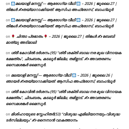
മലയാളി മനസ്സ് — ആരോഗ്യ വീഥി
– 2026 | ജൂലൈ 27 |
on
തിങ്കൾ ✍
തയ്യാറാക്കിയത്: ആസിഫ അഫ്രോസ്, ബാംഗ്ലൂർ
മലയാളി മനസ്സ് — ആരോഗ്യ വീഥി
– 2026 | ജൂലൈ 27 |
on
തിങ്കൾ ✍
തയ്യാറാക്കിയത്: ആസിഫ അഫ്രോസ്, ബാംഗ്ലൂർ
ചിന്താ പ്രഭാതം
– 2026 | ജൂലൈ 27 | തിങ്കൾ ✍
ബേബി
on
മാത്യു അടിമാലി
ശ്രീ കോവിൽ ദർശനം (95) “ശ്രീ ശക്തി ബാല നര മുഖ വിനായക
on
ക്ഷേത്രം”, ചിദംബരം, കടലൂർ ജില്ല, തമിഴ്നാട്. ✍ അവതരണം:
സൈമശങ്കർ മൈസൂർ.
മലയാളി മനസ്സ് — ആരോഗ്യ വീഥി
– 2026 | ജൂലൈ 26 |
on
ഞായർ ✍
തയ്യാറാക്കിയത്: ആസിഫ അഫ്രോസ്, ബാംഗ്ലൂർ
ശ്രീ കോവിൽ ദർശനം (95) “ശ്രീ ശക്തി ബാല നര മുഖ വിനായക
on
ക്ഷേത്രം”, ചിദംബരം, കടലൂർ ജില്ല, തമിഴ്നാട്. ✍ അവതരണം:
സൈമശങ്കർ മൈസൂർ.
മിശിഹായുടെ സ്നേഹിതർ(53) “വിശുദ്ധ എമിലിയാനയും വിശുദ്ധ
on
ടര്‍സില്ലയും” ✍ നൈനാൻ വാകത്താനം