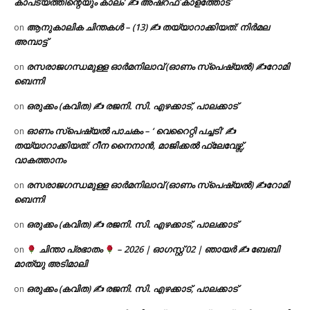
കാപട്യത്തിന്റെയും കാലം’ ✍ അഷ്റഫ് കാളത്തോട്
ആനുകാലിക ചിന്തകൾ – (13) ✍ തയ്യാറാക്കിയത്: നിർമല
on
അമ്പാട്ട്
രസരാജഗന്ധമുള്ള ഓർമനിലാവ് (ഓണം സ്‌പെഷ്യൽ) ✍റോമി
on
ബെന്നി
ഒരുക്കം (കവിത) ✍ രജനി. സി. എഴക്കാട്, പാലക്കാട്
on
ഓണം സ്പെഷ്യൽ പാചകം – ‘ വെറൈറ്റി പച്ചടി’ ✍
on
തയ്യാറാക്കിയത്: റീന നൈനാൻ, മാജിക്കൽ ഫ്ലേവേഴ്സ്,
വാകത്താനം
രസരാജഗന്ധമുള്ള ഓർമനിലാവ് (ഓണം സ്‌പെഷ്യൽ) ✍റോമി
on
ബെന്നി
ഒരുക്കം (കവിത) ✍ രജനി. സി. എഴക്കാട്, പാലക്കാട്
on
ചിന്താ പ്രഭാതം
– 2026 | ഓഗസ്റ്റ് 02 | ഞായർ ✍
ബേബി
on
മാത്യു അടിമാലി
ഒരുക്കം (കവിത) ✍ രജനി. സി. എഴക്കാട്, പാലക്കാട്
on