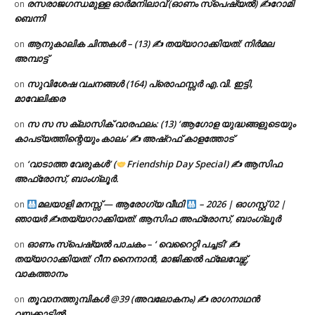
രസരാജഗന്ധമുള്ള ഓർമനിലാവ് (ഓണം സ്‌പെഷ്യൽ) ✍റോമി
on
ബെന്നി
ആനുകാലിക ചിന്തകൾ – (13) ✍ തയ്യാറാക്കിയത്: നിർമല
on
അമ്പാട്ട്
സുവിശേഷ വചനങ്ങൾ (164) പ്രൊഫസ്സർ എ.വി. ഇട്ടി,
on
മാവേലിക്കര
സ സ സ ക്ലാസിക് വാരഫലം: (13) ‘ആഗോള യുദ്ധങ്ങളുടെയും
on
കാപട്യത്തിന്റെയും കാലം’ ✍ അഷ്റഫ് കാളത്തോട്
‘വാടാത്ത വേരുകൾ’ (
Friendship Day Special) ✍ ആസിഫ
on
അഫ്രോസ്, ബാംഗ്ലൂർ.
മലയാളി മനസ്സ് — ആരോഗ്യ വീഥി
– 2026 | ഓഗസ്റ്റ് 02 |
on
ഞായർ ✍
തയ്യാറാക്കിയത്: ആസിഫ അഫ്രോസ്, ബാംഗ്ലൂർ
ഓണം സ്പെഷ്യൽ പാചകം – ‘ വെറൈറ്റി പച്ചടി’ ✍
on
തയ്യാറാക്കിയത്: റീന നൈനാൻ, മാജിക്കൽ ഫ്ലേവേഴ്സ്,
വാകത്താനം
തൂവാനത്തുമ്പികൾ @39 (അവലോകനം) ✍ രാഗനാഥൻ
on
വയക്കാട്ടിൽ