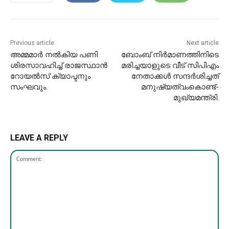
Previous article
Next article
അമ്മമാർ നൽകിയ പണി
ബോംബ് നിർമാണത്തിനിടെ
ശിരസാവഹിച്ച് രാജസ്ഥാൻ
മരിച്ചയാളുടെ വീട് സിപിഎം
റോയൽസ് ക്യാപ്ടനും
നേതാക്കൾ സന്ദർശിച്ചത്
സംഘവും.
മനുഷ്യത്വംകൊണ്ട്-
മുഖ്യമന്ത്രി.
LEAVE A REPLY