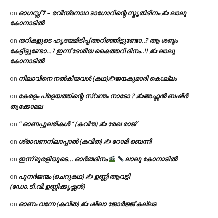
ഓഗസ്റ്റ് 𝟕 – രവീന്ദ്രനാഥ ടാഗോറിന്റെ സ്മൃതിദിനം ✍ ലാലു
on
കോനാടിൽ
തറികളുടെ ഹൃദയമിടിപ്പ് അറിഞ്ഞിട്ടുണ്ടോ..? ആ ശബ്ദം
on
കേട്ടിട്ടുണ്ടോ…? ഇന്ന് ദേശീയ കൈത്തറി ദിനം..!! ✍ ലാലു
കോനാടിൽ
നിലാവിനെ നൽകിയവൾ (കഥ)✍ജയകുമാരി കൊല്ലം
on
കേരളം പ്രളയത്തിന്റെ സ്വന്തം നാടോ ? ✍️അഫ്സൽ ബഷീർ
on
തൃക്കോമല
” ഓണപ്പുലരികൾ ” (കവിത) ✍ രേഖ രാജ്
on
ശ്രാവണനിലാപ്പാൽ (കവിത) ✍ റോമി ബെന്നി
on
ഇന്ന് മുരളിയുടെ… ഓർമ്മദിനം
ലാലു കോനാടിൽ
on
പുനർജന്മം (ചെറുകഥ) ✍ ഉണ്ണി ആവട്ടി
on
(ഡോ.ടി.വി.ഉണ്ണിക്കൃഷ്ണൻ)
ഓണം വന്നേ (കവിത) ✍ ഷീലാ ജോർജ്ജ് കല്ലട
on