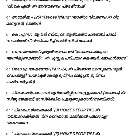
“വി.കെ.എൻ” ✍ അവതരണം: പ്രഭ ദിനേഷ്
അമേരിക്ക – (26) “Taybee island” (യാത്രാ വിവരണം) ✍ റിറ്റ
on
മാനുവൽ, ഡൽഹി
കെ .എസ് . ആർ.ടി.സിയുടെ ആദ്യത്തെ ഫ്രണ്ട്ലി പദവി
on
സപര്യയ്ക്ക് പ്രഖ്യാപിച്ച് മന്ത്രി സിപി ജോൺ
സുധ അജിത്ത് എഴുതിയ നോവൽ “കോലധാരിയുടെ
on
അഗ്നികുണ്ഡങ്ങള്‍” , ✍ പുസ്തക പരിചയം: കെ ആർ. മോഹൻദാസ്
Open up ആകണോ? (Part -24) ✍ പ്രശാന്ത് വാസുദേവ് (മുൻ
on
ഡെപ്യൂട്ടി ഡയറക്ടർ കേരള ടൂറിസം വകുപ്പ് & ടൂറിസം
കൺസൾട്ടൻ്റ്).
ചില മടങ്ങിവരവുകൾ മുറിവേൽപ്പിക്കാനുള്ളതാണ്! (ലേഖനം) ✍️
on
സിജു ജേക്കബ്, ഓസ്‌ട്രേലിയ (എഴുത്തുകാരൻ/സഞ്ചാരി)
‘ ചില പൊടിക്കൈകൾ ‘ (3) HOME DECOR TIPS ✍
on
തയ്യാറാക്കിയത്: റീന നൈനാൻ, മാജിക്കൽ ഫ്ലേവേഴ്സ്,
വാകത്താനം
‘ ചില പൊടിക്കൈകൾ ‘ (3) HOME DECOR TIPS ✍
on