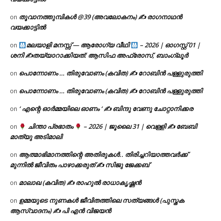
തൂവാനത്തുമ്പികൾ @39 (അവലോകനം) ✍ രാഗനാഥൻ
on
വയക്കാട്ടിൽ
മലയാളി മനസ്സ് — ആരോഗ്യ വീഥി
– 2026 | ഓഗസ്റ്റ് 01 |
on
ശനി ✍
തയ്യാറാക്കിയത്: ആസിഫ അഫ്രോസ്, ബാംഗ്ലൂർ
പൊന്നോണം … തിരുവോണം (കവിത) ✍ റോബിൻ പള്ളുരുത്തി
on
പൊന്നോണം … തിരുവോണം (കവിത) ✍ റോബിൻ പള്ളുരുത്തി
on
‘ എന്റെ ഓർമ്മയിലെ ഓണം ‘ ✍ ബിന്ദു വേണു ചോറ്റാനിക്കര
on
ചിന്താ പ്രഭാതം
– 2026 | ജൂലൈ 31 | വെള്ളി ✍
ബേബി
on
മാത്യു അടിമാലി
ആത്മാഭിമാനത്തിന്റെ അതിരുകൾ.. തിരിച്ചറിയാത്തവർക്ക്
on
മുന്നിൽ ജീവിതം പാഴാക്കരുത് ✍️ സിജു ജേക്കബ്
മാലാഖ (കവിത) ✍ രാഹുൽ രാധാകൃഷ്ണൻ
on
ഉമ്മയുടെ നുണകൾ ജീവിതത്തിലെ സത്യങ്ങൾ (പുസ്തക
on
ആസ്വാദനം) ✍ പി എൻ വിജയൻ