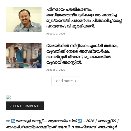
ഹീനമായ പ്രതികരണം,
മത്സ്യത്തൊഴിലാളികളെ അപമാനിച്ച
മുഖ്യമന്ത്രി പരാമർശം പിൻവലിച്ച് മാപ്പ്
പറയണം’; വി മുരളീധരൻ.
August 9, 2026
ട്രെയിനിൽ സീറ്റിനെച്ചൊല്ലി തർക്കം;
യുവതിക്ക് നേരെ അസഭ്യവർഷം,
ബെൽറ്റൂരി ഭീഷണി; മുംബൈയിൽ
യുവാവ് അറസ്റ്റിൽ.
August 9, 2026
Load more
RECENT COMMENTS
മലയാളി മനസ്സ് — ആരോഗ്യ വീഥി
– 2026 | ഓഗസ്റ്റ് 09 |
on
ഞായർ ✍
തയ്യാറാക്കിയത്: ആസിഫ അഫ്രോസ്, ബാംഗ്ലൂർ