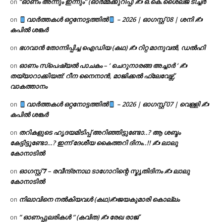
“ഓണം അന്നും ഇന്നും” (ഓർമ്മക്കുറിപ്പ്) ✍ ഒ.കെ.ശൈലജ ടീച്ചർ
on
വാർത്തകൾ ഒറ്റനോട്ടത്തിൽ
– 2026 | ഓഗസ്റ്റ് 08 | ശനി ✍
on
കപിൽ ശങ്കർ
ഭഗവാൻ തോന്നിപ്പിച്ച ഐഡിയ (കഥ) ✍ റിറ്റ മാനുവൽ, ഡൽഹി
on
ഓണം സ്പെഷ്യൽ പാചകം – ‘ ചെറുനാരങ്ങ അച്ചാർ ‘ ✍
on
തയ്യാറാക്കിയത്: റീന നൈനാൻ, മാജിക്കൽ ഫ്ലേവേഴ്സ്,
വാകത്താനം
വാർത്തകൾ ഒറ്റനോട്ടത്തിൽ
– 2026 | ഓഗസ്റ്റ് 07 | വെള്ളി ✍
on
കപിൽ ശങ്കർ
തറികളുടെ ഹൃദയമിടിപ്പ് അറിഞ്ഞിട്ടുണ്ടോ..? ആ ശബ്ദം
on
കേട്ടിട്ടുണ്ടോ…? ഇന്ന് ദേശീയ കൈത്തറി ദിനം..!! ✍ ലാലു
കോനാടിൽ
ഓഗസ്റ്റ് 𝟕 – രവീന്ദ്രനാഥ ടാഗോറിന്റെ സ്മൃതിദിനം ✍ ലാലു
on
കോനാടിൽ
നിലാവിനെ നൽകിയവൾ (കഥ)✍ജയകുമാരി കൊല്ലം
on
” ഓണപ്പുലരികൾ ” (കവിത) ✍ രേഖ രാജ്
on