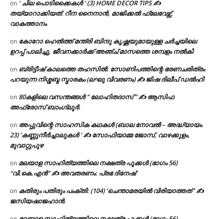
‘ ചില പൊടിക്കൈകൾ ‘ (3) HOME DECOR TIPS ✍
on
തയ്യാറാക്കിയത്: റീന നൈനാൻ, മാജിക്കൽ ഫ്ലേവേഴ്സ്,
വാകത്താനം
കോറോ ഹെൽത്ത് മന്ത്രി ബിന്ദു കൃഷ്ണയുമായുള്ള ചർച്ചയിലെ
on
ഉറപ്പ് പാലിച്ചു, ജീവനക്കാർക്ക് അഞ്ച് മാസത്തെ ശമ്പളം നൽകി
ബ്രിട്ടീഷ് കാലത്തെ തഹസിൽ: സോണിപത്തിന്റെ ഭരണചരിത്രം
on
പറയുന്ന നിശ്ശബ്ദ സ്മാരകം (ലഘു വിവരണം) ✍ ജിഷ ദിലീപ് ഡൽഹി
80കളിലെ വസന്തങ്ങൾ ” ലോഹിതദാസ് ” ✍ ആസിഫ
on
അഫ്രോസ് ബാംഗ്ലൂർ.
അപ്പുവിന്റെ സാഹസിക കഥകൾ (ബാല നോവൽ – അദ്ധ്യായം
on
23) ‘കണ്ണുനീർച്ചാലുകൾ ‘ ✍ സോഫിയാമ്മ ജോസ്, വാഴക്കുളം,
മുവാറ്റുപുഴ
മലയാള സാഹിത്യത്തിലെ നക്ഷത്ര പൂക്കൾ (ഭാഗം 56)
on
“വി.കെ.എൻ” ✍ അവതരണം: പ്രഭ ദിനേഷ്
കതിരും പതിരും പംക്തി: (104) ‘ചെന്താമരയിൽ വിരിയാത്തത് ‘ ✍
on
ജസിയഷാജഹാൻ.
മലയാള സാഹിത്യത്തിലെ നക്ഷത്ര പൂക്കൾ (ഭാഗം 56)
on