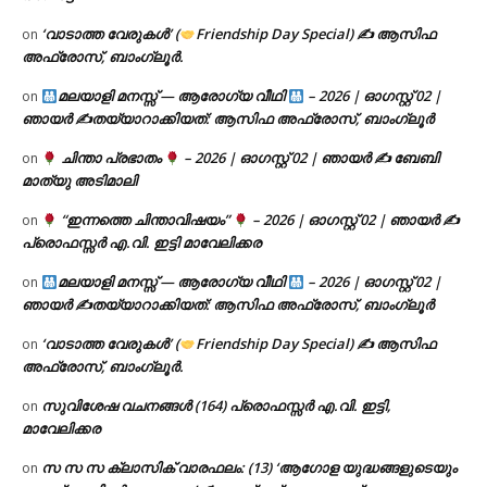
‘വാടാത്ത വേരുകൾ’ (
Friendship Day Special) ✍ ആസിഫ
on
അഫ്രോസ്, ബാംഗ്ലൂർ.
മലയാളി മനസ്സ് — ആരോഗ്യ വീഥി
– 2026 | ഓഗസ്റ്റ് 02 |
on
ഞായർ ✍
തയ്യാറാക്കിയത്: ആസിഫ അഫ്രോസ്, ബാംഗ്ലൂർ
ചിന്താ പ്രഭാതം
– 2026 | ഓഗസ്റ്റ് 02 | ഞായർ ✍
ബേബി
on
മാത്യു അടിമാലി
“ഇന്നത്തെ ചിന്താവിഷയം”
– 2026 | ഓഗസ്റ്റ് 02 | ഞായർ ✍
on
പ്രൊഫസ്സർ എ.വി. ഇട്ടി മാവേലിക്കര
മലയാളി മനസ്സ് — ആരോഗ്യ വീഥി
– 2026 | ഓഗസ്റ്റ് 02 |
on
ഞായർ ✍
തയ്യാറാക്കിയത്: ആസിഫ അഫ്രോസ്, ബാംഗ്ലൂർ
‘വാടാത്ത വേരുകൾ’ (
Friendship Day Special) ✍ ആസിഫ
on
അഫ്രോസ്, ബാംഗ്ലൂർ.
സുവിശേഷ വചനങ്ങൾ (164) പ്രൊഫസ്സർ എ.വി. ഇട്ടി,
on
മാവേലിക്കര
സ സ സ ക്ലാസിക് വാരഫലം: (13) ‘ആഗോള യുദ്ധങ്ങളുടെയും
on