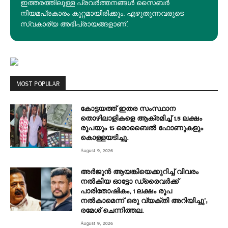
ഇത്തരത്തിലുള്ള പ്രവർത്തനങ്ങൾ സൈബർ
നിയമപ്രകാരം കുറ്റമായിരിക്കും. എഴുതുന്നവരുടെ
സ്വകാര്യ അഭിപ്രായങ്ങളാണ്.
MOST POPULAR
കോട്ടയത്ത് ഇതര സംസ്ഥാന
തൊഴിലാളികളെ ആക്രമിച്ച് 1.5 ലക്ഷം
രൂപയും 15 മൊബൈൽ ഫോണുകളും
കൊള്ളയടിച്ചു.
August 9, 2026
അർജുൻ ആയങ്കിയെക്കുറിച്ച് വിവരം
നൽകിയ ഓട്ടോ ഡ്രൈവർക്ക്
പാരിതോഷികം, 1 ലക്ഷം രൂപ
നൽകാമെന്ന് ഒരു വ്യക്തി അറിയിച്ചു’;
രമേശ് ചെന്നിത്തല.
August 9, 2026