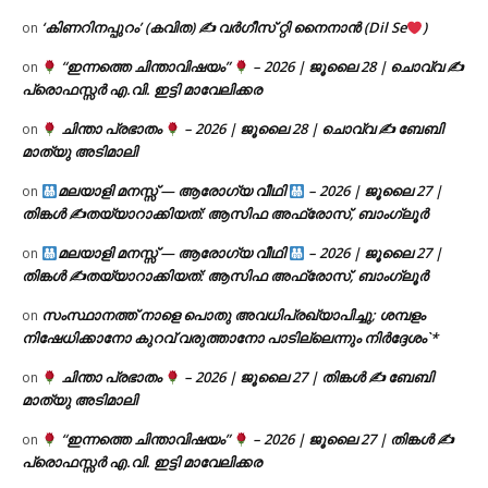
‘കിണറിനപ്പുറം’ (കവിത) ✍ വർഗീസ് റ്റി നൈനാൻ (Dil Se
)
on
“ഇന്നത്തെ ചിന്താവിഷയം”
– 2026 | ജൂലൈ 28 | ചൊവ്വ ✍
on
പ്രൊഫസ്സർ എ.വി. ഇട്ടി മാവേലിക്കര
ചിന്താ പ്രഭാതം
– 2026 | ജൂലൈ 28 | ചൊവ്വ ✍
ബേബി
on
മാത്യു അടിമാലി
മലയാളി മനസ്സ് — ആരോഗ്യ വീഥി
– 2026 | ജൂലൈ 27 |
on
തിങ്കൾ ✍
തയ്യാറാക്കിയത്: ആസിഫ അഫ്രോസ്, ബാംഗ്ലൂർ
മലയാളി മനസ്സ് — ആരോഗ്യ വീഥി
– 2026 | ജൂലൈ 27 |
on
തിങ്കൾ ✍
തയ്യാറാക്കിയത്: ആസിഫ അഫ്രോസ്, ബാംഗ്ലൂർ
സംസ്ഥാനത്ത് നാളെ പൊതു അവധിപ്രഖ്യാപിച്ചു; ശമ്പളം
on
നിഷേധിക്കാനോ കുറവ് വരുത്താനോ പാടില്ലെന്നും നിർദ്ദേശം`*
ചിന്താ പ്രഭാതം
– 2026 | ജൂലൈ 27 | തിങ്കൾ ✍
ബേബി
on
മാത്യു അടിമാലി
“ഇന്നത്തെ ചിന്താവിഷയം”
– 2026 | ജൂലൈ 27 | തിങ്കൾ ✍
on
പ്രൊഫസ്സർ എ.വി. ഇട്ടി മാവേലിക്കര