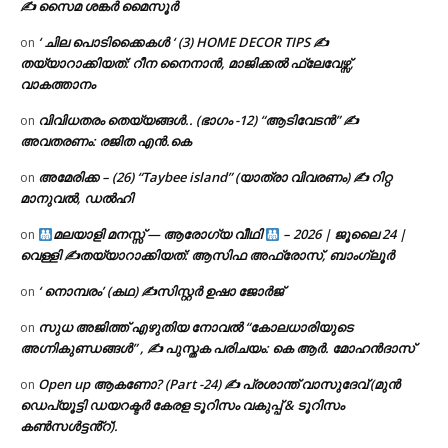
✍ സൈമ ശങ്കർ മൈസൂർ
‘ ചില പൊടിക്കൈകൾ ‘ (3) HOME DECOR TIPS ✍
on
തയ്യാറാക്കിയത്: റീന നൈനാൻ, മാജിക്കൽ ഫ്ലേവേഴ്സ്,
വാകത്താനം
വിവിധതരം തെയ്യങ്ങൾ.. (ഭാഗം -12) “ആടിവേടൻ” ✍
on
അവതരണം: രജിത എൻ.കെ
അമേരിക്ക – (26) “Taybee island” (യാത്രാ വിവരണം) ✍ റിറ്റ
on
മാനുവൽ, ഡൽഹി
മലയാളി മനസ്സ് — ആരോഗ്യ വീഥി
– 2026 | ജൂലൈ 24 |
on
വെള്ളി ✍
തയ്യാറാക്കിയത്: ആസിഫ അഫ്രോസ്, ബാംഗ്ലൂർ
‘ നൊമ്പരം’ (കഥ) ✍സിസ്റ്റർ ഉഷാ ജോർജ്
on
സുധ അജിത്ത് എഴുതിയ നോവൽ “കോലധാരിയുടെ
on
അഗ്നികുണ്ഡങ്ങള്‍” , ✍ പുസ്തക പരിചയം: കെ ആർ. മോഹൻദാസ്
Open up ആകണോ? (Part -24) ✍ പ്രശാന്ത് വാസുദേവ് (മുൻ
on
ഡെപ്യൂട്ടി ഡയറക്ടർ കേരള ടൂറിസം വകുപ്പ് & ടൂറിസം
കൺസൾട്ടൻ്റ്).