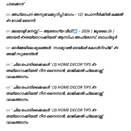
പാലക്കാട്
അധ്യാപന അനുഭവക്കുറിപ്പ് (ഭാഗം – 12) ‘പൊന്നീർക്കിൽ കമ്മൽ’
on
✍ റോമി ബെന്നി.
മലയാളി മനസ്സ് — ആരോഗ്യ വീഥി
– 2026 | ജൂലൈ 26 |
on
ഞായർ ✍
തയ്യാറാക്കിയത്: ആസിഫ അഫ്രോസ്, ബാംഗ്ലൂർ
ഓർമ്മയിലെ മുഖങ്ങൾ: ‘സാമുവൽ ടെയ്ലർ കോൾറിഡ്ജ് ‘ ✍
on
അജി സുരേന്ദ്രൻ
‘ ചില പൊടിക്കൈകൾ ‘ (3) HOME DECOR TIPS ✍
on
തയ്യാറാക്കിയത്: റീന നൈനാൻ, മാജിക്കൽ ഫ്ലേവേഴ്സ്,
വാകത്താനം
‘ ചില പൊടിക്കൈകൾ ‘ (3) HOME DECOR TIPS ✍
on
തയ്യാറാക്കിയത്: റീന നൈനാൻ, മാജിക്കൽ ഫ്ലേവേഴ്സ്,
വാകത്താനം
‘ ചില പൊടിക്കൈകൾ ‘ (3) HOME DECOR TIPS ✍
on
തയ്യാറാക്കിയത്: റീന നൈനാൻ, മാജിക്കൽ ഫ്ലേവേഴ്സ്,
വാകത്താനം