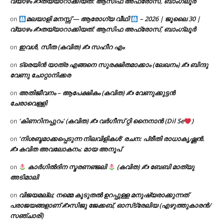
വ്യാഴം ✍
തയ്യാറാക്കിയത്: ആസിഫ അഫ്രോസ്, ബാംഗ്ലൂർ
മലയാളി മനസ്സ് — ആരോഗ്യ വീഥി
– 2026 | ജൂലൈ 30 |
on
വ്യാഴം ✍
തയ്യാറാക്കിയത്: ആസിഫ അഫ്രോസ്, ബാംഗ്ലൂർ
ഇവൾ, സീത (കവിത) ✍ സഹീറ എം
on
ട്രെയിൻ യാത്ര എങ്ങനെ സുരക്ഷിതമാക്കാം (ലേഖനം) ✍ ബിന്ദു
on
വേണു ചോറ്റാനിക്കര
അതിജീവനം – ആപേക്ഷികം (കവിത) ✍ വേണുക്കുട്ടൻ
on
ചേരാവെള്ളി
‘കിണറിനപ്പുറം’ (കവിത) ✍ വർഗീസ് റ്റി നൈനാൻ (Dil Se
)
on
‘നിശബ്ദമാക്കപ്പെടുന്ന നിലവിളികൾ’ രചന: പ്രീതി രാധാകൃഷ്ണൻ.
on
✍ കവിത അവലോകനം: മായ അനൂപ്
കാർഗിൽദിന സ്മരണഞ്ജലി
(കവിത) ✍ ബേബി മാത്യു
on
അടിമാലി
വിജയമല്ല; നമ്മെ കൂടുതൽ ഉറപ്പുള്ള മനുഷ്യരാക്കുന്നത്
on
പരാജയങ്ങളാണ് ✍️സിജു ജേക്കബ്, ഓസ്‌ട്രേലിയ (എഴുത്തുകാരൻ/
സഞ്ചാരി)