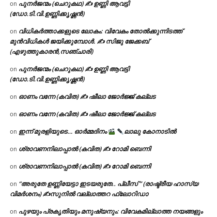
പുനർജന്മം (ചെറുകഥ) ✍ ഉണ്ണി ആവട്ടി
on
(ഡോ.ടി.വി.ഉണ്ണിക്കൃഷ്ണൻ)
വിധികർത്താക്കളുടെ ലോകം: വിവേകം തോൽക്കുന്നിടത്ത്
on
മുൻവിധികൾ ജയിക്കുമ്പോൾ. ✍️ സിജു ജേക്കബ്
(എഴുത്തുകാരൻ,സഞ്ചാരി)
പുനർജന്മം (ചെറുകഥ) ✍ ഉണ്ണി ആവട്ടി
on
(ഡോ.ടി.വി.ഉണ്ണിക്കൃഷ്ണൻ)
ഓണം വന്നേ (കവിത) ✍ ഷീലാ ജോർജ്ജ് കല്ലട
on
ഓണം വന്നേ (കവിത) ✍ ഷീലാ ജോർജ്ജ് കല്ലട
on
ഇന്ന് മുരളിയുടെ… ഓർമ്മദിനം
ലാലു കോനാടിൽ
on
ശ്രാവണനിലാപ്പാൽ (കവിത) ✍ റോമി ബെന്നി
on
ശ്രാവണനിലാപ്പാൽ (കവിത) ✍ റോമി ബെന്നി
on
“അരുതേ ഉണ്ണിയേട്ടാ ഇടയരുതേ.. പ്ലീസ് ” (രാഷ്ട്രീയ ഹാസ്യ
on
വിമർശനം) ✍സുനിൽ വല്ലാത്തറ ഫ്ലോറിഡാ
പുഴയും പ്രകൃതിയും മനുഷ്യനും: വിവേകമില്ലാത്ത നയങ്ങളും
on