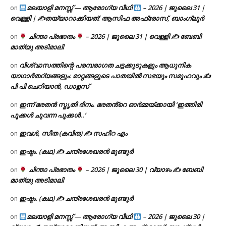
മലയാളി മനസ്സ് — ആരോഗ്യ വീഥി
– 2026 | ജൂലൈ 31 |
on
വെള്ളി | ✍
തയ്യാറാക്കിയത്: ആസിഫ അഫ്രോസ്, ബാംഗ്ലൂർ
ചിന്താ പ്രഭാതം
– 2026 | ജൂലൈ 31 | വെള്ളി ✍
ബേബി
on
മാത്യു അടിമാലി
വിശ്വാസത്തിന്റെ പരമ്പരാഗത ചട്ടക്കൂടുകളും ആധുനിക
on
യാഥാർത്ഥ്യങ്ങളും: മാറ്റങ്ങളുടെ പാതയിൽ സഭയും സമൂഹവും ✍
പി പി ചെറിയാൻ, ഡാളസ്
ഇന്ന് ഭരതൻ സ്മൃതി ദിനം. ഭരതൻ്റെ ഓർമ്മയ്ക്കായി ‘ഇത്തിരി
on
പൂക്കൾ ചുവന്ന പൂക്കൾ..’
ഇവൾ, സീത (കവിത) ✍ സഹീറ എം
on
ഇഷ്ടം. (കഥ) ✍ ചന്ദ്രശേഖരൻ മുണ്ടൂർ
on
ചിന്താ പ്രഭാതം
– 2026 | ജൂലൈ 30 | വ്യാഴം ✍
ബേബി
on
മാത്യു അടിമാലി
ഇഷ്ടം. (കഥ) ✍ ചന്ദ്രശേഖരൻ മുണ്ടൂർ
on
മലയാളി മനസ്സ് — ആരോഗ്യ വീഥി
– 2026 | ജൂലൈ 30 |
on