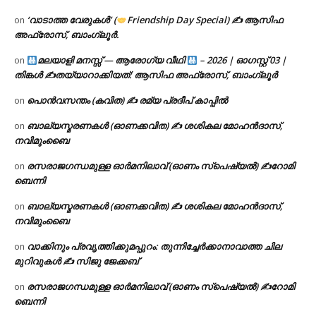
‘വാടാത്ത വേരുകൾ’ (
Friendship Day Special) ✍ ആസിഫ
on
അഫ്രോസ്, ബാംഗ്ലൂർ.
മലയാളി മനസ്സ് — ആരോഗ്യ വീഥി
– 2026 | ഓഗസ്റ്റ് 03 |
on
തിങ്കൾ ✍
തയ്യാറാക്കിയത്: ആസിഫ അഫ്രോസ്, ബാംഗ്ലൂർ
പൊൻവസന്തം (കവിത) ✍ രമ്യ പ്രദീപ് കാപ്പിൽ
on
ബാല്യസ്മരണകൾ (ഓണക്കവിത) ✍ ശശികല മോഹൻദാസ്,
on
നവിമുംബൈ
രസരാജഗന്ധമുള്ള ഓർമനിലാവ് (ഓണം സ്‌പെഷ്യൽ) ✍റോമി
on
ബെന്നി
ബാല്യസ്മരണകൾ (ഓണക്കവിത) ✍ ശശികല മോഹൻദാസ്,
on
നവിമുംബൈ
വാക്കിനും പ്രവൃത്തിക്കുമപ്പുറം: തുന്നിച്ചേർക്കാനാവാത്ത ചില
on
മുറിവുകൾ ✍️ സിജു ജേക്കബ്
രസരാജഗന്ധമുള്ള ഓർമനിലാവ് (ഓണം സ്‌പെഷ്യൽ) ✍റോമി
on
ബെന്നി