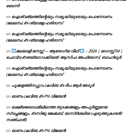
ബെന്നി
ഐശ്വര്യത്തിന്റെയും സമൃദ്ധിയുടെയും പൊന്നോണം
on
(ലേഖനം) ✍ ശ്യാമള ഹരിദാസ്
ഐശ്വര്യത്തിന്റെയും സമൃദ്ധിയുടെയും പൊന്നോണം
on
(ലേഖനം) ✍ ശ്യാമള ഹരിദാസ്
മലയാളി മനസ്സ് — ആരോഗ്യ വീഥി
– 2026 | ഓഗസ്റ്റ് 04 |
on
ചൊവ്വ ✍
തയ്യാറാക്കിയത്: ആസിഫ അഫ്രോസ്, ബാംഗ്ലൂർ
ഐശ്വര്യത്തിന്റെയും സമൃദ്ധിയുടെയും പൊന്നോണം
on
(ലേഖനം) ✍ ശ്യാമള ഹരിദാസ്
പൂക്കളത്തിനപ്പുറം (കവിത) ✍ ദീപ ആർ അടൂർ
on
ഓണം (കവിത) ✍ PN വിജയൻ
on
ലക്ഷ്യബോധമില്ലാത്ത തുടക്കങ്ങളും അപൂർണ്ണമായ
on
സ്വപ്നങ്ങളും. ✍️സിജു ജേക്കബ്, ഓസ്‌ട്രേലിയ (എഴുത്തുകാരൻ/
സഞ്ചാരി)
ഓണം (കവിത) ✍ PN വിജയൻ
on