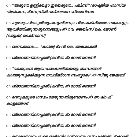
“അരുതേ ഉണ്ണിയേട്ടാ ഇടയരുതേ.. പ്ലീസ് ” (രാഷ്ട്രീയ ഹാസ്യ
on
വിമർശനം) ✍സുനിൽ വല്ലാത്തറ ഫ്ലോറിഡാ
പുഴയും പ്രകൃതിയും മനുഷ്യനും: വിവേകമില്ലാത്ത നയങ്ങളും
on
ആവർത്തിക്കുന്ന ദുരന്തങ്ങളും ✍ റവ. ജെയിംസ് കെ. ജോൺ
(ലബ്ബക്ക്, ടെക്സാസ്)
ഓണക്കാലം….. (കവിത) ✍ വി.കെ. അശോകൻ
on
ശ്രാവണനിലാപ്പാൽ (കവിത) ✍ റോമി ബെന്നി
on
“വാക്കുകൾ ആയുധമാകാതിരിക്കട്ടെ: ബന്ധങ്ങൾ
on
കാത്തുസൂക്ഷിക്കുന്ന നവവിമർശന സംസ്കാരം” ✍️ സിജു ജേക്കബ്
ശ്രാവണനിലാപ്പാൽ (കവിത) ✍ റോമി ബെന്നി
on
വേരുകളുടെ ഗന്ധം തേടുന്ന തിരുവോണം ✍ അഷ്റഫ്
on
കാളത്തോട്
ശ്രാവണനിലാപ്പാൽ (കവിത) ✍ റോമി ബെന്നി
on
ശ്രാവണനിലാപ്പാൽ (കവിത) ✍ റോമി ബെന്നി
on
രസരാജഗന്ധമുള്ള ഓർമനിലാവ് (ഓണം സ്‌പെഷ്യൽ) ✍റോമി
on