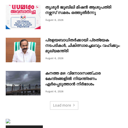
തൃശൂർ ജൂബിലി മിഷൻ ആശുപത്രി
നഴ്സസ് സമരം ഒത്തുതീർന്നു
August 6, 2026
പ്രളയബാധിതർക്കായി പ്രത്യേക
നടപടികൾ; ചികിത്സാച്ചെലവും വഹിക്കും:
മുഖ്യമന്ത്രി
August 6, 2026
കനത്ത മഴ: വിനോദസഞ്ചാര
കേന്ദ്രങ്ങളിൽ നിയന്ത്രണം
ഏർപ്പെടുത്താൻ നിർദേശം
August 6, 2026
Load more