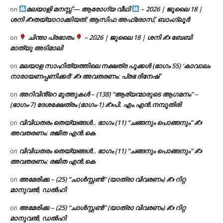
മലയാളി മനസ്സ് — ആരോഗ്യ വീഥി
– 2026 | ജൂലൈ 18 |
on
ശനി ✍
തയ്യാറാക്കിയത്: ആസിഫ അഫ്രോസ്, ബാംഗ്ലൂർ
ചിന്താ പ്രഭാതം
– 2026 | ജൂലൈ 18 | ശനി ✍
ബേബി
on
മാത്യു അടിമാലി
മലയാള സാഹിത്യത്തിലെ നക്ഷത്ര പൂക്കൾ (ഭാഗം 55) ‘കാവാലം
on
നാരായണപ്പണിക്കർ’ ✍ അവതരണം: പ്രഭ ദിനേഷ്
അറിവിൻ്റെ മുത്തുകൾ – (138) “ആര്യന്മാരുടെ ആഗമനം” –
on
(ഭാഗം-7) ദേശക്ഷേത്രം (ഭാഗം-1) ✍പി. എം.എൻ.നമ്പൂതിരി
വിവിധതരം തെയ്യങ്ങൾ.. ഭാഗം (11) “ചങ്ങനും പൊങ്ങനും” ✍
on
അവതരണം: രജിത എൻ.കെ
വിവിധതരം തെയ്യങ്ങൾ.. ഭാഗം (11) “ചങ്ങനും പൊങ്ങനും” ✍
on
അവതരണം: രജിത എൻ.കെ
അമേരിക്ക – (25) “ചാൾസ്റ്റൺ” (യാത്രാ വിവരണം) ✍ റിറ്റ
on
മാനുവൽ, ഡൽഹി
അമേരിക്ക – (25) “ചാൾസ്റ്റൺ” (യാത്രാ വിവരണം) ✍ റിറ്റ
on
മാനുവൽ, ഡൽഹി