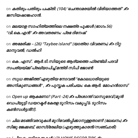
കതിരും പതിരും പംക്തി: (104) ‘ചെന്താമരയിൽ വിരിയാത്തത് ‘ ✍
on
ജസിയഷാജഹാൻ.
മലയാള സാഹിത്യത്തിലെ നക്ഷത്ര പൂക്കൾ (ഭാഗം 56)
on
“വി.കെ.എൻ” ✍ അവതരണം: പ്രഭ ദിനേഷ്
അമേരിക്ക – (26) “Taybee island” (യാത്രാ വിവരണം) ✍ റിറ്റ
on
മാനുവൽ, ഡൽഹി
കെ .എസ് . ആർ.ടി.സിയുടെ ആദ്യത്തെ ഫ്രണ്ട്ലി പദവി
on
സപര്യയ്ക്ക് പ്രഖ്യാപിച്ച് മന്ത്രി സിപി ജോൺ
സുധ അജിത്ത് എഴുതിയ നോവൽ “കോലധാരിയുടെ
on
അഗ്നികുണ്ഡങ്ങള്‍” , ✍ പുസ്തക പരിചയം: കെ ആർ. മോഹൻദാസ്
Open up ആകണോ? (Part -24) ✍ പ്രശാന്ത് വാസുദേവ് (മുൻ
on
ഡെപ്യൂട്ടി ഡയറക്ടർ കേരള ടൂറിസം വകുപ്പ് & ടൂറിസം
കൺസൾട്ടൻ്റ്).
ചില മടങ്ങിവരവുകൾ മുറിവേൽപ്പിക്കാനുള്ളതാണ്! (ലേഖനം) ✍️
on
സിജു ജേക്കബ്, ഓസ്‌ട്രേലിയ (എഴുത്തുകാരൻ/സഞ്ചാരി)
‘ ചില പൊടിക്കൈകൾ ‘ (3) HOME DECOR TIPS ✍