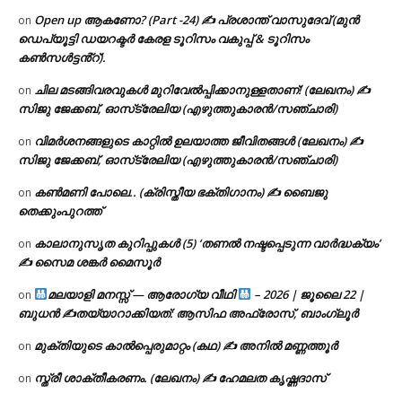
Open up ആകണോ? (Part -24) ✍ പ്രശാന്ത് വാസുദേവ് (മുൻ
on
ഡെപ്യൂട്ടി ഡയറക്ടർ കേരള ടൂറിസം വകുപ്പ് & ടൂറിസം
കൺസൾട്ടൻ്റ്).
ചില മടങ്ങിവരവുകൾ മുറിവേൽപ്പിക്കാനുള്ളതാണ്! (ലേഖനം) ✍️
on
സിജു ജേക്കബ്, ഓസ്‌ട്രേലിയ (എഴുത്തുകാരൻ/സഞ്ചാരി)
വിമർശനങ്ങളുടെ കാറ്റിൽ ഉലയാത്ത ജീവിതങ്ങൾ (ലേഖനം) ✍️
on
സിജു ജേക്കബ്, ഓസ്‌ട്രേലിയ (എഴുത്തുകാരൻ/സഞ്ചാരി)
കൺമണി പോലെ.. (ക്രിസ്തീയ ഭക്തിഗാനം) ✍ ബൈജു
on
തെക്കുംപുറത്ത്
കാലാനുസൃത കുറിപ്പുകൾ (5) ‘തണൽ നഷ്ടപ്പെടുന്ന വാർദ്ധക്യം’
on
✍ സൈമ ശങ്കർ മൈസൂർ
മലയാളി മനസ്സ് — ആരോഗ്യ വീഥി
– 2026 | ജൂലൈ 22 |
on
ബുധൻ ✍
തയ്യാറാക്കിയത്: ആസിഫ അഫ്രോസ്, ബാംഗ്ലൂർ
മുക്തിയുടെ കാൽപ്പെരുമാറ്റം (കഥ) ✍ അനിൽ മണ്ണത്തൂർ
on
സ്ത്രീ ശാക്തീകരണം. (ലേഖനം) ✍ ഹേമലത കൃഷ്ണദാസ്
on