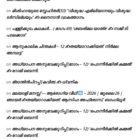
മിശിഹായുടെ സ്നേഹിതർ(53) “വിശുദ്ധ എമിലിയാനയും വിശുദ്ധ
on
ടര്‍സില്ലയും” ✍ നൈനാൻ വാകത്താനം
പള്ളിക്കൂടം കഥകൾ… ( ഭാഗം 69) ‘ശബരിമല യാത്ര’ ✍ സജി ടി.
on
പാലക്കാട്
ആനുകാലിക ചിന്തകൾ – 12 ✍തയ്യാറാക്കിയത്: നിർമല
on
അമ്പാട്ട്
അധ്യാപന അനുഭവക്കുറിപ്പ് (ഭാഗം – 12) ‘പൊന്നീർക്കിൽ കമ്മൽ’
on
✍ റോമി ബെന്നി.
ഭ്രാന്തിൻപിറപ്പ് (കവിത) ✍ ധ്വനിക
on
മലയാളി മനസ്സ് — ആരോഗ്യ വീഥി
– 2026 | ജൂലൈ 26 |
on
ഞായർ ✍
തയ്യാറാക്കിയത്: ആസിഫ അഫ്രോസ്, ബാംഗ്ലൂർ
അധ്യാപന അനുഭവക്കുറിപ്പ് (ഭാഗം – 12) ‘പൊന്നീർക്കിൽ കമ്മൽ’
on
✍ റോമി ബെന്നി.
അധ്യാപന അനുഭവക്കുറിപ്പ് (ഭാഗം – 12) ‘പൊന്നീർക്കിൽ കമ്മൽ’
on
✍ റോമി ബെന്നി.