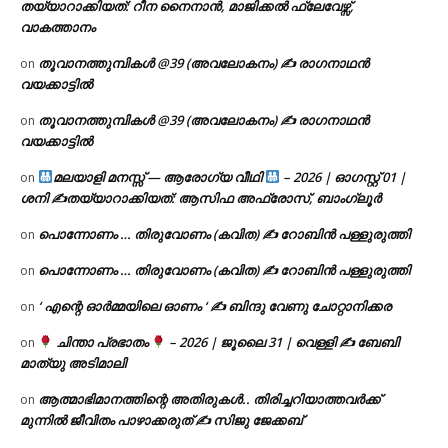
തയ്യാറാക്കിയത്: റീന നൈനാൻ, മാജിക്കൽ ഫ്ലേവേഴ്സ്,
വാകത്താനം
തൂവാനത്തുമ്പികൾ @39 (അവലോകനം) ✍ രാഗനാഥൻ
on
വയക്കാട്ടിൽ
തൂവാനത്തുമ്പികൾ @39 (അവലോകനം) ✍ രാഗനാഥൻ
on
വയക്കാട്ടിൽ
മലയാളി മനസ്സ് — ആരോഗ്യ വീഥി
– 2026 | ഓഗസ്റ്റ് 01 |
on
ശനി ✍
തയ്യാറാക്കിയത്: ആസിഫ അഫ്രോസ്, ബാംഗ്ലൂർ
പൊന്നോണം … തിരുവോണം (കവിത) ✍ റോബിൻ പള്ളുരുത്തി
on
പൊന്നോണം … തിരുവോണം (കവിത) ✍ റോബിൻ പള്ളുരുത്തി
on
‘ എന്റെ ഓർമ്മയിലെ ഓണം ‘ ✍ ബിന്ദു വേണു ചോറ്റാനിക്കര
on
ചിന്താ പ്രഭാതം
– 2026 | ജൂലൈ 31 | വെള്ളി ✍
ബേബി
on
മാത്യു അടിമാലി
ആത്മാഭിമാനത്തിന്റെ അതിരുകൾ.. തിരിച്ചറിയാത്തവർക്ക്
on
മുന്നിൽ ജീവിതം പാഴാക്കരുത് ✍️ സിജു ജേക്കബ്