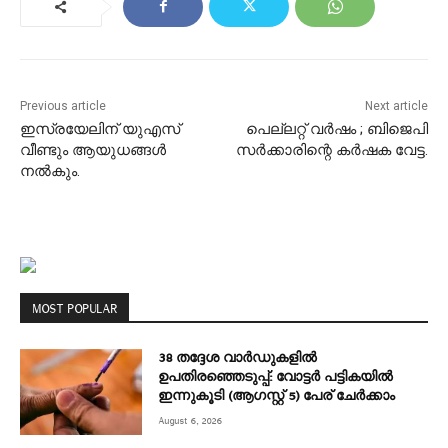
Previous article
Next article
ഇസ്രയേലിന് യുഎസ്
പെല്ലറ്റ് വർഷം ; ബിജെപി
വീണ്ടും ആയുധങ്ങൾ
സർക്കാരിന്റെ കർഷക വേട്ട.
നൽകും.
MOST POPULAR
38 തദ്ദേശ വാർഡുകളിൽ
ഉപതിരഞ്ഞെടുപ്പ്: വോട്ടർ പട്ടികയിൽ
ഇന്നുകൂടി (ആഗസ്റ്റ് 5) പേര് ചേർക്കാം
August 6, 2026