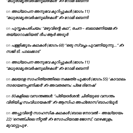
“മധുരാമൃതവർഷനൂലിഴകൾ” ✍ റോമി ബെന്നി
അധ്യാപന അനുഭവ കുറിപ്പുകൾ (ഭാഗം 11)
on
“മധുരാമൃതവർഷനൂലിഴകൾ” ✍ റോമി ബെന്നി
പുസ്തകപരിചയം: “മഴുവിന്റെ കഥ”, രചന – ബലാമണിയമ്മ ✍
on
തയ്യാറാക്കിയത്: ദീപ ആർ അടൂർ
പള്ളിക്കൂടം കഥകൾ (ഭാഗം 68) “ഒരു സ്വപ്നം പൂവണിയുന്നു…” ✍
on
സജി ടി. പാലക്കാട്
അധ്യാപന അനുഭവ കുറിപ്പുകൾ (ഭാഗം 11)
on
“മധുരാമൃതവർഷനൂലിഴകൾ” ✍ റോമി ബെന്നി
മലയാള സാഹിത്യത്തിലെ നക്ഷത്ര പൂക്കൾ (ഭാഗം 55) ‘കാവാലം
on
നാരായണപ്പണിക്കർ’ ✍ അവതരണം: പ്രഭ ദിനേഷ്
80കളിലെ വസന്തങ്ങൾ: “പ്രിയദർശൻ: ചിരിയുടെ വസന്തം
on
വിരിയിച്ച സംവിധായകൻ” ✍ ആസിഫ അഫ്രോസ് ബാംഗ്ലൂർ.
അപ്പുവിന്റെ സാഹസിക കഥകൾ (ബാല നോവൽ – അദ്ധ്യായം
on
22) ‘നെഞ്ചിലെ നീറ്റൽ’ ✍ സോഫിയാമ്മ ജോസ്, വാഴക്കുളം,
മുവാറ്റുപുഴ .