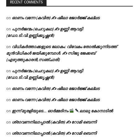
RECENT COMMENTS
ഓണം വന്നേ (കവിത) ✍ ഷീലാ ജോർജ്ജ് കല്ലട
on
പുനർജന്മം (ചെറുകഥ) ✍ ഉണ്ണി ആവട്ടി
on
(ഡോ.ടി.വി.ഉണ്ണിക്കൃഷ്ണൻ)
വിധികർത്താക്കളുടെ ലോകം: വിവേകം തോൽക്കുന്നിടത്ത്
on
മുൻവിധികൾ ജയിക്കുമ്പോൾ. ✍️ സിജു ജേക്കബ്
(എഴുത്തുകാരൻ,സഞ്ചാരി)
പുനർജന്മം (ചെറുകഥ) ✍ ഉണ്ണി ആവട്ടി
on
(ഡോ.ടി.വി.ഉണ്ണിക്കൃഷ്ണൻ)
ഓണം വന്നേ (കവിത) ✍ ഷീലാ ജോർജ്ജ് കല്ലട
on
ഓണം വന്നേ (കവിത) ✍ ഷീലാ ജോർജ്ജ് കല്ലട
on
ഇന്ന് മുരളിയുടെ… ഓർമ്മദിനം
ലാലു കോനാടിൽ
on
ശ്രാവണനിലാപ്പാൽ (കവിത) ✍ റോമി ബെന്നി
on
ശ്രാവണനിലാപ്പാൽ (കവിത) ✍ റോമി ബെന്നി
on