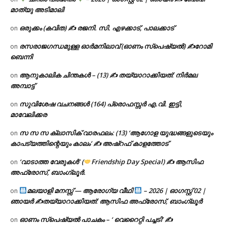
മാത്യു അടിമാലി
ഒരുക്കം (കവിത) ✍ രജനി. സി. എഴക്കാട്, പാലക്കാട്
on
രസരാജഗന്ധമുള്ള ഓർമനിലാവ് (ഓണം സ്‌പെഷ്യൽ) ✍റോമി
on
ബെന്നി
ആനുകാലിക ചിന്തകൾ – (13) ✍ തയ്യാറാക്കിയത്: നിർമല
on
അമ്പാട്ട്
സുവിശേഷ വചനങ്ങൾ (164) പ്രൊഫസ്സർ എ.വി. ഇട്ടി,
on
മാവേലിക്കര
സ സ സ ക്ലാസിക് വാരഫലം: (13) ‘ആഗോള യുദ്ധങ്ങളുടെയും
on
കാപട്യത്തിന്റെയും കാലം’ ✍ അഷ്റഫ് കാളത്തോട്
‘വാടാത്ത വേരുകൾ’ (
Friendship Day Special) ✍ ആസിഫ
on
അഫ്രോസ്, ബാംഗ്ലൂർ.
മലയാളി മനസ്സ് — ആരോഗ്യ വീഥി
– 2026 | ഓഗസ്റ്റ് 02 |
on
ഞായർ ✍
തയ്യാറാക്കിയത്: ആസിഫ അഫ്രോസ്, ബാംഗ്ലൂർ
ഓണം സ്പെഷ്യൽ പാചകം – ‘ വെറൈറ്റി പച്ചടി’ ✍
on