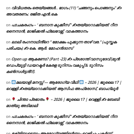
വിവിധതരം തെയ്യങ്ങൾ.. ഭാഗം (11) “ചങ്ങനും പൊങ്ങനും” ✍
on
അവതരണം: രജിത എൻ.കെ
പാചകരംഗം – ‘ ബനാന കുക്കീസ് ‘ ✍തയ്യാറാക്കിയത്: റീന
on
നൈനാൻ, മാജിക്കൽ ഫ്ലേവേഴ്സ്, വാകത്താനം
ലാലി രംഗനാഥിൻ്റെ ” മോക്ഷം പൂക്കുന്ന താഴ് വര.” (പുസ്തക
on
പരിചയം) ✍ കെ. ആർ. മോഹൻദാസ്
Open up ആകണോ? (Part -23) ✍ പ്രശാന്ത് വാസുദേവ് (മുൻ
on
ഡെപ്യൂട്ടി ഡയറക്ടർ കേരള ടൂറിസം വകുപ്പ് & ടൂറിസം
കൺസൾട്ടൻ്റ്).
മലയാളി മനസ്സ് — ആരോഗ്യ വീഥി
– 2026 | ജൂലൈ 17 |
on
വെള്ളി ✍
തയ്യാറാക്കിയത്: ആസിഫ അഫ്രോസ്, ബാംഗ്ലൂർ
ചിന്താ പ്രഭാതം
– 2026 | ജൂലൈ 17 | വെള്ളി ✍
ബേബി
on
മാത്യു അടിമാലി
പാചകരംഗം – ‘ ബനാന കുക്കീസ് ‘ ✍തയ്യാറാക്കിയത്: റീന
on
നൈനാൻ, മാജിക്കൽ ഫ്ലേവേഴ്സ്, വാകത്താനം
ഭക്തിയുടെയും ആരോഗ്യത്തിന്റെയും വെളിച്ചം പകർന്ന്
on