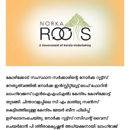
കോഴിക്കോട്‌: സംസ്ഥാന സർക്കാരിന്റെ നോർക്ക റൂട്ട്സ്‌
നേതൃത്വത്തിൽ നോർക്ക ഇൻസ്റ്റിറ്റ്യൂട്ട് ഓഫ് ഫോറിൻ
ലാംഗ്വേജസ്‌ (എൻഐഎഫ്എൽ) കേന്ദ്രം കോഴിക്കോട്ട്
തുടങ്ങി. ചിന്താവളപ്പിലെ സി എം മാത്യു സൺസ്
കെട്ടിടത്തിലുള്ള കേന്ദ്രം മേയർ ബീന ഫിലിപ്പ്
ഉദ്ഘാടനംചെയ്തു. നോർക്ക റൂട്ട്സ് റസിഡന്റ് വൈസ്
ചെയർമാൻ പി ശ്രീരാമകൃഷ്ണൻ അധ്യക്ഷനായി. ലാംഗ്വേജ്