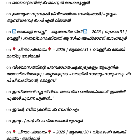
മാലാഖ (കവിത) ✍ രാഹുൽ രാധാകൃഷ്ണൻ
on
ഉമ്മയുടെ നുണകൾ ജീവിതത്തിലെ സത്യങ്ങൾ (പുസ്തക
on
ആസ്വാദനം) ✍ പി എൻ വിജയൻ
മലയാളി മനസ്സ് — ആരോഗ്യ വീഥി
– 2026 | ജൂലൈ 31 |
on
വെള്ളി | ✍
തയ്യാറാക്കിയത്: ആസിഫ അഫ്രോസ്, ബാംഗ്ലൂർ
ചിന്താ പ്രഭാതം
– 2026 | ജൂലൈ 31 | വെള്ളി ✍
ബേബി
on
മാത്യു അടിമാലി
വിശ്വാസത്തിന്റെ പരമ്പരാഗത ചട്ടക്കൂടുകളും ആധുനിക
on
യാഥാർത്ഥ്യങ്ങളും: മാറ്റങ്ങളുടെ പാതയിൽ സഭയും സമൂഹവും ✍
പി പി ചെറിയാൻ, ഡാളസ്
ഇന്ന് ഭരതൻ സ്മൃതി ദിനം. ഭരതൻ്റെ ഓർമ്മയ്ക്കായി ‘ഇത്തിരി
on
പൂക്കൾ ചുവന്ന പൂക്കൾ..’
ഇവൾ, സീത (കവിത) ✍ സഹീറ എം
on
ഇഷ്ടം. (കഥ) ✍ ചന്ദ്രശേഖരൻ മുണ്ടൂർ
on
ചിന്താ പ്രഭാതം
– 2026 | ജൂലൈ 30 | വ്യാഴം ✍
ബേബി
on
മാത്യു അടിമാലി