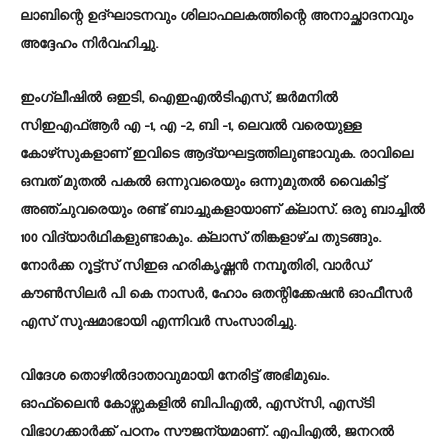
ലാബിന്റെ ഉദ്ഘാടനവും ശിലാഫലകത്തിന്റെ അനാച്ഛാദനവും
അദ്ദേഹം നിർവഹിച്ചു.
ഇംഗ്ലീഷിൽ ഒഇടി, ഐഇഎൽടിഎസ്‌, ജർമനിൽ
സിഇഎഫ്‌ആർ എ -1, എ -2, ബി -1, ലെവൽ വരെയുള്ള
കോഴ്‌സുകളാണ് ഇവിടെ ആദ്യഘട്ടത്തിലുണ്ടാവുക. രാവിലെ
ഒമ്പത് മുതൽ പകൽ ഒന്നുവരെയും ഒന്നുമുതൽ വൈകിട്ട്
അഞ്ചുവരെയും രണ്ട് ബാച്ചുകളായാണ് ക്ലാസ്. ഒരു ബാച്ചിൽ
100 വിദ്യാർഥികളുണ്ടാകും. ക്ലാസ്‌ തിങ്കളാഴ്ച തുടങ്ങും.
നോർക്ക റൂട്ട്സ് സിഇഒ ഹരികൃഷ്ണൻ നമ്പൂതിരി, വാർഡ്‌
കൗൺസിലർ പി കെ നാസർ, ഹോം ഒതന്റിക്കേഷൻ ഓഫീസർ
എസ്‌ സുഷമാഭായി എന്നിവർ സംസാരിച്ചു.
വിദേശ തൊഴിൽദാതാവുമായി നേരിട്ട് അഭിമുഖം.
ഓഫ്‌ലൈൻ കോഴ്സുകളിൽ ബിപിഎൽ, എസ്‌സി, എസ്‌ടി
വിഭാഗക്കാർക്ക് പഠനം സൗജന്യമാണ്. എപിഎൽ, ജനറൽ