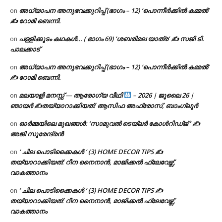
അധ്യാപന അനുഭവക്കുറിപ്പ് (ഭാഗം – 12) ‘പൊന്നീർക്കിൽ കമ്മൽ’
on
✍ റോമി ബെന്നി.
പള്ളിക്കൂടം കഥകൾ… ( ഭാഗം 69) ‘ശബരിമല യാത്ര’ ✍ സജി ടി.
on
പാലക്കാട്
അധ്യാപന അനുഭവക്കുറിപ്പ് (ഭാഗം – 12) ‘പൊന്നീർക്കിൽ കമ്മൽ’
on
✍ റോമി ബെന്നി.
മലയാളി മനസ്സ് — ആരോഗ്യ വീഥി
– 2026 | ജൂലൈ 26 |
on
ഞായർ ✍
തയ്യാറാക്കിയത്: ആസിഫ അഫ്രോസ്, ബാംഗ്ലൂർ
ഓർമ്മയിലെ മുഖങ്ങൾ: ‘സാമുവൽ ടെയ്ലർ കോൾറിഡ്ജ് ‘ ✍
on
അജി സുരേന്ദ്രൻ
‘ ചില പൊടിക്കൈകൾ ‘ (3) HOME DECOR TIPS ✍
on
തയ്യാറാക്കിയത്: റീന നൈനാൻ, മാജിക്കൽ ഫ്ലേവേഴ്സ്,
വാകത്താനം
‘ ചില പൊടിക്കൈകൾ ‘ (3) HOME DECOR TIPS ✍
on
തയ്യാറാക്കിയത്: റീന നൈനാൻ, മാജിക്കൽ ഫ്ലേവേഴ്സ്,
വാകത്താനം