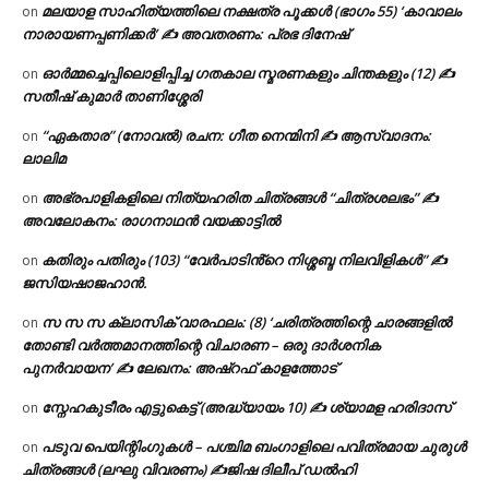
മലയാള സാഹിത്യത്തിലെ നക്ഷത്ര പൂക്കൾ (ഭാഗം 55) ‘കാവാലം
on
നാരായണപ്പണിക്കർ’ ✍ അവതരണം: പ്രഭ ദിനേഷ്
ഓർമ്മച്ചെപ്പിലൊളിപ്പിച്ച ഗതകാല സ്മരണകളും ചിന്തകളും (12) ✍
on
സതീഷ് കുമാർ താണിശ്ശേരി
“ഏകതാര” (നോവൽ) രചന: ഗീത നെന്മിനി ✍ ആസ്വാദനം:
on
ലാലിമ
അഭ്രപാളികളിലെ നിത്യഹരിത ചിത്രങ്ങൾ “ചിത്രശലഭം” ✍
on
അവലോകനം: രാഗനാഥൻ വയക്കാട്ടിൽ
കതിരും പതിരും (103) “വേർപാടിൻ്റെ നിശ്ശബ്ദ നിലവിളികൾ” ✍
on
ജസിയഷാജഹാൻ.
സ സ സ ക്ലാസിക് വാരഫലം: (8) ‘ചരിത്രത്തിന്റെ ചാരങ്ങളിൽ
on
തോണ്ടി വർത്തമാനത്തിന്റെ വിചാരണ – ഒരു ദാർശനിക
പുനർവായന’ ✍ ലേഖനം: അഷ്റഫ് കാളത്തോട്
സ്നേഹകുടീരം എട്ടുകെട്ട് (അദ്ധ്യായം 10) ✍ ശ്യാമള ഹരിദാസ്
on
പടുവ പെയിന്റിംഗുകൾ – പശ്ചിമ ബംഗാളിലെ പവിത്രമായ ചുരുൾ
on
ചിത്രങ്ങൾ (ലഘു വിവരണം) ✍ജിഷ ദിലീപ് ഡൽഹി