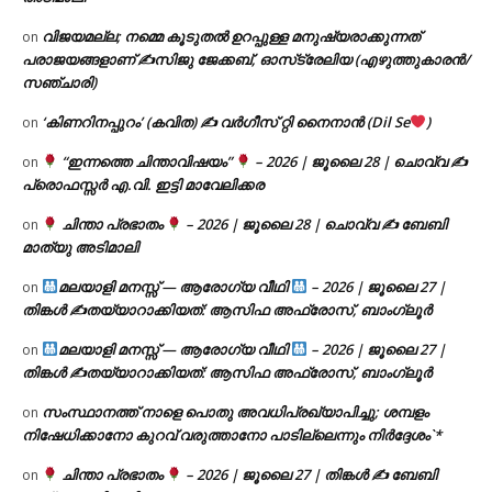
വിജയമല്ല; നമ്മെ കൂടുതൽ ഉറപ്പുള്ള മനുഷ്യരാക്കുന്നത്
on
പരാജയങ്ങളാണ് ✍️സിജു ജേക്കബ്, ഓസ്‌ട്രേലിയ (എഴുത്തുകാരൻ/
സഞ്ചാരി)
‘കിണറിനപ്പുറം’ (കവിത) ✍ വർഗീസ് റ്റി നൈനാൻ (Dil Se
)
on
“ഇന്നത്തെ ചിന്താവിഷയം”
– 2026 | ജൂലൈ 28 | ചൊവ്വ ✍
on
പ്രൊഫസ്സർ എ.വി. ഇട്ടി മാവേലിക്കര
ചിന്താ പ്രഭാതം
– 2026 | ജൂലൈ 28 | ചൊവ്വ ✍
ബേബി
on
മാത്യു അടിമാലി
മലയാളി മനസ്സ് — ആരോഗ്യ വീഥി
– 2026 | ജൂലൈ 27 |
on
തിങ്കൾ ✍
തയ്യാറാക്കിയത്: ആസിഫ അഫ്രോസ്, ബാംഗ്ലൂർ
മലയാളി മനസ്സ് — ആരോഗ്യ വീഥി
– 2026 | ജൂലൈ 27 |
on
തിങ്കൾ ✍
തയ്യാറാക്കിയത്: ആസിഫ അഫ്രോസ്, ബാംഗ്ലൂർ
സംസ്ഥാനത്ത് നാളെ പൊതു അവധിപ്രഖ്യാപിച്ചു; ശമ്പളം
on
നിഷേധിക്കാനോ കുറവ് വരുത്താനോ പാടില്ലെന്നും നിർദ്ദേശം`*
ചിന്താ പ്രഭാതം
– 2026 | ജൂലൈ 27 | തിങ്കൾ ✍
ബേബി
on