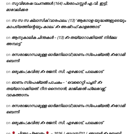
സുവിശേഷ വചനങ്ങൾ (164) പ്രൊഫസ്സർ എ.വി. ഇട്ടി,
on
മാവേലിക്കര
സ സ സ ക്ലാസിക് വാരഫലം: (13) ‘ആഗോള യുദ്ധങ്ങളുടെയും
on
കാപട്യത്തിന്റെയും കാലം’ ✍ അഷ്റഫ് കാളത്തോട്
ആനുകാലിക ചിന്തകൾ – (13) ✍ തയ്യാറാക്കിയത്: നിർമല
on
അമ്പാട്ട്
രസരാജഗന്ധമുള്ള ഓർമനിലാവ് (ഓണം സ്‌പെഷ്യൽ) ✍റോമി
on
ബെന്നി
ഒരുക്കം (കവിത) ✍ രജനി. സി. എഴക്കാട്, പാലക്കാട്
on
ഓണം സ്പെഷ്യൽ പാചകം – ‘ വെറൈറ്റി പച്ചടി’ ✍
on
തയ്യാറാക്കിയത്: റീന നൈനാൻ, മാജിക്കൽ ഫ്ലേവേഴ്സ്,
വാകത്താനം
രസരാജഗന്ധമുള്ള ഓർമനിലാവ് (ഓണം സ്‌പെഷ്യൽ) ✍റോമി
on
ബെന്നി
ഒരുക്കം (കവിത) ✍ രജനി. സി. എഴക്കാട്, പാലക്കാട്
on
ചിന്താ പ്രഭാതം
– 2026 | ഓഗസ്റ്റ് 02 | ഞായർ ✍
ബേബി
on