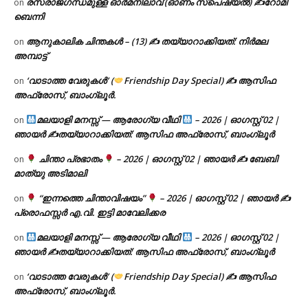
രസരാജഗന്ധമുള്ള ഓർമനിലാവ് (ഓണം സ്‌പെഷ്യൽ) ✍റോമി
on
ബെന്നി
ആനുകാലിക ചിന്തകൾ – (13) ✍ തയ്യാറാക്കിയത്: നിർമല
on
അമ്പാട്ട്
‘വാടാത്ത വേരുകൾ’ (
Friendship Day Special) ✍ ആസിഫ
on
അഫ്രോസ്, ബാംഗ്ലൂർ.
മലയാളി മനസ്സ് — ആരോഗ്യ വീഥി
– 2026 | ഓഗസ്റ്റ് 02 |
on
ഞായർ ✍
തയ്യാറാക്കിയത്: ആസിഫ അഫ്രോസ്, ബാംഗ്ലൂർ
ചിന്താ പ്രഭാതം
– 2026 | ഓഗസ്റ്റ് 02 | ഞായർ ✍
ബേബി
on
മാത്യു അടിമാലി
“ഇന്നത്തെ ചിന്താവിഷയം”
– 2026 | ഓഗസ്റ്റ് 02 | ഞായർ ✍
on
പ്രൊഫസ്സർ എ.വി. ഇട്ടി മാവേലിക്കര
മലയാളി മനസ്സ് — ആരോഗ്യ വീഥി
– 2026 | ഓഗസ്റ്റ് 02 |
on
ഞായർ ✍
തയ്യാറാക്കിയത്: ആസിഫ അഫ്രോസ്, ബാംഗ്ലൂർ
‘വാടാത്ത വേരുകൾ’ (
Friendship Day Special) ✍ ആസിഫ
on
അഫ്രോസ്, ബാംഗ്ലൂർ.