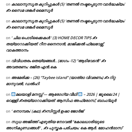
കാലാനുസൃത കുറിപ്പുകൾ (5) ‘തണൽ നഷ്ടപ്പെടുന്ന വാർദ്ധക്യം’
on
✍ സൈമ ശങ്കർ മൈസൂർ
കാലാനുസൃത കുറിപ്പുകൾ (5) ‘തണൽ നഷ്ടപ്പെടുന്ന വാർദ്ധക്യം’
on
✍ സൈമ ശങ്കർ മൈസൂർ
‘ ചില പൊടിക്കൈകൾ ‘ (3) HOME DECOR TIPS ✍
on
തയ്യാറാക്കിയത്: റീന നൈനാൻ, മാജിക്കൽ ഫ്ലേവേഴ്സ്,
വാകത്താനം
വിവിധതരം തെയ്യങ്ങൾ.. (ഭാഗം -12) “ആടിവേടൻ” ✍
on
അവതരണം: രജിത എൻ.കെ
അമേരിക്ക – (26) “Taybee island” (യാത്രാ വിവരണം) ✍ റിറ്റ
on
മാനുവൽ, ഡൽഹി
മലയാളി മനസ്സ് — ആരോഗ്യ വീഥി
– 2026 | ജൂലൈ 24 |
on
വെള്ളി ✍
തയ്യാറാക്കിയത്: ആസിഫ അഫ്രോസ്, ബാംഗ്ലൂർ
‘ നൊമ്പരം’ (കഥ) ✍സിസ്റ്റർ ഉഷാ ജോർജ്
on
സുധ അജിത്ത് എഴുതിയ നോവൽ “കോലധാരിയുടെ
on
അഗ്നികുണ്ഡങ്ങള്‍” , ✍ പുസ്തക പരിചയം: കെ ആർ. മോഹൻദാസ്