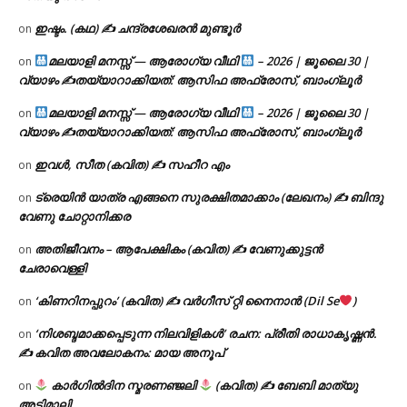
ഇഷ്ടം. (കഥ) ✍ ചന്ദ്രശേഖരൻ മുണ്ടൂർ
on
മലയാളി മനസ്സ് — ആരോഗ്യ വീഥി
– 2026 | ജൂലൈ 30 |
on
വ്യാഴം ✍
തയ്യാറാക്കിയത്: ആസിഫ അഫ്രോസ്, ബാംഗ്ലൂർ
മലയാളി മനസ്സ് — ആരോഗ്യ വീഥി
– 2026 | ജൂലൈ 30 |
on
വ്യാഴം ✍
തയ്യാറാക്കിയത്: ആസിഫ അഫ്രോസ്, ബാംഗ്ലൂർ
ഇവൾ, സീത (കവിത) ✍ സഹീറ എം
on
ട്രെയിൻ യാത്ര എങ്ങനെ സുരക്ഷിതമാക്കാം (ലേഖനം) ✍ ബിന്ദു
on
വേണു ചോറ്റാനിക്കര
അതിജീവനം – ആപേക്ഷികം (കവിത) ✍ വേണുക്കുട്ടൻ
on
ചേരാവെള്ളി
‘കിണറിനപ്പുറം’ (കവിത) ✍ വർഗീസ് റ്റി നൈനാൻ (Dil Se
)
on
‘നിശബ്ദമാക്കപ്പെടുന്ന നിലവിളികൾ’ രചന: പ്രീതി രാധാകൃഷ്ണൻ.
on
✍ കവിത അവലോകനം: മായ അനൂപ്
കാർഗിൽദിന സ്മരണഞ്ജലി
(കവിത) ✍ ബേബി മാത്യു
on
അടിമാലി