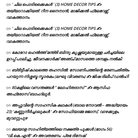
‘ ചില പൊടിക്കൈകൾ ‘ (3) HOME DECOR TIPS ✍
on
തയ്യാറാക്കിയത്: റീന നൈനാൻ, മാജിക്കൽ ഫ്ലേവേഴ്സ്,
വാകത്താനം
‘ ചില പൊടിക്കൈകൾ ‘ (3) HOME DECOR TIPS ✍
on
തയ്യാറാക്കിയത്: റീന നൈനാൻ, മാജിക്കൽ ഫ്ലേവേഴ്സ്,
വാകത്താനം
കോറോ ഹെൽത്ത് മന്ത്രി ബിന്ദു കൃഷ്ണയുമായുള്ള ചർച്ചയിലെ
on
ഉറപ്പ് പാലിച്ചു, ജീവനക്കാർക്ക് അഞ്ച് മാസത്തെ ശമ്പളം നൽകി
ബ്രിട്ടീഷ് കാലത്തെ തഹസിൽ: സോണിപത്തിന്റെ ഭരണചരിത്രം
on
പറയുന്ന നിശ്ശബ്ദ സ്മാരകം (ലഘു വിവരണം) ✍ ജിഷ ദിലീപ് ഡൽഹി
80കളിലെ വസന്തങ്ങൾ ” ലോഹിതദാസ് ” ✍ ആസിഫ
on
അഫ്രോസ് ബാംഗ്ലൂർ.
അപ്പുവിന്റെ സാഹസിക കഥകൾ (ബാല നോവൽ – അദ്ധ്യായം
on
23) ‘കണ്ണുനീർച്ചാലുകൾ ‘ ✍ സോഫിയാമ്മ ജോസ്, വാഴക്കുളം,
മുവാറ്റുപുഴ
മലയാള സാഹിത്യത്തിലെ നക്ഷത്ര പൂക്കൾ (ഭാഗം 56)
on
“വി.കെ.എൻ” ✍ അവതരണം: പ്രഭ ദിനേഷ്