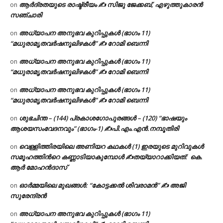
ആർദ്രതയുടെ രാഷ്ട്രീയം ✍️ സിജു ജേക്കബ്, എഴുത്തുകാരൻ
on
സഞ്ചാരി
അധ്യാപന അനുഭവ കുറിപ്പുകൾ (ഭാഗം 11)
on
“മധുരാമൃതവർഷനൂലിഴകൾ” ✍ റോമി ബെന്നി
അധ്യാപന അനുഭവ കുറിപ്പുകൾ (ഭാഗം 11)
on
“മധുരാമൃതവർഷനൂലിഴകൾ” ✍ റോമി ബെന്നി
അധ്യാപന അനുഭവ കുറിപ്പുകൾ (ഭാഗം 11)
on
“മധുരാമൃതവർഷനൂലിഴകൾ” ✍ റോമി ബെന്നി
ശുഭചിന്ത – (144) പ്രകാശഗോപുരങ്ങൾ – (120) “ഭാഷയും
on
ആശയസംവേദനവും” (ഭാഗം-1) ✍പി.എം.എൻ.നമ്പൂതിരി
വെള്ളിത്തിരയിലെ അണിയറ കഥകൾ (1) ഇരയുടെ മുറിവുകൾ
on
സമൂഹത്തിന്‍റെ കണ്ണാടിയാകുമ്പോൾ ✍തയ്യാറാക്കിയത്: കെ.
ആര്‍ മോഹന്‍ദാസ്
ഓർമ്മയിലെ മുഖങ്ങൾ: “കോട്ടക്കൽ ശിവരാമൻ” ✍ അജി
on
സുരേന്ദ്രൻ
അധ്യാപന അനുഭവ കുറിപ്പുകൾ (ഭാഗം 11)
on