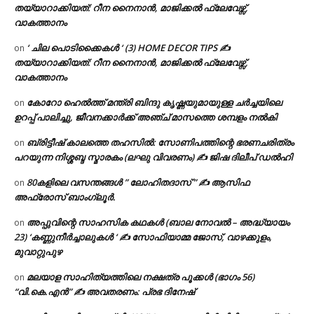
തയ്യാറാക്കിയത്: റീന നൈനാൻ, മാജിക്കൽ ഫ്ലേവേഴ്സ്,
വാകത്താനം
‘ ചില പൊടിക്കൈകൾ ‘ (3) HOME DECOR TIPS ✍
on
തയ്യാറാക്കിയത്: റീന നൈനാൻ, മാജിക്കൽ ഫ്ലേവേഴ്സ്,
വാകത്താനം
കോറോ ഹെൽത്ത് മന്ത്രി ബിന്ദു കൃഷ്ണയുമായുള്ള ചർച്ചയിലെ
on
ഉറപ്പ് പാലിച്ചു, ജീവനക്കാർക്ക് അഞ്ച് മാസത്തെ ശമ്പളം നൽകി
ബ്രിട്ടീഷ് കാലത്തെ തഹസിൽ: സോണിപത്തിന്റെ ഭരണചരിത്രം
on
പറയുന്ന നിശ്ശബ്ദ സ്മാരകം (ലഘു വിവരണം) ✍ ജിഷ ദിലീപ് ഡൽഹി
80കളിലെ വസന്തങ്ങൾ ” ലോഹിതദാസ് ” ✍ ആസിഫ
on
അഫ്രോസ് ബാംഗ്ലൂർ.
അപ്പുവിന്റെ സാഹസിക കഥകൾ (ബാല നോവൽ – അദ്ധ്യായം
on
23) ‘കണ്ണുനീർച്ചാലുകൾ ‘ ✍ സോഫിയാമ്മ ജോസ്, വാഴക്കുളം,
മുവാറ്റുപുഴ
മലയാള സാഹിത്യത്തിലെ നക്ഷത്ര പൂക്കൾ (ഭാഗം 56)
on
“വി.കെ.എൻ” ✍ അവതരണം: പ്രഭ ദിനേഷ്