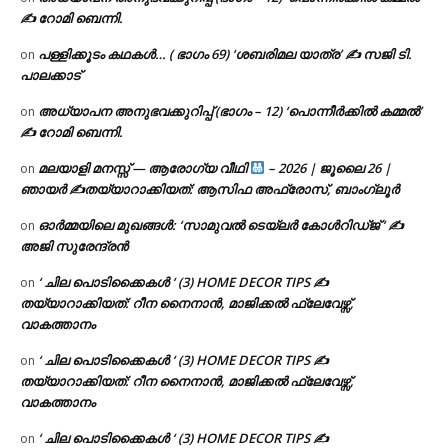
✍ റോമി ബെന്നി.
പള്ളിക്കൂടം കഥകൾ… ( ഭാഗം 69) ‘ശബരിമല യാത്ര’ ✍ സജി ടി.
on
പാലക്കാട്
അധ്യാപന അനുഭവക്കുറിപ്പ് (ഭാഗം – 12) ‘പൊന്നീർക്കിൽ കമ്മൽ’
on
✍ റോമി ബെന്നി.
മലയാളി മനസ്സ് — ആരോഗ്യ വീഥി
– 2026 | ജൂലൈ 26 |
on
ഞായർ ✍
തയ്യാറാക്കിയത്: ആസിഫ അഫ്രോസ്, ബാംഗ്ലൂർ
ഓർമ്മയിലെ മുഖങ്ങൾ: ‘സാമുവൽ ടെയ്ലർ കോൾറിഡ്ജ് ‘ ✍
on
അജി സുരേന്ദ്രൻ
‘ ചില പൊടിക്കൈകൾ ‘ (3) HOME DECOR TIPS ✍
on
തയ്യാറാക്കിയത്: റീന നൈനാൻ, മാജിക്കൽ ഫ്ലേവേഴ്സ്,
വാകത്താനം
‘ ചില പൊടിക്കൈകൾ ‘ (3) HOME DECOR TIPS ✍
on
തയ്യാറാക്കിയത്: റീന നൈനാൻ, മാജിക്കൽ ഫ്ലേവേഴ്സ്,
വാകത്താനം
‘ ചില പൊടിക്കൈകൾ ‘ (3) HOME DECOR TIPS ✍
on