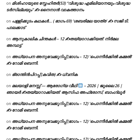
മിശിഹായുടെ സ്നേഹിതർ(53) “വിശുദ്ധ എമിലിയാനയും വിശുദ്ധ
on
ടര്‍സില്ലയും” ✍ നൈനാൻ വാകത്താനം
പള്ളിക്കൂടം കഥകൾ… ( ഭാഗം 69) ‘ശബരിമല യാത്ര’ ✍ സജി ടി.
on
പാലക്കാട്
ആനുകാലിക ചിന്തകൾ – 12 ✍തയ്യാറാക്കിയത്: നിർമല
on
അമ്പാട്ട്
അധ്യാപന അനുഭവക്കുറിപ്പ് (ഭാഗം – 12) ‘പൊന്നീർക്കിൽ കമ്മൽ’
on
✍ റോമി ബെന്നി.
ഭ്രാന്തിൻപിറപ്പ് (കവിത) ✍ ധ്വനിക
on
മലയാളി മനസ്സ് — ആരോഗ്യ വീഥി
– 2026 | ജൂലൈ 26 |
on
ഞായർ ✍
തയ്യാറാക്കിയത്: ആസിഫ അഫ്രോസ്, ബാംഗ്ലൂർ
അധ്യാപന അനുഭവക്കുറിപ്പ് (ഭാഗം – 12) ‘പൊന്നീർക്കിൽ കമ്മൽ’
on
✍ റോമി ബെന്നി.
അധ്യാപന അനുഭവക്കുറിപ്പ് (ഭാഗം – 12) ‘പൊന്നീർക്കിൽ കമ്മൽ’
on
✍ റോമി ബെന്നി.
അധ്യാപന അനുഭവക്കുറിപ്പ് (ഭാഗം – 12) ‘പൊന്നീർക്കിൽ കമ്മൽ’
on