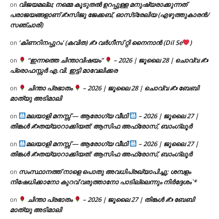
വിജയമല്ല; നമ്മെ കൂടുതൽ ഉറപ്പുള്ള മനുഷ്യരാക്കുന്നത്
on
പരാജയങ്ങളാണ് ✍️സിജു ജേക്കബ്, ഓസ്‌ട്രേലിയ (എഴുത്തുകാരൻ/
സഞ്ചാരി)
‘കിണറിനപ്പുറം’ (കവിത) ✍ വർഗീസ് റ്റി നൈനാൻ (Dil Se
)
on
“ഇന്നത്തെ ചിന്താവിഷയം”
– 2026 | ജൂലൈ 28 | ചൊവ്വ ✍
on
പ്രൊഫസ്സർ എ.വി. ഇട്ടി മാവേലിക്കര
ചിന്താ പ്രഭാതം
– 2026 | ജൂലൈ 28 | ചൊവ്വ ✍
ബേബി
on
മാത്യു അടിമാലി
മലയാളി മനസ്സ് — ആരോഗ്യ വീഥി
– 2026 | ജൂലൈ 27 |
on
തിങ്കൾ ✍
തയ്യാറാക്കിയത്: ആസിഫ അഫ്രോസ്, ബാംഗ്ലൂർ
മലയാളി മനസ്സ് — ആരോഗ്യ വീഥി
– 2026 | ജൂലൈ 27 |
on
തിങ്കൾ ✍
തയ്യാറാക്കിയത്: ആസിഫ അഫ്രോസ്, ബാംഗ്ലൂർ
സംസ്ഥാനത്ത് നാളെ പൊതു അവധിപ്രഖ്യാപിച്ചു; ശമ്പളം
on
നിഷേധിക്കാനോ കുറവ് വരുത്താനോ പാടില്ലെന്നും നിർദ്ദേശം`*
ചിന്താ പ്രഭാതം
– 2026 | ജൂലൈ 27 | തിങ്കൾ ✍
ബേബി
on
മാത്യു അടിമാലി