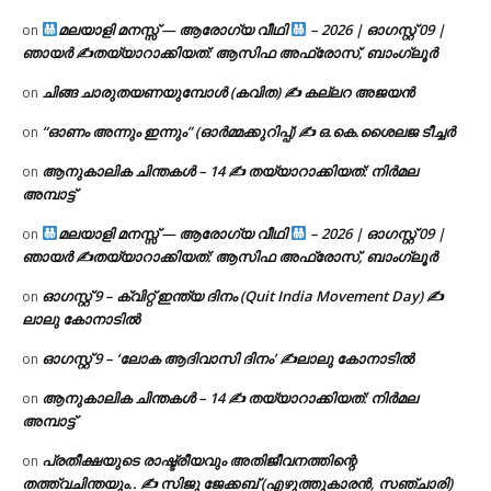
മലയാളി മനസ്സ് — ആരോഗ്യ വീഥി
– 2026 | ഓഗസ്റ്റ് 09 |
on
ഞായർ ✍
തയ്യാറാക്കിയത്: ആസിഫ അഫ്രോസ്, ബാംഗ്ലൂർ
ചിങ്ങ ചാരുതയണയുമ്പോൾ (കവിത) ✍ കല്ലറ അജയൻ
on
“ഓണം അന്നും ഇന്നും” (ഓർമ്മക്കുറിപ്പ്) ✍ ഒ.കെ.ശൈലജ ടീച്ചർ
on
ആനുകാലിക ചിന്തകൾ – 14 ✍ തയ്യാറാക്കിയത്: നിർമല
on
അമ്പാട്ട്
മലയാളി മനസ്സ് — ആരോഗ്യ വീഥി
– 2026 | ഓഗസ്റ്റ് 09 |
on
ഞായർ ✍
തയ്യാറാക്കിയത്: ആസിഫ അഫ്രോസ്, ബാംഗ്ലൂർ
ഓഗസ്റ്റ് 9 – ക്വിറ്റ് ഇന്ത്യ ദിനം (Quit India Movement Day) ✍
on
ലാലു കോനാടിൽ
ഓഗസ്റ്റ് 9 – ‘ലോക ആദിവാസി ദിനം’ ✍️ലാലു കോനാടിൽ
on
ആനുകാലിക ചിന്തകൾ – 14 ✍ തയ്യാറാക്കിയത്: നിർമല
on
അമ്പാട്ട്
പ്രതീക്ഷയുടെ രാഷ്ട്രീയവും അതിജീവനത്തിന്റെ
on
തത്ത്വചിന്തയും.. ✍️ സിജു ജേക്കബ് (എഴുത്തുകാരൻ, സഞ്ചാരി)