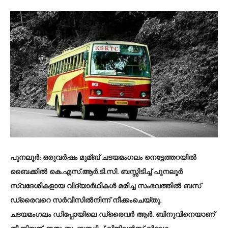
പുനലൂർ: ഒരുവർഷം മുമ്ബ് ചടയമംഗലം നെട്ടേത്തറയില്‍
ബൈക്കില്‍ കെ.എസ്.ആർ.ടി.സി. ബസ്സിടിച്ച്‌ പുനലൂർ
സ്വദേശികളായ വിദ്യാർഥികള്‍ മരിച്ച സംഭവത്തില്‍ ബസ്
ഡ്രൈവറെ സർവീസില്‍നിന്ന് നീക്കംചെയ്തു.
ചടയമംഗലം ഡിപ്പോയിലെ ഡ്രൈവർ ആർ. ബിനുവിനെയാണ്