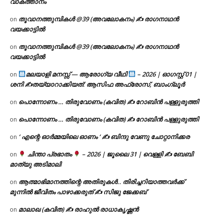
വാകത്താനം
തൂവാനത്തുമ്പികൾ @39 (അവലോകനം) ✍ രാഗനാഥൻ
on
വയക്കാട്ടിൽ
തൂവാനത്തുമ്പികൾ @39 (അവലോകനം) ✍ രാഗനാഥൻ
on
വയക്കാട്ടിൽ
മലയാളി മനസ്സ് — ആരോഗ്യ വീഥി
– 2026 | ഓഗസ്റ്റ് 01 |
on
ശനി ✍
തയ്യാറാക്കിയത്: ആസിഫ അഫ്രോസ്, ബാംഗ്ലൂർ
പൊന്നോണം … തിരുവോണം (കവിത) ✍ റോബിൻ പള്ളുരുത്തി
on
പൊന്നോണം … തിരുവോണം (കവിത) ✍ റോബിൻ പള്ളുരുത്തി
on
‘ എന്റെ ഓർമ്മയിലെ ഓണം ‘ ✍ ബിന്ദു വേണു ചോറ്റാനിക്കര
on
ചിന്താ പ്രഭാതം
– 2026 | ജൂലൈ 31 | വെള്ളി ✍
ബേബി
on
മാത്യു അടിമാലി
ആത്മാഭിമാനത്തിന്റെ അതിരുകൾ.. തിരിച്ചറിയാത്തവർക്ക്
on
മുന്നിൽ ജീവിതം പാഴാക്കരുത് ✍️ സിജു ജേക്കബ്
മാലാഖ (കവിത) ✍ രാഹുൽ രാധാകൃഷ്ണൻ
on