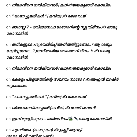
നിലാവിനെ നൽകിയവൾ (കഥ)✍ജയകുമാരി കൊല്ലം
on
” ഓണപ്പുലരികൾ ” (കവിത) ✍ രേഖ രാജ്
on
ഓഗസ്റ്റ് 𝟕 – രവീന്ദ്രനാഥ ടാഗോറിന്റെ സ്മൃതിദിനം ✍ ലാലു
on
കോനാടിൽ
തറികളുടെ ഹൃദയമിടിപ്പ് അറിഞ്ഞിട്ടുണ്ടോ..? ആ ശബ്ദം
on
കേട്ടിട്ടുണ്ടോ…? ഇന്ന് ദേശീയ കൈത്തറി ദിനം..!! ✍ ലാലു
കോനാടിൽ
നിലാവിനെ നൽകിയവൾ (കഥ)✍ജയകുമാരി കൊല്ലം
on
കേരളം പ്രളയത്തിന്റെ സ്വന്തം നാടോ ? ✍️അഫ്സൽ ബഷീർ
on
തൃക്കോമല
” ഓണപ്പുലരികൾ ” (കവിത) ✍ രേഖ രാജ്
on
ശ്രാവണനിലാപ്പാൽ (കവിത) ✍ റോമി ബെന്നി
on
ഇന്ന് മുരളിയുടെ… ഓർമ്മദിനം
ലാലു കോനാടിൽ
on
പുനർജന്മം (ചെറുകഥ) ✍ ഉണ്ണി ആവട്ടി
on
(ഡോ.ടി.വി.ഉണ്ണിക്കൃഷ്ണൻ)