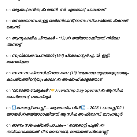
ഒരുക്കം (കവിത) ✍ രജനി. സി. എഴക്കാട്, പാലക്കാട്
on
രസരാജഗന്ധമുള്ള ഓർമനിലാവ് (ഓണം സ്‌പെഷ്യൽ) ✍റോമി
on
ബെന്നി
ആനുകാലിക ചിന്തകൾ – (13) ✍ തയ്യാറാക്കിയത്: നിർമല
on
അമ്പാട്ട്
സുവിശേഷ വചനങ്ങൾ (164) പ്രൊഫസ്സർ എ.വി. ഇട്ടി,
on
മാവേലിക്കര
സ സ സ ക്ലാസിക് വാരഫലം: (13) ‘ആഗോള യുദ്ധങ്ങളുടെയും
on
കാപട്യത്തിന്റെയും കാലം’ ✍ അഷ്റഫ് കാളത്തോട്
‘വാടാത്ത വേരുകൾ’ (
Friendship Day Special) ✍ ആസിഫ
on
അഫ്രോസ്, ബാംഗ്ലൂർ.
മലയാളി മനസ്സ് — ആരോഗ്യ വീഥി
– 2026 | ഓഗസ്റ്റ് 02 |
on
ഞായർ ✍
തയ്യാറാക്കിയത്: ആസിഫ അഫ്രോസ്, ബാംഗ്ലൂർ
ഓണം സ്പെഷ്യൽ പാചകം – ‘ വെറൈറ്റി പച്ചടി’ ✍
on
തയ്യാറാക്കിയത്: റീന നൈനാൻ, മാജിക്കൽ ഫ്ലേവേഴ്സ്,