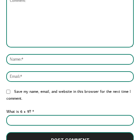
Comment:
Nam
Emai
Website:
Save my name, email, and website in this browser for the next time I
comment.
What is 6 + 9?
*