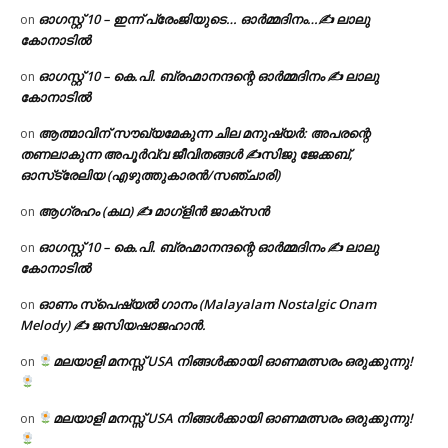
ഓഗസ്റ്റ് 10 – ഇന്ന് പ്രേംജിയുടെ… ഓർമ്മദിനം…✍️ ലാലു
on
കോനാടിൽ
ഓഗസ്റ്റ് 10 – കെ.പി. ബ്രഹ്മാനന്ദന്റെ ഓർമ്മദിനം ✍️ ലാലു
on
കോനാടിൽ
ആത്മാവിന് സൗഖ്യമേകുന്ന ചില മനുഷ്യർ: അപരന്റെ
on
തണലാകുന്ന അപൂർവ്വ ജീവിതങ്ങൾ ✍️സിജു ജേക്കബ്,
ഓസ്‌ട്രേലിയ (എഴുത്തുകാരൻ/സഞ്ചാരി)
ആഗ്രഹം (കഥ) ✍ മാഗ്ളിൻ ജാക്സൻ
on
ഓഗസ്റ്റ് 10 – കെ.പി. ബ്രഹ്മാനന്ദന്റെ ഓർമ്മദിനം ✍️ ലാലു
on
കോനാടിൽ
ഓണം സ്പെഷ്യൽ ഗാനം (Malayalam Nostalgic Onam
on
Melody) ✍ ജസിയഷാജഹാൻ.
മലയാളി മനസ്സ് USA നിങ്ങൾക്കായി ഓണമത്സരം ഒരുക്കുന്നു!
on
മലയാളി മനസ്സ് USA നിങ്ങൾക്കായി ഓണമത്സരം ഒരുക്കുന്നു!
on