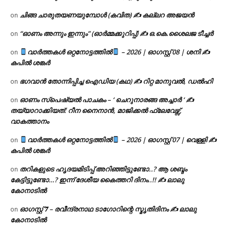
ചിങ്ങ ചാരുതയണയുമ്പോൾ (കവിത) ✍ കല്ലറ അജയൻ
on
“ഓണം അന്നും ഇന്നും” (ഓർമ്മക്കുറിപ്പ്) ✍ ഒ.കെ.ശൈലജ ടീച്ചർ
on
വാർത്തകൾ ഒറ്റനോട്ടത്തിൽ
– 2026 | ഓഗസ്റ്റ് 08 | ശനി ✍
on
കപിൽ ശങ്കർ
ഭഗവാൻ തോന്നിപ്പിച്ച ഐഡിയ (കഥ) ✍ റിറ്റ മാനുവൽ, ഡൽഹി
on
ഓണം സ്പെഷ്യൽ പാചകം – ‘ ചെറുനാരങ്ങ അച്ചാർ ‘ ✍
on
തയ്യാറാക്കിയത്: റീന നൈനാൻ, മാജിക്കൽ ഫ്ലേവേഴ്സ്,
വാകത്താനം
വാർത്തകൾ ഒറ്റനോട്ടത്തിൽ
– 2026 | ഓഗസ്റ്റ് 07 | വെള്ളി ✍
on
കപിൽ ശങ്കർ
തറികളുടെ ഹൃദയമിടിപ്പ് അറിഞ്ഞിട്ടുണ്ടോ..? ആ ശബ്ദം
on
കേട്ടിട്ടുണ്ടോ…? ഇന്ന് ദേശീയ കൈത്തറി ദിനം..!! ✍ ലാലു
കോനാടിൽ
ഓഗസ്റ്റ് 𝟕 – രവീന്ദ്രനാഥ ടാഗോറിന്റെ സ്മൃതിദിനം ✍ ലാലു
on
കോനാടിൽ