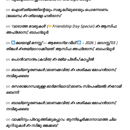
ഐശ്വര്യത്തിന്റെയും സമൃദ്ധിയുടെയും പൊന്നോണം
on
(ലേഖനം) ✍ ശ്യാമള ഹരിദാസ്
‘വാടാത്ത വേരുകൾ’ (
Friendship Day Special) ✍ ആസിഫ
on
അഫ്രോസ്, ബാംഗ്ലൂർ.
മലയാളി മനസ്സ് — ആരോഗ്യ വീഥി
– 2026 | ഓഗസ്റ്റ് 03 |
on
തിങ്കൾ ✍
തയ്യാറാക്കിയത്: ആസിഫ അഫ്രോസ്, ബാംഗ്ലൂർ
പൊൻവസന്തം (കവിത) ✍ രമ്യ പ്രദീപ് കാപ്പിൽ
on
ബാല്യസ്മരണകൾ (ഓണക്കവിത) ✍ ശശികല മോഹൻദാസ്,
on
നവിമുംബൈ
രസരാജഗന്ധമുള്ള ഓർമനിലാവ് (ഓണം സ്‌പെഷ്യൽ) ✍റോമി
on
ബെന്നി
ബാല്യസ്മരണകൾ (ഓണക്കവിത) ✍ ശശികല മോഹൻദാസ്,
on
നവിമുംബൈ
വാക്കിനും പ്രവൃത്തിക്കുമപ്പുറം: തുന്നിച്ചേർക്കാനാവാത്ത ചില
on
മുറിവുകൾ ✍️ സിജു ജേക്കബ്