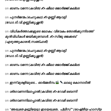
ഓണം വന്നേ (കവിത) ✍ ഷീലാ ജോർജ്ജ് കല്ലട
on
പുനർജന്മം (ചെറുകഥ) ✍ ഉണ്ണി ആവട്ടി
on
(ഡോ.ടി.വി.ഉണ്ണിക്കൃഷ്ണൻ)
വിധികർത്താക്കളുടെ ലോകം: വിവേകം തോൽക്കുന്നിടത്ത്
on
മുൻവിധികൾ ജയിക്കുമ്പോൾ. ✍️ സിജു ജേക്കബ്
(എഴുത്തുകാരൻ,സഞ്ചാരി)
പുനർജന്മം (ചെറുകഥ) ✍ ഉണ്ണി ആവട്ടി
on
(ഡോ.ടി.വി.ഉണ്ണിക്കൃഷ്ണൻ)
ഓണം വന്നേ (കവിത) ✍ ഷീലാ ജോർജ്ജ് കല്ലട
on
ഓണം വന്നേ (കവിത) ✍ ഷീലാ ജോർജ്ജ് കല്ലട
on
ഇന്ന് മുരളിയുടെ… ഓർമ്മദിനം
ലാലു കോനാടിൽ
on
ശ്രാവണനിലാപ്പാൽ (കവിത) ✍ റോമി ബെന്നി
on
ശ്രാവണനിലാപ്പാൽ (കവിത) ✍ റോമി ബെന്നി
on
“അരുതേ ഉണ്ണിയേട്ടാ ഇടയരുതേ.. പ്ലീസ് ” (രാഷ്ട്രീയ ഹാസ്യ
on