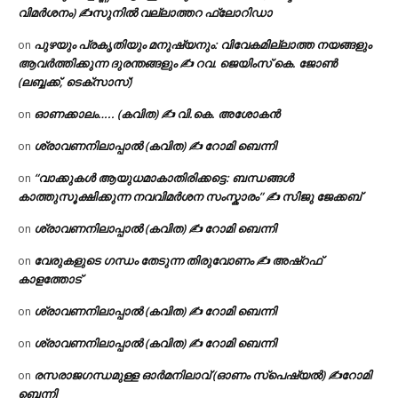
വിമർശനം) ✍സുനിൽ വല്ലാത്തറ ഫ്ലോറിഡാ
പുഴയും പ്രകൃതിയും മനുഷ്യനും: വിവേകമില്ലാത്ത നയങ്ങളും
on
ആവർത്തിക്കുന്ന ദുരന്തങ്ങളും ✍ റവ. ജെയിംസ് കെ. ജോൺ
(ലബ്ബക്ക്, ടെക്സാസ്)
ഓണക്കാലം….. (കവിത) ✍ വി.കെ. അശോകൻ
on
ശ്രാവണനിലാപ്പാൽ (കവിത) ✍ റോമി ബെന്നി
on
“വാക്കുകൾ ആയുധമാകാതിരിക്കട്ടെ: ബന്ധങ്ങൾ
on
കാത്തുസൂക്ഷിക്കുന്ന നവവിമർശന സംസ്കാരം” ✍️ സിജു ജേക്കബ്
ശ്രാവണനിലാപ്പാൽ (കവിത) ✍ റോമി ബെന്നി
on
വേരുകളുടെ ഗന്ധം തേടുന്ന തിരുവോണം ✍ അഷ്റഫ്
on
കാളത്തോട്
ശ്രാവണനിലാപ്പാൽ (കവിത) ✍ റോമി ബെന്നി
on
ശ്രാവണനിലാപ്പാൽ (കവിത) ✍ റോമി ബെന്നി
on
രസരാജഗന്ധമുള്ള ഓർമനിലാവ് (ഓണം സ്‌പെഷ്യൽ) ✍റോമി
on
ബെന്നി