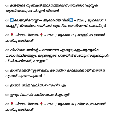
ഉമ്മയുടെ നുണകൾ ജീവിതത്തിലെ സത്യങ്ങൾ (പുസ്തക
on
ആസ്വാദനം) ✍ പി എൻ വിജയൻ
മലയാളി മനസ്സ് — ആരോഗ്യ വീഥി
– 2026 | ജൂലൈ 31 |
on
വെള്ളി | ✍
തയ്യാറാക്കിയത്: ആസിഫ അഫ്രോസ്, ബാംഗ്ലൂർ
ചിന്താ പ്രഭാതം
– 2026 | ജൂലൈ 31 | വെള്ളി ✍
ബേബി
on
മാത്യു അടിമാലി
വിശ്വാസത്തിന്റെ പരമ്പരാഗത ചട്ടക്കൂടുകളും ആധുനിക
on
യാഥാർത്ഥ്യങ്ങളും: മാറ്റങ്ങളുടെ പാതയിൽ സഭയും സമൂഹവും ✍
പി പി ചെറിയാൻ, ഡാളസ്
ഇന്ന് ഭരതൻ സ്മൃതി ദിനം. ഭരതൻ്റെ ഓർമ്മയ്ക്കായി ‘ഇത്തിരി
on
പൂക്കൾ ചുവന്ന പൂക്കൾ..’
ഇവൾ, സീത (കവിത) ✍ സഹീറ എം
on
ഇഷ്ടം. (കഥ) ✍ ചന്ദ്രശേഖരൻ മുണ്ടൂർ
on
ചിന്താ പ്രഭാതം
– 2026 | ജൂലൈ 30 | വ്യാഴം ✍
ബേബി
on
മാത്യു അടിമാലി