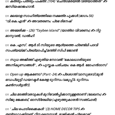
കതിരും പതിരും പംക്തി: (104) ‘ചെന്താമരയിൽ വിരിയാത്തത് ‘ ✍
on
ജസിയഷാജഹാൻ.
മലയാള സാഹിത്യത്തിലെ നക്ഷത്ര പൂക്കൾ (ഭാഗം 56)
on
“വി.കെ.എൻ” ✍ അവതരണം: പ്രഭ ദിനേഷ്
അമേരിക്ക – (26) “Taybee island” (യാത്രാ വിവരണം) ✍ റിറ്റ
on
മാനുവൽ, ഡൽഹി
കെ .എസ് . ആർ.ടി.സിയുടെ ആദ്യത്തെ ഫ്രണ്ട്ലി പദവി
on
സപര്യയ്ക്ക് പ്രഖ്യാപിച്ച് മന്ത്രി സിപി ജോൺ
സുധ അജിത്ത് എഴുതിയ നോവൽ “കോലധാരിയുടെ
on
അഗ്നികുണ്ഡങ്ങള്‍” , ✍ പുസ്തക പരിചയം: കെ ആർ. മോഹൻദാസ്
Open up ആകണോ? (Part -24) ✍ പ്രശാന്ത് വാസുദേവ് (മുൻ
on
ഡെപ്യൂട്ടി ഡയറക്ടർ കേരള ടൂറിസം വകുപ്പ് & ടൂറിസം
കൺസൾട്ടൻ്റ്).
ചില മടങ്ങിവരവുകൾ മുറിവേൽപ്പിക്കാനുള്ളതാണ്! (ലേഖനം) ✍️
on
സിജു ജേക്കബ്, ഓസ്‌ട്രേലിയ (എഴുത്തുകാരൻ/സഞ്ചാരി)
‘ ചില പൊടിക്കൈകൾ ‘ (3) HOME DECOR TIPS ✍
on
തയ്യാറാക്കിയത്: റീന നൈനാൻ, മാജിക്കൽ ഫ്ലേവേഴ്സ്,