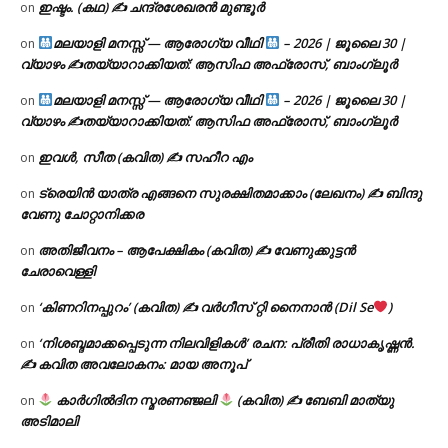
ഇഷ്ടം. (കഥ) ✍ ചന്ദ്രശേഖരൻ മുണ്ടൂർ
on
മലയാളി മനസ്സ് — ആരോഗ്യ വീഥി
– 2026 | ജൂലൈ 30 |
on
വ്യാഴം ✍
തയ്യാറാക്കിയത്: ആസിഫ അഫ്രോസ്, ബാംഗ്ലൂർ
മലയാളി മനസ്സ് — ആരോഗ്യ വീഥി
– 2026 | ജൂലൈ 30 |
on
വ്യാഴം ✍
തയ്യാറാക്കിയത്: ആസിഫ അഫ്രോസ്, ബാംഗ്ലൂർ
ഇവൾ, സീത (കവിത) ✍ സഹീറ എം
on
ട്രെയിൻ യാത്ര എങ്ങനെ സുരക്ഷിതമാക്കാം (ലേഖനം) ✍ ബിന്ദു
on
വേണു ചോറ്റാനിക്കര
അതിജീവനം – ആപേക്ഷികം (കവിത) ✍ വേണുക്കുട്ടൻ
on
ചേരാവെള്ളി
‘കിണറിനപ്പുറം’ (കവിത) ✍ വർഗീസ് റ്റി നൈനാൻ (Dil Se
)
on
‘നിശബ്ദമാക്കപ്പെടുന്ന നിലവിളികൾ’ രചന: പ്രീതി രാധാകൃഷ്ണൻ.
on
✍ കവിത അവലോകനം: മായ അനൂപ്
കാർഗിൽദിന സ്മരണഞ്ജലി
(കവിത) ✍ ബേബി മാത്യു
on
അടിമാലി