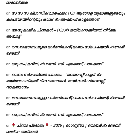
മാവേലിക്കര
സ സ സ ക്ലാസിക് വാരഫലം: (13) ‘ആഗോള യുദ്ധങ്ങളുടെയും
on
കാപട്യത്തിന്റെയും കാലം’ ✍ അഷ്റഫ് കാളത്തോട്
ആനുകാലിക ചിന്തകൾ – (13) ✍ തയ്യാറാക്കിയത്: നിർമല
on
അമ്പാട്ട്
രസരാജഗന്ധമുള്ള ഓർമനിലാവ് (ഓണം സ്‌പെഷ്യൽ) ✍റോമി
on
ബെന്നി
ഒരുക്കം (കവിത) ✍ രജനി. സി. എഴക്കാട്, പാലക്കാട്
on
ഓണം സ്പെഷ്യൽ പാചകം – ‘ വെറൈറ്റി പച്ചടി’ ✍
on
തയ്യാറാക്കിയത്: റീന നൈനാൻ, മാജിക്കൽ ഫ്ലേവേഴ്സ്,
വാകത്താനം
രസരാജഗന്ധമുള്ള ഓർമനിലാവ് (ഓണം സ്‌പെഷ്യൽ) ✍റോമി
on
ബെന്നി
ഒരുക്കം (കവിത) ✍ രജനി. സി. എഴക്കാട്, പാലക്കാട്
on
ചിന്താ പ്രഭാതം
– 2026 | ഓഗസ്റ്റ് 02 | ഞായർ ✍
ബേബി
on
മാത്യു അടിമാലി