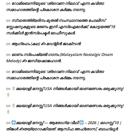
റോമിബെന്നിയുടെ ‘ശ്രാവണ നിലാവ്’ എന്ന കവിതാ
on
സമാഹാരത്തിന്റെ പ്രകാശന കർമ്മം നടന്നു.
സ്വാതന്ത്ര്യദിനം മുതല്‍ സംസ്ഥാനത്തെ പോലീസ്
on
സ്റ്റേഷനുകളുടെ ഭരണം ഇനി എസ്ഐമാർക്ക്; കോട്ടയത്ത് 18
സര്‍ക്കിള്‍ ഇന്‍സ്‌പെക്ടര്‍ ഓഫീസുകള്‍.
ആഗ്രഹം (കഥ) ✍ മാഗ്ളിൻ ജാക്സൻ
on
ഓണം സ്പെഷ്യൽ ഗാനം (Malayalam Nostalgic Onam
on
Melody) ✍ ജസിയഷാജഹാൻ.
റോമിബെന്നിയുടെ ‘ശ്രാവണ നിലാവ്’ എന്ന കവിതാ
on
സമാഹാരത്തിന്റെ പ്രകാശന കർമ്മം നടന്നു.
മലയാളി മനസ്സ് USA നിങ്ങൾക്കായി ഓണമത്സരം ഒരുക്കുന്നു!
on
മലയാളി മനസ്സ് USA നിങ്ങൾക്കായി ഓണമത്സരം ഒരുക്കുന്നു!
on
മലയാളി മനസ്സ് — ആരോഗ്യ വീഥി
– 2026 | ഓഗസ്റ്റ് 10 |
on
തിങ്കൾ ✍
തയ്യാറാക്കിയത്: ആസിഫ അഫ്രോസ്, ബാംഗ്ലൂർ