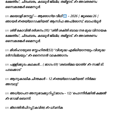
ക്ഷേത്രം”, ചിദംബരം, കടലൂർ ജില്ല, തമിഴ്നാട്. ✍ അവതരണം:
സൈമശങ്കർ മൈസൂർ.
മലയാളി മനസ്സ് — ആരോഗ്യ വീഥി
– 2026 | ജൂലൈ 26 |
on
ഞായർ ✍
തയ്യാറാക്കിയത്: ആസിഫ അഫ്രോസ്, ബാംഗ്ലൂർ
ശ്രീ കോവിൽ ദർശനം (95) “ശ്രീ ശക്തി ബാല നര മുഖ വിനായക
on
ക്ഷേത്രം”, ചിദംബരം, കടലൂർ ജില്ല, തമിഴ്നാട്. ✍ അവതരണം:
സൈമശങ്കർ മൈസൂർ.
മിശിഹായുടെ സ്നേഹിതർ(53) “വിശുദ്ധ എമിലിയാനയും വിശുദ്ധ
on
ടര്‍സില്ലയും” ✍ നൈനാൻ വാകത്താനം
പള്ളിക്കൂടം കഥകൾ… ( ഭാഗം 69) ‘ശബരിമല യാത്ര’ ✍ സജി ടി.
on
പാലക്കാട്
ആനുകാലിക ചിന്തകൾ – 12 ✍തയ്യാറാക്കിയത്: നിർമല
on
അമ്പാട്ട്
അധ്യാപന അനുഭവക്കുറിപ്പ് (ഭാഗം – 12) ‘പൊന്നീർക്കിൽ കമ്മൽ’
on
✍ റോമി ബെന്നി.
ഭ്രാന്തിൻപിറപ്പ് (കവിത) ✍ ധ്വനിക
on