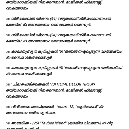
തയ്യാറാക്കിയത്: റീന നൈനാൻ, മാജിക്കൽ ഫ്ലേവേഴ്സ്,
വാകത്താനം
ശ്രീ കോവിൽ ദർശനം (94) ‘വഴുതക്കാട് ശ്രീ മഹാഗണപതി
on
ക്ഷേത്രം’ ✍ അവതരണം: സൈമശങ്കർ മൈസൂർ.
ശ്രീ കോവിൽ ദർശനം (94) ‘വഴുതക്കാട് ശ്രീ മഹാഗണപതി
on
ക്ഷേത്രം’ ✍ അവതരണം: സൈമശങ്കർ മൈസൂർ.
കാലാനുസൃത കുറിപ്പുകൾ (5) ‘തണൽ നഷ്ടപ്പെടുന്ന വാർദ്ധക്യം’
on
✍ സൈമ ശങ്കർ മൈസൂർ
കാലാനുസൃത കുറിപ്പുകൾ (5) ‘തണൽ നഷ്ടപ്പെടുന്ന വാർദ്ധക്യം’
on
✍ സൈമ ശങ്കർ മൈസൂർ
‘ ചില പൊടിക്കൈകൾ ‘ (3) HOME DECOR TIPS ✍
on
തയ്യാറാക്കിയത്: റീന നൈനാൻ, മാജിക്കൽ ഫ്ലേവേഴ്സ്,
വാകത്താനം
വിവിധതരം തെയ്യങ്ങൾ.. (ഭാഗം -12) “ആടിവേടൻ” ✍
on
അവതരണം: രജിത എൻ.കെ
അമേരിക്ക – (26) “Taybee island” (യാത്രാ വിവരണം) ✍ റിറ്റ
on