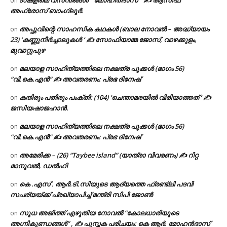
80കളിലെ വസന്തങ്ങൾ ” ലോഹിതദാസ് ” ✍ ആസിഫ
on
അഫ്രോസ് ബാംഗ്ലൂർ.
അപ്പുവിന്റെ സാഹസിക കഥകൾ (ബാല നോവൽ – അദ്ധ്യായം
on
23) ‘കണ്ണുനീർച്ചാലുകൾ ‘ ✍ സോഫിയാമ്മ ജോസ്, വാഴക്കുളം,
മുവാറ്റുപുഴ
മലയാള സാഹിത്യത്തിലെ നക്ഷത്ര പൂക്കൾ (ഭാഗം 56)
on
“വി.കെ.എൻ” ✍ അവതരണം: പ്രഭ ദിനേഷ്
കതിരും പതിരും പംക്തി: (104) ‘ചെന്താമരയിൽ വിരിയാത്തത് ‘ ✍
on
ജസിയഷാജഹാൻ.
മലയാള സാഹിത്യത്തിലെ നക്ഷത്ര പൂക്കൾ (ഭാഗം 56)
on
“വി.കെ.എൻ” ✍ അവതരണം: പ്രഭ ദിനേഷ്
അമേരിക്ക – (26) “Taybee island” (യാത്രാ വിവരണം) ✍ റിറ്റ
on
മാനുവൽ, ഡൽഹി
കെ .എസ് . ആർ.ടി.സിയുടെ ആദ്യത്തെ ഫ്രണ്ട്ലി പദവി
on
സപര്യയ്ക്ക് പ്രഖ്യാപിച്ച് മന്ത്രി സിപി ജോൺ
സുധ അജിത്ത് എഴുതിയ നോവൽ “കോലധാരിയുടെ
on
അഗ്നികുണ്ഡങ്ങള്‍” , ✍ പുസ്തക പരിചയം: കെ ആർ. മോഹൻദാസ്