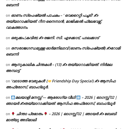
ബെന്നി
ഓണം സ്പെഷ്യൽ പാചകം – ‘ വെറൈറ്റി പച്ചടി’ ✍
on
തയ്യാറാക്കിയത്: റീന നൈനാൻ, മാജിക്കൽ ഫ്ലേവേഴ്സ്,
വാകത്താനം
ഒരുക്കം (കവിത) ✍ രജനി. സി. എഴക്കാട്, പാലക്കാട്
on
രസരാജഗന്ധമുള്ള ഓർമനിലാവ് (ഓണം സ്‌പെഷ്യൽ) ✍റോമി
on
ബെന്നി
ആനുകാലിക ചിന്തകൾ – (13) ✍ തയ്യാറാക്കിയത്: നിർമല
on
അമ്പാട്ട്
‘വാടാത്ത വേരുകൾ’ (
Friendship Day Special) ✍ ആസിഫ
on
അഫ്രോസ്, ബാംഗ്ലൂർ.
മലയാളി മനസ്സ് — ആരോഗ്യ വീഥി
– 2026 | ഓഗസ്റ്റ് 02 |
on
ഞായർ ✍
തയ്യാറാക്കിയത്: ആസിഫ അഫ്രോസ്, ബാംഗ്ലൂർ
ചിന്താ പ്രഭാതം
– 2026 | ഓഗസ്റ്റ് 02 | ഞായർ ✍
ബേബി
on
മാത്യു അടിമാലി