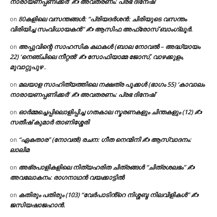
നാരായണപ്പണിക്കർ’ ✍ അവതരണം: പ്രഭ ദിനേഷ്
80കളിലെ വസന്തങ്ങൾ: “പ്രിയദർശൻ: ചിരിയുടെ വസന്തം
on
വിരിയിച്ച സംവിധായകൻ” ✍ ആസിഫ അഫ്രോസ് ബാംഗ്ലൂർ.
അപ്പുവിന്റെ സാഹസിക കഥകൾ (ബാല നോവൽ – അദ്ധ്യായം
on
22) ‘നെഞ്ചിലെ നീറ്റൽ’ ✍ സോഫിയാമ്മ ജോസ്, വാഴക്കുളം,
മുവാറ്റുപുഴ .
മലയാള സാഹിത്യത്തിലെ നക്ഷത്ര പൂക്കൾ (ഭാഗം 55) ‘കാവാലം
on
നാരായണപ്പണിക്കർ’ ✍ അവതരണം: പ്രഭ ദിനേഷ്
ഓർമ്മച്ചെപ്പിലൊളിപ്പിച്ച ഗതകാല സ്മരണകളും ചിന്തകളും (12) ✍
on
സതീഷ് കുമാർ താണിശ്ശേരി
“ഏകതാര” (നോവൽ) രചന: ഗീത നെന്മിനി ✍ ആസ്വാദനം:
on
ലാലിമ
അഭ്രപാളികളിലെ നിത്യഹരിത ചിത്രങ്ങൾ “ചിത്രശലഭം” ✍
on
അവലോകനം: രാഗനാഥൻ വയക്കാട്ടിൽ
കതിരും പതിരും (103) “വേർപാടിൻ്റെ നിശ്ശബ്ദ നിലവിളികൾ” ✍
on
ജസിയഷാജഹാൻ.