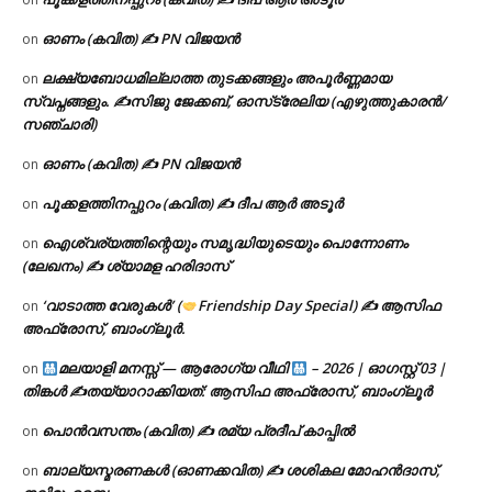
ഓണം (കവിത) ✍ PN വിജയൻ
on
ലക്ഷ്യബോധമില്ലാത്ത തുടക്കങ്ങളും അപൂർണ്ണമായ
on
സ്വപ്നങ്ങളും. ✍️സിജു ജേക്കബ്, ഓസ്‌ട്രേലിയ (എഴുത്തുകാരൻ/
സഞ്ചാരി)
ഓണം (കവിത) ✍ PN വിജയൻ
on
പൂക്കളത്തിനപ്പുറം (കവിത) ✍ ദീപ ആർ അടൂർ
on
ഐശ്വര്യത്തിന്റെയും സമൃദ്ധിയുടെയും പൊന്നോണം
on
(ലേഖനം) ✍ ശ്യാമള ഹരിദാസ്
‘വാടാത്ത വേരുകൾ’ (
Friendship Day Special) ✍ ആസിഫ
on
അഫ്രോസ്, ബാംഗ്ലൂർ.
മലയാളി മനസ്സ് — ആരോഗ്യ വീഥി
– 2026 | ഓഗസ്റ്റ് 03 |
on
തിങ്കൾ ✍
തയ്യാറാക്കിയത്: ആസിഫ അഫ്രോസ്, ബാംഗ്ലൂർ
പൊൻവസന്തം (കവിത) ✍ രമ്യ പ്രദീപ് കാപ്പിൽ
on
ബാല്യസ്മരണകൾ (ഓണക്കവിത) ✍ ശശികല മോഹൻദാസ്,
on