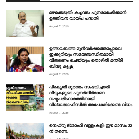
മഴക്കെടുതി: കച്ചവടം പുനരാരംഭിക്കാൻ
ഉജ്ജീവന വായ്പ പദ്ധതി
August 7, 2026
ഉത്സവബത്ത മുന്‍വര്‍ഷത്തെപ്പോലെ
ഇക്കുറിയും സമയബന്ധിതമായി
വിതരണം ചെയ്യും: തൊഴിൽ മന്ത്രി
ബിന്ദു കൃഷ്ണ
August 7, 2026
പ്രകൃതി ദുരന്തം സംഭവിച്ചാൽ
വീടുകളുടെ പുനർനിർമാണ
നഷ്ടപരിഹാരത്തിനായി
വില്ലേജാഫീസിൽ അപേക്ഷിക്കേണ്ട വിധം
August 7, 2026
നെഹ്‌റു ട്രോഫി വള്ളംകളി: ഈ മാസം 22
ന് തന്നെ.