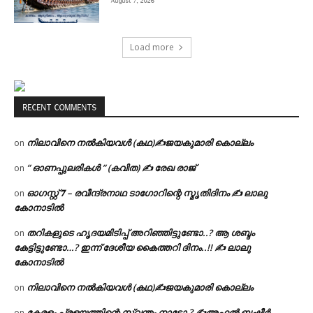
August 7, 2026
Load more
RECENT COMMENTS
നിലാവിനെ നൽകിയവൾ (കഥ)✍ജയകുമാരി കൊല്ലം
on
” ഓണപ്പുലരികൾ ” (കവിത) ✍ രേഖ രാജ്
on
ഓഗസ്റ്റ് 𝟕 – രവീന്ദ്രനാഥ ടാഗോറിന്റെ സ്മൃതിദിനം ✍ ലാലു
on
കോനാടിൽ
തറികളുടെ ഹൃദയമിടിപ്പ് അറിഞ്ഞിട്ടുണ്ടോ..? ആ ശബ്ദം
on
കേട്ടിട്ടുണ്ടോ…? ഇന്ന് ദേശീയ കൈത്തറി ദിനം..!! ✍ ലാലു
കോനാടിൽ
നിലാവിനെ നൽകിയവൾ (കഥ)✍ജയകുമാരി കൊല്ലം
on
കേരളം പ്രളയത്തിന്റെ സ്വന്തം നാടോ ? ✍️അഫ്സൽ ബഷീർ
on