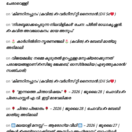
ചേരാവെള്ളി
‘കിണറിനപ്പുറം’ (കവിത) ✍ വർഗീസ് റ്റി നൈനാൻ (Dil Se
)
on
‘നിശബ്ദമാക്കപ്പെടുന്ന നിലവിളികൾ’ രചന: പ്രീതി രാധാകൃഷ്ണൻ.
on
✍ കവിത അവലോകനം: മായ അനൂപ്
കാർഗിൽദിന സ്മരണഞ്ജലി
(കവിത) ✍ ബേബി മാത്യു
on
അടിമാലി
വിജയമല്ല; നമ്മെ കൂടുതൽ ഉറപ്പുള്ള മനുഷ്യരാക്കുന്നത്
on
പരാജയങ്ങളാണ് ✍️സിജു ജേക്കബ്, ഓസ്‌ട്രേലിയ (എഴുത്തുകാരൻ/
സഞ്ചാരി)
‘കിണറിനപ്പുറം’ (കവിത) ✍ വർഗീസ് റ്റി നൈനാൻ (Dil Se
)
on
“ഇന്നത്തെ ചിന്താവിഷയം”
– 2026 | ജൂലൈ 28 | ചൊവ്വ ✍
on
പ്രൊഫസ്സർ എ.വി. ഇട്ടി മാവേലിക്കര
ചിന്താ പ്രഭാതം
– 2026 | ജൂലൈ 28 | ചൊവ്വ ✍
ബേബി
on
മാത്യു അടിമാലി
മലയാളി മനസ്സ് — ആരോഗ്യ വീഥി
– 2026 | ജൂലൈ 27 |
on
തിങ്കൾ ✍
തയ്യാറാക്കിയത്: ആസിഫ അഫ്രോസ്, ബാംഗ്ലൂർ