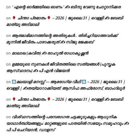
‘ എന്റെ ഓർമ്മയിലെ ഓണം ‘ ✍ ബിന്ദു വേണു ചോറ്റാനിക്കര
on
ചിന്താ പ്രഭാതം
– 2026 | ജൂലൈ 31 | വെള്ളി ✍
ബേബി
on
മാത്യു അടിമാലി
ആത്മാഭിമാനത്തിന്റെ അതിരുകൾ.. തിരിച്ചറിയാത്തവർക്ക്
on
മുന്നിൽ ജീവിതം പാഴാക്കരുത് ✍️ സിജു ജേക്കബ്
മാലാഖ (കവിത) ✍ രാഹുൽ രാധാകൃഷ്ണൻ
on
ഉമ്മയുടെ നുണകൾ ജീവിതത്തിലെ സത്യങ്ങൾ (പുസ്തക
on
ആസ്വാദനം) ✍ പി എൻ വിജയൻ
മലയാളി മനസ്സ് — ആരോഗ്യ വീഥി
– 2026 | ജൂലൈ 31 |
on
വെള്ളി | ✍
തയ്യാറാക്കിയത്: ആസിഫ അഫ്രോസ്, ബാംഗ്ലൂർ
ചിന്താ പ്രഭാതം
– 2026 | ജൂലൈ 31 | വെള്ളി ✍
ബേബി
on
മാത്യു അടിമാലി
വിശ്വാസത്തിന്റെ പരമ്പരാഗത ചട്ടക്കൂടുകളും ആധുനിക
on
യാഥാർത്ഥ്യങ്ങളും: മാറ്റങ്ങളുടെ പാതയിൽ സഭയും സമൂഹവും ✍
പി പി ചെറിയാൻ, ഡാളസ്