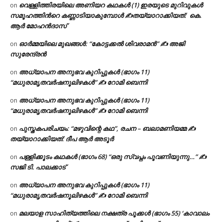
വെള്ളിത്തിരയിലെ അണിയറ കഥകൾ (1) ഇരയുടെ മുറിവുകൾ
on
സമൂഹത്തിന്‍റെ കണ്ണാടിയാകുമ്പോൾ ✍തയ്യാറാക്കിയത്: കെ.
ആര്‍ മോഹന്‍ദാസ്
ഓർമ്മയിലെ മുഖങ്ങൾ: “കോട്ടക്കൽ ശിവരാമൻ” ✍ അജി
on
സുരേന്ദ്രൻ
അധ്യാപന അനുഭവ കുറിപ്പുകൾ (ഭാഗം 11)
on
“മധുരാമൃതവർഷനൂലിഴകൾ” ✍ റോമി ബെന്നി
അധ്യാപന അനുഭവ കുറിപ്പുകൾ (ഭാഗം 11)
on
“മധുരാമൃതവർഷനൂലിഴകൾ” ✍ റോമി ബെന്നി
പുസ്തകപരിചയം: “മഴുവിന്റെ കഥ”, രചന – ബലാമണിയമ്മ ✍
on
തയ്യാറാക്കിയത്: ദീപ ആർ അടൂർ
പള്ളിക്കൂടം കഥകൾ (ഭാഗം 68) “ഒരു സ്വപ്നം പൂവണിയുന്നു…” ✍
on
സജി ടി. പാലക്കാട്
അധ്യാപന അനുഭവ കുറിപ്പുകൾ (ഭാഗം 11)
on
“മധുരാമൃതവർഷനൂലിഴകൾ” ✍ റോമി ബെന്നി
മലയാള സാഹിത്യത്തിലെ നക്ഷത്ര പൂക്കൾ (ഭാഗം 55) ‘കാവാലം
on