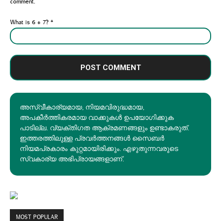
comment.
What is 6 + 7?
*
അസ്വീകാര്യമായ, നിയമവിരുദ്ധമായ,
അപകീര്‍ത്തികരമായ വാക്കുകൾ ഉപയോഗിക്കുക
പാടില്ല. വ്യക്തിഗത ആക്രമണങ്ങളും ഉണ്ടാകരുത്.
ഇത്തരത്തിലുള്ള പ്രവർത്തനങ്ങൾ സൈബർ
നിയമപ്രകാരം കുറ്റമായിരിക്കും. എഴുതുന്നവരുടെ
സ്വകാര്യ അഭിപ്രായങ്ങളാണ്.
MOST POPULAR