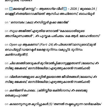
മാനുവൽ, ഡൽഹി
മലയാളി മനസ്സ് — ആരോഗ്യ വീഥി
– 2026 | ജൂലൈ 24 |
on
വെള്ളി ✍
തയ്യാറാക്കിയത്: ആസിഫ അഫ്രോസ്, ബാംഗ്ലൂർ
‘ നൊമ്പരം’ (കഥ) ✍സിസ്റ്റർ ഉഷാ ജോർജ്
on
സുധ അജിത്ത് എഴുതിയ നോവൽ “കോലധാരിയുടെ
on
അഗ്നികുണ്ഡങ്ങള്‍” , ✍ പുസ്തക പരിചയം: കെ ആർ. മോഹൻദാസ്
Open up ആകണോ? (Part -24) ✍ പ്രശാന്ത് വാസുദേവ് (മുൻ
on
ഡെപ്യൂട്ടി ഡയറക്ടർ കേരള ടൂറിസം വകുപ്പ് & ടൂറിസം
കൺസൾട്ടൻ്റ്).
ചില മടങ്ങിവരവുകൾ മുറിവേൽപ്പിക്കാനുള്ളതാണ്! (ലേഖനം) ✍️
on
സിജു ജേക്കബ്, ഓസ്‌ട്രേലിയ (എഴുത്തുകാരൻ/സഞ്ചാരി)
വിമർശനങ്ങളുടെ കാറ്റിൽ ഉലയാത്ത ജീവിതങ്ങൾ (ലേഖനം) ✍️
on
സിജു ജേക്കബ്, ഓസ്‌ട്രേലിയ (എഴുത്തുകാരൻ/സഞ്ചാരി)
കൺമണി പോലെ.. (ക്രിസ്തീയ ഭക്തിഗാനം) ✍ ബൈജു
on
തെക്കുംപുറത്ത്
കാലാനുസൃത കുറിപ്പുകൾ (5) ‘തണൽ നഷ്ടപ്പെടുന്ന വാർദ്ധക്യം’
on