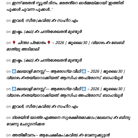
ഇന്ന് ഭരതൻ സ്മൃതി ദിനം. ഭരതൻ്റെ ഓർമ്മയ്ക്കായി ‘ഇത്തിരി
on
പൂക്കൾ ചുവന്ന പൂക്കൾ..’
ഇവൾ, സീത (കവിത) ✍ സഹീറ എം
on
ഇഷ്ടം. (കഥ) ✍ ചന്ദ്രശേഖരൻ മുണ്ടൂർ
on
ചിന്താ പ്രഭാതം
– 2026 | ജൂലൈ 30 | വ്യാഴം ✍
ബേബി
on
മാത്യു അടിമാലി
ഇഷ്ടം. (കഥ) ✍ ചന്ദ്രശേഖരൻ മുണ്ടൂർ
on
മലയാളി മനസ്സ് — ആരോഗ്യ വീഥി
– 2026 | ജൂലൈ 30 |
on
വ്യാഴം ✍
തയ്യാറാക്കിയത്: ആസിഫ അഫ്രോസ്, ബാംഗ്ലൂർ
മലയാളി മനസ്സ് — ആരോഗ്യ വീഥി
– 2026 | ജൂലൈ 30 |
on
വ്യാഴം ✍
തയ്യാറാക്കിയത്: ആസിഫ അഫ്രോസ്, ബാംഗ്ലൂർ
ഇവൾ, സീത (കവിത) ✍ സഹീറ എം
on
ട്രെയിൻ യാത്ര എങ്ങനെ സുരക്ഷിതമാക്കാം (ലേഖനം) ✍ ബിന്ദു
on
വേണു ചോറ്റാനിക്കര
അതിജീവനം – ആപേക്ഷികം (കവിത) ✍ വേണുക്കുട്ടൻ
on