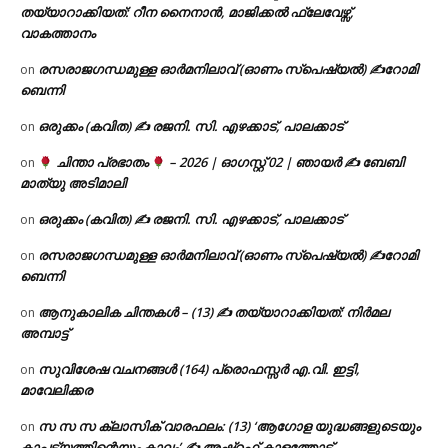
തയ്യാറാക്കിയത്: റീന നൈനാൻ, മാജിക്കൽ ഫ്ലേവേഴ്സ്,
വാകത്താനം
രസരാജഗന്ധമുള്ള ഓർമനിലാവ് (ഓണം സ്‌പെഷ്യൽ) ✍റോമി
on
ബെന്നി
ഒരുക്കം (കവിത) ✍ രജനി. സി. എഴക്കാട്, പാലക്കാട്
on
ചിന്താ പ്രഭാതം
– 2026 | ഓഗസ്റ്റ് 02 | ഞായർ ✍
ബേബി
on
മാത്യു അടിമാലി
ഒരുക്കം (കവിത) ✍ രജനി. സി. എഴക്കാട്, പാലക്കാട്
on
രസരാജഗന്ധമുള്ള ഓർമനിലാവ് (ഓണം സ്‌പെഷ്യൽ) ✍റോമി
on
ബെന്നി
ആനുകാലിക ചിന്തകൾ – (13) ✍ തയ്യാറാക്കിയത്: നിർമല
on
അമ്പാട്ട്
സുവിശേഷ വചനങ്ങൾ (164) പ്രൊഫസ്സർ എ.വി. ഇട്ടി,
on
മാവേലിക്കര
സ സ സ ക്ലാസിക് വാരഫലം: (13) ‘ആഗോള യുദ്ധങ്ങളുടെയും
on
കാപട്യത്തിന്റെയും കാലം’ ✍ അഷ്റഫ് കാളത്തോട്