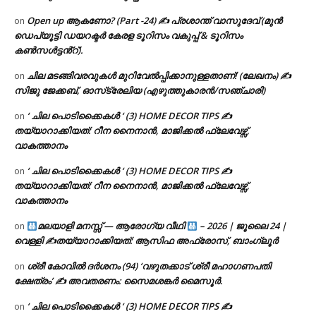
Open up ആകണോ? (Part -24) ✍ പ്രശാന്ത് വാസുദേവ് (മുൻ
on
ഡെപ്യൂട്ടി ഡയറക്ടർ കേരള ടൂറിസം വകുപ്പ് & ടൂറിസം
കൺസൾട്ടൻ്റ്).
ചില മടങ്ങിവരവുകൾ മുറിവേൽപ്പിക്കാനുള്ളതാണ്! (ലേഖനം) ✍️
on
സിജു ജേക്കബ്, ഓസ്‌ട്രേലിയ (എഴുത്തുകാരൻ/സഞ്ചാരി)
‘ ചില പൊടിക്കൈകൾ ‘ (3) HOME DECOR TIPS ✍
on
തയ്യാറാക്കിയത്: റീന നൈനാൻ, മാജിക്കൽ ഫ്ലേവേഴ്സ്,
വാകത്താനം
‘ ചില പൊടിക്കൈകൾ ‘ (3) HOME DECOR TIPS ✍
on
തയ്യാറാക്കിയത്: റീന നൈനാൻ, മാജിക്കൽ ഫ്ലേവേഴ്സ്,
വാകത്താനം
മലയാളി മനസ്സ് — ആരോഗ്യ വീഥി
– 2026 | ജൂലൈ 24 |
on
വെള്ളി ✍
തയ്യാറാക്കിയത്: ആസിഫ അഫ്രോസ്, ബാംഗ്ലൂർ
ശ്രീ കോവിൽ ദർശനം (94) ‘വഴുതക്കാട് ശ്രീ മഹാഗണപതി
on
ക്ഷേത്രം’ ✍ അവതരണം: സൈമശങ്കർ മൈസൂർ.
‘ ചില പൊടിക്കൈകൾ ‘ (3) HOME DECOR TIPS ✍
on