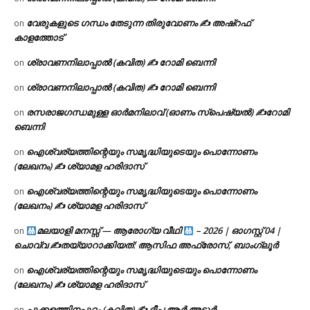
വേരുകളുടെ ഗന്ധം തേടുന്ന തിരുവോണം ✍ അഷ്റഫ്
on
കാളത്തോട്
ശ്രാവണനിലാപ്പാൽ (കവിത) ✍ റോമി ബെന്നി
on
ശ്രാവണനിലാപ്പാൽ (കവിത) ✍ റോമി ബെന്നി
on
രസരാജഗന്ധമുള്ള ഓർമനിലാവ് (ഓണം സ്‌പെഷ്യൽ) ✍റോമി
on
ബെന്നി
ഐശ്വര്യത്തിന്റെയും സമൃദ്ധിയുടെയും പൊന്നോണം
on
(ലേഖനം) ✍ ശ്യാമള ഹരിദാസ്
ഐശ്വര്യത്തിന്റെയും സമൃദ്ധിയുടെയും പൊന്നോണം
on
(ലേഖനം) ✍ ശ്യാമള ഹരിദാസ്
മലയാളി മനസ്സ് — ആരോഗ്യ വീഥി
– 2026 | ഓഗസ്റ്റ് 04 |
on
ചൊവ്വ ✍
തയ്യാറാക്കിയത്: ആസിഫ അഫ്രോസ്, ബാംഗ്ലൂർ
ഐശ്വര്യത്തിന്റെയും സമൃദ്ധിയുടെയും പൊന്നോണം
on
(ലേഖനം) ✍ ശ്യാമള ഹരിദാസ്
പൂക്കളത്തിനപ്പുറം (കവിത) ✍ ദീപ ആർ അടൂർ
on