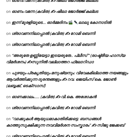
ഓണം വന്നേ (കവിത) ✍ ഷീലാ ജോർജ്ജ് കല്ലട
on
ഓണം വന്നേ (കവിത) ✍ ഷീലാ ജോർജ്ജ് കല്ലട
on
ഇന്ന് മുരളിയുടെ… ഓർമ്മദിനം
ലാലു കോനാടിൽ
on
ശ്രാവണനിലാപ്പാൽ (കവിത) ✍ റോമി ബെന്നി
on
ശ്രാവണനിലാപ്പാൽ (കവിത) ✍ റോമി ബെന്നി
on
“അരുതേ ഉണ്ണിയേട്ടാ ഇടയരുതേ.. പ്ലീസ് ” (രാഷ്ട്രീയ ഹാസ്യ
on
വിമർശനം) ✍സുനിൽ വല്ലാത്തറ ഫ്ലോറിഡാ
പുഴയും പ്രകൃതിയും മനുഷ്യനും: വിവേകമില്ലാത്ത നയങ്ങളും
on
ആവർത്തിക്കുന്ന ദുരന്തങ്ങളും ✍ റവ. ജെയിംസ് കെ. ജോൺ
(ലബ്ബക്ക്, ടെക്സാസ്)
ഓണക്കാലം….. (കവിത) ✍ വി.കെ. അശോകൻ
on
ശ്രാവണനിലാപ്പാൽ (കവിത) ✍ റോമി ബെന്നി
on
“വാക്കുകൾ ആയുധമാകാതിരിക്കട്ടെ: ബന്ധങ്ങൾ
on
കാത്തുസൂക്ഷിക്കുന്ന നവവിമർശന സംസ്കാരം” ✍️ സിജു ജേക്കബ്
ശ്രാവണനിലാപ്പാൽ (കവിത) ✍ റോമി ബെന്നി
on