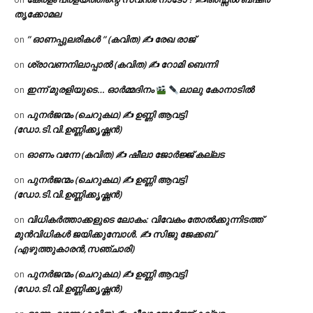
തൃക്കോമല
” ഓണപ്പുലരികൾ ” (കവിത) ✍ രേഖ രാജ്
on
ശ്രാവണനിലാപ്പാൽ (കവിത) ✍ റോമി ബെന്നി
on
ഇന്ന് മുരളിയുടെ… ഓർമ്മദിനം
ലാലു കോനാടിൽ
on
പുനർജന്മം (ചെറുകഥ) ✍ ഉണ്ണി ആവട്ടി
on
(ഡോ.ടി.വി.ഉണ്ണിക്കൃഷ്ണൻ)
ഓണം വന്നേ (കവിത) ✍ ഷീലാ ജോർജ്ജ് കല്ലട
on
പുനർജന്മം (ചെറുകഥ) ✍ ഉണ്ണി ആവട്ടി
on
(ഡോ.ടി.വി.ഉണ്ണിക്കൃഷ്ണൻ)
വിധികർത്താക്കളുടെ ലോകം: വിവേകം തോൽക്കുന്നിടത്ത്
on
മുൻവിധികൾ ജയിക്കുമ്പോൾ. ✍️ സിജു ജേക്കബ്
(എഴുത്തുകാരൻ,സഞ്ചാരി)
പുനർജന്മം (ചെറുകഥ) ✍ ഉണ്ണി ആവട്ടി
on
(ഡോ.ടി.വി.ഉണ്ണിക്കൃഷ്ണൻ)