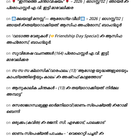
“ഇന്നത്തെ ചിന്താവിഷയം”
– 2026 | ഓഗസ്റ്റ് 02 | ഞായർ ✍
on
പ്രൊഫസ്സർ എ.വി. ഇട്ടി മാവേലിക്കര
മലയാളി മനസ്സ് — ആരോഗ്യ വീഥി
– 2026 | ഓഗസ്റ്റ് 02 |
on
ഞായർ ✍
തയ്യാറാക്കിയത്: ആസിഫ അഫ്രോസ്, ബാംഗ്ലൂർ
‘വാടാത്ത വേരുകൾ’ (
Friendship Day Special) ✍ ആസിഫ
on
അഫ്രോസ്, ബാംഗ്ലൂർ.
സുവിശേഷ വചനങ്ങൾ (164) പ്രൊഫസ്സർ എ.വി. ഇട്ടി,
on
മാവേലിക്കര
സ സ സ ക്ലാസിക് വാരഫലം: (13) ‘ആഗോള യുദ്ധങ്ങളുടെയും
on
കാപട്യത്തിന്റെയും കാലം’ ✍ അഷ്റഫ് കാളത്തോട്
ആനുകാലിക ചിന്തകൾ – (13) ✍ തയ്യാറാക്കിയത്: നിർമല
on
അമ്പാട്ട്
രസരാജഗന്ധമുള്ള ഓർമനിലാവ് (ഓണം സ്‌പെഷ്യൽ) ✍റോമി
on
ബെന്നി
ഒരുക്കം (കവിത) ✍ രജനി. സി. എഴക്കാട്, പാലക്കാട്
on
ഓണം സ്പെഷ്യൽ പാചകം – ‘ വെറൈറ്റി പച്ചടി’ ✍
on