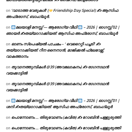
‘വാടാത്ത വേരുകൾ’ (
Friendship Day Special) ✍ ആസിഫ
on
അഫ്രോസ്, ബാംഗ്ലൂർ.
മലയാളി മനസ്സ് — ആരോഗ്യ വീഥി
– 2026 | ഓഗസ്റ്റ് 02 |
on
ഞായർ ✍
തയ്യാറാക്കിയത്: ആസിഫ അഫ്രോസ്, ബാംഗ്ലൂർ
ഓണം സ്പെഷ്യൽ പാചകം – ‘ വെറൈറ്റി പച്ചടി’ ✍
on
തയ്യാറാക്കിയത്: റീന നൈനാൻ, മാജിക്കൽ ഫ്ലേവേഴ്സ്,
വാകത്താനം
തൂവാനത്തുമ്പികൾ @39 (അവലോകനം) ✍ രാഗനാഥൻ
on
വയക്കാട്ടിൽ
തൂവാനത്തുമ്പികൾ @39 (അവലോകനം) ✍ രാഗനാഥൻ
on
വയക്കാട്ടിൽ
മലയാളി മനസ്സ് — ആരോഗ്യ വീഥി
– 2026 | ഓഗസ്റ്റ് 01 |
on
ശനി ✍
തയ്യാറാക്കിയത്: ആസിഫ അഫ്രോസ്, ബാംഗ്ലൂർ
പൊന്നോണം … തിരുവോണം (കവിത) ✍ റോബിൻ പള്ളുരുത്തി
on
പൊന്നോണം … തിരുവോണം (കവിത) ✍ റോബിൻ പള്ളുരുത്തി
on