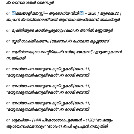
✍ സൈമ ശങ്കർ മൈസൂർ
മലയാളി മനസ്സ് — ആരോഗ്യ വീഥി
– 2026 | ജൂലൈ 22 |
on
ബുധൻ ✍
തയ്യാറാക്കിയത്: ആസിഫ അഫ്രോസ്, ബാംഗ്ലൂർ
മുക്തിയുടെ കാൽപ്പെരുമാറ്റം (കഥ) ✍ അനിൽ മണ്ണത്തൂർ
on
സ്ത്രീ ശാക്തീകരണം. (ലേഖനം) ✍ ഹേമലത കൃഷ്ണദാസ്
on
ആർദ്രതയുടെ രാഷ്ട്രീയം ✍️ സിജു ജേക്കബ്, എഴുത്തുകാരൻ
on
സഞ്ചാരി
അധ്യാപന അനുഭവ കുറിപ്പുകൾ (ഭാഗം 11)
on
“മധുരാമൃതവർഷനൂലിഴകൾ” ✍ റോമി ബെന്നി
അധ്യാപന അനുഭവ കുറിപ്പുകൾ (ഭാഗം 11)
on
“മധുരാമൃതവർഷനൂലിഴകൾ” ✍ റോമി ബെന്നി
അധ്യാപന അനുഭവ കുറിപ്പുകൾ (ഭാഗം 11)
on
“മധുരാമൃതവർഷനൂലിഴകൾ” ✍ റോമി ബെന്നി
ശുഭചിന്ത – (144) പ്രകാശഗോപുരങ്ങൾ – (120) “ഭാഷയും
on
ആശയസംവേദനവും” (ഭാഗം-1) ✍പി.എം.എൻ.നമ്പൂതിരി