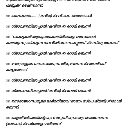
(ലബ്ബക്ക്, ടെക്സാസ്)
ഓണക്കാലം….. (കവിത) ✍ വി.കെ. അശോകൻ
on
ശ്രാവണനിലാപ്പാൽ (കവിത) ✍ റോമി ബെന്നി
on
“വാക്കുകൾ ആയുധമാകാതിരിക്കട്ടെ: ബന്ധങ്ങൾ
on
കാത്തുസൂക്ഷിക്കുന്ന നവവിമർശന സംസ്കാരം” ✍️ സിജു ജേക്കബ്
ശ്രാവണനിലാപ്പാൽ (കവിത) ✍ റോമി ബെന്നി
on
വേരുകളുടെ ഗന്ധം തേടുന്ന തിരുവോണം ✍ അഷ്റഫ്
on
കാളത്തോട്
ശ്രാവണനിലാപ്പാൽ (കവിത) ✍ റോമി ബെന്നി
on
ശ്രാവണനിലാപ്പാൽ (കവിത) ✍ റോമി ബെന്നി
on
രസരാജഗന്ധമുള്ള ഓർമനിലാവ് (ഓണം സ്‌പെഷ്യൽ) ✍റോമി
on
ബെന്നി
ഐശ്വര്യത്തിന്റെയും സമൃദ്ധിയുടെയും പൊന്നോണം
on
(ലേഖനം) ✍ ശ്യാമള ഹരിദാസ്