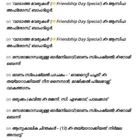
‘വാടാത്ത വേരുകൾ’ (
Friendship Day Special) ✍ ആസിഫ
on
അഫ്രോസ്, ബാംഗ്ലൂർ.
‘വാടാത്ത വേരുകൾ’ (
Friendship Day Special) ✍ ആസിഫ
on
അഫ്രോസ്, ബാംഗ്ലൂർ.
‘വാടാത്ത വേരുകൾ’ (
Friendship Day Special) ✍ ആസിഫ
on
അഫ്രോസ്, ബാംഗ്ലൂർ.
രസരാജഗന്ധമുള്ള ഓർമനിലാവ് (ഓണം സ്‌പെഷ്യൽ) ✍റോമി
on
ബെന്നി
ഓണം സ്പെഷ്യൽ പാചകം – ‘ വെറൈറ്റി പച്ചടി’ ✍
on
തയ്യാറാക്കിയത്: റീന നൈനാൻ, മാജിക്കൽ ഫ്ലേവേഴ്സ്,
വാകത്താനം
ഒരുക്കം (കവിത) ✍ രജനി. സി. എഴക്കാട്, പാലക്കാട്
on
രസരാജഗന്ധമുള്ള ഓർമനിലാവ് (ഓണം സ്‌പെഷ്യൽ) ✍റോമി
on
ബെന്നി
ആനുകാലിക ചിന്തകൾ – (13) ✍ തയ്യാറാക്കിയത്: നിർമല
on
അമ്പാട്ട്