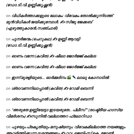
(ഡോ.ടി.വി.ഉണ്ണിക്കൃഷ്ണൻ)
വിധികർത്താക്കളുടെ ലോകം: വിവേകം തോൽക്കുന്നിടത്ത്
on
മുൻവിധികൾ ജയിക്കുമ്പോൾ. ✍️ സിജു ജേക്കബ്
(എഴുത്തുകാരൻ,സഞ്ചാരി)
പുനർജന്മം (ചെറുകഥ) ✍ ഉണ്ണി ആവട്ടി
on
(ഡോ.ടി.വി.ഉണ്ണിക്കൃഷ്ണൻ)
ഓണം വന്നേ (കവിത) ✍ ഷീലാ ജോർജ്ജ് കല്ലട
on
ഓണം വന്നേ (കവിത) ✍ ഷീലാ ജോർജ്ജ് കല്ലട
on
ഇന്ന് മുരളിയുടെ… ഓർമ്മദിനം
ലാലു കോനാടിൽ
on
ശ്രാവണനിലാപ്പാൽ (കവിത) ✍ റോമി ബെന്നി
on
ശ്രാവണനിലാപ്പാൽ (കവിത) ✍ റോമി ബെന്നി
on
“അരുതേ ഉണ്ണിയേട്ടാ ഇടയരുതേ.. പ്ലീസ് ” (രാഷ്ട്രീയ ഹാസ്യ
on
വിമർശനം) ✍സുനിൽ വല്ലാത്തറ ഫ്ലോറിഡാ
പുഴയും പ്രകൃതിയും മനുഷ്യനും: വിവേകമില്ലാത്ത നയങ്ങളും
on
ആവർത്തിക്കുന്ന ദുരന്തങ്ങളും ✍ റവ. ജെയിംസ് കെ. ജോൺ