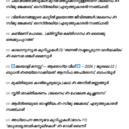
ചില മടങ്ങിവരവുകൾ മുറിവേൽപ്പിക്കാനുള്ളതാണ്! (ലേഖനം) ✍️
on
സിജു ജേക്കബ്, ഓസ്‌ട്രേലിയ (എഴുത്തുകാരൻ/സഞ്ചാരി)
വിമർശനങ്ങളുടെ കാറ്റിൽ ഉലയാത്ത ജീവിതങ്ങൾ (ലേഖനം) ✍️
on
സിജു ജേക്കബ്, ഓസ്‌ട്രേലിയ (എഴുത്തുകാരൻ/സഞ്ചാരി)
കൺമണി പോലെ.. (ക്രിസ്തീയ ഭക്തിഗാനം) ✍ ബൈജു
on
തെക്കുംപുറത്ത്
കാലാനുസൃത കുറിപ്പുകൾ (5) ‘തണൽ നഷ്ടപ്പെടുന്ന വാർദ്ധക്യം’
on
✍ സൈമ ശങ്കർ മൈസൂർ
മലയാളി മനസ്സ് — ആരോഗ്യ വീഥി
– 2026 | ജൂലൈ 22 |
on
ബുധൻ ✍
തയ്യാറാക്കിയത്: ആസിഫ അഫ്രോസ്, ബാംഗ്ലൂർ
മുക്തിയുടെ കാൽപ്പെരുമാറ്റം (കഥ) ✍ അനിൽ മണ്ണത്തൂർ
on
സ്ത്രീ ശാക്തീകരണം. (ലേഖനം) ✍ ഹേമലത കൃഷ്ണദാസ്
on
ആർദ്രതയുടെ രാഷ്ട്രീയം ✍️ സിജു ജേക്കബ്, എഴുത്തുകാരൻ
on
സഞ്ചാരി
അധ്യാപന അനുഭവ കുറിപ്പുകൾ (ഭാഗം 11)
on
“മധുരാമൃതവർഷനൂലിഴകൾ” ✍ റോമി ബെന്നി