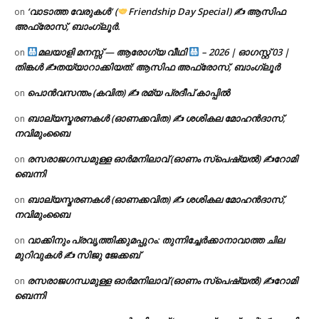
‘വാടാത്ത വേരുകൾ’ (
Friendship Day Special) ✍ ആസിഫ
on
അഫ്രോസ്, ബാംഗ്ലൂർ.
മലയാളി മനസ്സ് — ആരോഗ്യ വീഥി
– 2026 | ഓഗസ്റ്റ് 03 |
on
തിങ്കൾ ✍
തയ്യാറാക്കിയത്: ആസിഫ അഫ്രോസ്, ബാംഗ്ലൂർ
പൊൻവസന്തം (കവിത) ✍ രമ്യ പ്രദീപ് കാപ്പിൽ
on
ബാല്യസ്മരണകൾ (ഓണക്കവിത) ✍ ശശികല മോഹൻദാസ്,
on
നവിമുംബൈ
രസരാജഗന്ധമുള്ള ഓർമനിലാവ് (ഓണം സ്‌പെഷ്യൽ) ✍റോമി
on
ബെന്നി
ബാല്യസ്മരണകൾ (ഓണക്കവിത) ✍ ശശികല മോഹൻദാസ്,
on
നവിമുംബൈ
വാക്കിനും പ്രവൃത്തിക്കുമപ്പുറം: തുന്നിച്ചേർക്കാനാവാത്ത ചില
on
മുറിവുകൾ ✍️ സിജു ജേക്കബ്
രസരാജഗന്ധമുള്ള ഓർമനിലാവ് (ഓണം സ്‌പെഷ്യൽ) ✍റോമി
on
ബെന്നി