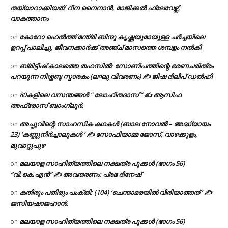
തയ്യാറാക്കിയത്: റീന നൈനാൻ, മാജിക്കൽ ഫ്ലേവേഴ്സ്,
വാകത്താനം
കോറോ ഹെൽത്ത് മന്ത്രി ബിന്ദു കൃഷ്ണയുമായുള്ള ചർച്ചയിലെ
on
ഉറപ്പ് പാലിച്ചു, ജീവനക്കാർക്ക് അഞ്ച് മാസത്തെ ശമ്പളം നൽകി
ബ്രിട്ടീഷ് കാലത്തെ തഹസിൽ: സോണിപത്തിന്റെ ഭരണചരിത്രം
on
പറയുന്ന നിശ്ശബ്ദ സ്മാരകം (ലഘു വിവരണം) ✍ ജിഷ ദിലീപ് ഡൽഹി
80കളിലെ വസന്തങ്ങൾ ” ലോഹിതദാസ് ” ✍ ആസിഫ
on
അഫ്രോസ് ബാംഗ്ലൂർ.
അപ്പുവിന്റെ സാഹസിക കഥകൾ (ബാല നോവൽ – അദ്ധ്യായം
on
23) ‘കണ്ണുനീർച്ചാലുകൾ ‘ ✍ സോഫിയാമ്മ ജോസ്, വാഴക്കുളം,
മുവാറ്റുപുഴ
മലയാള സാഹിത്യത്തിലെ നക്ഷത്ര പൂക്കൾ (ഭാഗം 56)
on
“വി.കെ.എൻ” ✍ അവതരണം: പ്രഭ ദിനേഷ്
കതിരും പതിരും പംക്തി: (104) ‘ചെന്താമരയിൽ വിരിയാത്തത് ‘ ✍
on
ജസിയഷാജഹാൻ.
മലയാള സാഹിത്യത്തിലെ നക്ഷത്ര പൂക്കൾ (ഭാഗം 56)
on