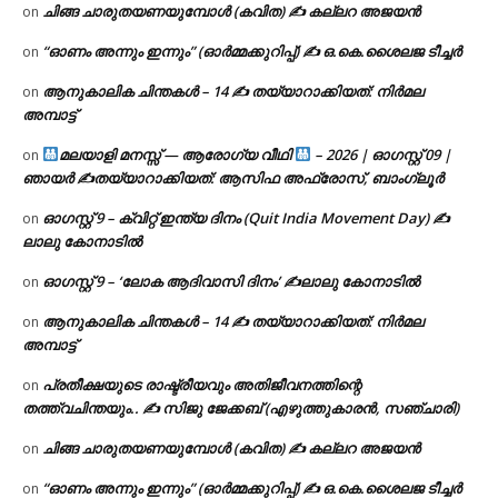
ചിങ്ങ ചാരുതയണയുമ്പോൾ (കവിത) ✍ കല്ലറ അജയൻ
on
“ഓണം അന്നും ഇന്നും” (ഓർമ്മക്കുറിപ്പ്) ✍ ഒ.കെ.ശൈലജ ടീച്ചർ
on
ആനുകാലിക ചിന്തകൾ – 14 ✍ തയ്യാറാക്കിയത്: നിർമല
on
അമ്പാട്ട്
മലയാളി മനസ്സ് — ആരോഗ്യ വീഥി
– 2026 | ഓഗസ്റ്റ് 09 |
on
ഞായർ ✍
തയ്യാറാക്കിയത്: ആസിഫ അഫ്രോസ്, ബാംഗ്ലൂർ
ഓഗസ്റ്റ് 9 – ക്വിറ്റ് ഇന്ത്യ ദിനം (Quit India Movement Day) ✍
on
ലാലു കോനാടിൽ
ഓഗസ്റ്റ് 9 – ‘ലോക ആദിവാസി ദിനം’ ✍️ലാലു കോനാടിൽ
on
ആനുകാലിക ചിന്തകൾ – 14 ✍ തയ്യാറാക്കിയത്: നിർമല
on
അമ്പാട്ട്
പ്രതീക്ഷയുടെ രാഷ്ട്രീയവും അതിജീവനത്തിന്റെ
on
തത്ത്വചിന്തയും.. ✍️ സിജു ജേക്കബ് (എഴുത്തുകാരൻ, സഞ്ചാരി)
ചിങ്ങ ചാരുതയണയുമ്പോൾ (കവിത) ✍ കല്ലറ അജയൻ
on
“ഓണം അന്നും ഇന്നും” (ഓർമ്മക്കുറിപ്പ്) ✍ ഒ.കെ.ശൈലജ ടീച്ചർ
on