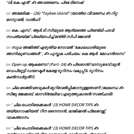
“വി.കെ.എൻ” ✍ അവതരണം: പ്രഭ ദിനേഷ്
അമേരിക്ക – (26) “Taybee island” (യാത്രാ വിവരണം) ✍ റിറ്റ
on
മാനുവൽ, ഡൽഹി
കെ .എസ് . ആർ.ടി.സിയുടെ ആദ്യത്തെ ഫ്രണ്ട്ലി പദവി
on
സപര്യയ്ക്ക് പ്രഖ്യാപിച്ച് മന്ത്രി സിപി ജോൺ
സുധ അജിത്ത് എഴുതിയ നോവൽ “കോലധാരിയുടെ
on
അഗ്നികുണ്ഡങ്ങള്‍” , ✍ പുസ്തക പരിചയം: കെ ആർ. മോഹൻദാസ്
Open up ആകണോ? (Part -24) ✍ പ്രശാന്ത് വാസുദേവ് (മുൻ
on
ഡെപ്യൂട്ടി ഡയറക്ടർ കേരള ടൂറിസം വകുപ്പ് & ടൂറിസം
കൺസൾട്ടൻ്റ്).
ചില മടങ്ങിവരവുകൾ മുറിവേൽപ്പിക്കാനുള്ളതാണ്! (ലേഖനം) ✍️
on
സിജു ജേക്കബ്, ഓസ്‌ട്രേലിയ (എഴുത്തുകാരൻ/സഞ്ചാരി)
‘ ചില പൊടിക്കൈകൾ ‘ (3) HOME DECOR TIPS ✍
on
തയ്യാറാക്കിയത്: റീന നൈനാൻ, മാജിക്കൽ ഫ്ലേവേഴ്സ്,
വാകത്താനം
‘ ചില പൊടിക്കൈകൾ ‘ (3) HOME DECOR TIPS ✍
on