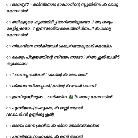
ഓഗസ്റ്റ് 𝟕 – രവീന്ദ്രനാഥ ടാഗോറിന്റെ സ്മൃതിദിനം ✍ ലാലു
on
കോനാടിൽ
തറികളുടെ ഹൃദയമിടിപ്പ് അറിഞ്ഞിട്ടുണ്ടോ..? ആ ശബ്ദം
on
കേട്ടിട്ടുണ്ടോ…? ഇന്ന് ദേശീയ കൈത്തറി ദിനം..!! ✍ ലാലു
കോനാടിൽ
നിലാവിനെ നൽകിയവൾ (കഥ)✍ജയകുമാരി കൊല്ലം
on
കേരളം പ്രളയത്തിന്റെ സ്വന്തം നാടോ ? ✍️അഫ്സൽ ബഷീർ
on
തൃക്കോമല
” ഓണപ്പുലരികൾ ” (കവിത) ✍ രേഖ രാജ്
on
ശ്രാവണനിലാപ്പാൽ (കവിത) ✍ റോമി ബെന്നി
on
ഇന്ന് മുരളിയുടെ… ഓർമ്മദിനം
ലാലു കോനാടിൽ
on
പുനർജന്മം (ചെറുകഥ) ✍ ഉണ്ണി ആവട്ടി
on
(ഡോ.ടി.വി.ഉണ്ണിക്കൃഷ്ണൻ)
ഓണം വന്നേ (കവിത) ✍ ഷീലാ ജോർജ്ജ് കല്ലട
on
പുനർജന്മം (ചെറുകഥ) ✍ ഉണ്ണി ആവട്ടി
on