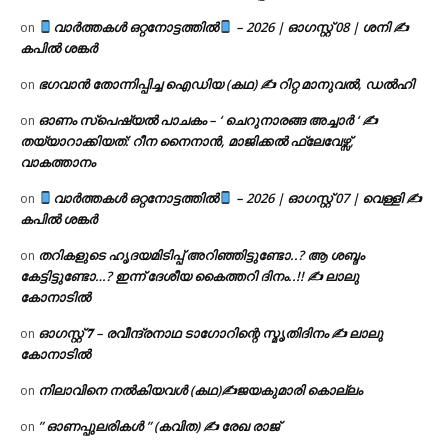
വാർത്തകൾ ഒറ്റനോട്ടത്തിൽ
– 2026 | ഓഗസ്റ്റ് 08 | ശനി ✍
on
കപിൽ ശങ്കർ
ഭഗവാൻ തോന്നിപ്പിച്ച ഐഡിയ (കഥ) ✍ റിറ്റ മാനുവൽ, ഡൽഹി
on
ഓണം സ്പെഷ്യൽ പാചകം – ‘ ചെറുനാരങ്ങ അച്ചാർ ‘ ✍
on
തയ്യാറാക്കിയത്: റീന നൈനാൻ, മാജിക്കൽ ഫ്ലേവേഴ്സ്,
വാകത്താനം
വാർത്തകൾ ഒറ്റനോട്ടത്തിൽ
– 2026 | ഓഗസ്റ്റ് 07 | വെള്ളി ✍
on
കപിൽ ശങ്കർ
തറികളുടെ ഹൃദയമിടിപ്പ് അറിഞ്ഞിട്ടുണ്ടോ..? ആ ശബ്ദം
on
കേട്ടിട്ടുണ്ടോ…? ഇന്ന് ദേശീയ കൈത്തറി ദിനം..!! ✍ ലാലു
കോനാടിൽ
ഓഗസ്റ്റ് 𝟕 – രവീന്ദ്രനാഥ ടാഗോറിന്റെ സ്മൃതിദിനം ✍ ലാലു
on
കോനാടിൽ
നിലാവിനെ നൽകിയവൾ (കഥ)✍ജയകുമാരി കൊല്ലം
on
” ഓണപ്പുലരികൾ ” (കവിത) ✍ രേഖ രാജ്
on