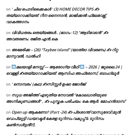
‘ ചില പൊടിക്കൈകൾ ‘ (3) HOME DECOR TIPS ✍
on
തയ്യാറാക്കിയത്: റീന നൈനാൻ, മാജിക്കൽ ഫ്ലേവേഴ്സ്,
വാകത്താനം
വിവിധതരം തെയ്യങ്ങൾ.. (ഭാഗം -12) “ആടിവേടൻ” ✍
on
അവതരണം: രജിത എൻ.കെ
അമേരിക്ക – (26) “Taybee island” (യാത്രാ വിവരണം) ✍ റിറ്റ
on
മാനുവൽ, ഡൽഹി
മലയാളി മനസ്സ് — ആരോഗ്യ വീഥി
– 2026 | ജൂലൈ 24 |
on
വെള്ളി ✍
തയ്യാറാക്കിയത്: ആസിഫ അഫ്രോസ്, ബാംഗ്ലൂർ
‘ നൊമ്പരം’ (കഥ) ✍സിസ്റ്റർ ഉഷാ ജോർജ്
on
സുധ അജിത്ത് എഴുതിയ നോവൽ “കോലധാരിയുടെ
on
അഗ്നികുണ്ഡങ്ങള്‍” , ✍ പുസ്തക പരിചയം: കെ ആർ. മോഹൻദാസ്
Open up ആകണോ? (Part -24) ✍ പ്രശാന്ത് വാസുദേവ് (മുൻ
on
ഡെപ്യൂട്ടി ഡയറക്ടർ കേരള ടൂറിസം വകുപ്പ് & ടൂറിസം
കൺസൾട്ടൻ്റ്).