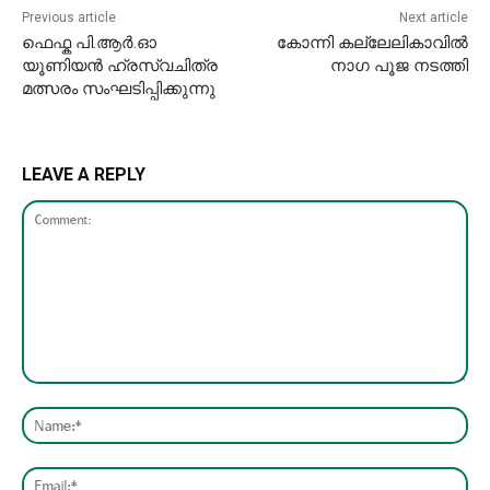
Previous article
Next article
ഫെഫ്ക പി.ആർ.ഓ
കോന്നി കല്ലേലികാവിൽ
യൂണിയൻ ഹ്രസ്വചിത്ര
നാഗ പൂജ നടത്തി
മത്സരം സംഘടിപ്പിക്കുന്നു
LEAVE A REPLY
Comment:
Nam
Emai