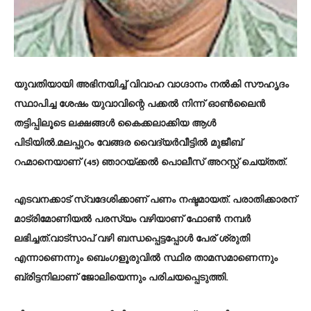
യുവതിയായി അഭിനയിച്ച് വിവാഹ വാഗ്ദാനം നൽകി സൗഹൃദം
സ്ഥാപിച്ച ശേഷം യുവാവിന്റെ പക്കൽ നിന്ന് ഓൺലൈൻ
തട്ടിപ്പിലൂടെ ലക്ഷങ്ങൾ കൈക്കലാക്കിയ ആൾ
പിടിയിൽ.മലപ്പുറം വേങ്ങര വൈദ്യർവീട്ടിൽ മുജീബ്
റഹ്മാനെയാണ് (45) ഞാറയ്ക്കൽ പൊലീസ് അറസ്റ്റ് ചെയ്തത്.
എടവനക്കാട് സ്വദേശിക്കാണ് പണം നഷ്ടമായത്. പരാതിക്കാരന്
മാട്രിമോണിയൽ പരസ്യം വഴിയാണ് ഫോൺ നമ്പർ
ലഭിച്ചത്.വാട്സാപ് വഴി ബന്ധപ്പെട്ടപ്പോൾ പേര് ശ്രുതി
എന്നാണെന്നും ബെംഗളൂരുവിൽ സ്ഥിര താമസമാണെന്നും
ബ്രിട്ടനിലാണ് ജോലിയെന്നും പരിചയപ്പെടുത്തി.