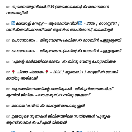
തൂവാനത്തുമ്പികൾ @39 (അവലോകനം) ✍ രാഗനാഥൻ
on
വയക്കാട്ടിൽ
മലയാളി മനസ്സ് — ആരോഗ്യ വീഥി
– 2026 | ഓഗസ്റ്റ് 01 |
on
ശനി ✍
തയ്യാറാക്കിയത്: ആസിഫ അഫ്രോസ്, ബാംഗ്ലൂർ
പൊന്നോണം … തിരുവോണം (കവിത) ✍ റോബിൻ പള്ളുരുത്തി
on
പൊന്നോണം … തിരുവോണം (കവിത) ✍ റോബിൻ പള്ളുരുത്തി
on
‘ എന്റെ ഓർമ്മയിലെ ഓണം ‘ ✍ ബിന്ദു വേണു ചോറ്റാനിക്കര
on
ചിന്താ പ്രഭാതം
– 2026 | ജൂലൈ 31 | വെള്ളി ✍
ബേബി
on
മാത്യു അടിമാലി
ആത്മാഭിമാനത്തിന്റെ അതിരുകൾ.. തിരിച്ചറിയാത്തവർക്ക്
on
മുന്നിൽ ജീവിതം പാഴാക്കരുത് ✍️ സിജു ജേക്കബ്
മാലാഖ (കവിത) ✍ രാഹുൽ രാധാകൃഷ്ണൻ
on
ഉമ്മയുടെ നുണകൾ ജീവിതത്തിലെ സത്യങ്ങൾ (പുസ്തക
on
ആസ്വാദനം) ✍ പി എൻ വിജയൻ