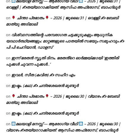
മലയാളി മനസ്സ് — ആരോഗ്യ വീഥി
– 2026 | ജൂലൈ 31 |
on
വെള്ളി | ✍
തയ്യാറാക്കിയത്: ആസിഫ അഫ്രോസ്, ബാംഗ്ലൂർ
ചിന്താ പ്രഭാതം
– 2026 | ജൂലൈ 31 | വെള്ളി ✍
ബേബി
on
മാത്യു അടിമാലി
വിശ്വാസത്തിന്റെ പരമ്പരാഗത ചട്ടക്കൂടുകളും ആധുനിക
on
യാഥാർത്ഥ്യങ്ങളും: മാറ്റങ്ങളുടെ പാതയിൽ സഭയും സമൂഹവും ✍
പി പി ചെറിയാൻ, ഡാളസ്
ഇന്ന് ഭരതൻ സ്മൃതി ദിനം. ഭരതൻ്റെ ഓർമ്മയ്ക്കായി ‘ഇത്തിരി
on
പൂക്കൾ ചുവന്ന പൂക്കൾ..’
ഇവൾ, സീത (കവിത) ✍ സഹീറ എം
on
ഇഷ്ടം. (കഥ) ✍ ചന്ദ്രശേഖരൻ മുണ്ടൂർ
on
ചിന്താ പ്രഭാതം
– 2026 | ജൂലൈ 30 | വ്യാഴം ✍
ബേബി
on
മാത്യു അടിമാലി
ഇഷ്ടം. (കഥ) ✍ ചന്ദ്രശേഖരൻ മുണ്ടൂർ
on
മലയാളി മനസ്സ് — ആരോഗ്യ വീഥി
– 2026 | ജൂലൈ 30 |
on
വ്യാഴം ✍
തയ്യാറാക്കിയത്: ആസിഫ അഫ്രോസ്, ബാംഗ്ലൂർ