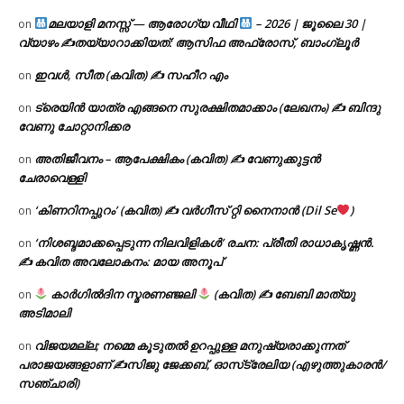
മലയാളി മനസ്സ് — ആരോഗ്യ വീഥി
– 2026 | ജൂലൈ 30 |
on
വ്യാഴം ✍
തയ്യാറാക്കിയത്: ആസിഫ അഫ്രോസ്, ബാംഗ്ലൂർ
ഇവൾ, സീത (കവിത) ✍ സഹീറ എം
on
ട്രെയിൻ യാത്ര എങ്ങനെ സുരക്ഷിതമാക്കാം (ലേഖനം) ✍ ബിന്ദു
on
വേണു ചോറ്റാനിക്കര
അതിജീവനം – ആപേക്ഷികം (കവിത) ✍ വേണുക്കുട്ടൻ
on
ചേരാവെള്ളി
‘കിണറിനപ്പുറം’ (കവിത) ✍ വർഗീസ് റ്റി നൈനാൻ (Dil Se
)
on
‘നിശബ്ദമാക്കപ്പെടുന്ന നിലവിളികൾ’ രചന: പ്രീതി രാധാകൃഷ്ണൻ.
on
✍ കവിത അവലോകനം: മായ അനൂപ്
കാർഗിൽദിന സ്മരണഞ്ജലി
(കവിത) ✍ ബേബി മാത്യു
on
അടിമാലി
വിജയമല്ല; നമ്മെ കൂടുതൽ ഉറപ്പുള്ള മനുഷ്യരാക്കുന്നത്
on
പരാജയങ്ങളാണ് ✍️സിജു ജേക്കബ്, ഓസ്‌ട്രേലിയ (എഴുത്തുകാരൻ/
സഞ്ചാരി)