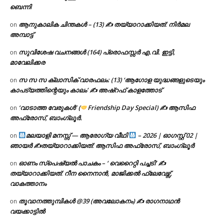
ബെന്നി
ആനുകാലിക ചിന്തകൾ – (13) ✍ തയ്യാറാക്കിയത്: നിർമല
on
അമ്പാട്ട്
സുവിശേഷ വചനങ്ങൾ (164) പ്രൊഫസ്സർ എ.വി. ഇട്ടി,
on
മാവേലിക്കര
സ സ സ ക്ലാസിക് വാരഫലം: (13) ‘ആഗോള യുദ്ധങ്ങളുടെയും
on
കാപട്യത്തിന്റെയും കാലം’ ✍ അഷ്റഫ് കാളത്തോട്
‘വാടാത്ത വേരുകൾ’ (
Friendship Day Special) ✍ ആസിഫ
on
അഫ്രോസ്, ബാംഗ്ലൂർ.
മലയാളി മനസ്സ് — ആരോഗ്യ വീഥി
– 2026 | ഓഗസ്റ്റ് 02 |
on
ഞായർ ✍
തയ്യാറാക്കിയത്: ആസിഫ അഫ്രോസ്, ബാംഗ്ലൂർ
ഓണം സ്പെഷ്യൽ പാചകം – ‘ വെറൈറ്റി പച്ചടി’ ✍
on
തയ്യാറാക്കിയത്: റീന നൈനാൻ, മാജിക്കൽ ഫ്ലേവേഴ്സ്,
വാകത്താനം
തൂവാനത്തുമ്പികൾ @39 (അവലോകനം) ✍ രാഗനാഥൻ
on
വയക്കാട്ടിൽ