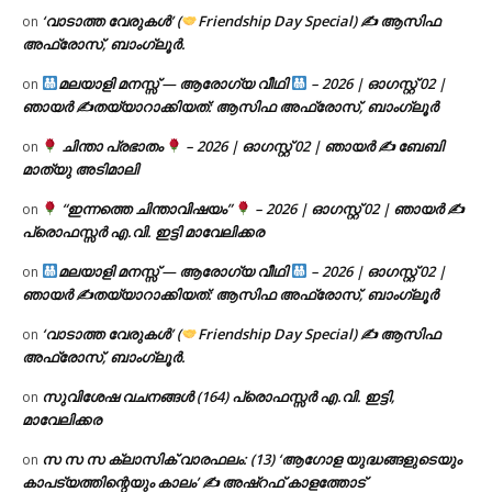
‘വാടാത്ത വേരുകൾ’ (
Friendship Day Special) ✍ ആസിഫ
on
അഫ്രോസ്, ബാംഗ്ലൂർ.
മലയാളി മനസ്സ് — ആരോഗ്യ വീഥി
– 2026 | ഓഗസ്റ്റ് 02 |
on
ഞായർ ✍
തയ്യാറാക്കിയത്: ആസിഫ അഫ്രോസ്, ബാംഗ്ലൂർ
ചിന്താ പ്രഭാതം
– 2026 | ഓഗസ്റ്റ് 02 | ഞായർ ✍
ബേബി
on
മാത്യു അടിമാലി
“ഇന്നത്തെ ചിന്താവിഷയം”
– 2026 | ഓഗസ്റ്റ് 02 | ഞായർ ✍
on
പ്രൊഫസ്സർ എ.വി. ഇട്ടി മാവേലിക്കര
മലയാളി മനസ്സ് — ആരോഗ്യ വീഥി
– 2026 | ഓഗസ്റ്റ് 02 |
on
ഞായർ ✍
തയ്യാറാക്കിയത്: ആസിഫ അഫ്രോസ്, ബാംഗ്ലൂർ
‘വാടാത്ത വേരുകൾ’ (
Friendship Day Special) ✍ ആസിഫ
on
അഫ്രോസ്, ബാംഗ്ലൂർ.
സുവിശേഷ വചനങ്ങൾ (164) പ്രൊഫസ്സർ എ.വി. ഇട്ടി,
on
മാവേലിക്കര
സ സ സ ക്ലാസിക് വാരഫലം: (13) ‘ആഗോള യുദ്ധങ്ങളുടെയും
on
കാപട്യത്തിന്റെയും കാലം’ ✍ അഷ്റഫ് കാളത്തോട്