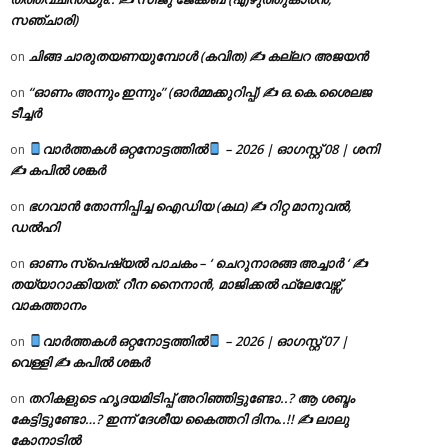
സഞ്ചാരി)
ചിങ്ങ ചാരുതയണയുമ്പോൾ (കവിത) ✍ കല്ലറ അജയൻ
on
“ഓണം അന്നും ഇന്നും” (ഓർമ്മക്കുറിപ്പ്) ✍ ഒ.കെ.ശൈലജ
on
ടീച്ചർ
വാർത്തകൾ ഒറ്റനോട്ടത്തിൽ
– 2026 | ഓഗസ്റ്റ് 08 | ശനി
on
✍
കപിൽ ശങ്കർ
ഭഗവാൻ തോന്നിപ്പിച്ച ഐഡിയ (കഥ) ✍ റിറ്റ മാനുവൽ,
on
ഡൽഹി
ഓണം സ്പെഷ്യൽ പാചകം – ‘ ചെറുനാരങ്ങ അച്ചാർ ‘ ✍
on
തയ്യാറാക്കിയത്: റീന നൈനാൻ, മാജിക്കൽ ഫ്ലേവേഴ്സ്,
വാകത്താനം
വാർത്തകൾ ഒറ്റനോട്ടത്തിൽ
– 2026 | ഓഗസ്റ്റ് 07 |
on
വെള്ളി ✍
കപിൽ ശങ്കർ
തറികളുടെ ഹൃദയമിടിപ്പ് അറിഞ്ഞിട്ടുണ്ടോ..? ആ ശബ്ദം
on
കേട്ടിട്ടുണ്ടോ…? ഇന്ന് ദേശീയ കൈത്തറി ദിനം..!! ✍ ലാലു
കോനാടിൽ