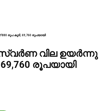
 880 രൂപ കൂടി, 69,760 രൂപയായി
 സ്വർണ വില ഉയർന്നു
, 69,760 രൂപയായി