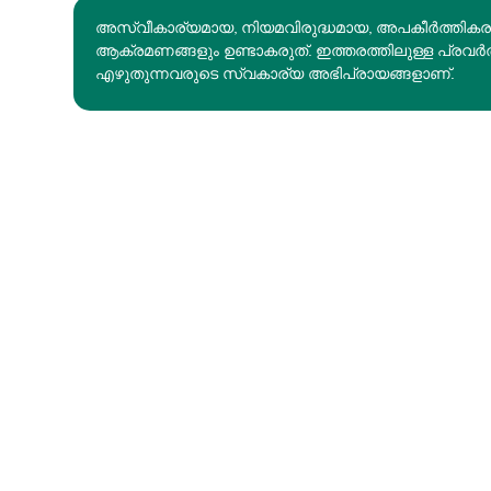
അസ്വീകാര്യമായ, നിയമവിരുദ്ധമായ, അപകീര്‍ത്തിക
ആക്രമണങ്ങളും ഉണ്ടാകരുത്. ഇത്തരത്തിലുള്ള പ്രവർ
എഴുതുന്നവരുടെ സ്വകാര്യ അഭിപ്രായങ്ങളാണ്.