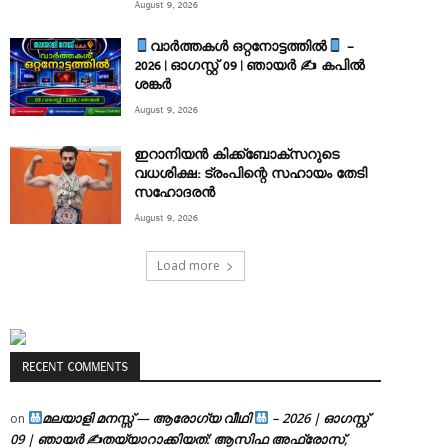
August 9, 2026
വാർത്തകൾ ഒറ്റനോട്ടത്തിൽ
–
2026 | ഓഗസ്റ്റ് 09 | ഞായർ ✍
കപിൽ
ശങ്കർ
August 9, 2026
ഇറാനിയൻ കിക്ക്ബോക്സറുടെ
വധശിക്ഷ: ട്രംപിന്റെ സഹായം തേടി
സഹോദരൻ
August 9, 2026
Load more
RECENT COMMENTS
മലയാളി മനസ്സ് — ആരോഗ്യ വീഥി
– 2026 | ഓഗസ്റ്റ്
on
09 | ഞായർ ✍
തയ്യാറാക്കിയത്: ആസിഫ അഫ്രോസ്,