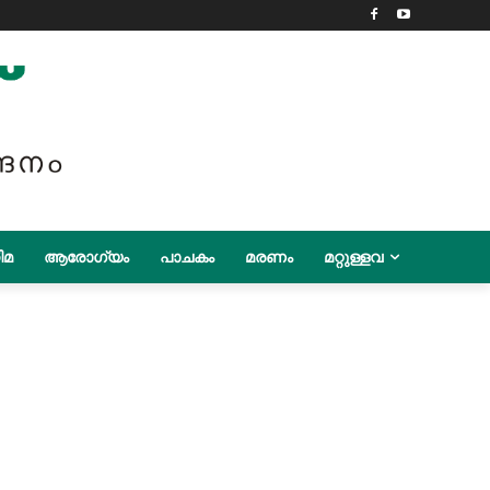
ിമ
ആരോഗ്യം
പാചകം
മരണം
മറ്റുള്ളവ