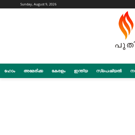
Sunday, August 9, 2026
ഹോം
അമേരിക്ക
കേരളം
ഇന്ത്യ
സ്പെഷ്യൽ
നാ