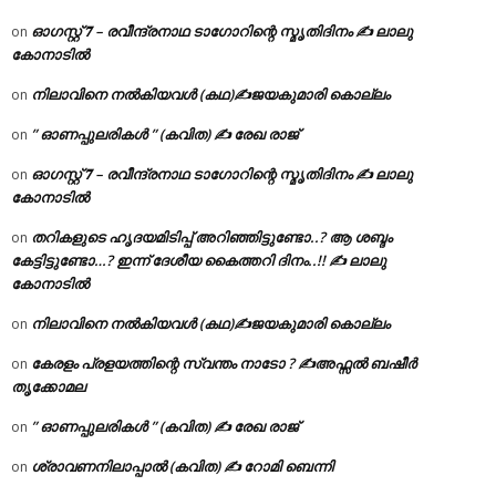
ഓഗസ്റ്റ് 𝟕 – രവീന്ദ്രനാഥ ടാഗോറിന്റെ സ്മൃതിദിനം ✍ ലാലു
on
കോനാടിൽ
നിലാവിനെ നൽകിയവൾ (കഥ)✍ജയകുമാരി കൊല്ലം
on
” ഓണപ്പുലരികൾ ” (കവിത) ✍ രേഖ രാജ്
on
ഓഗസ്റ്റ് 𝟕 – രവീന്ദ്രനാഥ ടാഗോറിന്റെ സ്മൃതിദിനം ✍ ലാലു
on
കോനാടിൽ
തറികളുടെ ഹൃദയമിടിപ്പ് അറിഞ്ഞിട്ടുണ്ടോ..? ആ ശബ്ദം
on
കേട്ടിട്ടുണ്ടോ…? ഇന്ന് ദേശീയ കൈത്തറി ദിനം..!! ✍ ലാലു
കോനാടിൽ
നിലാവിനെ നൽകിയവൾ (കഥ)✍ജയകുമാരി കൊല്ലം
on
കേരളം പ്രളയത്തിന്റെ സ്വന്തം നാടോ ? ✍️അഫ്സൽ ബഷീർ
on
തൃക്കോമല
” ഓണപ്പുലരികൾ ” (കവിത) ✍ രേഖ രാജ്
on
ശ്രാവണനിലാപ്പാൽ (കവിത) ✍ റോമി ബെന്നി
on