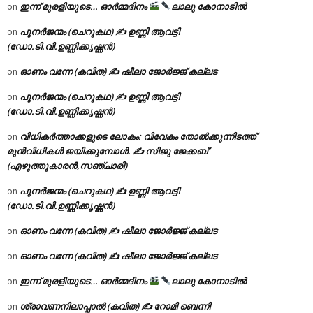
ഇന്ന് മുരളിയുടെ… ഓർമ്മദിനം
ലാലു കോനാടിൽ
on
പുനർജന്മം (ചെറുകഥ) ✍ ഉണ്ണി ആവട്ടി
on
(ഡോ.ടി.വി.ഉണ്ണിക്കൃഷ്ണൻ)
ഓണം വന്നേ (കവിത) ✍ ഷീലാ ജോർജ്ജ് കല്ലട
on
പുനർജന്മം (ചെറുകഥ) ✍ ഉണ്ണി ആവട്ടി
on
(ഡോ.ടി.വി.ഉണ്ണിക്കൃഷ്ണൻ)
വിധികർത്താക്കളുടെ ലോകം: വിവേകം തോൽക്കുന്നിടത്ത്
on
മുൻവിധികൾ ജയിക്കുമ്പോൾ. ✍️ സിജു ജേക്കബ്
(എഴുത്തുകാരൻ,സഞ്ചാരി)
പുനർജന്മം (ചെറുകഥ) ✍ ഉണ്ണി ആവട്ടി
on
(ഡോ.ടി.വി.ഉണ്ണിക്കൃഷ്ണൻ)
ഓണം വന്നേ (കവിത) ✍ ഷീലാ ജോർജ്ജ് കല്ലട
on
ഓണം വന്നേ (കവിത) ✍ ഷീലാ ജോർജ്ജ് കല്ലട
on
ഇന്ന് മുരളിയുടെ… ഓർമ്മദിനം
ലാലു കോനാടിൽ
on
ശ്രാവണനിലാപ്പാൽ (കവിത) ✍ റോമി ബെന്നി
on