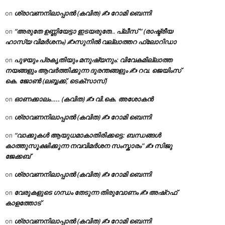
ശ്രാവണനിലാപ്പാൽ (കവിത) ✍ റോമി ബെന്നി
on
“അരുതേ ഉണ്ണിയേട്ടാ ഇടയരുതേ.. പ്ലീസ് ” (രാഷ്ട്രീയ
on
ഹാസ്യ വിമർശനം) ✍സുനിൽ വല്ലാത്തറ ഫ്ലോറിഡാ
പുഴയും പ്രകൃതിയും മനുഷ്യനും: വിവേകമില്ലാത്ത
on
നയങ്ങളും ആവർത്തിക്കുന്ന ദുരന്തങ്ങളും ✍ റവ. ജെയിംസ്
കെ. ജോൺ (ലബ്ബക്ക്, ടെക്സാസ്)
ഓണക്കാലം….. (കവിത) ✍ വി.കെ. അശോകൻ
on
ശ്രാവണനിലാപ്പാൽ (കവിത) ✍ റോമി ബെന്നി
on
“വാക്കുകൾ ആയുധമാകാതിരിക്കട്ടെ: ബന്ധങ്ങൾ
on
കാത്തുസൂക്ഷിക്കുന്ന നവവിമർശന സംസ്കാരം” ✍️ സിജു
ജേക്കബ്
ശ്രാവണനിലാപ്പാൽ (കവിത) ✍ റോമി ബെന്നി
on
വേരുകളുടെ ഗന്ധം തേടുന്ന തിരുവോണം ✍ അഷ്റഫ്
on
കാളത്തോട്
ശ്രാവണനിലാപ്പാൽ (കവിത) ✍ റോമി ബെന്നി
on