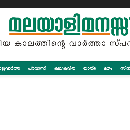
ട്ടുവാർത്ത
പ്രവാസി
കഥ/കവിത
യാത്ര
മതം
സിന