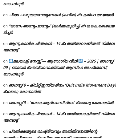
ബാംഗ്ലൂർ
ചിങ്ങ ചാരുതയണയുമ്പോൾ (കവിത) ✍ കല്ലറ അജയൻ
on
“ഓണം അന്നും ഇന്നും” (ഓർമ്മക്കുറിപ്പ്) ✍ ഒ.കെ.ശൈലജ
on
ടീച്ചർ
ആനുകാലിക ചിന്തകൾ – 14 ✍ തയ്യാറാക്കിയത്: നിർമല
on
അമ്പാട്ട്
മലയാളി മനസ്സ് — ആരോഗ്യ വീഥി
– 2026 | ഓഗസ്റ്റ്
on
09 | ഞായർ ✍
തയ്യാറാക്കിയത്: ആസിഫ അഫ്രോസ്,
ബാംഗ്ലൂർ
ഓഗസ്റ്റ് 9 – ക്വിറ്റ് ഇന്ത്യ ദിനം (Quit India Movement Day)
on
✍ലാലു കോനാടിൽ
ഓഗസ്റ്റ് 9 – ‘ലോക ആദിവാസി ദിനം’ ✍️ലാലു കോനാടിൽ
on
ആനുകാലിക ചിന്തകൾ – 14 ✍ തയ്യാറാക്കിയത്: നിർമല
on
അമ്പാട്ട്
പ്രതീക്ഷയുടെ രാഷ്ട്രീയവും അതിജീവനത്തിന്റെ
on
തത്ത്വചിന്തയും.. ✍️ സിജു ജേക്കബ് (എഴുത്തുകാരൻ,