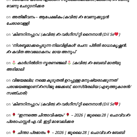
വേണു ചോറ്റാനിക്കര
അതിജീവനം – ആപേക്ഷികം (കവിത) ✍ വേണുക്കുട്ടൻ
on
ചേരാവെള്ളി
‘കിണറിനപ്പുറം’ (കവിത) ✍ വർഗീസ് റ്റി നൈനാൻ (Dil Se
)
on
‘നിശബ്ദമാക്കപ്പെടുന്ന നിലവിളികൾ’ രചന: പ്രീതി രാധാകൃഷ്ണൻ.
on
✍ കവിത അവലോകനം: മായ അനൂപ്
കാർഗിൽദിന സ്മരണഞ്ജലി
(കവിത) ✍ ബേബി മാത്യു
on
അടിമാലി
വിജയമല്ല; നമ്മെ കൂടുതൽ ഉറപ്പുള്ള മനുഷ്യരാക്കുന്നത്
on
പരാജയങ്ങളാണ് ✍️സിജു ജേക്കബ്, ഓസ്‌ട്രേലിയ (എഴുത്തുകാരൻ/
സഞ്ചാരി)
‘കിണറിനപ്പുറം’ (കവിത) ✍ വർഗീസ് റ്റി നൈനാൻ (Dil Se
)
on
“ഇന്നത്തെ ചിന്താവിഷയം”
– 2026 | ജൂലൈ 28 | ചൊവ്വ ✍
on
പ്രൊഫസ്സർ എ.വി. ഇട്ടി മാവേലിക്കര
ചിന്താ പ്രഭാതം
– 2026 | ജൂലൈ 28 | ചൊവ്വ ✍
ബേബി
on