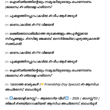
ഐശ്വര്യത്തിന്റെയും സമൃദ്ധിയുടെയും പൊന്നോണം
on
(ലേഖനം) ✍ ശ്യാമള ഹരിദാസ്
പൂക്കളത്തിനപ്പുറം (കവിത) ✍ ദീപ ആർ അടൂർ
on
ഓണം (കവിത) ✍ PN വിജയൻ
on
ലക്ഷ്യബോധമില്ലാത്ത തുടക്കങ്ങളും അപൂർണ്ണമായ
on
സ്വപ്നങ്ങളും. ✍️സിജു ജേക്കബ്, ഓസ്‌ട്രേലിയ (എഴുത്തുകാരൻ/
സഞ്ചാരി)
ഓണം (കവിത) ✍ PN വിജയൻ
on
പൂക്കളത്തിനപ്പുറം (കവിത) ✍ ദീപ ആർ അടൂർ
on
ഐശ്വര്യത്തിന്റെയും സമൃദ്ധിയുടെയും പൊന്നോണം
on
(ലേഖനം) ✍ ശ്യാമള ഹരിദാസ്
‘വാടാത്ത വേരുകൾ’ (
Friendship Day Special) ✍ ആസിഫ
on
അഫ്രോസ്, ബാംഗ്ലൂർ.
മലയാളി മനസ്സ് — ആരോഗ്യ വീഥി
– 2026 | ഓഗസ്റ്റ് 03 |
on
തിങ്കൾ ✍
തയ്യാറാക്കിയത്: ആസിഫ അഫ്രോസ്, ബാംഗ്ലൂർ