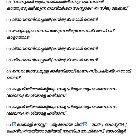
“വാക്കുകൾ ആയുധമാകാതിരിക്കട്ടെ: ബന്ധങ്ങൾ
on
കാത്തുസൂക്ഷിക്കുന്ന നവവിമർശന സംസ്കാരം” ✍️ സിജു ജേക്കബ്
ശ്രാവണനിലാപ്പാൽ (കവിത) ✍ റോമി ബെന്നി
on
വേരുകളുടെ ഗന്ധം തേടുന്ന തിരുവോണം ✍ അഷ്റഫ്
on
കാളത്തോട്
ശ്രാവണനിലാപ്പാൽ (കവിത) ✍ റോമി ബെന്നി
on
ശ്രാവണനിലാപ്പാൽ (കവിത) ✍ റോമി ബെന്നി
on
രസരാജഗന്ധമുള്ള ഓർമനിലാവ് (ഓണം സ്‌പെഷ്യൽ) ✍റോമി
on
ബെന്നി
ഐശ്വര്യത്തിന്റെയും സമൃദ്ധിയുടെയും പൊന്നോണം
on
(ലേഖനം) ✍ ശ്യാമള ഹരിദാസ്
ഐശ്വര്യത്തിന്റെയും സമൃദ്ധിയുടെയും പൊന്നോണം
on
(ലേഖനം) ✍ ശ്യാമള ഹരിദാസ്
മലയാളി മനസ്സ് — ആരോഗ്യ വീഥി
– 2026 | ഓഗസ്റ്റ് 04 |
on
ചൊവ്വ ✍
തയ്യാറാക്കിയത്: ആസിഫ അഫ്രോസ്, ബാംഗ്ലൂർ