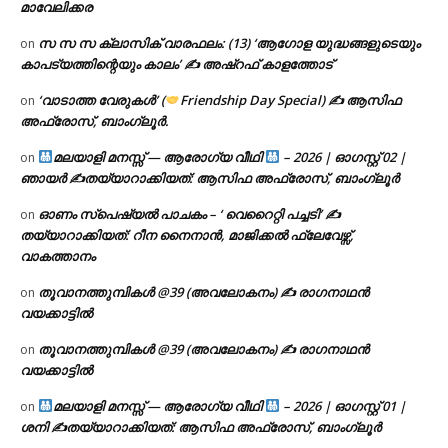
മാവേലിക്കര
സ സ സ ക്ലാസിക് വാരഫലം: (13) ‘ആഗോള യുദ്ധങ്ങളുടെയും
on
കാപട്യത്തിന്റെയും കാലം’ ✍ അഷ്റഫ് കാളത്തോട്
‘വാടാത്ത വേരുകൾ’ (
Friendship Day Special) ✍ ആസിഫ
on
അഫ്രോസ്, ബാംഗ്ലൂർ.
മലയാളി മനസ്സ് — ആരോഗ്യ വീഥി
– 2026 | ഓഗസ്റ്റ് 02 |
on
ഞായർ ✍
തയ്യാറാക്കിയത്: ആസിഫ അഫ്രോസ്, ബാംഗ്ലൂർ
ഓണം സ്പെഷ്യൽ പാചകം – ‘ വെറൈറ്റി പച്ചടി’ ✍
on
തയ്യാറാക്കിയത്: റീന നൈനാൻ, മാജിക്കൽ ഫ്ലേവേഴ്സ്,
വാകത്താനം
തൂവാനത്തുമ്പികൾ @39 (അവലോകനം) ✍ രാഗനാഥൻ
on
വയക്കാട്ടിൽ
തൂവാനത്തുമ്പികൾ @39 (അവലോകനം) ✍ രാഗനാഥൻ
on
വയക്കാട്ടിൽ
മലയാളി മനസ്സ് — ആരോഗ്യ വീഥി
– 2026 | ഓഗസ്റ്റ് 01 |
on
ശനി ✍
തയ്യാറാക്കിയത്: ആസിഫ അഫ്രോസ്, ബാംഗ്ലൂർ