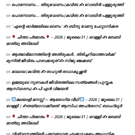
പൊന്നോണം … തിരുവോണം (കവിത) ✍ റോബിൻ പള്ളുരുത്തി
on
പൊന്നോണം … തിരുവോണം (കവിത) ✍ റോബിൻ പള്ളുരുത്തി
on
‘ എന്റെ ഓർമ്മയിലെ ഓണം ‘ ✍ ബിന്ദു വേണു ചോറ്റാനിക്കര
on
ചിന്താ പ്രഭാതം
– 2026 | ജൂലൈ 31 | വെള്ളി ✍
ബേബി
on
മാത്യു അടിമാലി
ആത്മാഭിമാനത്തിന്റെ അതിരുകൾ.. തിരിച്ചറിയാത്തവർക്ക്
on
മുന്നിൽ ജീവിതം പാഴാക്കരുത് ✍️ സിജു ജേക്കബ്
മാലാഖ (കവിത) ✍ രാഹുൽ രാധാകൃഷ്ണൻ
on
ഉമ്മയുടെ നുണകൾ ജീവിതത്തിലെ സത്യങ്ങൾ (പുസ്തക
on
ആസ്വാദനം) ✍ പി എൻ വിജയൻ
മലയാളി മനസ്സ് — ആരോഗ്യ വീഥി
– 2026 | ജൂലൈ 31 |
on
വെള്ളി | ✍
തയ്യാറാക്കിയത്: ആസിഫ അഫ്രോസ്, ബാംഗ്ലൂർ
ചിന്താ പ്രഭാതം
– 2026 | ജൂലൈ 31 | വെള്ളി ✍
ബേബി
on
മാത്യു അടിമാലി
വിശ്വാസത്തിന്റെ പരമ്പരാഗത ചട്ടക്കൂടുകളും ആധുനിക
on