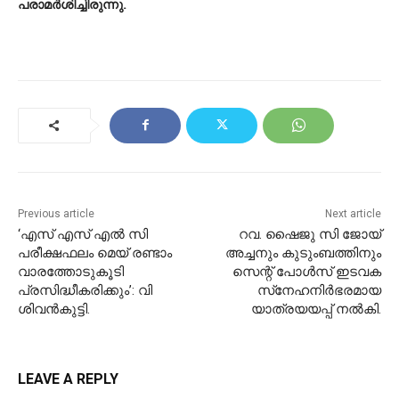
പരാമര്‍ശിച്ചിരുന്നു.
Previous article
Next article
‘എസ് എസ് എൽ സി
റവ. ഷൈജു സി ജോയ്
പരീക്ഷഫലം മെയ് രണ്ടാം
അച്ചനും കുടുംബത്തിനും
വാരത്തോടുകൂടി
സെന്റ് പോൾസ് ഇടവക
പ്രസിദ്ധീകരിക്കും’: വി
സ്‌നേഹനിര്‍ഭരമായ
ശിവൻകുട്ടി.
യാത്രയയപ്പ് നല്‍കി.
LEAVE A REPLY