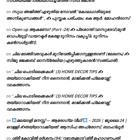
സപര്യയ്ക്ക് പ്രഖ്യാപിച്ച് മന്ത്രി സിപി ജോൺ
സുധ അജിത്ത് എഴുതിയ നോവൽ “കോലധാരിയുടെ
on
അഗ്നികുണ്ഡങ്ങള്‍” , ✍ പുസ്തക പരിചയം: കെ ആർ. മോഹൻദാസ്
Open up ആകണോ? (Part -24) ✍ പ്രശാന്ത് വാസുദേവ് (മുൻ
on
ഡെപ്യൂട്ടി ഡയറക്ടർ കേരള ടൂറിസം വകുപ്പ് & ടൂറിസം
കൺസൾട്ടൻ്റ്).
ചില മടങ്ങിവരവുകൾ മുറിവേൽപ്പിക്കാനുള്ളതാണ്! (ലേഖനം) ✍️
on
സിജു ജേക്കബ്, ഓസ്‌ട്രേലിയ (എഴുത്തുകാരൻ/സഞ്ചാരി)
‘ ചില പൊടിക്കൈകൾ ‘ (3) HOME DECOR TIPS ✍
on
തയ്യാറാക്കിയത്: റീന നൈനാൻ, മാജിക്കൽ ഫ്ലേവേഴ്സ്,
വാകത്താനം
‘ ചില പൊടിക്കൈകൾ ‘ (3) HOME DECOR TIPS ✍
on
തയ്യാറാക്കിയത്: റീന നൈനാൻ, മാജിക്കൽ ഫ്ലേവേഴ്സ്,
വാകത്താനം
മലയാളി മനസ്സ് — ആരോഗ്യ വീഥി
– 2026 | ജൂലൈ 24 |
on
വെള്ളി ✍
തയ്യാറാക്കിയത്: ആസിഫ അഫ്രോസ്, ബാംഗ്ലൂർ
ശ്രീ കോവിൽ ദർശനം (94) ‘വഴുതക്കാട് ശ്രീ മഹാഗണപതി
on