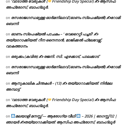
‘വാടാത്ത വേരുകൾ’ (
Friendship Day Special) ✍ ആസിഫ
on
അഫ്രോസ്, ബാംഗ്ലൂർ.
രസരാജഗന്ധമുള്ള ഓർമനിലാവ് (ഓണം സ്‌പെഷ്യൽ) ✍റോമി
on
ബെന്നി
ഓണം സ്പെഷ്യൽ പാചകം – ‘ വെറൈറ്റി പച്ചടി’ ✍
on
തയ്യാറാക്കിയത്: റീന നൈനാൻ, മാജിക്കൽ ഫ്ലേവേഴ്സ്,
വാകത്താനം
ഒരുക്കം (കവിത) ✍ രജനി. സി. എഴക്കാട്, പാലക്കാട്
on
രസരാജഗന്ധമുള്ള ഓർമനിലാവ് (ഓണം സ്‌പെഷ്യൽ) ✍റോമി
on
ബെന്നി
ആനുകാലിക ചിന്തകൾ – (13) ✍ തയ്യാറാക്കിയത്: നിർമല
on
അമ്പാട്ട്
‘വാടാത്ത വേരുകൾ’ (
Friendship Day Special) ✍ ആസിഫ
on
അഫ്രോസ്, ബാംഗ്ലൂർ.
മലയാളി മനസ്സ് — ആരോഗ്യ വീഥി
– 2026 | ഓഗസ്റ്റ് 02 |
on
ഞായർ ✍
തയ്യാറാക്കിയത്: ആസിഫ അഫ്രോസ്, ബാംഗ്ലൂർ