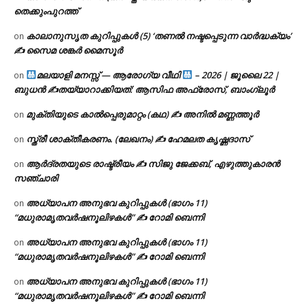
തെക്കുംപുറത്ത്
കാലാനുസൃത കുറിപ്പുകൾ (5) ‘തണൽ നഷ്ടപ്പെടുന്ന വാർദ്ധക്യം’
on
✍ സൈമ ശങ്കർ മൈസൂർ
മലയാളി മനസ്സ് — ആരോഗ്യ വീഥി
– 2026 | ജൂലൈ 22 |
on
ബുധൻ ✍
തയ്യാറാക്കിയത്: ആസിഫ അഫ്രോസ്, ബാംഗ്ലൂർ
മുക്തിയുടെ കാൽപ്പെരുമാറ്റം (കഥ) ✍ അനിൽ മണ്ണത്തൂർ
on
സ്ത്രീ ശാക്തീകരണം. (ലേഖനം) ✍ ഹേമലത കൃഷ്ണദാസ്
on
ആർദ്രതയുടെ രാഷ്ട്രീയം ✍️ സിജു ജേക്കബ്, എഴുത്തുകാരൻ
on
സഞ്ചാരി
അധ്യാപന അനുഭവ കുറിപ്പുകൾ (ഭാഗം 11)
on
“മധുരാമൃതവർഷനൂലിഴകൾ” ✍ റോമി ബെന്നി
അധ്യാപന അനുഭവ കുറിപ്പുകൾ (ഭാഗം 11)
on
“മധുരാമൃതവർഷനൂലിഴകൾ” ✍ റോമി ബെന്നി
അധ്യാപന അനുഭവ കുറിപ്പുകൾ (ഭാഗം 11)
on
“മധുരാമൃതവർഷനൂലിഴകൾ” ✍ റോമി ബെന്നി