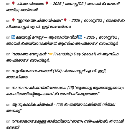
ചിന്താ പ്രഭാതം
– 2026 | ഓഗസ്റ്റ് 02 | ഞായർ ✍
ബേബി
on
മാത്യു അടിമാലി
“ഇന്നത്തെ ചിന്താവിഷയം”
– 2026 | ഓഗസ്റ്റ് 02 | ഞായർ ✍
on
പ്രൊഫസ്സർ എ.വി. ഇട്ടി മാവേലിക്കര
മലയാളി മനസ്സ് — ആരോഗ്യ വീഥി
– 2026 | ഓഗസ്റ്റ് 02 |
on
ഞായർ ✍
തയ്യാറാക്കിയത്: ആസിഫ അഫ്രോസ്, ബാംഗ്ലൂർ
‘വാടാത്ത വേരുകൾ’ (
Friendship Day Special) ✍ ആസിഫ
on
അഫ്രോസ്, ബാംഗ്ലൂർ.
സുവിശേഷ വചനങ്ങൾ (164) പ്രൊഫസ്സർ എ.വി. ഇട്ടി,
on
മാവേലിക്കര
സ സ സ ക്ലാസിക് വാരഫലം: (13) ‘ആഗോള യുദ്ധങ്ങളുടെയും
on
കാപട്യത്തിന്റെയും കാലം’ ✍ അഷ്റഫ് കാളത്തോട്
ആനുകാലിക ചിന്തകൾ – (13) ✍ തയ്യാറാക്കിയത്: നിർമല
on
അമ്പാട്ട്
രസരാജഗന്ധമുള്ള ഓർമനിലാവ് (ഓണം സ്‌പെഷ്യൽ) ✍റോമി
on
ബെന്നി