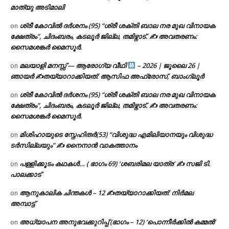
മാത്യു അടിമാലി
ശ്രീ കോവിൽ ദർശനം (95) “ശ്രീ ശക്തി ബാല നര മുഖ വിനായക
on
ക്ഷേത്രം”, ചിദംബരം, കടലൂർ ജില്ല, തമിഴ്നാട്. ✍ അവതരണം:
സൈമശങ്കർ മൈസൂർ.
മലയാളി മനസ്സ് — ആരോഗ്യ വീഥി
– 2026 | ജൂലൈ 26 |
on
ഞായർ ✍
തയ്യാറാക്കിയത്: ആസിഫ അഫ്രോസ്, ബാംഗ്ലൂർ
ശ്രീ കോവിൽ ദർശനം (95) “ശ്രീ ശക്തി ബാല നര മുഖ വിനായക
on
ക്ഷേത്രം”, ചിദംബരം, കടലൂർ ജില്ല, തമിഴ്നാട്. ✍ അവതരണം:
സൈമശങ്കർ മൈസൂർ.
മിശിഹായുടെ സ്നേഹിതർ(53) “വിശുദ്ധ എമിലിയാനയും വിശുദ്ധ
on
ടര്‍സില്ലയും” ✍ നൈനാൻ വാകത്താനം
പള്ളിക്കൂടം കഥകൾ… ( ഭാഗം 69) ‘ശബരിമല യാത്ര’ ✍ സജി ടി.
on
പാലക്കാട്
ആനുകാലിക ചിന്തകൾ – 12 ✍തയ്യാറാക്കിയത്: നിർമല
on
അമ്പാട്ട്
അധ്യാപന അനുഭവക്കുറിപ്പ് (ഭാഗം – 12) ‘പൊന്നീർക്കിൽ കമ്മൽ’
on