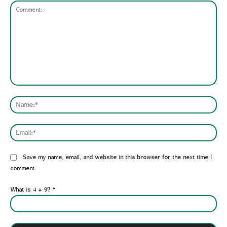
Comment:
Nam
Emai
Website:
Save my name, email, and website in this browser for the next time I
comment.
What is 4 + 9?
*