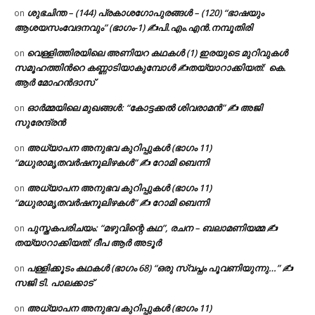
ശുഭചിന്ത – (144) പ്രകാശഗോപുരങ്ങൾ – (120) “ഭാഷയും
on
ആശയസംവേദനവും” (ഭാഗം-1) ✍പി.എം.എൻ.നമ്പൂതിരി
വെള്ളിത്തിരയിലെ അണിയറ കഥകൾ (1) ഇരയുടെ മുറിവുകൾ
on
സമൂഹത്തിന്‍റെ കണ്ണാടിയാകുമ്പോൾ ✍തയ്യാറാക്കിയത്: കെ.
ആര്‍ മോഹന്‍ദാസ്
ഓർമ്മയിലെ മുഖങ്ങൾ: “കോട്ടക്കൽ ശിവരാമൻ” ✍ അജി
on
സുരേന്ദ്രൻ
അധ്യാപന അനുഭവ കുറിപ്പുകൾ (ഭാഗം 11)
on
“മധുരാമൃതവർഷനൂലിഴകൾ” ✍ റോമി ബെന്നി
അധ്യാപന അനുഭവ കുറിപ്പുകൾ (ഭാഗം 11)
on
“മധുരാമൃതവർഷനൂലിഴകൾ” ✍ റോമി ബെന്നി
പുസ്തകപരിചയം: “മഴുവിന്റെ കഥ”, രചന – ബലാമണിയമ്മ ✍
on
തയ്യാറാക്കിയത്: ദീപ ആർ അടൂർ
പള്ളിക്കൂടം കഥകൾ (ഭാഗം 68) “ഒരു സ്വപ്നം പൂവണിയുന്നു…” ✍
on
സജി ടി. പാലക്കാട്
അധ്യാപന അനുഭവ കുറിപ്പുകൾ (ഭാഗം 11)
on