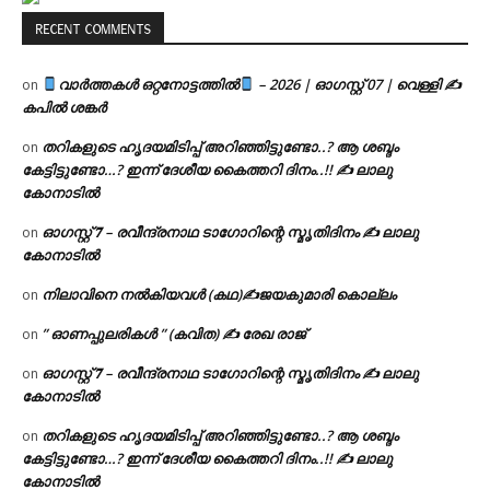
RECENT COMMENTS
വാർത്തകൾ ഒറ്റനോട്ടത്തിൽ
– 2026 | ഓഗസ്റ്റ് 07 | വെള്ളി ✍
on
കപിൽ ശങ്കർ
തറികളുടെ ഹൃദയമിടിപ്പ് അറിഞ്ഞിട്ടുണ്ടോ..? ആ ശബ്ദം
on
കേട്ടിട്ടുണ്ടോ…? ഇന്ന് ദേശീയ കൈത്തറി ദിനം..!! ✍ ലാലു
കോനാടിൽ
ഓഗസ്റ്റ് 𝟕 – രവീന്ദ്രനാഥ ടാഗോറിന്റെ സ്മൃതിദിനം ✍ ലാലു
on
കോനാടിൽ
നിലാവിനെ നൽകിയവൾ (കഥ)✍ജയകുമാരി കൊല്ലം
on
” ഓണപ്പുലരികൾ ” (കവിത) ✍ രേഖ രാജ്
on
ഓഗസ്റ്റ് 𝟕 – രവീന്ദ്രനാഥ ടാഗോറിന്റെ സ്മൃതിദിനം ✍ ലാലു
on
കോനാടിൽ
തറികളുടെ ഹൃദയമിടിപ്പ് അറിഞ്ഞിട്ടുണ്ടോ..? ആ ശബ്ദം
on
കേട്ടിട്ടുണ്ടോ…? ഇന്ന് ദേശീയ കൈത്തറി ദിനം..!! ✍ ലാലു
കോനാടിൽ