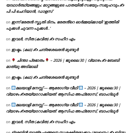
യാഥാർത്ഥ്യങ്ങളും: മാറ്റങ്ങളുടെ പാതയിൽ സഭയും സമൂഹവും ✍
പി പി ചെറിയാൻ, ഡാളസ്
ഇന്ന് ഭരതൻ സ്മൃതി ദിനം. ഭരതൻ്റെ ഓർമ്മയ്ക്കായി ‘ഇത്തിരി
on
പൂക്കൾ ചുവന്ന പൂക്കൾ..’
ഇവൾ, സീത (കവിത) ✍ സഹീറ എം
on
ഇഷ്ടം. (കഥ) ✍ ചന്ദ്രശേഖരൻ മുണ്ടൂർ
on
ചിന്താ പ്രഭാതം
– 2026 | ജൂലൈ 30 | വ്യാഴം ✍
ബേബി
on
മാത്യു അടിമാലി
ഇഷ്ടം. (കഥ) ✍ ചന്ദ്രശേഖരൻ മുണ്ടൂർ
on
മലയാളി മനസ്സ് — ആരോഗ്യ വീഥി
– 2026 | ജൂലൈ 30 |
on
വ്യാഴം ✍
തയ്യാറാക്കിയത്: ആസിഫ അഫ്രോസ്, ബാംഗ്ലൂർ
മലയാളി മനസ്സ് — ആരോഗ്യ വീഥി
– 2026 | ജൂലൈ 30 |
on
വ്യാഴം ✍
തയ്യാറാക്കിയത്: ആസിഫ അഫ്രോസ്, ബാംഗ്ലൂർ
ഇവൾ, സീത (കവിത) ✍ സഹീറ എം
on
ട്രെയിൻ യാത്ര എങ്ങനെ സുരക്ഷിതമാക്കാം (ലേഖനം) ✍ ബിന്ദു
on