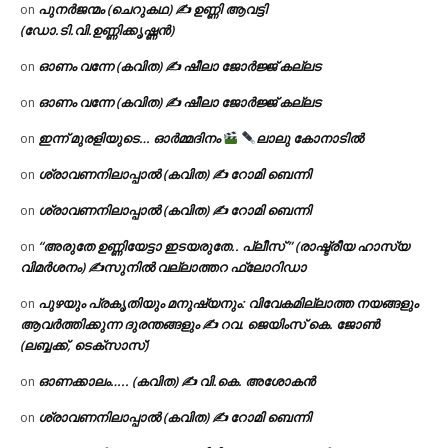
പുനർജന്മം (ചെറുകഥ) ✍ ഉണ്ണി ആവട്ടി
on
(ഡോ.ടി.വി.ഉണ്ണിക്കൃഷ്ണൻ)
ഓണം വന്നേ (കവിത) ✍ ഷീലാ ജോർജ്ജ് കല്ലട
on
ഓണം വന്നേ (കവിത) ✍ ഷീലാ ജോർജ്ജ് കല്ലട
on
ഇന്ന് മുരളിയുടെ… ഓർമ്മദിനം
ലാലു കോനാടിൽ
on
ശ്രാവണനിലാപ്പാൽ (കവിത) ✍ റോമി ബെന്നി
on
ശ്രാവണനിലാപ്പാൽ (കവിത) ✍ റോമി ബെന്നി
on
“അരുതേ ഉണ്ണിയേട്ടാ ഇടയരുതേ.. പ്ലീസ് ” (രാഷ്ട്രീയ ഹാസ്യ
on
വിമർശനം) ✍സുനിൽ വല്ലാത്തറ ഫ്ലോറിഡാ
പുഴയും പ്രകൃതിയും മനുഷ്യനും: വിവേകമില്ലാത്ത നയങ്ങളും
on
ആവർത്തിക്കുന്ന ദുരന്തങ്ങളും ✍ റവ. ജെയിംസ് കെ. ജോൺ
(ലബ്ബക്ക്, ടെക്സാസ്)
ഓണക്കാലം….. (കവിത) ✍ വി.കെ. അശോകൻ
on
ശ്രാവണനിലാപ്പാൽ (കവിത) ✍ റോമി ബെന്നി
on