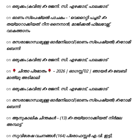
ഒരുക്കം (കവിത) ✍ രജനി. സി. എഴക്കാട്, പാലക്കാട്
on
ഓണം സ്പെഷ്യൽ പാചകം – ‘ വെറൈറ്റി പച്ചടി’ ✍
on
തയ്യാറാക്കിയത്: റീന നൈനാൻ, മാജിക്കൽ ഫ്ലേവേഴ്സ്,
വാകത്താനം
രസരാജഗന്ധമുള്ള ഓർമനിലാവ് (ഓണം സ്‌പെഷ്യൽ) ✍റോമി
on
ബെന്നി
ഒരുക്കം (കവിത) ✍ രജനി. സി. എഴക്കാട്, പാലക്കാട്
on
ചിന്താ പ്രഭാതം
– 2026 | ഓഗസ്റ്റ് 02 | ഞായർ ✍
ബേബി
on
മാത്യു അടിമാലി
ഒരുക്കം (കവിത) ✍ രജനി. സി. എഴക്കാട്, പാലക്കാട്
on
രസരാജഗന്ധമുള്ള ഓർമനിലാവ് (ഓണം സ്‌പെഷ്യൽ) ✍റോമി
on
ബെന്നി
ആനുകാലിക ചിന്തകൾ – (13) ✍ തയ്യാറാക്കിയത്: നിർമല
on
അമ്പാട്ട്
സുവിശേഷ വചനങ്ങൾ (164) പ്രൊഫസ്സർ എ.വി. ഇട്ടി,
on