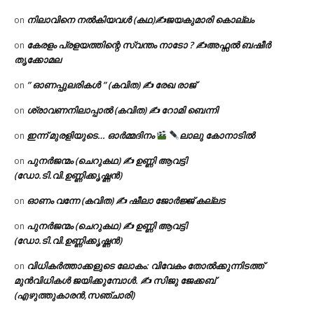
നിലാവിനെ നൽകിയവൾ (കഥ)✍ജയകുമാരി കൊല്ലം
on
കേരളം പ്രളയത്തിന്റെ സ്വന്തം നാടോ ? ✍️അഫ്സൽ ബഷീർ
on
തൃക്കോമല
” ഓണപ്പുലരികൾ ” (കവിത) ✍ രേഖ രാജ്
on
ശ്രാവണനിലാപ്പാൽ (കവിത) ✍ റോമി ബെന്നി
on
ഇന്ന് മുരളിയുടെ… ഓർമ്മദിനം
ലാലു കോനാടിൽ
on
പുനർജന്മം (ചെറുകഥ) ✍ ഉണ്ണി ആവട്ടി
on
(ഡോ.ടി.വി.ഉണ്ണിക്കൃഷ്ണൻ)
ഓണം വന്നേ (കവിത) ✍ ഷീലാ ജോർജ്ജ് കല്ലട
on
പുനർജന്മം (ചെറുകഥ) ✍ ഉണ്ണി ആവട്ടി
on
(ഡോ.ടി.വി.ഉണ്ണിക്കൃഷ്ണൻ)
വിധികർത്താക്കളുടെ ലോകം: വിവേകം തോൽക്കുന്നിടത്ത്
on
മുൻവിധികൾ ജയിക്കുമ്പോൾ. ✍️ സിജു ജേക്കബ്
(എഴുത്തുകാരൻ,സഞ്ചാരി)