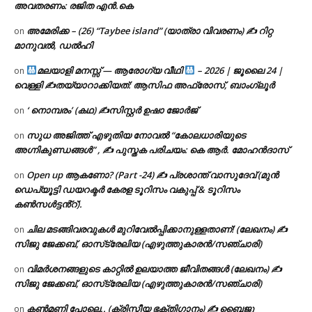
അവതരണം: രജിത എൻ.കെ
അമേരിക്ക – (26) “Taybee island” (യാത്രാ വിവരണം) ✍ റിറ്റ
on
മാനുവൽ, ഡൽഹി
മലയാളി മനസ്സ് — ആരോഗ്യ വീഥി
– 2026 | ജൂലൈ 24 |
on
വെള്ളി ✍
തയ്യാറാക്കിയത്: ആസിഫ അഫ്രോസ്, ബാംഗ്ലൂർ
‘ നൊമ്പരം’ (കഥ) ✍സിസ്റ്റർ ഉഷാ ജോർജ്
on
സുധ അജിത്ത് എഴുതിയ നോവൽ “കോലധാരിയുടെ
on
അഗ്നികുണ്ഡങ്ങള്‍” , ✍ പുസ്തക പരിചയം: കെ ആർ. മോഹൻദാസ്
Open up ആകണോ? (Part -24) ✍ പ്രശാന്ത് വാസുദേവ് (മുൻ
on
ഡെപ്യൂട്ടി ഡയറക്ടർ കേരള ടൂറിസം വകുപ്പ് & ടൂറിസം
കൺസൾട്ടൻ്റ്).
ചില മടങ്ങിവരവുകൾ മുറിവേൽപ്പിക്കാനുള്ളതാണ്! (ലേഖനം) ✍️
on
സിജു ജേക്കബ്, ഓസ്‌ട്രേലിയ (എഴുത്തുകാരൻ/സഞ്ചാരി)
വിമർശനങ്ങളുടെ കാറ്റിൽ ഉലയാത്ത ജീവിതങ്ങൾ (ലേഖനം) ✍️
on
സിജു ജേക്കബ്, ഓസ്‌ട്രേലിയ (എഴുത്തുകാരൻ/സഞ്ചാരി)
കൺമണി പോലെ.. (ക്രിസ്തീയ ഭക്തിഗാനം) ✍ ബൈജു
on