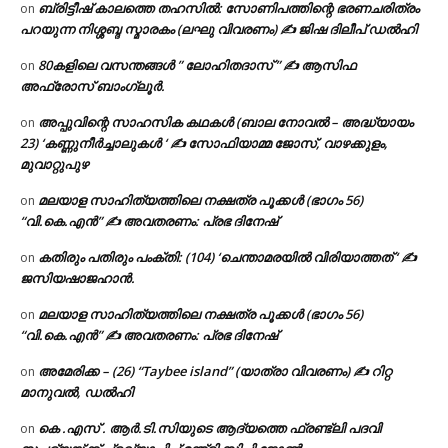
ബ്രിട്ടീഷ് കാലത്തെ തഹസിൽ: സോണിപത്തിന്റെ ഭരണചരിത്രം
on
പറയുന്ന നിശ്ശബ്ദ സ്മാരകം (ലഘു വിവരണം) ✍ ജിഷ ദിലീപ് ഡൽഹി
80കളിലെ വസന്തങ്ങൾ ” ലോഹിതദാസ് ” ✍ ആസിഫ
on
അഫ്രോസ് ബാംഗ്ലൂർ.
അപ്പുവിന്റെ സാഹസിക കഥകൾ (ബാല നോവൽ – അദ്ധ്യായം
on
23) ‘കണ്ണുനീർച്ചാലുകൾ ‘ ✍ സോഫിയാമ്മ ജോസ്, വാഴക്കുളം,
മുവാറ്റുപുഴ
മലയാള സാഹിത്യത്തിലെ നക്ഷത്ര പൂക്കൾ (ഭാഗം 56)
on
“വി.കെ.എൻ” ✍ അവതരണം: പ്രഭ ദിനേഷ്
കതിരും പതിരും പംക്തി: (104) ‘ചെന്താമരയിൽ വിരിയാത്തത് ‘ ✍
on
ജസിയഷാജഹാൻ.
മലയാള സാഹിത്യത്തിലെ നക്ഷത്ര പൂക്കൾ (ഭാഗം 56)
on
“വി.കെ.എൻ” ✍ അവതരണം: പ്രഭ ദിനേഷ്
അമേരിക്ക – (26) “Taybee island” (യാത്രാ വിവരണം) ✍ റിറ്റ
on
മാനുവൽ, ഡൽഹി
കെ .എസ് . ആർ.ടി.സിയുടെ ആദ്യത്തെ ഫ്രണ്ട്ലി പദവി
on