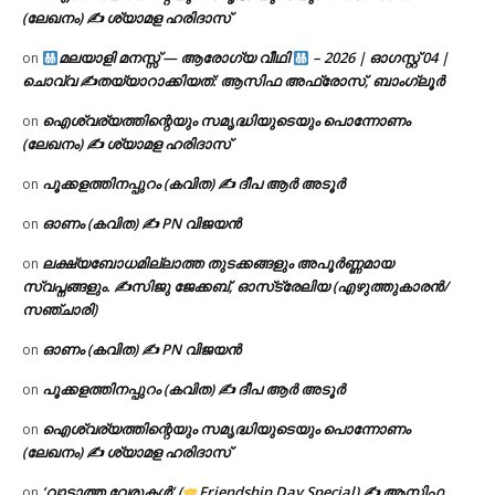
(ലേഖനം) ✍ ശ്യാമള ഹരിദാസ്
മലയാളി മനസ്സ് — ആരോഗ്യ വീഥി
– 2026 | ഓഗസ്റ്റ് 04 |
on
ചൊവ്വ ✍
തയ്യാറാക്കിയത്: ആസിഫ അഫ്രോസ്, ബാംഗ്ലൂർ
ഐശ്വര്യത്തിന്റെയും സമൃദ്ധിയുടെയും പൊന്നോണം
on
(ലേഖനം) ✍ ശ്യാമള ഹരിദാസ്
പൂക്കളത്തിനപ്പുറം (കവിത) ✍ ദീപ ആർ അടൂർ
on
ഓണം (കവിത) ✍ PN വിജയൻ
on
ലക്ഷ്യബോധമില്ലാത്ത തുടക്കങ്ങളും അപൂർണ്ണമായ
on
സ്വപ്നങ്ങളും. ✍️സിജു ജേക്കബ്, ഓസ്‌ട്രേലിയ (എഴുത്തുകാരൻ/
സഞ്ചാരി)
ഓണം (കവിത) ✍ PN വിജയൻ
on
പൂക്കളത്തിനപ്പുറം (കവിത) ✍ ദീപ ആർ അടൂർ
on
ഐശ്വര്യത്തിന്റെയും സമൃദ്ധിയുടെയും പൊന്നോണം
on
(ലേഖനം) ✍ ശ്യാമള ഹരിദാസ്