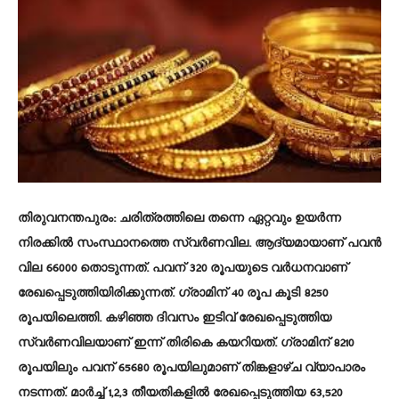
തിരുവനന്തപുരം
: ചരിത്രത്തിലെ തന്നെ ഏറ്റവും ഉയർന്ന
നിരക്കിൽ സംസ്ഥാനത്തെ സ്വർണവില. ആദ്യമായാണ് പവൻ
വില 66000 തൊടുന്നത്. പവന് 320 രൂപയുടെ വർധനവാണ്
രേഖപ്പെടുത്തിയിരിക്കുന്നത്. ഗ്രാമിന് 40 രൂപ കൂടി 8250
രൂപയിലെത്തി. കഴിഞ്ഞ ദിവസം ഇടിവ് രേഖപ്പെടുത്തിയ
സ്വർണവിലയാണ് ഇന്ന് തിരികെ കയറിയത്. ഗ്രാമിന് 8210
രൂപയിലും പവന് 65680 രൂപയിലുമാണ് തിങ്കളാഴ്ച വ്യാപാരം
നടന്നത്. മാർച്ച് 1,2,3 തീയതികളിൽ രേഖപ്പെടുത്തിയ 63,520