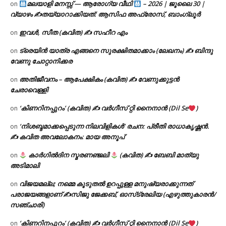
മലയാളി മനസ്സ് — ആരോഗ്യ വീഥി
– 2026 | ജൂലൈ 30 |
on
വ്യാഴം ✍
തയ്യാറാക്കിയത്: ആസിഫ അഫ്രോസ്, ബാംഗ്ലൂർ
ഇവൾ, സീത (കവിത) ✍ സഹീറ എം
on
ട്രെയിൻ യാത്ര എങ്ങനെ സുരക്ഷിതമാക്കാം (ലേഖനം) ✍ ബിന്ദു
on
വേണു ചോറ്റാനിക്കര
അതിജീവനം – ആപേക്ഷികം (കവിത) ✍ വേണുക്കുട്ടൻ
on
ചേരാവെള്ളി
‘കിണറിനപ്പുറം’ (കവിത) ✍ വർഗീസ് റ്റി നൈനാൻ (Dil Se
)
on
‘നിശബ്ദമാക്കപ്പെടുന്ന നിലവിളികൾ’ രചന: പ്രീതി രാധാകൃഷ്ണൻ.
on
✍ കവിത അവലോകനം: മായ അനൂപ്
കാർഗിൽദിന സ്മരണഞ്ജലി
(കവിത) ✍ ബേബി മാത്യു
on
അടിമാലി
വിജയമല്ല; നമ്മെ കൂടുതൽ ഉറപ്പുള്ള മനുഷ്യരാക്കുന്നത്
on
പരാജയങ്ങളാണ് ✍️സിജു ജേക്കബ്, ഓസ്‌ട്രേലിയ (എഴുത്തുകാരൻ/
സഞ്ചാരി)
‘കിണറിനപ്പുറം’ (കവിത) ✍ വർഗീസ് റ്റി നൈനാൻ (Dil Se
)
on