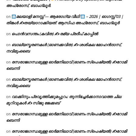
‘വാടാത്ത വേരുകൾ’ (
Friendship Day Special) ✍ ആസിഫ
on
അഫ്രോസ്, ബാംഗ്ലൂർ.
മലയാളി മനസ്സ് — ആരോഗ്യ വീഥി
– 2026 | ഓഗസ്റ്റ് 03 |
on
തിങ്കൾ ✍
തയ്യാറാക്കിയത്: ആസിഫ അഫ്രോസ്, ബാംഗ്ലൂർ
പൊൻവസന്തം (കവിത) ✍ രമ്യ പ്രദീപ് കാപ്പിൽ
on
ബാല്യസ്മരണകൾ (ഓണക്കവിത) ✍ ശശികല മോഹൻദാസ്,
on
നവിമുംബൈ
രസരാജഗന്ധമുള്ള ഓർമനിലാവ് (ഓണം സ്‌പെഷ്യൽ) ✍റോമി
on
ബെന്നി
ബാല്യസ്മരണകൾ (ഓണക്കവിത) ✍ ശശികല മോഹൻദാസ്,
on
നവിമുംബൈ
വാക്കിനും പ്രവൃത്തിക്കുമപ്പുറം: തുന്നിച്ചേർക്കാനാവാത്ത ചില
on
മുറിവുകൾ ✍️ സിജു ജേക്കബ്
രസരാജഗന്ധമുള്ള ഓർമനിലാവ് (ഓണം സ്‌പെഷ്യൽ) ✍റോമി
on
ബെന്നി
രസരാജഗന്ധമുള്ള ഓർമനിലാവ് (ഓണം സ്‌പെഷ്യൽ) ✍റോമി
on