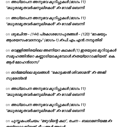
അധ്യാപന അനുഭവ കുറിപ്പുകൾ (ഭാഗം 11)
on
“മധുരാമൃതവർഷനൂലിഴകൾ” ✍ റോമി ബെന്നി
അധ്യാപന അനുഭവ കുറിപ്പുകൾ (ഭാഗം 11)
on
“മധുരാമൃതവർഷനൂലിഴകൾ” ✍ റോമി ബെന്നി
ശുഭചിന്ത – (144) പ്രകാശഗോപുരങ്ങൾ – (120) “ഭാഷയും
on
ആശയസംവേദനവും” (ഭാഗം-1) ✍പി.എം.എൻ.നമ്പൂതിരി
വെള്ളിത്തിരയിലെ അണിയറ കഥകൾ (1) ഇരയുടെ മുറിവുകൾ
on
സമൂഹത്തിന്‍റെ കണ്ണാടിയാകുമ്പോൾ ✍തയ്യാറാക്കിയത്: കെ.
ആര്‍ മോഹന്‍ദാസ്
ഓർമ്മയിലെ മുഖങ്ങൾ: “കോട്ടക്കൽ ശിവരാമൻ” ✍ അജി
on
സുരേന്ദ്രൻ
അധ്യാപന അനുഭവ കുറിപ്പുകൾ (ഭാഗം 11)
on
“മധുരാമൃതവർഷനൂലിഴകൾ” ✍ റോമി ബെന്നി
അധ്യാപന അനുഭവ കുറിപ്പുകൾ (ഭാഗം 11)
on
“മധുരാമൃതവർഷനൂലിഴകൾ” ✍ റോമി ബെന്നി
പുസ്തകപരിചയം: “മഴുവിന്റെ കഥ”, രചന – ബലാമണിയമ്മ ✍
on