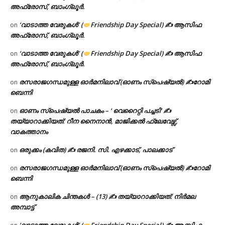
അഫ്രോസ്, ബാംഗ്ലൂർ.
‘വാടാത്ത വേരുകൾ’ (
Friendship Day Special) ✍ ആസിഫ
on
അഫ്രോസ്, ബാംഗ്ലൂർ.
‘വാടാത്ത വേരുകൾ’ (
Friendship Day Special) ✍ ആസിഫ
on
അഫ്രോസ്, ബാംഗ്ലൂർ.
രസരാജഗന്ധമുള്ള ഓർമനിലാവ് (ഓണം സ്‌പെഷ്യൽ) ✍റോമി
on
ബെന്നി
ഓണം സ്പെഷ്യൽ പാചകം – ‘ വെറൈറ്റി പച്ചടി’ ✍
on
തയ്യാറാക്കിയത്: റീന നൈനാൻ, മാജിക്കൽ ഫ്ലേവേഴ്സ്,
വാകത്താനം
ഒരുക്കം (കവിത) ✍ രജനി. സി. എഴക്കാട്, പാലക്കാട്
on
രസരാജഗന്ധമുള്ള ഓർമനിലാവ് (ഓണം സ്‌പെഷ്യൽ) ✍റോമി
on
ബെന്നി
ആനുകാലിക ചിന്തകൾ – (13) ✍ തയ്യാറാക്കിയത്: നിർമല
on
അമ്പാട്ട്