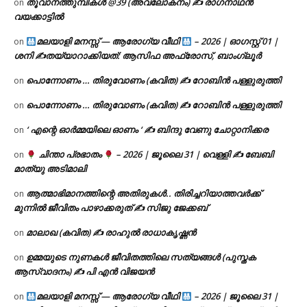
തൂവാനത്തുമ്പികൾ @39 (അവലോകനം) ✍ രാഗനാഥൻ
on
വയക്കാട്ടിൽ
മലയാളി മനസ്സ് — ആരോഗ്യ വീഥി
– 2026 | ഓഗസ്റ്റ് 01 |
on
ശനി ✍
തയ്യാറാക്കിയത്: ആസിഫ അഫ്രോസ്, ബാംഗ്ലൂർ
പൊന്നോണം … തിരുവോണം (കവിത) ✍ റോബിൻ പള്ളുരുത്തി
on
പൊന്നോണം … തിരുവോണം (കവിത) ✍ റോബിൻ പള്ളുരുത്തി
on
‘ എന്റെ ഓർമ്മയിലെ ഓണം ‘ ✍ ബിന്ദു വേണു ചോറ്റാനിക്കര
on
ചിന്താ പ്രഭാതം
– 2026 | ജൂലൈ 31 | വെള്ളി ✍
ബേബി
on
മാത്യു അടിമാലി
ആത്മാഭിമാനത്തിന്റെ അതിരുകൾ.. തിരിച്ചറിയാത്തവർക്ക്
on
മുന്നിൽ ജീവിതം പാഴാക്കരുത് ✍️ സിജു ജേക്കബ്
മാലാഖ (കവിത) ✍ രാഹുൽ രാധാകൃഷ്ണൻ
on
ഉമ്മയുടെ നുണകൾ ജീവിതത്തിലെ സത്യങ്ങൾ (പുസ്തക
on
ആസ്വാദനം) ✍ പി എൻ വിജയൻ
മലയാളി മനസ്സ് — ആരോഗ്യ വീഥി
– 2026 | ജൂലൈ 31 |
on