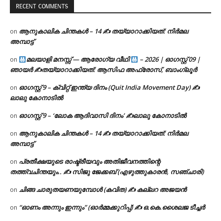
RECENT COMMENTS
ആനുകാലിക ചിന്തകൾ – 14 ✍ തയ്യാറാക്കിയത്: നിർമല
on
അമ്പാട്ട്
മലയാളി മനസ്സ് — ആരോഗ്യ വീഥി
– 2026 | ഓഗസ്റ്റ് 09 |
on
ഞായർ ✍
തയ്യാറാക്കിയത്: ആസിഫ അഫ്രോസ്, ബാംഗ്ലൂർ
ഓഗസ്റ്റ് 9 – ക്വിറ്റ് ഇന്ത്യ ദിനം (Quit India Movement Day) ✍
on
ലാലു കോനാടിൽ
ഓഗസ്റ്റ് 9 – ‘ലോക ആദിവാസി ദിനം’ ✍️ലാലു കോനാടിൽ
on
ആനുകാലിക ചിന്തകൾ – 14 ✍ തയ്യാറാക്കിയത്: നിർമല
on
അമ്പാട്ട്
പ്രതീക്ഷയുടെ രാഷ്ട്രീയവും അതിജീവനത്തിന്റെ
on
തത്ത്വചിന്തയും.. ✍️ സിജു ജേക്കബ് (എഴുത്തുകാരൻ, സഞ്ചാരി)
ചിങ്ങ ചാരുതയണയുമ്പോൾ (കവിത) ✍ കല്ലറ അജയൻ
on
“ഓണം അന്നും ഇന്നും” (ഓർമ്മക്കുറിപ്പ്) ✍ ഒ.കെ.ശൈലജ ടീച്ചർ
on