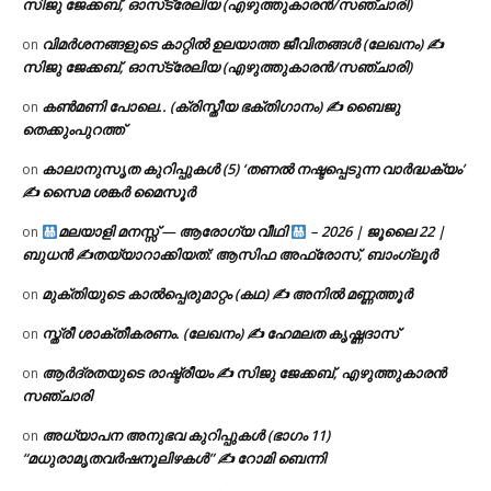
സിജു ജേക്കബ്, ഓസ്‌ട്രേലിയ (എഴുത്തുകാരൻ/സഞ്ചാരി)
വിമർശനങ്ങളുടെ കാറ്റിൽ ഉലയാത്ത ജീവിതങ്ങൾ (ലേഖനം) ✍️
on
സിജു ജേക്കബ്, ഓസ്‌ട്രേലിയ (എഴുത്തുകാരൻ/സഞ്ചാരി)
കൺമണി പോലെ.. (ക്രിസ്തീയ ഭക്തിഗാനം) ✍ ബൈജു
on
തെക്കുംപുറത്ത്
കാലാനുസൃത കുറിപ്പുകൾ (5) ‘തണൽ നഷ്ടപ്പെടുന്ന വാർദ്ധക്യം’
on
✍ സൈമ ശങ്കർ മൈസൂർ
മലയാളി മനസ്സ് — ആരോഗ്യ വീഥി
– 2026 | ജൂലൈ 22 |
on
ബുധൻ ✍
തയ്യാറാക്കിയത്: ആസിഫ അഫ്രോസ്, ബാംഗ്ലൂർ
മുക്തിയുടെ കാൽപ്പെരുമാറ്റം (കഥ) ✍ അനിൽ മണ്ണത്തൂർ
on
സ്ത്രീ ശാക്തീകരണം. (ലേഖനം) ✍ ഹേമലത കൃഷ്ണദാസ്
on
ആർദ്രതയുടെ രാഷ്ട്രീയം ✍️ സിജു ജേക്കബ്, എഴുത്തുകാരൻ
on
സഞ്ചാരി
അധ്യാപന അനുഭവ കുറിപ്പുകൾ (ഭാഗം 11)
on
“മധുരാമൃതവർഷനൂലിഴകൾ” ✍ റോമി ബെന്നി