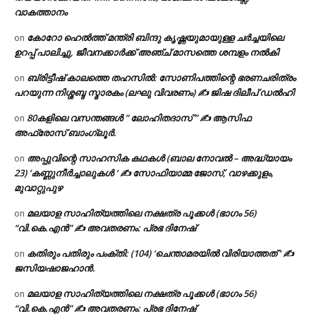
തയ്യാറാക്കിയത്: റീന നൈനാൻ, മാജിക്കൽ ഫ്ലേവേഴ്സ്,
വാകത്താനം
കോറോ ഹെൽത്ത് മന്ത്രി ബിന്ദു കൃഷ്ണയുമായുള്ള ചർച്ചയിലെ
on
ഉറപ്പ് പാലിച്ചു, ജീവനക്കാർക്ക് അഞ്ച് മാസത്തെ ശമ്പളം നൽകി
ബ്രിട്ടീഷ് കാലത്തെ തഹസിൽ: സോണിപത്തിന്റെ ഭരണചരിത്രം
on
പറയുന്ന നിശ്ശബ്ദ സ്മാരകം (ലഘു വിവരണം) ✍ ജിഷ ദിലീപ് ഡൽഹി
80കളിലെ വസന്തങ്ങൾ ” ലോഹിതദാസ് ” ✍ ആസിഫ
on
അഫ്രോസ് ബാംഗ്ലൂർ.
അപ്പുവിന്റെ സാഹസിക കഥകൾ (ബാല നോവൽ – അദ്ധ്യായം
on
23) ‘കണ്ണുനീർച്ചാലുകൾ ‘ ✍ സോഫിയാമ്മ ജോസ്, വാഴക്കുളം,
മുവാറ്റുപുഴ
മലയാള സാഹിത്യത്തിലെ നക്ഷത്ര പൂക്കൾ (ഭാഗം 56)
on
“വി.കെ.എൻ” ✍ അവതരണം: പ്രഭ ദിനേഷ്
കതിരും പതിരും പംക്തി: (104) ‘ചെന്താമരയിൽ വിരിയാത്തത് ‘ ✍
on
ജസിയഷാജഹാൻ.
മലയാള സാഹിത്യത്തിലെ നക്ഷത്ര പൂക്കൾ (ഭാഗം 56)
on
“വി.കെ.എൻ” ✍ അവതരണം: പ്രഭ ദിനേഷ്