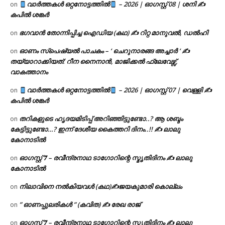
വാർത്തകൾ ഒറ്റനോട്ടത്തിൽ
– 2026 | ഓഗസ്റ്റ് 08 | ശനി ✍
on
കപിൽ ശങ്കർ
ഭഗവാൻ തോന്നിപ്പിച്ച ഐഡിയ (കഥ) ✍ റിറ്റ മാനുവൽ, ഡൽഹി
on
ഓണം സ്പെഷ്യൽ പാചകം – ‘ ചെറുനാരങ്ങ അച്ചാർ ‘ ✍
on
തയ്യാറാക്കിയത്: റീന നൈനാൻ, മാജിക്കൽ ഫ്ലേവേഴ്സ്,
വാകത്താനം
വാർത്തകൾ ഒറ്റനോട്ടത്തിൽ
– 2026 | ഓഗസ്റ്റ് 07 | വെള്ളി ✍
on
കപിൽ ശങ്കർ
തറികളുടെ ഹൃദയമിടിപ്പ് അറിഞ്ഞിട്ടുണ്ടോ..? ആ ശബ്ദം
on
കേട്ടിട്ടുണ്ടോ…? ഇന്ന് ദേശീയ കൈത്തറി ദിനം..!! ✍ ലാലു
കോനാടിൽ
ഓഗസ്റ്റ് 𝟕 – രവീന്ദ്രനാഥ ടാഗോറിന്റെ സ്മൃതിദിനം ✍ ലാലു
on
കോനാടിൽ
നിലാവിനെ നൽകിയവൾ (കഥ)✍ജയകുമാരി കൊല്ലം
on
” ഓണപ്പുലരികൾ ” (കവിത) ✍ രേഖ രാജ്
on
ഓഗസ്റ്റ് 𝟕 – രവീന്ദ്രനാഥ ടാഗോറിന്റെ സ്മൃതിദിനം ✍ ലാലു
on