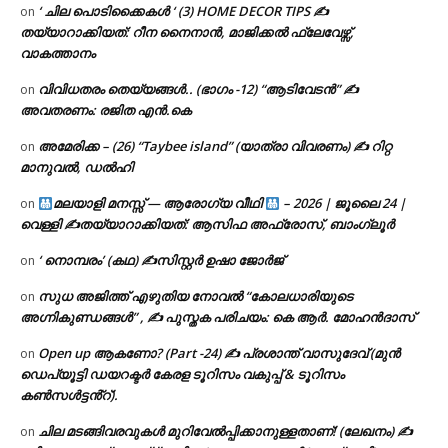
‘ ചില പൊടിക്കൈകൾ ‘ (3) HOME DECOR TIPS ✍
on
തയ്യാറാക്കിയത്: റീന നൈനാൻ, മാജിക്കൽ ഫ്ലേവേഴ്സ്,
വാകത്താനം
വിവിധതരം തെയ്യങ്ങൾ.. (ഭാഗം -12) “ആടിവേടൻ” ✍
on
അവതരണം: രജിത എൻ.കെ
അമേരിക്ക – (26) “Taybee island” (യാത്രാ വിവരണം) ✍ റിറ്റ
on
മാനുവൽ, ഡൽഹി
മലയാളി മനസ്സ് — ആരോഗ്യ വീഥി
– 2026 | ജൂലൈ 24 |
on
വെള്ളി ✍
തയ്യാറാക്കിയത്: ആസിഫ അഫ്രോസ്, ബാംഗ്ലൂർ
‘ നൊമ്പരം’ (കഥ) ✍സിസ്റ്റർ ഉഷാ ജോർജ്
on
സുധ അജിത്ത് എഴുതിയ നോവൽ “കോലധാരിയുടെ
on
അഗ്നികുണ്ഡങ്ങള്‍” , ✍ പുസ്തക പരിചയം: കെ ആർ. മോഹൻദാസ്
Open up ആകണോ? (Part -24) ✍ പ്രശാന്ത് വാസുദേവ് (മുൻ
on
ഡെപ്യൂട്ടി ഡയറക്ടർ കേരള ടൂറിസം വകുപ്പ് & ടൂറിസം
കൺസൾട്ടൻ്റ്).
ചില മടങ്ങിവരവുകൾ മുറിവേൽപ്പിക്കാനുള്ളതാണ്! (ലേഖനം) ✍️
on