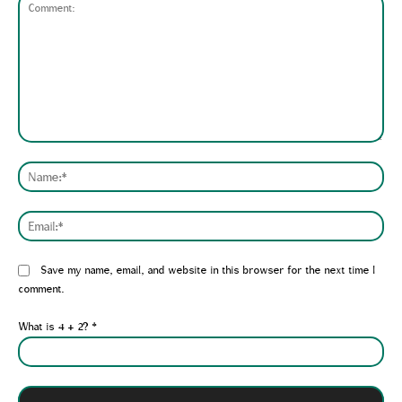
Comment:
Nam
Emai
Website:
Save my name, email, and website in this browser for the next time I
comment.
What is 4 + 2?
*