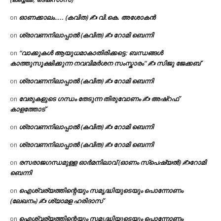
(ലബ്ബക്ക്, ടെക്സാസ്)
ഓണക്കാലം….. (കവിത) ✍ വി.കെ. അശോകൻ
on
ശ്രാവണനിലാപ്പാൽ (കവിത) ✍ റോമി ബെന്നി
on
“വാക്കുകൾ ആയുധമാകാതിരിക്കട്ടെ: ബന്ധങ്ങൾ
on
കാത്തുസൂക്ഷിക്കുന്ന നവവിമർശന സംസ്കാരം” ✍️ സിജു ജേക്കബ്
ശ്രാവണനിലാപ്പാൽ (കവിത) ✍ റോമി ബെന്നി
on
വേരുകളുടെ ഗന്ധം തേടുന്ന തിരുവോണം ✍ അഷ്റഫ്
on
കാളത്തോട്
ശ്രാവണനിലാപ്പാൽ (കവിത) ✍ റോമി ബെന്നി
on
ശ്രാവണനിലാപ്പാൽ (കവിത) ✍ റോമി ബെന്നി
on
രസരാജഗന്ധമുള്ള ഓർമനിലാവ് (ഓണം സ്‌പെഷ്യൽ) ✍റോമി
on
ബെന്നി
ഐശ്വര്യത്തിന്റെയും സമൃദ്ധിയുടെയും പൊന്നോണം
on
(ലേഖനം) ✍ ശ്യാമള ഹരിദാസ്
ഐശ്വര്യത്തിന്റെയും സമൃദ്ധിയുടെയും പൊന്നോണം
on