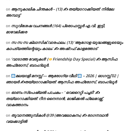
ആനുകാലിക ചിന്തകൾ – (13) ✍ തയ്യാറാക്കിയത്: നിർമല
on
അമ്പാട്ട്
സുവിശേഷ വചനങ്ങൾ (164) പ്രൊഫസ്സർ എ.വി. ഇട്ടി,
on
മാവേലിക്കര
സ സ സ ക്ലാസിക് വാരഫലം: (13) ‘ആഗോള യുദ്ധങ്ങളുടെയും
on
കാപട്യത്തിന്റെയും കാലം’ ✍ അഷ്റഫ് കാളത്തോട്
‘വാടാത്ത വേരുകൾ’ (
Friendship Day Special) ✍ ആസിഫ
on
അഫ്രോസ്, ബാംഗ്ലൂർ.
മലയാളി മനസ്സ് — ആരോഗ്യ വീഥി
– 2026 | ഓഗസ്റ്റ് 02 |
on
ഞായർ ✍
തയ്യാറാക്കിയത്: ആസിഫ അഫ്രോസ്, ബാംഗ്ലൂർ
ഓണം സ്പെഷ്യൽ പാചകം – ‘ വെറൈറ്റി പച്ചടി’ ✍
on
തയ്യാറാക്കിയത്: റീന നൈനാൻ, മാജിക്കൽ ഫ്ലേവേഴ്സ്,
വാകത്താനം
തൂവാനത്തുമ്പികൾ @39 (അവലോകനം) ✍ രാഗനാഥൻ
on
വയക്കാട്ടിൽ