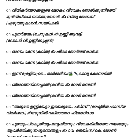
(ഡോ.ടി.വി.ഉണ്ണിക്കൃഷ്ണൻ)
വിധികർത്താക്കളുടെ ലോകം: വിവേകം തോൽക്കുന്നിടത്ത്
on
മുൻവിധികൾ ജയിക്കുമ്പോൾ. ✍️ സിജു ജേക്കബ്
(എഴുത്തുകാരൻ,സഞ്ചാരി)
പുനർജന്മം (ചെറുകഥ) ✍ ഉണ്ണി ആവട്ടി
on
(ഡോ.ടി.വി.ഉണ്ണിക്കൃഷ്ണൻ)
ഓണം വന്നേ (കവിത) ✍ ഷീലാ ജോർജ്ജ് കല്ലട
on
ഓണം വന്നേ (കവിത) ✍ ഷീലാ ജോർജ്ജ് കല്ലട
on
ഇന്ന് മുരളിയുടെ… ഓർമ്മദിനം
ലാലു കോനാടിൽ
on
ശ്രാവണനിലാപ്പാൽ (കവിത) ✍ റോമി ബെന്നി
on
ശ്രാവണനിലാപ്പാൽ (കവിത) ✍ റോമി ബെന്നി
on
“അരുതേ ഉണ്ണിയേട്ടാ ഇടയരുതേ.. പ്ലീസ് ” (രാഷ്ട്രീയ ഹാസ്യ
on
വിമർശനം) ✍സുനിൽ വല്ലാത്തറ ഫ്ലോറിഡാ
പുഴയും പ്രകൃതിയും മനുഷ്യനും: വിവേകമില്ലാത്ത നയങ്ങളും
on
ആവർത്തിക്കുന്ന ദുരന്തങ്ങളും ✍ റവ. ജെയിംസ് കെ. ജോൺ