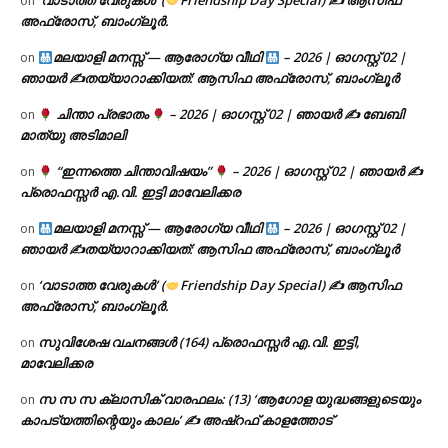
‘വാടാത്ത വേരുകൾ’ (
Friendship Day Special) ✍ ആസിഫ
on
അഫ്രോസ്, ബാംഗ്ലൂർ.
മലയാളി മനസ്സ് — ആരോഗ്യ വീഥി
– 2026 | ഓഗസ്റ്റ് 02 |
on
ഞായർ ✍
തയ്യാറാക്കിയത്: ആസിഫ അഫ്രോസ്, ബാംഗ്ലൂർ
ചിന്താ പ്രഭാതം
– 2026 | ഓഗസ്റ്റ് 02 | ഞായർ ✍
ബേബി
on
മാത്യു അടിമാലി
“ഇന്നത്തെ ചിന്താവിഷയം”
– 2026 | ഓഗസ്റ്റ് 02 | ഞായർ ✍
on
പ്രൊഫസ്സർ എ.വി. ഇട്ടി മാവേലിക്കര
മലയാളി മനസ്സ് — ആരോഗ്യ വീഥി
– 2026 | ഓഗസ്റ്റ് 02 |
on
ഞായർ ✍
തയ്യാറാക്കിയത്: ആസിഫ അഫ്രോസ്, ബാംഗ്ലൂർ
‘വാടാത്ത വേരുകൾ’ (
Friendship Day Special) ✍ ആസിഫ
on
അഫ്രോസ്, ബാംഗ്ലൂർ.
സുവിശേഷ വചനങ്ങൾ (164) പ്രൊഫസ്സർ എ.വി. ഇട്ടി,
on
മാവേലിക്കര
സ സ സ ക്ലാസിക് വാരഫലം: (13) ‘ആഗോള യുദ്ധങ്ങളുടെയും
on
കാപട്യത്തിന്റെയും കാലം’ ✍ അഷ്റഫ് കാളത്തോട്