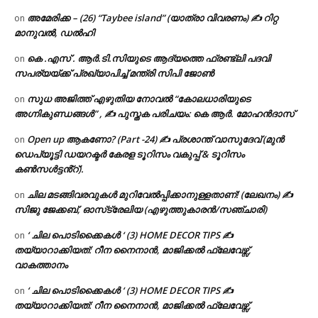
അമേരിക്ക – (26) “Taybee island” (യാത്രാ വിവരണം) ✍ റിറ്റ
on
മാനുവൽ, ഡൽഹി
കെ .എസ് . ആർ.ടി.സിയുടെ ആദ്യത്തെ ഫ്രണ്ട്ലി പദവി
on
സപര്യയ്ക്ക് പ്രഖ്യാപിച്ച് മന്ത്രി സിപി ജോൺ
സുധ അജിത്ത് എഴുതിയ നോവൽ “കോലധാരിയുടെ
on
അഗ്നികുണ്ഡങ്ങള്‍” , ✍ പുസ്തക പരിചയം: കെ ആർ. മോഹൻദാസ്
Open up ആകണോ? (Part -24) ✍ പ്രശാന്ത് വാസുദേവ് (മുൻ
on
ഡെപ്യൂട്ടി ഡയറക്ടർ കേരള ടൂറിസം വകുപ്പ് & ടൂറിസം
കൺസൾട്ടൻ്റ്).
ചില മടങ്ങിവരവുകൾ മുറിവേൽപ്പിക്കാനുള്ളതാണ്! (ലേഖനം) ✍️
on
സിജു ജേക്കബ്, ഓസ്‌ട്രേലിയ (എഴുത്തുകാരൻ/സഞ്ചാരി)
‘ ചില പൊടിക്കൈകൾ ‘ (3) HOME DECOR TIPS ✍
on
തയ്യാറാക്കിയത്: റീന നൈനാൻ, മാജിക്കൽ ഫ്ലേവേഴ്സ്,
വാകത്താനം
‘ ചില പൊടിക്കൈകൾ ‘ (3) HOME DECOR TIPS ✍
on
തയ്യാറാക്കിയത്: റീന നൈനാൻ, മാജിക്കൽ ഫ്ലേവേഴ്സ്,