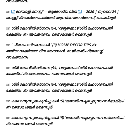
വാകത്താനം
മലയാളി മനസ്സ് — ആരോഗ്യ വീഥി
– 2026 | ജൂലൈ 24 |
on
വെള്ളി ✍
തയ്യാറാക്കിയത്: ആസിഫ അഫ്രോസ്, ബാംഗ്ലൂർ
ശ്രീ കോവിൽ ദർശനം (94) ‘വഴുതക്കാട് ശ്രീ മഹാഗണപതി
on
ക്ഷേത്രം’ ✍ അവതരണം: സൈമശങ്കർ മൈസൂർ.
‘ ചില പൊടിക്കൈകൾ ‘ (3) HOME DECOR TIPS ✍
on
തയ്യാറാക്കിയത്: റീന നൈനാൻ, മാജിക്കൽ ഫ്ലേവേഴ്സ്,
വാകത്താനം
ശ്രീ കോവിൽ ദർശനം (94) ‘വഴുതക്കാട് ശ്രീ മഹാഗണപതി
on
ക്ഷേത്രം’ ✍ അവതരണം: സൈമശങ്കർ മൈസൂർ.
ശ്രീ കോവിൽ ദർശനം (94) ‘വഴുതക്കാട് ശ്രീ മഹാഗണപതി
on
ക്ഷേത്രം’ ✍ അവതരണം: സൈമശങ്കർ മൈസൂർ.
കാലാനുസൃത കുറിപ്പുകൾ (5) ‘തണൽ നഷ്ടപ്പെടുന്ന വാർദ്ധക്യം’
on
✍ സൈമ ശങ്കർ മൈസൂർ
കാലാനുസൃത കുറിപ്പുകൾ (5) ‘തണൽ നഷ്ടപ്പെടുന്ന വാർദ്ധക്യം’
on
✍ സൈമ ശങ്കർ മൈസൂർ