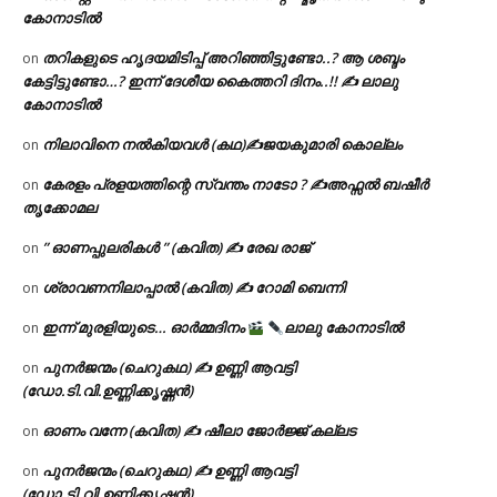
കോനാടിൽ
തറികളുടെ ഹൃദയമിടിപ്പ് അറിഞ്ഞിട്ടുണ്ടോ..? ആ ശബ്ദം
on
കേട്ടിട്ടുണ്ടോ…? ഇന്ന് ദേശീയ കൈത്തറി ദിനം..!! ✍ ലാലു
കോനാടിൽ
നിലാവിനെ നൽകിയവൾ (കഥ)✍ജയകുമാരി കൊല്ലം
on
കേരളം പ്രളയത്തിന്റെ സ്വന്തം നാടോ ? ✍️അഫ്സൽ ബഷീർ
on
തൃക്കോമല
” ഓണപ്പുലരികൾ ” (കവിത) ✍ രേഖ രാജ്
on
ശ്രാവണനിലാപ്പാൽ (കവിത) ✍ റോമി ബെന്നി
on
ഇന്ന് മുരളിയുടെ… ഓർമ്മദിനം
ലാലു കോനാടിൽ
on
പുനർജന്മം (ചെറുകഥ) ✍ ഉണ്ണി ആവട്ടി
on
(ഡോ.ടി.വി.ഉണ്ണിക്കൃഷ്ണൻ)
ഓണം വന്നേ (കവിത) ✍ ഷീലാ ജോർജ്ജ് കല്ലട
on
പുനർജന്മം (ചെറുകഥ) ✍ ഉണ്ണി ആവട്ടി
on