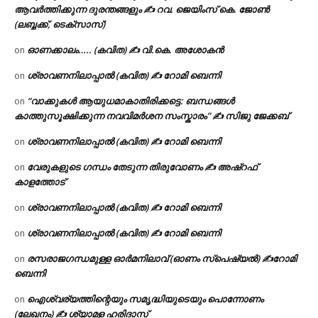
ആവർത്തിക്കുന്ന ദുരന്തങ്ങളും ✍ റവ. ജെയിംസ് കെ. ജോൺ
(ലബ്ബക്ക്, ടെക്സാസ്)
ഓണക്കാലം….. (കവിത) ✍ വി.കെ. അശോകൻ
on
ശ്രാവണനിലാപ്പാൽ (കവിത) ✍ റോമി ബെന്നി
on
“വാക്കുകൾ ആയുധമാകാതിരിക്കട്ടെ: ബന്ധങ്ങൾ
on
കാത്തുസൂക്ഷിക്കുന്ന നവവിമർശന സംസ്കാരം” ✍️ സിജു ജേക്കബ്
ശ്രാവണനിലാപ്പാൽ (കവിത) ✍ റോമി ബെന്നി
on
വേരുകളുടെ ഗന്ധം തേടുന്ന തിരുവോണം ✍ അഷ്റഫ്
on
കാളത്തോട്
ശ്രാവണനിലാപ്പാൽ (കവിത) ✍ റോമി ബെന്നി
on
ശ്രാവണനിലാപ്പാൽ (കവിത) ✍ റോമി ബെന്നി
on
രസരാജഗന്ധമുള്ള ഓർമനിലാവ് (ഓണം സ്‌പെഷ്യൽ) ✍റോമി
on
ബെന്നി
ഐശ്വര്യത്തിന്റെയും സമൃദ്ധിയുടെയും പൊന്നോണം
on
(ലേഖനം) ✍ ശ്യാമള ഹരിദാസ്