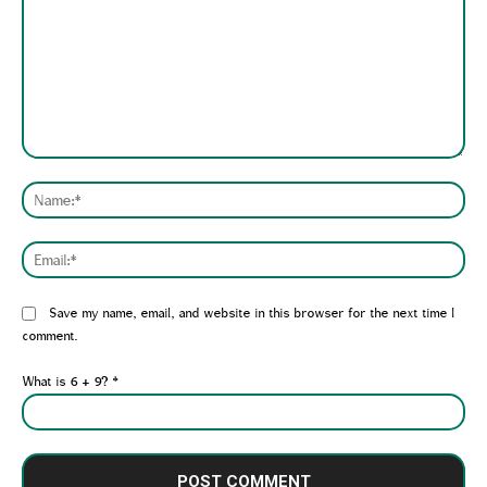
Comment:
Nam
Emai
Website:
Save my name, email, and website in this browser for the next time I
comment.
What is 6 + 9?
*