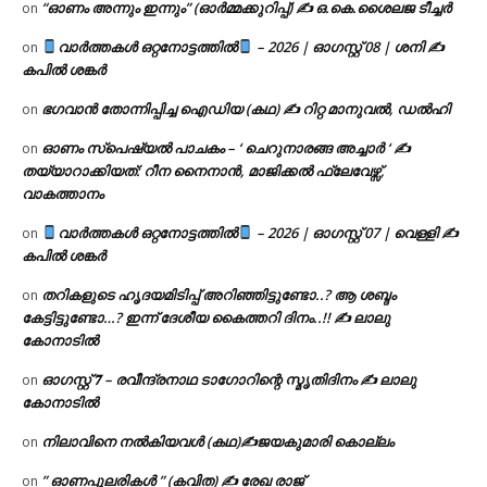
“ഓണം അന്നും ഇന്നും” (ഓർമ്മക്കുറിപ്പ്) ✍ ഒ.കെ.ശൈലജ ടീച്ചർ
on
വാർത്തകൾ ഒറ്റനോട്ടത്തിൽ
– 2026 | ഓഗസ്റ്റ് 08 | ശനി ✍
on
കപിൽ ശങ്കർ
ഭഗവാൻ തോന്നിപ്പിച്ച ഐഡിയ (കഥ) ✍ റിറ്റ മാനുവൽ, ഡൽഹി
on
ഓണം സ്പെഷ്യൽ പാചകം – ‘ ചെറുനാരങ്ങ അച്ചാർ ‘ ✍
on
തയ്യാറാക്കിയത്: റീന നൈനാൻ, മാജിക്കൽ ഫ്ലേവേഴ്സ്,
വാകത്താനം
വാർത്തകൾ ഒറ്റനോട്ടത്തിൽ
– 2026 | ഓഗസ്റ്റ് 07 | വെള്ളി ✍
on
കപിൽ ശങ്കർ
തറികളുടെ ഹൃദയമിടിപ്പ് അറിഞ്ഞിട്ടുണ്ടോ..? ആ ശബ്ദം
on
കേട്ടിട്ടുണ്ടോ…? ഇന്ന് ദേശീയ കൈത്തറി ദിനം..!! ✍ ലാലു
കോനാടിൽ
ഓഗസ്റ്റ് 𝟕 – രവീന്ദ്രനാഥ ടാഗോറിന്റെ സ്മൃതിദിനം ✍ ലാലു
on
കോനാടിൽ
നിലാവിനെ നൽകിയവൾ (കഥ)✍ജയകുമാരി കൊല്ലം
on
” ഓണപ്പുലരികൾ ” (കവിത) ✍ രേഖ രാജ്
on