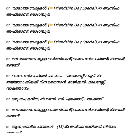
‘വാടാത്ത വേരുകൾ’ (
Friendship Day Special) ✍ ആസിഫ
on
അഫ്രോസ്, ബാംഗ്ലൂർ.
‘വാടാത്ത വേരുകൾ’ (
Friendship Day Special) ✍ ആസിഫ
on
അഫ്രോസ്, ബാംഗ്ലൂർ.
‘വാടാത്ത വേരുകൾ’ (
Friendship Day Special) ✍ ആസിഫ
on
അഫ്രോസ്, ബാംഗ്ലൂർ.
രസരാജഗന്ധമുള്ള ഓർമനിലാവ് (ഓണം സ്‌പെഷ്യൽ) ✍റോമി
on
ബെന്നി
ഓണം സ്പെഷ്യൽ പാചകം – ‘ വെറൈറ്റി പച്ചടി’ ✍
on
തയ്യാറാക്കിയത്: റീന നൈനാൻ, മാജിക്കൽ ഫ്ലേവേഴ്സ്,
വാകത്താനം
ഒരുക്കം (കവിത) ✍ രജനി. സി. എഴക്കാട്, പാലക്കാട്
on
രസരാജഗന്ധമുള്ള ഓർമനിലാവ് (ഓണം സ്‌പെഷ്യൽ) ✍റോമി
on
ബെന്നി
ആനുകാലിക ചിന്തകൾ – (13) ✍ തയ്യാറാക്കിയത്: നിർമല
on
അമ്പാട്ട്