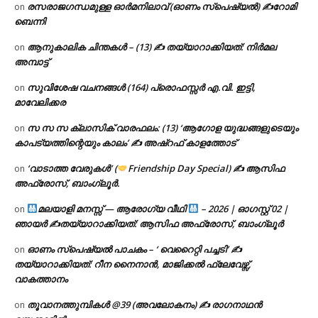
രസരാജഗന്ധമുള്ള ഓർമനിലാവ് (ഓണം സ്‌പെഷ്യൽ) ✍റോമി
on
ബെന്നി
ആനുകാലിക ചിന്തകൾ – (13) ✍ തയ്യാറാക്കിയത്: നിർമല
on
അമ്പാട്ട്
സുവിശേഷ വചനങ്ങൾ (164) പ്രൊഫസ്സർ എ.വി. ഇട്ടി,
on
മാവേലിക്കര
സ സ സ ക്ലാസിക് വാരഫലം: (13) ‘ആഗോള യുദ്ധങ്ങളുടെയും
on
കാപട്യത്തിന്റെയും കാലം’ ✍ അഷ്റഫ് കാളത്തോട്
‘വാടാത്ത വേരുകൾ’ (
Friendship Day Special) ✍ ആസിഫ
on
അഫ്രോസ്, ബാംഗ്ലൂർ.
മലയാളി മനസ്സ് — ആരോഗ്യ വീഥി
– 2026 | ഓഗസ്റ്റ് 02 |
on
ഞായർ ✍
തയ്യാറാക്കിയത്: ആസിഫ അഫ്രോസ്, ബാംഗ്ലൂർ
ഓണം സ്പെഷ്യൽ പാചകം – ‘ വെറൈറ്റി പച്ചടി’ ✍
on
തയ്യാറാക്കിയത്: റീന നൈനാൻ, മാജിക്കൽ ഫ്ലേവേഴ്സ്,
വാകത്താനം
തൂവാനത്തുമ്പികൾ @39 (അവലോകനം) ✍ രാഗനാഥൻ
on