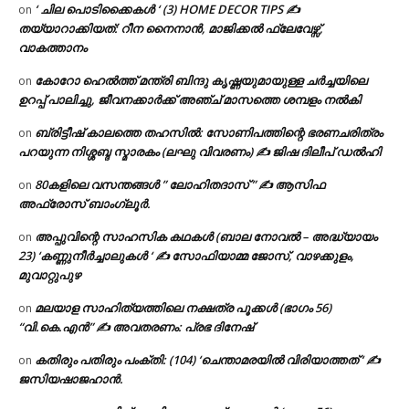
‘ ചില പൊടിക്കൈകൾ ‘ (3) HOME DECOR TIPS ✍
on
തയ്യാറാക്കിയത്: റീന നൈനാൻ, മാജിക്കൽ ഫ്ലേവേഴ്സ്,
വാകത്താനം
കോറോ ഹെൽത്ത് മന്ത്രി ബിന്ദു കൃഷ്ണയുമായുള്ള ചർച്ചയിലെ
on
ഉറപ്പ് പാലിച്ചു, ജീവനക്കാർക്ക് അഞ്ച് മാസത്തെ ശമ്പളം നൽകി
ബ്രിട്ടീഷ് കാലത്തെ തഹസിൽ: സോണിപത്തിന്റെ ഭരണചരിത്രം
on
പറയുന്ന നിശ്ശബ്ദ സ്മാരകം (ലഘു വിവരണം) ✍ ജിഷ ദിലീപ് ഡൽഹി
80കളിലെ വസന്തങ്ങൾ ” ലോഹിതദാസ് ” ✍ ആസിഫ
on
അഫ്രോസ് ബാംഗ്ലൂർ.
അപ്പുവിന്റെ സാഹസിക കഥകൾ (ബാല നോവൽ – അദ്ധ്യായം
on
23) ‘കണ്ണുനീർച്ചാലുകൾ ‘ ✍ സോഫിയാമ്മ ജോസ്, വാഴക്കുളം,
മുവാറ്റുപുഴ
മലയാള സാഹിത്യത്തിലെ നക്ഷത്ര പൂക്കൾ (ഭാഗം 56)
on
“വി.കെ.എൻ” ✍ അവതരണം: പ്രഭ ദിനേഷ്
കതിരും പതിരും പംക്തി: (104) ‘ചെന്താമരയിൽ വിരിയാത്തത് ‘ ✍
on
ജസിയഷാജഹാൻ.