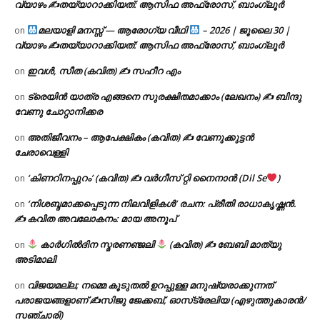
വ്യാഴം ✍
തയ്യാറാക്കിയത്: ആസിഫ അഫ്രോസ്, ബാംഗ്ലൂർ
മലയാളി മനസ്സ് — ആരോഗ്യ വീഥി
– 2026 | ജൂലൈ 30 |
on
വ്യാഴം ✍
തയ്യാറാക്കിയത്: ആസിഫ അഫ്രോസ്, ബാംഗ്ലൂർ
ഇവൾ, സീത (കവിത) ✍ സഹീറ എം
on
ട്രെയിൻ യാത്ര എങ്ങനെ സുരക്ഷിതമാക്കാം (ലേഖനം) ✍ ബിന്ദു
on
വേണു ചോറ്റാനിക്കര
അതിജീവനം – ആപേക്ഷികം (കവിത) ✍ വേണുക്കുട്ടൻ
on
ചേരാവെള്ളി
‘കിണറിനപ്പുറം’ (കവിത) ✍ വർഗീസ് റ്റി നൈനാൻ (Dil Se
)
on
‘നിശബ്ദമാക്കപ്പെടുന്ന നിലവിളികൾ’ രചന: പ്രീതി രാധാകൃഷ്ണൻ.
on
✍ കവിത അവലോകനം: മായ അനൂപ്
കാർഗിൽദിന സ്മരണഞ്ജലി
(കവിത) ✍ ബേബി മാത്യു
on
അടിമാലി
വിജയമല്ല; നമ്മെ കൂടുതൽ ഉറപ്പുള്ള മനുഷ്യരാക്കുന്നത്
on
പരാജയങ്ങളാണ് ✍️സിജു ജേക്കബ്, ഓസ്‌ട്രേലിയ (എഴുത്തുകാരൻ/
സഞ്ചാരി)