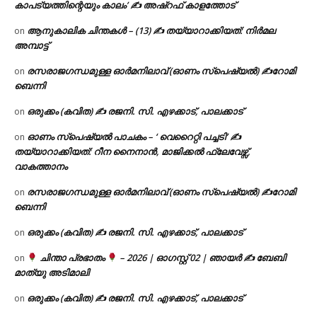
കാപട്യത്തിന്റെയും കാലം’ ✍ അഷ്റഫ് കാളത്തോട്
ആനുകാലിക ചിന്തകൾ – (13) ✍ തയ്യാറാക്കിയത്: നിർമല
on
അമ്പാട്ട്
രസരാജഗന്ധമുള്ള ഓർമനിലാവ് (ഓണം സ്‌പെഷ്യൽ) ✍റോമി
on
ബെന്നി
ഒരുക്കം (കവിത) ✍ രജനി. സി. എഴക്കാട്, പാലക്കാട്
on
ഓണം സ്പെഷ്യൽ പാചകം – ‘ വെറൈറ്റി പച്ചടി’ ✍
on
തയ്യാറാക്കിയത്: റീന നൈനാൻ, മാജിക്കൽ ഫ്ലേവേഴ്സ്,
വാകത്താനം
രസരാജഗന്ധമുള്ള ഓർമനിലാവ് (ഓണം സ്‌പെഷ്യൽ) ✍റോമി
on
ബെന്നി
ഒരുക്കം (കവിത) ✍ രജനി. സി. എഴക്കാട്, പാലക്കാട്
on
ചിന്താ പ്രഭാതം
– 2026 | ഓഗസ്റ്റ് 02 | ഞായർ ✍
ബേബി
on
മാത്യു അടിമാലി
ഒരുക്കം (കവിത) ✍ രജനി. സി. എഴക്കാട്, പാലക്കാട്
on