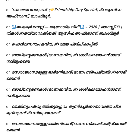
‘വാടാത്ത വേരുകൾ’ (
Friendship Day Special) ✍ ആസിഫ
on
അഫ്രോസ്, ബാംഗ്ലൂർ.
മലയാളി മനസ്സ് — ആരോഗ്യ വീഥി
– 2026 | ഓഗസ്റ്റ് 03 |
on
തിങ്കൾ ✍
തയ്യാറാക്കിയത്: ആസിഫ അഫ്രോസ്, ബാംഗ്ലൂർ
പൊൻവസന്തം (കവിത) ✍ രമ്യ പ്രദീപ് കാപ്പിൽ
on
ബാല്യസ്മരണകൾ (ഓണക്കവിത) ✍ ശശികല മോഹൻദാസ്,
on
നവിമുംബൈ
രസരാജഗന്ധമുള്ള ഓർമനിലാവ് (ഓണം സ്‌പെഷ്യൽ) ✍റോമി
on
ബെന്നി
ബാല്യസ്മരണകൾ (ഓണക്കവിത) ✍ ശശികല മോഹൻദാസ്,
on
നവിമുംബൈ
വാക്കിനും പ്രവൃത്തിക്കുമപ്പുറം: തുന്നിച്ചേർക്കാനാവാത്ത ചില
on
മുറിവുകൾ ✍️ സിജു ജേക്കബ്
രസരാജഗന്ധമുള്ള ഓർമനിലാവ് (ഓണം സ്‌പെഷ്യൽ) ✍റോമി
on
ബെന്നി