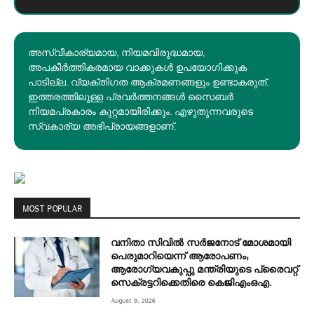
അസ്വീകാര്യമായ, നിയമവിരുദ്ധമായ,
അപകീര്‍ത്തികരമായ വാക്കുകൾ ഉപയോഗിക്കുക
പാടില്ല. വ്യക്തിഗത ആക്രമണങ്ങളും ഉണ്ടാകരുത്.
ഇത്തരത്തിലുള്ള പ്രവർത്തനങ്ങൾ സൈബർ
നിയമപ്രകാരം കുറ്റമായിരിക്കും. എഴുതുന്നവരുടെ
സ്വകാര്യ അഭിപ്രായങ്ങളാണ്.
MOST POPULAR
വനിതാ സിവിൽ സർജനോട് മോശമായി
പെരുമാറിയെന്ന് ആരോപണം;
ആരോഗ്യവകുപ്പു മന്ത്രിയുടെ പ്രൈവറ്റ്
സെക്രട്ടറിക്കെതിരെ കെജിഎംഒഎ.
August 9, 2026