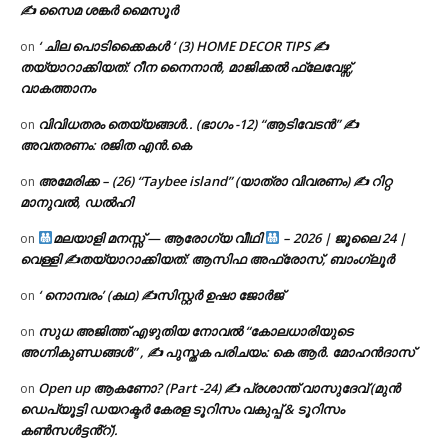
✍ സൈമ ശങ്കർ മൈസൂർ
‘ ചില പൊടിക്കൈകൾ ‘ (3) HOME DECOR TIPS ✍
on
തയ്യാറാക്കിയത്: റീന നൈനാൻ, മാജിക്കൽ ഫ്ലേവേഴ്സ്,
വാകത്താനം
വിവിധതരം തെയ്യങ്ങൾ.. (ഭാഗം -12) “ആടിവേടൻ” ✍
on
അവതരണം: രജിത എൻ.കെ
അമേരിക്ക – (26) “Taybee island” (യാത്രാ വിവരണം) ✍ റിറ്റ
on
മാനുവൽ, ഡൽഹി
മലയാളി മനസ്സ് — ആരോഗ്യ വീഥി
– 2026 | ജൂലൈ 24 |
on
വെള്ളി ✍
തയ്യാറാക്കിയത്: ആസിഫ അഫ്രോസ്, ബാംഗ്ലൂർ
‘ നൊമ്പരം’ (കഥ) ✍സിസ്റ്റർ ഉഷാ ജോർജ്
on
സുധ അജിത്ത് എഴുതിയ നോവൽ “കോലധാരിയുടെ
on
അഗ്നികുണ്ഡങ്ങള്‍” , ✍ പുസ്തക പരിചയം: കെ ആർ. മോഹൻദാസ്
Open up ആകണോ? (Part -24) ✍ പ്രശാന്ത് വാസുദേവ് (മുൻ
on
ഡെപ്യൂട്ടി ഡയറക്ടർ കേരള ടൂറിസം വകുപ്പ് & ടൂറിസം
കൺസൾട്ടൻ്റ്).