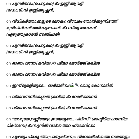
പുനർജന്മം (ചെറുകഥ) ✍ ഉണ്ണി ആവട്ടി
on
(ഡോ.ടി.വി.ഉണ്ണിക്കൃഷ്ണൻ)
വിധികർത്താക്കളുടെ ലോകം: വിവേകം തോൽക്കുന്നിടത്ത്
on
മുൻവിധികൾ ജയിക്കുമ്പോൾ. ✍️ സിജു ജേക്കബ്
(എഴുത്തുകാരൻ,സഞ്ചാരി)
പുനർജന്മം (ചെറുകഥ) ✍ ഉണ്ണി ആവട്ടി
on
(ഡോ.ടി.വി.ഉണ്ണിക്കൃഷ്ണൻ)
ഓണം വന്നേ (കവിത) ✍ ഷീലാ ജോർജ്ജ് കല്ലട
on
ഓണം വന്നേ (കവിത) ✍ ഷീലാ ജോർജ്ജ് കല്ലട
on
ഇന്ന് മുരളിയുടെ… ഓർമ്മദിനം
ലാലു കോനാടിൽ
on
ശ്രാവണനിലാപ്പാൽ (കവിത) ✍ റോമി ബെന്നി
on
ശ്രാവണനിലാപ്പാൽ (കവിത) ✍ റോമി ബെന്നി
on
“അരുതേ ഉണ്ണിയേട്ടാ ഇടയരുതേ.. പ്ലീസ് ” (രാഷ്ട്രീയ ഹാസ്യ
on
വിമർശനം) ✍സുനിൽ വല്ലാത്തറ ഫ്ലോറിഡാ
പുഴയും പ്രകൃതിയും മനുഷ്യനും: വിവേകമില്ലാത്ത നയങ്ങളും
on