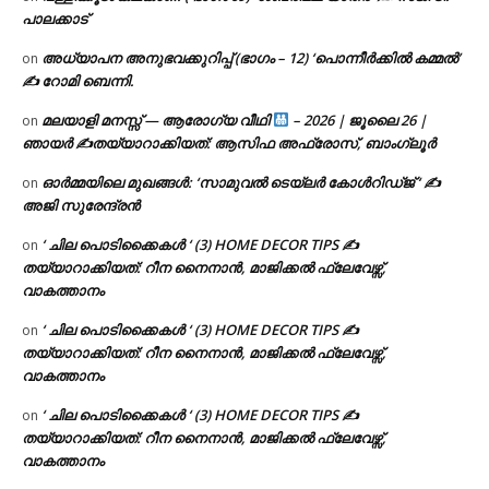
പാലക്കാട്
അധ്യാപന അനുഭവക്കുറിപ്പ് (ഭാഗം – 12) ‘പൊന്നീർക്കിൽ കമ്മൽ’
on
✍ റോമി ബെന്നി.
മലയാളി മനസ്സ് — ആരോഗ്യ വീഥി
– 2026 | ജൂലൈ 26 |
on
ഞായർ ✍
തയ്യാറാക്കിയത്: ആസിഫ അഫ്രോസ്, ബാംഗ്ലൂർ
ഓർമ്മയിലെ മുഖങ്ങൾ: ‘സാമുവൽ ടെയ്ലർ കോൾറിഡ്ജ് ‘ ✍
on
അജി സുരേന്ദ്രൻ
‘ ചില പൊടിക്കൈകൾ ‘ (3) HOME DECOR TIPS ✍
on
തയ്യാറാക്കിയത്: റീന നൈനാൻ, മാജിക്കൽ ഫ്ലേവേഴ്സ്,
വാകത്താനം
‘ ചില പൊടിക്കൈകൾ ‘ (3) HOME DECOR TIPS ✍
on
തയ്യാറാക്കിയത്: റീന നൈനാൻ, മാജിക്കൽ ഫ്ലേവേഴ്സ്,
വാകത്താനം
‘ ചില പൊടിക്കൈകൾ ‘ (3) HOME DECOR TIPS ✍
on
തയ്യാറാക്കിയത്: റീന നൈനാൻ, മാജിക്കൽ ഫ്ലേവേഴ്സ്,
വാകത്താനം