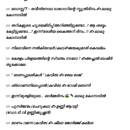
ഓഗസ്റ്റ് 𝟕 – രവീന്ദ്രനാഥ ടാഗോറിന്റെ സ്മൃതിദിനം ✍ ലാലു
on
കോനാടിൽ
തറികളുടെ ഹൃദയമിടിപ്പ് അറിഞ്ഞിട്ടുണ്ടോ..? ആ ശബ്ദം
on
കേട്ടിട്ടുണ്ടോ…? ഇന്ന് ദേശീയ കൈത്തറി ദിനം..!! ✍ ലാലു
കോനാടിൽ
നിലാവിനെ നൽകിയവൾ (കഥ)✍ജയകുമാരി കൊല്ലം
on
കേരളം പ്രളയത്തിന്റെ സ്വന്തം നാടോ ? ✍️അഫ്സൽ ബഷീർ
on
തൃക്കോമല
” ഓണപ്പുലരികൾ ” (കവിത) ✍ രേഖ രാജ്
on
ശ്രാവണനിലാപ്പാൽ (കവിത) ✍ റോമി ബെന്നി
on
ഇന്ന് മുരളിയുടെ… ഓർമ്മദിനം
ലാലു കോനാടിൽ
on
പുനർജന്മം (ചെറുകഥ) ✍ ഉണ്ണി ആവട്ടി
on
(ഡോ.ടി.വി.ഉണ്ണിക്കൃഷ്ണൻ)
ഓണം വന്നേ (കവിത) ✍ ഷീലാ ജോർജ്ജ് കല്ലട
on