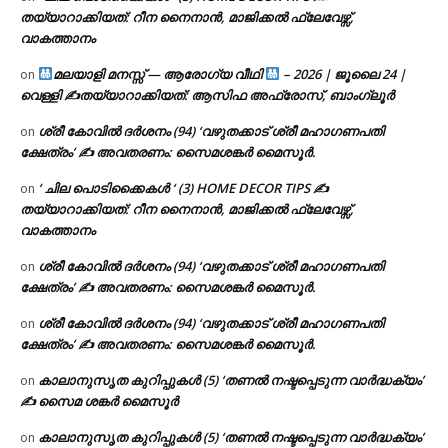
തയ്യാറാക്കിയത്: റീന നൈനാൻ, മാജിക്കൽ ഫ്ലേവേഴ്സ്,
വാകത്താനം
മലയാളി മനസ്സ് — ആരോഗ്യ വീഥി
– 2026 | ജൂലൈ 24 |
on
വെള്ളി ✍
തയ്യാറാക്കിയത്: ആസിഫ അഫ്രോസ്, ബാംഗ്ലൂർ
ശ്രീ കോവിൽ ദർശനം (94) ‘വഴുതക്കാട് ശ്രീ മഹാഗണപതി
on
ക്ഷേത്രം’ ✍ അവതരണം: സൈമശങ്കർ മൈസൂർ.
‘ ചില പൊടിക്കൈകൾ ‘ (3) HOME DECOR TIPS ✍
on
തയ്യാറാക്കിയത്: റീന നൈനാൻ, മാജിക്കൽ ഫ്ലേവേഴ്സ്,
വാകത്താനം
ശ്രീ കോവിൽ ദർശനം (94) ‘വഴുതക്കാട് ശ്രീ മഹാഗണപതി
on
ക്ഷേത്രം’ ✍ അവതരണം: സൈമശങ്കർ മൈസൂർ.
ശ്രീ കോവിൽ ദർശനം (94) ‘വഴുതക്കാട് ശ്രീ മഹാഗണപതി
on
ക്ഷേത്രം’ ✍ അവതരണം: സൈമശങ്കർ മൈസൂർ.
കാലാനുസൃത കുറിപ്പുകൾ (5) ‘തണൽ നഷ്ടപ്പെടുന്ന വാർദ്ധക്യം’
on
✍ സൈമ ശങ്കർ മൈസൂർ
കാലാനുസൃത കുറിപ്പുകൾ (5) ‘തണൽ നഷ്ടപ്പെടുന്ന വാർദ്ധക്യം’
on