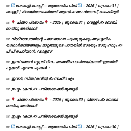
മലയാളി മനസ്സ് — ആരോഗ്യ വീഥി
– 2026 | ജൂലൈ 31 |
on
വെള്ളി | ✍
തയ്യാറാക്കിയത്: ആസിഫ അഫ്രോസ്, ബാംഗ്ലൂർ
ചിന്താ പ്രഭാതം
– 2026 | ജൂലൈ 31 | വെള്ളി ✍
ബേബി
on
മാത്യു അടിമാലി
വിശ്വാസത്തിന്റെ പരമ്പരാഗത ചട്ടക്കൂടുകളും ആധുനിക
on
യാഥാർത്ഥ്യങ്ങളും: മാറ്റങ്ങളുടെ പാതയിൽ സഭയും സമൂഹവും ✍
പി പി ചെറിയാൻ, ഡാളസ്
ഇന്ന് ഭരതൻ സ്മൃതി ദിനം. ഭരതൻ്റെ ഓർമ്മയ്ക്കായി ‘ഇത്തിരി
on
പൂക്കൾ ചുവന്ന പൂക്കൾ..’
ഇവൾ, സീത (കവിത) ✍ സഹീറ എം
on
ഇഷ്ടം. (കഥ) ✍ ചന്ദ്രശേഖരൻ മുണ്ടൂർ
on
ചിന്താ പ്രഭാതം
– 2026 | ജൂലൈ 30 | വ്യാഴം ✍
ബേബി
on
മാത്യു അടിമാലി
ഇഷ്ടം. (കഥ) ✍ ചന്ദ്രശേഖരൻ മുണ്ടൂർ
on
മലയാളി മനസ്സ് — ആരോഗ്യ വീഥി
– 2026 | ജൂലൈ 30 |
on