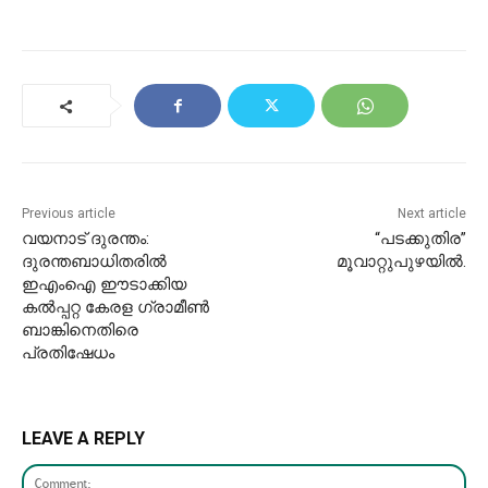
Previous article
Next article
വയനാട് ദുരന്തം:
“പടക്കുതിര”
ദുരന്തബാധിതരിൽ
മൂവാറ്റുപുഴയിൽ.
ഇഎംഐ ഈടാക്കിയ
കൽപ്പറ്റ കേരള ഗ്രാമീൺ
ബാങ്കിനെതിരെ
പ്രതിഷേധം
LEAVE A REPLY