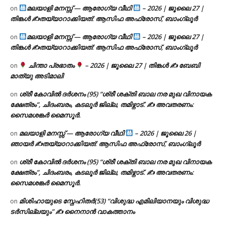
മലയാളി മനസ്സ് — ആരോഗ്യ വീഥി
– 2026 | ജൂലൈ 27 |
on
തിങ്കൾ ✍
തയ്യാറാക്കിയത്: ആസിഫ അഫ്രോസ്, ബാംഗ്ലൂർ
മലയാളി മനസ്സ് — ആരോഗ്യ വീഥി
– 2026 | ജൂലൈ 27 |
on
തിങ്കൾ ✍
തയ്യാറാക്കിയത്: ആസിഫ അഫ്രോസ്, ബാംഗ്ലൂർ
ചിന്താ പ്രഭാതം
– 2026 | ജൂലൈ 27 | തിങ്കൾ ✍
ബേബി
on
മാത്യു അടിമാലി
ശ്രീ കോവിൽ ദർശനം (95) “ശ്രീ ശക്തി ബാല നര മുഖ വിനായക
on
ക്ഷേത്രം”, ചിദംബരം, കടലൂർ ജില്ല, തമിഴ്നാട്. ✍ അവതരണം:
സൈമശങ്കർ മൈസൂർ.
മലയാളി മനസ്സ് — ആരോഗ്യ വീഥി
– 2026 | ജൂലൈ 26 |
on
ഞായർ ✍
തയ്യാറാക്കിയത്: ആസിഫ അഫ്രോസ്, ബാംഗ്ലൂർ
ശ്രീ കോവിൽ ദർശനം (95) “ശ്രീ ശക്തി ബാല നര മുഖ വിനായക
on
ക്ഷേത്രം”, ചിദംബരം, കടലൂർ ജില്ല, തമിഴ്നാട്. ✍ അവതരണം:
സൈമശങ്കർ മൈസൂർ.
മിശിഹായുടെ സ്നേഹിതർ(53) “വിശുദ്ധ എമിലിയാനയും വിശുദ്ധ
on
ടര്‍സില്ലയും” ✍ നൈനാൻ വാകത്താനം