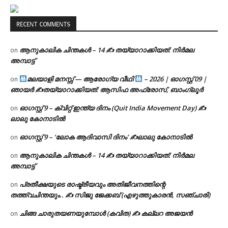
RECENT COMMENTS
ആനുകാലിക ചിന്തകൾ – 14 ✍ തയ്യാറാക്കിയത്: നിർമല
on
അമ്പാട്ട്
മലയാളി മനസ്സ് — ആരോഗ്യ വീഥി
– 2026 | ഓഗസ്റ്റ് 09 |
on
ഞായർ ✍
തയ്യാറാക്കിയത്: ആസിഫ അഫ്രോസ്, ബാംഗ്ലൂർ
ഓഗസ്റ്റ് 9 – ക്വിറ്റ് ഇന്ത്യ ദിനം (Quit India Movement Day) ✍
on
ലാലു കോനാടിൽ
ഓഗസ്റ്റ് 9 – ‘ലോക ആദിവാസി ദിനം’ ✍️ലാലു കോനാടിൽ
on
ആനുകാലിക ചിന്തകൾ – 14 ✍ തയ്യാറാക്കിയത്: നിർമല
on
അമ്പാട്ട്
പ്രതീക്ഷയുടെ രാഷ്ട്രീയവും അതിജീവനത്തിന്റെ
on
തത്ത്വചിന്തയും.. ✍️ സിജു ജേക്കബ് (എഴുത്തുകാരൻ, സഞ്ചാരി)
ചിങ്ങ ചാരുതയണയുമ്പോൾ (കവിത) ✍ കല്ലറ അജയൻ
on