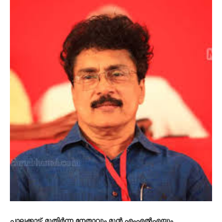
പാലക്കാട്
: മുതിർന്ന നേതാവും മുൻ എംഎൽഎയും