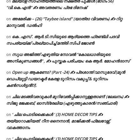
മലയാള സാഹിത്യത്തിലെ നക്ഷത്ര പൂക്കൾ (ഭാഗം 56)
on
“വി.കെ.എൻ” ✍ അവതരണം: പ്രഭ ദിനേഷ്
അമേരിക്ക – (26) “Taybee island” (യാത്രാ വിവരണം) ✍ റിറ്റ
on
മാനുവൽ, ഡൽഹി
കെ .എസ് . ആർ.ടി.സിയുടെ ആദ്യത്തെ ഫ്രണ്ട്ലി പദവി
on
സപര്യയ്ക്ക് പ്രഖ്യാപിച്ച് മന്ത്രി സിപി ജോൺ
സുധ അജിത്ത് എഴുതിയ നോവൽ “കോലധാരിയുടെ
on
അഗ്നികുണ്ഡങ്ങള്‍” , ✍ പുസ്തക പരിചയം: കെ ആർ. മോഹൻദാസ്
Open up ആകണോ? (Part -24) ✍ പ്രശാന്ത് വാസുദേവ് (മുൻ
on
ഡെപ്യൂട്ടി ഡയറക്ടർ കേരള ടൂറിസം വകുപ്പ് & ടൂറിസം
കൺസൾട്ടൻ്റ്).
ചില മടങ്ങിവരവുകൾ മുറിവേൽപ്പിക്കാനുള്ളതാണ്! (ലേഖനം) ✍️
on
സിജു ജേക്കബ്, ഓസ്‌ട്രേലിയ (എഴുത്തുകാരൻ/സഞ്ചാരി)
‘ ചില പൊടിക്കൈകൾ ‘ (3) HOME DECOR TIPS ✍
on
തയ്യാറാക്കിയത്: റീന നൈനാൻ, മാജിക്കൽ ഫ്ലേവേഴ്സ്,
വാകത്താനം
‘ ചില പൊടിക്കൈകൾ ‘ (3) HOME DECOR TIPS ✍
on