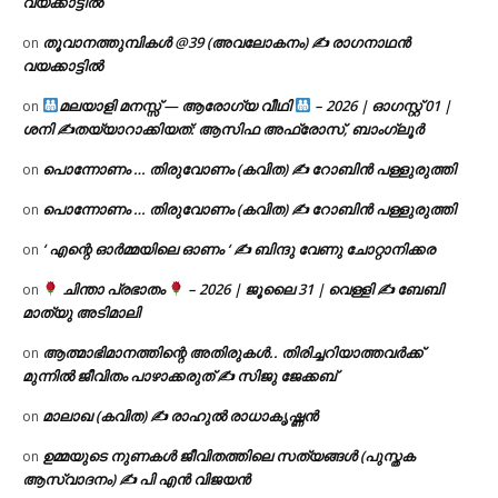
വയക്കാട്ടിൽ
തൂവാനത്തുമ്പികൾ @39 (അവലോകനം) ✍ രാഗനാഥൻ
on
വയക്കാട്ടിൽ
മലയാളി മനസ്സ് — ആരോഗ്യ വീഥി
– 2026 | ഓഗസ്റ്റ് 01 |
on
ശനി ✍
തയ്യാറാക്കിയത്: ആസിഫ അഫ്രോസ്, ബാംഗ്ലൂർ
പൊന്നോണം … തിരുവോണം (കവിത) ✍ റോബിൻ പള്ളുരുത്തി
on
പൊന്നോണം … തിരുവോണം (കവിത) ✍ റോബിൻ പള്ളുരുത്തി
on
‘ എന്റെ ഓർമ്മയിലെ ഓണം ‘ ✍ ബിന്ദു വേണു ചോറ്റാനിക്കര
on
ചിന്താ പ്രഭാതം
– 2026 | ജൂലൈ 31 | വെള്ളി ✍
ബേബി
on
മാത്യു അടിമാലി
ആത്മാഭിമാനത്തിന്റെ അതിരുകൾ.. തിരിച്ചറിയാത്തവർക്ക്
on
മുന്നിൽ ജീവിതം പാഴാക്കരുത് ✍️ സിജു ജേക്കബ്
മാലാഖ (കവിത) ✍ രാഹുൽ രാധാകൃഷ്ണൻ
on
ഉമ്മയുടെ നുണകൾ ജീവിതത്തിലെ സത്യങ്ങൾ (പുസ്തക
on
ആസ്വാദനം) ✍ പി എൻ വിജയൻ