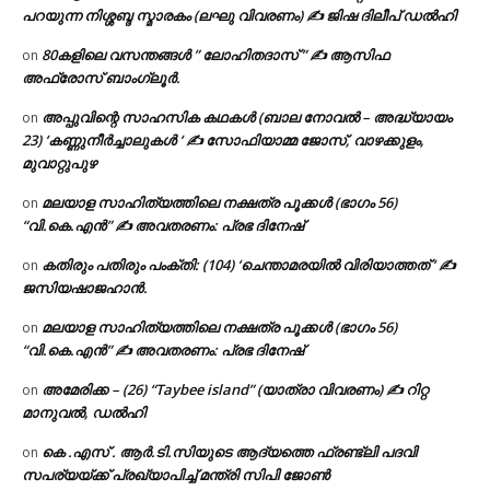
പറയുന്ന നിശ്ശബ്ദ സ്മാരകം (ലഘു വിവരണം) ✍ ജിഷ ദിലീപ് ഡൽഹി
80കളിലെ വസന്തങ്ങൾ ” ലോഹിതദാസ് ” ✍ ആസിഫ
on
അഫ്രോസ് ബാംഗ്ലൂർ.
അപ്പുവിന്റെ സാഹസിക കഥകൾ (ബാല നോവൽ – അദ്ധ്യായം
on
23) ‘കണ്ണുനീർച്ചാലുകൾ ‘ ✍ സോഫിയാമ്മ ജോസ്, വാഴക്കുളം,
മുവാറ്റുപുഴ
മലയാള സാഹിത്യത്തിലെ നക്ഷത്ര പൂക്കൾ (ഭാഗം 56)
on
“വി.കെ.എൻ” ✍ അവതരണം: പ്രഭ ദിനേഷ്
കതിരും പതിരും പംക്തി: (104) ‘ചെന്താമരയിൽ വിരിയാത്തത് ‘ ✍
on
ജസിയഷാജഹാൻ.
മലയാള സാഹിത്യത്തിലെ നക്ഷത്ര പൂക്കൾ (ഭാഗം 56)
on
“വി.കെ.എൻ” ✍ അവതരണം: പ്രഭ ദിനേഷ്
അമേരിക്ക – (26) “Taybee island” (യാത്രാ വിവരണം) ✍ റിറ്റ
on
മാനുവൽ, ഡൽഹി
കെ .എസ് . ആർ.ടി.സിയുടെ ആദ്യത്തെ ഫ്രണ്ട്ലി പദവി
on
സപര്യയ്ക്ക് പ്രഖ്യാപിച്ച് മന്ത്രി സിപി ജോൺ