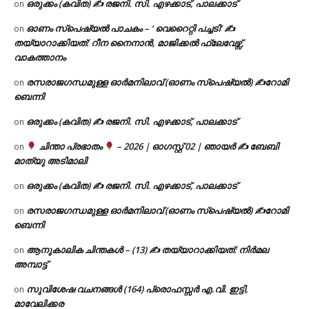
ഒരുക്കം (കവിത) ✍ രജനി. സി. എഴക്കാട്, പാലക്കാട്
on
ഓണം സ്പെഷ്യൽ പാചകം – ‘ വെറൈറ്റി പച്ചടി’ ✍
on
തയ്യാറാക്കിയത്: റീന നൈനാൻ, മാജിക്കൽ ഫ്ലേവേഴ്സ്,
വാകത്താനം
രസരാജഗന്ധമുള്ള ഓർമനിലാവ് (ഓണം സ്‌പെഷ്യൽ) ✍റോമി
on
ബെന്നി
ഒരുക്കം (കവിത) ✍ രജനി. സി. എഴക്കാട്, പാലക്കാട്
on
ചിന്താ പ്രഭാതം
– 2026 | ഓഗസ്റ്റ് 02 | ഞായർ ✍
ബേബി
on
മാത്യു അടിമാലി
ഒരുക്കം (കവിത) ✍ രജനി. സി. എഴക്കാട്, പാലക്കാട്
on
രസരാജഗന്ധമുള്ള ഓർമനിലാവ് (ഓണം സ്‌പെഷ്യൽ) ✍റോമി
on
ബെന്നി
ആനുകാലിക ചിന്തകൾ – (13) ✍ തയ്യാറാക്കിയത്: നിർമല
on
അമ്പാട്ട്
സുവിശേഷ വചനങ്ങൾ (164) പ്രൊഫസ്സർ എ.വി. ഇട്ടി,
on
മാവേലിക്കര