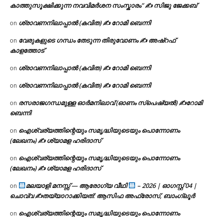
കാത്തുസൂക്ഷിക്കുന്ന നവവിമർശന സംസ്കാരം” ✍️ സിജു ജേക്കബ്
ശ്രാവണനിലാപ്പാൽ (കവിത) ✍ റോമി ബെന്നി
on
വേരുകളുടെ ഗന്ധം തേടുന്ന തിരുവോണം ✍ അഷ്റഫ്
on
കാളത്തോട്
ശ്രാവണനിലാപ്പാൽ (കവിത) ✍ റോമി ബെന്നി
on
ശ്രാവണനിലാപ്പാൽ (കവിത) ✍ റോമി ബെന്നി
on
രസരാജഗന്ധമുള്ള ഓർമനിലാവ് (ഓണം സ്‌പെഷ്യൽ) ✍റോമി
on
ബെന്നി
ഐശ്വര്യത്തിന്റെയും സമൃദ്ധിയുടെയും പൊന്നോണം
on
(ലേഖനം) ✍ ശ്യാമള ഹരിദാസ്
ഐശ്വര്യത്തിന്റെയും സമൃദ്ധിയുടെയും പൊന്നോണം
on
(ലേഖനം) ✍ ശ്യാമള ഹരിദാസ്
മലയാളി മനസ്സ് — ആരോഗ്യ വീഥി
– 2026 | ഓഗസ്റ്റ് 04 |
on
ചൊവ്വ ✍
തയ്യാറാക്കിയത്: ആസിഫ അഫ്രോസ്, ബാംഗ്ലൂർ
ഐശ്വര്യത്തിന്റെയും സമൃദ്ധിയുടെയും പൊന്നോണം
on