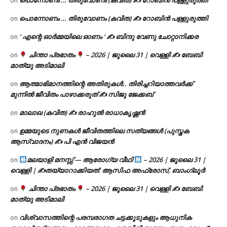
പൊന്നോണം … തിരുവോണം (കവിത) ✍ റോബിൻ പള്ളുരുത്തി
on
പൊന്നോണം … തിരുവോണം (കവിത) ✍ റോബിൻ പള്ളുരുത്തി
on
‘ എന്റെ ഓർമ്മയിലെ ഓണം ‘ ✍ ബിന്ദു വേണു ചോറ്റാനിക്കര
on
ചിന്താ പ്രഭാതം
– 2026 | ജൂലൈ 31 | വെള്ളി ✍
ബേബി
on
മാത്യു അടിമാലി
ആത്മാഭിമാനത്തിന്റെ അതിരുകൾ.. തിരിച്ചറിയാത്തവർക്ക്
on
മുന്നിൽ ജീവിതം പാഴാക്കരുത് ✍️ സിജു ജേക്കബ്
മാലാഖ (കവിത) ✍ രാഹുൽ രാധാകൃഷ്ണൻ
on
ഉമ്മയുടെ നുണകൾ ജീവിതത്തിലെ സത്യങ്ങൾ (പുസ്തക
on
ആസ്വാദനം) ✍ പി എൻ വിജയൻ
മലയാളി മനസ്സ് — ആരോഗ്യ വീഥി
– 2026 | ജൂലൈ 31 |
on
വെള്ളി | ✍
തയ്യാറാക്കിയത്: ആസിഫ അഫ്രോസ്, ബാംഗ്ലൂർ
ചിന്താ പ്രഭാതം
– 2026 | ജൂലൈ 31 | വെള്ളി ✍
ബേബി
on
മാത്യു അടിമാലി
വിശ്വാസത്തിന്റെ പരമ്പരാഗത ചട്ടക്കൂടുകളും ആധുനിക
on