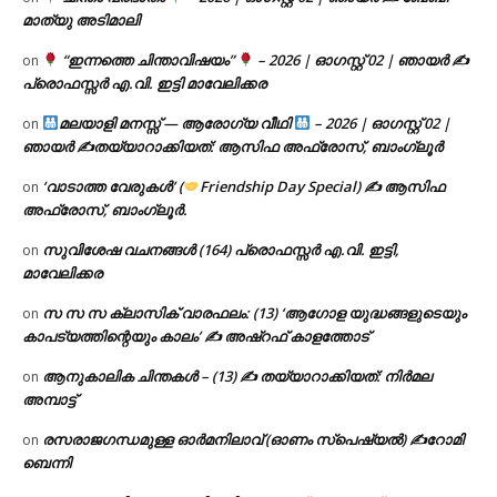
മാത്യു അടിമാലി
“ഇന്നത്തെ ചിന്താവിഷയം”
– 2026 | ഓഗസ്റ്റ് 02 | ഞായർ ✍
on
പ്രൊഫസ്സർ എ.വി. ഇട്ടി മാവേലിക്കര
മലയാളി മനസ്സ് — ആരോഗ്യ വീഥി
– 2026 | ഓഗസ്റ്റ് 02 |
on
ഞായർ ✍
തയ്യാറാക്കിയത്: ആസിഫ അഫ്രോസ്, ബാംഗ്ലൂർ
‘വാടാത്ത വേരുകൾ’ (
Friendship Day Special) ✍ ആസിഫ
on
അഫ്രോസ്, ബാംഗ്ലൂർ.
സുവിശേഷ വചനങ്ങൾ (164) പ്രൊഫസ്സർ എ.വി. ഇട്ടി,
on
മാവേലിക്കര
സ സ സ ക്ലാസിക് വാരഫലം: (13) ‘ആഗോള യുദ്ധങ്ങളുടെയും
on
കാപട്യത്തിന്റെയും കാലം’ ✍ അഷ്റഫ് കാളത്തോട്
ആനുകാലിക ചിന്തകൾ – (13) ✍ തയ്യാറാക്കിയത്: നിർമല
on
അമ്പാട്ട്
രസരാജഗന്ധമുള്ള ഓർമനിലാവ് (ഓണം സ്‌പെഷ്യൽ) ✍റോമി
on
ബെന്നി