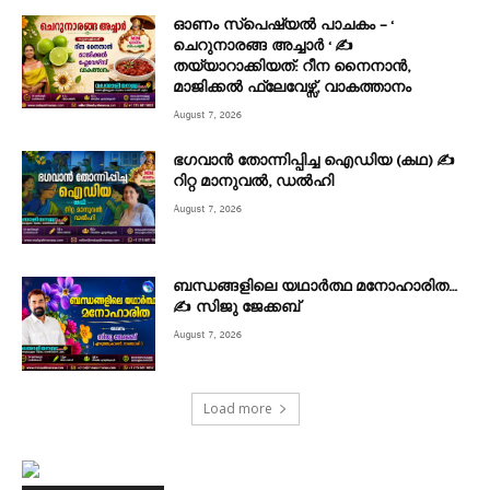
ഓണം സ്പെഷ്യൽ പാചകം – ‘
ചെറുനാരങ്ങ അച്ചാർ ‘ ✍
തയ്യാറാക്കിയത്: റീന നൈനാൻ,
മാജിക്കൽ ഫ്ലേവേഴ്സ്, വാകത്താനം
August 7, 2026
ഭഗവാൻ തോന്നിപ്പിച്ച ഐഡിയ (കഥ) ✍
റിറ്റ മാനുവൽ, ഡൽഹി
August 7, 2026
ബന്ധങ്ങളിലെ യഥാർത്ഥ മനോഹാരിത…
✍️ സിജു ജേക്കബ്
August 7, 2026
Load more