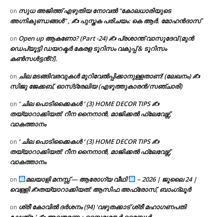
സുധ അജിത്ത് എഴുതിയ നോവൽ “കോലധാരിയുടെ
on
അഗ്നികുണ്ഡങ്ങള്‍” , ✍ പുസ്തക പരിചയം: കെ ആർ. മോഹൻദാസ്
Open up ആകണോ? (Part -24) ✍ പ്രശാന്ത് വാസുദേവ് (മുൻ
on
ഡെപ്യൂട്ടി ഡയറക്ടർ കേരള ടൂറിസം വകുപ്പ് & ടൂറിസം
കൺസൾട്ടൻ്റ്).
ചില മടങ്ങിവരവുകൾ മുറിവേൽപ്പിക്കാനുള്ളതാണ്! (ലേഖനം) ✍️
on
സിജു ജേക്കബ്, ഓസ്‌ട്രേലിയ (എഴുത്തുകാരൻ/സഞ്ചാരി)
‘ ചില പൊടിക്കൈകൾ ‘ (3) HOME DECOR TIPS ✍
on
തയ്യാറാക്കിയത്: റീന നൈനാൻ, മാജിക്കൽ ഫ്ലേവേഴ്സ്,
വാകത്താനം
‘ ചില പൊടിക്കൈകൾ ‘ (3) HOME DECOR TIPS ✍
on
തയ്യാറാക്കിയത്: റീന നൈനാൻ, മാജിക്കൽ ഫ്ലേവേഴ്സ്,
വാകത്താനം
മലയാളി മനസ്സ് — ആരോഗ്യ വീഥി
– 2026 | ജൂലൈ 24 |
on
വെള്ളി ✍
തയ്യാറാക്കിയത്: ആസിഫ അഫ്രോസ്, ബാംഗ്ലൂർ
ശ്രീ കോവിൽ ദർശനം (94) ‘വഴുതക്കാട് ശ്രീ മഹാഗണപതി
on