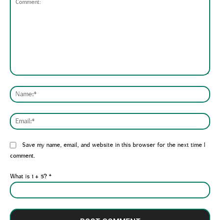
Comment:
Nam
Emai
Website:
Save my name, email, and website in this browser for the next time I
comment.
What is 1 + 5?
*