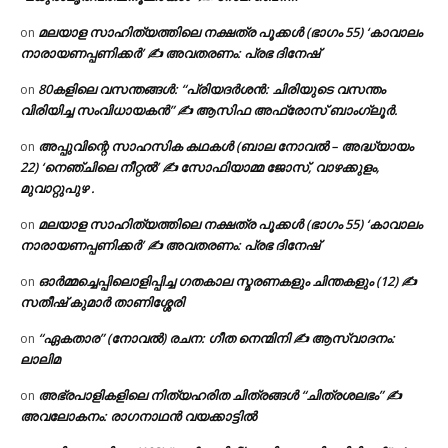
മലയാള സാഹിത്യത്തിലെ നക്ഷത്ര പൂക്കൾ (ഭാഗം 55) ‘കാവാലം
on
നാരായണപ്പണിക്കർ’ ✍ അവതരണം: പ്രഭ ദിനേഷ്
80കളിലെ വസന്തങ്ങൾ: “പ്രിയദർശൻ: ചിരിയുടെ വസന്തം
on
വിരിയിച്ച സംവിധായകൻ” ✍ ആസിഫ അഫ്രോസ് ബാംഗ്ലൂർ.
അപ്പുവിന്റെ സാഹസിക കഥകൾ (ബാല നോവൽ – അദ്ധ്യായം
on
22) ‘നെഞ്ചിലെ നീറ്റൽ’ ✍ സോഫിയാമ്മ ജോസ്, വാഴക്കുളം,
മുവാറ്റുപുഴ .
മലയാള സാഹിത്യത്തിലെ നക്ഷത്ര പൂക്കൾ (ഭാഗം 55) ‘കാവാലം
on
നാരായണപ്പണിക്കർ’ ✍ അവതരണം: പ്രഭ ദിനേഷ്
ഓർമ്മച്ചെപ്പിലൊളിപ്പിച്ച ഗതകാല സ്മരണകളും ചിന്തകളും (12) ✍
on
സതീഷ് കുമാർ താണിശ്ശേരി
“ഏകതാര” (നോവൽ) രചന: ഗീത നെന്മിനി ✍ ആസ്വാദനം:
on
ലാലിമ
അഭ്രപാളികളിലെ നിത്യഹരിത ചിത്രങ്ങൾ “ചിത്രശലഭം” ✍
on
അവലോകനം: രാഗനാഥൻ വയക്കാട്ടിൽ