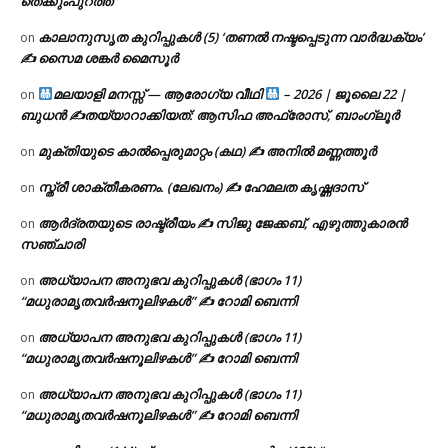
തെക്കുംപുറത്ത്
കാലാനുസൃത കുറിപ്പുകൾ (5) ‘തണൽ നഷ്ടപ്പെടുന്ന വാർദ്ധക്യം’
on
✍ സൈമ ശങ്കർ മൈസൂർ
മലയാളി മനസ്സ് — ആരോഗ്യ വീഥി
– 2026 | ജൂലൈ 22 |
on
ബുധൻ ✍
തയ്യാറാക്കിയത്: ആസിഫ അഫ്രോസ്, ബാംഗ്ലൂർ
മുക്തിയുടെ കാൽപ്പെരുമാറ്റം (കഥ) ✍ അനിൽ മണ്ണത്തൂർ
on
സ്ത്രീ ശാക്തീകരണം. (ലേഖനം) ✍ ഹേമലത കൃഷ്ണദാസ്
on
ആർദ്രതയുടെ രാഷ്ട്രീയം ✍️ സിജു ജേക്കബ്, എഴുത്തുകാരൻ
on
സഞ്ചാരി
അധ്യാപന അനുഭവ കുറിപ്പുകൾ (ഭാഗം 11)
on
“മധുരാമൃതവർഷനൂലിഴകൾ” ✍ റോമി ബെന്നി
അധ്യാപന അനുഭവ കുറിപ്പുകൾ (ഭാഗം 11)
on
“മധുരാമൃതവർഷനൂലിഴകൾ” ✍ റോമി ബെന്നി
അധ്യാപന അനുഭവ കുറിപ്പുകൾ (ഭാഗം 11)
on
“മധുരാമൃതവർഷനൂലിഴകൾ” ✍ റോമി ബെന്നി