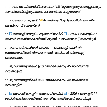
സ സ സ ക്ലാസിക് വാരഫലം: (13) ‘ആഗോള യുദ്ധങ്ങളുടെയും
on
കാപട്യത്തിന്റെയും കാലം’ ✍ അഷ്റഫ് കാളത്തോട്
‘വാടാത്ത വേരുകൾ’ (
Friendship Day Special) ✍ ആസിഫ
on
അഫ്രോസ്, ബാംഗ്ലൂർ.
മലയാളി മനസ്സ് — ആരോഗ്യ വീഥി
– 2026 | ഓഗസ്റ്റ് 02 |
on
ഞായർ ✍
തയ്യാറാക്കിയത്: ആസിഫ അഫ്രോസ്, ബാംഗ്ലൂർ
ഓണം സ്പെഷ്യൽ പാചകം – ‘ വെറൈറ്റി പച്ചടി’ ✍
on
തയ്യാറാക്കിയത്: റീന നൈനാൻ, മാജിക്കൽ ഫ്ലേവേഴ്സ്,
വാകത്താനം
തൂവാനത്തുമ്പികൾ @39 (അവലോകനം) ✍ രാഗനാഥൻ
on
വയക്കാട്ടിൽ
തൂവാനത്തുമ്പികൾ @39 (അവലോകനം) ✍ രാഗനാഥൻ
on
വയക്കാട്ടിൽ
മലയാളി മനസ്സ് — ആരോഗ്യ വീഥി
– 2026 | ഓഗസ്റ്റ് 01 |
on
ശനി ✍
തയ്യാറാക്കിയത്: ആസിഫ അഫ്രോസ്, ബാംഗ്ലൂർ