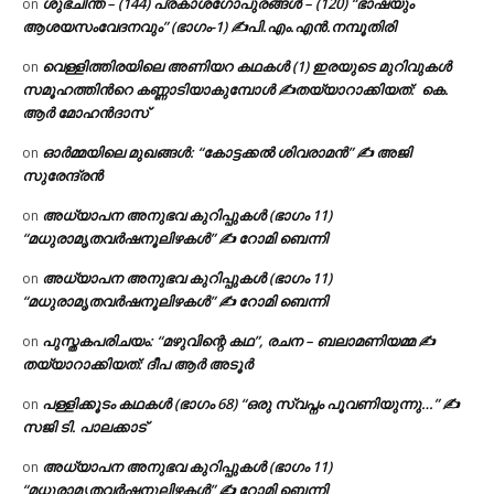
ശുഭചിന്ത – (144) പ്രകാശഗോപുരങ്ങൾ – (120) “ഭാഷയും
on
ആശയസംവേദനവും” (ഭാഗം-1) ✍പി.എം.എൻ.നമ്പൂതിരി
വെള്ളിത്തിരയിലെ അണിയറ കഥകൾ (1) ഇരയുടെ മുറിവുകൾ
on
സമൂഹത്തിന്‍റെ കണ്ണാടിയാകുമ്പോൾ ✍തയ്യാറാക്കിയത്: കെ.
ആര്‍ മോഹന്‍ദാസ്
ഓർമ്മയിലെ മുഖങ്ങൾ: “കോട്ടക്കൽ ശിവരാമൻ” ✍ അജി
on
സുരേന്ദ്രൻ
അധ്യാപന അനുഭവ കുറിപ്പുകൾ (ഭാഗം 11)
on
“മധുരാമൃതവർഷനൂലിഴകൾ” ✍ റോമി ബെന്നി
അധ്യാപന അനുഭവ കുറിപ്പുകൾ (ഭാഗം 11)
on
“മധുരാമൃതവർഷനൂലിഴകൾ” ✍ റോമി ബെന്നി
പുസ്തകപരിചയം: “മഴുവിന്റെ കഥ”, രചന – ബലാമണിയമ്മ ✍
on
തയ്യാറാക്കിയത്: ദീപ ആർ അടൂർ
പള്ളിക്കൂടം കഥകൾ (ഭാഗം 68) “ഒരു സ്വപ്നം പൂവണിയുന്നു…” ✍
on
സജി ടി. പാലക്കാട്
അധ്യാപന അനുഭവ കുറിപ്പുകൾ (ഭാഗം 11)
on
“മധുരാമൃതവർഷനൂലിഴകൾ” ✍ റോമി ബെന്നി