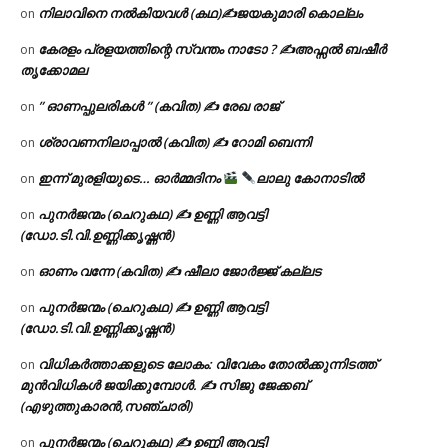
നിലാവിനെ നൽകിയവൾ (കഥ)✍ജയകുമാരി കൊല്ലം
on
കേരളം പ്രളയത്തിന്റെ സ്വന്തം നാടോ ? ✍️അഫ്സൽ ബഷീർ
on
തൃക്കോമല
” ഓണപ്പുലരികൾ ” (കവിത) ✍ രേഖ രാജ്
on
ശ്രാവണനിലാപ്പാൽ (കവിത) ✍ റോമി ബെന്നി
on
ഇന്ന് മുരളിയുടെ… ഓർമ്മദിനം
ലാലു കോനാടിൽ
on
പുനർജന്മം (ചെറുകഥ) ✍ ഉണ്ണി ആവട്ടി
on
(ഡോ.ടി.വി.ഉണ്ണിക്കൃഷ്ണൻ)
ഓണം വന്നേ (കവിത) ✍ ഷീലാ ജോർജ്ജ് കല്ലട
on
പുനർജന്മം (ചെറുകഥ) ✍ ഉണ്ണി ആവട്ടി
on
(ഡോ.ടി.വി.ഉണ്ണിക്കൃഷ്ണൻ)
വിധികർത്താക്കളുടെ ലോകം: വിവേകം തോൽക്കുന്നിടത്ത്
on
മുൻവിധികൾ ജയിക്കുമ്പോൾ. ✍️ സിജു ജേക്കബ്
(എഴുത്തുകാരൻ,സഞ്ചാരി)
പുനർജന്മം (ചെറുകഥ) ✍ ഉണ്ണി ആവട്ടി
on