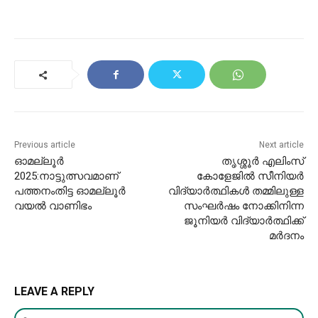
Previous article
Next article
ഓമല്ലൂർ
തൃശ്ശൂര്‍ എലിംസ്
2025:നാട്ടുത്സവമാണ്
കോളേജിൽ സീനിയർ
പത്തനംതിട്ട ഓമല്ലൂർ
വിദ്യാർത്ഥികൾ തമ്മിലുള്ള
വയൽ വാണിഭം
സംഘർഷം നോക്കിനിന്ന
ജൂനിയർ വിദ്യാർത്ഥിക്ക്
മർദനം
LEAVE A REPLY