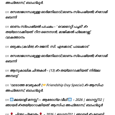
അഫ്രോസ്, ബാംഗ്ലൂർ.
രസരാജഗന്ധമുള്ള ഓർമനിലാവ് (ഓണം സ്‌പെഷ്യൽ) ✍റോമി
on
ബെന്നി
ഓണം സ്പെഷ്യൽ പാചകം – ‘ വെറൈറ്റി പച്ചടി’ ✍
on
തയ്യാറാക്കിയത്: റീന നൈനാൻ, മാജിക്കൽ ഫ്ലേവേഴ്സ്,
വാകത്താനം
ഒരുക്കം (കവിത) ✍ രജനി. സി. എഴക്കാട്, പാലക്കാട്
on
രസരാജഗന്ധമുള്ള ഓർമനിലാവ് (ഓണം സ്‌പെഷ്യൽ) ✍റോമി
on
ബെന്നി
ആനുകാലിക ചിന്തകൾ – (13) ✍ തയ്യാറാക്കിയത്: നിർമല
on
അമ്പാട്ട്
‘വാടാത്ത വേരുകൾ’ (
Friendship Day Special) ✍ ആസിഫ
on
അഫ്രോസ്, ബാംഗ്ലൂർ.
മലയാളി മനസ്സ് — ആരോഗ്യ വീഥി
– 2026 | ഓഗസ്റ്റ് 02 |
on
ഞായർ ✍
തയ്യാറാക്കിയത്: ആസിഫ അഫ്രോസ്, ബാംഗ്ലൂർ
ചിന്താ പ്രഭാതം
– 2026 | ഓഗസ്റ്റ് 02 | ഞായർ ✍
ബേബി
on