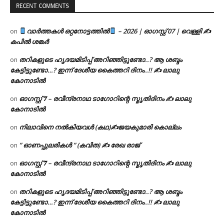
RECENT COMMENTS
വാർത്തകൾ ഒറ്റനോട്ടത്തിൽ
– 2026 | ഓഗസ്റ്റ് 07 | വെള്ളി ✍
on
കപിൽ ശങ്കർ
തറികളുടെ ഹൃദയമിടിപ്പ് അറിഞ്ഞിട്ടുണ്ടോ..? ആ ശബ്ദം
on
കേട്ടിട്ടുണ്ടോ…? ഇന്ന് ദേശീയ കൈത്തറി ദിനം..!! ✍ ലാലു
കോനാടിൽ
ഓഗസ്റ്റ് 𝟕 – രവീന്ദ്രനാഥ ടാഗോറിന്റെ സ്മൃതിദിനം ✍ ലാലു
on
കോനാടിൽ
നിലാവിനെ നൽകിയവൾ (കഥ)✍ജയകുമാരി കൊല്ലം
on
” ഓണപ്പുലരികൾ ” (കവിത) ✍ രേഖ രാജ്
on
ഓഗസ്റ്റ് 𝟕 – രവീന്ദ്രനാഥ ടാഗോറിന്റെ സ്മൃതിദിനം ✍ ലാലു
on
കോനാടിൽ
തറികളുടെ ഹൃദയമിടിപ്പ് അറിഞ്ഞിട്ടുണ്ടോ..? ആ ശബ്ദം
on
കേട്ടിട്ടുണ്ടോ…? ഇന്ന് ദേശീയ കൈത്തറി ദിനം..!! ✍ ലാലു
കോനാടിൽ