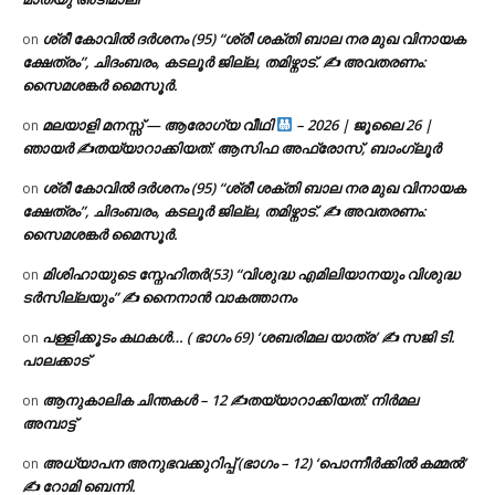
ശ്രീ കോവിൽ ദർശനം (95) “ശ്രീ ശക്തി ബാല നര മുഖ വിനായക
on
ക്ഷേത്രം”, ചിദംബരം, കടലൂർ ജില്ല, തമിഴ്നാട്. ✍ അവതരണം:
സൈമശങ്കർ മൈസൂർ.
മലയാളി മനസ്സ് — ആരോഗ്യ വീഥി
– 2026 | ജൂലൈ 26 |
on
ഞായർ ✍
തയ്യാറാക്കിയത്: ആസിഫ അഫ്രോസ്, ബാംഗ്ലൂർ
ശ്രീ കോവിൽ ദർശനം (95) “ശ്രീ ശക്തി ബാല നര മുഖ വിനായക
on
ക്ഷേത്രം”, ചിദംബരം, കടലൂർ ജില്ല, തമിഴ്നാട്. ✍ അവതരണം:
സൈമശങ്കർ മൈസൂർ.
മിശിഹായുടെ സ്നേഹിതർ(53) “വിശുദ്ധ എമിലിയാനയും വിശുദ്ധ
on
ടര്‍സില്ലയും” ✍ നൈനാൻ വാകത്താനം
പള്ളിക്കൂടം കഥകൾ… ( ഭാഗം 69) ‘ശബരിമല യാത്ര’ ✍ സജി ടി.
on
പാലക്കാട്
ആനുകാലിക ചിന്തകൾ – 12 ✍തയ്യാറാക്കിയത്: നിർമല
on
അമ്പാട്ട്
അധ്യാപന അനുഭവക്കുറിപ്പ് (ഭാഗം – 12) ‘പൊന്നീർക്കിൽ കമ്മൽ’
on
✍ റോമി ബെന്നി.