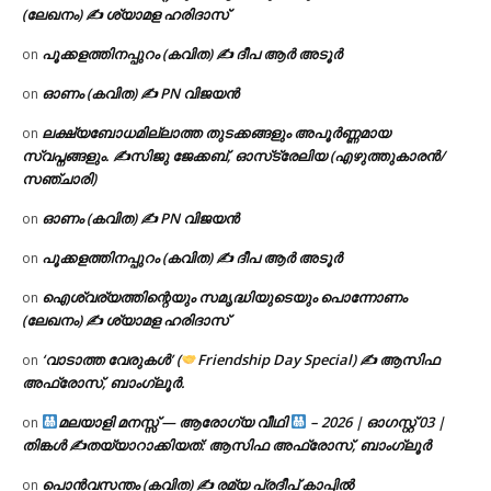
(ലേഖനം) ✍ ശ്യാമള ഹരിദാസ്
പൂക്കളത്തിനപ്പുറം (കവിത) ✍ ദീപ ആർ അടൂർ
on
ഓണം (കവിത) ✍ PN വിജയൻ
on
ലക്ഷ്യബോധമില്ലാത്ത തുടക്കങ്ങളും അപൂർണ്ണമായ
on
സ്വപ്നങ്ങളും. ✍️സിജു ജേക്കബ്, ഓസ്‌ട്രേലിയ (എഴുത്തുകാരൻ/
സഞ്ചാരി)
ഓണം (കവിത) ✍ PN വിജയൻ
on
പൂക്കളത്തിനപ്പുറം (കവിത) ✍ ദീപ ആർ അടൂർ
on
ഐശ്വര്യത്തിന്റെയും സമൃദ്ധിയുടെയും പൊന്നോണം
on
(ലേഖനം) ✍ ശ്യാമള ഹരിദാസ്
‘വാടാത്ത വേരുകൾ’ (
Friendship Day Special) ✍ ആസിഫ
on
അഫ്രോസ്, ബാംഗ്ലൂർ.
മലയാളി മനസ്സ് — ആരോഗ്യ വീഥി
– 2026 | ഓഗസ്റ്റ് 03 |
on
തിങ്കൾ ✍
തയ്യാറാക്കിയത്: ആസിഫ അഫ്രോസ്, ബാംഗ്ലൂർ
പൊൻവസന്തം (കവിത) ✍ രമ്യ പ്രദീപ് കാപ്പിൽ
on