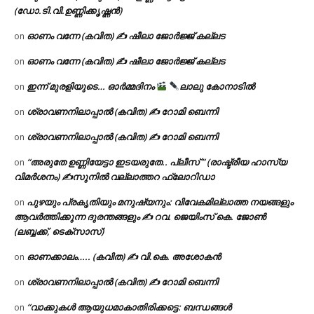
(ഡോ.ടി.വി.ഉണ്ണിക്കൃഷ്ണൻ)
ഓണം വന്നേ (കവിത) ✍ ഷീലാ ജോർജ്ജ് കല്ലട
on
ഓണം വന്നേ (കവിത) ✍ ഷീലാ ജോർജ്ജ് കല്ലട
on
ഇന്ന് മുരളിയുടെ… ഓർമ്മദിനം
ലാലു കോനാടിൽ
on
ശ്രാവണനിലാപ്പാൽ (കവിത) ✍ റോമി ബെന്നി
on
ശ്രാവണനിലാപ്പാൽ (കവിത) ✍ റോമി ബെന്നി
on
“അരുതേ ഉണ്ണിയേട്ടാ ഇടയരുതേ.. പ്ലീസ് ” (രാഷ്ട്രീയ ഹാസ്യ
on
വിമർശനം) ✍സുനിൽ വല്ലാത്തറ ഫ്ലോറിഡാ
പുഴയും പ്രകൃതിയും മനുഷ്യനും: വിവേകമില്ലാത്ത നയങ്ങളും
on
ആവർത്തിക്കുന്ന ദുരന്തങ്ങളും ✍ റവ. ജെയിംസ് കെ. ജോൺ
(ലബ്ബക്ക്, ടെക്സാസ്)
ഓണക്കാലം….. (കവിത) ✍ വി.കെ. അശോകൻ
on
ശ്രാവണനിലാപ്പാൽ (കവിത) ✍ റോമി ബെന്നി
on
“വാക്കുകൾ ആയുധമാകാതിരിക്കട്ടെ: ബന്ധങ്ങൾ
on