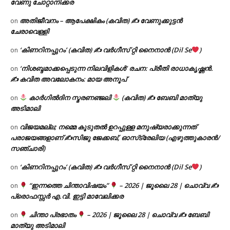
വേണു ചോറ്റാനിക്കര
അതിജീവനം – ആപേക്ഷികം (കവിത) ✍ വേണുക്കുട്ടൻ
on
ചേരാവെള്ളി
‘കിണറിനപ്പുറം’ (കവിത) ✍ വർഗീസ് റ്റി നൈനാൻ (Dil Se
)
on
‘നിശബ്ദമാക്കപ്പെടുന്ന നിലവിളികൾ’ രചന: പ്രീതി രാധാകൃഷ്ണൻ.
on
✍ കവിത അവലോകനം: മായ അനൂപ്
കാർഗിൽദിന സ്മരണഞ്ജലി
(കവിത) ✍ ബേബി മാത്യു
on
അടിമാലി
വിജയമല്ല; നമ്മെ കൂടുതൽ ഉറപ്പുള്ള മനുഷ്യരാക്കുന്നത്
on
പരാജയങ്ങളാണ് ✍️സിജു ജേക്കബ്, ഓസ്‌ട്രേലിയ (എഴുത്തുകാരൻ/
സഞ്ചാരി)
‘കിണറിനപ്പുറം’ (കവിത) ✍ വർഗീസ് റ്റി നൈനാൻ (Dil Se
)
on
“ഇന്നത്തെ ചിന്താവിഷയം”
– 2026 | ജൂലൈ 28 | ചൊവ്വ ✍
on
പ്രൊഫസ്സർ എ.വി. ഇട്ടി മാവേലിക്കര
ചിന്താ പ്രഭാതം
– 2026 | ജൂലൈ 28 | ചൊവ്വ ✍
ബേബി
on
മാത്യു അടിമാലി