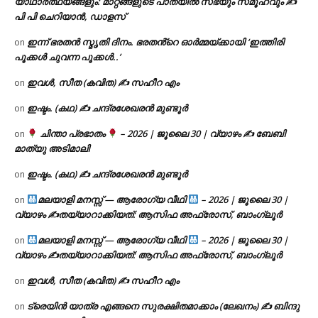
യാഥാർത്ഥ്യങ്ങളും: മാറ്റങ്ങളുടെ പാതയിൽ സഭയും സമൂഹവും ✍
പി പി ചെറിയാൻ, ഡാളസ്
ഇന്ന് ഭരതൻ സ്മൃതി ദിനം. ഭരതൻ്റെ ഓർമ്മയ്ക്കായി ‘ഇത്തിരി
on
പൂക്കൾ ചുവന്ന പൂക്കൾ..’
ഇവൾ, സീത (കവിത) ✍ സഹീറ എം
on
ഇഷ്ടം. (കഥ) ✍ ചന്ദ്രശേഖരൻ മുണ്ടൂർ
on
ചിന്താ പ്രഭാതം
– 2026 | ജൂലൈ 30 | വ്യാഴം ✍
ബേബി
on
മാത്യു അടിമാലി
ഇഷ്ടം. (കഥ) ✍ ചന്ദ്രശേഖരൻ മുണ്ടൂർ
on
മലയാളി മനസ്സ് — ആരോഗ്യ വീഥി
– 2026 | ജൂലൈ 30 |
on
വ്യാഴം ✍
തയ്യാറാക്കിയത്: ആസിഫ അഫ്രോസ്, ബാംഗ്ലൂർ
മലയാളി മനസ്സ് — ആരോഗ്യ വീഥി
– 2026 | ജൂലൈ 30 |
on
വ്യാഴം ✍
തയ്യാറാക്കിയത്: ആസിഫ അഫ്രോസ്, ബാംഗ്ലൂർ
ഇവൾ, സീത (കവിത) ✍ സഹീറ എം
on
ട്രെയിൻ യാത്ര എങ്ങനെ സുരക്ഷിതമാക്കാം (ലേഖനം) ✍ ബിന്ദു
on