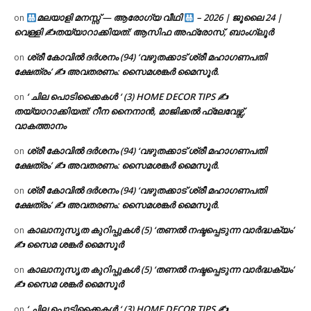
മലയാളി മനസ്സ് — ആരോഗ്യ വീഥി
– 2026 | ജൂലൈ 24 |
on
വെള്ളി ✍
തയ്യാറാക്കിയത്: ആസിഫ അഫ്രോസ്, ബാംഗ്ലൂർ
ശ്രീ കോവിൽ ദർശനം (94) ‘വഴുതക്കാട് ശ്രീ മഹാഗണപതി
on
ക്ഷേത്രം’ ✍ അവതരണം: സൈമശങ്കർ മൈസൂർ.
‘ ചില പൊടിക്കൈകൾ ‘ (3) HOME DECOR TIPS ✍
on
തയ്യാറാക്കിയത്: റീന നൈനാൻ, മാജിക്കൽ ഫ്ലേവേഴ്സ്,
വാകത്താനം
ശ്രീ കോവിൽ ദർശനം (94) ‘വഴുതക്കാട് ശ്രീ മഹാഗണപതി
on
ക്ഷേത്രം’ ✍ അവതരണം: സൈമശങ്കർ മൈസൂർ.
ശ്രീ കോവിൽ ദർശനം (94) ‘വഴുതക്കാട് ശ്രീ മഹാഗണപതി
on
ക്ഷേത്രം’ ✍ അവതരണം: സൈമശങ്കർ മൈസൂർ.
കാലാനുസൃത കുറിപ്പുകൾ (5) ‘തണൽ നഷ്ടപ്പെടുന്ന വാർദ്ധക്യം’
on
✍ സൈമ ശങ്കർ മൈസൂർ
കാലാനുസൃത കുറിപ്പുകൾ (5) ‘തണൽ നഷ്ടപ്പെടുന്ന വാർദ്ധക്യം’
on
✍ സൈമ ശങ്കർ മൈസൂർ
‘ ചില പൊടിക്കൈകൾ ‘ (3) HOME DECOR TIPS ✍
on