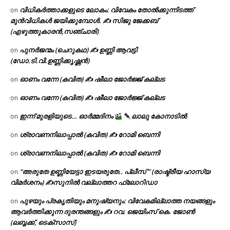
വിധികർത്താക്കളുടെ ലോകം: വിവേകം തോൽക്കുന്നിടത്ത്
on
മുൻവിധികൾ ജയിക്കുമ്പോൾ. ✍️ സിജു ജേക്കബ്
(എഴുത്തുകാരൻ,സഞ്ചാരി)
പുനർജന്മം (ചെറുകഥ) ✍ ഉണ്ണി ആവട്ടി
on
(ഡോ.ടി.വി.ഉണ്ണിക്കൃഷ്ണൻ)
ഓണം വന്നേ (കവിത) ✍ ഷീലാ ജോർജ്ജ് കല്ലട
on
ഓണം വന്നേ (കവിത) ✍ ഷീലാ ജോർജ്ജ് കല്ലട
on
ഇന്ന് മുരളിയുടെ… ഓർമ്മദിനം
ലാലു കോനാടിൽ
on
ശ്രാവണനിലാപ്പാൽ (കവിത) ✍ റോമി ബെന്നി
on
ശ്രാവണനിലാപ്പാൽ (കവിത) ✍ റോമി ബെന്നി
on
“അരുതേ ഉണ്ണിയേട്ടാ ഇടയരുതേ.. പ്ലീസ് ” (രാഷ്ട്രീയ ഹാസ്യ
on
വിമർശനം) ✍സുനിൽ വല്ലാത്തറ ഫ്ലോറിഡാ
പുഴയും പ്രകൃതിയും മനുഷ്യനും: വിവേകമില്ലാത്ത നയങ്ങളും
on
ആവർത്തിക്കുന്ന ദുരന്തങ്ങളും ✍ റവ. ജെയിംസ് കെ. ജോൺ
(ലബ്ബക്ക്, ടെക്സാസ്)