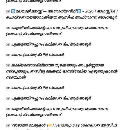
(ലേഖനം) ✍ ശ്യാമള ഹരിദാസ്
മലയാളി മനസ്സ് — ആരോഗ്യ വീഥി
– 2026 | ഓഗസ്റ്റ് 04 |
on
ചൊവ്വ ✍
തയ്യാറാക്കിയത്: ആസിഫ അഫ്രോസ്, ബാംഗ്ലൂർ
ഐശ്വര്യത്തിന്റെയും സമൃദ്ധിയുടെയും പൊന്നോണം
on
(ലേഖനം) ✍ ശ്യാമള ഹരിദാസ്
പൂക്കളത്തിനപ്പുറം (കവിത) ✍ ദീപ ആർ അടൂർ
on
ഓണം (കവിത) ✍ PN വിജയൻ
on
ലക്ഷ്യബോധമില്ലാത്ത തുടക്കങ്ങളും അപൂർണ്ണമായ
on
സ്വപ്നങ്ങളും. ✍️സിജു ജേക്കബ്, ഓസ്‌ട്രേലിയ (എഴുത്തുകാരൻ/
സഞ്ചാരി)
ഓണം (കവിത) ✍ PN വിജയൻ
on
പൂക്കളത്തിനപ്പുറം (കവിത) ✍ ദീപ ആർ അടൂർ
on
ഐശ്വര്യത്തിന്റെയും സമൃദ്ധിയുടെയും പൊന്നോണം
on
(ലേഖനം) ✍ ശ്യാമള ഹരിദാസ്
‘വാടാത്ത വേരുകൾ’ (
Friendship Day Special) ✍ ആസിഫ
on