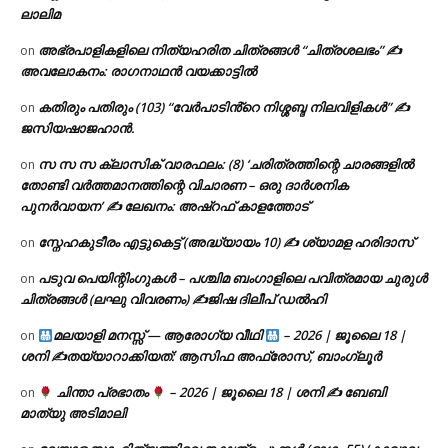
ലാലിമ
അഭ്രപാളികളിലെ നിത്യഹരിത ചിത്രങ്ങൾ “ചിത്രശലഭം” ✍
on
അവലോകനം: രാഗനാഥൻ വയക്കാട്ടിൽ
കതിരും പതിരും (103) “വേർപാടിൻ്റെ നിശ്ശബ്ദ നിലവിളികൾ” ✍
on
ജസിയഷാജഹാൻ.
സ സ സ ക്ലാസിക് വാരഫലം: (8) ‘ചരിത്രത്തിന്റെ ചാരങ്ങളിൽ
on
തോണ്ടി വർത്തമാനത്തിന്റെ വിചാരണ – ഒരു ദാർശനിക
പുനർവായന’ ✍ ലേഖനം: അഷ്റഫ് കാളത്തോട്
സ്നേഹകുടീരം എട്ടുകെട്ട് (അദ്ധ്യായം 10) ✍ ശ്യാമള ഹരിദാസ്
on
പടുവ പെയിന്റിംഗുകൾ – പശ്ചിമ ബംഗാളിലെ പവിത്രമായ ചുരുൾ
on
ചിത്രങ്ങൾ (ലഘു വിവരണം) ✍ജിഷ ദിലീപ് ഡൽഹി
മലയാളി മനസ്സ് — ആരോഗ്യ വീഥി
– 2026 | ജൂലൈ 18 |
on
ശനി ✍
തയ്യാറാക്കിയത്: ആസിഫ അഫ്രോസ്, ബാംഗ്ലൂർ
ചിന്താ പ്രഭാതം
– 2026 | ജൂലൈ 18 | ശനി ✍
ബേബി
on
മാത്യു അടിമാലി