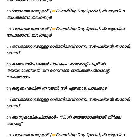
‘വാടാത്ത വേരുകൾ’ (
Friendship Day Special) ✍ ആസിഫ
on
അഫ്രോസ്, ബാംഗ്ലൂർ.
‘വാടാത്ത വേരുകൾ’ (
Friendship Day Special) ✍ ആസിഫ
on
അഫ്രോസ്, ബാംഗ്ലൂർ.
രസരാജഗന്ധമുള്ള ഓർമനിലാവ് (ഓണം സ്‌പെഷ്യൽ) ✍റോമി
on
ബെന്നി
ഓണം സ്പെഷ്യൽ പാചകം – ‘ വെറൈറ്റി പച്ചടി’ ✍
on
തയ്യാറാക്കിയത്: റീന നൈനാൻ, മാജിക്കൽ ഫ്ലേവേഴ്സ്,
വാകത്താനം
ഒരുക്കം (കവിത) ✍ രജനി. സി. എഴക്കാട്, പാലക്കാട്
on
രസരാജഗന്ധമുള്ള ഓർമനിലാവ് (ഓണം സ്‌പെഷ്യൽ) ✍റോമി
on
ബെന്നി
ആനുകാലിക ചിന്തകൾ – (13) ✍ തയ്യാറാക്കിയത്: നിർമല
on
അമ്പാട്ട്
‘വാടാത്ത വേരുകൾ’ (
Friendship Day Special) ✍ ആസിഫ
on