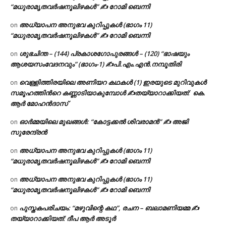
“മധുരാമൃതവർഷനൂലിഴകൾ” ✍ റോമി ബെന്നി
അധ്യാപന അനുഭവ കുറിപ്പുകൾ (ഭാഗം 11)
on
“മധുരാമൃതവർഷനൂലിഴകൾ” ✍ റോമി ബെന്നി
ശുഭചിന്ത – (144) പ്രകാശഗോപുരങ്ങൾ – (120) “ഭാഷയും
on
ആശയസംവേദനവും” (ഭാഗം-1) ✍പി.എം.എൻ.നമ്പൂതിരി
വെള്ളിത്തിരയിലെ അണിയറ കഥകൾ (1) ഇരയുടെ മുറിവുകൾ
on
സമൂഹത്തിന്‍റെ കണ്ണാടിയാകുമ്പോൾ ✍തയ്യാറാക്കിയത്: കെ.
ആര്‍ മോഹന്‍ദാസ്
ഓർമ്മയിലെ മുഖങ്ങൾ: “കോട്ടക്കൽ ശിവരാമൻ” ✍ അജി
on
സുരേന്ദ്രൻ
അധ്യാപന അനുഭവ കുറിപ്പുകൾ (ഭാഗം 11)
on
“മധുരാമൃതവർഷനൂലിഴകൾ” ✍ റോമി ബെന്നി
അധ്യാപന അനുഭവ കുറിപ്പുകൾ (ഭാഗം 11)
on
“മധുരാമൃതവർഷനൂലിഴകൾ” ✍ റോമി ബെന്നി
പുസ്തകപരിചയം: “മഴുവിന്റെ കഥ”, രചന – ബലാമണിയമ്മ ✍
on
തയ്യാറാക്കിയത്: ദീപ ആർ അടൂർ