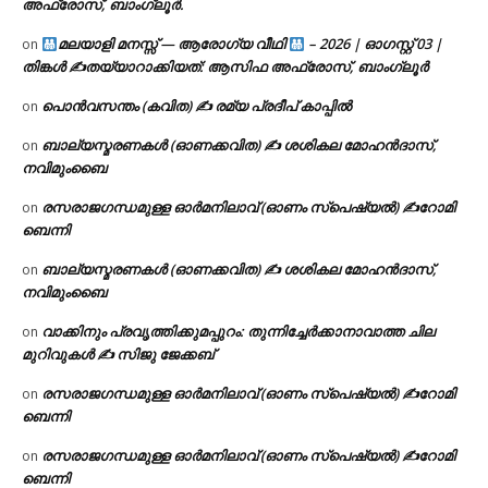
അഫ്രോസ്, ബാംഗ്ലൂർ.
മലയാളി മനസ്സ് — ആരോഗ്യ വീഥി
– 2026 | ഓഗസ്റ്റ് 03 |
on
തിങ്കൾ ✍
തയ്യാറാക്കിയത്: ആസിഫ അഫ്രോസ്, ബാംഗ്ലൂർ
പൊൻവസന്തം (കവിത) ✍ രമ്യ പ്രദീപ് കാപ്പിൽ
on
ബാല്യസ്മരണകൾ (ഓണക്കവിത) ✍ ശശികല മോഹൻദാസ്,
on
നവിമുംബൈ
രസരാജഗന്ധമുള്ള ഓർമനിലാവ് (ഓണം സ്‌പെഷ്യൽ) ✍റോമി
on
ബെന്നി
ബാല്യസ്മരണകൾ (ഓണക്കവിത) ✍ ശശികല മോഹൻദാസ്,
on
നവിമുംബൈ
വാക്കിനും പ്രവൃത്തിക്കുമപ്പുറം: തുന്നിച്ചേർക്കാനാവാത്ത ചില
on
മുറിവുകൾ ✍️ സിജു ജേക്കബ്
രസരാജഗന്ധമുള്ള ഓർമനിലാവ് (ഓണം സ്‌പെഷ്യൽ) ✍റോമി
on
ബെന്നി
രസരാജഗന്ധമുള്ള ഓർമനിലാവ് (ഓണം സ്‌പെഷ്യൽ) ✍റോമി
on
ബെന്നി