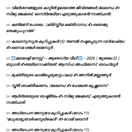
വിമർശനങ്ങളുടെ കാറ്റിൽ ഉലയാത്ത ജീവിതങ്ങൾ (ലേഖനം) ✍️
on
സിജു ജേക്കബ്, ഓസ്‌ട്രേലിയ (എഴുത്തുകാരൻ/സഞ്ചാരി)
കൺമണി പോലെ.. (ക്രിസ്തീയ ഭക്തിഗാനം) ✍ ബൈജു
on
തെക്കുംപുറത്ത്
കാലാനുസൃത കുറിപ്പുകൾ (5) ‘തണൽ നഷ്ടപ്പെടുന്ന വാർദ്ധക്യം’
on
✍ സൈമ ശങ്കർ മൈസൂർ
മലയാളി മനസ്സ് — ആരോഗ്യ വീഥി
– 2026 | ജൂലൈ 22 |
on
ബുധൻ ✍
തയ്യാറാക്കിയത്: ആസിഫ അഫ്രോസ്, ബാംഗ്ലൂർ
മുക്തിയുടെ കാൽപ്പെരുമാറ്റം (കഥ) ✍ അനിൽ മണ്ണത്തൂർ
on
സ്ത്രീ ശാക്തീകരണം. (ലേഖനം) ✍ ഹേമലത കൃഷ്ണദാസ്
on
ആർദ്രതയുടെ രാഷ്ട്രീയം ✍️ സിജു ജേക്കബ്, എഴുത്തുകാരൻ
on
സഞ്ചാരി
അധ്യാപന അനുഭവ കുറിപ്പുകൾ (ഭാഗം 11)
on
“മധുരാമൃതവർഷനൂലിഴകൾ” ✍ റോമി ബെന്നി
അധ്യാപന അനുഭവ കുറിപ്പുകൾ (ഭാഗം 11)
on