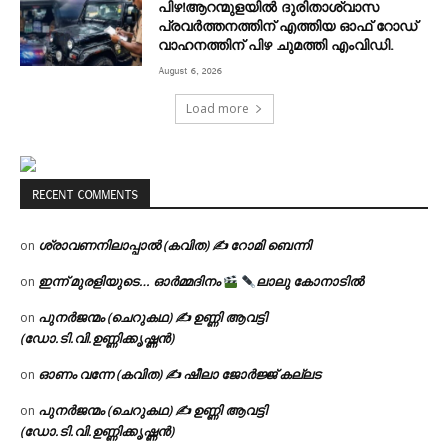
പിഴ!ആറന്മുളയില്‍ ദുരിതാശ്വാസ
പ്രവര്‍ത്തനത്തിന് എത്തിയ ഓഫ് റോഡ്
വാഹനത്തിന് പിഴ ചുമത്തി എംവിഡി.
August 6, 2026
Load more
RECENT COMMENTS
ശ്രാവണനിലാപ്പാൽ (കവിത) ✍ റോമി ബെന്നി
on
ഇന്ന് മുരളിയുടെ… ഓർമ്മദിനം
ലാലു കോനാടിൽ
on
പുനർജന്മം (ചെറുകഥ) ✍ ഉണ്ണി ആവട്ടി
on
(ഡോ.ടി.വി.ഉണ്ണിക്കൃഷ്ണൻ)
ഓണം വന്നേ (കവിത) ✍ ഷീലാ ജോർജ്ജ് കല്ലട
on
പുനർജന്മം (ചെറുകഥ) ✍ ഉണ്ണി ആവട്ടി
on
(ഡോ.ടി.വി.ഉണ്ണിക്കൃഷ്ണൻ)