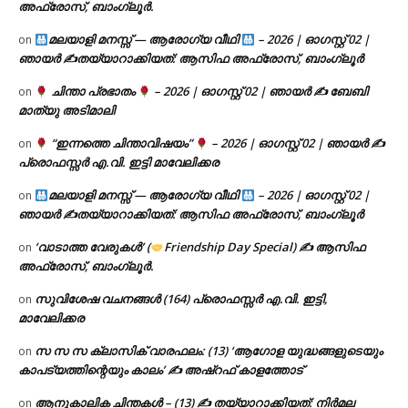
അഫ്രോസ്, ബാംഗ്ലൂർ.
മലയാളി മനസ്സ് — ആരോഗ്യ വീഥി
– 2026 | ഓഗസ്റ്റ് 02 |
on
ഞായർ ✍
തയ്യാറാക്കിയത്: ആസിഫ അഫ്രോസ്, ബാംഗ്ലൂർ
ചിന്താ പ്രഭാതം
– 2026 | ഓഗസ്റ്റ് 02 | ഞായർ ✍
ബേബി
on
മാത്യു അടിമാലി
“ഇന്നത്തെ ചിന്താവിഷയം”
– 2026 | ഓഗസ്റ്റ് 02 | ഞായർ ✍
on
പ്രൊഫസ്സർ എ.വി. ഇട്ടി മാവേലിക്കര
മലയാളി മനസ്സ് — ആരോഗ്യ വീഥി
– 2026 | ഓഗസ്റ്റ് 02 |
on
ഞായർ ✍
തയ്യാറാക്കിയത്: ആസിഫ അഫ്രോസ്, ബാംഗ്ലൂർ
‘വാടാത്ത വേരുകൾ’ (
Friendship Day Special) ✍ ആസിഫ
on
അഫ്രോസ്, ബാംഗ്ലൂർ.
സുവിശേഷ വചനങ്ങൾ (164) പ്രൊഫസ്സർ എ.വി. ഇട്ടി,
on
മാവേലിക്കര
സ സ സ ക്ലാസിക് വാരഫലം: (13) ‘ആഗോള യുദ്ധങ്ങളുടെയും
on
കാപട്യത്തിന്റെയും കാലം’ ✍ അഷ്റഫ് കാളത്തോട്
ആനുകാലിക ചിന്തകൾ – (13) ✍ തയ്യാറാക്കിയത്: നിർമല
on