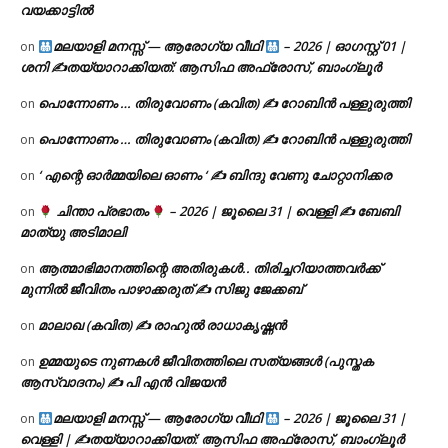
വയക്കാട്ടിൽ
മലയാളി മനസ്സ് — ആരോഗ്യ വീഥി
– 2026 | ഓഗസ്റ്റ് 01 |
on
ശനി ✍
തയ്യാറാക്കിയത്: ആസിഫ അഫ്രോസ്, ബാംഗ്ലൂർ
പൊന്നോണം … തിരുവോണം (കവിത) ✍ റോബിൻ പള്ളുരുത്തി
on
പൊന്നോണം … തിരുവോണം (കവിത) ✍ റോബിൻ പള്ളുരുത്തി
on
‘ എന്റെ ഓർമ്മയിലെ ഓണം ‘ ✍ ബിന്ദു വേണു ചോറ്റാനിക്കര
on
ചിന്താ പ്രഭാതം
– 2026 | ജൂലൈ 31 | വെള്ളി ✍
ബേബി
on
മാത്യു അടിമാലി
ആത്മാഭിമാനത്തിന്റെ അതിരുകൾ.. തിരിച്ചറിയാത്തവർക്ക്
on
മുന്നിൽ ജീവിതം പാഴാക്കരുത് ✍️ സിജു ജേക്കബ്
മാലാഖ (കവിത) ✍ രാഹുൽ രാധാകൃഷ്ണൻ
on
ഉമ്മയുടെ നുണകൾ ജീവിതത്തിലെ സത്യങ്ങൾ (പുസ്തക
on
ആസ്വാദനം) ✍ പി എൻ വിജയൻ
മലയാളി മനസ്സ് — ആരോഗ്യ വീഥി
– 2026 | ജൂലൈ 31 |
on
വെള്ളി | ✍
തയ്യാറാക്കിയത്: ആസിഫ അഫ്രോസ്, ബാംഗ്ലൂർ