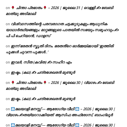
ചിന്താ പ്രഭാതം
– 2026 | ജൂലൈ 31 | വെള്ളി ✍
ബേബി
on
മാത്യു അടിമാലി
വിശ്വാസത്തിന്റെ പരമ്പരാഗത ചട്ടക്കൂടുകളും ആധുനിക
on
യാഥാർത്ഥ്യങ്ങളും: മാറ്റങ്ങളുടെ പാതയിൽ സഭയും സമൂഹവും ✍
പി പി ചെറിയാൻ, ഡാളസ്
ഇന്ന് ഭരതൻ സ്മൃതി ദിനം. ഭരതൻ്റെ ഓർമ്മയ്ക്കായി ‘ഇത്തിരി
on
പൂക്കൾ ചുവന്ന പൂക്കൾ..’
ഇവൾ, സീത (കവിത) ✍ സഹീറ എം
on
ഇഷ്ടം. (കഥ) ✍ ചന്ദ്രശേഖരൻ മുണ്ടൂർ
on
ചിന്താ പ്രഭാതം
– 2026 | ജൂലൈ 30 | വ്യാഴം ✍
ബേബി
on
മാത്യു അടിമാലി
ഇഷ്ടം. (കഥ) ✍ ചന്ദ്രശേഖരൻ മുണ്ടൂർ
on
മലയാളി മനസ്സ് — ആരോഗ്യ വീഥി
– 2026 | ജൂലൈ 30 |
on
വ്യാഴം ✍
തയ്യാറാക്കിയത്: ആസിഫ അഫ്രോസ്, ബാംഗ്ലൂർ
മലയാളി മനസ്സ് — ആരോഗ്യ വീഥി
– 2026 | ജൂലൈ 30 |
on