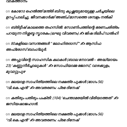
വാകത്താനം
കോറോ ഹെൽത്ത് മന്ത്രി ബിന്ദു കൃഷ്ണയുമായുള്ള ചർച്ചയിലെ
on
ഉറപ്പ് പാലിച്ചു, ജീവനക്കാർക്ക് അഞ്ച് മാസത്തെ ശമ്പളം നൽകി
ബ്രിട്ടീഷ് കാലത്തെ തഹസിൽ: സോണിപത്തിന്റെ ഭരണചരിത്രം
on
പറയുന്ന നിശ്ശബ്ദ സ്മാരകം (ലഘു വിവരണം) ✍ ജിഷ ദിലീപ് ഡൽഹി
80കളിലെ വസന്തങ്ങൾ ” ലോഹിതദാസ് ” ✍ ആസിഫ
on
അഫ്രോസ് ബാംഗ്ലൂർ.
അപ്പുവിന്റെ സാഹസിക കഥകൾ (ബാല നോവൽ – അദ്ധ്യായം
on
23) ‘കണ്ണുനീർച്ചാലുകൾ ‘ ✍ സോഫിയാമ്മ ജോസ്, വാഴക്കുളം,
മുവാറ്റുപുഴ
മലയാള സാഹിത്യത്തിലെ നക്ഷത്ര പൂക്കൾ (ഭാഗം 56)
on
“വി.കെ.എൻ” ✍ അവതരണം: പ്രഭ ദിനേഷ്
കതിരും പതിരും പംക്തി: (104) ‘ചെന്താമരയിൽ വിരിയാത്തത് ‘ ✍
on
ജസിയഷാജഹാൻ.
മലയാള സാഹിത്യത്തിലെ നക്ഷത്ര പൂക്കൾ (ഭാഗം 56)
on
“വി.കെ.എൻ” ✍ അവതരണം: പ്രഭ ദിനേഷ്