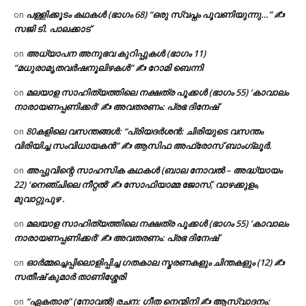
പള്ളിക്കൂടം കഥകൾ (ഭാഗം 68) “ഒരു സ്വപ്നം പൂവണിയുന്നു…” ✍
on
സജി ടി. പാലക്കാട്
അധ്യാപന അനുഭവ കുറിപ്പുകൾ (ഭാഗം 11)
on
“മധുരാമൃതവർഷനൂലിഴകൾ” ✍ റോമി ബെന്നി
മലയാള സാഹിത്യത്തിലെ നക്ഷത്ര പൂക്കൾ (ഭാഗം 55) ‘കാവാലം
on
നാരായണപ്പണിക്കർ’ ✍ അവതരണം: പ്രഭ ദിനേഷ്
80കളിലെ വസന്തങ്ങൾ: “പ്രിയദർശൻ: ചിരിയുടെ വസന്തം
on
വിരിയിച്ച സംവിധായകൻ” ✍ ആസിഫ അഫ്രോസ് ബാംഗ്ലൂർ.
അപ്പുവിന്റെ സാഹസിക കഥകൾ (ബാല നോവൽ – അദ്ധ്യായം
on
22) ‘നെഞ്ചിലെ നീറ്റൽ’ ✍ സോഫിയാമ്മ ജോസ്, വാഴക്കുളം,
മുവാറ്റുപുഴ .
മലയാള സാഹിത്യത്തിലെ നക്ഷത്ര പൂക്കൾ (ഭാഗം 55) ‘കാവാലം
on
നാരായണപ്പണിക്കർ’ ✍ അവതരണം: പ്രഭ ദിനേഷ്
ഓർമ്മച്ചെപ്പിലൊളിപ്പിച്ച ഗതകാല സ്മരണകളും ചിന്തകളും (12) ✍
on
സതീഷ് കുമാർ താണിശ്ശേരി
“ഏകതാര” (നോവൽ) രചന: ഗീത നെന്മിനി ✍ ആസ്വാദനം:
on