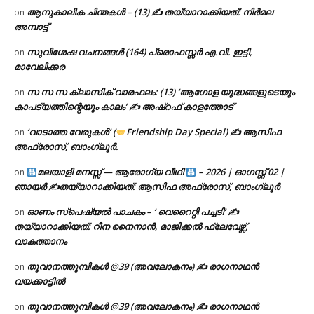
ആനുകാലിക ചിന്തകൾ – (13) ✍ തയ്യാറാക്കിയത്: നിർമല
on
അമ്പാട്ട്
സുവിശേഷ വചനങ്ങൾ (164) പ്രൊഫസ്സർ എ.വി. ഇട്ടി,
on
മാവേലിക്കര
സ സ സ ക്ലാസിക് വാരഫലം: (13) ‘ആഗോള യുദ്ധങ്ങളുടെയും
on
കാപട്യത്തിന്റെയും കാലം’ ✍ അഷ്റഫ് കാളത്തോട്
‘വാടാത്ത വേരുകൾ’ (
Friendship Day Special) ✍ ആസിഫ
on
അഫ്രോസ്, ബാംഗ്ലൂർ.
മലയാളി മനസ്സ് — ആരോഗ്യ വീഥി
– 2026 | ഓഗസ്റ്റ് 02 |
on
ഞായർ ✍
തയ്യാറാക്കിയത്: ആസിഫ അഫ്രോസ്, ബാംഗ്ലൂർ
ഓണം സ്പെഷ്യൽ പാചകം – ‘ വെറൈറ്റി പച്ചടി’ ✍
on
തയ്യാറാക്കിയത്: റീന നൈനാൻ, മാജിക്കൽ ഫ്ലേവേഴ്സ്,
വാകത്താനം
തൂവാനത്തുമ്പികൾ @39 (അവലോകനം) ✍ രാഗനാഥൻ
on
വയക്കാട്ടിൽ
തൂവാനത്തുമ്പികൾ @39 (അവലോകനം) ✍ രാഗനാഥൻ
on