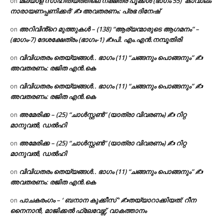
മലയാള സാഹിത്യത്തിലെ നക്ഷത്ര പൂക്കൾ (ഭാഗം 55) ‘കാവാലം
on
നാരായണപ്പണിക്കർ’ ✍ അവതരണം: പ്രഭ ദിനേഷ്
അറിവിൻ്റെ മുത്തുകൾ – (138) “ആര്യന്മാരുടെ ആഗമനം” –
on
(ഭാഗം-7) ദേശക്ഷേത്രം (ഭാഗം-1) ✍പി. എം.എൻ.നമ്പൂതിരി
വിവിധതരം തെയ്യങ്ങൾ.. ഭാഗം (11) “ചങ്ങനും പൊങ്ങനും” ✍
on
അവതരണം: രജിത എൻ.കെ
വിവിധതരം തെയ്യങ്ങൾ.. ഭാഗം (11) “ചങ്ങനും പൊങ്ങനും” ✍
on
അവതരണം: രജിത എൻ.കെ
അമേരിക്ക – (25) “ചാൾസ്റ്റൺ” (യാത്രാ വിവരണം) ✍ റിറ്റ
on
മാനുവൽ, ഡൽഹി
അമേരിക്ക – (25) “ചാൾസ്റ്റൺ” (യാത്രാ വിവരണം) ✍ റിറ്റ
on
മാനുവൽ, ഡൽഹി
വിവിധതരം തെയ്യങ്ങൾ.. ഭാഗം (11) “ചങ്ങനും പൊങ്ങനും” ✍
on
അവതരണം: രജിത എൻ.കെ
പാചകരംഗം – ‘ ബനാന കുക്കീസ് ‘ ✍തയ്യാറാക്കിയത്: റീന
on
നൈനാൻ, മാജിക്കൽ ഫ്ലേവേഴ്സ്, വാകത്താനം