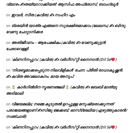
വ്യാഴം ✍
തയ്യാറാക്കിയത്: ആസിഫ അഫ്രോസ്, ബാംഗ്ലൂർ
ഇവൾ, സീത (കവിത) ✍ സഹീറ എം
on
ട്രെയിൻ യാത്ര എങ്ങനെ സുരക്ഷിതമാക്കാം (ലേഖനം) ✍ ബിന്ദു
on
വേണു ചോറ്റാനിക്കര
അതിജീവനം – ആപേക്ഷികം (കവിത) ✍ വേണുക്കുട്ടൻ
on
ചേരാവെള്ളി
‘കിണറിനപ്പുറം’ (കവിത) ✍ വർഗീസ് റ്റി നൈനാൻ (Dil Se
)
on
‘നിശബ്ദമാക്കപ്പെടുന്ന നിലവിളികൾ’ രചന: പ്രീതി രാധാകൃഷ്ണൻ.
on
✍ കവിത അവലോകനം: മായ അനൂപ്
കാർഗിൽദിന സ്മരണഞ്ജലി
(കവിത) ✍ ബേബി മാത്യു
on
അടിമാലി
വിജയമല്ല; നമ്മെ കൂടുതൽ ഉറപ്പുള്ള മനുഷ്യരാക്കുന്നത്
on
പരാജയങ്ങളാണ് ✍️സിജു ജേക്കബ്, ഓസ്‌ട്രേലിയ (എഴുത്തുകാരൻ/
സഞ്ചാരി)
‘കിണറിനപ്പുറം’ (കവിത) ✍ വർഗീസ് റ്റി നൈനാൻ (Dil Se
)
on