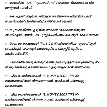
അമേരിക്ക – (26) “Taybee island” (യാത്രാ വിവരണം) ✍ റിറ്റ
on
മാനുവൽ, ഡൽഹി
കെ .എസ് . ആർ.ടി.സിയുടെ ആദ്യത്തെ ഫ്രണ്ട്ലി പദവി
on
സപര്യയ്ക്ക് പ്രഖ്യാപിച്ച് മന്ത്രി സിപി ജോൺ
സുധ അജിത്ത് എഴുതിയ നോവൽ “കോലധാരിയുടെ
on
അഗ്നികുണ്ഡങ്ങള്‍” , ✍ പുസ്തക പരിചയം: കെ ആർ. മോഹൻദാസ്
Open up ആകണോ? (Part -24) ✍ പ്രശാന്ത് വാസുദേവ് (മുൻ
on
ഡെപ്യൂട്ടി ഡയറക്ടർ കേരള ടൂറിസം വകുപ്പ് & ടൂറിസം
കൺസൾട്ടൻ്റ്).
ചില മടങ്ങിവരവുകൾ മുറിവേൽപ്പിക്കാനുള്ളതാണ്! (ലേഖനം) ✍️
on
സിജു ജേക്കബ്, ഓസ്‌ട്രേലിയ (എഴുത്തുകാരൻ/സഞ്ചാരി)
‘ ചില പൊടിക്കൈകൾ ‘ (3) HOME DECOR TIPS ✍
on
തയ്യാറാക്കിയത്: റീന നൈനാൻ, മാജിക്കൽ ഫ്ലേവേഴ്സ്,
വാകത്താനം
‘ ചില പൊടിക്കൈകൾ ‘ (3) HOME DECOR TIPS ✍
on
തയ്യാറാക്കിയത്: റീന നൈനാൻ, മാജിക്കൽ ഫ്ലേവേഴ്സ്,
വാകത്താനം