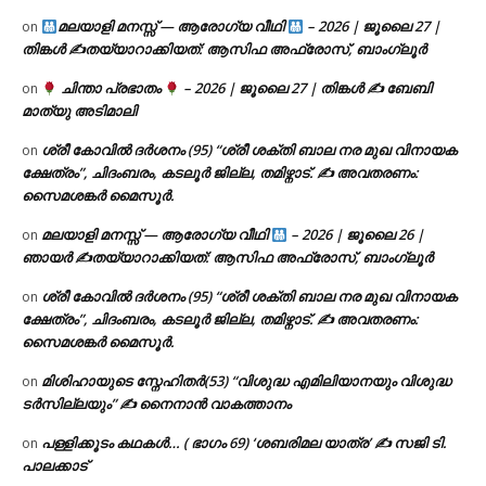
മലയാളി മനസ്സ് — ആരോഗ്യ വീഥി
– 2026 | ജൂലൈ 27 |
on
തിങ്കൾ ✍
തയ്യാറാക്കിയത്: ആസിഫ അഫ്രോസ്, ബാംഗ്ലൂർ
ചിന്താ പ്രഭാതം
– 2026 | ജൂലൈ 27 | തിങ്കൾ ✍
ബേബി
on
മാത്യു അടിമാലി
ശ്രീ കോവിൽ ദർശനം (95) “ശ്രീ ശക്തി ബാല നര മുഖ വിനായക
on
ക്ഷേത്രം”, ചിദംബരം, കടലൂർ ജില്ല, തമിഴ്നാട്. ✍ അവതരണം:
സൈമശങ്കർ മൈസൂർ.
മലയാളി മനസ്സ് — ആരോഗ്യ വീഥി
– 2026 | ജൂലൈ 26 |
on
ഞായർ ✍
തയ്യാറാക്കിയത്: ആസിഫ അഫ്രോസ്, ബാംഗ്ലൂർ
ശ്രീ കോവിൽ ദർശനം (95) “ശ്രീ ശക്തി ബാല നര മുഖ വിനായക
on
ക്ഷേത്രം”, ചിദംബരം, കടലൂർ ജില്ല, തമിഴ്നാട്. ✍ അവതരണം:
സൈമശങ്കർ മൈസൂർ.
മിശിഹായുടെ സ്നേഹിതർ(53) “വിശുദ്ധ എമിലിയാനയും വിശുദ്ധ
on
ടര്‍സില്ലയും” ✍ നൈനാൻ വാകത്താനം
പള്ളിക്കൂടം കഥകൾ… ( ഭാഗം 69) ‘ശബരിമല യാത്ര’ ✍ സജി ടി.
on
പാലക്കാട്