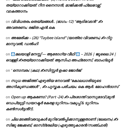
തയ്യാറാക്കിയത്: റീന നൈനാൻ, മാജിക്കൽ ഫ്ലേവേഴ്സ്,
വാകത്താനം
വിവിധതരം തെയ്യങ്ങൾ.. (ഭാഗം -12) “ആടിവേടൻ” ✍
on
അവതരണം: രജിത എൻ.കെ
അമേരിക്ക – (26) “Taybee island” (യാത്രാ വിവരണം) ✍ റിറ്റ
on
മാനുവൽ, ഡൽഹി
മലയാളി മനസ്സ് — ആരോഗ്യ വീഥി
– 2026 | ജൂലൈ 24 |
on
വെള്ളി ✍
തയ്യാറാക്കിയത്: ആസിഫ അഫ്രോസ്, ബാംഗ്ലൂർ
‘ നൊമ്പരം’ (കഥ) ✍സിസ്റ്റർ ഉഷാ ജോർജ്
on
സുധ അജിത്ത് എഴുതിയ നോവൽ “കോലധാരിയുടെ
on
അഗ്നികുണ്ഡങ്ങള്‍” , ✍ പുസ്തക പരിചയം: കെ ആർ. മോഹൻദാസ്
Open up ആകണോ? (Part -24) ✍ പ്രശാന്ത് വാസുദേവ് (മുൻ
on
ഡെപ്യൂട്ടി ഡയറക്ടർ കേരള ടൂറിസം വകുപ്പ് & ടൂറിസം
കൺസൾട്ടൻ്റ്).
ചില മടങ്ങിവരവുകൾ മുറിവേൽപ്പിക്കാനുള്ളതാണ്! (ലേഖനം) ✍️
on
സിജു ജേക്കബ്, ഓസ്‌ട്രേലിയ (എഴുത്തുകാരൻ/സഞ്ചാരി)