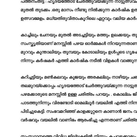
പത്തനംതിട്ട
: ഹൃദയത്തോട് ചേർത്തുവയ്ക്കുന്ന നാട്ടുത്സവ
മുതല്‍ തുടക്കം .ഒരു മാസം നീണ്ടു നില്‍ക്കുന്ന കാര്‍ഷിക
ഉത്സവമേളം. മധ്യതിരുവിതാംകൂറിലെ ഏറ്റവും വലിയ കാര
കാച്ചിലും ചേനയും മുതൽ അടച്ചട്ടിയും മത്തും ഉലക്കയും 
സംസ്കൃതിയാണ് മനസ്സില്‍ പഴയ ഓര്‍മ്മകള്‍ നിറയുന്നതാ
മുറവും കൂന്താലിയും തൂമ്പയും കോടാലിയും ഉൾപ്പടെ ഗ
നിന്നും കര്‍ഷകര്‍ എത്തി കാര്‍ഷിക നടീല്‍ വിളകള്‍ വാങ്
കറിച്ചട്ടിയും മൺകലവും കൂജയും അരകല്ലും നാഴിയും ചങ
തലമുറയ്‌ക്കൊപ്പം ഹൃദയത്തോട് ചേർത്തുവയ്ക്കുന്ന നാട്
പഴമക്കാരുടെ മനസ്സില്‍ ഉള്ള ചരിത്രം പറയും . കൊല്ല
പാടത്തുനിന്നും വിരണ്ടോടി ഓമല്ലൂർ വയലിൽ എത്തി നി
പിടിച്ചുകെട്ടി. സംഭവമറിഞ്ഞ് കാളക്കൂറ്റനെ കാണാൻ ജനം 
വർഷവും വയലിൽ വാണിഭം ആരംഭിച്ചു എന്നതാണ് ചരിത്ര
സംസ്ഥാനത്തെ വിവിധ ജില്ലകളിൽ നിന്നും കച്ചവടക്കാര