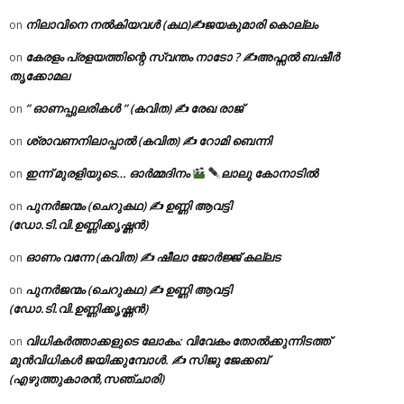
നിലാവിനെ നൽകിയവൾ (കഥ)✍ജയകുമാരി കൊല്ലം
on
കേരളം പ്രളയത്തിന്റെ സ്വന്തം നാടോ ? ✍️അഫ്സൽ ബഷീർ
on
തൃക്കോമല
” ഓണപ്പുലരികൾ ” (കവിത) ✍ രേഖ രാജ്
on
ശ്രാവണനിലാപ്പാൽ (കവിത) ✍ റോമി ബെന്നി
on
ഇന്ന് മുരളിയുടെ… ഓർമ്മദിനം
ലാലു കോനാടിൽ
on
പുനർജന്മം (ചെറുകഥ) ✍ ഉണ്ണി ആവട്ടി
on
(ഡോ.ടി.വി.ഉണ്ണിക്കൃഷ്ണൻ)
ഓണം വന്നേ (കവിത) ✍ ഷീലാ ജോർജ്ജ് കല്ലട
on
പുനർജന്മം (ചെറുകഥ) ✍ ഉണ്ണി ആവട്ടി
on
(ഡോ.ടി.വി.ഉണ്ണിക്കൃഷ്ണൻ)
വിധികർത്താക്കളുടെ ലോകം: വിവേകം തോൽക്കുന്നിടത്ത്
on
മുൻവിധികൾ ജയിക്കുമ്പോൾ. ✍️ സിജു ജേക്കബ്
(എഴുത്തുകാരൻ,സഞ്ചാരി)