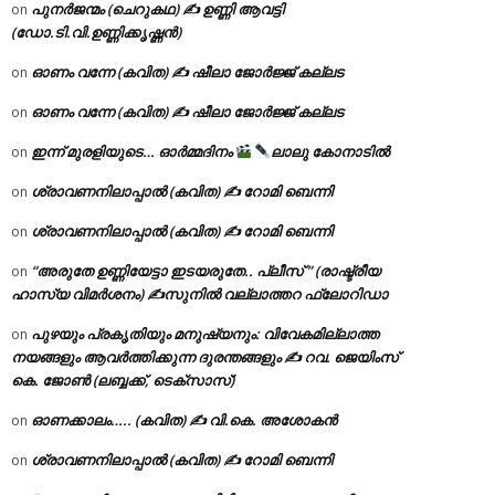
പുനർജന്മം (ചെറുകഥ) ✍ ഉണ്ണി ആവട്ടി
on
(ഡോ.ടി.വി.ഉണ്ണിക്കൃഷ്ണൻ)
ഓണം വന്നേ (കവിത) ✍ ഷീലാ ജോർജ്ജ് കല്ലട
on
ഓണം വന്നേ (കവിത) ✍ ഷീലാ ജോർജ്ജ് കല്ലട
on
ഇന്ന് മുരളിയുടെ… ഓർമ്മദിനം
ലാലു കോനാടിൽ
on
ശ്രാവണനിലാപ്പാൽ (കവിത) ✍ റോമി ബെന്നി
on
ശ്രാവണനിലാപ്പാൽ (കവിത) ✍ റോമി ബെന്നി
on
“അരുതേ ഉണ്ണിയേട്ടാ ഇടയരുതേ.. പ്ലീസ് ” (രാഷ്ട്രീയ
on
ഹാസ്യ വിമർശനം) ✍സുനിൽ വല്ലാത്തറ ഫ്ലോറിഡാ
പുഴയും പ്രകൃതിയും മനുഷ്യനും: വിവേകമില്ലാത്ത
on
നയങ്ങളും ആവർത്തിക്കുന്ന ദുരന്തങ്ങളും ✍ റവ. ജെയിംസ്
കെ. ജോൺ (ലബ്ബക്ക്, ടെക്സാസ്)
ഓണക്കാലം….. (കവിത) ✍ വി.കെ. അശോകൻ
on
ശ്രാവണനിലാപ്പാൽ (കവിത) ✍ റോമി ബെന്നി
on