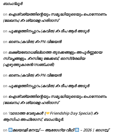
ബാംഗ്ലൂർ
ഐശ്വര്യത്തിന്റെയും സമൃദ്ധിയുടെയും പൊന്നോണം
on
(ലേഖനം) ✍ ശ്യാമള ഹരിദാസ്
പൂക്കളത്തിനപ്പുറം (കവിത) ✍ ദീപ ആർ അടൂർ
on
ഓണം (കവിത) ✍ PN വിജയൻ
on
ലക്ഷ്യബോധമില്ലാത്ത തുടക്കങ്ങളും അപൂർണ്ണമായ
on
സ്വപ്നങ്ങളും. ✍️സിജു ജേക്കബ്, ഓസ്‌ട്രേലിയ
(എഴുത്തുകാരൻ/സഞ്ചാരി)
ഓണം (കവിത) ✍ PN വിജയൻ
on
പൂക്കളത്തിനപ്പുറം (കവിത) ✍ ദീപ ആർ അടൂർ
on
ഐശ്വര്യത്തിന്റെയും സമൃദ്ധിയുടെയും പൊന്നോണം
on
(ലേഖനം) ✍ ശ്യാമള ഹരിദാസ്
‘വാടാത്ത വേരുകൾ’ (
Friendship Day Special) ✍
on
ആസിഫ അഫ്രോസ്, ബാംഗ്ലൂർ.
മലയാളി മനസ്സ് — ആരോഗ്യ വീഥി
– 2026 | ഓഗസ്റ്റ്
on