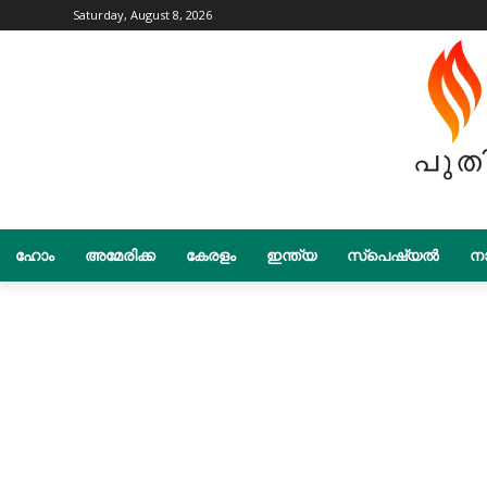
Saturday, August 8, 2026
ഹോം
അമേരിക്ക
കേരളം
ഇന്ത്യ
സ്പെഷ്യൽ
നാ