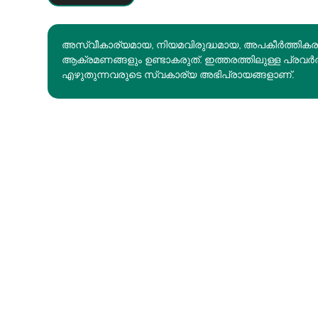
അസ്വീകാര്യമായ, നിയമവിരുദ്ധമായ, അപകീര്‍ത്തിക
ആക്രമണങ്ങളും ഉണ്ടാകരുത്. ഇത്തരത്തിലുള്ള പ്രവർ
എഴുതുന്നവരുടെ സ്വകാര്യ അഭിപ്രായങ്ങളാണ്.