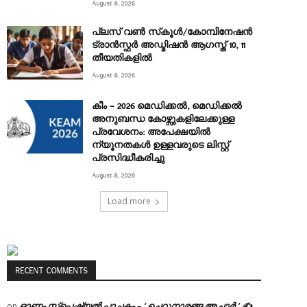
August 8, 2026
പ്ലസ് വൺ സ്‌കൂൾ/കോമ്പിനേഷൻ
ട്രാൻസ്ഫർ അഡ്മിഷൻ ആഗസ്ത് 10, 11
തീയതികളിൽ
August 8, 2026
കീം – 2026 മെഡിക്കൽ, മെഡിക്കൽ
അനുബന്ധ കോഴ്സുകളിലേക്കുള്ള
പ്രവേശനം: അപേക്ഷയിൽ
ന്യൂനതകൾ ഉള്ളവരുടെ ലിസ്റ്റ്
പ്രസിദ്ധീകരിച്ചു
August 8, 2026
Load more
RECENT COMMENTS
ഓണം സ്പെഷ്യൽ പാചകം – ‘ ചെറുനാരങ്ങ അച്ചാർ ‘ ✍
on