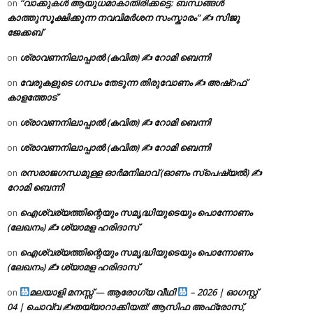
“വാക്കുകൾ ആയുധമാകാതിരിക്കട്ടെ: ബന്ധങ്ങൾ
on
കാത്തുസൂക്ഷിക്കുന്ന നവവിമർശന സംസ്കാരം” ✍️ സിജു
ജേക്കബ്
ശ്രാവണനിലാപ്പാൽ (കവിത) ✍ റോമി ബെന്നി
on
വേരുകളുടെ ഗന്ധം തേടുന്ന തിരുവോണം ✍ അഷ്റഫ്
on
കാളത്തോട്
ശ്രാവണനിലാപ്പാൽ (കവിത) ✍ റോമി ബെന്നി
on
ശ്രാവണനിലാപ്പാൽ (കവിത) ✍ റോമി ബെന്നി
on
രസരാജഗന്ധമുള്ള ഓർമനിലാവ് (ഓണം സ്‌പെഷ്യൽ) ✍
on
റോമി ബെന്നി
ഐശ്വര്യത്തിന്റെയും സമൃദ്ധിയുടെയും പൊന്നോണം
on
(ലേഖനം) ✍ ശ്യാമള ഹരിദാസ്
ഐശ്വര്യത്തിന്റെയും സമൃദ്ധിയുടെയും പൊന്നോണം
on
(ലേഖനം) ✍ ശ്യാമള ഹരിദാസ്
മലയാളി മനസ്സ് — ആരോഗ്യ വീഥി
– 2026 | ഓഗസ്റ്റ്
on
04 | ചൊവ്വ ✍
തയ്യാറാക്കിയത്: ആസിഫ അഫ്രോസ്,