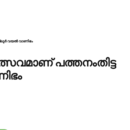
മല്ലൂർ വയൽ വാണിഭം
ത്സവമാണ് പത്തനംതിട്ട
ിഭം