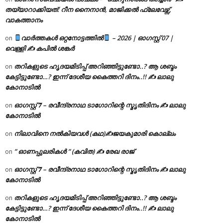
തയ്യാറാക്കിയത്: റീന നൈനാൻ, മാജിക്കൽ ഫ്ലേവേഴ്സ്,
വാകത്താനം
വാർത്തകൾ ഒറ്റനോട്ടത്തിൽ
– 2026 | ഓഗസ്റ്റ് 07 |
on
വെള്ളി ✍
കപിൽ ശങ്കർ
തറികളുടെ ഹൃദയമിടിപ്പ് അറിഞ്ഞിട്ടുണ്ടോ..? ആ ശബ്ദം
on
കേട്ടിട്ടുണ്ടോ…? ഇന്ന് ദേശീയ കൈത്തറി ദിനം..!! ✍ ലാലു
കോനാടിൽ
ഓഗസ്റ്റ് 𝟕 – രവീന്ദ്രനാഥ ടാഗോറിന്റെ സ്മൃതിദിനം ✍ ലാലു
on
കോനാടിൽ
നിലാവിനെ നൽകിയവൾ (കഥ)✍ജയകുമാരി കൊല്ലം
on
” ഓണപ്പുലരികൾ ” (കവിത) ✍ രേഖ രാജ്
on
ഓഗസ്റ്റ് 𝟕 – രവീന്ദ്രനാഥ ടാഗോറിന്റെ സ്മൃതിദിനം ✍ ലാലു
on
കോനാടിൽ
തറികളുടെ ഹൃദയമിടിപ്പ് അറിഞ്ഞിട്ടുണ്ടോ..? ആ ശബ്ദം
on
കേട്ടിട്ടുണ്ടോ…? ഇന്ന് ദേശീയ കൈത്തറി ദിനം..!! ✍ ലാലു
കോനാടിൽ