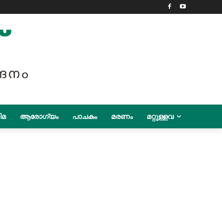
ിമ
ആരോഗ്യം
പാചകം
മരണം
മറ്റുള്ളവ