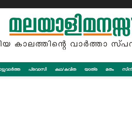
ട്ടുവാർത്ത
പ്രവാസി
കഥ/കവിത
യാത്ര
മതം
സിന