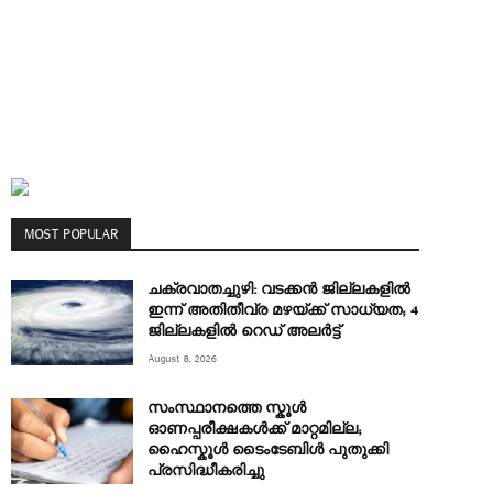
MOST POPULAR
ചക്രവാതച്ചുഴി: വടക്കൻ ജില്ലകളിൽ
ഇന്ന് അതിതീവ്ര മഴയ്ക്ക് സാധ്യത; 4
ജില്ലകളിൽ റെഡ് അലർട്ട്
August 8, 2026
സംസ്ഥാനത്തെ സ്കൂൾ
ഓണപ്പരീക്ഷകൾക്ക് മാറ്റമില്ല;
ഹൈസ്കൂൾ ടൈംടേബിൾ പുതുക്കി
പ്രസിദ്ധീകരിച്ചു