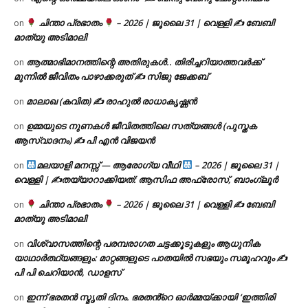
ചിന്താ പ്രഭാതം
– 2026 | ജൂലൈ 31 | വെള്ളി ✍
ബേബി
on
മാത്യു അടിമാലി
ആത്മാഭിമാനത്തിന്റെ അതിരുകൾ.. തിരിച്ചറിയാത്തവർക്ക്
on
മുന്നിൽ ജീവിതം പാഴാക്കരുത് ✍️ സിജു ജേക്കബ്
മാലാഖ (കവിത) ✍ രാഹുൽ രാധാകൃഷ്ണൻ
on
ഉമ്മയുടെ നുണകൾ ജീവിതത്തിലെ സത്യങ്ങൾ (പുസ്തക
on
ആസ്വാദനം) ✍ പി എൻ വിജയൻ
മലയാളി മനസ്സ് — ആരോഗ്യ വീഥി
– 2026 | ജൂലൈ 31 |
on
വെള്ളി | ✍
തയ്യാറാക്കിയത്: ആസിഫ അഫ്രോസ്, ബാംഗ്ലൂർ
ചിന്താ പ്രഭാതം
– 2026 | ജൂലൈ 31 | വെള്ളി ✍
ബേബി
on
മാത്യു അടിമാലി
വിശ്വാസത്തിന്റെ പരമ്പരാഗത ചട്ടക്കൂടുകളും ആധുനിക
on
യാഥാർത്ഥ്യങ്ങളും: മാറ്റങ്ങളുടെ പാതയിൽ സഭയും സമൂഹവും ✍
പി പി ചെറിയാൻ, ഡാളസ്
ഇന്ന് ഭരതൻ സ്മൃതി ദിനം. ഭരതൻ്റെ ഓർമ്മയ്ക്കായി ‘ഇത്തിരി
on