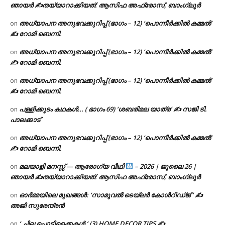
ഞായർ ✍
തയ്യാറാക്കിയത്: ആസിഫ അഫ്രോസ്, ബാംഗ്ലൂർ
അധ്യാപന അനുഭവക്കുറിപ്പ് (ഭാഗം – 12) ‘പൊന്നീർക്കിൽ കമ്മൽ’
on
✍ റോമി ബെന്നി.
അധ്യാപന അനുഭവക്കുറിപ്പ് (ഭാഗം – 12) ‘പൊന്നീർക്കിൽ കമ്മൽ’
on
✍ റോമി ബെന്നി.
അധ്യാപന അനുഭവക്കുറിപ്പ് (ഭാഗം – 12) ‘പൊന്നീർക്കിൽ കമ്മൽ’
on
✍ റോമി ബെന്നി.
പള്ളിക്കൂടം കഥകൾ… ( ഭാഗം 69) ‘ശബരിമല യാത്ര’ ✍ സജി ടി.
on
പാലക്കാട്
അധ്യാപന അനുഭവക്കുറിപ്പ് (ഭാഗം – 12) ‘പൊന്നീർക്കിൽ കമ്മൽ’
on
✍ റോമി ബെന്നി.
മലയാളി മനസ്സ് — ആരോഗ്യ വീഥി
– 2026 | ജൂലൈ 26 |
on
ഞായർ ✍
തയ്യാറാക്കിയത്: ആസിഫ അഫ്രോസ്, ബാംഗ്ലൂർ
ഓർമ്മയിലെ മുഖങ്ങൾ: ‘സാമുവൽ ടെയ്ലർ കോൾറിഡ്ജ് ‘ ✍
on
അജി സുരേന്ദ്രൻ
‘ ചില പൊടിക്കൈകൾ ‘ (3) HOME DECOR TIPS ✍
on