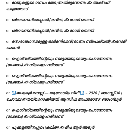
വേരുകളുടെ ഗന്ധം തേടുന്ന തിരുവോണം ✍ അഷ്റഫ്
on
കാളത്തോട്
ശ്രാവണനിലാപ്പാൽ (കവിത) ✍ റോമി ബെന്നി
on
ശ്രാവണനിലാപ്പാൽ (കവിത) ✍ റോമി ബെന്നി
on
രസരാജഗന്ധമുള്ള ഓർമനിലാവ് (ഓണം സ്‌പെഷ്യൽ) ✍റോമി
on
ബെന്നി
ഐശ്വര്യത്തിന്റെയും സമൃദ്ധിയുടെയും പൊന്നോണം
on
(ലേഖനം) ✍ ശ്യാമള ഹരിദാസ്
ഐശ്വര്യത്തിന്റെയും സമൃദ്ധിയുടെയും പൊന്നോണം
on
(ലേഖനം) ✍ ശ്യാമള ഹരിദാസ്
മലയാളി മനസ്സ് — ആരോഗ്യ വീഥി
– 2026 | ഓഗസ്റ്റ് 04 |
on
ചൊവ്വ ✍
തയ്യാറാക്കിയത്: ആസിഫ അഫ്രോസ്, ബാംഗ്ലൂർ
ഐശ്വര്യത്തിന്റെയും സമൃദ്ധിയുടെയും പൊന്നോണം
on
(ലേഖനം) ✍ ശ്യാമള ഹരിദാസ്
പൂക്കളത്തിനപ്പുറം (കവിത) ✍ ദീപ ആർ അടൂർ
on