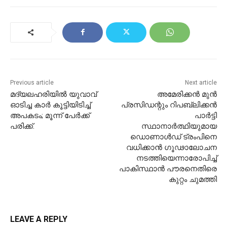
Previous article
Next article
മ​ദ്യ​ല​ഹ​രി​യി​ല്‍ യു​വാ​വ്
അമേരിക്കൻ മുന്‍
ഓടിച്ച കാർ കൂട്ടിയിടിച്ച്
പ്രസിഡന്റും റിപബ്ലിക്കന്‍
അപകടം; മൂ​ന്ന് പേ​ർ​ക്ക്
പാര്‍ട്ടി
പരിക്ക്.
സ്ഥാനാര്‍ത്ഥിയുമായ
ഡൊണാള്‍ഡ് ട്രംപിനെ
വധിക്കാൻ ഗൂഢാലോചന
നടത്തിയെന്നാരോപിച്ച്
പാകിസ്ഥാൻ പൗരനെതിരെ
കുറ്റം ചുമത്തി
LEAVE A REPLY