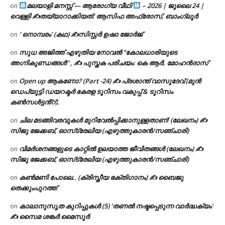
മലയാളി മനസ്സ് — ആരോഗ്യ വീഥി
– 2026 | ജൂലൈ 24 |
on
വെള്ളി ✍
തയ്യാറാക്കിയത്: ആസിഫ അഫ്രോസ്, ബാംഗ്ലൂർ
‘ നൊമ്പരം’ (കഥ) ✍സിസ്റ്റർ ഉഷാ ജോർജ്
on
സുധ അജിത്ത് എഴുതിയ നോവൽ “കോലധാരിയുടെ
on
അഗ്നികുണ്ഡങ്ങള്‍” , ✍ പുസ്തക പരിചയം: കെ ആർ. മോഹൻദാസ്
Open up ആകണോ? (Part -24) ✍ പ്രശാന്ത് വാസുദേവ് (മുൻ
on
ഡെപ്യൂട്ടി ഡയറക്ടർ കേരള ടൂറിസം വകുപ്പ് & ടൂറിസം
കൺസൾട്ടൻ്റ്).
ചില മടങ്ങിവരവുകൾ മുറിവേൽപ്പിക്കാനുള്ളതാണ്! (ലേഖനം) ✍️
on
സിജു ജേക്കബ്, ഓസ്‌ട്രേലിയ (എഴുത്തുകാരൻ/സഞ്ചാരി)
വിമർശനങ്ങളുടെ കാറ്റിൽ ഉലയാത്ത ജീവിതങ്ങൾ (ലേഖനം) ✍️
on
സിജു ജേക്കബ്, ഓസ്‌ട്രേലിയ (എഴുത്തുകാരൻ/സഞ്ചാരി)
കൺമണി പോലെ.. (ക്രിസ്തീയ ഭക്തിഗാനം) ✍ ബൈജു
on
തെക്കുംപുറത്ത്
കാലാനുസൃത കുറിപ്പുകൾ (5) ‘തണൽ നഷ്ടപ്പെടുന്ന വാർദ്ധക്യം’
on
✍ സൈമ ശങ്കർ മൈസൂർ