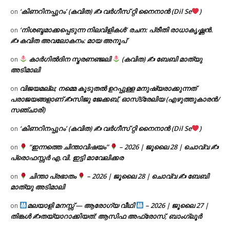
‘കിണറിനപ്പുറം’ (കവിത) ✍ വർഗീസ് റ്റി നൈനാൻ (Dil Se
)
on
‘നിശബ്ദമാക്കപ്പെടുന്ന നിലവിളികൾ’ രചന: പ്രീതി രാധാകൃഷ്ണൻ.
on
✍ കവിത അവലോകനം: മായ അനൂപ്
കാർഗിൽദിന സ്മരണഞ്ജലി
(കവിത) ✍ ബേബി മാത്യു
on
അടിമാലി
വിജയമല്ല; നമ്മെ കൂടുതൽ ഉറപ്പുള്ള മനുഷ്യരാക്കുന്നത്
on
പരാജയങ്ങളാണ് ✍️സിജു ജേക്കബ്, ഓസ്‌ട്രേലിയ (എഴുത്തുകാരൻ/
സഞ്ചാരി)
‘കിണറിനപ്പുറം’ (കവിത) ✍ വർഗീസ് റ്റി നൈനാൻ (Dil Se
)
on
“ഇന്നത്തെ ചിന്താവിഷയം”
– 2026 | ജൂലൈ 28 | ചൊവ്വ ✍
on
പ്രൊഫസ്സർ എ.വി. ഇട്ടി മാവേലിക്കര
ചിന്താ പ്രഭാതം
– 2026 | ജൂലൈ 28 | ചൊവ്വ ✍
ബേബി
on
മാത്യു അടിമാലി
മലയാളി മനസ്സ് — ആരോഗ്യ വീഥി
– 2026 | ജൂലൈ 27 |
on
തിങ്കൾ ✍
തയ്യാറാക്കിയത്: ആസിഫ അഫ്രോസ്, ബാംഗ്ലൂർ