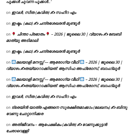
പൂക്കൾ ചുവന്ന പൂക്കൾ..’
ഇവൾ, സീത (കവിത) ✍ സഹീറ എം
on
ഇഷ്ടം. (കഥ) ✍ ചന്ദ്രശേഖരൻ മുണ്ടൂർ
on
ചിന്താ പ്രഭാതം
– 2026 | ജൂലൈ 30 | വ്യാഴം ✍
ബേബി
on
മാത്യു അടിമാലി
ഇഷ്ടം. (കഥ) ✍ ചന്ദ്രശേഖരൻ മുണ്ടൂർ
on
മലയാളി മനസ്സ് — ആരോഗ്യ വീഥി
– 2026 | ജൂലൈ 30 |
on
വ്യാഴം ✍
തയ്യാറാക്കിയത്: ആസിഫ അഫ്രോസ്, ബാംഗ്ലൂർ
മലയാളി മനസ്സ് — ആരോഗ്യ വീഥി
– 2026 | ജൂലൈ 30 |
on
വ്യാഴം ✍
തയ്യാറാക്കിയത്: ആസിഫ അഫ്രോസ്, ബാംഗ്ലൂർ
ഇവൾ, സീത (കവിത) ✍ സഹീറ എം
on
ട്രെയിൻ യാത്ര എങ്ങനെ സുരക്ഷിതമാക്കാം (ലേഖനം) ✍ ബിന്ദു
on
വേണു ചോറ്റാനിക്കര
അതിജീവനം – ആപേക്ഷികം (കവിത) ✍ വേണുക്കുട്ടൻ
on
ചേരാവെള്ളി