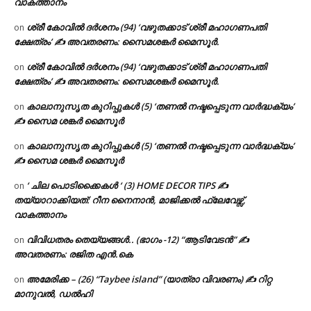
വാകത്താനം
ശ്രീ കോവിൽ ദർശനം (94) ‘വഴുതക്കാട് ശ്രീ മഹാഗണപതി
on
ക്ഷേത്രം’ ✍ അവതരണം: സൈമശങ്കർ മൈസൂർ.
ശ്രീ കോവിൽ ദർശനം (94) ‘വഴുതക്കാട് ശ്രീ മഹാഗണപതി
on
ക്ഷേത്രം’ ✍ അവതരണം: സൈമശങ്കർ മൈസൂർ.
കാലാനുസൃത കുറിപ്പുകൾ (5) ‘തണൽ നഷ്ടപ്പെടുന്ന വാർദ്ധക്യം’
on
✍ സൈമ ശങ്കർ മൈസൂർ
കാലാനുസൃത കുറിപ്പുകൾ (5) ‘തണൽ നഷ്ടപ്പെടുന്ന വാർദ്ധക്യം’
on
✍ സൈമ ശങ്കർ മൈസൂർ
‘ ചില പൊടിക്കൈകൾ ‘ (3) HOME DECOR TIPS ✍
on
തയ്യാറാക്കിയത്: റീന നൈനാൻ, മാജിക്കൽ ഫ്ലേവേഴ്സ്,
വാകത്താനം
വിവിധതരം തെയ്യങ്ങൾ.. (ഭാഗം -12) “ആടിവേടൻ” ✍
on
അവതരണം: രജിത എൻ.കെ
അമേരിക്ക – (26) “Taybee island” (യാത്രാ വിവരണം) ✍ റിറ്റ
on
മാനുവൽ, ഡൽഹി