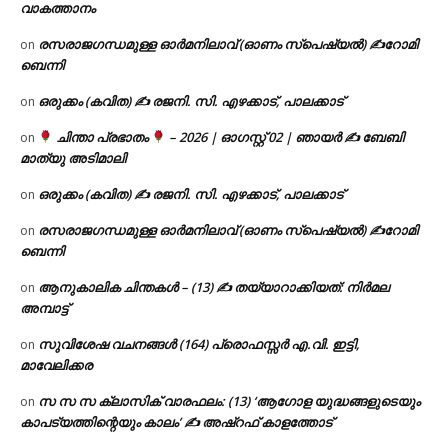
വാകത്താനം
രസരാജഗന്ധമുള്ള ഓർമനിലാവ് (ഓണം സ്‌പെഷ്യൽ) ✍റോമി
on
ബെന്നി
ഒരുക്കം (കവിത) ✍ രജനി. സി. എഴക്കാട്, പാലക്കാട്
on
ചിന്താ പ്രഭാതം
– 2026 | ഓഗസ്റ്റ് 02 | ഞായർ ✍
ബേബി
on
മാത്യു അടിമാലി
ഒരുക്കം (കവിത) ✍ രജനി. സി. എഴക്കാട്, പാലക്കാട്
on
രസരാജഗന്ധമുള്ള ഓർമനിലാവ് (ഓണം സ്‌പെഷ്യൽ) ✍റോമി
on
ബെന്നി
ആനുകാലിക ചിന്തകൾ – (13) ✍ തയ്യാറാക്കിയത്: നിർമല
on
അമ്പാട്ട്
സുവിശേഷ വചനങ്ങൾ (164) പ്രൊഫസ്സർ എ.വി. ഇട്ടി,
on
മാവേലിക്കര
സ സ സ ക്ലാസിക് വാരഫലം: (13) ‘ആഗോള യുദ്ധങ്ങളുടെയും
on
കാപട്യത്തിന്റെയും കാലം’ ✍ അഷ്റഫ് കാളത്തോട്