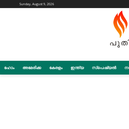
Sunday, August 9, 2026
ഹോം
അമേരിക്ക
കേരളം
ഇന്ത്യ
സ്പെഷ്യൽ
നാ