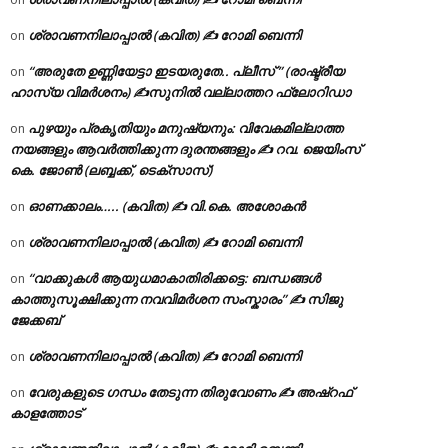
ശ്രാവണനിലാപ്പാൽ (കവിത) ✍ റോമി ബെന്നി
on
“അരുതേ ഉണ്ണിയേട്ടാ ഇടയരുതേ.. പ്ലീസ് ” (രാഷ്ട്രീയ
on
ഹാസ്യ വിമർശനം) ✍സുനിൽ വല്ലാത്തറ ഫ്ലോറിഡാ
പുഴയും പ്രകൃതിയും മനുഷ്യനും: വിവേകമില്ലാത്ത
on
നയങ്ങളും ആവർത്തിക്കുന്ന ദുരന്തങ്ങളും ✍ റവ. ജെയിംസ്
കെ. ജോൺ (ലബ്ബക്ക്, ടെക്സാസ്)
ഓണക്കാലം….. (കവിത) ✍ വി.കെ. അശോകൻ
on
ശ്രാവണനിലാപ്പാൽ (കവിത) ✍ റോമി ബെന്നി
on
“വാക്കുകൾ ആയുധമാകാതിരിക്കട്ടെ: ബന്ധങ്ങൾ
on
കാത്തുസൂക്ഷിക്കുന്ന നവവിമർശന സംസ്കാരം” ✍️ സിജു
ജേക്കബ്
ശ്രാവണനിലാപ്പാൽ (കവിത) ✍ റോമി ബെന്നി
on
വേരുകളുടെ ഗന്ധം തേടുന്ന തിരുവോണം ✍ അഷ്റഫ്
on
കാളത്തോട്