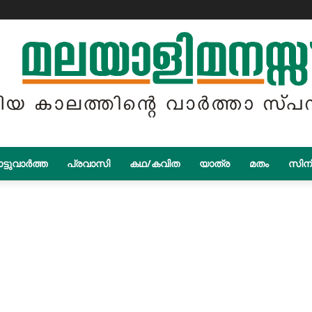
ട്ടുവാർത്ത
പ്രവാസി
കഥ/കവിത
യാത്ര
മതം
സിന