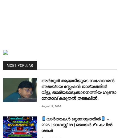
MOST POPULAR
അർജുൻ ആയങ്കിയുടെ സഹോദരൻ
അജയ്‌യെ സ്റ്റേഷൻ ജാമ്യത്തിൽ
വിട്ടു; ജാമ്യമെടുക്കാനെത്തിയ ഗുണ്ടാ
നേതാവ് കരുതൽ തടങ്കലിൽ.
August 9, 2026
വാർത്തകൾ ഒറ്റനോട്ടത്തിൽ
–
2026 | ഓഗസ്റ്റ് 09 | ഞായർ ✍
കപിൽ
ശങ്കർ