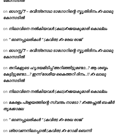
കോനാടിൽ
ഓഗസ്റ്റ് 𝟕 – രവീന്ദ്രനാഥ ടാഗോറിന്റെ സ്മൃതിദിനം ✍ ലാലു
on
കോനാടിൽ
നിലാവിനെ നൽകിയവൾ (കഥ)✍ജയകുമാരി കൊല്ലം
on
” ഓണപ്പുലരികൾ ” (കവിത) ✍ രേഖ രാജ്
on
ഓഗസ്റ്റ് 𝟕 – രവീന്ദ്രനാഥ ടാഗോറിന്റെ സ്മൃതിദിനം ✍ ലാലു
on
കോനാടിൽ
തറികളുടെ ഹൃദയമിടിപ്പ് അറിഞ്ഞിട്ടുണ്ടോ..? ആ ശബ്ദം
on
കേട്ടിട്ടുണ്ടോ…? ഇന്ന് ദേശീയ കൈത്തറി ദിനം..!! ✍ ലാലു
കോനാടിൽ
നിലാവിനെ നൽകിയവൾ (കഥ)✍ജയകുമാരി കൊല്ലം
on
കേരളം പ്രളയത്തിന്റെ സ്വന്തം നാടോ ? ✍️അഫ്സൽ ബഷീർ
on
തൃക്കോമല
” ഓണപ്പുലരികൾ ” (കവിത) ✍ രേഖ രാജ്
on
ശ്രാവണനിലാപ്പാൽ (കവിത) ✍ റോമി ബെന്നി
on