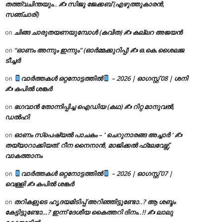
തത്ത്വചിന്തയും.. ✍️ സിജു ജേക്കബ് (എഴുത്തുകാരൻ,
സഞ്ചാരി)
ചിങ്ങ ചാരുതയണയുമ്പോൾ (കവിത) ✍ കല്ലറ അജയൻ
on
“ഓണം അന്നും ഇന്നും” (ഓർമ്മക്കുറിപ്പ്) ✍ ഒ.കെ.ശൈലജ
on
ടീച്ചർ
വാർത്തകൾ ഒറ്റനോട്ടത്തിൽ
– 2026 | ഓഗസ്റ്റ് 08 | ശനി
on
✍
കപിൽ ശങ്കർ
ഭഗവാൻ തോന്നിപ്പിച്ച ഐഡിയ (കഥ) ✍ റിറ്റ മാനുവൽ,
on
ഡൽഹി
ഓണം സ്പെഷ്യൽ പാചകം – ‘ ചെറുനാരങ്ങ അച്ചാർ ‘ ✍
on
തയ്യാറാക്കിയത്: റീന നൈനാൻ, മാജിക്കൽ ഫ്ലേവേഴ്സ്,
വാകത്താനം
വാർത്തകൾ ഒറ്റനോട്ടത്തിൽ
– 2026 | ഓഗസ്റ്റ് 07 |
on
വെള്ളി ✍
കപിൽ ശങ്കർ
തറികളുടെ ഹൃദയമിടിപ്പ് അറിഞ്ഞിട്ടുണ്ടോ..? ആ ശബ്ദം
on
കേട്ടിട്ടുണ്ടോ…? ഇന്ന് ദേശീയ കൈത്തറി ദിനം..!! ✍ ലാലു