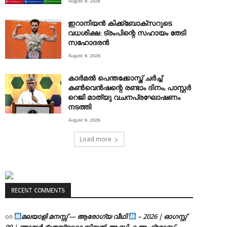
August 9, 2026
ഇറാനിയൻ കിക്ക്ബോക്സറുടെ
വധശിക്ഷ: ട്രംപിന്റെ സഹായം തേടി
സഹോദരൻ
August 9, 2026
കാർമൽ പെന്തക്കോസ്ത് ചർച്ച്
കൺവെൻഷന്റെ രണ്ടാം ദിനം; പാസ്റ്റർ
റെജി മാത്യു വചനപ്രഘോഷണം
നടത്തി
August 9, 2026
Load more
RECENT COMMENTS
മലയാളി മനസ്സ് — ആരോഗ്യ വീഥി
– 2026 | ഓഗസ്റ്റ്
on
09 | ഞായർ ✍
തയ്യാറാക്കിയത്: ആസിഫ അഫ്രോസ്,