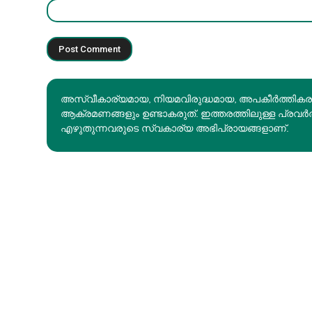
അസ്വീകാര്യമായ, നിയമവിരുദ്ധമായ, അപകീര്‍ത്തിക
ആക്രമണങ്ങളും ഉണ്ടാകരുത്. ഇത്തരത്തിലുള്ള പ്രവർ
എഴുതുന്നവരുടെ സ്വകാര്യ അഭിപ്രായങ്ങളാണ്.