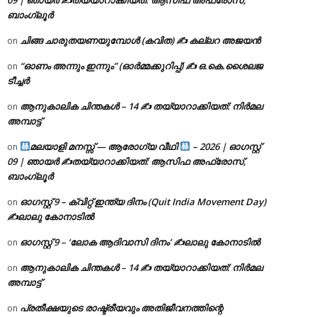
ബാംഗ്ലൂർ
ചിങ്ങ ചാരുതയണയുമ്പോൾ (കവിത) ✍ കല്ലറ അജയൻ
on
“ഓണം അന്നും ഇന്നും” (ഓർമ്മക്കുറിപ്പ്) ✍ ഒ.കെ.ശൈലജ
on
ടീച്ചർ
ആനുകാലിക ചിന്തകൾ – 14 ✍ തയ്യാറാക്കിയത്: നിർമല
on
അമ്പാട്ട്
മലയാളി മനസ്സ് — ആരോഗ്യ വീഥി
– 2026 | ഓഗസ്റ്റ്
on
09 | ഞായർ ✍
തയ്യാറാക്കിയത്: ആസിഫ അഫ്രോസ്,
ബാംഗ്ലൂർ
ഓഗസ്റ്റ് 9 – ക്വിറ്റ് ഇന്ത്യ ദിനം (Quit India Movement Day)
on
✍ലാലു കോനാടിൽ
ഓഗസ്റ്റ് 9 – ‘ലോക ആദിവാസി ദിനം’ ✍️ലാലു കോനാടിൽ
on
ആനുകാലിക ചിന്തകൾ – 14 ✍ തയ്യാറാക്കിയത്: നിർമല
on
അമ്പാട്ട്
പ്രതീക്ഷയുടെ രാഷ്ട്രീയവും അതിജീവനത്തിന്റെ
on