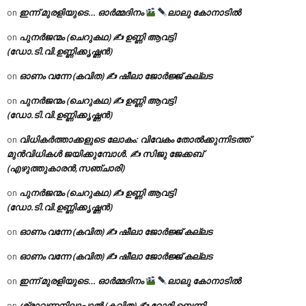
ഇന്ന് മുരളിയുടെ… ഓർമ്മദിനം
ലാലു കോനാടിൽ
on
പുനർജന്മം (ചെറുകഥ) ✍ ഉണ്ണി ആവട്ടി
on
(ഡോ.ടി.വി.ഉണ്ണിക്കൃഷ്ണൻ)
ഓണം വന്നേ (കവിത) ✍ ഷീലാ ജോർജ്ജ് കല്ലട
on
പുനർജന്മം (ചെറുകഥ) ✍ ഉണ്ണി ആവട്ടി
on
(ഡോ.ടി.വി.ഉണ്ണിക്കൃഷ്ണൻ)
വിധികർത്താക്കളുടെ ലോകം: വിവേകം തോൽക്കുന്നിടത്ത്
on
മുൻവിധികൾ ജയിക്കുമ്പോൾ. ✍️ സിജു ജേക്കബ്
(എഴുത്തുകാരൻ,സഞ്ചാരി)
പുനർജന്മം (ചെറുകഥ) ✍ ഉണ്ണി ആവട്ടി
on
(ഡോ.ടി.വി.ഉണ്ണിക്കൃഷ്ണൻ)
ഓണം വന്നേ (കവിത) ✍ ഷീലാ ജോർജ്ജ് കല്ലട
on
ഓണം വന്നേ (കവിത) ✍ ഷീലാ ജോർജ്ജ് കല്ലട
on
ഇന്ന് മുരളിയുടെ… ഓർമ്മദിനം
ലാലു കോനാടിൽ
on
ശ്രാവണനിലാപ്പാൽ (കവിത) ✍ റോമി ബെന്നി
on