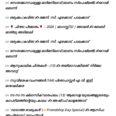
രസരാജഗന്ധമുള്ള ഓർമനിലാവ് (ഓണം സ്‌പെഷ്യൽ) ✍റോമി
on
ബെന്നി
ഒരുക്കം (കവിത) ✍ രജനി. സി. എഴക്കാട്, പാലക്കാട്
on
ചിന്താ പ്രഭാതം
– 2026 | ഓഗസ്റ്റ് 02 | ഞായർ ✍
ബേബി
on
മാത്യു അടിമാലി
ഒരുക്കം (കവിത) ✍ രജനി. സി. എഴക്കാട്, പാലക്കാട്
on
രസരാജഗന്ധമുള്ള ഓർമനിലാവ് (ഓണം സ്‌പെഷ്യൽ) ✍റോമി
on
ബെന്നി
ആനുകാലിക ചിന്തകൾ – (13) ✍ തയ്യാറാക്കിയത്: നിർമല
on
അമ്പാട്ട്
സുവിശേഷ വചനങ്ങൾ (164) പ്രൊഫസ്സർ എ.വി. ഇട്ടി,
on
മാവേലിക്കര
സ സ സ ക്ലാസിക് വാരഫലം: (13) ‘ആഗോള യുദ്ധങ്ങളുടെയും
on
കാപട്യത്തിന്റെയും കാലം’ ✍ അഷ്റഫ് കാളത്തോട്
‘വാടാത്ത വേരുകൾ’ (
Friendship Day Special) ✍ ആസിഫ
on
അഫ്രോസ്, ബാംഗ്ലൂർ.