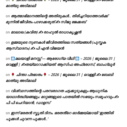
മാത്യു അടിമാലി
ആത്മാഭിമാനത്തിന്റെ അതിരുകൾ.. തിരിച്ചറിയാത്തവർക്ക്
on
മുന്നിൽ ജീവിതം പാഴാക്കരുത് ✍️ സിജു ജേക്കബ്
മാലാഖ (കവിത) ✍ രാഹുൽ രാധാകൃഷ്ണൻ
on
ഉമ്മയുടെ നുണകൾ ജീവിതത്തിലെ സത്യങ്ങൾ (പുസ്തക
on
ആസ്വാദനം) ✍ പി എൻ വിജയൻ
മലയാളി മനസ്സ് — ആരോഗ്യ വീഥി
– 2026 | ജൂലൈ 31 |
on
വെള്ളി | ✍
തയ്യാറാക്കിയത്: ആസിഫ അഫ്രോസ്, ബാംഗ്ലൂർ
ചിന്താ പ്രഭാതം
– 2026 | ജൂലൈ 31 | വെള്ളി ✍
ബേബി
on
മാത്യു അടിമാലി
വിശ്വാസത്തിന്റെ പരമ്പരാഗത ചട്ടക്കൂടുകളും ആധുനിക
on
യാഥാർത്ഥ്യങ്ങളും: മാറ്റങ്ങളുടെ പാതയിൽ സഭയും സമൂഹവും ✍
പി പി ചെറിയാൻ, ഡാളസ്
ഇന്ന് ഭരതൻ സ്മൃതി ദിനം. ഭരതൻ്റെ ഓർമ്മയ്ക്കായി ‘ഇത്തിരി
on
പൂക്കൾ ചുവന്ന പൂക്കൾ..’