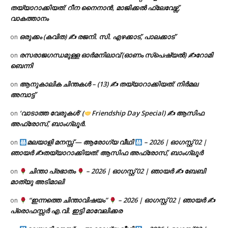
തയ്യാറാക്കിയത്: റീന നൈനാൻ, മാജിക്കൽ ഫ്ലേവേഴ്സ്,
വാകത്താനം
ഒരുക്കം (കവിത) ✍ രജനി. സി. എഴക്കാട്, പാലക്കാട്
on
രസരാജഗന്ധമുള്ള ഓർമനിലാവ് (ഓണം സ്‌പെഷ്യൽ) ✍റോമി
on
ബെന്നി
ആനുകാലിക ചിന്തകൾ – (13) ✍ തയ്യാറാക്കിയത്: നിർമല
on
അമ്പാട്ട്
‘വാടാത്ത വേരുകൾ’ (
Friendship Day Special) ✍ ആസിഫ
on
അഫ്രോസ്, ബാംഗ്ലൂർ.
മലയാളി മനസ്സ് — ആരോഗ്യ വീഥി
– 2026 | ഓഗസ്റ്റ് 02 |
on
ഞായർ ✍
തയ്യാറാക്കിയത്: ആസിഫ അഫ്രോസ്, ബാംഗ്ലൂർ
ചിന്താ പ്രഭാതം
– 2026 | ഓഗസ്റ്റ് 02 | ഞായർ ✍
ബേബി
on
മാത്യു അടിമാലി
“ഇന്നത്തെ ചിന്താവിഷയം”
– 2026 | ഓഗസ്റ്റ് 02 | ഞായർ ✍
on
പ്രൊഫസ്സർ എ.വി. ഇട്ടി മാവേലിക്കര