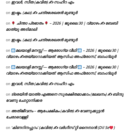
ഇവൾ, സീത (കവിത) ✍ സഹീറ എം
on
ഇഷ്ടം. (കഥ) ✍ ചന്ദ്രശേഖരൻ മുണ്ടൂർ
on
ചിന്താ പ്രഭാതം
– 2026 | ജൂലൈ 30 | വ്യാഴം ✍
ബേബി
on
മാത്യു അടിമാലി
ഇഷ്ടം. (കഥ) ✍ ചന്ദ്രശേഖരൻ മുണ്ടൂർ
on
മലയാളി മനസ്സ് — ആരോഗ്യ വീഥി
– 2026 | ജൂലൈ 30 |
on
വ്യാഴം ✍
തയ്യാറാക്കിയത്: ആസിഫ അഫ്രോസ്, ബാംഗ്ലൂർ
മലയാളി മനസ്സ് — ആരോഗ്യ വീഥി
– 2026 | ജൂലൈ 30 |
on
വ്യാഴം ✍
തയ്യാറാക്കിയത്: ആസിഫ അഫ്രോസ്, ബാംഗ്ലൂർ
ഇവൾ, സീത (കവിത) ✍ സഹീറ എം
on
ട്രെയിൻ യാത്ര എങ്ങനെ സുരക്ഷിതമാക്കാം (ലേഖനം) ✍ ബിന്ദു
on
വേണു ചോറ്റാനിക്കര
അതിജീവനം – ആപേക്ഷികം (കവിത) ✍ വേണുക്കുട്ടൻ
on
ചേരാവെള്ളി
‘കിണറിനപ്പുറം’ (കവിത) ✍ വർഗീസ് റ്റി നൈനാൻ (Dil Se
)
on