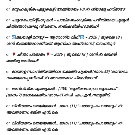
സ്നേഹകുടീരം എട്ടുകെട്ട് (അദ്ധ്യായം 10) ✍ ശ്യാമള ഹരിദാസ്
on
പടുവ പെയിന്റിംഗുകൾ – പശ്ചിമ ബംഗാളിലെ പവിത്രമായ ചുരുൾ
on
ചിത്രങ്ങൾ (ലഘു വിവരണം) ✍ജിഷ ദിലീപ് ഡൽഹി
മലയാളി മനസ്സ് — ആരോഗ്യ വീഥി
– 2026 | ജൂലൈ 18 |
on
ശനി ✍
തയ്യാറാക്കിയത്: ആസിഫ അഫ്രോസ്, ബാംഗ്ലൂർ
ചിന്താ പ്രഭാതം
– 2026 | ജൂലൈ 18 | ശനി ✍
ബേബി
on
മാത്യു അടിമാലി
മലയാള സാഹിത്യത്തിലെ നക്ഷത്ര പൂക്കൾ (ഭാഗം 55) ‘കാവാലം
on
നാരായണപ്പണിക്കർ’ ✍ അവതരണം: പ്രഭ ദിനേഷ്
അറിവിൻ്റെ മുത്തുകൾ – (138) “ആര്യന്മാരുടെ ആഗമനം” –
on
(ഭാഗം-7) ദേശക്ഷേത്രം (ഭാഗം-1) ✍പി. എം.എൻ.നമ്പൂതിരി
വിവിധതരം തെയ്യങ്ങൾ.. ഭാഗം (11) “ചങ്ങനും പൊങ്ങനും” ✍
on
അവതരണം: രജിത എൻ.കെ
വിവിധതരം തെയ്യങ്ങൾ.. ഭാഗം (11) “ചങ്ങനും പൊങ്ങനും” ✍
on
അവതരണം: രജിത എൻ.കെ