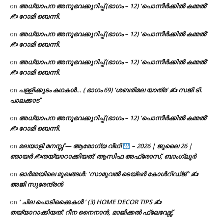
അധ്യാപന അനുഭവക്കുറിപ്പ് (ഭാഗം – 12) ‘പൊന്നീർക്കിൽ കമ്മൽ’
on
✍ റോമി ബെന്നി.
അധ്യാപന അനുഭവക്കുറിപ്പ് (ഭാഗം – 12) ‘പൊന്നീർക്കിൽ കമ്മൽ’
on
✍ റോമി ബെന്നി.
അധ്യാപന അനുഭവക്കുറിപ്പ് (ഭാഗം – 12) ‘പൊന്നീർക്കിൽ കമ്മൽ’
on
✍ റോമി ബെന്നി.
പള്ളിക്കൂടം കഥകൾ… ( ഭാഗം 69) ‘ശബരിമല യാത്ര’ ✍ സജി ടി.
on
പാലക്കാട്
അധ്യാപന അനുഭവക്കുറിപ്പ് (ഭാഗം – 12) ‘പൊന്നീർക്കിൽ കമ്മൽ’
on
✍ റോമി ബെന്നി.
മലയാളി മനസ്സ് — ആരോഗ്യ വീഥി
– 2026 | ജൂലൈ 26 |
on
ഞായർ ✍
തയ്യാറാക്കിയത്: ആസിഫ അഫ്രോസ്, ബാംഗ്ലൂർ
ഓർമ്മയിലെ മുഖങ്ങൾ: ‘സാമുവൽ ടെയ്ലർ കോൾറിഡ്ജ് ‘ ✍
on
അജി സുരേന്ദ്രൻ
‘ ചില പൊടിക്കൈകൾ ‘ (3) HOME DECOR TIPS ✍
on
തയ്യാറാക്കിയത്: റീന നൈനാൻ, മാജിക്കൽ ഫ്ലേവേഴ്സ്,