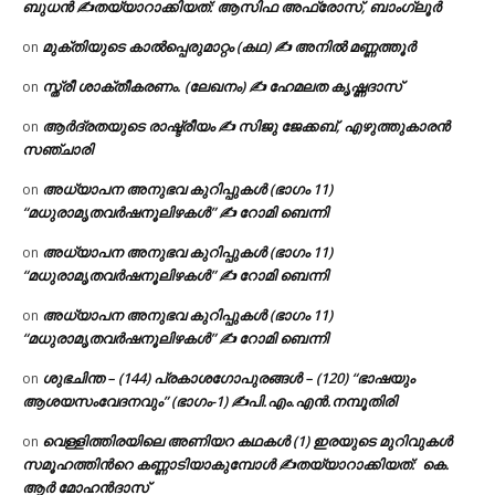
ബുധൻ ✍
തയ്യാറാക്കിയത്: ആസിഫ അഫ്രോസ്, ബാംഗ്ലൂർ
മുക്തിയുടെ കാൽപ്പെരുമാറ്റം (കഥ) ✍ അനിൽ മണ്ണത്തൂർ
on
സ്ത്രീ ശാക്തീകരണം. (ലേഖനം) ✍ ഹേമലത കൃഷ്ണദാസ്
on
ആർദ്രതയുടെ രാഷ്ട്രീയം ✍️ സിജു ജേക്കബ്, എഴുത്തുകാരൻ
on
സഞ്ചാരി
അധ്യാപന അനുഭവ കുറിപ്പുകൾ (ഭാഗം 11)
on
“മധുരാമൃതവർഷനൂലിഴകൾ” ✍ റോമി ബെന്നി
അധ്യാപന അനുഭവ കുറിപ്പുകൾ (ഭാഗം 11)
on
“മധുരാമൃതവർഷനൂലിഴകൾ” ✍ റോമി ബെന്നി
അധ്യാപന അനുഭവ കുറിപ്പുകൾ (ഭാഗം 11)
on
“മധുരാമൃതവർഷനൂലിഴകൾ” ✍ റോമി ബെന്നി
ശുഭചിന്ത – (144) പ്രകാശഗോപുരങ്ങൾ – (120) “ഭാഷയും
on
ആശയസംവേദനവും” (ഭാഗം-1) ✍പി.എം.എൻ.നമ്പൂതിരി
വെള്ളിത്തിരയിലെ അണിയറ കഥകൾ (1) ഇരയുടെ മുറിവുകൾ
on
സമൂഹത്തിന്‍റെ കണ്ണാടിയാകുമ്പോൾ ✍തയ്യാറാക്കിയത്: കെ.
ആര്‍ മോഹന്‍ദാസ്