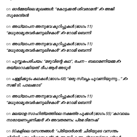
ഓർമ്മയിലെ മുഖങ്ങൾ: “കോട്ടക്കൽ ശിവരാമൻ” ✍ അജി
on
സുരേന്ദ്രൻ
അധ്യാപന അനുഭവ കുറിപ്പുകൾ (ഭാഗം 11)
on
“മധുരാമൃതവർഷനൂലിഴകൾ” ✍ റോമി ബെന്നി
അധ്യാപന അനുഭവ കുറിപ്പുകൾ (ഭാഗം 11)
on
“മധുരാമൃതവർഷനൂലിഴകൾ” ✍ റോമി ബെന്നി
പുസ്തകപരിചയം: “മഴുവിന്റെ കഥ”, രചന – ബലാമണിയമ്മ ✍
on
തയ്യാറാക്കിയത്: ദീപ ആർ അടൂർ
പള്ളിക്കൂടം കഥകൾ (ഭാഗം 68) “ഒരു സ്വപ്നം പൂവണിയുന്നു…” ✍
on
സജി ടി. പാലക്കാട്
അധ്യാപന അനുഭവ കുറിപ്പുകൾ (ഭാഗം 11)
on
“മധുരാമൃതവർഷനൂലിഴകൾ” ✍ റോമി ബെന്നി
മലയാള സാഹിത്യത്തിലെ നക്ഷത്ര പൂക്കൾ (ഭാഗം 55) ‘കാവാലം
on
നാരായണപ്പണിക്കർ’ ✍ അവതരണം: പ്രഭ ദിനേഷ്
80കളിലെ വസന്തങ്ങൾ: “പ്രിയദർശൻ: ചിരിയുടെ വസന്തം
on