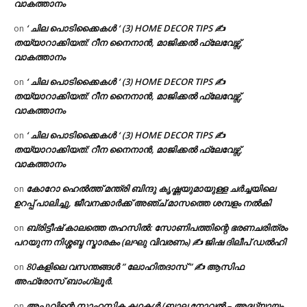
വാകത്താനം
‘ ചില പൊടിക്കൈകൾ ‘ (3) HOME DECOR TIPS ✍
on
തയ്യാറാക്കിയത്: റീന നൈനാൻ, മാജിക്കൽ ഫ്ലേവേഴ്സ്,
വാകത്താനം
‘ ചില പൊടിക്കൈകൾ ‘ (3) HOME DECOR TIPS ✍
on
തയ്യാറാക്കിയത്: റീന നൈനാൻ, മാജിക്കൽ ഫ്ലേവേഴ്സ്,
വാകത്താനം
‘ ചില പൊടിക്കൈകൾ ‘ (3) HOME DECOR TIPS ✍
on
തയ്യാറാക്കിയത്: റീന നൈനാൻ, മാജിക്കൽ ഫ്ലേവേഴ്സ്,
വാകത്താനം
കോറോ ഹെൽത്ത് മന്ത്രി ബിന്ദു കൃഷ്ണയുമായുള്ള ചർച്ചയിലെ
on
ഉറപ്പ് പാലിച്ചു, ജീവനക്കാർക്ക് അഞ്ച് മാസത്തെ ശമ്പളം നൽകി
ബ്രിട്ടീഷ് കാലത്തെ തഹസിൽ: സോണിപത്തിന്റെ ഭരണചരിത്രം
on
പറയുന്ന നിശ്ശബ്ദ സ്മാരകം (ലഘു വിവരണം) ✍ ജിഷ ദിലീപ് ഡൽഹി
80കളിലെ വസന്തങ്ങൾ ” ലോഹിതദാസ് ” ✍ ആസിഫ
on
അഫ്രോസ് ബാംഗ്ലൂർ.
അപ്പുവിന്റെ സാഹസിക കഥകൾ (ബാല നോവൽ – അദ്ധ്യായം
on