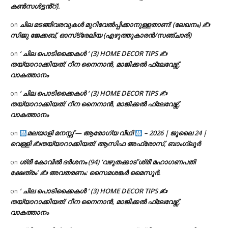
കൺസൾട്ടൻ്റ്).
ചില മടങ്ങിവരവുകൾ മുറിവേൽപ്പിക്കാനുള്ളതാണ്! (ലേഖനം) ✍️
on
സിജു ജേക്കബ്, ഓസ്‌ട്രേലിയ (എഴുത്തുകാരൻ/സഞ്ചാരി)
‘ ചില പൊടിക്കൈകൾ ‘ (3) HOME DECOR TIPS ✍
on
തയ്യാറാക്കിയത്: റീന നൈനാൻ, മാജിക്കൽ ഫ്ലേവേഴ്സ്,
വാകത്താനം
‘ ചില പൊടിക്കൈകൾ ‘ (3) HOME DECOR TIPS ✍
on
തയ്യാറാക്കിയത്: റീന നൈനാൻ, മാജിക്കൽ ഫ്ലേവേഴ്സ്,
വാകത്താനം
മലയാളി മനസ്സ് — ആരോഗ്യ വീഥി
– 2026 | ജൂലൈ 24 |
on
വെള്ളി ✍
തയ്യാറാക്കിയത്: ആസിഫ അഫ്രോസ്, ബാംഗ്ലൂർ
ശ്രീ കോവിൽ ദർശനം (94) ‘വഴുതക്കാട് ശ്രീ മഹാഗണപതി
on
ക്ഷേത്രം’ ✍ അവതരണം: സൈമശങ്കർ മൈസൂർ.
‘ ചില പൊടിക്കൈകൾ ‘ (3) HOME DECOR TIPS ✍
on
തയ്യാറാക്കിയത്: റീന നൈനാൻ, മാജിക്കൽ ഫ്ലേവേഴ്സ്,
വാകത്താനം