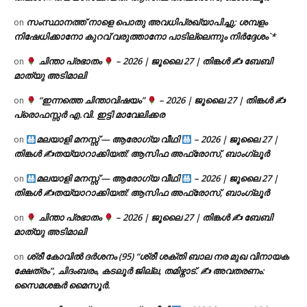
സംസ്ഥാനത്ത് നാളെ പൊതു അവധിപ്രഖ്യാപിച്ചു; ശമ്പളം
on
നിഷേധിക്കാനോ കുറവ് വരുത്താനോ പാടില്ലെന്നും നിർദ്ദേശം`*
ചിന്താ പ്രഭാതം
– 2026 | ജൂലൈ 27 | തിങ്കൾ ✍
ബേബി
on
മാത്യു അടിമാലി
“ഇന്നത്തെ ചിന്താവിഷയം”
– 2026 | ജൂലൈ 27 | തിങ്കൾ ✍
on
പ്രൊഫസ്സർ എ.വി. ഇട്ടി മാവേലിക്കര
മലയാളി മനസ്സ് — ആരോഗ്യ വീഥി
– 2026 | ജൂലൈ 27 |
on
തിങ്കൾ ✍
തയ്യാറാക്കിയത്: ആസിഫ അഫ്രോസ്, ബാംഗ്ലൂർ
മലയാളി മനസ്സ് — ആരോഗ്യ വീഥി
– 2026 | ജൂലൈ 27 |
on
തിങ്കൾ ✍
തയ്യാറാക്കിയത്: ആസിഫ അഫ്രോസ്, ബാംഗ്ലൂർ
ചിന്താ പ്രഭാതം
– 2026 | ജൂലൈ 27 | തിങ്കൾ ✍
ബേബി
on
മാത്യു അടിമാലി
ശ്രീ കോവിൽ ദർശനം (95) “ശ്രീ ശക്തി ബാല നര മുഖ വിനായക
on
ക്ഷേത്രം”, ചിദംബരം, കടലൂർ ജില്ല, തമിഴ്നാട്. ✍ അവതരണം:
സൈമശങ്കർ മൈസൂർ.