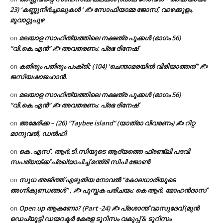
23) ‘കണ്ണുനീർച്ചാലുകൾ ‘ ✍ സോഫിയാമ്മ ജോസ്, വാഴക്കുളം,
മുവാറ്റുപുഴ
മലയാള സാഹിത്യത്തിലെ നക്ഷത്ര പൂക്കൾ (ഭാഗം 56)
on
“വി.കെ.എൻ” ✍ അവതരണം: പ്രഭ ദിനേഷ്
കതിരും പതിരും പംക്തി: (104) ‘ചെന്താമരയിൽ വിരിയാത്തത് ‘ ✍
on
ജസിയഷാജഹാൻ.
മലയാള സാഹിത്യത്തിലെ നക്ഷത്ര പൂക്കൾ (ഭാഗം 56)
on
“വി.കെ.എൻ” ✍ അവതരണം: പ്രഭ ദിനേഷ്
അമേരിക്ക – (26) “Taybee island” (യാത്രാ വിവരണം) ✍ റിറ്റ
on
മാനുവൽ, ഡൽഹി
കെ .എസ് . ആർ.ടി.സിയുടെ ആദ്യത്തെ ഫ്രണ്ട്ലി പദവി
on
സപര്യയ്ക്ക് പ്രഖ്യാപിച്ച് മന്ത്രി സിപി ജോൺ
സുധ അജിത്ത് എഴുതിയ നോവൽ “കോലധാരിയുടെ
on
അഗ്നികുണ്ഡങ്ങള്‍” , ✍ പുസ്തക പരിചയം: കെ ആർ. മോഹൻദാസ്
Open up ആകണോ? (Part -24) ✍ പ്രശാന്ത് വാസുദേവ് (മുൻ
on
ഡെപ്യൂട്ടി ഡയറക്ടർ കേരള ടൂറിസം വകുപ്പ് & ടൂറിസം