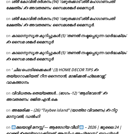
ശ്രീ കോവിൽ ദർശനം (94) ‘വഴുതക്കാട് ശ്രീ മഹാഗണപതി
on
ക്ഷേത്രം’ ✍ അവതരണം: സൈമശങ്കർ മൈസൂർ.
ശ്രീ കോവിൽ ദർശനം (94) ‘വഴുതക്കാട് ശ്രീ മഹാഗണപതി
on
ക്ഷേത്രം’ ✍ അവതരണം: സൈമശങ്കർ മൈസൂർ.
കാലാനുസൃത കുറിപ്പുകൾ (5) ‘തണൽ നഷ്ടപ്പെടുന്ന വാർദ്ധക്യം’
on
✍ സൈമ ശങ്കർ മൈസൂർ
കാലാനുസൃത കുറിപ്പുകൾ (5) ‘തണൽ നഷ്ടപ്പെടുന്ന വാർദ്ധക്യം’
on
✍ സൈമ ശങ്കർ മൈസൂർ
‘ ചില പൊടിക്കൈകൾ ‘ (3) HOME DECOR TIPS ✍
on
തയ്യാറാക്കിയത്: റീന നൈനാൻ, മാജിക്കൽ ഫ്ലേവേഴ്സ്,
വാകത്താനം
വിവിധതരം തെയ്യങ്ങൾ.. (ഭാഗം -12) “ആടിവേടൻ” ✍
on
അവതരണം: രജിത എൻ.കെ
അമേരിക്ക – (26) “Taybee island” (യാത്രാ വിവരണം) ✍ റിറ്റ
on
മാനുവൽ, ഡൽഹി
മലയാളി മനസ്സ് — ആരോഗ്യ വീഥി
– 2026 | ജൂലൈ 24 |
on
വെള്ളി ✍
തയ്യാറാക്കിയത്: ആസിഫ അഫ്രോസ്, ബാംഗ്ലൂർ