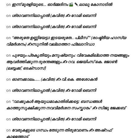
ഇന്ന് മുരളിയുടെ… ഓർമ്മദിനം
ലാലു കോനാടിൽ
on
ശ്രാവണനിലാപ്പാൽ (കവിത) ✍ റോമി ബെന്നി
on
ശ്രാവണനിലാപ്പാൽ (കവിത) ✍ റോമി ബെന്നി
on
“അരുതേ ഉണ്ണിയേട്ടാ ഇടയരുതേ.. പ്ലീസ് ” (രാഷ്ട്രീയ ഹാസ്യ
on
വിമർശനം) ✍സുനിൽ വല്ലാത്തറ ഫ്ലോറിഡാ
പുഴയും പ്രകൃതിയും മനുഷ്യനും: വിവേകമില്ലാത്ത നയങ്ങളും
on
ആവർത്തിക്കുന്ന ദുരന്തങ്ങളും ✍ റവ. ജെയിംസ് കെ. ജോൺ
(ലബ്ബക്ക്, ടെക്സാസ്)
ഓണക്കാലം….. (കവിത) ✍ വി.കെ. അശോകൻ
on
ശ്രാവണനിലാപ്പാൽ (കവിത) ✍ റോമി ബെന്നി
on
“വാക്കുകൾ ആയുധമാകാതിരിക്കട്ടെ: ബന്ധങ്ങൾ
on
കാത്തുസൂക്ഷിക്കുന്ന നവവിമർശന സംസ്കാരം” ✍️ സിജു ജേക്കബ്
ശ്രാവണനിലാപ്പാൽ (കവിത) ✍ റോമി ബെന്നി
on
വേരുകളുടെ ഗന്ധം തേടുന്ന തിരുവോണം ✍ അഷ്റഫ്
on
കാളത്തോട്