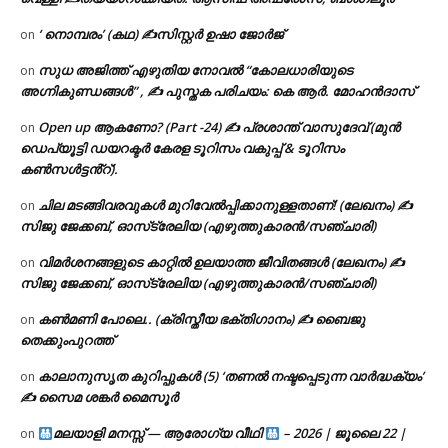
‘ നൊമ്പരം’ (കഥ) ✍സിസ്റ്റർ ഉഷാ ജോർജ്
on
സുധ അജിത്ത് എഴുതിയ നോവൽ “കോലധാരിയുടെ
on
അഗ്നികുണ്ഡങ്ങള്‍” , ✍ പുസ്തക പരിചയം: കെ ആർ. മോഹൻദാസ്
Open up ആകണോ? (Part -24) ✍ പ്രശാന്ത് വാസുദേവ് (മുൻ
on
ഡെപ്യൂട്ടി ഡയറക്ടർ കേരള ടൂറിസം വകുപ്പ് & ടൂറിസം
കൺസൾട്ടൻ്റ്).
ചില മടങ്ങിവരവുകൾ മുറിവേൽപ്പിക്കാനുള്ളതാണ്! (ലേഖനം) ✍️
on
സിജു ജേക്കബ്, ഓസ്‌ട്രേലിയ (എഴുത്തുകാരൻ/സഞ്ചാരി)
വിമർശനങ്ങളുടെ കാറ്റിൽ ഉലയാത്ത ജീവിതങ്ങൾ (ലേഖനം) ✍️
on
സിജു ജേക്കബ്, ഓസ്‌ട്രേലിയ (എഴുത്തുകാരൻ/സഞ്ചാരി)
കൺമണി പോലെ.. (ക്രിസ്തീയ ഭക്തിഗാനം) ✍ ബൈജു
on
തെക്കുംപുറത്ത്
കാലാനുസൃത കുറിപ്പുകൾ (5) ‘തണൽ നഷ്ടപ്പെടുന്ന വാർദ്ധക്യം’
on
✍ സൈമ ശങ്കർ മൈസൂർ
മലയാളി മനസ്സ് — ആരോഗ്യ വീഥി
– 2026 | ജൂലൈ 22 |
on