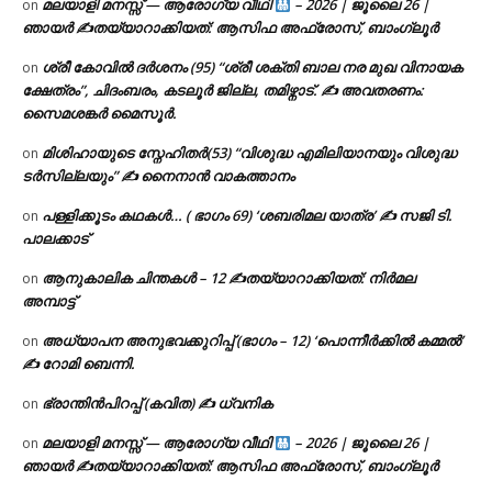
മലയാളി മനസ്സ് — ആരോഗ്യ വീഥി
– 2026 | ജൂലൈ 26 |
on
ഞായർ ✍
തയ്യാറാക്കിയത്: ആസിഫ അഫ്രോസ്, ബാംഗ്ലൂർ
ശ്രീ കോവിൽ ദർശനം (95) “ശ്രീ ശക്തി ബാല നര മുഖ വിനായക
on
ക്ഷേത്രം”, ചിദംബരം, കടലൂർ ജില്ല, തമിഴ്നാട്. ✍ അവതരണം:
സൈമശങ്കർ മൈസൂർ.
മിശിഹായുടെ സ്നേഹിതർ(53) “വിശുദ്ധ എമിലിയാനയും വിശുദ്ധ
on
ടര്‍സില്ലയും” ✍ നൈനാൻ വാകത്താനം
പള്ളിക്കൂടം കഥകൾ… ( ഭാഗം 69) ‘ശബരിമല യാത്ര’ ✍ സജി ടി.
on
പാലക്കാട്
ആനുകാലിക ചിന്തകൾ – 12 ✍തയ്യാറാക്കിയത്: നിർമല
on
അമ്പാട്ട്
അധ്യാപന അനുഭവക്കുറിപ്പ് (ഭാഗം – 12) ‘പൊന്നീർക്കിൽ കമ്മൽ’
on
✍ റോമി ബെന്നി.
ഭ്രാന്തിൻപിറപ്പ് (കവിത) ✍ ധ്വനിക
on
മലയാളി മനസ്സ് — ആരോഗ്യ വീഥി
– 2026 | ജൂലൈ 26 |
on
ഞായർ ✍
തയ്യാറാക്കിയത്: ആസിഫ അഫ്രോസ്, ബാംഗ്ലൂർ