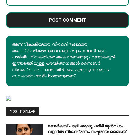
അസ്വീകാര്യമായ, നിയമവിരുദ്ധമായ,
അപകീര്‍ത്തികരമായ വാക്കുകൾ ഉപയോഗിക്കുക
പാടില്ല. വ്യക്തിഗത ആക്രമണങ്ങളും ഉണ്ടാകരുത്.
ഇത്തരത്തിലുള്ള പ്രവർത്തനങ്ങൾ സൈബർ
നിയമപ്രകാരം കുറ്റമായിരിക്കും. എഴുതുന്നവരുടെ
സ്വകാര്യ അഭിപ്രായങ്ങളാണ്.
MOST POPULAR
മണർകാട് പള്ളി ആശുപത്രി മുൻവശം
വളവിൽ നിയന്ത്രണം നഷ്ടമായ ബൈക്ക്