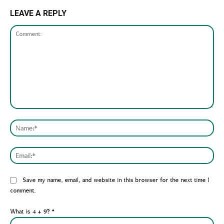
LEAVE A REPLY
Comment:
Nam
Emai
Website:
Save my name, email, and website in this browser for the next time I
comment.
What is 4 + 9?
*