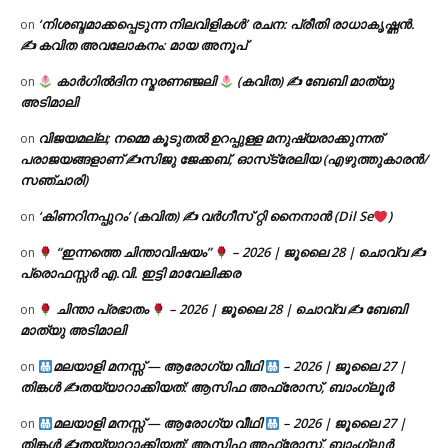
‘നിശബ്ദമാക്കപ്പെടുന്ന നിലവിളികൾ’ രചന: പ്രീതി രാധാകൃഷ്ണൻ.
on
✍ കവിത അവലോകനം: മായ അനൂപ്
കാർഗിൽദിന സ്മരണഞ്ജലി
(കവിത) ✍ ബേബി മാത്യു
on
അടിമാലി
വിജയമല്ല; നമ്മെ കൂടുതൽ ഉറപ്പുള്ള മനുഷ്യരാക്കുന്നത്
on
പരാജയങ്ങളാണ് ✍️സിജു ജേക്കബ്, ഓസ്‌ട്രേലിയ (എഴുത്തുകാരൻ/
സഞ്ചാരി)
‘കിണറിനപ്പുറം’ (കവിത) ✍ വർഗീസ് റ്റി നൈനാൻ (Dil Se
)
on
“ഇന്നത്തെ ചിന്താവിഷയം”
– 2026 | ജൂലൈ 28 | ചൊവ്വ ✍
on
പ്രൊഫസ്സർ എ.വി. ഇട്ടി മാവേലിക്കര
ചിന്താ പ്രഭാതം
– 2026 | ജൂലൈ 28 | ചൊവ്വ ✍
ബേബി
on
മാത്യു അടിമാലി
മലയാളി മനസ്സ് — ആരോഗ്യ വീഥി
– 2026 | ജൂലൈ 27 |
on
തിങ്കൾ ✍
തയ്യാറാക്കിയത്: ആസിഫ അഫ്രോസ്, ബാംഗ്ലൂർ
മലയാളി മനസ്സ് — ആരോഗ്യ വീഥി
– 2026 | ജൂലൈ 27 |
on
തിങ്കൾ ✍
തയ്യാറാക്കിയത്: ആസിഫ അഫ്രോസ്, ബാംഗ്ലൂർ