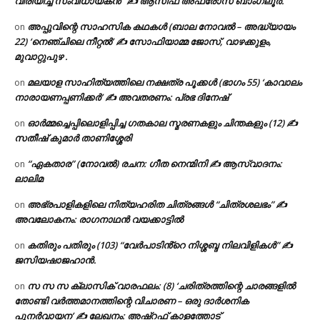
വിരിയിച്ച സംവിധായകൻ” ✍ ആസിഫ അഫ്രോസ് ബാംഗ്ലൂർ.
അപ്പുവിന്റെ സാഹസിക കഥകൾ (ബാല നോവൽ – അദ്ധ്യായം
on
22) ‘നെഞ്ചിലെ നീറ്റൽ’ ✍ സോഫിയാമ്മ ജോസ്, വാഴക്കുളം,
മുവാറ്റുപുഴ .
മലയാള സാഹിത്യത്തിലെ നക്ഷത്ര പൂക്കൾ (ഭാഗം 55) ‘കാവാലം
on
നാരായണപ്പണിക്കർ’ ✍ അവതരണം: പ്രഭ ദിനേഷ്
ഓർമ്മച്ചെപ്പിലൊളിപ്പിച്ച ഗതകാല സ്മരണകളും ചിന്തകളും (12) ✍
on
സതീഷ് കുമാർ താണിശ്ശേരി
“ഏകതാര” (നോവൽ) രചന: ഗീത നെന്മിനി ✍ ആസ്വാദനം:
on
ലാലിമ
അഭ്രപാളികളിലെ നിത്യഹരിത ചിത്രങ്ങൾ “ചിത്രശലഭം” ✍
on
അവലോകനം: രാഗനാഥൻ വയക്കാട്ടിൽ
കതിരും പതിരും (103) “വേർപാടിൻ്റെ നിശ്ശബ്ദ നിലവിളികൾ” ✍
on
ജസിയഷാജഹാൻ.
സ സ സ ക്ലാസിക് വാരഫലം: (8) ‘ചരിത്രത്തിന്റെ ചാരങ്ങളിൽ
on
തോണ്ടി വർത്തമാനത്തിന്റെ വിചാരണ – ഒരു ദാർശനിക
പുനർവായന’ ✍ ലേഖനം: അഷ്റഫ് കാളത്തോട്