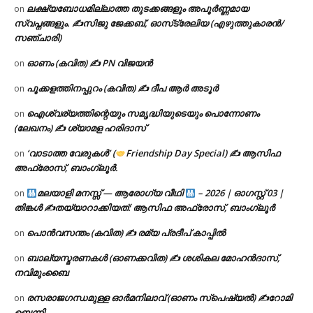
ലക്ഷ്യബോധമില്ലാത്ത തുടക്കങ്ങളും അപൂർണ്ണമായ
on
സ്വപ്നങ്ങളും. ✍️സിജു ജേക്കബ്, ഓസ്‌ട്രേലിയ (എഴുത്തുകാരൻ/
സഞ്ചാരി)
ഓണം (കവിത) ✍ PN വിജയൻ
on
പൂക്കളത്തിനപ്പുറം (കവിത) ✍ ദീപ ആർ അടൂർ
on
ഐശ്വര്യത്തിന്റെയും സമൃദ്ധിയുടെയും പൊന്നോണം
on
(ലേഖനം) ✍ ശ്യാമള ഹരിദാസ്
‘വാടാത്ത വേരുകൾ’ (
Friendship Day Special) ✍ ആസിഫ
on
അഫ്രോസ്, ബാംഗ്ലൂർ.
മലയാളി മനസ്സ് — ആരോഗ്യ വീഥി
– 2026 | ഓഗസ്റ്റ് 03 |
on
തിങ്കൾ ✍
തയ്യാറാക്കിയത്: ആസിഫ അഫ്രോസ്, ബാംഗ്ലൂർ
പൊൻവസന്തം (കവിത) ✍ രമ്യ പ്രദീപ് കാപ്പിൽ
on
ബാല്യസ്മരണകൾ (ഓണക്കവിത) ✍ ശശികല മോഹൻദാസ്,
on
നവിമുംബൈ
രസരാജഗന്ധമുള്ള ഓർമനിലാവ് (ഓണം സ്‌പെഷ്യൽ) ✍റോമി
on
ബെന്നി