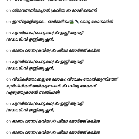
ശ്രാവണനിലാപ്പാൽ (കവിത) ✍ റോമി ബെന്നി
on
ഇന്ന് മുരളിയുടെ… ഓർമ്മദിനം
ലാലു കോനാടിൽ
on
പുനർജന്മം (ചെറുകഥ) ✍ ഉണ്ണി ആവട്ടി
on
(ഡോ.ടി.വി.ഉണ്ണിക്കൃഷ്ണൻ)
ഓണം വന്നേ (കവിത) ✍ ഷീലാ ജോർജ്ജ് കല്ലട
on
പുനർജന്മം (ചെറുകഥ) ✍ ഉണ്ണി ആവട്ടി
on
(ഡോ.ടി.വി.ഉണ്ണിക്കൃഷ്ണൻ)
വിധികർത്താക്കളുടെ ലോകം: വിവേകം തോൽക്കുന്നിടത്ത്
on
മുൻവിധികൾ ജയിക്കുമ്പോൾ. ✍️ സിജു ജേക്കബ്
(എഴുത്തുകാരൻ,സഞ്ചാരി)
പുനർജന്മം (ചെറുകഥ) ✍ ഉണ്ണി ആവട്ടി
on
(ഡോ.ടി.വി.ഉണ്ണിക്കൃഷ്ണൻ)
ഓണം വന്നേ (കവിത) ✍ ഷീലാ ജോർജ്ജ് കല്ലട
on
ഓണം വന്നേ (കവിത) ✍ ഷീലാ ജോർജ്ജ് കല്ലട
on