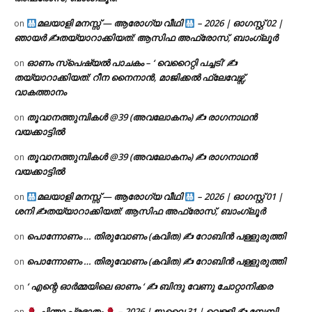
മലയാളി മനസ്സ് — ആരോഗ്യ വീഥി
– 2026 | ഓഗസ്റ്റ് 02 |
on
ഞായർ ✍
തയ്യാറാക്കിയത്: ആസിഫ അഫ്രോസ്, ബാംഗ്ലൂർ
ഓണം സ്പെഷ്യൽ പാചകം – ‘ വെറൈറ്റി പച്ചടി’ ✍
on
തയ്യാറാക്കിയത്: റീന നൈനാൻ, മാജിക്കൽ ഫ്ലേവേഴ്സ്,
വാകത്താനം
തൂവാനത്തുമ്പികൾ @39 (അവലോകനം) ✍ രാഗനാഥൻ
on
വയക്കാട്ടിൽ
തൂവാനത്തുമ്പികൾ @39 (അവലോകനം) ✍ രാഗനാഥൻ
on
വയക്കാട്ടിൽ
മലയാളി മനസ്സ് — ആരോഗ്യ വീഥി
– 2026 | ഓഗസ്റ്റ് 01 |
on
ശനി ✍
തയ്യാറാക്കിയത്: ആസിഫ അഫ്രോസ്, ബാംഗ്ലൂർ
പൊന്നോണം … തിരുവോണം (കവിത) ✍ റോബിൻ പള്ളുരുത്തി
on
പൊന്നോണം … തിരുവോണം (കവിത) ✍ റോബിൻ പള്ളുരുത്തി
on
‘ എന്റെ ഓർമ്മയിലെ ഓണം ‘ ✍ ബിന്ദു വേണു ചോറ്റാനിക്കര
on
ചിന്താ പ്രഭാതം
– 2026 | ജൂലൈ 31 | വെള്ളി ✍
ബേബി
on