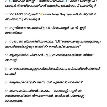
മലയാളി മനസ്സ് — ആരോഗ്യ വീഥി
– 2026 | ഓഗസ്റ്റ് 02 |
on
ഞായർ ✍
തയ്യാറാക്കിയത്: ആസിഫ അഫ്രോസ്, ബാംഗ്ലൂർ
‘വാടാത്ത വേരുകൾ’ (
Friendship Day Special) ✍ ആസിഫ
on
അഫ്രോസ്, ബാംഗ്ലൂർ.
സുവിശേഷ വചനങ്ങൾ (164) പ്രൊഫസ്സർ എ.വി. ഇട്ടി,
on
മാവേലിക്കര
സ സ സ ക്ലാസിക് വാരഫലം: (13) ‘ആഗോള യുദ്ധങ്ങളുടെയും
on
കാപട്യത്തിന്റെയും കാലം’ ✍ അഷ്റഫ് കാളത്തോട്
ആനുകാലിക ചിന്തകൾ – (13) ✍ തയ്യാറാക്കിയത്: നിർമല
on
അമ്പാട്ട്
രസരാജഗന്ധമുള്ള ഓർമനിലാവ് (ഓണം സ്‌പെഷ്യൽ) ✍റോമി
on
ബെന്നി
ഒരുക്കം (കവിത) ✍ രജനി. സി. എഴക്കാട്, പാലക്കാട്
on
ഓണം സ്പെഷ്യൽ പാചകം – ‘ വെറൈറ്റി പച്ചടി’ ✍
on
തയ്യാറാക്കിയത്: റീന നൈനാൻ, മാജിക്കൽ ഫ്ലേവേഴ്സ്,
വാകത്താനം