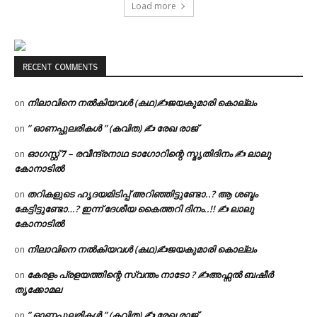
Load more
RECENT COMMENTS
നിലാവിനെ നൽകിയവൾ (കഥ)✍ജയകുമാരി കൊല്ലം
on
” ഓണപ്പുലരികൾ ” (കവിത) ✍ രേഖ രാജ്
on
ഓഗസ്റ്റ് 𝟕 – രവീന്ദ്രനാഥ ടാഗോറിന്റെ സ്മൃതിദിനം ✍ ലാലു
on
കോനാടിൽ
തറികളുടെ ഹൃദയമിടിപ്പ് അറിഞ്ഞിട്ടുണ്ടോ..? ആ ശബ്ദം
on
കേട്ടിട്ടുണ്ടോ…? ഇന്ന് ദേശീയ കൈത്തറി ദിനം..!! ✍ ലാലു
കോനാടിൽ
നിലാവിനെ നൽകിയവൾ (കഥ)✍ജയകുമാരി കൊല്ലം
on
കേരളം പ്രളയത്തിന്റെ സ്വന്തം നാടോ ? ✍️അഫ്സൽ ബഷീർ
on
തൃക്കോമല
” ഓണപ്പുലരികൾ ” (കവിത) ✍ രേഖ രാജ്
on