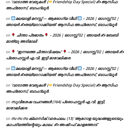
‘വാടാത്ത വേരുകൾ’ (
Friendship Day Special) ✍ ആസിഫ
on
അഫ്രോസ്, ബാംഗ്ലൂർ.
മലയാളി മനസ്സ് — ആരോഗ്യ വീഥി
– 2026 | ഓഗസ്റ്റ് 02 |
on
ഞായർ ✍
തയ്യാറാക്കിയത്: ആസിഫ അഫ്രോസ്, ബാംഗ്ലൂർ
ചിന്താ പ്രഭാതം
– 2026 | ഓഗസ്റ്റ് 02 | ഞായർ ✍
ബേബി
on
മാത്യു അടിമാലി
“ഇന്നത്തെ ചിന്താവിഷയം”
– 2026 | ഓഗസ്റ്റ് 02 | ഞായർ ✍
on
പ്രൊഫസ്സർ എ.വി. ഇട്ടി മാവേലിക്കര
മലയാളി മനസ്സ് — ആരോഗ്യ വീഥി
– 2026 | ഓഗസ്റ്റ് 02 |
on
ഞായർ ✍
തയ്യാറാക്കിയത്: ആസിഫ അഫ്രോസ്, ബാംഗ്ലൂർ
‘വാടാത്ത വേരുകൾ’ (
Friendship Day Special) ✍ ആസിഫ
on
അഫ്രോസ്, ബാംഗ്ലൂർ.
സുവിശേഷ വചനങ്ങൾ (164) പ്രൊഫസ്സർ എ.വി. ഇട്ടി,
on
മാവേലിക്കര
സ സ സ ക്ലാസിക് വാരഫലം: (13) ‘ആഗോള യുദ്ധങ്ങളുടെയും
on
കാപട്യത്തിന്റെയും കാലം’ ✍ അഷ്റഫ് കാളത്തോട്