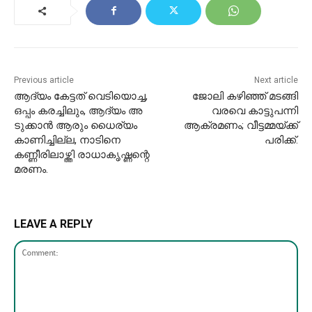
Previous article
Next article
ആ​ദ്യം കേ​ട്ട​ത് വെ​ടി​യൊ​ച്ച,
ജോലി കഴിഞ്ഞ് മടങ്ങി
ഒ​പ്പം ക​ര​ച്ചി​ലും, ആ​ദ്യം അ​
വരവെ കാട്ടുപന്നി
ടു​ക്കാ​ൻ ആ​രും ധൈ​ര്യം
ആക്രമണം; വീട്ടമ്മയ്ക്ക്
കാ​ണി​ച്ചി​ല്ല, നാടിനെ
പരിക്ക്.
കണ്ണീരിലാഴ്ത്തി രാധാകൃഷ്ണന്റെ
മരണം.
LEAVE A REPLY