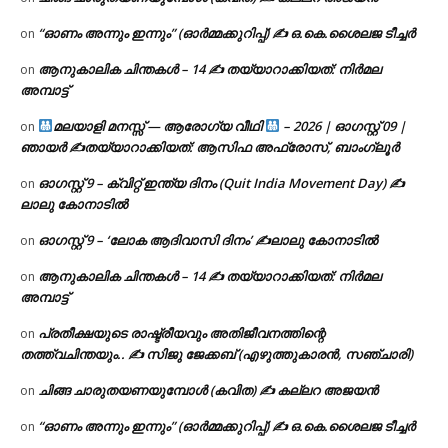
“ഓണം അന്നും ഇന്നും” (ഓർമ്മക്കുറിപ്പ്) ✍ ഒ.കെ.ശൈലജ ടീച്ചർ
on
ആനുകാലിക ചിന്തകൾ – 14 ✍ തയ്യാറാക്കിയത്: നിർമല
on
അമ്പാട്ട്
മലയാളി മനസ്സ് — ആരോഗ്യ വീഥി
– 2026 | ഓഗസ്റ്റ് 09 |
on
ഞായർ ✍
തയ്യാറാക്കിയത്: ആസിഫ അഫ്രോസ്, ബാംഗ്ലൂർ
ഓഗസ്റ്റ് 9 – ക്വിറ്റ് ഇന്ത്യ ദിനം (Quit India Movement Day) ✍
on
ലാലു കോനാടിൽ
ഓഗസ്റ്റ് 9 – ‘ലോക ആദിവാസി ദിനം’ ✍️ലാലു കോനാടിൽ
on
ആനുകാലിക ചിന്തകൾ – 14 ✍ തയ്യാറാക്കിയത്: നിർമല
on
അമ്പാട്ട്
പ്രതീക്ഷയുടെ രാഷ്ട്രീയവും അതിജീവനത്തിന്റെ
on
തത്ത്വചിന്തയും.. ✍️ സിജു ജേക്കബ് (എഴുത്തുകാരൻ, സഞ്ചാരി)
ചിങ്ങ ചാരുതയണയുമ്പോൾ (കവിത) ✍ കല്ലറ അജയൻ
on
“ഓണം അന്നും ഇന്നും” (ഓർമ്മക്കുറിപ്പ്) ✍ ഒ.കെ.ശൈലജ ടീച്ചർ
on