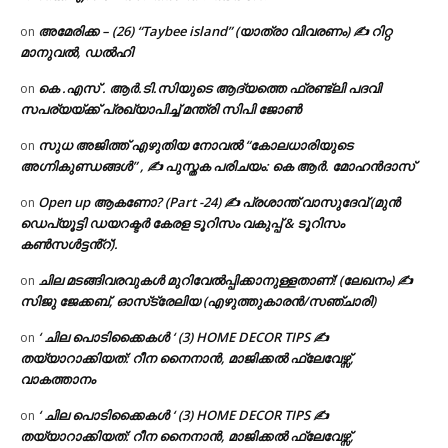
അമേരിക്ക – (26) “Taybee island” (യാത്രാ വിവരണം) ✍ റിറ്റ
on
മാനുവൽ, ഡൽഹി
കെ .എസ് . ആർ.ടി.സിയുടെ ആദ്യത്തെ ഫ്രണ്ട്ലി പദവി
on
സപര്യയ്ക്ക് പ്രഖ്യാപിച്ച് മന്ത്രി സിപി ജോൺ
സുധ അജിത്ത് എഴുതിയ നോവൽ “കോലധാരിയുടെ
on
അഗ്നികുണ്ഡങ്ങള്‍” , ✍ പുസ്തക പരിചയം: കെ ആർ. മോഹൻദാസ്
Open up ആകണോ? (Part -24) ✍ പ്രശാന്ത് വാസുദേവ് (മുൻ
on
ഡെപ്യൂട്ടി ഡയറക്ടർ കേരള ടൂറിസം വകുപ്പ് & ടൂറിസം
കൺസൾട്ടൻ്റ്).
ചില മടങ്ങിവരവുകൾ മുറിവേൽപ്പിക്കാനുള്ളതാണ്! (ലേഖനം) ✍️
on
സിജു ജേക്കബ്, ഓസ്‌ട്രേലിയ (എഴുത്തുകാരൻ/സഞ്ചാരി)
‘ ചില പൊടിക്കൈകൾ ‘ (3) HOME DECOR TIPS ✍
on
തയ്യാറാക്കിയത്: റീന നൈനാൻ, മാജിക്കൽ ഫ്ലേവേഴ്സ്,
വാകത്താനം
‘ ചില പൊടിക്കൈകൾ ‘ (3) HOME DECOR TIPS ✍
on
തയ്യാറാക്കിയത്: റീന നൈനാൻ, മാജിക്കൽ ഫ്ലേവേഴ്സ്,