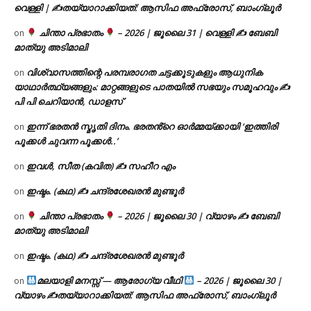
വെള്ളി | ✍
തയ്യാറാക്കിയത്: ആസിഫ അഫ്രോസ്, ബാംഗ്ലൂർ
ചിന്താ പ്രഭാതം
– 2026 | ജൂലൈ 31 | വെള്ളി ✍
ബേബി
on
മാത്യു അടിമാലി
വിശ്വാസത്തിന്റെ പരമ്പരാഗത ചട്ടക്കൂടുകളും ആധുനിക
on
യാഥാർത്ഥ്യങ്ങളും: മാറ്റങ്ങളുടെ പാതയിൽ സഭയും സമൂഹവും ✍
പി പി ചെറിയാൻ, ഡാളസ്
ഇന്ന് ഭരതൻ സ്മൃതി ദിനം. ഭരതൻ്റെ ഓർമ്മയ്ക്കായി ‘ഇത്തിരി
on
പൂക്കൾ ചുവന്ന പൂക്കൾ..’
ഇവൾ, സീത (കവിത) ✍ സഹീറ എം
on
ഇഷ്ടം. (കഥ) ✍ ചന്ദ്രശേഖരൻ മുണ്ടൂർ
on
ചിന്താ പ്രഭാതം
– 2026 | ജൂലൈ 30 | വ്യാഴം ✍
ബേബി
on
മാത്യു അടിമാലി
ഇഷ്ടം. (കഥ) ✍ ചന്ദ്രശേഖരൻ മുണ്ടൂർ
on
മലയാളി മനസ്സ് — ആരോഗ്യ വീഥി
– 2026 | ജൂലൈ 30 |
on
വ്യാഴം ✍
തയ്യാറാക്കിയത്: ആസിഫ അഫ്രോസ്, ബാംഗ്ലൂർ