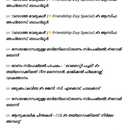
അഫ്രോസ്, ബാംഗ്ലൂർ.
‘വാടാത്ത വേരുകൾ’ (
Friendship Day Special) ✍ ആസിഫ
on
അഫ്രോസ്, ബാംഗ്ലൂർ.
‘വാടാത്ത വേരുകൾ’ (
Friendship Day Special) ✍ ആസിഫ
on
അഫ്രോസ്, ബാംഗ്ലൂർ.
രസരാജഗന്ധമുള്ള ഓർമനിലാവ് (ഓണം സ്‌പെഷ്യൽ) ✍റോമി
on
ബെന്നി
ഓണം സ്പെഷ്യൽ പാചകം – ‘ വെറൈറ്റി പച്ചടി’ ✍
on
തയ്യാറാക്കിയത്: റീന നൈനാൻ, മാജിക്കൽ ഫ്ലേവേഴ്സ്,
വാകത്താനം
ഒരുക്കം (കവിത) ✍ രജനി. സി. എഴക്കാട്, പാലക്കാട്
on
രസരാജഗന്ധമുള്ള ഓർമനിലാവ് (ഓണം സ്‌പെഷ്യൽ) ✍റോമി
on
ബെന്നി
ആനുകാലിക ചിന്തകൾ – (13) ✍ തയ്യാറാക്കിയത്: നിർമല
on
അമ്പാട്ട്