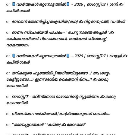
വാർത്തകൾ ഒറ്റനോട്ടത്തിൽ
– 2026 | ഓഗസ്റ്റ് 08 | ശനി ✍
on
കപിൽ ശങ്കർ
ഭഗവാൻ തോന്നിപ്പിച്ച ഐഡിയ (കഥ) ✍ റിറ്റ മാനുവൽ, ഡൽഹി
on
ഓണം സ്പെഷ്യൽ പാചകം – ‘ ചെറുനാരങ്ങ അച്ചാർ ‘ ✍
on
തയ്യാറാക്കിയത്: റീന നൈനാൻ, മാജിക്കൽ ഫ്ലേവേഴ്സ്,
വാകത്താനം
വാർത്തകൾ ഒറ്റനോട്ടത്തിൽ
– 2026 | ഓഗസ്റ്റ് 07 | വെള്ളി ✍
on
കപിൽ ശങ്കർ
തറികളുടെ ഹൃദയമിടിപ്പ് അറിഞ്ഞിട്ടുണ്ടോ..? ആ ശബ്ദം
on
കേട്ടിട്ടുണ്ടോ…? ഇന്ന് ദേശീയ കൈത്തറി ദിനം..!! ✍ ലാലു
കോനാടിൽ
ഓഗസ്റ്റ് 𝟕 – രവീന്ദ്രനാഥ ടാഗോറിന്റെ സ്മൃതിദിനം ✍ ലാലു
on
കോനാടിൽ
നിലാവിനെ നൽകിയവൾ (കഥ)✍ജയകുമാരി കൊല്ലം
on
” ഓണപ്പുലരികൾ ” (കവിത) ✍ രേഖ രാജ്
on