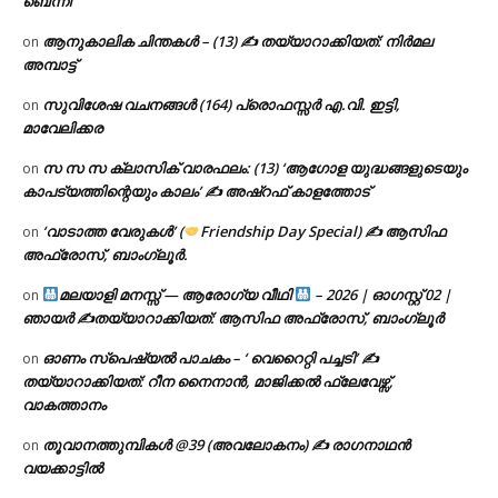
ബെന്നി
ആനുകാലിക ചിന്തകൾ – (13) ✍ തയ്യാറാക്കിയത്: നിർമല
on
അമ്പാട്ട്
സുവിശേഷ വചനങ്ങൾ (164) പ്രൊഫസ്സർ എ.വി. ഇട്ടി,
on
മാവേലിക്കര
സ സ സ ക്ലാസിക് വാരഫലം: (13) ‘ആഗോള യുദ്ധങ്ങളുടെയും
on
കാപട്യത്തിന്റെയും കാലം’ ✍ അഷ്റഫ് കാളത്തോട്
‘വാടാത്ത വേരുകൾ’ (
Friendship Day Special) ✍ ആസിഫ
on
അഫ്രോസ്, ബാംഗ്ലൂർ.
മലയാളി മനസ്സ് — ആരോഗ്യ വീഥി
– 2026 | ഓഗസ്റ്റ് 02 |
on
ഞായർ ✍
തയ്യാറാക്കിയത്: ആസിഫ അഫ്രോസ്, ബാംഗ്ലൂർ
ഓണം സ്പെഷ്യൽ പാചകം – ‘ വെറൈറ്റി പച്ചടി’ ✍
on
തയ്യാറാക്കിയത്: റീന നൈനാൻ, മാജിക്കൽ ഫ്ലേവേഴ്സ്,
വാകത്താനം
തൂവാനത്തുമ്പികൾ @39 (അവലോകനം) ✍ രാഗനാഥൻ
on
വയക്കാട്ടിൽ