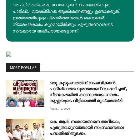
അപകീര്‍ത്തികരമായ വാക്കുകൾ ഉപയോഗിക്കുക
പാടില്ല. വ്യക്തിഗത ആക്രമണങ്ങളും ഉണ്ടാകരുത്.
ഇത്തരത്തിലുള്ള പ്രവർത്തനങ്ങൾ സൈബർ
നിയമപ്രകാരം കുറ്റമായിരിക്കും. എഴുതുന്നവരുടെ
സ്വകാര്യ അഭിപ്രായങ്ങളാണ്.
MOST POPULAR
ഒരു കുടുംബത്തിന് സംഭവിക്കാൻ
പാടില്ലാത്ത ദുരന്തമാണ് സംഭവിച്ചത്’;
നീണ്ടകരയില്‍ കാണാതായ ഗൗതം
കൃഷ്ണയുടെ വീട്ടിലെത്തി മുഖ്യമന്ത്രി.
August 10, 2026
കെ. ആർ. നാരായണനെ അറിയാം;
പുതുതലമുറയ്ക്കായി സംസ്ഥാനതല
പദ്ധതിക്ക് തുടക്കം.