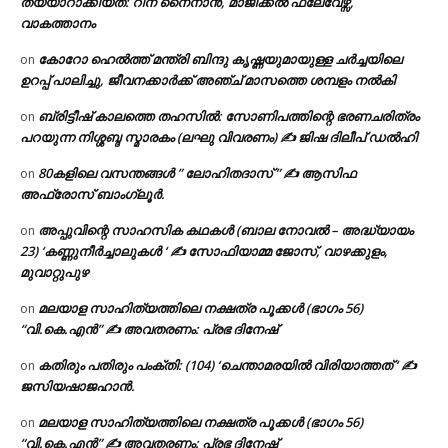
തയ്യാറാക്കിയത്: റീന നൈനാൻ, മാജിക്കൽ ഫ്ലേവേഴ്സ്,
വാകത്താനം
കോറോ ഹെൽത്ത് മന്ത്രി ബിന്ദു കൃഷ്ണയുമായുള്ള ചർച്ചയിലെ
on
ഉറപ്പ് പാലിച്ചു, ജീവനക്കാർക്ക് അഞ്ച് മാസത്തെ ശമ്പളം നൽകി
ബ്രിട്ടീഷ് കാലത്തെ തഹസിൽ: സോണിപത്തിന്റെ ഭരണചരിത്രം
on
പറയുന്ന നിശ്ശബ്ദ സ്മാരകം (ലഘു വിവരണം) ✍ ജിഷ ദിലീപ് ഡൽഹി
80കളിലെ വസന്തങ്ങൾ ” ലോഹിതദാസ് ” ✍ ആസിഫ
on
അഫ്രോസ് ബാംഗ്ലൂർ.
അപ്പുവിന്റെ സാഹസിക കഥകൾ (ബാല നോവൽ – അദ്ധ്യായം
on
23) ‘കണ്ണുനീർച്ചാലുകൾ ‘ ✍ സോഫിയാമ്മ ജോസ്, വാഴക്കുളം,
മുവാറ്റുപുഴ
മലയാള സാഹിത്യത്തിലെ നക്ഷത്ര പൂക്കൾ (ഭാഗം 56)
on
“വി.കെ.എൻ” ✍ അവതരണം: പ്രഭ ദിനേഷ്
കതിരും പതിരും പംക്തി: (104) ‘ചെന്താമരയിൽ വിരിയാത്തത് ‘ ✍
on
ജസിയഷാജഹാൻ.
മലയാള സാഹിത്യത്തിലെ നക്ഷത്ര പൂക്കൾ (ഭാഗം 56)
on
“വി.കെ.എൻ” ✍ അവതരണം: പ്രഭ ദിനേഷ്