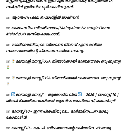
സ്റ്റേഷനുകളുടെ ഭരണം ഇനി എസ്ഐമാർക്ക്; കോട്ടയത്ത് 18
സര്‍ക്കിള്‍ ഇന്‍സ്‌പെക്ടര്‍ ഓഫീസുകള്‍.
ആഗ്രഹം (കഥ) ✍ മാഗ്ളിൻ ജാക്സൻ
on
ഓണം സ്പെഷ്യൽ ഗാനം (Malayalam Nostalgic Onam
on
Melody) ✍ ജസിയഷാജഹാൻ.
റോമിബെന്നിയുടെ ‘ശ്രാവണ നിലാവ്’ എന്ന കവിതാ
on
സമാഹാരത്തിന്റെ പ്രകാശന കർമ്മം നടന്നു.
മലയാളി മനസ്സ് USA നിങ്ങൾക്കായി ഓണമത്സരം ഒരുക്കുന്നു!
on
മലയാളി മനസ്സ് USA നിങ്ങൾക്കായി ഓണമത്സരം ഒരുക്കുന്നു!
on
മലയാളി മനസ്സ് — ആരോഗ്യ വീഥി
– 2026 | ഓഗസ്റ്റ് 10 |
on
തിങ്കൾ ✍
തയ്യാറാക്കിയത്: ആസിഫ അഫ്രോസ്, ബാംഗ്ലൂർ
ഓഗസ്റ്റ് 10 – ഇന്ന് പ്രേംജിയുടെ… ഓർമ്മദിനം…✍️ ലാലു
on
കോനാടിൽ
ഓഗസ്റ്റ് 10 – കെ.പി. ബ്രഹ്മാനന്ദന്റെ ഓർമ്മദിനം ✍️ ലാലു
on