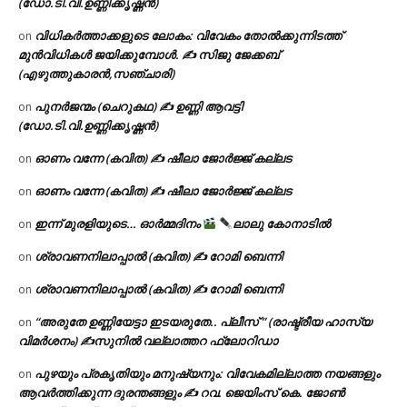
(ഡോ.ടി.വി.ഉണ്ണിക്കൃഷ്ണൻ)
വിധികർത്താക്കളുടെ ലോകം: വിവേകം തോൽക്കുന്നിടത്ത്
on
മുൻവിധികൾ ജയിക്കുമ്പോൾ. ✍️ സിജു ജേക്കബ്
(എഴുത്തുകാരൻ,സഞ്ചാരി)
പുനർജന്മം (ചെറുകഥ) ✍ ഉണ്ണി ആവട്ടി
on
(ഡോ.ടി.വി.ഉണ്ണിക്കൃഷ്ണൻ)
ഓണം വന്നേ (കവിത) ✍ ഷീലാ ജോർജ്ജ് കല്ലട
on
ഓണം വന്നേ (കവിത) ✍ ഷീലാ ജോർജ്ജ് കല്ലട
on
ഇന്ന് മുരളിയുടെ… ഓർമ്മദിനം
ലാലു കോനാടിൽ
on
ശ്രാവണനിലാപ്പാൽ (കവിത) ✍ റോമി ബെന്നി
on
ശ്രാവണനിലാപ്പാൽ (കവിത) ✍ റോമി ബെന്നി
on
“അരുതേ ഉണ്ണിയേട്ടാ ഇടയരുതേ.. പ്ലീസ് ” (രാഷ്ട്രീയ ഹാസ്യ
on
വിമർശനം) ✍സുനിൽ വല്ലാത്തറ ഫ്ലോറിഡാ
പുഴയും പ്രകൃതിയും മനുഷ്യനും: വിവേകമില്ലാത്ത നയങ്ങളും
on
ആവർത്തിക്കുന്ന ദുരന്തങ്ങളും ✍ റവ. ജെയിംസ് കെ. ജോൺ