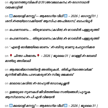
തൂവാനത്തുമ്പികൾ @39 (അവലോകനം) ✍ രാഗനാഥൻ
on
വയക്കാട്ടിൽ
മലയാളി മനസ്സ് — ആരോഗ്യ വീഥി
– 2026 | ഓഗസ്റ്റ് 01 |
on
ശനി ✍
തയ്യാറാക്കിയത്: ആസിഫ അഫ്രോസ്, ബാംഗ്ലൂർ
പൊന്നോണം … തിരുവോണം (കവിത) ✍ റോബിൻ പള്ളുരുത്തി
on
പൊന്നോണം … തിരുവോണം (കവിത) ✍ റോബിൻ പള്ളുരുത്തി
on
‘ എന്റെ ഓർമ്മയിലെ ഓണം ‘ ✍ ബിന്ദു വേണു ചോറ്റാനിക്കര
on
ചിന്താ പ്രഭാതം
– 2026 | ജൂലൈ 31 | വെള്ളി ✍
ബേബി
on
മാത്യു അടിമാലി
ആത്മാഭിമാനത്തിന്റെ അതിരുകൾ.. തിരിച്ചറിയാത്തവർക്ക്
on
മുന്നിൽ ജീവിതം പാഴാക്കരുത് ✍️ സിജു ജേക്കബ്
മാലാഖ (കവിത) ✍ രാഹുൽ രാധാകൃഷ്ണൻ
on
ഉമ്മയുടെ നുണകൾ ജീവിതത്തിലെ സത്യങ്ങൾ (പുസ്തക
on
ആസ്വാദനം) ✍ പി എൻ വിജയൻ
മലയാളി മനസ്സ് — ആരോഗ്യ വീഥി
– 2026 | ജൂലൈ 31 |
on