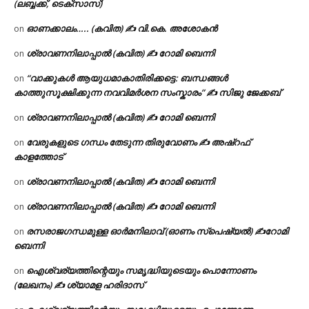
(ലബ്ബക്ക്, ടെക്സാസ്)
ഓണക്കാലം….. (കവിത) ✍ വി.കെ. അശോകൻ
on
ശ്രാവണനിലാപ്പാൽ (കവിത) ✍ റോമി ബെന്നി
on
“വാക്കുകൾ ആയുധമാകാതിരിക്കട്ടെ: ബന്ധങ്ങൾ
on
കാത്തുസൂക്ഷിക്കുന്ന നവവിമർശന സംസ്കാരം” ✍️ സിജു ജേക്കബ്
ശ്രാവണനിലാപ്പാൽ (കവിത) ✍ റോമി ബെന്നി
on
വേരുകളുടെ ഗന്ധം തേടുന്ന തിരുവോണം ✍ അഷ്റഫ്
on
കാളത്തോട്
ശ്രാവണനിലാപ്പാൽ (കവിത) ✍ റോമി ബെന്നി
on
ശ്രാവണനിലാപ്പാൽ (കവിത) ✍ റോമി ബെന്നി
on
രസരാജഗന്ധമുള്ള ഓർമനിലാവ് (ഓണം സ്‌പെഷ്യൽ) ✍റോമി
on
ബെന്നി
ഐശ്വര്യത്തിന്റെയും സമൃദ്ധിയുടെയും പൊന്നോണം
on
(ലേഖനം) ✍ ശ്യാമള ഹരിദാസ്