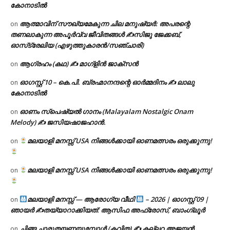
കോനാടിൽ
ആത്മാവിന് സൗഖ്യമേകുന്ന ചില മനുഷ്യർ: അപരന്റെ
on
തണലാകുന്ന അപൂർവ്വ ജീവിതങ്ങൾ ✍️സിജു ജേക്കബ്,
ഓസ്‌ട്രേലിയ (എഴുത്തുകാരൻ/സഞ്ചാരി)
ആഗ്രഹം (കഥ) ✍ മാഗ്ളിൻ ജാക്സൻ
on
ഓഗസ്റ്റ് 10 – കെ.പി. ബ്രഹ്മാനന്ദന്റെ ഓർമ്മദിനം ✍️ ലാലു
on
കോനാടിൽ
ഓണം സ്പെഷ്യൽ ഗാനം (Malayalam Nostalgic Onam
on
Melody) ✍ ജസിയഷാജഹാൻ.
മലയാളി മനസ്സ് USA നിങ്ങൾക്കായി ഓണമത്സരം ഒരുക്കുന്നു!
on
മലയാളി മനസ്സ് USA നിങ്ങൾക്കായി ഓണമത്സരം ഒരുക്കുന്നു!
on
മലയാളി മനസ്സ് — ആരോഗ്യ വീഥി
– 2026 | ഓഗസ്റ്റ് 09 |
on
ഞായർ ✍
തയ്യാറാക്കിയത്: ആസിഫ അഫ്രോസ്, ബാംഗ്ലൂർ
ചിങ്ങ ചാരുതയണയുമ്പോൾ (കവിത) ✍ കല്ലറ അജയൻ
on