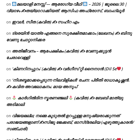
മലയാളി മനസ്സ് — ആരോഗ്യ വീഥി
– 2026 | ജൂലൈ 30 |
on
വ്യാഴം ✍
തയ്യാറാക്കിയത്: ആസിഫ അഫ്രോസ്, ബാംഗ്ലൂർ
ഇവൾ, സീത (കവിത) ✍ സഹീറ എം
on
ട്രെയിൻ യാത്ര എങ്ങനെ സുരക്ഷിതമാക്കാം (ലേഖനം) ✍ ബിന്ദു
on
വേണു ചോറ്റാനിക്കര
അതിജീവനം – ആപേക്ഷികം (കവിത) ✍ വേണുക്കുട്ടൻ
on
ചേരാവെള്ളി
‘കിണറിനപ്പുറം’ (കവിത) ✍ വർഗീസ് റ്റി നൈനാൻ (Dil Se
)
on
‘നിശബ്ദമാക്കപ്പെടുന്ന നിലവിളികൾ’ രചന: പ്രീതി രാധാകൃഷ്ണൻ.
on
✍ കവിത അവലോകനം: മായ അനൂപ്
കാർഗിൽദിന സ്മരണഞ്ജലി
(കവിത) ✍ ബേബി മാത്യു
on
അടിമാലി
വിജയമല്ല; നമ്മെ കൂടുതൽ ഉറപ്പുള്ള മനുഷ്യരാക്കുന്നത്
on
പരാജയങ്ങളാണ് ✍️സിജു ജേക്കബ്, ഓസ്‌ട്രേലിയ (എഴുത്തുകാരൻ/
സഞ്ചാരി)
‘കിണറിനപ്പുറം’ (കവിത) ✍ വർഗീസ് റ്റി നൈനാൻ (Dil Se
)