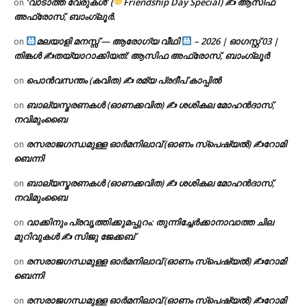
‘വാടാത്ത വേരുകൾ’ (
Friendship Day Special) ✍ ആസിഫ
on
അഫ്രോസ്, ബാംഗ്ലൂർ.
മലയാളി മനസ്സ് — ആരോഗ്യ വീഥി
– 2026 | ഓഗസ്റ്റ് 03 |
on
തിങ്കൾ ✍
തയ്യാറാക്കിയത്: ആസിഫ അഫ്രോസ്, ബാംഗ്ലൂർ
പൊൻവസന്തം (കവിത) ✍ രമ്യ പ്രദീപ് കാപ്പിൽ
on
ബാല്യസ്മരണകൾ (ഓണക്കവിത) ✍ ശശികല മോഹൻദാസ്,
on
നവിമുംബൈ
രസരാജഗന്ധമുള്ള ഓർമനിലാവ് (ഓണം സ്‌പെഷ്യൽ) ✍റോമി
on
ബെന്നി
ബാല്യസ്മരണകൾ (ഓണക്കവിത) ✍ ശശികല മോഹൻദാസ്,
on
നവിമുംബൈ
വാക്കിനും പ്രവൃത്തിക്കുമപ്പുറം: തുന്നിച്ചേർക്കാനാവാത്ത ചില
on
മുറിവുകൾ ✍️ സിജു ജേക്കബ്
രസരാജഗന്ധമുള്ള ഓർമനിലാവ് (ഓണം സ്‌പെഷ്യൽ) ✍റോമി
on
ബെന്നി
രസരാജഗന്ധമുള്ള ഓർമനിലാവ് (ഓണം സ്‌പെഷ്യൽ) ✍റോമി
on