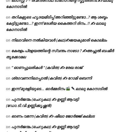
ഓഗസ്റ്റ് 𝟕 – രവീന്ദ്രനാഥ ടാഗോറിന്റെ സ്മൃതിദിനം ✍ ലാലു
on
കോനാടിൽ
തറികളുടെ ഹൃദയമിടിപ്പ് അറിഞ്ഞിട്ടുണ്ടോ..? ആ ശബ്ദം
on
കേട്ടിട്ടുണ്ടോ…? ഇന്ന് ദേശീയ കൈത്തറി ദിനം..!! ✍ ലാലു
കോനാടിൽ
നിലാവിനെ നൽകിയവൾ (കഥ)✍ജയകുമാരി കൊല്ലം
on
കേരളം പ്രളയത്തിന്റെ സ്വന്തം നാടോ ? ✍️അഫ്സൽ ബഷീർ
on
തൃക്കോമല
” ഓണപ്പുലരികൾ ” (കവിത) ✍ രേഖ രാജ്
on
ശ്രാവണനിലാപ്പാൽ (കവിത) ✍ റോമി ബെന്നി
on
ഇന്ന് മുരളിയുടെ… ഓർമ്മദിനം
ലാലു കോനാടിൽ
on
പുനർജന്മം (ചെറുകഥ) ✍ ഉണ്ണി ആവട്ടി
on
(ഡോ.ടി.വി.ഉണ്ണിക്കൃഷ്ണൻ)
ഓണം വന്നേ (കവിത) ✍ ഷീലാ ജോർജ്ജ് കല്ലട
on
പുനർജന്മം (ചെറുകഥ) ✍ ഉണ്ണി ആവട്ടി
on