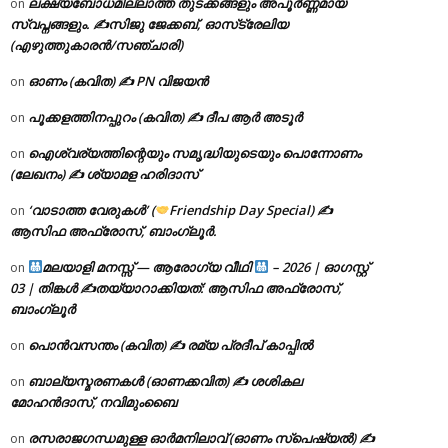
ലക്ഷ്യബോധമില്ലാത്ത തുടക്കങ്ങളും അപൂർണ്ണമായ
on
സ്വപ്നങ്ങളും. ✍️സിജു ജേക്കബ്, ഓസ്‌ട്രേലിയ
(എഴുത്തുകാരൻ/സഞ്ചാരി)
ഓണം (കവിത) ✍ PN വിജയൻ
on
പൂക്കളത്തിനപ്പുറം (കവിത) ✍ ദീപ ആർ അടൂർ
on
ഐശ്വര്യത്തിന്റെയും സമൃദ്ധിയുടെയും പൊന്നോണം
on
(ലേഖനം) ✍ ശ്യാമള ഹരിദാസ്
‘വാടാത്ത വേരുകൾ’ (
Friendship Day Special) ✍
on
ആസിഫ അഫ്രോസ്, ബാംഗ്ലൂർ.
മലയാളി മനസ്സ് — ആരോഗ്യ വീഥി
– 2026 | ഓഗസ്റ്റ്
on
03 | തിങ്കൾ ✍
തയ്യാറാക്കിയത്: ആസിഫ അഫ്രോസ്,
ബാംഗ്ലൂർ
പൊൻവസന്തം (കവിത) ✍ രമ്യ പ്രദീപ് കാപ്പിൽ
on
ബാല്യസ്മരണകൾ (ഓണക്കവിത) ✍ ശശികല
on
മോഹൻദാസ്, നവിമുംബൈ
രസരാജഗന്ധമുള്ള ഓർമനിലാവ് (ഓണം സ്‌പെഷ്യൽ) ✍
on