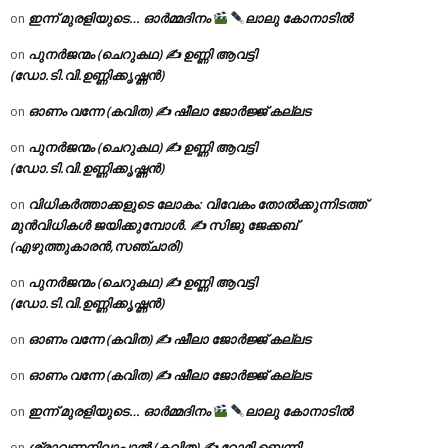
ഇന്ന് മുരളിയുടെ… ഓർമ്മദിനം
ലാലു കോനാടിൽ
on
പുനർജന്മം (ചെറുകഥ) ✍ ഉണ്ണി ആവട്ടി
on
(ഡോ.ടി.വി.ഉണ്ണിക്കൃഷ്ണൻ)
ഓണം വന്നേ (കവിത) ✍ ഷീലാ ജോർജ്ജ് കല്ലട
on
പുനർജന്മം (ചെറുകഥ) ✍ ഉണ്ണി ആവട്ടി
on
(ഡോ.ടി.വി.ഉണ്ണിക്കൃഷ്ണൻ)
വിധികർത്താക്കളുടെ ലോകം: വിവേകം തോൽക്കുന്നിടത്ത്
on
മുൻവിധികൾ ജയിക്കുമ്പോൾ. ✍️ സിജു ജേക്കബ്
(എഴുത്തുകാരൻ,സഞ്ചാരി)
പുനർജന്മം (ചെറുകഥ) ✍ ഉണ്ണി ആവട്ടി
on
(ഡോ.ടി.വി.ഉണ്ണിക്കൃഷ്ണൻ)
ഓണം വന്നേ (കവിത) ✍ ഷീലാ ജോർജ്ജ് കല്ലട
on
ഓണം വന്നേ (കവിത) ✍ ഷീലാ ജോർജ്ജ് കല്ലട
on
ഇന്ന് മുരളിയുടെ… ഓർമ്മദിനം
ലാലു കോനാടിൽ
on
ശ്രാവണനിലാപ്പാൽ (കവിത) ✍ റോമി ബെന്നി
on