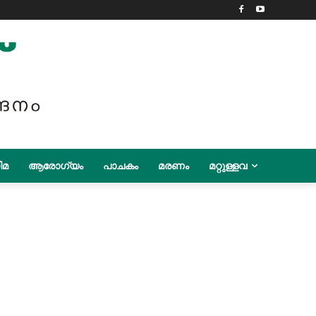
ിമ
ആരോഗ്യം
പാചകം
മരണം
മറ്റുള്ളവ