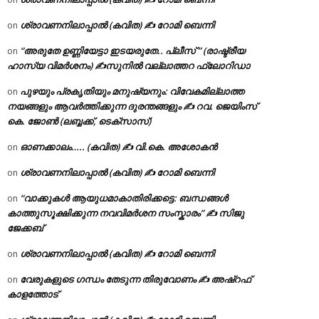
ശ്രാവണനിലാപ്പാൽ (കവിത) ✍ റോമി ബെന്നി
on
“അരുതേ ഉണ്ണിയേട്ടാ ഇടയരുതേ.. പ്ലീസ് ” (രാഷ്ട്രീയ
on
ഹാസ്യ വിമർശനം) ✍സുനിൽ വല്ലാത്തറ ഫ്ലോറിഡാ
പുഴയും പ്രകൃതിയും മനുഷ്യനും: വിവേകമില്ലാത്ത
on
നയങ്ങളും ആവർത്തിക്കുന്ന ദുരന്തങ്ങളും ✍ റവ. ജെയിംസ്
കെ. ജോൺ (ലബ്ബക്ക്, ടെക്സാസ്)
ഓണക്കാലം….. (കവിത) ✍ വി.കെ. അശോകൻ
on
ശ്രാവണനിലാപ്പാൽ (കവിത) ✍ റോമി ബെന്നി
on
“വാക്കുകൾ ആയുധമാകാതിരിക്കട്ടെ: ബന്ധങ്ങൾ
on
കാത്തുസൂക്ഷിക്കുന്ന നവവിമർശന സംസ്കാരം” ✍️ സിജു
ജേക്കബ്
ശ്രാവണനിലാപ്പാൽ (കവിത) ✍ റോമി ബെന്നി
on
വേരുകളുടെ ഗന്ധം തേടുന്ന തിരുവോണം ✍ അഷ്റഫ്
on
കാളത്തോട്