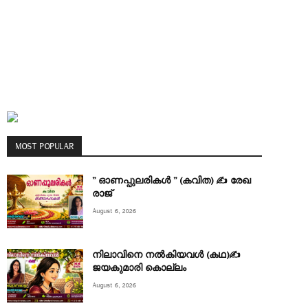
MOST POPULAR
” ഓണപ്പുലരികൾ ” (കവിത) ✍ രേഖ
രാജ്
August 6, 2026
നിലാവിനെ നൽകിയവൾ (കഥ)✍
ജയകുമാരി കൊല്ലം
August 6, 2026