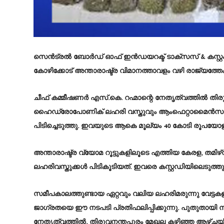
സെൻട്രൽ ബോർഡ് ഓഫ് ഇൻഡയറക്ട് ടാക്സസ് & കസ്റ്റ
കോഴിക്കോട് അന്താരാഷ്ട്ര വിമാനത്താവളം വഴി രാജ്യത്തേക
ചീഫ് കമ്മീഷണർ എസ്.കെ. റഹ്മാന്റെ നേതൃത്വത്തിൽ തി
ഹൈഡ്രോപോണിക് ലഹരി വസ്തുവും ആംഫെറ്റാമൈൻസമാന 
പിടിച്ചെടുത്തു. ഇവയുടെ ആകെ മൂല്യം 40 കോടി രൂപയോളമ
അന്താരാഷ്ട്ര വ്യോമ റൂട്ടുകളിലൂടെ എത്തിയ കേരള, തമിഴ്‌
ലഹരിവസ്തുക്കൾ പിടികൂടിയത്. ഇവരെ കസ്റ്റഡിയിലെടുത്
സമീപകാലത്തുണ്ടായ ഏറ്റവും വലിയ ലഹരിമരുന്നു വേട്ടകളി
ജാഗ്രതയെ ഈ നടപടി പ്രതിഫലിപ്പിക്കുന്നു. പുതുതായി
നേതൃത്വത്തിൽ, തിരുവനന്തപുരം മേഖല കഴിഞ്ഞ ആഴ്ചയ