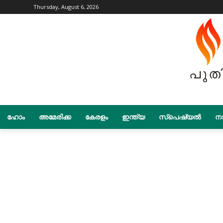
Thursday, August 6, 2026
ഹോം
അമേരിക്ക
കേരളം
ഇന്ത്യ
സ്പെഷ്യൽ
നാ