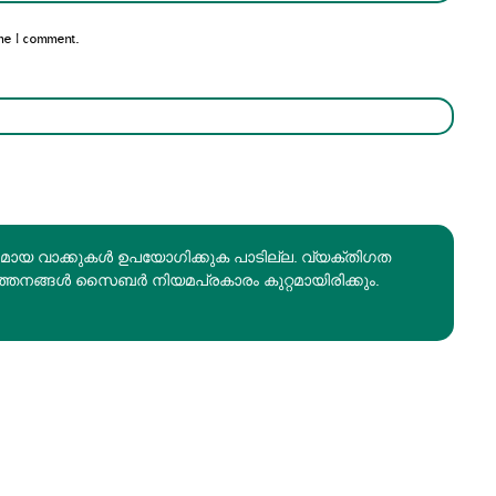
me I comment.
രമായ വാക്കുകൾ ഉപയോഗിക്കുക പാടില്ല. വ്യക്തിഗത
ത്തനങ്ങൾ സൈബർ നിയമപ്രകാരം കുറ്റമായിരിക്കും.