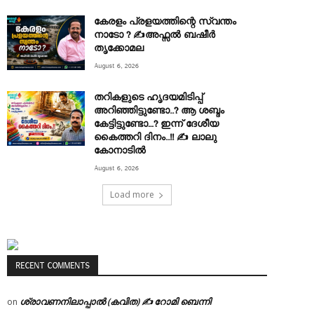
കേരളം പ്രളയത്തിന്റെ സ്വന്തം
നാടോ ? ✍️അഫ്സൽ ബഷീർ
തൃക്കോമല
August 6, 2026
തറികളുടെ ഹൃദയമിടിപ്പ്
അറിഞ്ഞിട്ടുണ്ടോ..? ആ ശബ്ദം
കേട്ടിട്ടുണ്ടോ…? ഇന്ന് ദേശീയ
കൈത്തറി ദിനം..!! ✍ ലാലു
കോനാടിൽ
August 6, 2026
Load more
RECENT COMMENTS
ശ്രാവണനിലാപ്പാൽ (കവിത) ✍ റോമി ബെന്നി
on