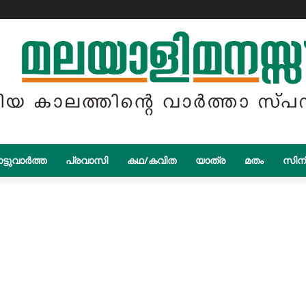
ട്ടുവാർത്ത
പ്രവാസി
കഥ/കവിത
യാത്ര
മതം
സിന