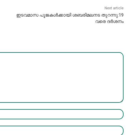
Next article
ഇടവമാസ പൂജകള്‍ക്കായി ശബരിമലനട തുറന്നു:19
വരെ ദര്‍ശനം
Name:*
Email:*