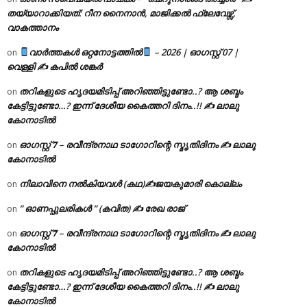
തയ്യാറാക്കിയത്: റീന നൈനാൻ, മാജിക്കൽ ഫ്ലേവേഴ്സ്,
വാകത്താനം
വാർത്തകൾ ഒറ്റനോട്ടത്തിൽ
– 2026 | ഓഗസ്റ്റ് 07 |
on
വെള്ളി ✍
കപിൽ ശങ്കർ
തറികളുടെ ഹൃദയമിടിപ്പ് അറിഞ്ഞിട്ടുണ്ടോ..? ആ ശബ്ദം
on
കേട്ടിട്ടുണ്ടോ…? ഇന്ന് ദേശീയ കൈത്തറി ദിനം..!! ✍ ലാലു
കോനാടിൽ
ഓഗസ്റ്റ് 𝟕 – രവീന്ദ്രനാഥ ടാഗോറിന്റെ സ്മൃതിദിനം ✍ ലാലു
on
കോനാടിൽ
നിലാവിനെ നൽകിയവൾ (കഥ)✍ജയകുമാരി കൊല്ലം
on
” ഓണപ്പുലരികൾ ” (കവിത) ✍ രേഖ രാജ്
on
ഓഗസ്റ്റ് 𝟕 – രവീന്ദ്രനാഥ ടാഗോറിന്റെ സ്മൃതിദിനം ✍ ലാലു
on
കോനാടിൽ
തറികളുടെ ഹൃദയമിടിപ്പ് അറിഞ്ഞിട്ടുണ്ടോ..? ആ ശബ്ദം
on
കേട്ടിട്ടുണ്ടോ…? ഇന്ന് ദേശീയ കൈത്തറി ദിനം..!! ✍ ലാലു
കോനാടിൽ