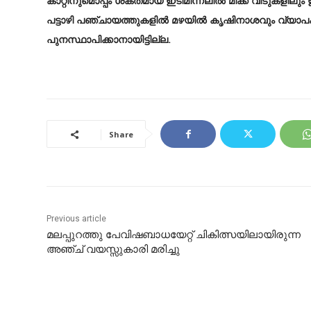
കാറ്റിനുമൊപ്പം ശക്തമായ ഇടിമിന്നലിൽ മിക്ക വീടുകളിലും
പട്ടാഴി പഞ്ചായത്തുകളിൽ മഴയിൽ കൃഷിനാശവും വ്യാപകമായ
പുനസ്ഥാപിക്കാനായിട്ടില്ല.
Share
Previous article
മലപ്പുറത്തു പേവിഷബാധയേറ്റ് ചികിത്സയിലായിരുന്ന
അഞ്ച് വയസ്സുകാരി മരിച്ചു