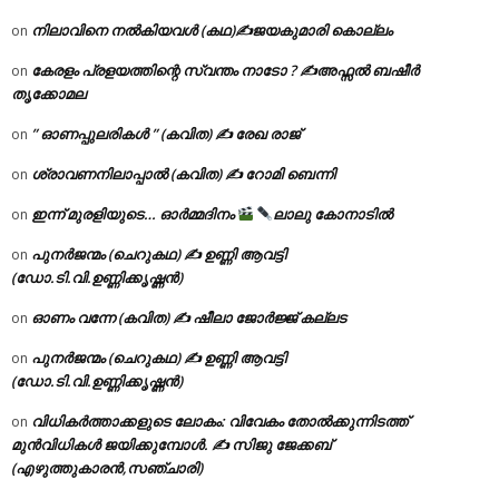
നിലാവിനെ നൽകിയവൾ (കഥ)✍ജയകുമാരി കൊല്ലം
on
കേരളം പ്രളയത്തിന്റെ സ്വന്തം നാടോ ? ✍️അഫ്സൽ ബഷീർ
on
തൃക്കോമല
” ഓണപ്പുലരികൾ ” (കവിത) ✍ രേഖ രാജ്
on
ശ്രാവണനിലാപ്പാൽ (കവിത) ✍ റോമി ബെന്നി
on
ഇന്ന് മുരളിയുടെ… ഓർമ്മദിനം
ലാലു കോനാടിൽ
on
പുനർജന്മം (ചെറുകഥ) ✍ ഉണ്ണി ആവട്ടി
on
(ഡോ.ടി.വി.ഉണ്ണിക്കൃഷ്ണൻ)
ഓണം വന്നേ (കവിത) ✍ ഷീലാ ജോർജ്ജ് കല്ലട
on
പുനർജന്മം (ചെറുകഥ) ✍ ഉണ്ണി ആവട്ടി
on
(ഡോ.ടി.വി.ഉണ്ണിക്കൃഷ്ണൻ)
വിധികർത്താക്കളുടെ ലോകം: വിവേകം തോൽക്കുന്നിടത്ത്
on
മുൻവിധികൾ ജയിക്കുമ്പോൾ. ✍️ സിജു ജേക്കബ്
(എഴുത്തുകാരൻ,സഞ്ചാരി)