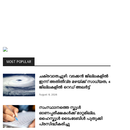
MOST POPULAR
ചക്രവാതച്ചുഴി: വടക്കൻ ജില്ലകളിൽ
ഇന്ന് അതിതീവ്ര മഴയ്ക്ക് സാധ്യത; 4
ജില്ലകളിൽ റെഡ് അലർട്ട്
August 8, 2026
സംസ്ഥാനത്തെ സ്കൂൾ
ഓണപ്പരീക്ഷകൾക്ക് മാറ്റമില്ല;
ഹൈസ്കൂൾ ടൈംടേബിൾ പുതുക്കി
പ്രസിദ്ധീകരിച്ചു