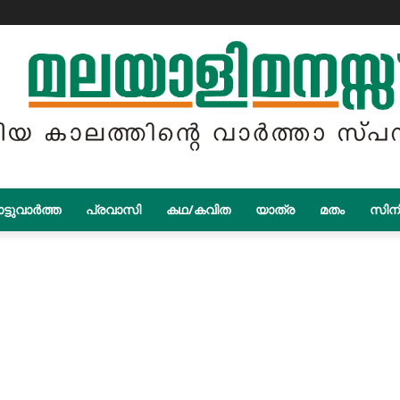
ട്ടുവാർത്ത
പ്രവാസി
കഥ/കവിത
യാത്ര
മതം
സിന