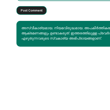
അസ്വീകാര്യമായ, നിയമവിരുദ്ധമായ, അപകീര്‍ത്തിക
ആക്രമണങ്ങളും ഉണ്ടാകരുത്. ഇത്തരത്തിലുള്ള പ്രവർ
എഴുതുന്നവരുടെ സ്വകാര്യ അഭിപ്രായങ്ങളാണ്.