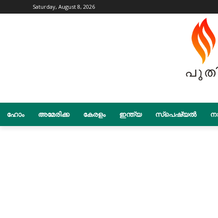
Saturday, August 8, 2026
ഹോം
അമേരിക്ക
കേരളം
ഇന്ത്യ
സ്പെഷ്യൽ
നാ