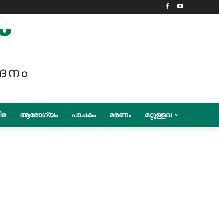
ിമ
ആരോഗ്യം
പാചകം
മരണം
മറ്റുള്ളവ