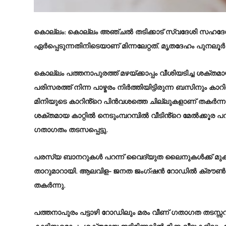
കൊല്ലം
: കൊല്ലം അഞ്ചൽ തടിക്കാട് സ്വദേശി സഹദേവൻ (
ഏർപ്പെടുന്നതിനിടെയാണ് മിന്നലേറ്റത്. മൃതദേഹം പുനലൂർ ത
കൊല്ലം പത്തനാപുരത്ത് മഴയ്ക്കാപ്പം വീശിയടിച്ച ശക്
പരിസരത്ത് നിന്ന പാഴ്മരം നിർത്തിയിട്ടിരുന്ന ബസിനും ക
മിനിയുടെ കാറിൻ്റെ പിൻവശത്തെ ചില്ലുകളാണ് തകർന്നത്.
ശക്തമായ കാറ്റിൽ നെടുംമ്പറമ്പിൽ വീടിൻ്റെ മേൽക്കൂ
ഗതാഗതം തടസപ്പെട്ടു.
പരസ്യ ബാനറുകൾ പറന്ന് വൈദ്യുത ലൈനുകൾക്ക് മുക
താറുമാറായി. ആലവിള- ജനത ജംഗ്ഷൻ റോഡിൽ ക്രൗൺ ആഡിറ
തകർന്നു.
പത്തനാപുരം പട്ടാഴി റോഡിലും മരം വീണ് ഗതാഗത തടസ്സവ