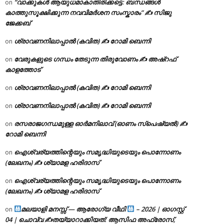
“വാക്കുകൾ ആയുധമാകാതിരിക്കട്ടെ: ബന്ധങ്ങൾ
on
കാത്തുസൂക്ഷിക്കുന്ന നവവിമർശന സംസ്കാരം” ✍️ സിജു
ജേക്കബ്
ശ്രാവണനിലാപ്പാൽ (കവിത) ✍ റോമി ബെന്നി
on
വേരുകളുടെ ഗന്ധം തേടുന്ന തിരുവോണം ✍ അഷ്റഫ്
on
കാളത്തോട്
ശ്രാവണനിലാപ്പാൽ (കവിത) ✍ റോമി ബെന്നി
on
ശ്രാവണനിലാപ്പാൽ (കവിത) ✍ റോമി ബെന്നി
on
രസരാജഗന്ധമുള്ള ഓർമനിലാവ് (ഓണം സ്‌പെഷ്യൽ) ✍
on
റോമി ബെന്നി
ഐശ്വര്യത്തിന്റെയും സമൃദ്ധിയുടെയും പൊന്നോണം
on
(ലേഖനം) ✍ ശ്യാമള ഹരിദാസ്
ഐശ്വര്യത്തിന്റെയും സമൃദ്ധിയുടെയും പൊന്നോണം
on
(ലേഖനം) ✍ ശ്യാമള ഹരിദാസ്
മലയാളി മനസ്സ് — ആരോഗ്യ വീഥി
– 2026 | ഓഗസ്റ്റ്
on
04 | ചൊവ്വ ✍
തയ്യാറാക്കിയത്: ആസിഫ അഫ്രോസ്,