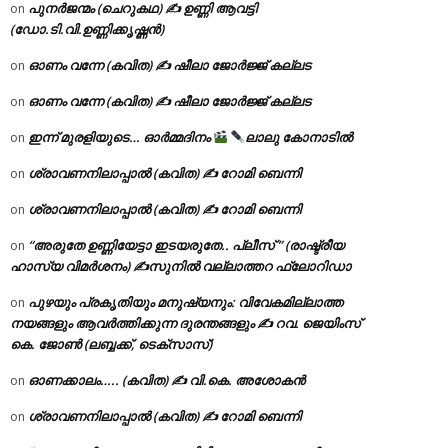
പുനർജന്മം (ചെറുകഥ) ✍ ഉണ്ണി ആവട്ടി
on
(ഡോ.ടി.വി.ഉണ്ണിക്കൃഷ്ണൻ)
ഓണം വന്നേ (കവിത) ✍ ഷീലാ ജോർജ്ജ് കല്ലട
on
ഓണം വന്നേ (കവിത) ✍ ഷീലാ ജോർജ്ജ് കല്ലട
on
ഇന്ന് മുരളിയുടെ… ഓർമ്മദിനം
ലാലു കോനാടിൽ
on
ശ്രാവണനിലാപ്പാൽ (കവിത) ✍ റോമി ബെന്നി
on
ശ്രാവണനിലാപ്പാൽ (കവിത) ✍ റോമി ബെന്നി
on
“അരുതേ ഉണ്ണിയേട്ടാ ഇടയരുതേ.. പ്ലീസ് ” (രാഷ്ട്രീയ
on
ഹാസ്യ വിമർശനം) ✍സുനിൽ വല്ലാത്തറ ഫ്ലോറിഡാ
പുഴയും പ്രകൃതിയും മനുഷ്യനും: വിവേകമില്ലാത്ത
on
നയങ്ങളും ആവർത്തിക്കുന്ന ദുരന്തങ്ങളും ✍ റവ. ജെയിംസ്
കെ. ജോൺ (ലബ്ബക്ക്, ടെക്സാസ്)
ഓണക്കാലം….. (കവിത) ✍ വി.കെ. അശോകൻ
on
ശ്രാവണനിലാപ്പാൽ (കവിത) ✍ റോമി ബെന്നി
on