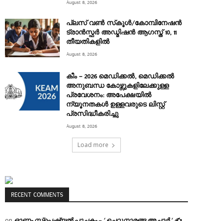
August 8, 2026
പ്ലസ് വൺ സ്‌കൂൾ/കോമ്പിനേഷൻ
ട്രാൻസ്ഫർ അഡ്മിഷൻ ആഗസ്ത് 10, 11
തീയതികളിൽ
August 8, 2026
കീം – 2026 മെഡിക്കൽ, മെഡിക്കൽ
അനുബന്ധ കോഴ്സുകളിലേക്കുള്ള
പ്രവേശനം: അപേക്ഷയിൽ
ന്യൂനതകൾ ഉള്ളവരുടെ ലിസ്റ്റ്
പ്രസിദ്ധീകരിച്ചു
August 8, 2026
Load more
RECENT COMMENTS
ഓണം സ്പെഷ്യൽ പാചകം – ‘ ചെറുനാരങ്ങ അച്ചാർ ‘ ✍
on