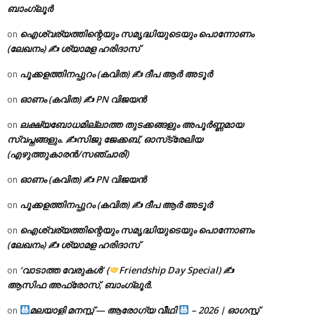
ബാംഗ്ലൂർ
ഐശ്വര്യത്തിന്റെയും സമൃദ്ധിയുടെയും പൊന്നോണം
on
(ലേഖനം) ✍ ശ്യാമള ഹരിദാസ്
പൂക്കളത്തിനപ്പുറം (കവിത) ✍ ദീപ ആർ അടൂർ
on
ഓണം (കവിത) ✍ PN വിജയൻ
on
ലക്ഷ്യബോധമില്ലാത്ത തുടക്കങ്ങളും അപൂർണ്ണമായ
on
സ്വപ്നങ്ങളും. ✍️സിജു ജേക്കബ്, ഓസ്‌ട്രേലിയ
(എഴുത്തുകാരൻ/സഞ്ചാരി)
ഓണം (കവിത) ✍ PN വിജയൻ
on
പൂക്കളത്തിനപ്പുറം (കവിത) ✍ ദീപ ആർ അടൂർ
on
ഐശ്വര്യത്തിന്റെയും സമൃദ്ധിയുടെയും പൊന്നോണം
on
(ലേഖനം) ✍ ശ്യാമള ഹരിദാസ്
‘വാടാത്ത വേരുകൾ’ (
Friendship Day Special) ✍
on
ആസിഫ അഫ്രോസ്, ബാംഗ്ലൂർ.
മലയാളി മനസ്സ് — ആരോഗ്യ വീഥി
– 2026 | ഓഗസ്റ്റ്
on