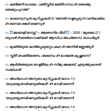
കൺമണി പോലെ.. (ക്രിസ്തീയ ഭക്തിഗാനം) ✍ ബൈജു
on
തെക്കുംപുറത്ത്
കാലാനുസൃത കുറിപ്പുകൾ (5) ‘തണൽ നഷ്ടപ്പെടുന്ന വാർദ്ധക്യം’
on
✍ സൈമ ശങ്കർ മൈസൂർ
മലയാളി മനസ്സ് — ആരോഗ്യ വീഥി
– 2026 | ജൂലൈ 22 |
on
ബുധൻ ✍
തയ്യാറാക്കിയത്: ആസിഫ അഫ്രോസ്, ബാംഗ്ലൂർ
മുക്തിയുടെ കാൽപ്പെരുമാറ്റം (കഥ) ✍ അനിൽ മണ്ണത്തൂർ
on
സ്ത്രീ ശാക്തീകരണം. (ലേഖനം) ✍ ഹേമലത കൃഷ്ണദാസ്
on
ആർദ്രതയുടെ രാഷ്ട്രീയം ✍️ സിജു ജേക്കബ്, എഴുത്തുകാരൻ
on
സഞ്ചാരി
അധ്യാപന അനുഭവ കുറിപ്പുകൾ (ഭാഗം 11)
on
“മധുരാമൃതവർഷനൂലിഴകൾ” ✍ റോമി ബെന്നി
അധ്യാപന അനുഭവ കുറിപ്പുകൾ (ഭാഗം 11)
on
“മധുരാമൃതവർഷനൂലിഴകൾ” ✍ റോമി ബെന്നി
അധ്യാപന അനുഭവ കുറിപ്പുകൾ (ഭാഗം 11)
on