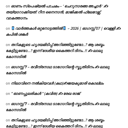
ഓണം സ്പെഷ്യൽ പാചകം – ‘ ചെറുനാരങ്ങ അച്ചാർ ‘ ✍
on
തയ്യാറാക്കിയത്: റീന നൈനാൻ, മാജിക്കൽ ഫ്ലേവേഴ്സ്,
വാകത്താനം
വാർത്തകൾ ഒറ്റനോട്ടത്തിൽ
– 2026 | ഓഗസ്റ്റ് 07 | വെള്ളി ✍
on
കപിൽ ശങ്കർ
തറികളുടെ ഹൃദയമിടിപ്പ് അറിഞ്ഞിട്ടുണ്ടോ..? ആ ശബ്ദം
on
കേട്ടിട്ടുണ്ടോ…? ഇന്ന് ദേശീയ കൈത്തറി ദിനം..!! ✍ ലാലു
കോനാടിൽ
ഓഗസ്റ്റ് 𝟕 – രവീന്ദ്രനാഥ ടാഗോറിന്റെ സ്മൃതിദിനം ✍ ലാലു
on
കോനാടിൽ
നിലാവിനെ നൽകിയവൾ (കഥ)✍ജയകുമാരി കൊല്ലം
on
” ഓണപ്പുലരികൾ ” (കവിത) ✍ രേഖ രാജ്
on
ഓഗസ്റ്റ് 𝟕 – രവീന്ദ്രനാഥ ടാഗോറിന്റെ സ്മൃതിദിനം ✍ ലാലു
on
കോനാടിൽ
തറികളുടെ ഹൃദയമിടിപ്പ് അറിഞ്ഞിട്ടുണ്ടോ..? ആ ശബ്ദം
on
കേട്ടിട്ടുണ്ടോ…? ഇന്ന് ദേശീയ കൈത്തറി ദിനം..!! ✍ ലാലു