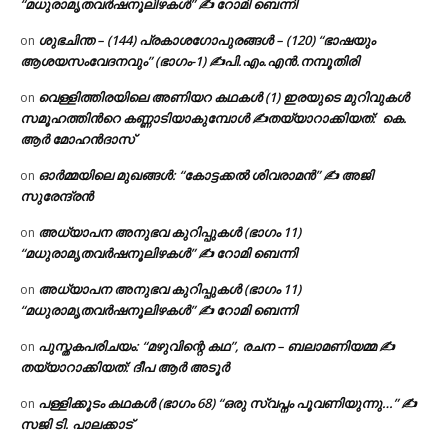
“മധുരാമൃതവർഷനൂലിഴകൾ” ✍ റോമി ബെന്നി
ശുഭചിന്ത – (144) പ്രകാശഗോപുരങ്ങൾ – (120) “ഭാഷയും
on
ആശയസംവേദനവും” (ഭാഗം-1) ✍പി.എം.എൻ.നമ്പൂതിരി
വെള്ളിത്തിരയിലെ അണിയറ കഥകൾ (1) ഇരയുടെ മുറിവുകൾ
on
സമൂഹത്തിന്‍റെ കണ്ണാടിയാകുമ്പോൾ ✍തയ്യാറാക്കിയത്: കെ.
ആര്‍ മോഹന്‍ദാസ്
ഓർമ്മയിലെ മുഖങ്ങൾ: “കോട്ടക്കൽ ശിവരാമൻ” ✍ അജി
on
സുരേന്ദ്രൻ
അധ്യാപന അനുഭവ കുറിപ്പുകൾ (ഭാഗം 11)
on
“മധുരാമൃതവർഷനൂലിഴകൾ” ✍ റോമി ബെന്നി
അധ്യാപന അനുഭവ കുറിപ്പുകൾ (ഭാഗം 11)
on
“മധുരാമൃതവർഷനൂലിഴകൾ” ✍ റോമി ബെന്നി
പുസ്തകപരിചയം: “മഴുവിന്റെ കഥ”, രചന – ബലാമണിയമ്മ ✍
on
തയ്യാറാക്കിയത്: ദീപ ആർ അടൂർ
പള്ളിക്കൂടം കഥകൾ (ഭാഗം 68) “ഒരു സ്വപ്നം പൂവണിയുന്നു…” ✍
on
സജി ടി. പാലക്കാട്