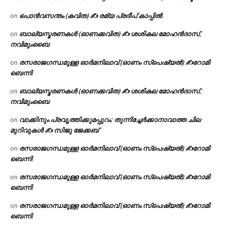
പൊൻവസന്തം (കവിത) ✍ രമ്യ പ്രദീപ് കാപ്പിൽ
on
ബാല്യസ്മരണകൾ (ഓണക്കവിത) ✍ ശശികല മോഹൻദാസ്,
on
നവിമുംബൈ
രസരാജഗന്ധമുള്ള ഓർമനിലാവ് (ഓണം സ്‌പെഷ്യൽ) ✍റോമി
on
ബെന്നി
ബാല്യസ്മരണകൾ (ഓണക്കവിത) ✍ ശശികല മോഹൻദാസ്,
on
നവിമുംബൈ
വാക്കിനും പ്രവൃത്തിക്കുമപ്പുറം: തുന്നിച്ചേർക്കാനാവാത്ത ചില
on
മുറിവുകൾ ✍️ സിജു ജേക്കബ്
രസരാജഗന്ധമുള്ള ഓർമനിലാവ് (ഓണം സ്‌പെഷ്യൽ) ✍റോമി
on
ബെന്നി
രസരാജഗന്ധമുള്ള ഓർമനിലാവ് (ഓണം സ്‌പെഷ്യൽ) ✍റോമി
on
ബെന്നി
രസരാജഗന്ധമുള്ള ഓർമനിലാവ് (ഓണം സ്‌പെഷ്യൽ) ✍റോമി
on
ബെന്നി