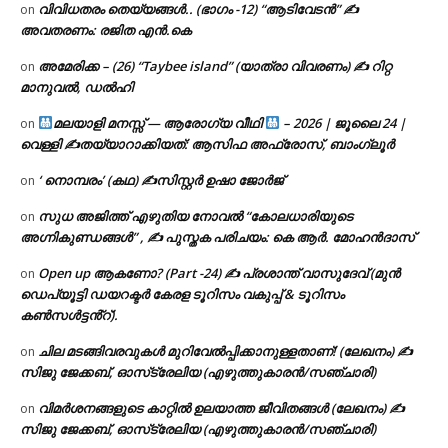
വിവിധതരം തെയ്യങ്ങൾ.. (ഭാഗം -12) “ആടിവേടൻ” ✍
on
അവതരണം: രജിത എൻ.കെ
അമേരിക്ക – (26) “Taybee island” (യാത്രാ വിവരണം) ✍ റിറ്റ
on
മാനുവൽ, ഡൽഹി
മലയാളി മനസ്സ് — ആരോഗ്യ വീഥി
– 2026 | ജൂലൈ 24 |
on
വെള്ളി ✍
തയ്യാറാക്കിയത്: ആസിഫ അഫ്രോസ്, ബാംഗ്ലൂർ
‘ നൊമ്പരം’ (കഥ) ✍സിസ്റ്റർ ഉഷാ ജോർജ്
on
സുധ അജിത്ത് എഴുതിയ നോവൽ “കോലധാരിയുടെ
on
അഗ്നികുണ്ഡങ്ങള്‍” , ✍ പുസ്തക പരിചയം: കെ ആർ. മോഹൻദാസ്
Open up ആകണോ? (Part -24) ✍ പ്രശാന്ത് വാസുദേവ് (മുൻ
on
ഡെപ്യൂട്ടി ഡയറക്ടർ കേരള ടൂറിസം വകുപ്പ് & ടൂറിസം
കൺസൾട്ടൻ്റ്).
ചില മടങ്ങിവരവുകൾ മുറിവേൽപ്പിക്കാനുള്ളതാണ്! (ലേഖനം) ✍️
on
സിജു ജേക്കബ്, ഓസ്‌ട്രേലിയ (എഴുത്തുകാരൻ/സഞ്ചാരി)
വിമർശനങ്ങളുടെ കാറ്റിൽ ഉലയാത്ത ജീവിതങ്ങൾ (ലേഖനം) ✍️
on
സിജു ജേക്കബ്, ഓസ്‌ട്രേലിയ (എഴുത്തുകാരൻ/സഞ്ചാരി)