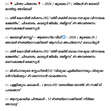
ചിന്താ പ്രഭാതം
– 2026 | ജൂലൈ 27 | തിങ്കൾ ✍
ബേബി
on
മാത്യു അടിമാലി
ശ്രീ കോവിൽ ദർശനം (95) “ശ്രീ ശക്തി ബാല നര മുഖ വിനായക
on
ക്ഷേത്രം”, ചിദംബരം, കടലൂർ ജില്ല, തമിഴ്നാട്. ✍ അവതരണം:
സൈമശങ്കർ മൈസൂർ.
മലയാളി മനസ്സ് — ആരോഗ്യ വീഥി
– 2026 | ജൂലൈ 26 |
on
ഞായർ ✍
തയ്യാറാക്കിയത്: ആസിഫ അഫ്രോസ്, ബാംഗ്ലൂർ
ശ്രീ കോവിൽ ദർശനം (95) “ശ്രീ ശക്തി ബാല നര മുഖ വിനായക
on
ക്ഷേത്രം”, ചിദംബരം, കടലൂർ ജില്ല, തമിഴ്നാട്. ✍ അവതരണം:
സൈമശങ്കർ മൈസൂർ.
മിശിഹായുടെ സ്നേഹിതർ(53) “വിശുദ്ധ എമിലിയാനയും വിശുദ്ധ
on
ടര്‍സില്ലയും” ✍ നൈനാൻ വാകത്താനം
പള്ളിക്കൂടം കഥകൾ… ( ഭാഗം 69) ‘ശബരിമല യാത്ര’ ✍ സജി ടി.
on
പാലക്കാട്
ആനുകാലിക ചിന്തകൾ – 12 ✍തയ്യാറാക്കിയത്: നിർമല
on
അമ്പാട്ട്