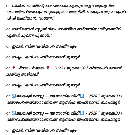
വിശ്വാസത്തിന്റെ പരമ്പരാഗത ചട്ടക്കൂടുകളും ആധുനിക
on
യാഥാർത്ഥ്യങ്ങളും: മാറ്റങ്ങളുടെ പാതയിൽ സഭയും സമൂഹവും ✍
പി പി ചെറിയാൻ, ഡാളസ്
ഇന്ന് ഭരതൻ സ്മൃതി ദിനം. ഭരതൻ്റെ ഓർമ്മയ്ക്കായി ‘ഇത്തിരി
on
പൂക്കൾ ചുവന്ന പൂക്കൾ..’
ഇവൾ, സീത (കവിത) ✍ സഹീറ എം
on
ഇഷ്ടം. (കഥ) ✍ ചന്ദ്രശേഖരൻ മുണ്ടൂർ
on
ചിന്താ പ്രഭാതം
– 2026 | ജൂലൈ 30 | വ്യാഴം ✍
ബേബി
on
മാത്യു അടിമാലി
ഇഷ്ടം. (കഥ) ✍ ചന്ദ്രശേഖരൻ മുണ്ടൂർ
on
മലയാളി മനസ്സ് — ആരോഗ്യ വീഥി
– 2026 | ജൂലൈ 30 |
on
വ്യാഴം ✍
തയ്യാറാക്കിയത്: ആസിഫ അഫ്രോസ്, ബാംഗ്ലൂർ
മലയാളി മനസ്സ് — ആരോഗ്യ വീഥി
– 2026 | ജൂലൈ 30 |
on
വ്യാഴം ✍
തയ്യാറാക്കിയത്: ആസിഫ അഫ്രോസ്, ബാംഗ്ലൂർ
ഇവൾ, സീത (കവിത) ✍ സഹീറ എം
on