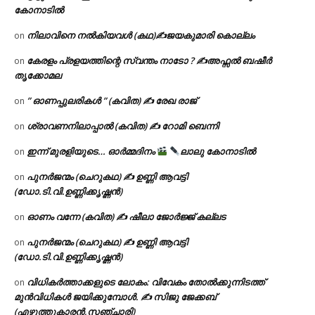
കോനാടിൽ
നിലാവിനെ നൽകിയവൾ (കഥ)✍ജയകുമാരി കൊല്ലം
on
കേരളം പ്രളയത്തിന്റെ സ്വന്തം നാടോ ? ✍️അഫ്സൽ ബഷീർ
on
തൃക്കോമല
” ഓണപ്പുലരികൾ ” (കവിത) ✍ രേഖ രാജ്
on
ശ്രാവണനിലാപ്പാൽ (കവിത) ✍ റോമി ബെന്നി
on
ഇന്ന് മുരളിയുടെ… ഓർമ്മദിനം
ലാലു കോനാടിൽ
on
പുനർജന്മം (ചെറുകഥ) ✍ ഉണ്ണി ആവട്ടി
on
(ഡോ.ടി.വി.ഉണ്ണിക്കൃഷ്ണൻ)
ഓണം വന്നേ (കവിത) ✍ ഷീലാ ജോർജ്ജ് കല്ലട
on
പുനർജന്മം (ചെറുകഥ) ✍ ഉണ്ണി ആവട്ടി
on
(ഡോ.ടി.വി.ഉണ്ണിക്കൃഷ്ണൻ)
വിധികർത്താക്കളുടെ ലോകം: വിവേകം തോൽക്കുന്നിടത്ത്
on
മുൻവിധികൾ ജയിക്കുമ്പോൾ. ✍️ സിജു ജേക്കബ്
(എഴുത്തുകാരൻ,സഞ്ചാരി)