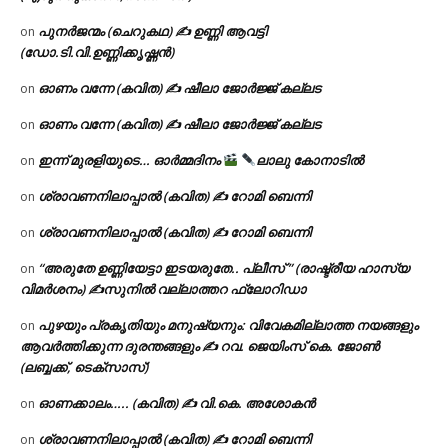
പുനർജന്മം (ചെറുകഥ) ✍ ഉണ്ണി ആവട്ടി
on
(ഡോ.ടി.വി.ഉണ്ണിക്കൃഷ്ണൻ)
ഓണം വന്നേ (കവിത) ✍ ഷീലാ ജോർജ്ജ് കല്ലട
on
ഓണം വന്നേ (കവിത) ✍ ഷീലാ ജോർജ്ജ് കല്ലട
on
ഇന്ന് മുരളിയുടെ… ഓർമ്മദിനം
ലാലു കോനാടിൽ
on
ശ്രാവണനിലാപ്പാൽ (കവിത) ✍ റോമി ബെന്നി
on
ശ്രാവണനിലാപ്പാൽ (കവിത) ✍ റോമി ബെന്നി
on
“അരുതേ ഉണ്ണിയേട്ടാ ഇടയരുതേ.. പ്ലീസ് ” (രാഷ്ട്രീയ ഹാസ്യ
on
വിമർശനം) ✍സുനിൽ വല്ലാത്തറ ഫ്ലോറിഡാ
പുഴയും പ്രകൃതിയും മനുഷ്യനും: വിവേകമില്ലാത്ത നയങ്ങളും
on
ആവർത്തിക്കുന്ന ദുരന്തങ്ങളും ✍ റവ. ജെയിംസ് കെ. ജോൺ
(ലബ്ബക്ക്, ടെക്സാസ്)
ഓണക്കാലം….. (കവിത) ✍ വി.കെ. അശോകൻ
on
ശ്രാവണനിലാപ്പാൽ (കവിത) ✍ റോമി ബെന്നി
on