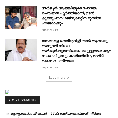
അര്‍ജുന്‍ ആയങ്കിയുടെ ചോദ്യം
ചെയ്യല്‍ പൂര്‍ത്തിയായി; ഉടന്‍
കൂത്തുപറമ്പ് മജിസ്ട്രേറ്റിന് മുന്നില്‍
ഹാജരാക്കും.
August 9, 2026
ജനങ്ങളെ വെല്ലുവിളിക്കാൻ ആരെയും
അനുവദിക്കില്ല;
അർജുൻആയങ്കിയെപോലുള്ളവരെ ആര്
സംരക്ഷിച്ചാലും കാര്യമില്ല’; മന്ത്രി
രമേശ് ചെന്നിത്തല.
August 9, 2026
Load more
RECENT COMMENTS
ആനുകാലിക ചിന്തകൾ – 14 ✍ തയ്യാറാക്കിയത്: നിർമല
on