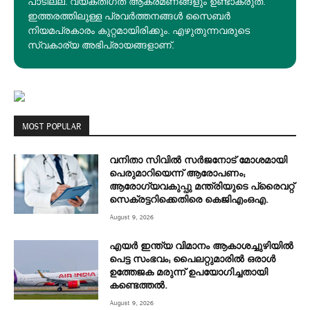
പാടില്ല. വ്യക്തിഗത ആക്രമണങ്ങളും ഉണ്ടാകരുത്.
ഇത്തരത്തിലുള്ള പ്രവർത്തനങ്ങൾ സൈബർ
നിയമപ്രകാരം കുറ്റമായിരിക്കും. എഴുതുന്നവരുടെ
സ്വകാര്യ അഭിപ്രായങ്ങളാണ്.
MOST POPULAR
വനിതാ സിവിൽ സർജനോട് മോശമായി
പെരുമാറിയെന്ന് ആരോപണം;
ആരോഗ്യവകുപ്പു മന്ത്രിയുടെ പ്രൈവറ്റ്
സെക്രട്ടറിക്കെതിരെ കെജിഎംഒഎ.
August 9, 2026
എയർ ഇന്ത്യ വിമാനം ആകാശച്ചുഴിയിൽ
പെട്ട സംഭവം; പൈലറ്റുമാരിൽ ഒരാൾ
ഉത്തേജക മരുന്ന് ഉപയോഗിച്ചതായി
കണ്ടെത്തൽ.
August 9, 2026