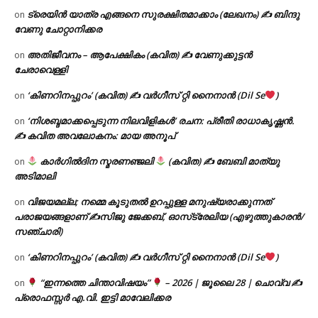
ട്രെയിൻ യാത്ര എങ്ങനെ സുരക്ഷിതമാക്കാം (ലേഖനം) ✍ ബിന്ദു
on
വേണു ചോറ്റാനിക്കര
അതിജീവനം – ആപേക്ഷികം (കവിത) ✍ വേണുക്കുട്ടൻ
on
ചേരാവെള്ളി
‘കിണറിനപ്പുറം’ (കവിത) ✍ വർഗീസ് റ്റി നൈനാൻ (Dil Se
)
on
‘നിശബ്ദമാക്കപ്പെടുന്ന നിലവിളികൾ’ രചന: പ്രീതി രാധാകൃഷ്ണൻ.
on
✍ കവിത അവലോകനം: മായ അനൂപ്
കാർഗിൽദിന സ്മരണഞ്ജലി
(കവിത) ✍ ബേബി മാത്യു
on
അടിമാലി
വിജയമല്ല; നമ്മെ കൂടുതൽ ഉറപ്പുള്ള മനുഷ്യരാക്കുന്നത്
on
പരാജയങ്ങളാണ് ✍️സിജു ജേക്കബ്, ഓസ്‌ട്രേലിയ (എഴുത്തുകാരൻ/
സഞ്ചാരി)
‘കിണറിനപ്പുറം’ (കവിത) ✍ വർഗീസ് റ്റി നൈനാൻ (Dil Se
)
on
“ഇന്നത്തെ ചിന്താവിഷയം”
– 2026 | ജൂലൈ 28 | ചൊവ്വ ✍
on
പ്രൊഫസ്സർ എ.വി. ഇട്ടി മാവേലിക്കര