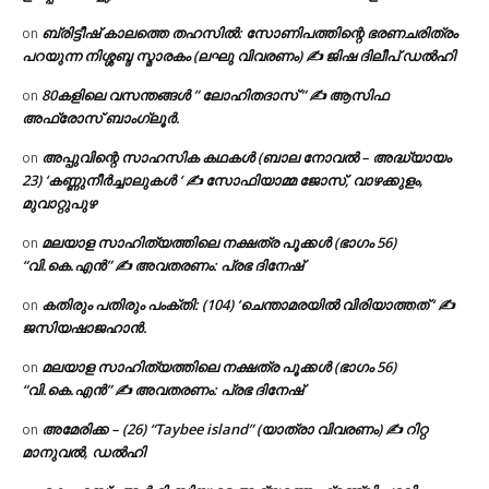
ബ്രിട്ടീഷ് കാലത്തെ തഹസിൽ: സോണിപത്തിന്റെ ഭരണചരിത്രം
on
പറയുന്ന നിശ്ശബ്ദ സ്മാരകം (ലഘു വിവരണം) ✍ ജിഷ ദിലീപ് ഡൽഹി
80കളിലെ വസന്തങ്ങൾ ” ലോഹിതദാസ് ” ✍ ആസിഫ
on
അഫ്രോസ് ബാംഗ്ലൂർ.
അപ്പുവിന്റെ സാഹസിക കഥകൾ (ബാല നോവൽ – അദ്ധ്യായം
on
23) ‘കണ്ണുനീർച്ചാലുകൾ ‘ ✍ സോഫിയാമ്മ ജോസ്, വാഴക്കുളം,
മുവാറ്റുപുഴ
മലയാള സാഹിത്യത്തിലെ നക്ഷത്ര പൂക്കൾ (ഭാഗം 56)
on
“വി.കെ.എൻ” ✍ അവതരണം: പ്രഭ ദിനേഷ്
കതിരും പതിരും പംക്തി: (104) ‘ചെന്താമരയിൽ വിരിയാത്തത് ‘ ✍
on
ജസിയഷാജഹാൻ.
മലയാള സാഹിത്യത്തിലെ നക്ഷത്ര പൂക്കൾ (ഭാഗം 56)
on
“വി.കെ.എൻ” ✍ അവതരണം: പ്രഭ ദിനേഷ്
അമേരിക്ക – (26) “Taybee island” (യാത്രാ വിവരണം) ✍ റിറ്റ
on
മാനുവൽ, ഡൽഹി