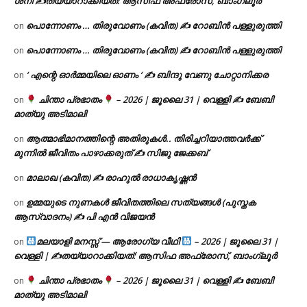
ശനി ✍
തയ്യാറാക്കിയത്: ആസിഫ അഫ്രോസ്, ബാംഗ്ലൂർ
പൊന്നോണം … തിരുവോണം (കവിത) ✍ റോബിൻ പള്ളുരുത്തി
on
പൊന്നോണം … തിരുവോണം (കവിത) ✍ റോബിൻ പള്ളുരുത്തി
on
‘ എന്റെ ഓർമ്മയിലെ ഓണം ‘ ✍ ബിന്ദു വേണു ചോറ്റാനിക്കര
on
ചിന്താ പ്രഭാതം
– 2026 | ജൂലൈ 31 | വെള്ളി ✍
ബേബി
on
മാത്യു അടിമാലി
ആത്മാഭിമാനത്തിന്റെ അതിരുകൾ.. തിരിച്ചറിയാത്തവർക്ക്
on
മുന്നിൽ ജീവിതം പാഴാക്കരുത് ✍️ സിജു ജേക്കബ്
മാലാഖ (കവിത) ✍ രാഹുൽ രാധാകൃഷ്ണൻ
on
ഉമ്മയുടെ നുണകൾ ജീവിതത്തിലെ സത്യങ്ങൾ (പുസ്തക
on
ആസ്വാദനം) ✍ പി എൻ വിജയൻ
മലയാളി മനസ്സ് — ആരോഗ്യ വീഥി
– 2026 | ജൂലൈ 31 |
on
വെള്ളി | ✍
തയ്യാറാക്കിയത്: ആസിഫ അഫ്രോസ്, ബാംഗ്ലൂർ
ചിന്താ പ്രഭാതം
– 2026 | ജൂലൈ 31 | വെള്ളി ✍
ബേബി
on
മാത്യു അടിമാലി