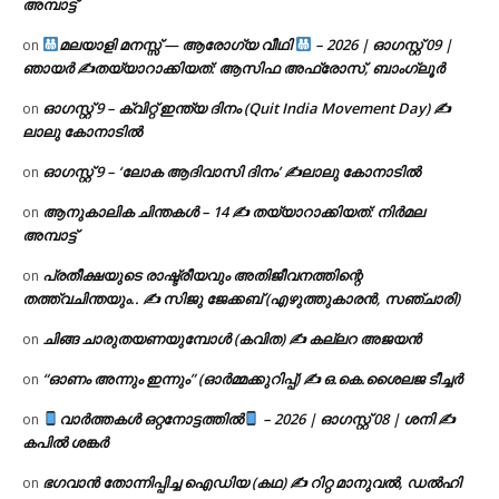
അമ്പാട്ട്
മലയാളി മനസ്സ് — ആരോഗ്യ വീഥി
– 2026 | ഓഗസ്റ്റ് 09 |
on
ഞായർ ✍
തയ്യാറാക്കിയത്: ആസിഫ അഫ്രോസ്, ബാംഗ്ലൂർ
ഓഗസ്റ്റ് 9 – ക്വിറ്റ് ഇന്ത്യ ദിനം (Quit India Movement Day) ✍
on
ലാലു കോനാടിൽ
ഓഗസ്റ്റ് 9 – ‘ലോക ആദിവാസി ദിനം’ ✍️ലാലു കോനാടിൽ
on
ആനുകാലിക ചിന്തകൾ – 14 ✍ തയ്യാറാക്കിയത്: നിർമല
on
അമ്പാട്ട്
പ്രതീക്ഷയുടെ രാഷ്ട്രീയവും അതിജീവനത്തിന്റെ
on
തത്ത്വചിന്തയും.. ✍️ സിജു ജേക്കബ് (എഴുത്തുകാരൻ, സഞ്ചാരി)
ചിങ്ങ ചാരുതയണയുമ്പോൾ (കവിത) ✍ കല്ലറ അജയൻ
on
“ഓണം അന്നും ഇന്നും” (ഓർമ്മക്കുറിപ്പ്) ✍ ഒ.കെ.ശൈലജ ടീച്ചർ
on
വാർത്തകൾ ഒറ്റനോട്ടത്തിൽ
– 2026 | ഓഗസ്റ്റ് 08 | ശനി ✍
on
കപിൽ ശങ്കർ
ഭഗവാൻ തോന്നിപ്പിച്ച ഐഡിയ (കഥ) ✍ റിറ്റ മാനുവൽ, ഡൽഹി
on