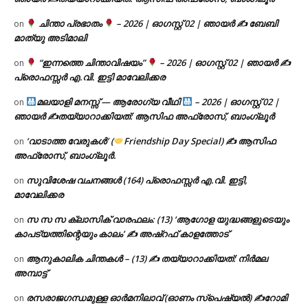
ചിന്താ പ്രഭാതം
– 2026 | ഓഗസ്റ്റ് 02 | ഞായർ ✍
ബേബി
on
മാത്യു അടിമാലി
“ഇന്നത്തെ ചിന്താവിഷയം”
– 2026 | ഓഗസ്റ്റ് 02 | ഞായർ ✍
on
പ്രൊഫസ്സർ എ.വി. ഇട്ടി മാവേലിക്കര
മലയാളി മനസ്സ് — ആരോഗ്യ വീഥി
– 2026 | ഓഗസ്റ്റ് 02 |
on
ഞായർ ✍
തയ്യാറാക്കിയത്: ആസിഫ അഫ്രോസ്, ബാംഗ്ലൂർ
‘വാടാത്ത വേരുകൾ’ (
Friendship Day Special) ✍ ആസിഫ
on
അഫ്രോസ്, ബാംഗ്ലൂർ.
സുവിശേഷ വചനങ്ങൾ (164) പ്രൊഫസ്സർ എ.വി. ഇട്ടി,
on
മാവേലിക്കര
സ സ സ ക്ലാസിക് വാരഫലം: (13) ‘ആഗോള യുദ്ധങ്ങളുടെയും
on
കാപട്യത്തിന്റെയും കാലം’ ✍ അഷ്റഫ് കാളത്തോട്
ആനുകാലിക ചിന്തകൾ – (13) ✍ തയ്യാറാക്കിയത്: നിർമല
on
അമ്പാട്ട്
രസരാജഗന്ധമുള്ള ഓർമനിലാവ് (ഓണം സ്‌പെഷ്യൽ) ✍റോമി
on