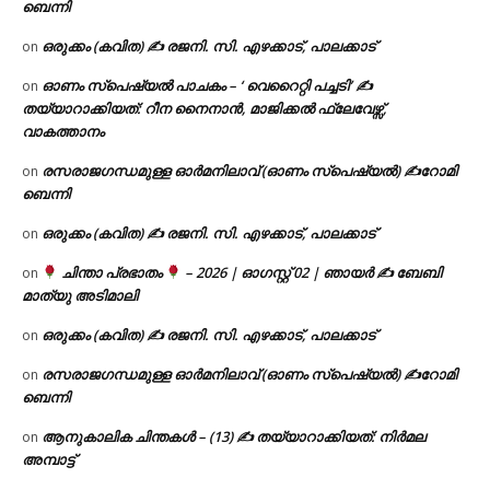
ബെന്നി
ഒരുക്കം (കവിത) ✍ രജനി. സി. എഴക്കാട്, പാലക്കാട്
on
ഓണം സ്പെഷ്യൽ പാചകം – ‘ വെറൈറ്റി പച്ചടി’ ✍
on
തയ്യാറാക്കിയത്: റീന നൈനാൻ, മാജിക്കൽ ഫ്ലേവേഴ്സ്,
വാകത്താനം
രസരാജഗന്ധമുള്ള ഓർമനിലാവ് (ഓണം സ്‌പെഷ്യൽ) ✍റോമി
on
ബെന്നി
ഒരുക്കം (കവിത) ✍ രജനി. സി. എഴക്കാട്, പാലക്കാട്
on
ചിന്താ പ്രഭാതം
– 2026 | ഓഗസ്റ്റ് 02 | ഞായർ ✍
ബേബി
on
മാത്യു അടിമാലി
ഒരുക്കം (കവിത) ✍ രജനി. സി. എഴക്കാട്, പാലക്കാട്
on
രസരാജഗന്ധമുള്ള ഓർമനിലാവ് (ഓണം സ്‌പെഷ്യൽ) ✍റോമി
on
ബെന്നി
ആനുകാലിക ചിന്തകൾ – (13) ✍ തയ്യാറാക്കിയത്: നിർമല
on
അമ്പാട്ട്