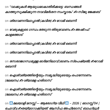
“വാക്കുകൾ ആയുധമാകാതിരിക്കട്ടെ: ബന്ധങ്ങൾ
on
കാത്തുസൂക്ഷിക്കുന്ന നവവിമർശന സംസ്കാരം” ✍️ സിജു ജേക്കബ്
ശ്രാവണനിലാപ്പാൽ (കവിത) ✍ റോമി ബെന്നി
on
വേരുകളുടെ ഗന്ധം തേടുന്ന തിരുവോണം ✍ അഷ്റഫ്
on
കാളത്തോട്
ശ്രാവണനിലാപ്പാൽ (കവിത) ✍ റോമി ബെന്നി
on
ശ്രാവണനിലാപ്പാൽ (കവിത) ✍ റോമി ബെന്നി
on
രസരാജഗന്ധമുള്ള ഓർമനിലാവ് (ഓണം സ്‌പെഷ്യൽ) ✍റോമി
on
ബെന്നി
ഐശ്വര്യത്തിന്റെയും സമൃദ്ധിയുടെയും പൊന്നോണം
on
(ലേഖനം) ✍ ശ്യാമള ഹരിദാസ്
ഐശ്വര്യത്തിന്റെയും സമൃദ്ധിയുടെയും പൊന്നോണം
on
(ലേഖനം) ✍ ശ്യാമള ഹരിദാസ്
മലയാളി മനസ്സ് — ആരോഗ്യ വീഥി
– 2026 | ഓഗസ്റ്റ് 04 |
on
ചൊവ്വ ✍
തയ്യാറാക്കിയത്: ആസിഫ അഫ്രോസ്, ബാംഗ്ലൂർ