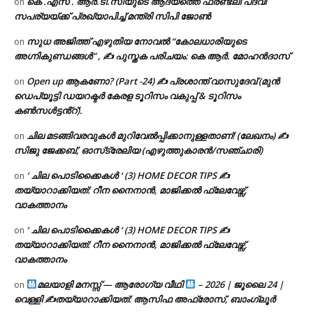
കെ .എസ് . ആർ.ടി.സിയുടെ ആദ്യത്തെ ഫ്രണ്ട്ലി പദവി
on
സപര്യയ്ക്ക് പ്രഖ്യാപിച്ച് മന്ത്രി സിപി ജോൺ
സുധ അജിത്ത് എഴുതിയ നോവൽ “കോലധാരിയുടെ
on
അഗ്നികുണ്ഡങ്ങള്‍” , ✍ പുസ്തക പരിചയം: കെ ആർ. മോഹൻദാസ്
Open up ആകണോ? (Part -24) ✍ പ്രശാന്ത് വാസുദേവ് (മുൻ
on
ഡെപ്യൂട്ടി ഡയറക്ടർ കേരള ടൂറിസം വകുപ്പ് & ടൂറിസം
കൺസൾട്ടൻ്റ്).
ചില മടങ്ങിവരവുകൾ മുറിവേൽപ്പിക്കാനുള്ളതാണ്! (ലേഖനം) ✍️
on
സിജു ജേക്കബ്, ഓസ്‌ട്രേലിയ (എഴുത്തുകാരൻ/സഞ്ചാരി)
‘ ചില പൊടിക്കൈകൾ ‘ (3) HOME DECOR TIPS ✍
on
തയ്യാറാക്കിയത്: റീന നൈനാൻ, മാജിക്കൽ ഫ്ലേവേഴ്സ്,
വാകത്താനം
‘ ചില പൊടിക്കൈകൾ ‘ (3) HOME DECOR TIPS ✍
on
തയ്യാറാക്കിയത്: റീന നൈനാൻ, മാജിക്കൽ ഫ്ലേവേഴ്സ്,
വാകത്താനം
മലയാളി മനസ്സ് — ആരോഗ്യ വീഥി
– 2026 | ജൂലൈ 24 |
on
വെള്ളി ✍
തയ്യാറാക്കിയത്: ആസിഫ അഫ്രോസ്, ബാംഗ്ലൂർ