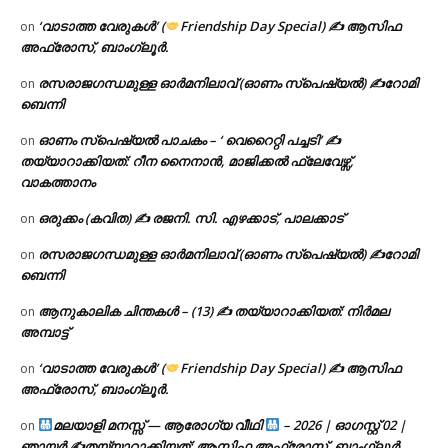
‘വാടാത്ത വേരുകൾ’ (
Friendship Day Special) ✍ ആസിഫ
on
അഫ്രോസ്, ബാംഗ്ലൂർ.
രസരാജഗന്ധമുള്ള ഓർമനിലാവ് (ഓണം സ്‌പെഷ്യൽ) ✍റോമി
on
ബെന്നി
ഓണം സ്പെഷ്യൽ പാചകം – ‘ വെറൈറ്റി പച്ചടി’ ✍
on
തയ്യാറാക്കിയത്: റീന നൈനാൻ, മാജിക്കൽ ഫ്ലേവേഴ്സ്,
വാകത്താനം
ഒരുക്കം (കവിത) ✍ രജനി. സി. എഴക്കാട്, പാലക്കാട്
on
രസരാജഗന്ധമുള്ള ഓർമനിലാവ് (ഓണം സ്‌പെഷ്യൽ) ✍റോമി
on
ബെന്നി
ആനുകാലിക ചിന്തകൾ – (13) ✍ തയ്യാറാക്കിയത്: നിർമല
on
അമ്പാട്ട്
‘വാടാത്ത വേരുകൾ’ (
Friendship Day Special) ✍ ആസിഫ
on
അഫ്രോസ്, ബാംഗ്ലൂർ.
മലയാളി മനസ്സ് — ആരോഗ്യ വീഥി
– 2026 | ഓഗസ്റ്റ് 02 |
on
ഞായർ ✍
തയ്യാറാക്കിയത്: ആസിഫ അഫ്രോസ്, ബാംഗ്ലൂർ