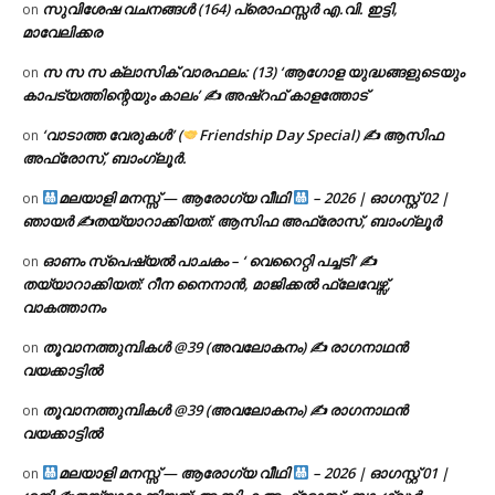
സുവിശേഷ വചനങ്ങൾ (164) പ്രൊഫസ്സർ എ.വി. ഇട്ടി,
on
മാവേലിക്കര
സ സ സ ക്ലാസിക് വാരഫലം: (13) ‘ആഗോള യുദ്ധങ്ങളുടെയും
on
കാപട്യത്തിന്റെയും കാലം’ ✍ അഷ്റഫ് കാളത്തോട്
‘വാടാത്ത വേരുകൾ’ (
Friendship Day Special) ✍ ആസിഫ
on
അഫ്രോസ്, ബാംഗ്ലൂർ.
മലയാളി മനസ്സ് — ആരോഗ്യ വീഥി
– 2026 | ഓഗസ്റ്റ് 02 |
on
ഞായർ ✍
തയ്യാറാക്കിയത്: ആസിഫ അഫ്രോസ്, ബാംഗ്ലൂർ
ഓണം സ്പെഷ്യൽ പാചകം – ‘ വെറൈറ്റി പച്ചടി’ ✍
on
തയ്യാറാക്കിയത്: റീന നൈനാൻ, മാജിക്കൽ ഫ്ലേവേഴ്സ്,
വാകത്താനം
തൂവാനത്തുമ്പികൾ @39 (അവലോകനം) ✍ രാഗനാഥൻ
on
വയക്കാട്ടിൽ
തൂവാനത്തുമ്പികൾ @39 (അവലോകനം) ✍ രാഗനാഥൻ
on
വയക്കാട്ടിൽ
മലയാളി മനസ്സ് — ആരോഗ്യ വീഥി
– 2026 | ഓഗസ്റ്റ് 01 |
on