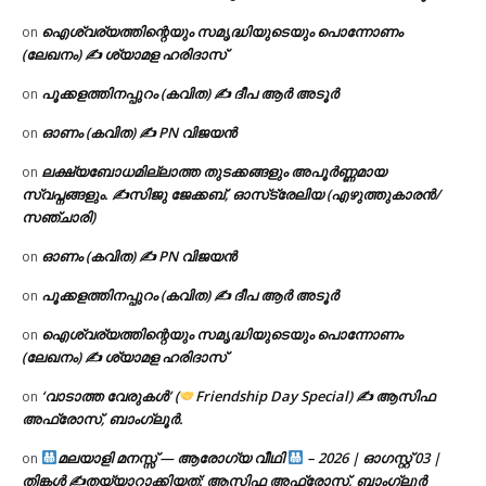
ഐശ്വര്യത്തിന്റെയും സമൃദ്ധിയുടെയും പൊന്നോണം
on
(ലേഖനം) ✍ ശ്യാമള ഹരിദാസ്
പൂക്കളത്തിനപ്പുറം (കവിത) ✍ ദീപ ആർ അടൂർ
on
ഓണം (കവിത) ✍ PN വിജയൻ
on
ലക്ഷ്യബോധമില്ലാത്ത തുടക്കങ്ങളും അപൂർണ്ണമായ
on
സ്വപ്നങ്ങളും. ✍️സിജു ജേക്കബ്, ഓസ്‌ട്രേലിയ (എഴുത്തുകാരൻ/
സഞ്ചാരി)
ഓണം (കവിത) ✍ PN വിജയൻ
on
പൂക്കളത്തിനപ്പുറം (കവിത) ✍ ദീപ ആർ അടൂർ
on
ഐശ്വര്യത്തിന്റെയും സമൃദ്ധിയുടെയും പൊന്നോണം
on
(ലേഖനം) ✍ ശ്യാമള ഹരിദാസ്
‘വാടാത്ത വേരുകൾ’ (
Friendship Day Special) ✍ ആസിഫ
on
അഫ്രോസ്, ബാംഗ്ലൂർ.
മലയാളി മനസ്സ് — ആരോഗ്യ വീഥി
– 2026 | ഓഗസ്റ്റ് 03 |
on
തിങ്കൾ ✍
തയ്യാറാക്കിയത്: ആസിഫ അഫ്രോസ്, ബാംഗ്ലൂർ