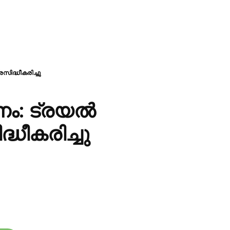
സിദ്ധീകരിച്ചു
ം: ട്രയൽ
്ധീകരിച്ചു