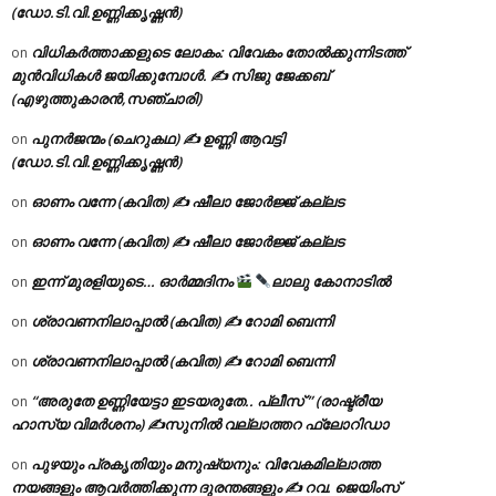
(ഡോ.ടി.വി.ഉണ്ണിക്കൃഷ്ണൻ)
വിധികർത്താക്കളുടെ ലോകം: വിവേകം തോൽക്കുന്നിടത്ത്
on
മുൻവിധികൾ ജയിക്കുമ്പോൾ. ✍️ സിജു ജേക്കബ്
(എഴുത്തുകാരൻ,സഞ്ചാരി)
പുനർജന്മം (ചെറുകഥ) ✍ ഉണ്ണി ആവട്ടി
on
(ഡോ.ടി.വി.ഉണ്ണിക്കൃഷ്ണൻ)
ഓണം വന്നേ (കവിത) ✍ ഷീലാ ജോർജ്ജ് കല്ലട
on
ഓണം വന്നേ (കവിത) ✍ ഷീലാ ജോർജ്ജ് കല്ലട
on
ഇന്ന് മുരളിയുടെ… ഓർമ്മദിനം
ലാലു കോനാടിൽ
on
ശ്രാവണനിലാപ്പാൽ (കവിത) ✍ റോമി ബെന്നി
on
ശ്രാവണനിലാപ്പാൽ (കവിത) ✍ റോമി ബെന്നി
on
“അരുതേ ഉണ്ണിയേട്ടാ ഇടയരുതേ.. പ്ലീസ് ” (രാഷ്ട്രീയ
on
ഹാസ്യ വിമർശനം) ✍സുനിൽ വല്ലാത്തറ ഫ്ലോറിഡാ
പുഴയും പ്രകൃതിയും മനുഷ്യനും: വിവേകമില്ലാത്ത
on
നയങ്ങളും ആവർത്തിക്കുന്ന ദുരന്തങ്ങളും ✍ റവ. ജെയിംസ്