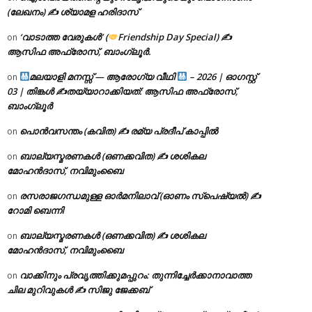
(ലേഖനം) ✍ ശ്യാമള ഹരിദാസ്
‘വാടാത്ത വേരുകൾ’ (
Friendship Day Special) ✍
on
ആസിഫ അഫ്രോസ്, ബാംഗ്ലൂർ.
മലയാളി മനസ്സ് — ആരോഗ്യ വീഥി
– 2026 | ഓഗസ്റ്റ്
on
03 | തിങ്കൾ ✍
തയ്യാറാക്കിയത്: ആസിഫ അഫ്രോസ്,
ബാംഗ്ലൂർ
പൊൻവസന്തം (കവിത) ✍ രമ്യ പ്രദീപ് കാപ്പിൽ
on
ബാല്യസ്മരണകൾ (ഒണക്കവിത) ✍ ശശികല
on
മോഹൻദാസ്, നവിമുംബൈ
രസരാജഗന്ധമുള്ള ഓർമനിലാവ് (ഓണം സ്‌പെഷ്യൽ) ✍
on
റോമി ബെന്നി
ബാല്യസ്മരണകൾ (ഒണക്കവിത) ✍ ശശികല
on
മോഹൻദാസ്, നവിമുംബൈ
വാക്കിനും പ്രവൃത്തിക്കുമപ്പുറം: തുന്നിച്ചേർക്കാനാവാത്ത
on
ചില മുറിവുകൾ ✍️ സിജു ജേക്കബ്