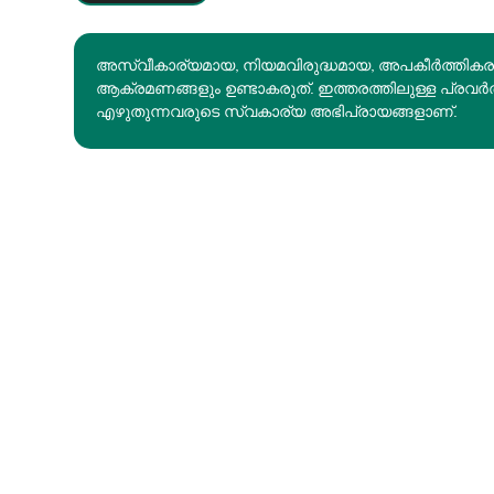
അസ്വീകാര്യമായ, നിയമവിരുദ്ധമായ, അപകീര്‍ത്തിക
ആക്രമണങ്ങളും ഉണ്ടാകരുത്. ഇത്തരത്തിലുള്ള പ്രവർ
എഴുതുന്നവരുടെ സ്വകാര്യ അഭിപ്രായങ്ങളാണ്.