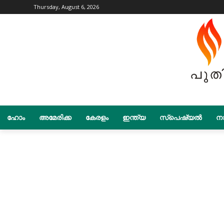
Thursday, August 6, 2026
ഹോം
അമേരിക്ക
കേരളം
ഇന്ത്യ
സ്പെഷ്യൽ
നാ