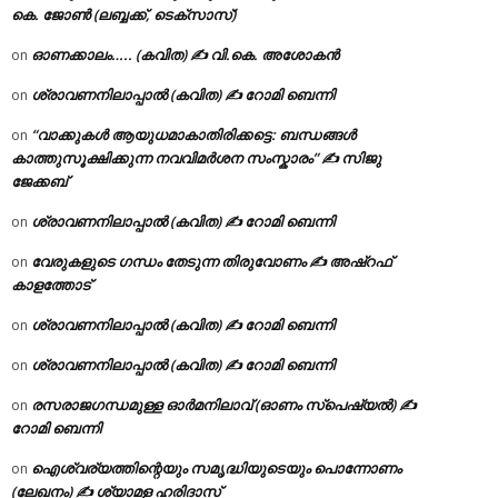
കെ. ജോൺ (ലബ്ബക്ക്, ടെക്സാസ്)
ഓണക്കാലം….. (കവിത) ✍ വി.കെ. അശോകൻ
on
ശ്രാവണനിലാപ്പാൽ (കവിത) ✍ റോമി ബെന്നി
on
“വാക്കുകൾ ആയുധമാകാതിരിക്കട്ടെ: ബന്ധങ്ങൾ
on
കാത്തുസൂക്ഷിക്കുന്ന നവവിമർശന സംസ്കാരം” ✍️ സിജു
ജേക്കബ്
ശ്രാവണനിലാപ്പാൽ (കവിത) ✍ റോമി ബെന്നി
on
വേരുകളുടെ ഗന്ധം തേടുന്ന തിരുവോണം ✍ അഷ്റഫ്
on
കാളത്തോട്
ശ്രാവണനിലാപ്പാൽ (കവിത) ✍ റോമി ബെന്നി
on
ശ്രാവണനിലാപ്പാൽ (കവിത) ✍ റോമി ബെന്നി
on
രസരാജഗന്ധമുള്ള ഓർമനിലാവ് (ഓണം സ്‌പെഷ്യൽ) ✍
on
റോമി ബെന്നി
ഐശ്വര്യത്തിന്റെയും സമൃദ്ധിയുടെയും പൊന്നോണം
on
(ലേഖനം) ✍ ശ്യാമള ഹരിദാസ്