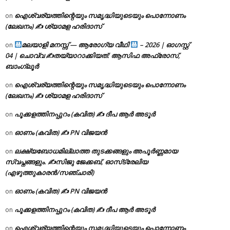
ഐശ്വര്യത്തിന്റെയും സമൃദ്ധിയുടെയും പൊന്നോണം
on
(ലേഖനം) ✍ ശ്യാമള ഹരിദാസ്
മലയാളി മനസ്സ് — ആരോഗ്യ വീഥി
– 2026 | ഓഗസ്റ്റ്
on
04 | ചൊവ്വ ✍
തയ്യാറാക്കിയത്: ആസിഫ അഫ്രോസ്,
ബാംഗ്ലൂർ
ഐശ്വര്യത്തിന്റെയും സമൃദ്ധിയുടെയും പൊന്നോണം
on
(ലേഖനം) ✍ ശ്യാമള ഹരിദാസ്
പൂക്കളത്തിനപ്പുറം (കവിത) ✍ ദീപ ആർ അടൂർ
on
ഓണം (കവിത) ✍ PN വിജയൻ
on
ലക്ഷ്യബോധമില്ലാത്ത തുടക്കങ്ങളും അപൂർണ്ണമായ
on
സ്വപ്നങ്ങളും. ✍️സിജു ജേക്കബ്, ഓസ്‌ട്രേലിയ
(എഴുത്തുകാരൻ/സഞ്ചാരി)
ഓണം (കവിത) ✍ PN വിജയൻ
on
പൂക്കളത്തിനപ്പുറം (കവിത) ✍ ദീപ ആർ അടൂർ
on
ഐശ്വര്യത്തിന്റെയും സമൃദ്ധിയുടെയും പൊന്നോണം
on