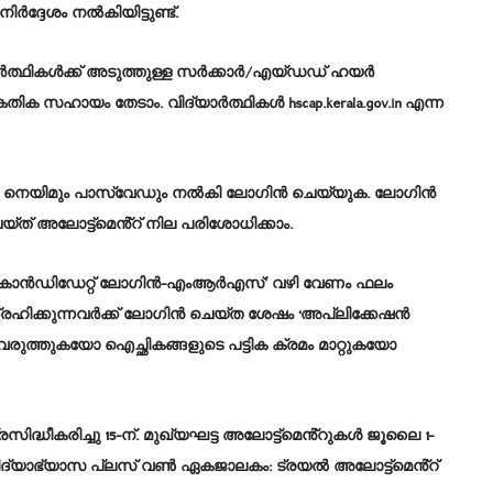
നിർദ്ദേശം നൽകിയിട്ടുണ്ട്.
യാർത്ഥികൾക്ക് അടുത്തുള്ള സർക്കാർ/എയ്ഡഡ് ഹയർ
തിക സഹായം തേടാം. വിദ്യാർത്ഥികൾ hscap.kerala.gov.in എന്ന
ൂസർ നെയിമും പാസ്‌വേഡും നൽകി ലോഗിൻ ചെയ്യുക. ലോഗിൻ
യ്ത് അലോട്ട്മെൻ്റ് നില പരിശോധിക്കാം.
 ‘കാൻഡിഡേറ്റ് ലോഗിൻ-എംആർഎസ്’ വഴി വേണം ഫലം
ഹിക്കുന്നവർക്ക് ലോഗിൻ ചെയ്‌ത ശേഷം ‘അപ്ലിക്കേഷൻ
ൾ വരുത്തുകയോ ഐച്ഛികങ്ങളുടെ പട്ടിക ക്രമം മാറ്റുകയോ
ിദ്ധീകരിച്ചു 15-ന്. മുഖ്യഘട്ട അലോട്ട്മെൻ്റുകൾ ജൂലൈ 1-
ദ്യാഭ്യാസ പ്ലസ് വൺ ഏകജാലകം: ട്രയൽ അലോട്ട്മെൻ്റ്