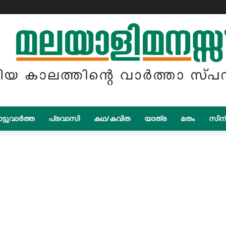
ട്ടുവാർത്ത
പ്രവാസി
കഥ/കവിത
യാത്ര
മതം
സിന