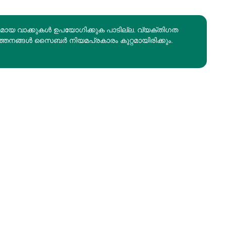
രമായ വാക്കുകൾ ഉപയോഗിക്കുക പാടില്ല. വ്യക്തിഗത
ത്തനങ്ങൾ സൈബർ നിയമപ്രകാരം കുറ്റമായിരിക്കും.