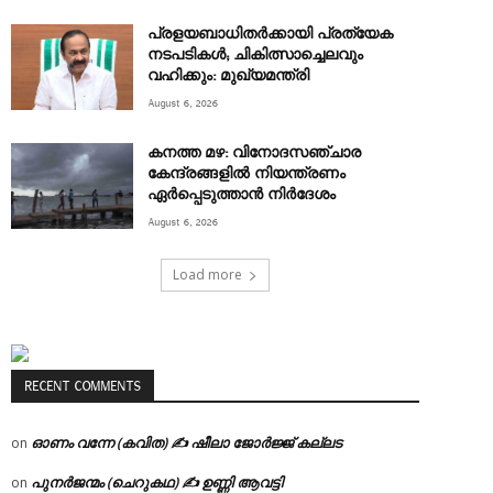
പ്രളയബാധിതർക്കായി പ്രത്യേക
നടപടികൾ; ചികിത്സാച്ചെലവും
വഹിക്കും: മുഖ്യമന്ത്രി
August 6, 2026
കനത്ത മഴ: വിനോദസഞ്ചാര
കേന്ദ്രങ്ങളിൽ നിയന്ത്രണം
ഏർപ്പെടുത്താൻ നിർദേശം
August 6, 2026
Load more
RECENT COMMENTS
ഓണം വന്നേ (കവിത) ✍ ഷീലാ ജോർജ്ജ് കല്ലട
on
പുനർജന്മം (ചെറുകഥ) ✍ ഉണ്ണി ആവട്ടി
on