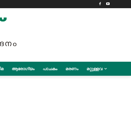
ിമ
ആരോഗ്യം
പാചകം
മരണം
മറ്റുള്ളവ