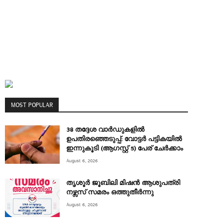
MOST POPULAR
38 തദ്ദേശ വാർഡുകളിൽ
ഉപതിരഞ്ഞെടുപ്പ്: വോട്ടർ പട്ടികയിൽ
ഇന്നുകൂടി (ആഗസ്റ്റ് 5) പേര് ചേർക്കാം
August 6, 2026
തൃശൂർ ജൂബിലി മിഷൻ ആശുപത്രി
നഴ്സസ് സമരം ഒത്തുതീർന്നു
August 6, 2026