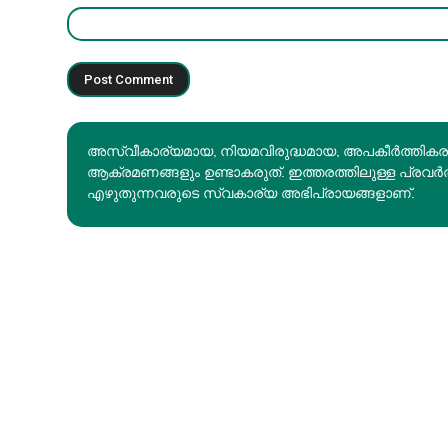
അസ്വീകാര്യമായ, നിയമവിരുദ്ധമായ, അപകീര്‍ത്തിക
ആക്രമണങ്ങളും ഉണ്ടാകരുത്. ഇത്തരത്തിലുള്ള പ്രവർ
എഴുതുന്നവരുടെ സ്വകാര്യ അഭിപ്രായങ്ങളാണ്.