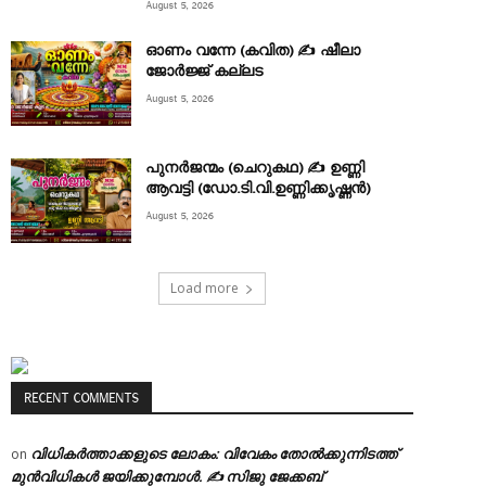
August 5, 2026
ഓണം വന്നേ (കവിത) ✍ ഷീലാ
ജോർജ്ജ് കല്ലട
August 5, 2026
പുനർജന്മം (ചെറുകഥ) ✍ ഉണ്ണി
ആവട്ടി (ഡോ.ടി.വി.ഉണ്ണിക്കൃഷ്ണൻ)
August 5, 2026
Load more
RECENT COMMENTS
വിധികർത്താക്കളുടെ ലോകം: വിവേകം തോൽക്കുന്നിടത്ത്
on
മുൻവിധികൾ ജയിക്കുമ്പോൾ. ✍️ സിജു ജേക്കബ്