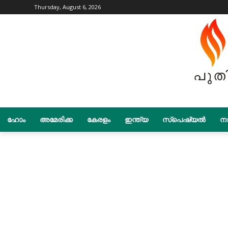
Thursday, August 6, 2026
ഹോം
അമേരിക്ക
കേരളം
ഇന്ത്യ
സ്പെഷ്യൽ
നാ