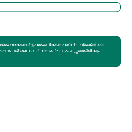
രമായ വാക്കുകൾ ഉപയോഗിക്കുക പാടില്ല. വ്യക്തിഗത
ത്തനങ്ങൾ സൈബർ നിയമപ്രകാരം കുറ്റമായിരിക്കും.