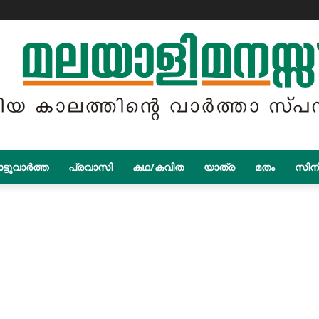
ട്ടുവാർത്ത
പ്രവാസി
കഥ/കവിത
യാത്ര
മതം
സിന