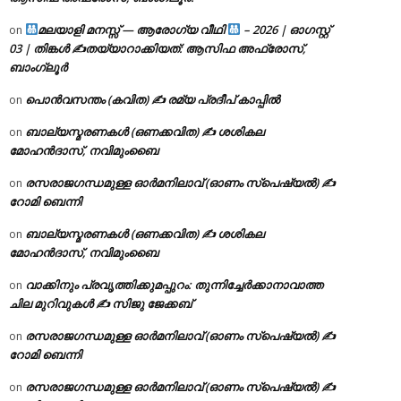
മലയാളി മനസ്സ് — ആരോഗ്യ വീഥി
– 2026 | ഓഗസ്റ്റ്
on
03 | തിങ്കൾ ✍
തയ്യാറാക്കിയത്: ആസിഫ അഫ്രോസ്,
ബാംഗ്ലൂർ
പൊൻവസന്തം (കവിത) ✍ രമ്യ പ്രദീപ് കാപ്പിൽ
on
ബാല്യസ്മരണകൾ (ഒണക്കവിത) ✍ ശശികല
on
മോഹൻദാസ്, നവിമുംബൈ
രസരാജഗന്ധമുള്ള ഓർമനിലാവ് (ഓണം സ്‌പെഷ്യൽ) ✍
on
റോമി ബെന്നി
ബാല്യസ്മരണകൾ (ഒണക്കവിത) ✍ ശശികല
on
മോഹൻദാസ്, നവിമുംബൈ
വാക്കിനും പ്രവൃത്തിക്കുമപ്പുറം: തുന്നിച്ചേർക്കാനാവാത്ത
on
ചില മുറിവുകൾ ✍️ സിജു ജേക്കബ്
രസരാജഗന്ധമുള്ള ഓർമനിലാവ് (ഓണം സ്‌പെഷ്യൽ) ✍
on
റോമി ബെന്നി
രസരാജഗന്ധമുള്ള ഓർമനിലാവ് (ഓണം സ്‌പെഷ്യൽ) ✍
on