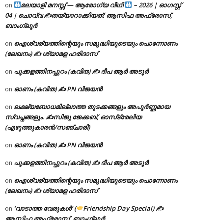
മലയാളി മനസ്സ് — ആരോഗ്യ വീഥി
– 2026 | ഓഗസ്റ്റ്
on
04 | ചൊവ്വ ✍
തയ്യാറാക്കിയത്: ആസിഫ അഫ്രോസ്,
ബാംഗ്ലൂർ
ഐശ്വര്യത്തിന്റെയും സമൃദ്ധിയുടെയും പൊന്നോണം
on
(ലേഖനം) ✍ ശ്യാമള ഹരിദാസ്
പൂക്കളത്തിനപ്പുറം (കവിത) ✍ ദീപ ആർ അടൂർ
on
ഓണം (കവിത) ✍ PN വിജയൻ
on
ലക്ഷ്യബോധമില്ലാത്ത തുടക്കങ്ങളും അപൂർണ്ണമായ
on
സ്വപ്നങ്ങളും. ✍️സിജു ജേക്കബ്, ഓസ്‌ട്രേലിയ
(എഴുത്തുകാരൻ/സഞ്ചാരി)
ഓണം (കവിത) ✍ PN വിജയൻ
on
പൂക്കളത്തിനപ്പുറം (കവിത) ✍ ദീപ ആർ അടൂർ
on
ഐശ്വര്യത്തിന്റെയും സമൃദ്ധിയുടെയും പൊന്നോണം
on
(ലേഖനം) ✍ ശ്യാമള ഹരിദാസ്
‘വാടാത്ത വേരുകൾ’ (
Friendship Day Special) ✍
on
ആസിഫ അഫ്രോസ്, ബാംഗ്ലൂർ.