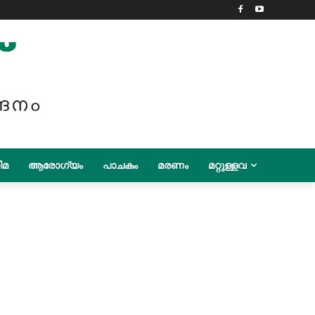
ിമ
ആരോഗ്യം
പാചകം
മരണം
മറ്റുള്ളവ