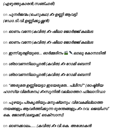
(എഴുത്തുകാരൻ,സഞ്ചാരി)
പുനർജന്മം (ചെറുകഥ) ✍ ഉണ്ണി ആവട്ടി
on
(ഡോ.ടി.വി.ഉണ്ണിക്കൃഷ്ണൻ)
ഓണം വന്നേ (കവിത) ✍ ഷീലാ ജോർജ്ജ് കല്ലട
on
ഓണം വന്നേ (കവിത) ✍ ഷീലാ ജോർജ്ജ് കല്ലട
on
ഇന്ന് മുരളിയുടെ… ഓർമ്മദിനം
ലാലു കോനാടിൽ
on
ശ്രാവണനിലാപ്പാൽ (കവിത) ✍ റോമി ബെന്നി
on
ശ്രാവണനിലാപ്പാൽ (കവിത) ✍ റോമി ബെന്നി
on
“അരുതേ ഉണ്ണിയേട്ടാ ഇടയരുതേ.. പ്ലീസ് ” (രാഷ്ട്രീയ
on
ഹാസ്യ വിമർശനം) ✍സുനിൽ വല്ലാത്തറ ഫ്ലോറിഡാ
പുഴയും പ്രകൃതിയും മനുഷ്യനും: വിവേകമില്ലാത്ത
on
നയങ്ങളും ആവർത്തിക്കുന്ന ദുരന്തങ്ങളും ✍ റവ. ജെയിംസ്
കെ. ജോൺ (ലബ്ബക്ക്, ടെക്സാസ്)
ഓണക്കാലം….. (കവിത) ✍ വി.കെ. അശോകൻ
on