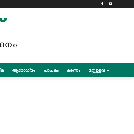
ിമ
ആരോഗ്യം
പാചകം
മരണം
മറ്റുള്ളവ