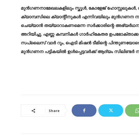
മുൻഗണനാമേഖലകളിലും സ്കൂൾ, കോളേജ് ഹോസ്റ്റലുകൾ,
ക്യാമ്പസിലെ ക്യാന്റീനുകൾ എന്നിവയിലും മുൻഗണന 
ചെയ്യാൻ തയ്യാറാകണമെന്ന സർക്കാരിന്റെ അഭ്യർഥന
അറിയിച്ചു. എണ്ണ കമ്പനികൾ ഗാർഹികേതര ഉപഭോക്താക്ക
സപ്ലൈസ് വാർ റൂം, ഐടി മിഷൻ ടീമിന്റെ പിന്തുണയോടെ 
മുൻഗണന പട്ടികയിൽ ഉൾപ്പെട്ടവർക്ക് ആദ്യം സിലിണ്ടർ 
Share