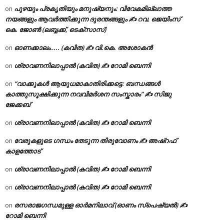
പുഴയും പ്രകൃതിയും മനുഷ്യനും: വിവേകമില്ലാത്ത
on
നയങ്ങളും ആവർത്തിക്കുന്ന ദുരന്തങ്ങളും ✍ റവ. ജെയിംസ്
കെ. ജോൺ (ലബ്ബക്ക്, ടെക്സാസ്)
ഓണക്കാലം….. (കവിത) ✍ വി.കെ. അശോകൻ
on
ശ്രാവണനിലാപ്പാൽ (കവിത) ✍ റോമി ബെന്നി
on
“വാക്കുകൾ ആയുധമാകാതിരിക്കട്ടെ: ബന്ധങ്ങൾ
on
കാത്തുസൂക്ഷിക്കുന്ന നവവിമർശന സംസ്കാരം” ✍️ സിജു
ജേക്കബ്
ശ്രാവണനിലാപ്പാൽ (കവിത) ✍ റോമി ബെന്നി
on
വേരുകളുടെ ഗന്ധം തേടുന്ന തിരുവോണം ✍ അഷ്റഫ്
on
കാളത്തോട്
ശ്രാവണനിലാപ്പാൽ (കവിത) ✍ റോമി ബെന്നി
on
ശ്രാവണനിലാപ്പാൽ (കവിത) ✍ റോമി ബെന്നി
on
രസരാജഗന്ധമുള്ള ഓർമനിലാവ് (ഓണം സ്‌പെഷ്യൽ) ✍
on
റോമി ബെന്നി