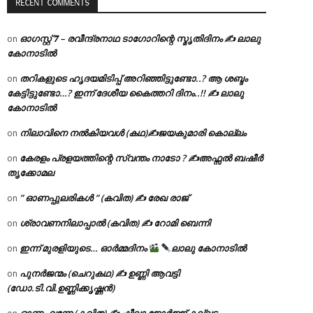
RECENT COMMENTS
ഓഗസ്റ്റ് 𝟕 – രവീന്ദ്രനാഥ ടാഗോറിന്റെ സ്മൃതിദിനം ✍ ലാലു
on
കോനാടിൽ
തറികളുടെ ഹൃദയമിടിപ്പ് അറിഞ്ഞിട്ടുണ്ടോ..? ആ ശബ്ദം
on
കേട്ടിട്ടുണ്ടോ…? ഇന്ന് ദേശീയ കൈത്തറി ദിനം..!! ✍ ലാലു
കോനാടിൽ
നിലാവിനെ നൽകിയവൾ (കഥ)✍ജയകുമാരി കൊല്ലം
on
കേരളം പ്രളയത്തിന്റെ സ്വന്തം നാടോ ? ✍️അഫ്സൽ ബഷീർ
on
തൃക്കോമല
” ഓണപ്പുലരികൾ ” (കവിത) ✍ രേഖ രാജ്
on
ശ്രാവണനിലാപ്പാൽ (കവിത) ✍ റോമി ബെന്നി
on
ഇന്ന് മുരളിയുടെ… ഓർമ്മദിനം
ലാലു കോനാടിൽ
on
പുനർജന്മം (ചെറുകഥ) ✍ ഉണ്ണി ആവട്ടി
on
(ഡോ.ടി.വി.ഉണ്ണിക്കൃഷ്ണൻ)
ഓണം വന്നേ (കവിത) ✍ ഷീലാ ജോർജ്ജ് കല്ലട