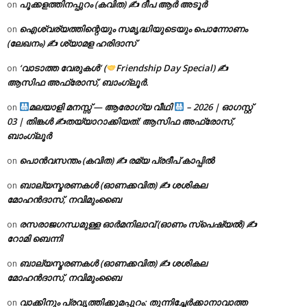
പൂക്കളത്തിനപ്പുറം (കവിത) ✍ ദീപ ആർ അടൂർ
on
ഐശ്വര്യത്തിന്റെയും സമൃദ്ധിയുടെയും പൊന്നോണം
on
(ലേഖനം) ✍ ശ്യാമള ഹരിദാസ്
‘വാടാത്ത വേരുകൾ’ (
Friendship Day Special) ✍
on
ആസിഫ അഫ്രോസ്, ബാംഗ്ലൂർ.
മലയാളി മനസ്സ് — ആരോഗ്യ വീഥി
– 2026 | ഓഗസ്റ്റ്
on
03 | തിങ്കൾ ✍
തയ്യാറാക്കിയത്: ആസിഫ അഫ്രോസ്,
ബാംഗ്ലൂർ
പൊൻവസന്തം (കവിത) ✍ രമ്യ പ്രദീപ് കാപ്പിൽ
on
ബാല്യസ്മരണകൾ (ഓണക്കവിത) ✍ ശശികല
on
മോഹൻദാസ്, നവിമുംബൈ
രസരാജഗന്ധമുള്ള ഓർമനിലാവ് (ഓണം സ്‌പെഷ്യൽ) ✍
on
റോമി ബെന്നി
ബാല്യസ്മരണകൾ (ഓണക്കവിത) ✍ ശശികല
on
മോഹൻദാസ്, നവിമുംബൈ
വാക്കിനും പ്രവൃത്തിക്കുമപ്പുറം: തുന്നിച്ചേർക്കാനാവാത്ത
on