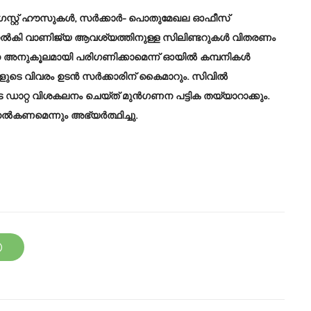
 ഗസ്റ്റ് ഹൗസുകൾ, സർക്കാർ- പൊതുമേഖല ഓഫീസ്
നൽകി വാണിജ്യ ആവശ്യത്തിനുള്ള സിലിണ്ടറുകൾ വിതരണം
 അനുകൂലമായി പരിഗണിക്കാമെന്ന് ഓയിൽ കമ്പനികൾ
ളുടെ വിവരം ഉടൻ സർക്കാരിന്‌ കൈമാറും. സിവിൽ
ഡാറ്റ വിശകലനം ചെയ്ത് മുൻഗണന പട്ടിക തയ്യാറാക്കും.
നൽകണമെന്നും അഭ്യർത്ഥിച്ചു.