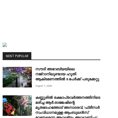
MOST POPULAR
സൗദി അറേബ്യയിലെ
നജ്‌റാനിലുണ്ടായ ഹൂതി
ആക്രമണത്തിൽ 11 പേര്‍ക്ക് പരുക്കേറ്റു
August 7, 2026
കണ്ണൂരിൽ രക്ഷാപ്രവർത്തനത്തിനിടെ
മരിച്ച ആര്‍.രാജേഷിന്റെ
മൃതദേഹത്തോട് അനാദരവ്; ‘ഫ്രീസര്‍
സംവിധാനമുള്ള ആംബുലന്‍സ്
വേണമെന്ന ആവശ്യം അവഗണിച്ചു’;