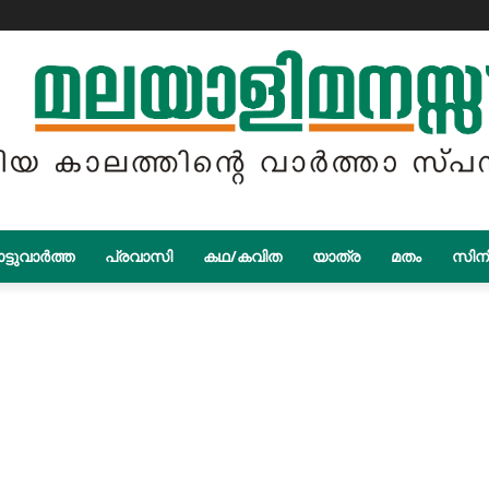
ട്ടുവാർത്ത
പ്രവാസി
കഥ/കവിത
യാത്ര
മതം
സിന