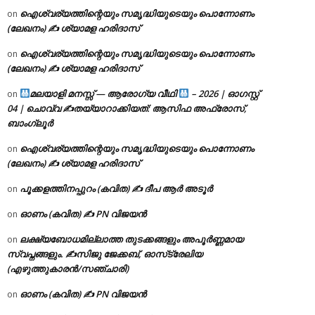
ഐശ്വര്യത്തിന്റെയും സമൃദ്ധിയുടെയും പൊന്നോണം
on
(ലേഖനം) ✍ ശ്യാമള ഹരിദാസ്
ഐശ്വര്യത്തിന്റെയും സമൃദ്ധിയുടെയും പൊന്നോണം
on
(ലേഖനം) ✍ ശ്യാമള ഹരിദാസ്
മലയാളി മനസ്സ് — ആരോഗ്യ വീഥി
– 2026 | ഓഗസ്റ്റ്
on
04 | ചൊവ്വ ✍
തയ്യാറാക്കിയത്: ആസിഫ അഫ്രോസ്,
ബാംഗ്ലൂർ
ഐശ്വര്യത്തിന്റെയും സമൃദ്ധിയുടെയും പൊന്നോണം
on
(ലേഖനം) ✍ ശ്യാമള ഹരിദാസ്
പൂക്കളത്തിനപ്പുറം (കവിത) ✍ ദീപ ആർ അടൂർ
on
ഓണം (കവിത) ✍ PN വിജയൻ
on
ലക്ഷ്യബോധമില്ലാത്ത തുടക്കങ്ങളും അപൂർണ്ണമായ
on
സ്വപ്നങ്ങളും. ✍️സിജു ജേക്കബ്, ഓസ്‌ട്രേലിയ
(എഴുത്തുകാരൻ/സഞ്ചാരി)
ഓണം (കവിത) ✍ PN വിജയൻ
on