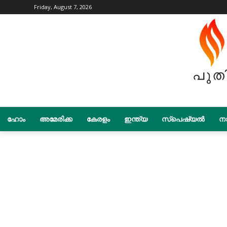
Friday, August 7, 2026
ഹോം
അമേരിക്ക
കേരളം
ഇന്ത്യ
സ്പെഷ്യൽ
നാ