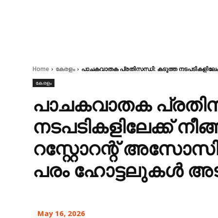
Home
കേരളം
പാചകവാതക പ്രതിസന്ധി: കടുത്ത നടപടികളിലേക്
കേരളം
പാചകവാതക പ്രതിസന
നടപടികളിലേക്ക് നീ
റസ്റ്റോറന്റ് അസോസ
പരം ഹോട്ടലുകൾ അടച്
May 16, 2026