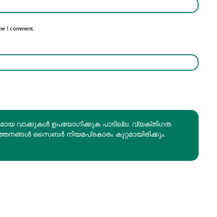
Email:*
me I comment.
രമായ വാക്കുകൾ ഉപയോഗിക്കുക പാടില്ല. വ്യക്തിഗത
ത്തനങ്ങൾ സൈബർ നിയമപ്രകാരം കുറ്റമായിരിക്കും.