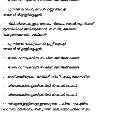
on
പുനർജന്മം (ചെറുകഥ) ✍ ഉണ്ണി ആവട്ടി
on
(ഡോ.ടി.വി.ഉണ്ണിക്കൃഷ്ണൻ)
വിധികർത്താക്കളുടെ ലോകം: വിവേകം തോൽക്കുന്നിടത്ത്
on
മുൻവിധികൾ ജയിക്കുമ്പോൾ. ✍️ സിജു ജേക്കബ്
(എഴുത്തുകാരൻ,സഞ്ചാരി)
പുനർജന്മം (ചെറുകഥ) ✍ ഉണ്ണി ആവട്ടി
on
(ഡോ.ടി.വി.ഉണ്ണിക്കൃഷ്ണൻ)
ഓണം വന്നേ (കവിത) ✍ ഷീലാ ജോർജ്ജ് കല്ലട
on
ഓണം വന്നേ (കവിത) ✍ ഷീലാ ജോർജ്ജ് കല്ലട
on
ഇന്ന് മുരളിയുടെ… ഓർമ്മദിനം
ലാലു കോനാടിൽ
on
ശ്രാവണനിലാപ്പാൽ (കവിത) ✍ റോമി ബെന്നി
on
ശ്രാവണനിലാപ്പാൽ (കവിത) ✍ റോമി ബെന്നി
on
“അരുതേ ഉണ്ണിയേട്ടാ ഇടയരുതേ.. പ്ലീസ് ” (രാഷ്ട്രീയ
on
ഹാസ്യ വിമർശനം) ✍സുനിൽ വല്ലാത്തറ ഫ്ലോറിഡാ