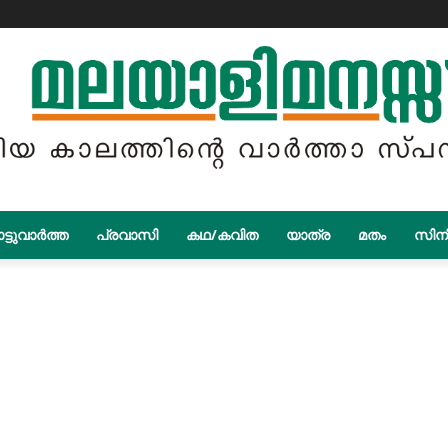
ട്ടുവാർത്ത
പ്രവാസി
കഥ/കവിത
യാത്ര
മതം
സിന