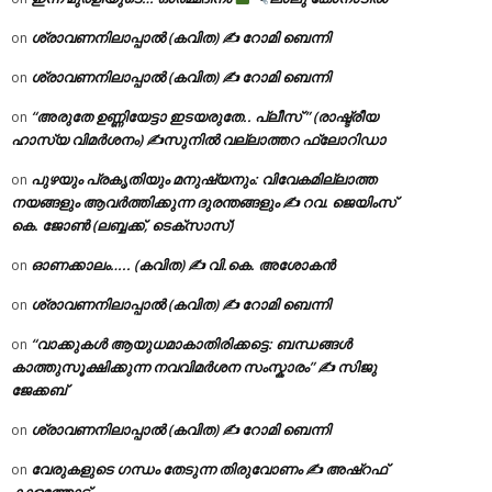
ശ്രാവണനിലാപ്പാൽ (കവിത) ✍ റോമി ബെന്നി
on
ശ്രാവണനിലാപ്പാൽ (കവിത) ✍ റോമി ബെന്നി
on
“അരുതേ ഉണ്ണിയേട്ടാ ഇടയരുതേ.. പ്ലീസ് ” (രാഷ്ട്രീയ
on
ഹാസ്യ വിമർശനം) ✍സുനിൽ വല്ലാത്തറ ഫ്ലോറിഡാ
പുഴയും പ്രകൃതിയും മനുഷ്യനും: വിവേകമില്ലാത്ത
on
നയങ്ങളും ആവർത്തിക്കുന്ന ദുരന്തങ്ങളും ✍ റവ. ജെയിംസ്
കെ. ജോൺ (ലബ്ബക്ക്, ടെക്സാസ്)
ഓണക്കാലം….. (കവിത) ✍ വി.കെ. അശോകൻ
on
ശ്രാവണനിലാപ്പാൽ (കവിത) ✍ റോമി ബെന്നി
on
“വാക്കുകൾ ആയുധമാകാതിരിക്കട്ടെ: ബന്ധങ്ങൾ
on
കാത്തുസൂക്ഷിക്കുന്ന നവവിമർശന സംസ്കാരം” ✍️ സിജു
ജേക്കബ്
ശ്രാവണനിലാപ്പാൽ (കവിത) ✍ റോമി ബെന്നി
on
വേരുകളുടെ ഗന്ധം തേടുന്ന തിരുവോണം ✍ അഷ്റഫ്
on
കാളത്തോട്