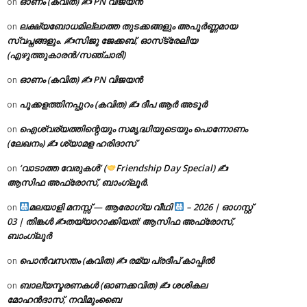
ഓണം (കവിത) ✍ PN വിജയൻ
on
ലക്ഷ്യബോധമില്ലാത്ത തുടക്കങ്ങളും അപൂർണ്ണമായ
on
സ്വപ്നങ്ങളും. ✍️സിജു ജേക്കബ്, ഓസ്‌ട്രേലിയ
(എഴുത്തുകാരൻ/സഞ്ചാരി)
ഓണം (കവിത) ✍ PN വിജയൻ
on
പൂക്കളത്തിനപ്പുറം (കവിത) ✍ ദീപ ആർ അടൂർ
on
ഐശ്വര്യത്തിന്റെയും സമൃദ്ധിയുടെയും പൊന്നോണം
on
(ലേഖനം) ✍ ശ്യാമള ഹരിദാസ്
‘വാടാത്ത വേരുകൾ’ (
Friendship Day Special) ✍
on
ആസിഫ അഫ്രോസ്, ബാംഗ്ലൂർ.
മലയാളി മനസ്സ് — ആരോഗ്യ വീഥി
– 2026 | ഓഗസ്റ്റ്
on
03 | തിങ്കൾ ✍
തയ്യാറാക്കിയത്: ആസിഫ അഫ്രോസ്,
ബാംഗ്ലൂർ
പൊൻവസന്തം (കവിത) ✍ രമ്യ പ്രദീപ് കാപ്പിൽ
on
ബാല്യസ്മരണകൾ (ഓണക്കവിത) ✍ ശശികല
on
മോഹൻദാസ്, നവിമുംബൈ