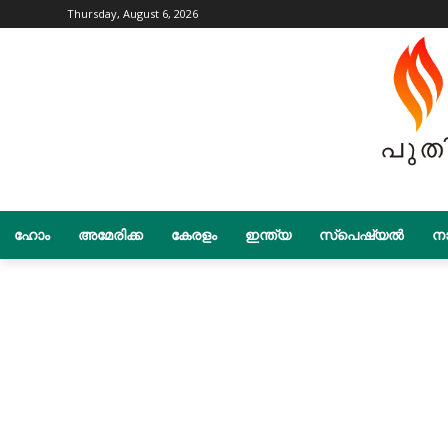
Thursday, August 6, 2026
ഹോം
അമേരിക്ക
കേരളം
ഇന്ത്യ
സ്പെഷ്യൽ
നാ