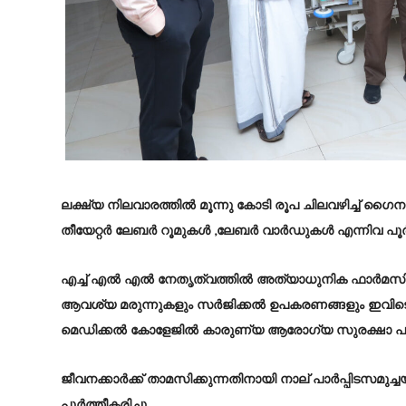
ലക്ഷ്യ നിലവാരത്തിൽ മൂന്നു കോടി രൂപ ചിലവഴിച്ച് ഗൈനക
തീയേറ്റർ ലേബർ റൂമുകൾ ,ലേബർ വാർഡുകൾ എന്നിവ പൂർത്
എച്ച് എൽ എൽ നേതൃത്വത്തിൽ അത്യാധുനിക ഫാർമസി പൂ
ആവശ്യ മരുന്നുകളും സർജിക്കൽ ഉപകരണങ്ങളും ഇവിടെനി
മെഡിക്കൽ കോളേജിൽ കാരുണ്യ ആരോഗ്യ സുരക്ഷാ പദ്ധതിയ
ജീവനക്കാർക്ക് താമസിക്കുന്നതിനായി നാല് പാർപ്പിടസമുച്ചയ
പൂർത്തീകരിച്ചു.