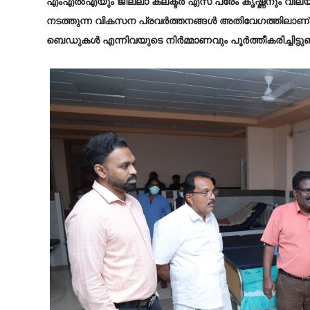
എംഎല്‍എയും ജില്ലാ കലക്ടര്‍ എസ് പ്രേം കൃഷ്ണനും വിലയി
നടത്തുന്ന വികസന പ്രവർത്തനങ്ങൾ അതിവേഗത്തിലാണ് പുര
ബെഡുകൾ എന്നിവയുടെ നിർമ്മാണവും പൂർത്തീകരിച്ചിട്ടുണ്ട