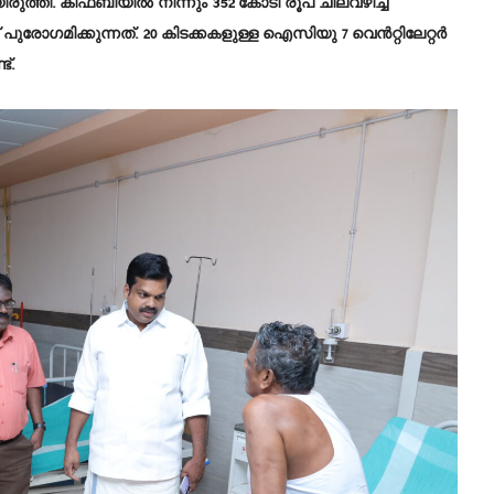
രുത്തി. കിഫ്ബിയിൽ നിന്നും 352 കോടി രൂപ ചിലവഴിച്ച്
ോഗമിക്കുന്നത്. 20 കിടക്കകളുള്ള ഐസിയു 7 വെൻറ്റിലേറ്റർ
്.