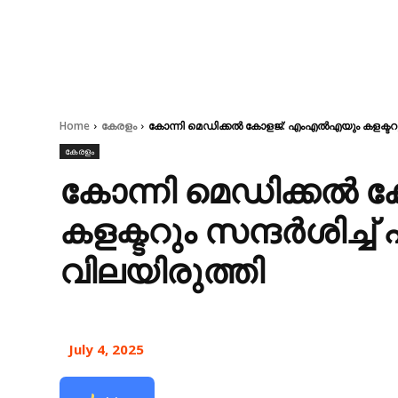
Home
കേരളം
കോന്നി മെഡിക്കല്‍ കോളജ്: എംഎൽഎയും കളക്ടറും
കേരളം
കോന്നി മെഡിക്കല്
കളക്ടറും സന്ദർശിച്ച
വിലയിരുത്തി
July 4, 2025