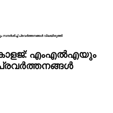
 സന്ദർശിച്ച് പ്രവർത്തനങ്ങൾ വിലയിരുത്തി
‍ കോളജ്: എംഎൽഎയും
് പ്രവർത്തനങ്ങൾ