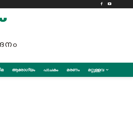
ിമ
ആരോഗ്യം
പാചകം
മരണം
മറ്റുള്ളവ