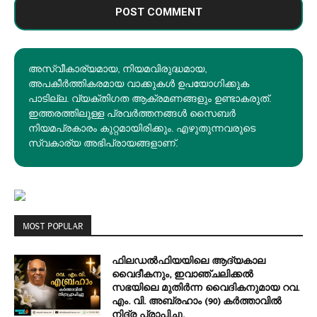
അസ്വീകാര്യമായ, നിയമവിരുദ്ധമായ,
അപകീര്‍ത്തികരമായ വാക്കുകൾ ഉപയോഗിക്കുക
പാടില്ല. വ്യക്തിഗത ആക്രമണങ്ങളും ഉണ്ടാകരുത്.
ഇത്തരത്തിലുള്ള പ്രവർത്തനങ്ങൾ സൈബർ
നിയമപ്രകാരം കുറ്റമായിരിക്കും. എഴുതുന്നവരുടെ
സ്വകാര്യ അഭിപ്രായങ്ങളാണ്.
MOST POPULAR
ഫിലഡൽഫിയയിലെ ആദ്യകാല
വൈദീകനും, ഇവാഞ്ചലിക്കൽ
സഭയിലെ മുതിർന്ന വൈദികനുമായ റവ.
എം. വി. അബ്രഹാം (90) കർത്താവിൽ
നിദ്ര പ്രാപിച്ചു.