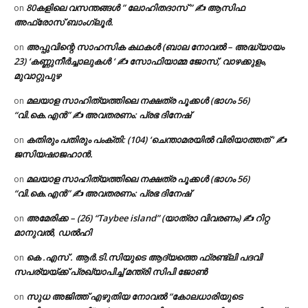
80കളിലെ വസന്തങ്ങൾ ” ലോഹിതദാസ് ” ✍ ആസിഫ
on
അഫ്രോസ് ബാംഗ്ലൂർ.
അപ്പുവിന്റെ സാഹസിക കഥകൾ (ബാല നോവൽ – അദ്ധ്യായം
on
23) ‘കണ്ണുനീർച്ചാലുകൾ ‘ ✍ സോഫിയാമ്മ ജോസ്, വാഴക്കുളം,
മുവാറ്റുപുഴ
മലയാള സാഹിത്യത്തിലെ നക്ഷത്ര പൂക്കൾ (ഭാഗം 56)
on
“വി.കെ.എൻ” ✍ അവതരണം: പ്രഭ ദിനേഷ്
കതിരും പതിരും പംക്തി: (104) ‘ചെന്താമരയിൽ വിരിയാത്തത് ‘ ✍
on
ജസിയഷാജഹാൻ.
മലയാള സാഹിത്യത്തിലെ നക്ഷത്ര പൂക്കൾ (ഭാഗം 56)
on
“വി.കെ.എൻ” ✍ അവതരണം: പ്രഭ ദിനേഷ്
അമേരിക്ക – (26) “Taybee island” (യാത്രാ വിവരണം) ✍ റിറ്റ
on
മാനുവൽ, ഡൽഹി
കെ .എസ് . ആർ.ടി.സിയുടെ ആദ്യത്തെ ഫ്രണ്ട്ലി പദവി
on
സപര്യയ്ക്ക് പ്രഖ്യാപിച്ച് മന്ത്രി സിപി ജോൺ
സുധ അജിത്ത് എഴുതിയ നോവൽ “കോലധാരിയുടെ
on