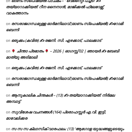
ഓണം സ്പെഷ്യൽ പാചകം – ‘ വെറൈറ്റി പച്ചടി’ ✍
on
തയ്യാറാക്കിയത്: റീന നൈനാൻ, മാജിക്കൽ ഫ്ലേവേഴ്സ്,
വാകത്താനം
രസരാജഗന്ധമുള്ള ഓർമനിലാവ് (ഓണം സ്‌പെഷ്യൽ) ✍റോമി
on
ബെന്നി
ഒരുക്കം (കവിത) ✍ രജനി. സി. എഴക്കാട്, പാലക്കാട്
on
ചിന്താ പ്രഭാതം
– 2026 | ഓഗസ്റ്റ് 02 | ഞായർ ✍
ബേബി
on
മാത്യു അടിമാലി
ഒരുക്കം (കവിത) ✍ രജനി. സി. എഴക്കാട്, പാലക്കാട്
on
രസരാജഗന്ധമുള്ള ഓർമനിലാവ് (ഓണം സ്‌പെഷ്യൽ) ✍റോമി
on
ബെന്നി
ആനുകാലിക ചിന്തകൾ – (13) ✍ തയ്യാറാക്കിയത്: നിർമല
on
അമ്പാട്ട്
സുവിശേഷ വചനങ്ങൾ (164) പ്രൊഫസ്സർ എ.വി. ഇട്ടി,
on
മാവേലിക്കര
സ സ സ ക്ലാസിക് വാരഫലം: (13) ‘ആഗോള യുദ്ധങ്ങളുടെയും
on