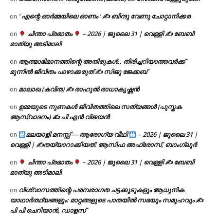
‘ എന്റെ ഓർമ്മയിലെ ഓണം ‘ ✍ ബിന്ദു വേണു ചോറ്റാനിക്കര
on
ചിന്താ പ്രഭാതം
– 2026 | ജൂലൈ 31 | വെള്ളി ✍
ബേബി
on
മാത്യു അടിമാലി
ആത്മാഭിമാനത്തിന്റെ അതിരുകൾ.. തിരിച്ചറിയാത്തവർക്ക്
on
മുന്നിൽ ജീവിതം പാഴാക്കരുത് ✍️ സിജു ജേക്കബ്
മാലാഖ (കവിത) ✍ രാഹുൽ രാധാകൃഷ്ണൻ
on
ഉമ്മയുടെ നുണകൾ ജീവിതത്തിലെ സത്യങ്ങൾ (പുസ്തക
on
ആസ്വാദനം) ✍ പി എൻ വിജയൻ
മലയാളി മനസ്സ് — ആരോഗ്യ വീഥി
– 2026 | ജൂലൈ 31 |
on
വെള്ളി | ✍
തയ്യാറാക്കിയത്: ആസിഫ അഫ്രോസ്, ബാംഗ്ലൂർ
ചിന്താ പ്രഭാതം
– 2026 | ജൂലൈ 31 | വെള്ളി ✍
ബേബി
on
മാത്യു അടിമാലി
വിശ്വാസത്തിന്റെ പരമ്പരാഗത ചട്ടക്കൂടുകളും ആധുനിക
on
യാഥാർത്ഥ്യങ്ങളും: മാറ്റങ്ങളുടെ പാതയിൽ സഭയും സമൂഹവും ✍
പി പി ചെറിയാൻ, ഡാളസ്