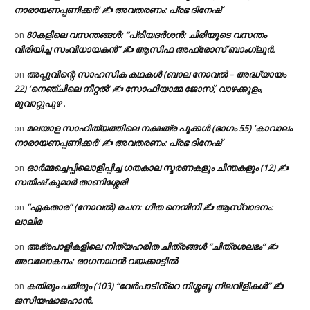
നാരായണപ്പണിക്കർ’ ✍ അവതരണം: പ്രഭ ദിനേഷ്
80കളിലെ വസന്തങ്ങൾ: “പ്രിയദർശൻ: ചിരിയുടെ വസന്തം
on
വിരിയിച്ച സംവിധായകൻ” ✍ ആസിഫ അഫ്രോസ് ബാംഗ്ലൂർ.
അപ്പുവിന്റെ സാഹസിക കഥകൾ (ബാല നോവൽ – അദ്ധ്യായം
on
22) ‘നെഞ്ചിലെ നീറ്റൽ’ ✍ സോഫിയാമ്മ ജോസ്, വാഴക്കുളം,
മുവാറ്റുപുഴ .
മലയാള സാഹിത്യത്തിലെ നക്ഷത്ര പൂക്കൾ (ഭാഗം 55) ‘കാവാലം
on
നാരായണപ്പണിക്കർ’ ✍ അവതരണം: പ്രഭ ദിനേഷ്
ഓർമ്മച്ചെപ്പിലൊളിപ്പിച്ച ഗതകാല സ്മരണകളും ചിന്തകളും (12) ✍
on
സതീഷ് കുമാർ താണിശ്ശേരി
“ഏകതാര” (നോവൽ) രചന: ഗീത നെന്മിനി ✍ ആസ്വാദനം:
on
ലാലിമ
അഭ്രപാളികളിലെ നിത്യഹരിത ചിത്രങ്ങൾ “ചിത്രശലഭം” ✍
on
അവലോകനം: രാഗനാഥൻ വയക്കാട്ടിൽ
കതിരും പതിരും (103) “വേർപാടിൻ്റെ നിശ്ശബ്ദ നിലവിളികൾ” ✍
on
ജസിയഷാജഹാൻ.