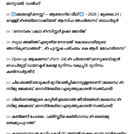
മാനുവൽ, ഡൽഹി
മലയാളി മനസ്സ് — ആരോഗ്യ വീഥി
– 2026 | ജൂലൈ 24 |
on
വെള്ളി ✍
തയ്യാറാക്കിയത്: ആസിഫ അഫ്രോസ്, ബാംഗ്ലൂർ
‘ നൊമ്പരം’ (കഥ) ✍സിസ്റ്റർ ഉഷാ ജോർജ്
on
സുധ അജിത്ത് എഴുതിയ നോവൽ “കോലധാരിയുടെ
on
അഗ്നികുണ്ഡങ്ങള്‍” , ✍ പുസ്തക പരിചയം: കെ ആർ. മോഹൻദാസ്
Open up ആകണോ? (Part -24) ✍ പ്രശാന്ത് വാസുദേവ് (മുൻ
on
ഡെപ്യൂട്ടി ഡയറക്ടർ കേരള ടൂറിസം വകുപ്പ് & ടൂറിസം
കൺസൾട്ടൻ്റ്).
ചില മടങ്ങിവരവുകൾ മുറിവേൽപ്പിക്കാനുള്ളതാണ്! (ലേഖനം) ✍️
on
സിജു ജേക്കബ്, ഓസ്‌ട്രേലിയ (എഴുത്തുകാരൻ/സഞ്ചാരി)
വിമർശനങ്ങളുടെ കാറ്റിൽ ഉലയാത്ത ജീവിതങ്ങൾ (ലേഖനം) ✍️
on
സിജു ജേക്കബ്, ഓസ്‌ട്രേലിയ (എഴുത്തുകാരൻ/സഞ്ചാരി)
കൺമണി പോലെ.. (ക്രിസ്തീയ ഭക്തിഗാനം) ✍ ബൈജു
on
തെക്കുംപുറത്ത്
കാലാനുസൃത കുറിപ്പുകൾ (5) ‘തണൽ നഷ്ടപ്പെടുന്ന വാർദ്ധക്യം’
on