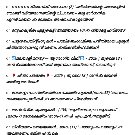
സ സ സ ക്ലാസിക് വാരഫലം: (8) ‘ചരിത്രത്തിന്റെ ചാരങ്ങളിൽ
on
തോണ്ടി വർത്തമാനത്തിന്റെ വിചാരണ – ഒരു ദാർശനിക
പുനർവായന’ ✍ ലേഖനം: അഷ്റഫ് കാളത്തോട്
സ്നേഹകുടീരം എട്ടുകെട്ട് (അദ്ധ്യായം 10) ✍ ശ്യാമള ഹരിദാസ്
on
പടുവ പെയിന്റിംഗുകൾ – പശ്ചിമ ബംഗാളിലെ പവിത്രമായ ചുരുൾ
on
ചിത്രങ്ങൾ (ലഘു വിവരണം) ✍ജിഷ ദിലീപ് ഡൽഹി
മലയാളി മനസ്സ് — ആരോഗ്യ വീഥി
– 2026 | ജൂലൈ 18 |
on
ശനി ✍
തയ്യാറാക്കിയത്: ആസിഫ അഫ്രോസ്, ബാംഗ്ലൂർ
ചിന്താ പ്രഭാതം
– 2026 | ജൂലൈ 18 | ശനി ✍
ബേബി
on
മാത്യു അടിമാലി
മലയാള സാഹിത്യത്തിലെ നക്ഷത്ര പൂക്കൾ (ഭാഗം 55) ‘കാവാലം
on
നാരായണപ്പണിക്കർ’ ✍ അവതരണം: പ്രഭ ദിനേഷ്
അറിവിൻ്റെ മുത്തുകൾ – (138) “ആര്യന്മാരുടെ ആഗമനം” –
on
(ഭാഗം-7) ദേശക്ഷേത്രം (ഭാഗം-1) ✍പി. എം.എൻ.നമ്പൂതിരി
വിവിധതരം തെയ്യങ്ങൾ.. ഭാഗം (11) “ചങ്ങനും പൊങ്ങനും” ✍
on
അവതരണം: രജിത എൻ.കെ