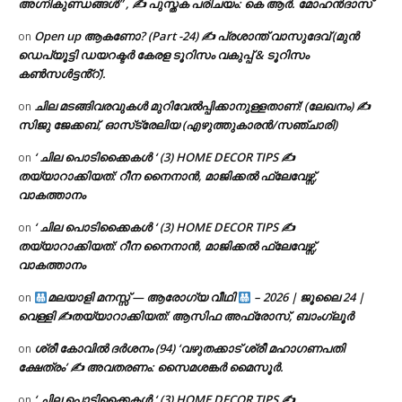
അഗ്നികുണ്ഡങ്ങള്‍” , ✍ പുസ്തക പരിചയം: കെ ആർ. മോഹൻദാസ്
Open up ആകണോ? (Part -24) ✍ പ്രശാന്ത് വാസുദേവ് (മുൻ
on
ഡെപ്യൂട്ടി ഡയറക്ടർ കേരള ടൂറിസം വകുപ്പ് & ടൂറിസം
കൺസൾട്ടൻ്റ്).
ചില മടങ്ങിവരവുകൾ മുറിവേൽപ്പിക്കാനുള്ളതാണ്! (ലേഖനം) ✍️
on
സിജു ജേക്കബ്, ഓസ്‌ട്രേലിയ (എഴുത്തുകാരൻ/സഞ്ചാരി)
‘ ചില പൊടിക്കൈകൾ ‘ (3) HOME DECOR TIPS ✍
on
തയ്യാറാക്കിയത്: റീന നൈനാൻ, മാജിക്കൽ ഫ്ലേവേഴ്സ്,
വാകത്താനം
‘ ചില പൊടിക്കൈകൾ ‘ (3) HOME DECOR TIPS ✍
on
തയ്യാറാക്കിയത്: റീന നൈനാൻ, മാജിക്കൽ ഫ്ലേവേഴ്സ്,
വാകത്താനം
മലയാളി മനസ്സ് — ആരോഗ്യ വീഥി
– 2026 | ജൂലൈ 24 |
on
വെള്ളി ✍
തയ്യാറാക്കിയത്: ആസിഫ അഫ്രോസ്, ബാംഗ്ലൂർ
ശ്രീ കോവിൽ ദർശനം (94) ‘വഴുതക്കാട് ശ്രീ മഹാഗണപതി
on
ക്ഷേത്രം’ ✍ അവതരണം: സൈമശങ്കർ മൈസൂർ.
‘ ചില പൊടിക്കൈകൾ ‘ (3) HOME DECOR TIPS ✍
on