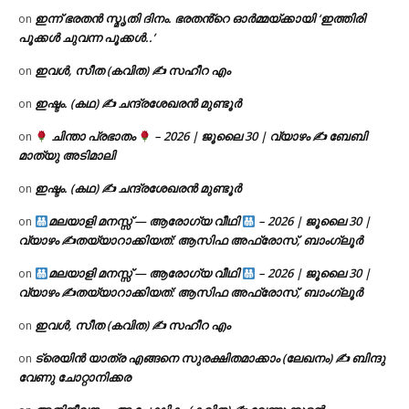
ഇന്ന് ഭരതൻ സ്മൃതി ദിനം. ഭരതൻ്റെ ഓർമ്മയ്ക്കായി ‘ഇത്തിരി
on
പൂക്കൾ ചുവന്ന പൂക്കൾ..’
ഇവൾ, സീത (കവിത) ✍ സഹീറ എം
on
ഇഷ്ടം. (കഥ) ✍ ചന്ദ്രശേഖരൻ മുണ്ടൂർ
on
ചിന്താ പ്രഭാതം
– 2026 | ജൂലൈ 30 | വ്യാഴം ✍
ബേബി
on
മാത്യു അടിമാലി
ഇഷ്ടം. (കഥ) ✍ ചന്ദ്രശേഖരൻ മുണ്ടൂർ
on
മലയാളി മനസ്സ് — ആരോഗ്യ വീഥി
– 2026 | ജൂലൈ 30 |
on
വ്യാഴം ✍
തയ്യാറാക്കിയത്: ആസിഫ അഫ്രോസ്, ബാംഗ്ലൂർ
മലയാളി മനസ്സ് — ആരോഗ്യ വീഥി
– 2026 | ജൂലൈ 30 |
on
വ്യാഴം ✍
തയ്യാറാക്കിയത്: ആസിഫ അഫ്രോസ്, ബാംഗ്ലൂർ
ഇവൾ, സീത (കവിത) ✍ സഹീറ എം
on
ട്രെയിൻ യാത്ര എങ്ങനെ സുരക്ഷിതമാക്കാം (ലേഖനം) ✍ ബിന്ദു
on
വേണു ചോറ്റാനിക്കര