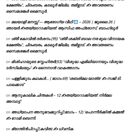
ക്ഷേത്രം”, ചിദംബരം, കടലൂർ ജില്ല, തമിഴ്നാട്. ✍ അവതരണം:
സൈമശങ്കർ മൈസൂർ.
മലയാളി മനസ്സ് — ആരോഗ്യ വീഥി
– 2026 | ജൂലൈ 26 |
on
ഞായർ ✍
തയ്യാറാക്കിയത്: ആസിഫ അഫ്രോസ്, ബാംഗ്ലൂർ
ശ്രീ കോവിൽ ദർശനം (95) “ശ്രീ ശക്തി ബാല നര മുഖ വിനായക
on
ക്ഷേത്രം”, ചിദംബരം, കടലൂർ ജില്ല, തമിഴ്നാട്. ✍ അവതരണം:
സൈമശങ്കർ മൈസൂർ.
മിശിഹായുടെ സ്നേഹിതർ(53) “വിശുദ്ധ എമിലിയാനയും വിശുദ്ധ
on
ടര്‍സില്ലയും” ✍ നൈനാൻ വാകത്താനം
പള്ളിക്കൂടം കഥകൾ… ( ഭാഗം 69) ‘ശബരിമല യാത്ര’ ✍ സജി ടി.
on
പാലക്കാട്
ആനുകാലിക ചിന്തകൾ – 12 ✍തയ്യാറാക്കിയത്: നിർമല
on
അമ്പാട്ട്
അധ്യാപന അനുഭവക്കുറിപ്പ് (ഭാഗം – 12) ‘പൊന്നീർക്കിൽ കമ്മൽ’
on
✍ റോമി ബെന്നി.
ഭ്രാന്തിൻപിറപ്പ് (കവിത) ✍ ധ്വനിക
on