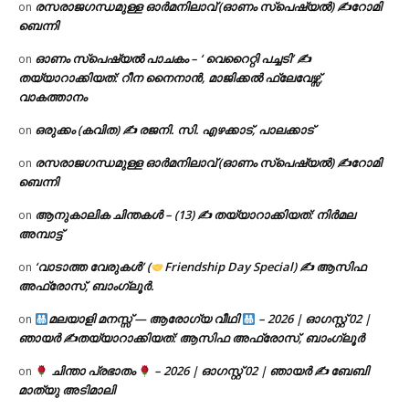
രസരാജഗന്ധമുള്ള ഓർമനിലാവ് (ഓണം സ്‌പെഷ്യൽ) ✍റോമി
on
ബെന്നി
ഓണം സ്പെഷ്യൽ പാചകം – ‘ വെറൈറ്റി പച്ചടി’ ✍
on
തയ്യാറാക്കിയത്: റീന നൈനാൻ, മാജിക്കൽ ഫ്ലേവേഴ്സ്,
വാകത്താനം
ഒരുക്കം (കവിത) ✍ രജനി. സി. എഴക്കാട്, പാലക്കാട്
on
രസരാജഗന്ധമുള്ള ഓർമനിലാവ് (ഓണം സ്‌പെഷ്യൽ) ✍റോമി
on
ബെന്നി
ആനുകാലിക ചിന്തകൾ – (13) ✍ തയ്യാറാക്കിയത്: നിർമല
on
അമ്പാട്ട്
‘വാടാത്ത വേരുകൾ’ (
Friendship Day Special) ✍ ആസിഫ
on
അഫ്രോസ്, ബാംഗ്ലൂർ.
മലയാളി മനസ്സ് — ആരോഗ്യ വീഥി
– 2026 | ഓഗസ്റ്റ് 02 |
on
ഞായർ ✍
തയ്യാറാക്കിയത്: ആസിഫ അഫ്രോസ്, ബാംഗ്ലൂർ
ചിന്താ പ്രഭാതം
– 2026 | ഓഗസ്റ്റ് 02 | ഞായർ ✍
ബേബി
on
മാത്യു അടിമാലി