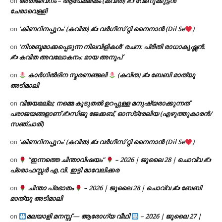
അതിജീവനം – ആപേക്ഷികം (കവിത) ✍ വേണുക്കുട്ടൻ
on
ചേരാവെള്ളി
‘കിണറിനപ്പുറം’ (കവിത) ✍ വർഗീസ് റ്റി നൈനാൻ (Dil Se
)
on
‘നിശബ്ദമാക്കപ്പെടുന്ന നിലവിളികൾ’ രചന: പ്രീതി രാധാകൃഷ്ണൻ.
on
✍ കവിത അവലോകനം: മായ അനൂപ്
കാർഗിൽദിന സ്മരണഞ്ജലി
(കവിത) ✍ ബേബി മാത്യു
on
അടിമാലി
വിജയമല്ല; നമ്മെ കൂടുതൽ ഉറപ്പുള്ള മനുഷ്യരാക്കുന്നത്
on
പരാജയങ്ങളാണ് ✍️സിജു ജേക്കബ്, ഓസ്‌ട്രേലിയ (എഴുത്തുകാരൻ/
സഞ്ചാരി)
‘കിണറിനപ്പുറം’ (കവിത) ✍ വർഗീസ് റ്റി നൈനാൻ (Dil Se
)
on
“ഇന്നത്തെ ചിന്താവിഷയം”
– 2026 | ജൂലൈ 28 | ചൊവ്വ ✍
on
പ്രൊഫസ്സർ എ.വി. ഇട്ടി മാവേലിക്കര
ചിന്താ പ്രഭാതം
– 2026 | ജൂലൈ 28 | ചൊവ്വ ✍
ബേബി
on
മാത്യു അടിമാലി
മലയാളി മനസ്സ് — ആരോഗ്യ വീഥി
– 2026 | ജൂലൈ 27 |
on