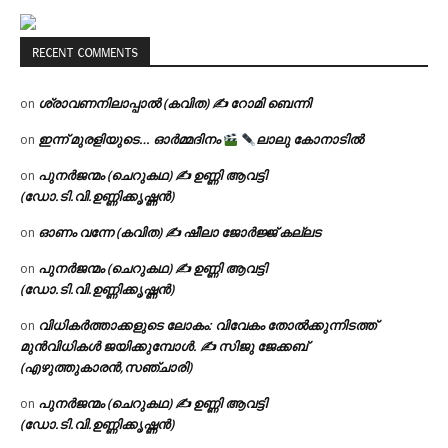
RECENT COMMENTS
ശ്രാവണനിലാപ്പാൽ (കവിത) ✍ റോമി ബെന്നി
on
ഇന്ന് മുരളിയുടെ… ഓർമ്മദിനം
ലാലു കോനാടിൽ
on
പുനർജന്മം (ചെറുകഥ) ✍ ഉണ്ണി ആവട്ടി
on
(ഡോ.ടി.വി.ഉണ്ണിക്കൃഷ്ണൻ)
ഓണം വന്നേ (കവിത) ✍ ഷീലാ ജോർജ്ജ് കല്ലട
on
പുനർജന്മം (ചെറുകഥ) ✍ ഉണ്ണി ആവട്ടി
on
(ഡോ.ടി.വി.ഉണ്ണിക്കൃഷ്ണൻ)
വിധികർത്താക്കളുടെ ലോകം: വിവേകം തോൽക്കുന്നിടത്ത്
on
മുൻവിധികൾ ജയിക്കുമ്പോൾ. ✍️ സിജു ജേക്കബ്
(എഴുത്തുകാരൻ,സഞ്ചാരി)
പുനർജന്മം (ചെറുകഥ) ✍ ഉണ്ണി ആവട്ടി
on
(ഡോ.ടി.വി.ഉണ്ണിക്കൃഷ്ണൻ)