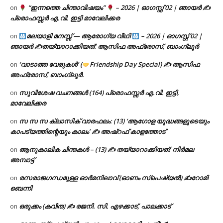
“ഇന്നത്തെ ചിന്താവിഷയം”
– 2026 | ഓഗസ്റ്റ് 02 | ഞായർ ✍
on
പ്രൊഫസ്സർ എ.വി. ഇട്ടി മാവേലിക്കര
മലയാളി മനസ്സ് — ആരോഗ്യ വീഥി
– 2026 | ഓഗസ്റ്റ് 02 |
on
ഞായർ ✍
തയ്യാറാക്കിയത്: ആസിഫ അഫ്രോസ്, ബാംഗ്ലൂർ
‘വാടാത്ത വേരുകൾ’ (
Friendship Day Special) ✍ ആസിഫ
on
അഫ്രോസ്, ബാംഗ്ലൂർ.
സുവിശേഷ വചനങ്ങൾ (164) പ്രൊഫസ്സർ എ.വി. ഇട്ടി,
on
മാവേലിക്കര
സ സ സ ക്ലാസിക് വാരഫലം: (13) ‘ആഗോള യുദ്ധങ്ങളുടെയും
on
കാപട്യത്തിന്റെയും കാലം’ ✍ അഷ്റഫ് കാളത്തോട്
ആനുകാലിക ചിന്തകൾ – (13) ✍ തയ്യാറാക്കിയത്: നിർമല
on
അമ്പാട്ട്
രസരാജഗന്ധമുള്ള ഓർമനിലാവ് (ഓണം സ്‌പെഷ്യൽ) ✍റോമി
on
ബെന്നി
ഒരുക്കം (കവിത) ✍ രജനി. സി. എഴക്കാട്, പാലക്കാട്
on