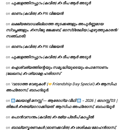
പൂക്കളത്തിനപ്പുറം (കവിത) ✍ ദീപ ആർ അടൂർ
on
ഓണം (കവിത) ✍ PN വിജയൻ
on
ലക്ഷ്യബോധമില്ലാത്ത തുടക്കങ്ങളും അപൂർണ്ണമായ
on
സ്വപ്നങ്ങളും. ✍️സിജു ജേക്കബ്, ഓസ്‌ട്രേലിയ (എഴുത്തുകാരൻ/
സഞ്ചാരി)
ഓണം (കവിത) ✍ PN വിജയൻ
on
പൂക്കളത്തിനപ്പുറം (കവിത) ✍ ദീപ ആർ അടൂർ
on
ഐശ്വര്യത്തിന്റെയും സമൃദ്ധിയുടെയും പൊന്നോണം
on
(ലേഖനം) ✍ ശ്യാമള ഹരിദാസ്
‘വാടാത്ത വേരുകൾ’ (
Friendship Day Special) ✍ ആസിഫ
on
അഫ്രോസ്, ബാംഗ്ലൂർ.
മലയാളി മനസ്സ് — ആരോഗ്യ വീഥി
– 2026 | ഓഗസ്റ്റ് 03 |
on
തിങ്കൾ ✍
തയ്യാറാക്കിയത്: ആസിഫ അഫ്രോസ്, ബാംഗ്ലൂർ
പൊൻവസന്തം (കവിത) ✍ രമ്യ പ്രദീപ് കാപ്പിൽ
on
ബാല്യസ്മരണകൾ (ഓണക്കവിത) ✍ ശശികല മോഹൻദാസ്,
on