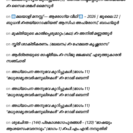
✍ സൈമ ശങ്കർ മൈസൂർ
മലയാളി മനസ്സ് — ആരോഗ്യ വീഥി
– 2026 | ജൂലൈ 22 |
on
ബുധൻ ✍
തയ്യാറാക്കിയത്: ആസിഫ അഫ്രോസ്, ബാംഗ്ലൂർ
മുക്തിയുടെ കാൽപ്പെരുമാറ്റം (കഥ) ✍ അനിൽ മണ്ണത്തൂർ
on
സ്ത്രീ ശാക്തീകരണം. (ലേഖനം) ✍ ഹേമലത കൃഷ്ണദാസ്
on
ആർദ്രതയുടെ രാഷ്ട്രീയം ✍️ സിജു ജേക്കബ്, എഴുത്തുകാരൻ
on
സഞ്ചാരി
അധ്യാപന അനുഭവ കുറിപ്പുകൾ (ഭാഗം 11)
on
“മധുരാമൃതവർഷനൂലിഴകൾ” ✍ റോമി ബെന്നി
അധ്യാപന അനുഭവ കുറിപ്പുകൾ (ഭാഗം 11)
on
“മധുരാമൃതവർഷനൂലിഴകൾ” ✍ റോമി ബെന്നി
അധ്യാപന അനുഭവ കുറിപ്പുകൾ (ഭാഗം 11)
on
“മധുരാമൃതവർഷനൂലിഴകൾ” ✍ റോമി ബെന്നി
ശുഭചിന്ത – (144) പ്രകാശഗോപുരങ്ങൾ – (120) “ഭാഷയും
on
ആശയസംവേദനവും” (ഭാഗം-1) ✍പി.എം.എൻ.നമ്പൂതിരി