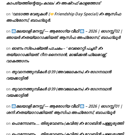
കാപട്യത്തിന്റെയും കാലം’ ✍ അഷ്റഫ് കാളത്തോട്
‘വാടാത്ത വേരുകൾ’ (
Friendship Day Special) ✍ ആസിഫ
on
അഫ്രോസ്, ബാംഗ്ലൂർ.
മലയാളി മനസ്സ് — ആരോഗ്യ വീഥി
– 2026 | ഓഗസ്റ്റ് 02 |
on
ഞായർ ✍
തയ്യാറാക്കിയത്: ആസിഫ അഫ്രോസ്, ബാംഗ്ലൂർ
ഓണം സ്പെഷ്യൽ പാചകം – ‘ വെറൈറ്റി പച്ചടി’ ✍
on
തയ്യാറാക്കിയത്: റീന നൈനാൻ, മാജിക്കൽ ഫ്ലേവേഴ്സ്,
വാകത്താനം
തൂവാനത്തുമ്പികൾ @39 (അവലോകനം) ✍ രാഗനാഥൻ
on
വയക്കാട്ടിൽ
തൂവാനത്തുമ്പികൾ @39 (അവലോകനം) ✍ രാഗനാഥൻ
on
വയക്കാട്ടിൽ
മലയാളി മനസ്സ് — ആരോഗ്യ വീഥി
– 2026 | ഓഗസ്റ്റ് 01 |
on
ശനി ✍
തയ്യാറാക്കിയത്: ആസിഫ അഫ്രോസ്, ബാംഗ്ലൂർ
പൊന്നോണം … തിരുവോണം (കവിത) ✍ റോബിൻ പള്ളുരുത്തി
on
പൊന്നോണം … തിരുവോണം (കവിത) ✍ റോബിൻ പള്ളുരുത്തി
on