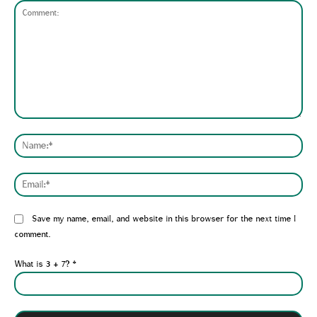
Comment:
Nam
Emai
Website:
Save my name, email, and website in this browser for the next time I
comment.
What is 3 + 7?
*