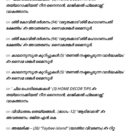
തയ്യാറാക്കിയത്: റീന നൈനാൻ, മാജിക്കൽ ഫ്ലേവേഴ്സ്,
വാകത്താനം
ശ്രീ കോവിൽ ദർശനം (94) ‘വഴുതക്കാട് ശ്രീ മഹാഗണപതി
on
ക്ഷേത്രം’ ✍ അവതരണം: സൈമശങ്കർ മൈസൂർ.
ശ്രീ കോവിൽ ദർശനം (94) ‘വഴുതക്കാട് ശ്രീ മഹാഗണപതി
on
ക്ഷേത്രം’ ✍ അവതരണം: സൈമശങ്കർ മൈസൂർ.
കാലാനുസൃത കുറിപ്പുകൾ (5) ‘തണൽ നഷ്ടപ്പെടുന്ന വാർദ്ധക്യം’
on
✍ സൈമ ശങ്കർ മൈസൂർ
കാലാനുസൃത കുറിപ്പുകൾ (5) ‘തണൽ നഷ്ടപ്പെടുന്ന വാർദ്ധക്യം’
on
✍ സൈമ ശങ്കർ മൈസൂർ
‘ ചില പൊടിക്കൈകൾ ‘ (3) HOME DECOR TIPS ✍
on
തയ്യാറാക്കിയത്: റീന നൈനാൻ, മാജിക്കൽ ഫ്ലേവേഴ്സ്,
വാകത്താനം
വിവിധതരം തെയ്യങ്ങൾ.. (ഭാഗം -12) “ആടിവേടൻ” ✍
on
അവതരണം: രജിത എൻ.കെ
അമേരിക്ക – (26) “Taybee island” (യാത്രാ വിവരണം) ✍ റിറ്റ
on