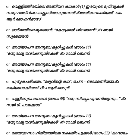
വെള്ളിത്തിരയിലെ അണിയറ കഥകൾ (1) ഇരയുടെ മുറിവുകൾ
on
സമൂഹത്തിന്‍റെ കണ്ണാടിയാകുമ്പോൾ ✍തയ്യാറാക്കിയത്: കെ.
ആര്‍ മോഹന്‍ദാസ്
ഓർമ്മയിലെ മുഖങ്ങൾ: “കോട്ടക്കൽ ശിവരാമൻ” ✍ അജി
on
സുരേന്ദ്രൻ
അധ്യാപന അനുഭവ കുറിപ്പുകൾ (ഭാഗം 11)
on
“മധുരാമൃതവർഷനൂലിഴകൾ” ✍ റോമി ബെന്നി
അധ്യാപന അനുഭവ കുറിപ്പുകൾ (ഭാഗം 11)
on
“മധുരാമൃതവർഷനൂലിഴകൾ” ✍ റോമി ബെന്നി
പുസ്തകപരിചയം: “മഴുവിന്റെ കഥ”, രചന – ബലാമണിയമ്മ ✍
on
തയ്യാറാക്കിയത്: ദീപ ആർ അടൂർ
പള്ളിക്കൂടം കഥകൾ (ഭാഗം 68) “ഒരു സ്വപ്നം പൂവണിയുന്നു…” ✍
on
സജി ടി. പാലക്കാട്
അധ്യാപന അനുഭവ കുറിപ്പുകൾ (ഭാഗം 11)
on
“മധുരാമൃതവർഷനൂലിഴകൾ” ✍ റോമി ബെന്നി
മലയാള സാഹിത്യത്തിലെ നക്ഷത്ര പൂക്കൾ (ഭാഗം 55) ‘കാവാലം
on