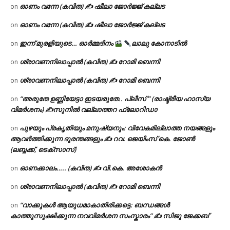
ഓണം വന്നേ (കവിത) ✍ ഷീലാ ജോർജ്ജ് കല്ലട
on
ഓണം വന്നേ (കവിത) ✍ ഷീലാ ജോർജ്ജ് കല്ലട
on
ഇന്ന് മുരളിയുടെ… ഓർമ്മദിനം
ലാലു കോനാടിൽ
on
ശ്രാവണനിലാപ്പാൽ (കവിത) ✍ റോമി ബെന്നി
on
ശ്രാവണനിലാപ്പാൽ (കവിത) ✍ റോമി ബെന്നി
on
“അരുതേ ഉണ്ണിയേട്ടാ ഇടയരുതേ.. പ്ലീസ് ” (രാഷ്ട്രീയ ഹാസ്യ
on
വിമർശനം) ✍സുനിൽ വല്ലാത്തറ ഫ്ലോറിഡാ
പുഴയും പ്രകൃതിയും മനുഷ്യനും: വിവേകമില്ലാത്ത നയങ്ങളും
on
ആവർത്തിക്കുന്ന ദുരന്തങ്ങളും ✍ റവ. ജെയിംസ് കെ. ജോൺ
(ലബ്ബക്ക്, ടെക്സാസ്)
ഓണക്കാലം….. (കവിത) ✍ വി.കെ. അശോകൻ
on
ശ്രാവണനിലാപ്പാൽ (കവിത) ✍ റോമി ബെന്നി
on
“വാക്കുകൾ ആയുധമാകാതിരിക്കട്ടെ: ബന്ധങ്ങൾ
on
കാത്തുസൂക്ഷിക്കുന്ന നവവിമർശന സംസ്കാരം” ✍️ സിജു ജേക്കബ്