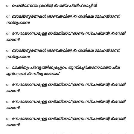
പൊൻവസന്തം (കവിത) ✍ രമ്യ പ്രദീപ് കാപ്പിൽ
on
ബാല്യസ്മരണകൾ (ഓണക്കവിത) ✍ ശശികല മോഹൻദാസ്,
on
നവിമുംബൈ
രസരാജഗന്ധമുള്ള ഓർമനിലാവ് (ഓണം സ്‌പെഷ്യൽ) ✍റോമി
on
ബെന്നി
ബാല്യസ്മരണകൾ (ഓണക്കവിത) ✍ ശശികല മോഹൻദാസ്,
on
നവിമുംബൈ
വാക്കിനും പ്രവൃത്തിക്കുമപ്പുറം: തുന്നിച്ചേർക്കാനാവാത്ത ചില
on
മുറിവുകൾ ✍️ സിജു ജേക്കബ്
രസരാജഗന്ധമുള്ള ഓർമനിലാവ് (ഓണം സ്‌പെഷ്യൽ) ✍റോമി
on
ബെന്നി
രസരാജഗന്ധമുള്ള ഓർമനിലാവ് (ഓണം സ്‌പെഷ്യൽ) ✍റോമി
on
ബെന്നി
രസരാജഗന്ധമുള്ള ഓർമനിലാവ് (ഓണം സ്‌പെഷ്യൽ) ✍റോമി
on
ബെന്നി