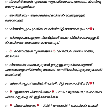
ട്രെയിൻ യാത്ര എങ്ങനെ സുരക്ഷിതമാക്കാം (ലേഖനം) ✍ ബിന്ദു
on
വേണു ചോറ്റാനിക്കര
അതിജീവനം – ആപേക്ഷികം (കവിത) ✍ വേണുക്കുട്ടൻ
on
ചേരാവെള്ളി
‘കിണറിനപ്പുറം’ (കവിത) ✍ വർഗീസ് റ്റി നൈനാൻ (Dil Se
)
on
‘നിശബ്ദമാക്കപ്പെടുന്ന നിലവിളികൾ’ രചന: പ്രീതി രാധാകൃഷ്ണൻ.
on
✍ കവിത അവലോകനം: മായ അനൂപ്
കാർഗിൽദിന സ്മരണഞ്ജലി
(കവിത) ✍ ബേബി മാത്യു
on
അടിമാലി
വിജയമല്ല; നമ്മെ കൂടുതൽ ഉറപ്പുള്ള മനുഷ്യരാക്കുന്നത്
on
പരാജയങ്ങളാണ് ✍️സിജു ജേക്കബ്, ഓസ്‌ട്രേലിയ (എഴുത്തുകാരൻ/
സഞ്ചാരി)
‘കിണറിനപ്പുറം’ (കവിത) ✍ വർഗീസ് റ്റി നൈനാൻ (Dil Se
)
on
“ഇന്നത്തെ ചിന്താവിഷയം”
– 2026 | ജൂലൈ 28 | ചൊവ്വ ✍
on
പ്രൊഫസ്സർ എ.വി. ഇട്ടി മാവേലിക്കര
ചിന്താ പ്രഭാതം
– 2026 | ജൂലൈ 28 | ചൊവ്വ ✍
ബേബി
on