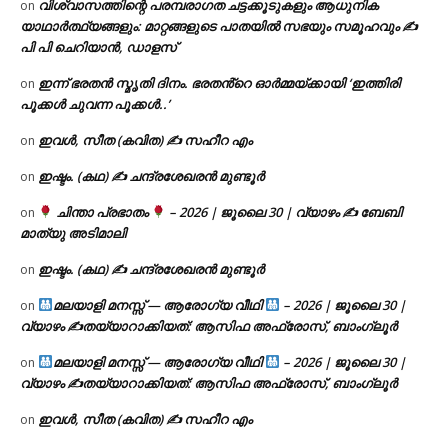
വിശ്വാസത്തിന്റെ പരമ്പരാഗത ചട്ടക്കൂടുകളും ആധുനിക
on
യാഥാർത്ഥ്യങ്ങളും: മാറ്റങ്ങളുടെ പാതയിൽ സഭയും സമൂഹവും ✍
പി പി ചെറിയാൻ, ഡാളസ്
ഇന്ന് ഭരതൻ സ്മൃതി ദിനം. ഭരതൻ്റെ ഓർമ്മയ്ക്കായി ‘ഇത്തിരി
on
പൂക്കൾ ചുവന്ന പൂക്കൾ..’
ഇവൾ, സീത (കവിത) ✍ സഹീറ എം
on
ഇഷ്ടം. (കഥ) ✍ ചന്ദ്രശേഖരൻ മുണ്ടൂർ
on
ചിന്താ പ്രഭാതം
– 2026 | ജൂലൈ 30 | വ്യാഴം ✍
ബേബി
on
മാത്യു അടിമാലി
ഇഷ്ടം. (കഥ) ✍ ചന്ദ്രശേഖരൻ മുണ്ടൂർ
on
മലയാളി മനസ്സ് — ആരോഗ്യ വീഥി
– 2026 | ജൂലൈ 30 |
on
വ്യാഴം ✍
തയ്യാറാക്കിയത്: ആസിഫ അഫ്രോസ്, ബാംഗ്ലൂർ
മലയാളി മനസ്സ് — ആരോഗ്യ വീഥി
– 2026 | ജൂലൈ 30 |
on
വ്യാഴം ✍
തയ്യാറാക്കിയത്: ആസിഫ അഫ്രോസ്, ബാംഗ്ലൂർ
ഇവൾ, സീത (കവിത) ✍ സഹീറ എം
on