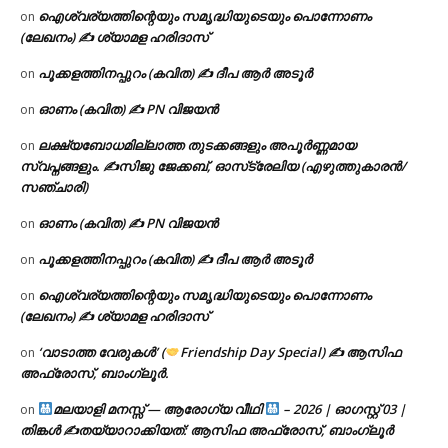
ഐശ്വര്യത്തിന്റെയും സമൃദ്ധിയുടെയും പൊന്നോണം
on
(ലേഖനം) ✍ ശ്യാമള ഹരിദാസ്
പൂക്കളത്തിനപ്പുറം (കവിത) ✍ ദീപ ആർ അടൂർ
on
ഓണം (കവിത) ✍ PN വിജയൻ
on
ലക്ഷ്യബോധമില്ലാത്ത തുടക്കങ്ങളും അപൂർണ്ണമായ
on
സ്വപ്നങ്ങളും. ✍️സിജു ജേക്കബ്, ഓസ്‌ട്രേലിയ (എഴുത്തുകാരൻ/
സഞ്ചാരി)
ഓണം (കവിത) ✍ PN വിജയൻ
on
പൂക്കളത്തിനപ്പുറം (കവിത) ✍ ദീപ ആർ അടൂർ
on
ഐശ്വര്യത്തിന്റെയും സമൃദ്ധിയുടെയും പൊന്നോണം
on
(ലേഖനം) ✍ ശ്യാമള ഹരിദാസ്
‘വാടാത്ത വേരുകൾ’ (
Friendship Day Special) ✍ ആസിഫ
on
അഫ്രോസ്, ബാംഗ്ലൂർ.
മലയാളി മനസ്സ് — ആരോഗ്യ വീഥി
– 2026 | ഓഗസ്റ്റ് 03 |
on
തിങ്കൾ ✍
തയ്യാറാക്കിയത്: ആസിഫ അഫ്രോസ്, ബാംഗ്ലൂർ