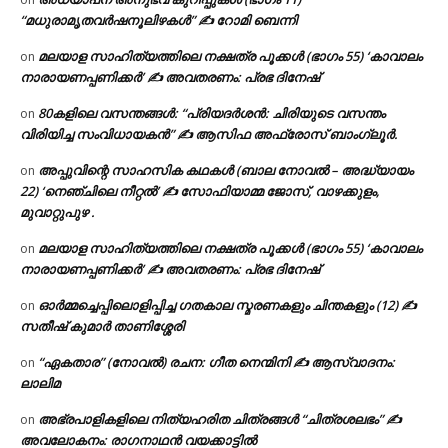
“മധുരാമൃതവർഷനൂലിഴകൾ” ✍ റോമി ബെന്നി
മലയാള സാഹിത്യത്തിലെ നക്ഷത്ര പൂക്കൾ (ഭാഗം 55) ‘കാവാലം
on
നാരായണപ്പണിക്കർ’ ✍ അവതരണം: പ്രഭ ദിനേഷ്
80കളിലെ വസന്തങ്ങൾ: “പ്രിയദർശൻ: ചിരിയുടെ വസന്തം
on
വിരിയിച്ച സംവിധായകൻ” ✍ ആസിഫ അഫ്രോസ് ബാംഗ്ലൂർ.
അപ്പുവിന്റെ സാഹസിക കഥകൾ (ബാല നോവൽ – അദ്ധ്യായം
on
22) ‘നെഞ്ചിലെ നീറ്റൽ’ ✍ സോഫിയാമ്മ ജോസ്, വാഴക്കുളം,
മുവാറ്റുപുഴ .
മലയാള സാഹിത്യത്തിലെ നക്ഷത്ര പൂക്കൾ (ഭാഗം 55) ‘കാവാലം
on
നാരായണപ്പണിക്കർ’ ✍ അവതരണം: പ്രഭ ദിനേഷ്
ഓർമ്മച്ചെപ്പിലൊളിപ്പിച്ച ഗതകാല സ്മരണകളും ചിന്തകളും (12) ✍
on
സതീഷ് കുമാർ താണിശ്ശേരി
“ഏകതാര” (നോവൽ) രചന: ഗീത നെന്മിനി ✍ ആസ്വാദനം:
on
ലാലിമ
അഭ്രപാളികളിലെ നിത്യഹരിത ചിത്രങ്ങൾ “ചിത്രശലഭം” ✍
on
അവലോകനം: രാഗനാഥൻ വയക്കാട്ടിൽ