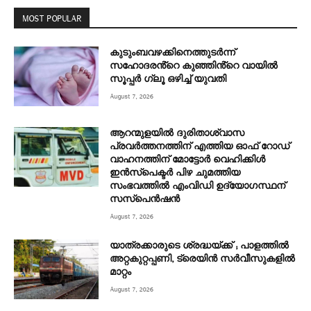
MOST POPULAR
കുടുംബവഴക്കിനെത്തുടർന്ന്
സഹോദരൻ്റെ കുഞ്ഞിൻ്റെ വായിൽ
സൂപ്പർ ഗ്ലൂ ഒഴിച്ച് യുവതി
August 7, 2026
ആറന്മുളയിൽ ദുരിതാശ്വാസ
പ്രവർത്തനത്തിന് എത്തിയ ഓഫ് റോഡ്
വാഹനത്തിന് മോട്ടോർ വെഹിക്കിൾ
ഇൻസ്പെക്ടർ പിഴ ചുമത്തിയ
സംഭവത്തിൽ എംവിഡി ഉദ്യോഗസ്ഥന്
സസ്പെൻഷൻ
August 7, 2026
യാത്രക്കാരുടെ ശ്രദ്ധയ്ക്ക് ; പാളത്തിൽ
അറ്റകുറ്റപ്പണി, ട്രെയിൻ സര്‍വീസുകളിൽ
മാറ്റം
August 7, 2026