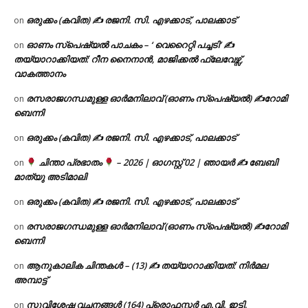
ഒരുക്കം (കവിത) ✍ രജനി. സി. എഴക്കാട്, പാലക്കാട്
on
ഓണം സ്പെഷ്യൽ പാചകം – ‘ വെറൈറ്റി പച്ചടി’ ✍
on
തയ്യാറാക്കിയത്: റീന നൈനാൻ, മാജിക്കൽ ഫ്ലേവേഴ്സ്,
വാകത്താനം
രസരാജഗന്ധമുള്ള ഓർമനിലാവ് (ഓണം സ്‌പെഷ്യൽ) ✍റോമി
on
ബെന്നി
ഒരുക്കം (കവിത) ✍ രജനി. സി. എഴക്കാട്, പാലക്കാട്
on
ചിന്താ പ്രഭാതം
– 2026 | ഓഗസ്റ്റ് 02 | ഞായർ ✍
ബേബി
on
മാത്യു അടിമാലി
ഒരുക്കം (കവിത) ✍ രജനി. സി. എഴക്കാട്, പാലക്കാട്
on
രസരാജഗന്ധമുള്ള ഓർമനിലാവ് (ഓണം സ്‌പെഷ്യൽ) ✍റോമി
on
ബെന്നി
ആനുകാലിക ചിന്തകൾ – (13) ✍ തയ്യാറാക്കിയത്: നിർമല
on
അമ്പാട്ട്
സുവിശേഷ വചനങ്ങൾ (164) പ്രൊഫസ്സർ എ.വി. ഇട്ടി,
on