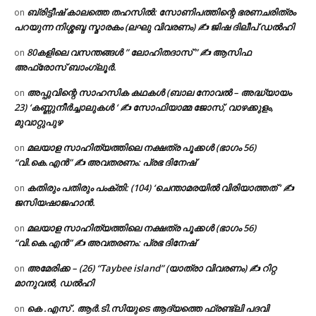
ബ്രിട്ടീഷ് കാലത്തെ തഹസിൽ: സോണിപത്തിന്റെ ഭരണചരിത്രം
on
പറയുന്ന നിശ്ശബ്ദ സ്മാരകം (ലഘു വിവരണം) ✍ ജിഷ ദിലീപ് ഡൽഹി
80കളിലെ വസന്തങ്ങൾ ” ലോഹിതദാസ് ” ✍ ആസിഫ
on
അഫ്രോസ് ബാംഗ്ലൂർ.
അപ്പുവിന്റെ സാഹസിക കഥകൾ (ബാല നോവൽ – അദ്ധ്യായം
on
23) ‘കണ്ണുനീർച്ചാലുകൾ ‘ ✍ സോഫിയാമ്മ ജോസ്, വാഴക്കുളം,
മുവാറ്റുപുഴ
മലയാള സാഹിത്യത്തിലെ നക്ഷത്ര പൂക്കൾ (ഭാഗം 56)
on
“വി.കെ.എൻ” ✍ അവതരണം: പ്രഭ ദിനേഷ്
കതിരും പതിരും പംക്തി: (104) ‘ചെന്താമരയിൽ വിരിയാത്തത് ‘ ✍
on
ജസിയഷാജഹാൻ.
മലയാള സാഹിത്യത്തിലെ നക്ഷത്ര പൂക്കൾ (ഭാഗം 56)
on
“വി.കെ.എൻ” ✍ അവതരണം: പ്രഭ ദിനേഷ്
അമേരിക്ക – (26) “Taybee island” (യാത്രാ വിവരണം) ✍ റിറ്റ
on
മാനുവൽ, ഡൽഹി
കെ .എസ് . ആർ.ടി.സിയുടെ ആദ്യത്തെ ഫ്രണ്ട്ലി പദവി
on