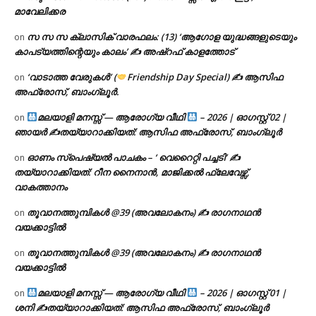
മാവേലിക്കര
സ സ സ ക്ലാസിക് വാരഫലം: (13) ‘ആഗോള യുദ്ധങ്ങളുടെയും
on
കാപട്യത്തിന്റെയും കാലം’ ✍ അഷ്റഫ് കാളത്തോട്
‘വാടാത്ത വേരുകൾ’ (
Friendship Day Special) ✍ ആസിഫ
on
അഫ്രോസ്, ബാംഗ്ലൂർ.
മലയാളി മനസ്സ് — ആരോഗ്യ വീഥി
– 2026 | ഓഗസ്റ്റ് 02 |
on
ഞായർ ✍
തയ്യാറാക്കിയത്: ആസിഫ അഫ്രോസ്, ബാംഗ്ലൂർ
ഓണം സ്പെഷ്യൽ പാചകം – ‘ വെറൈറ്റി പച്ചടി’ ✍
on
തയ്യാറാക്കിയത്: റീന നൈനാൻ, മാജിക്കൽ ഫ്ലേവേഴ്സ്,
വാകത്താനം
തൂവാനത്തുമ്പികൾ @39 (അവലോകനം) ✍ രാഗനാഥൻ
on
വയക്കാട്ടിൽ
തൂവാനത്തുമ്പികൾ @39 (അവലോകനം) ✍ രാഗനാഥൻ
on
വയക്കാട്ടിൽ
മലയാളി മനസ്സ് — ആരോഗ്യ വീഥി
– 2026 | ഓഗസ്റ്റ് 01 |
on
ശനി ✍
തയ്യാറാക്കിയത്: ആസിഫ അഫ്രോസ്, ബാംഗ്ലൂർ