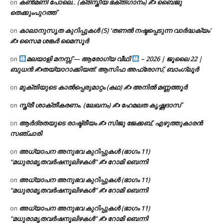
കൺമണി പോലെ.. (ക്രിസ്തീയ ഭക്തിഗാനം) ✍ ബൈജു
on
തെക്കുംപുറത്ത്
കാലാനുസൃത കുറിപ്പുകൾ (5) ‘തണൽ നഷ്ടപ്പെടുന്ന വാർദ്ധക്യം’
on
✍ സൈമ ശങ്കർ മൈസൂർ
മലയാളി മനസ്സ് — ആരോഗ്യ വീഥി
– 2026 | ജൂലൈ 22 |
on
ബുധൻ ✍
തയ്യാറാക്കിയത്: ആസിഫ അഫ്രോസ്, ബാംഗ്ലൂർ
മുക്തിയുടെ കാൽപ്പെരുമാറ്റം (കഥ) ✍ അനിൽ മണ്ണത്തൂർ
on
സ്ത്രീ ശാക്തീകരണം. (ലേഖനം) ✍ ഹേമലത കൃഷ്ണദാസ്
on
ആർദ്രതയുടെ രാഷ്ട്രീയം ✍️ സിജു ജേക്കബ്, എഴുത്തുകാരൻ
on
സഞ്ചാരി
അധ്യാപന അനുഭവ കുറിപ്പുകൾ (ഭാഗം 11)
on
“മധുരാമൃതവർഷനൂലിഴകൾ” ✍ റോമി ബെന്നി
അധ്യാപന അനുഭവ കുറിപ്പുകൾ (ഭാഗം 11)
on
“മധുരാമൃതവർഷനൂലിഴകൾ” ✍ റോമി ബെന്നി
അധ്യാപന അനുഭവ കുറിപ്പുകൾ (ഭാഗം 11)
on
“മധുരാമൃതവർഷനൂലിഴകൾ” ✍ റോമി ബെന്നി