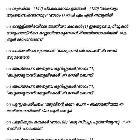
ശുഭചിന്ത – (144) പ്രകാശഗോപുരങ്ങൾ – (120) “ഭാഷയും
on
ആശയസംവേദനവും” (ഭാഗം-1) ✍പി.എം.എൻ.നമ്പൂതിരി
വെള്ളിത്തിരയിലെ അണിയറ കഥകൾ (1) ഇരയുടെ മുറിവുകൾ
on
സമൂഹത്തിന്‍റെ കണ്ണാടിയാകുമ്പോൾ ✍തയ്യാറാക്കിയത്: കെ.
ആര്‍ മോഹന്‍ദാസ്
ഓർമ്മയിലെ മുഖങ്ങൾ: “കോട്ടക്കൽ ശിവരാമൻ” ✍ അജി
on
സുരേന്ദ്രൻ
അധ്യാപന അനുഭവ കുറിപ്പുകൾ (ഭാഗം 11)
on
“മധുരാമൃതവർഷനൂലിഴകൾ” ✍ റോമി ബെന്നി
അധ്യാപന അനുഭവ കുറിപ്പുകൾ (ഭാഗം 11)
on
“മധുരാമൃതവർഷനൂലിഴകൾ” ✍ റോമി ബെന്നി
പുസ്തകപരിചയം: “മഴുവിന്റെ കഥ”, രചന – ബലാമണിയമ്മ ✍
on
തയ്യാറാക്കിയത്: ദീപ ആർ അടൂർ
പള്ളിക്കൂടം കഥകൾ (ഭാഗം 68) “ഒരു സ്വപ്നം പൂവണിയുന്നു…” ✍
on
സജി ടി. പാലക്കാട്
അധ്യാപന അനുഭവ കുറിപ്പുകൾ (ഭാഗം 11)
on