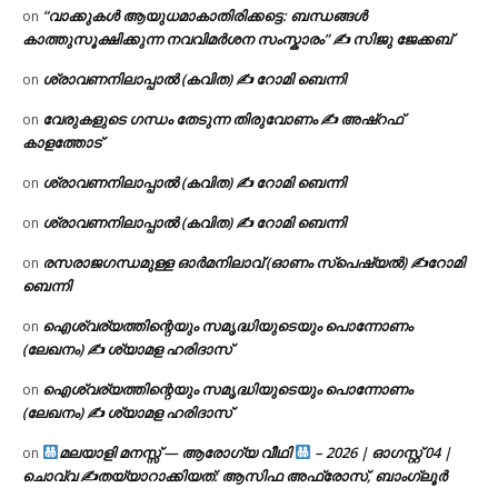
“വാക്കുകൾ ആയുധമാകാതിരിക്കട്ടെ: ബന്ധങ്ങൾ
on
കാത്തുസൂക്ഷിക്കുന്ന നവവിമർശന സംസ്കാരം” ✍️ സിജു ജേക്കബ്
ശ്രാവണനിലാപ്പാൽ (കവിത) ✍ റോമി ബെന്നി
on
വേരുകളുടെ ഗന്ധം തേടുന്ന തിരുവോണം ✍ അഷ്റഫ്
on
കാളത്തോട്
ശ്രാവണനിലാപ്പാൽ (കവിത) ✍ റോമി ബെന്നി
on
ശ്രാവണനിലാപ്പാൽ (കവിത) ✍ റോമി ബെന്നി
on
രസരാജഗന്ധമുള്ള ഓർമനിലാവ് (ഓണം സ്‌പെഷ്യൽ) ✍റോമി
on
ബെന്നി
ഐശ്വര്യത്തിന്റെയും സമൃദ്ധിയുടെയും പൊന്നോണം
on
(ലേഖനം) ✍ ശ്യാമള ഹരിദാസ്
ഐശ്വര്യത്തിന്റെയും സമൃദ്ധിയുടെയും പൊന്നോണം
on
(ലേഖനം) ✍ ശ്യാമള ഹരിദാസ്
മലയാളി മനസ്സ് — ആരോഗ്യ വീഥി
– 2026 | ഓഗസ്റ്റ് 04 |
on
ചൊവ്വ ✍
തയ്യാറാക്കിയത്: ആസിഫ അഫ്രോസ്, ബാംഗ്ലൂർ