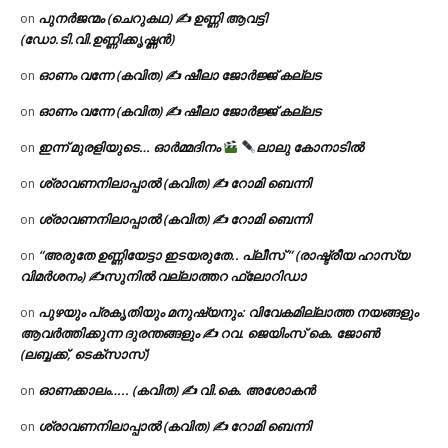
പുനർജന്മം (ചെറുകഥ) ✍ ഉണ്ണി ആവട്ടി
on
(ഡോ.ടി.വി.ഉണ്ണിക്കൃഷ്ണൻ)
ഓണം വന്നേ (കവിത) ✍ ഷീലാ ജോർജ്ജ് കല്ലട
on
ഓണം വന്നേ (കവിത) ✍ ഷീലാ ജോർജ്ജ് കല്ലട
on
ഇന്ന് മുരളിയുടെ… ഓർമ്മദിനം
ലാലു കോനാടിൽ
on
ശ്രാവണനിലാപ്പാൽ (കവിത) ✍ റോമി ബെന്നി
on
ശ്രാവണനിലാപ്പാൽ (കവിത) ✍ റോമി ബെന്നി
on
“അരുതേ ഉണ്ണിയേട്ടാ ഇടയരുതേ.. പ്ലീസ് ” (രാഷ്ട്രീയ ഹാസ്യ
on
വിമർശനം) ✍സുനിൽ വല്ലാത്തറ ഫ്ലോറിഡാ
പുഴയും പ്രകൃതിയും മനുഷ്യനും: വിവേകമില്ലാത്ത നയങ്ങളും
on
ആവർത്തിക്കുന്ന ദുരന്തങ്ങളും ✍ റവ. ജെയിംസ് കെ. ജോൺ
(ലബ്ബക്ക്, ടെക്സാസ്)
ഓണക്കാലം….. (കവിത) ✍ വി.കെ. അശോകൻ
on
ശ്രാവണനിലാപ്പാൽ (കവിത) ✍ റോമി ബെന്നി
on