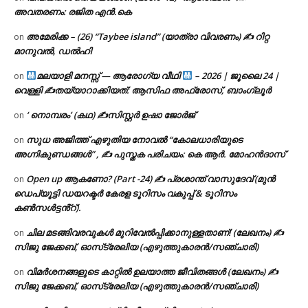
അവതരണം: രജിത എൻ.കെ
അമേരിക്ക – (26) “Taybee island” (യാത്രാ വിവരണം) ✍ റിറ്റ
on
മാനുവൽ, ഡൽഹി
മലയാളി മനസ്സ് — ആരോഗ്യ വീഥി
– 2026 | ജൂലൈ 24 |
on
വെള്ളി ✍
തയ്യാറാക്കിയത്: ആസിഫ അഫ്രോസ്, ബാംഗ്ലൂർ
‘ നൊമ്പരം’ (കഥ) ✍സിസ്റ്റർ ഉഷാ ജോർജ്
on
സുധ അജിത്ത് എഴുതിയ നോവൽ “കോലധാരിയുടെ
on
അഗ്നികുണ്ഡങ്ങള്‍” , ✍ പുസ്തക പരിചയം: കെ ആർ. മോഹൻദാസ്
Open up ആകണോ? (Part -24) ✍ പ്രശാന്ത് വാസുദേവ് (മുൻ
on
ഡെപ്യൂട്ടി ഡയറക്ടർ കേരള ടൂറിസം വകുപ്പ് & ടൂറിസം
കൺസൾട്ടൻ്റ്).
ചില മടങ്ങിവരവുകൾ മുറിവേൽപ്പിക്കാനുള്ളതാണ്! (ലേഖനം) ✍️
on
സിജു ജേക്കബ്, ഓസ്‌ട്രേലിയ (എഴുത്തുകാരൻ/സഞ്ചാരി)
വിമർശനങ്ങളുടെ കാറ്റിൽ ഉലയാത്ത ജീവിതങ്ങൾ (ലേഖനം) ✍️
on
സിജു ജേക്കബ്, ഓസ്‌ട്രേലിയ (എഴുത്തുകാരൻ/സഞ്ചാരി)