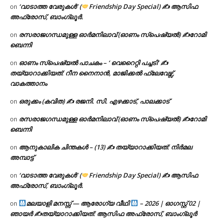
‘വാടാത്ത വേരുകൾ’ (
Friendship Day Special) ✍ ആസിഫ
on
അഫ്രോസ്, ബാംഗ്ലൂർ.
രസരാജഗന്ധമുള്ള ഓർമനിലാവ് (ഓണം സ്‌പെഷ്യൽ) ✍റോമി
on
ബെന്നി
ഓണം സ്പെഷ്യൽ പാചകം – ‘ വെറൈറ്റി പച്ചടി’ ✍
on
തയ്യാറാക്കിയത്: റീന നൈനാൻ, മാജിക്കൽ ഫ്ലേവേഴ്സ്,
വാകത്താനം
ഒരുക്കം (കവിത) ✍ രജനി. സി. എഴക്കാട്, പാലക്കാട്
on
രസരാജഗന്ധമുള്ള ഓർമനിലാവ് (ഓണം സ്‌പെഷ്യൽ) ✍റോമി
on
ബെന്നി
ആനുകാലിക ചിന്തകൾ – (13) ✍ തയ്യാറാക്കിയത്: നിർമല
on
അമ്പാട്ട്
‘വാടാത്ത വേരുകൾ’ (
Friendship Day Special) ✍ ആസിഫ
on
അഫ്രോസ്, ബാംഗ്ലൂർ.
മലയാളി മനസ്സ് — ആരോഗ്യ വീഥി
– 2026 | ഓഗസ്റ്റ് 02 |
on
ഞായർ ✍
തയ്യാറാക്കിയത്: ആസിഫ അഫ്രോസ്, ബാംഗ്ലൂർ