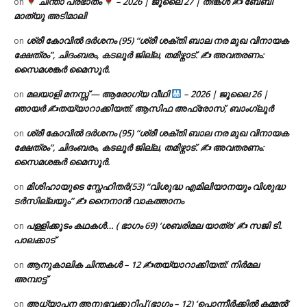
ചിന്താ പ്രഭാതം
– 2026 | ജൂലൈ 27 | തിങ്കൾ ✍
ബേബി
on
മാത്യു അടിമാലി
ശ്രീ കോവിൽ ദർശനം (95) “ശ്രീ ശക്തി ബാല നര മുഖ വിനായക
on
ക്ഷേത്രം”, ചിദംബരം, കടലൂർ ജില്ല, തമിഴ്നാട്. ✍ അവതരണം:
സൈമശങ്കർ മൈസൂർ.
മലയാളി മനസ്സ് — ആരോഗ്യ വീഥി
– 2026 | ജൂലൈ 26 |
on
ഞായർ ✍
തയ്യാറാക്കിയത്: ആസിഫ അഫ്രോസ്, ബാംഗ്ലൂർ
ശ്രീ കോവിൽ ദർശനം (95) “ശ്രീ ശക്തി ബാല നര മുഖ വിനായക
on
ക്ഷേത്രം”, ചിദംബരം, കടലൂർ ജില്ല, തമിഴ്നാട്. ✍ അവതരണം:
സൈമശങ്കർ മൈസൂർ.
മിശിഹായുടെ സ്നേഹിതർ(53) “വിശുദ്ധ എമിലിയാനയും വിശുദ്ധ
on
ടര്‍സില്ലയും” ✍ നൈനാൻ വാകത്താനം
പള്ളിക്കൂടം കഥകൾ… ( ഭാഗം 69) ‘ശബരിമല യാത്ര’ ✍ സജി ടി.
on
പാലക്കാട്
ആനുകാലിക ചിന്തകൾ – 12 ✍തയ്യാറാക്കിയത്: നിർമല
on
അമ്പാട്ട്
അധ്യാപന അനുഭവക്കുറിപ്പ് (ഭാഗം – 12) ‘പൊന്നീർക്കിൽ കമ്മൽ’
on