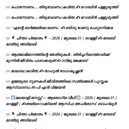
പൊന്നോണം … തിരുവോണം (കവിത) ✍ റോബിൻ പള്ളുരുത്തി
on
പൊന്നോണം … തിരുവോണം (കവിത) ✍ റോബിൻ പള്ളുരുത്തി
on
‘ എന്റെ ഓർമ്മയിലെ ഓണം ‘ ✍ ബിന്ദു വേണു ചോറ്റാനിക്കര
on
ചിന്താ പ്രഭാതം
– 2026 | ജൂലൈ 31 | വെള്ളി ✍
ബേബി
on
മാത്യു അടിമാലി
ആത്മാഭിമാനത്തിന്റെ അതിരുകൾ.. തിരിച്ചറിയാത്തവർക്ക്
on
മുന്നിൽ ജീവിതം പാഴാക്കരുത് ✍️ സിജു ജേക്കബ്
മാലാഖ (കവിത) ✍ രാഹുൽ രാധാകൃഷ്ണൻ
on
ഉമ്മയുടെ നുണകൾ ജീവിതത്തിലെ സത്യങ്ങൾ (പുസ്തക
on
ആസ്വാദനം) ✍ പി എൻ വിജയൻ
മലയാളി മനസ്സ് — ആരോഗ്യ വീഥി
– 2026 | ജൂലൈ 31 |
on
വെള്ളി | ✍
തയ്യാറാക്കിയത്: ആസിഫ അഫ്രോസ്, ബാംഗ്ലൂർ
ചിന്താ പ്രഭാതം
– 2026 | ജൂലൈ 31 | വെള്ളി ✍
ബേബി
on
മാത്യു അടിമാലി