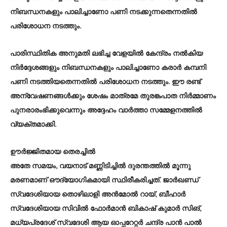
നിബന്ധനകളും പാലിച്ചാണോ പണി നടക്കുന്നതെന്നതിൽ
പരിശോധന നടത്തും.
പാരിസ്ഥിതിക അനുമതി ലഭിച്ച വേളയിൽ കേന്ദ്രം നൽകിയ
നിർദ്ദേശങ്ങളും നിബന്ധനകളും പാലിച്ചാണോ കരാർ കമ്പനി
പണി നടത്തിയതെന്നതിൽ പരിശോധന നടത്തും. ഈ രണ്ട്
അന്വേഷണങ്ങൾക്കും ശേഷം മാത്രമേ തുരങ്കപാത നിർമ്മാണം
പുനരാരംഭിക്കുവെന്നും അദ്ദേഹം വാർത്താ സമ്മേളനത്തിൽ
വ്യക്തമാക്കി.
ഊർജ്ജിതമായ തെരച്ചിൽ
അതേ സമയം, വയനാട് മണ്ണിടിച്ചിൽ ദുരന്തത്തിൽ മൂന്നു
മരണമാണ് ഔദ്യോഗികമായി സ്ഥിരീകരിച്ചത്. ജാർഖണ്ഡ്
സ്വദേശിയായ തൊഴിലാളി അൻമോൽ റായ്, ബീഹാർ
സ്വദേശിയായ സിവിൽ ഫോർമാൻ ബികാഷ് കുമാർ സിങ്,
മധ്യപ്രദേശ് സ്വദേശി ആയ ഓപ്പറേറ്റർ ചന്ദ്ര പാൻ പാൽ