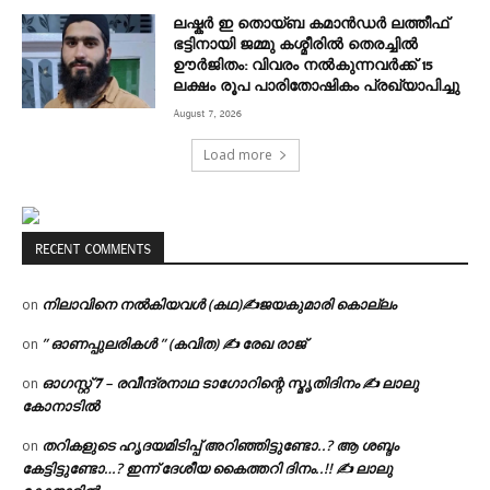
ലഷ്കർ ഇ തൊയ്ബ കമാൻഡർ ലത്തീഫ്
ഭട്ടിനായി ജമ്മു കശ്മീരിൽ തെരച്ചിൽ
ഊർജിതം: വിവരം നൽകുന്നവർക്ക് 15
ലക്ഷം രൂപ പാരിതോഷികം പ്രഖ്യാപിച്ചു
August 7, 2026
Load more
RECENT COMMENTS
നിലാവിനെ നൽകിയവൾ (കഥ)✍ജയകുമാരി കൊല്ലം
on
” ഓണപ്പുലരികൾ ” (കവിത) ✍ രേഖ രാജ്
on
ഓഗസ്റ്റ് 𝟕 – രവീന്ദ്രനാഥ ടാഗോറിന്റെ സ്മൃതിദിനം ✍ ലാലു
on
കോനാടിൽ
തറികളുടെ ഹൃദയമിടിപ്പ് അറിഞ്ഞിട്ടുണ്ടോ..? ആ ശബ്ദം
on
കേട്ടിട്ടുണ്ടോ…? ഇന്ന് ദേശീയ കൈത്തറി ദിനം..!! ✍ ലാലു