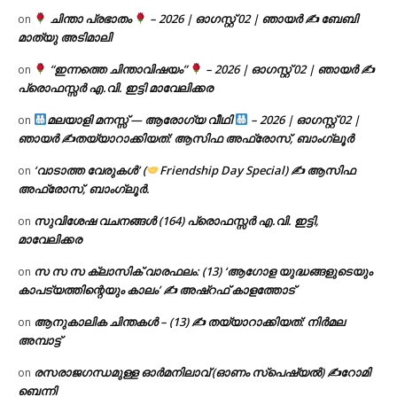
ചിന്താ പ്രഭാതം
– 2026 | ഓഗസ്റ്റ് 02 | ഞായർ ✍
ബേബി
on
മാത്യു അടിമാലി
“ഇന്നത്തെ ചിന്താവിഷയം”
– 2026 | ഓഗസ്റ്റ് 02 | ഞായർ ✍
on
പ്രൊഫസ്സർ എ.വി. ഇട്ടി മാവേലിക്കര
മലയാളി മനസ്സ് — ആരോഗ്യ വീഥി
– 2026 | ഓഗസ്റ്റ് 02 |
on
ഞായർ ✍
തയ്യാറാക്കിയത്: ആസിഫ അഫ്രോസ്, ബാംഗ്ലൂർ
‘വാടാത്ത വേരുകൾ’ (
Friendship Day Special) ✍ ആസിഫ
on
അഫ്രോസ്, ബാംഗ്ലൂർ.
സുവിശേഷ വചനങ്ങൾ (164) പ്രൊഫസ്സർ എ.വി. ഇട്ടി,
on
മാവേലിക്കര
സ സ സ ക്ലാസിക് വാരഫലം: (13) ‘ആഗോള യുദ്ധങ്ങളുടെയും
on
കാപട്യത്തിന്റെയും കാലം’ ✍ അഷ്റഫ് കാളത്തോട്
ആനുകാലിക ചിന്തകൾ – (13) ✍ തയ്യാറാക്കിയത്: നിർമല
on
അമ്പാട്ട്
രസരാജഗന്ധമുള്ള ഓർമനിലാവ് (ഓണം സ്‌പെഷ്യൽ) ✍റോമി
on
ബെന്നി