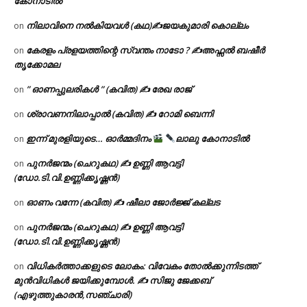
കോനാടിൽ
നിലാവിനെ നൽകിയവൾ (കഥ)✍ജയകുമാരി കൊല്ലം
on
കേരളം പ്രളയത്തിന്റെ സ്വന്തം നാടോ ? ✍️അഫ്സൽ ബഷീർ
on
തൃക്കോമല
” ഓണപ്പുലരികൾ ” (കവിത) ✍ രേഖ രാജ്
on
ശ്രാവണനിലാപ്പാൽ (കവിത) ✍ റോമി ബെന്നി
on
ഇന്ന് മുരളിയുടെ… ഓർമ്മദിനം
ലാലു കോനാടിൽ
on
പുനർജന്മം (ചെറുകഥ) ✍ ഉണ്ണി ആവട്ടി
on
(ഡോ.ടി.വി.ഉണ്ണിക്കൃഷ്ണൻ)
ഓണം വന്നേ (കവിത) ✍ ഷീലാ ജോർജ്ജ് കല്ലട
on
പുനർജന്മം (ചെറുകഥ) ✍ ഉണ്ണി ആവട്ടി
on
(ഡോ.ടി.വി.ഉണ്ണിക്കൃഷ്ണൻ)
വിധികർത്താക്കളുടെ ലോകം: വിവേകം തോൽക്കുന്നിടത്ത്
on
മുൻവിധികൾ ജയിക്കുമ്പോൾ. ✍️ സിജു ജേക്കബ്
(എഴുത്തുകാരൻ,സഞ്ചാരി)