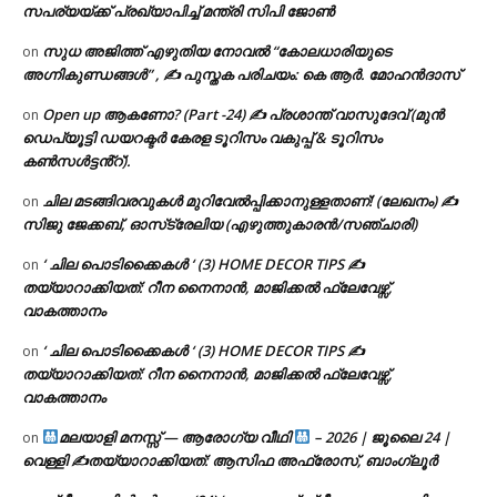
സപര്യയ്ക്ക് പ്രഖ്യാപിച്ച് മന്ത്രി സിപി ജോൺ
സുധ അജിത്ത് എഴുതിയ നോവൽ “കോലധാരിയുടെ
on
അഗ്നികുണ്ഡങ്ങള്‍” , ✍ പുസ്തക പരിചയം: കെ ആർ. മോഹൻദാസ്
Open up ആകണോ? (Part -24) ✍ പ്രശാന്ത് വാസുദേവ് (മുൻ
on
ഡെപ്യൂട്ടി ഡയറക്ടർ കേരള ടൂറിസം വകുപ്പ് & ടൂറിസം
കൺസൾട്ടൻ്റ്).
ചില മടങ്ങിവരവുകൾ മുറിവേൽപ്പിക്കാനുള്ളതാണ്! (ലേഖനം) ✍️
on
സിജു ജേക്കബ്, ഓസ്‌ട്രേലിയ (എഴുത്തുകാരൻ/സഞ്ചാരി)
‘ ചില പൊടിക്കൈകൾ ‘ (3) HOME DECOR TIPS ✍
on
തയ്യാറാക്കിയത്: റീന നൈനാൻ, മാജിക്കൽ ഫ്ലേവേഴ്സ്,
വാകത്താനം
‘ ചില പൊടിക്കൈകൾ ‘ (3) HOME DECOR TIPS ✍
on
തയ്യാറാക്കിയത്: റീന നൈനാൻ, മാജിക്കൽ ഫ്ലേവേഴ്സ്,
വാകത്താനം
മലയാളി മനസ്സ് — ആരോഗ്യ വീഥി
– 2026 | ജൂലൈ 24 |
on
വെള്ളി ✍
തയ്യാറാക്കിയത്: ആസിഫ അഫ്രോസ്, ബാംഗ്ലൂർ